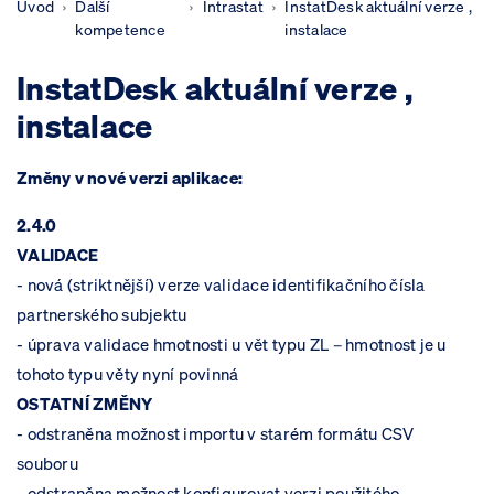
Úvod
Další
Intrastat
InstatDesk aktuální verze ,
kompetence
instalace
InstatDesk aktuální verze ,
instalace
Změny v nové verzi aplikace:
2.4.0
VALIDACE
-
nová (striktnější) verze validace identifikačního čísla
partnerského subjektu
-
úprava validace hmotnosti u vět typu ZL – hmotnost je u
tohoto typu věty nyní povinná
OSTATNÍ ZMĚNY
-
odstraněna možnost importu v starém formátu CSV
souboru
-
odstraněna možnost konfigurovat verzi použitého