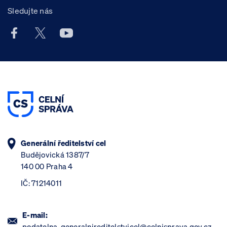
Sledujte nás
Facebook účet Celní správy ČR
X účet Celní správy ČR
Youtube účet Celní správy ČR
Generální ředitelství cel
Budějovická 1387/7
140 00 Praha 4
IČ: 71214011
E-mail:
podatelna_generalnireditelstvicel@celnisprava.gov.cz