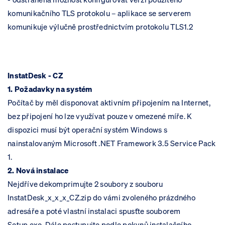
komunikačního TLS protokolu – aplikace se serverem
komunikuje výlučně prostřednictvím protokolu TLS1.2
InstatDesk - CZ
1. Požadavky na systém
Počítač by měl disponovat aktivním připojením na Internet,
bez připojení ho lze využívat pouze v omezené míře. K
dispozici musí být operační systém Windows s
nainstalovaným Microsoft .NET Framework 3.5 Service Pack
1.
2. Nová instalace
Nejdříve dekomprimujte 2 soubory z souboru
InstatDesk_x_x_x_CZ.zip do vámi zvoleného prázdného
adresáře a poté vlastní instalaci spusťte souborem
Setup.exe. Dále postupujte podle pokynů instalačního