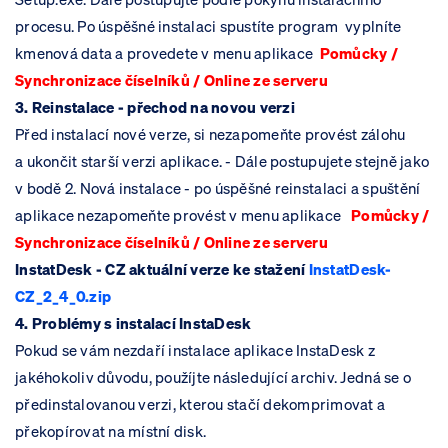
procesu. Po úspěšné instalaci spustíte program vyplníte
kmenová da
ta a provedete v menu aplikace
Pomůcky /
Synchronizace
číselníků /
Online ze serveru
3. Rei
nstalace -
přechod na novou verzi
Před instalací nové verze, si nezapomeňte provést zálohu
a ukončit starší verzi aplikace. - Dále postupujete stejně jako
v bodě
2. Nová instalace
-
po úspěšné reinstalaci a spuštění
aplikace nezapomeňte provést v menu aplikace
Pomůcky /
Synchronizace
číselníků /
Online ze serveru
InstatDesk - CZ aktuální verze ke stažení
InstatDesk-
CZ_2_4_0.zip
4. Problémy s instalací InstaDesk
Pokud se vám nezdaří instalace aplikace InstaDesk z
jakéhokoliv důvodu, použíjte následující archiv. Jedná se o
předinstalovanou verzi, kterou stačí dekomprimovat a
překopírovat na místní disk.