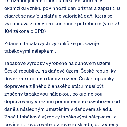
je rozhodující hmotnost tabáku ke kouření v
okamžiku vzniku povinnosti daň přiznat a zaplatit. U
cigaret se navíc uplatňuje valorická daň, která se
vypočítává z ceny pro konečné spotřebitele (více v §
104 zákona o SPD).
Zdanění tabákových výrobků se prokazuje
tabákovými nálepkami.
Tabákové výrobky vyrobené na daňovém území
České republiky, na daňové území České republiky
dovezené nebo na daňové území České republiky
dopravené z jiného členského státu musí být
značeny tabákovou nálepkou, pokud nejsou
dopravovány v režimu podmíněného osvobození od
daně s následným umístěním v daňovém skladu.
Značit tabákové výrobky tabákovými nálepkami je
povinen provozovatel daňového skladu, oprávněný