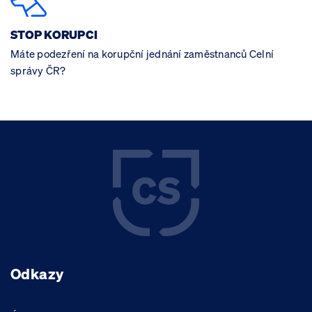
STOP KORUPCI
Máte podezření na korupční jednání zaměstnanců Celní
správy ČR?
Odkazy