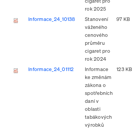
cigaret pro
rok 2025
Informace_24_10138
Stanovení
97 KB
váženého
cenového
průměru
cigaret pro
rok 2024
Informace_24_01112
Informace
123 K
ke změnám
zákona o
spotřebních
daní v
oblasti
tabákových
výrobků