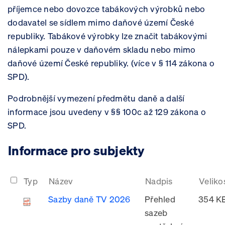
příjemce nebo dovozce tabákových výrobků nebo
dodavatel se sídlem mimo daňové území České
republiky. Tabákové výrobky lze značit tabákovými
nálepkami pouze v daňovém skladu nebo mimo
daňové území České republiky. (více v § 114 zákona o
SPD).
Podrobnější vymezení předmětu daně a další
informace jsou uvedeny v §§ 100c až 129 zákona o
SPD. ​
Informace pro subjekty
Typ
Název
Nadpis
Veliko
Sazby daně TV 2026
Přehled
354 K
sazeb