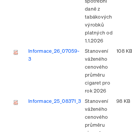
spotřební
daně z
tabákových
výrobků
platných od
1.1.2026
Informace_26_07059-
Stanovení
108 K
3
váženého
cenového
průměru
cigaret pro
rok 2026
Informace_25_08371_3
Stanovení
98 KB
váženého
cenového
průměru