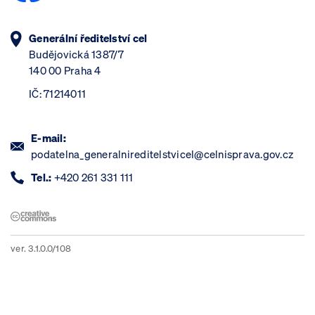
Generální ředitelství cel
Budějovická 1387/7
140 00 Praha 4
IČ: 71214011
E-mail:
podatelna_generalnireditelstvicel@celnisprava.gov.cz
Tel.:
+420 261 331 111
ver. 3.1.0.0/108