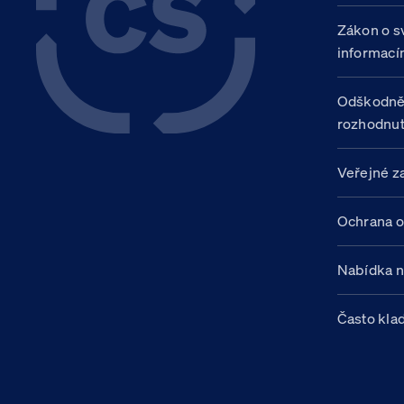
Zákon o s
informací
Odškodně
rozhodnut
Veřejné z
Ochrana o
Nabídka 
Často kla