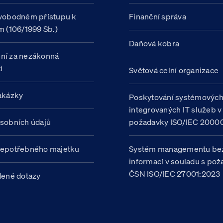
vobodném přístupu k
Finanční správa
m (106/1999 Sb.)
Daňová kobra
ní za nezákonná
í
Světová celní organizace
akázky
Poskytování systémovýc
integrovaných IT služeb v
sobních údajů
požadavky ISO/IEC 20000
nepotřebného majetku
Systém managementu be
informací v souladu s po
ČSN ISO/IEC 27001:2023
dené dotazy