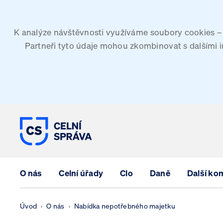
K analýze návštěvnosti využíváme soubory cookies – G
Partneři tyto údaje mohou zkombinovat s dalšími inf
CELNÍ SPRÁVA ČESKÉ REPUBLIK
O nás
Celní úřady
Clo
Daně
Další ko
Úvod
O nás
Nabídka nepotřebného majetku