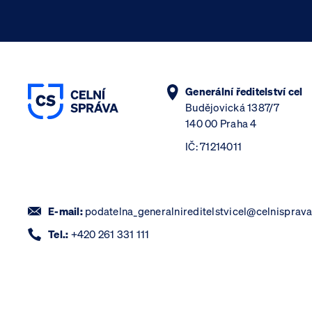
Generální ředitelství cel
Budějovická 1387/7
140 00 Praha 4
IČ: 71214011
E-mail:
podatelna_generalnireditelstvicel@celnisprava
Tel.:
+420 261 331 111