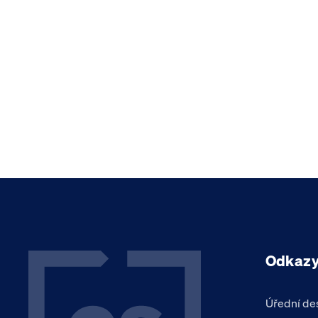
Odkaz
Úřední de