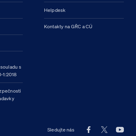
Helpdesk
Kontakty na GŘC a CÚ
h
 souladu s
-1:2018
zpečnosti
žadavky
Facebook účet Celn
X účet Celní
Youtu
Sledujte nás