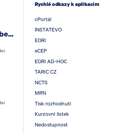
Rychlé odkazy k aplikacím
cPortál
INSTATEVO
​Nabídka nepotřebného majetku - Nabídka organizačním složkám státu k bezúplatnému převodu
EORI
eCEP
ění
EORI AD-HOC
TARIC CZ
NCTS
MRN
Tisk rozhodnutí
ění
Kurzovní lístek
Nedostupnost