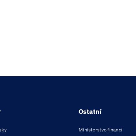
y
Ostatní
sky
Ministerstvo financí