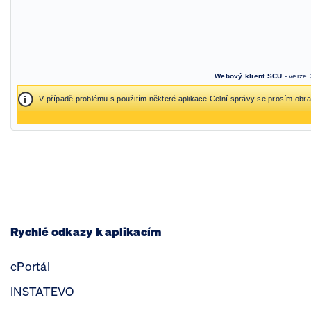
Webový klient SCU
- verze
V případě problému s použitím některé aplikace Celní správy se prosím obr
Rychlé odkazy k aplikacím
cPortál
INSTATEVO