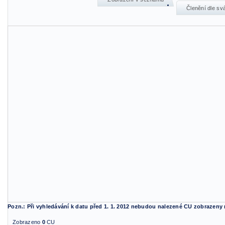
Členění dle sv
Pozn.: Při vyhledávání k datu před 1. 1. 2012 nebudou nalezené CU zobrazeny
Zobrazeno
0
CU