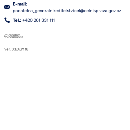
E-mail:
podatelna_generalnireditelstvicel@celnisprava.gov.cz
Tel.:
+420 261 331 111
ver. 3.1.0.0/118