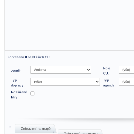
Zobrazeno
0
nejbližších CU
Role
Země:
CU:
Typ
Typ
dopravy:
agendy:
Rozšířené
filtry:
Zobrazení na mapě
Zobrazení v seznamu