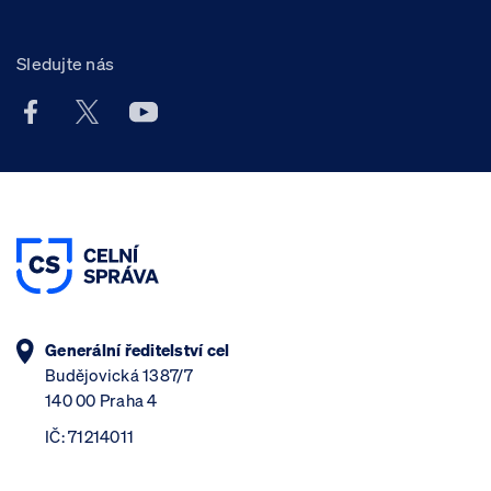
Sledujte nás
Facebook účet Celní správy ČR
X účet Celní správy ČR
Youtube účet Celní správy ČR
Generální ředitelství cel
Budějovická 1387/7
140 00 Praha 4
IČ: 71214011