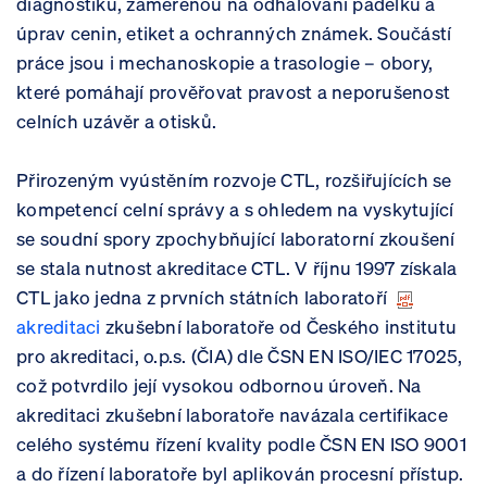
diagnostiku, zaměřenou na odhalování padělků a
úprav cenin, etiket a ochranných známek. Součástí
práce jsou i mechanoskopie a trasologie – obory,
které pomáhají prověřovat pravost a neporušenost
celních uzávěr a otisků.
Přirozeným vyústěním rozvoje CTL, rozšiřujících se
kompetencí celní správy a s ohledem na vyskytující
se soudní spory zpochybňující laboratorní zkoušení
se stala nutnost akreditace CTL. V říjnu 1997 získala
CTL jako jedna z prvních státních laboratoří
akreditaci
zkušební laboratoře od Českého institutu
pro akreditaci, o.p.s. (ČIA) dle ČSN EN ISO/IEC 17025,
což potvrdilo její vysokou odbornou úroveň. Na
akreditaci zkušební laboratoře navázala certifikace
celého systému řízení kvality podle ČSN EN ISO 9001
a do řízení laboratoře byl aplikován procesní přístup.