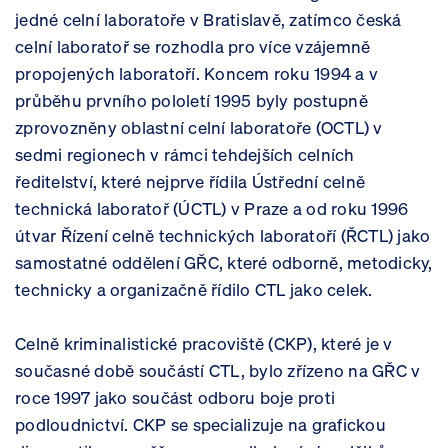
jedné celní laboratoře v Bratislavě, zatímco česká
celní laboratoř se rozhodla pro více vzájemně
propojených laboratoří. Koncem roku 1994 a v
průběhu prvního pololetí 1995 byly postupně
zprovozněny oblastní celní laboratoře (OCTL) v
sedmi regionech v rámci tehdejších celních
ředitelství, které nejprve řídila Ústřední celně
technická laboratoř (ÚCTL) v Praze a od roku 1996
útvar Řízení celně technických laboratoří (ŘCTL) jako
samostatné oddělení GŘC, které odborně, metodicky,
technicky a organizačně řídilo CTL jako celek.
Celně kriminalistické pracoviště (CKP), které je v
současné době součástí CTL, bylo zřízeno na GŘC v
roce 1997 jako součást odboru boje proti
podloudnictví. CKP se specializuje na grafickou