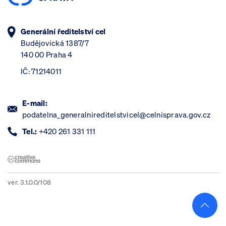
Generální ředitelství cel
Budějovická 1387/7
140 00 Praha 4
IČ: 71214011
E-mail:
podatelna_generalnireditelstvicel@celnisprava.gov.cz
Tel.:
+420 261 331 111
ver. 3.1.0.0/108
Skoči