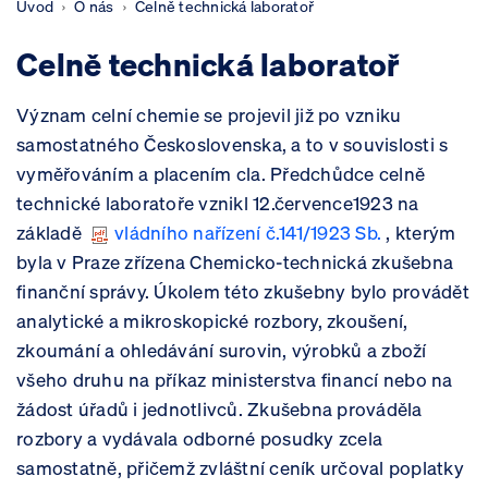
Úvod
O nás
Celně technická laboratoř
Celně technická laboratoř
​Význam celní chemie se projevil již po vzniku
samostatného Československa, a to v souvislosti s
vyměřováním a placením cla. Předchůdce celně
technické laboratoře vznikl 12.července1923 na
základě ​
vládního nařízení č.141/1923 Sb
.
, kterým
byla v Praze zřízena Chemicko-technická zkušebna
finanční správy. Úkolem této zkušebny bylo provádět
analytické a mikroskopické rozbory, zkoušení,
zkoumání a ohledávání surovin, výrobků a zboží
všeho druhu na příkaz ministerstva financí nebo na
žádost úřadů i jednotlivců. Zkušebna prováděla
rozbory a vydávala odborné posudky zcela
samostatně, přičemž zvláštní ceník určoval poplatky