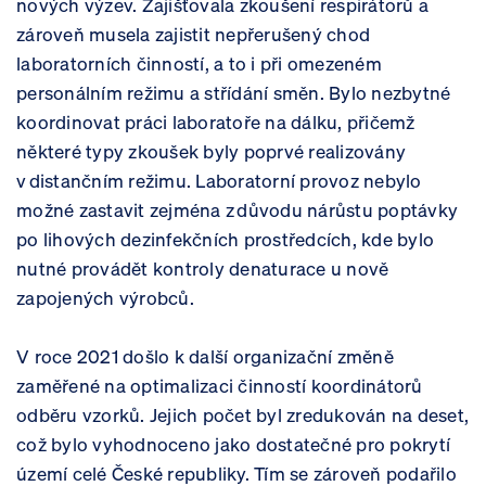
nových výzev. Zajišťovala zkoušení respirátorů a
zároveň musela zajistit nepřerušený chod
laboratorních činností, a to i při omezeném
personálním režimu a střídání směn. Bylo nezbytné
koordinovat práci laboratoře na dálku, přičemž
některé typy zkoušek byly poprvé realizovány
v distančním režimu. Laboratorní provoz nebylo
možné zastavit zejména z důvodu nárůstu poptávky
po lihových dezinfekčních prostředcích, kde bylo
nutné provádět kontroly denaturace u nově
zapojených výrobců.
V roce 2021 došlo k další organizační změně
zaměřené na optimalizaci činností koordinátorů
odběru vzorků. Jejich počet byl zredukován na deset,
což bylo vyhodnoceno jako dostatečné pro pokrytí
území celé České republiky. Tím se zároveň podařilo