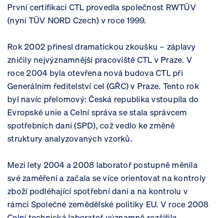
První certifikaci CTL provedla společnost RWTÜV
(nyní TÜV NORD Czech) v roce 1999.
Rok 2002 přinesl dramatickou zkoušku – záplavy
zničily nejvýznamnější pracoviště CTL v Praze. V
roce 2004 byla otevřena nová budova CTL při
Generálním ředitelství cel (GŘC) v Praze. Tento rok
byl navíc přelomový: Česká republika vstoupila do
Evropské unie a Celní správa se stala správcem
spotřebních daní (SPD), což vedlo ke změně
struktury analyzovaných vzorků.
Mezi lety 2004 a 2008 laboratoř postupně měnila
své zaměření a začala se více orientovat na kontroly
zboží podléhající spotřební dani a na kontrolu v
rámci Společné zemědělské politiky EU. V roce 2008
Celní technická laboratoř významně rozšířila