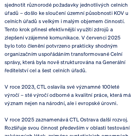
sjednotit různorodé požadavky jednotlivých celních
úřadů – došlo ke sloučení územní působnosti KOV u
celních úřadů s velkým i malým objemem činností.
Tento krok přinesl efektivnější využití zdrojů a
zlepšení vzájemné komunikace. V červenci 2025
bylo toto členění potvrzeno prakticky shodným
organizačním uspořádáním transformované Celní
správy, která byla nově strukturována na Generální
ředitelství cel a šest celních úřadů.
V roce 2023, CTL oslavila své významné 100leté
výročí – sté výročí odborné a kvalitní práce, která má
význam nejen na národní, ale i evropské úrovni.
V roce 2025 zaznamenává CTL Ostrava další rozvoj.
Rozšiřuje svou činnost především v oblasti testování
zakázaných látek, zejména syntetických omamných