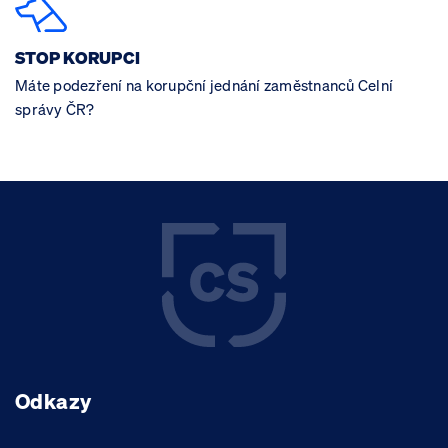
STOP KORUPCI
Máte podezření na korupční jednání zaměstnanců Celní
správy ČR?
Odkazy