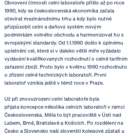
Obnovení činnosti celní laboratoře přišlo až po roce
1990, kdy se československá ekonomika začala
otevírat mezinárodnímu trhu a kdy bylo nutné
přizpůsobit celní a daňový systém novým
podmínkám volného obchodu a harmonizovat ho s
evropskými standardy. Od 1.1.1990 došlo k úplnému
uplatnění cel, které si v daleko větší míře vyžádalo
vydávání kvalifikovaných rozhodnutí o celně tarifním
zařazení zboží. Proto bylo v květnu 1990 rozhodnuto
o zřízení celně technických laboratoří. První
laboratoř vznikla ještě v témž roce v Praze.
Už při znovuzrození celní laboratoře byla
přijata koncepce několika celních laboratoří v rámci
Československa. Měla to být pracoviště v Ústí nad
Labem, Brně, Bratislavě a Košicích. Po rozdělení na
Česko a Slovensko naši slovenští kolegové zůstali u