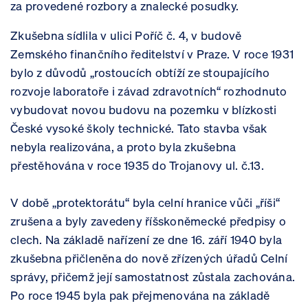
za provedené rozbory a znalecké posudky.
Zkušebna sídlila v ulici Poříč č. 4, v budově
Zemského finančního ředitelství v Praze. V roce 1931
bylo z důvodů „rostoucích obtíží ze stoupajícího
rozvoje laboratoře i závad zdravotních“ rozhodnuto
vybudovat novou budovu na pozemku v blízkosti
České vysoké školy technické. Tato stavba však
nebyla realizována, a proto byla zkušebna
přestěhována v roce 1935 do Trojanovy ul. č.13.
V době „protektorátu“ byla celní hranice vůči „říši“
zrušena a byly zavedeny říšskoněmecké předpisy o
clech. Na základě nařízení ze dne 16. září 1940 byla
zkušebna přičleněna do nově zřízených úřadů Celní
správy, přičemž její samostatnost zůstala zachována.
Po roce 1945 byla pak přejmenována na základě