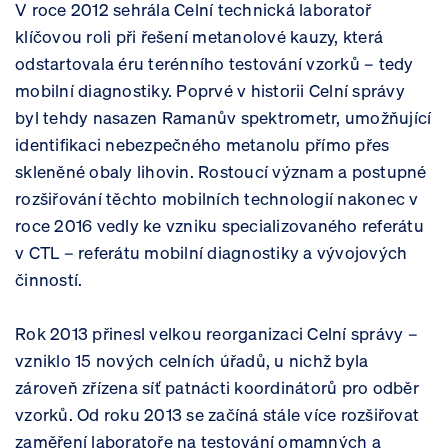
V roce 2012 sehrála Celní technická laboratoř
klíčovou roli při řešení metanolové kauzy, která
odstartovala éru terénního testování vzorků – tedy
mobilní diagnostiky. Poprvé v historii Celní správy
byl tehdy nasazen Ramanův spektrometr, umožňující
identifikaci nebezpečného metanolu přímo přes
skleněné obaly lihovin. Rostoucí význam a postupné
rozšiřování těchto mobilních technologií nakonec v
roce 2016 vedly ke vzniku specializovaného referátu
v CTL – referátu mobilní diagnostiky a vývojových
činností.
Rok 2013 přinesl velkou reorganizaci Celní správy –
vzniklo 15 nových celních úřadů, u nichž byla
zároveň zřízena síť patnácti koordinátorů pro odběr
vzorků. Od roku 2013 se začíná stále více rozšiřovat
zaměření laboratoře na testování omamných a