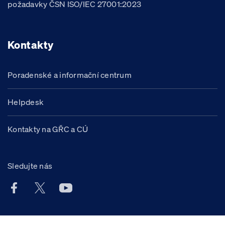
požadavky ČSN ISO/IEC 27001:2023
Kontakty
Poradenské a informační centrum
Helpdesk
Kontakty na GŘC a CÚ
Sledujte nás
Facebook účet Celní správy ČR
X účet Celní správy ČR
Youtube účet Celní správy ČR