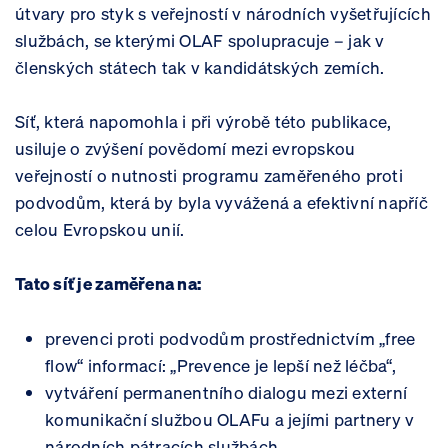
útvary pro styk s veřejností v národních vyšetřujících
službách, se kterými OLAF spolupracuje – jak v
členských státech tak v kandidátských zemích.
Síť, která napomohla i při výrobě této publikace,
usiluje o zvýšení povědomí mezi evropskou
veřejností o nutnosti programu zaměřeného proti
podvodům, která by byla vyvážená a efektivní napříč
celou Evropskou unií.
Tato síť je zaměřena na:
prevenci proti podvodům prostřednictvím „free
flow“ informací: „Prevence je lepší než léčba“,
vytváření permanentního dialogu mezi externí
komunikační službou OLAFu a jejími partnery v
národních pátracích službách,