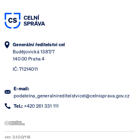
Generální ředitelství cel
Budějovická 1387/7
140 00 Praha 4
IČ: 71214011
E-mail:
podatelna_generalnireditelstvicel@celnisprava.gov.cz
Tel.:
+420 261 331 111
ver. 3.1.0.0/118