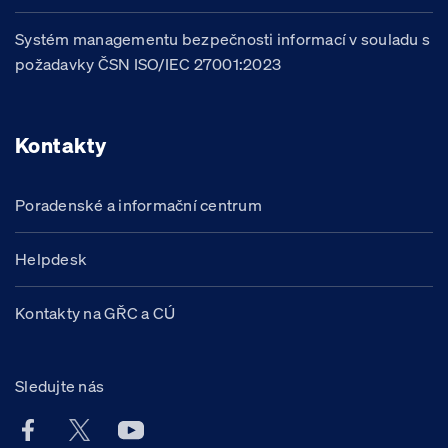
Systém managementu bezpečnosti informací v souladu s
požadavky ČSN ISO/IEC 27001:2023
Kontakty
Poradenské a informační centrum
Helpdesk
Kontakty na GŘC a CÚ
Sledujte nás
Facebook účet Celní správy ČR
X účet Celní správy ČR
Youtube účet Celní správy ČR