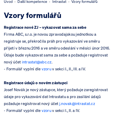
Úvod
Další kompetence
Intrastat
Vzory formulářů
Vzory formulářů
Registrace nové ZJ – vykazovat sama za sebe
Firma ABC, s.r.o. je novou zpravodajskou jednotkou a
registruje se, překročila práh pro vykazování ve směru
přijetí v březnu 2016 a ve směru odeslání v měsíci únor 2016.
Údaje bude vykazovat sama za sebe a požaduje registrovat
nový účet
intrastat@abc.cz
.
- Formulář vyplní dle
vzoru
v sekci I., II., III. a IV.
Registrace údajů o novém zástupci
Josef Novák je nový zástupce, který požaduje zaregistrovat
údaje pro vykazování dat Intrastatu a pro zasílání údajů
požaduje registrovat nový účet
j.novak@intrastat.cz
- Formulář vyplní dle
vzoru
v sekci I., II. a IV.