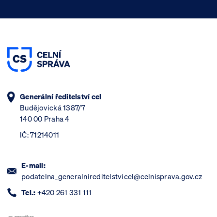
Generální ředitelství cel
Budějovická 1387/7
140 00 Praha 4
IČ: 71214011
E-mail:
podatelna_generalnireditelstvicel@celnisprava.gov.cz
Tel.:
+420 261 331 111