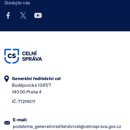
Sledujte nás
Facebook účet Celní správy ČR
X účet Celní správy ČR
Youtube účet Celní správy ČR
Generální ředitelství cel
Budějovická 1387/7
140 00 Praha 4
IČ: 71214011
E-mail:
podatelna_generalnireditelstvicel@celnisprava.gov.cz