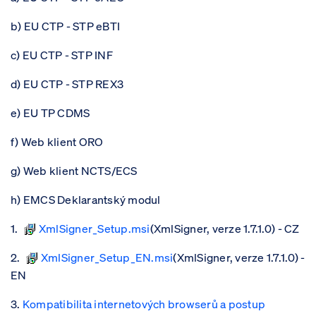
b) EU CTP - STP eBTI
c) EU CTP - STP INF
d) EU CTP - STP REX3
e) EU TP CDMS
f) Web klient ORO
g) Web klient NCTS/ECS
h)
EMCS Deklarantský modu
l
1.
XmlSigner_Setup.msi
(XmlSigner, verze 1.7.1.0) - CZ
2.
XmlSigner_Setup_EN.msi
(XmlSigner, verze​ 1.7.1.0) -
EN
3.
Kompatibilita internetových browserů a postup