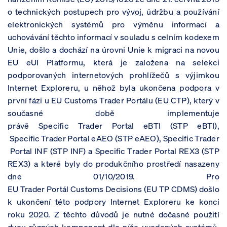
o technických postupech pro vývoj, údržbu a používání
elektronických systémů pro výměnu informací a
uchovávání těchto informací v souladu s celním kodexem
Unie, došlo a dochází na úrovni Unie k migraci na novou
EU eUI Platformu, která je založena na selekci
podporovaných internetových prohlížečů s výjimkou
Internet Exploreru, u něhož byla ukončena podpora v
první fázi u EU Customs Trader Portálu (EU CTP), který v
současné době implementuje
právě Specific Trader Portal eBTI (STP eBTI),
Specific Trader Portal eAEO (STP eAEO), Specific Trader
Portal INF (STP INF) a Specific Trader Portal REX3 (STP
REX3) a které byly do produkčního prostředí nasazeny
dne 01/10/2019. Pro
EU Trader Portál Customs Decisions (EU TP CDMS) došlo
k ukončení této podpory Internet Exploreru ke konci
roku 2020. Z těchto důvodů je nutné dočasné použití
dvou různých komponent dle níže uvedených systémů,