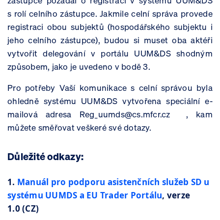
zástupce požádal o registraci v systému UUM&DS
s rolí celního zástupce. Jakmile celní správa provede
registraci obou subjektů (hospodářského subjektu i
jeho celního zástupce), budou si muset oba aktéři
vytvořit delegování v portálu UUM&DS shodným
způsobem, jako je uvedeno v bodě 3.
Pro potřeby Vaší komunikace s celní správou byla
ohledně systému UUM&DS vytvořena speciální e-
mailová adresa Reg_uumds@cs.mfcr.cz , kam
můžete směřovat veškeré své dotazy.
Důležité odkazy:
1.
Manuál pro podporu asistenčních služeb SD u
systému UUMDS a EU Trader Portálu
, verze
1.0 (CZ)