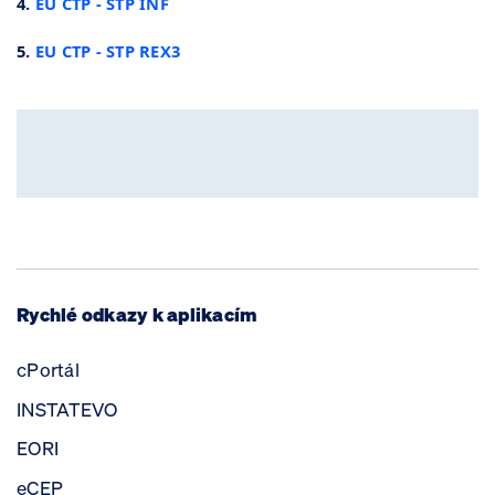
4.
EU CTP - STP INF
5.
EU CTP - STP REX3
Rychlé odkazy k aplikacím
cPortál
INSTATEVO
EORI
eCEP