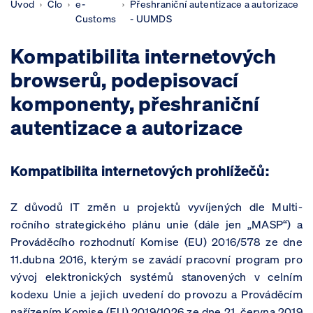
Úvod
Clo
e-
Přeshraniční autentizace a autorizace
Customs
- UUMDS
Kompatibilita internetových
browserů, podepisovací
komponenty, přeshraniční
autentizace a autorizace
Kompatibilita internetových prohlížečů:
Z důvodů IT změn u projektů vyvíjených dle Multi-
ročního strategického plánu unie (dále jen „MASP“) a
Prováděcího rozhodnutí Komise (EU) 2016/578 ze dne
11.dubna 2016, kterým se zavádí pracovní program pro
vývoj elektronických systémů stanovených v celním
kodexu Unie a jejich uvedení do provozu a Prováděcím
nařízením Komise (EU) 2019/1026 ze dne 21. června 2019