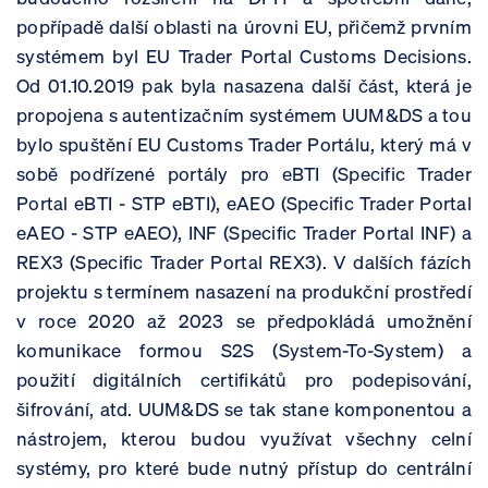
popřípadě další oblasti na úrovni EU, přičemž prvním
systémem byl EU Trader Portal Customs Decisions.
Od 01.10.2019 pak byla nasazena další část, která je
propojena s autentizačním systémem UUM&DS a tou
bylo spuštění EU Customs Trader Portálu, který má v
sobě podřízené portály pro eBTI (Specific Trader
Portal eBTI - STP eBTI), eAEO (Specific Trader Portal
eAEO - STP eAEO), INF (Specific Trader Portal INF) a
REX3 (Specific Trader Portal REX3). V dalších fázích
projektu s termínem nasazení na produkční prostředí
v roce 2020 až 2023 se předpokládá umožnění
komunikace formou S2S (System-To-System) a
použití digitálních certifikátů pro podepisování,
šifrování, atd. UUM&DS se tak stane komponentou a
nástrojem, kterou budou využívat všechny celní
systémy, pro které bude nutný přístup do centrální