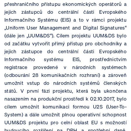
přeshraničního přístupu ekonomických operátorů a
jejich zástupců do centrální části Evropského
Informačního Systému (EIS) a to v rámci projektu
„Uniform User Management and Digital Signatures“
(dále jen „UUM&DS“). Cílem projektu UUM&DS bylo
od začátku vytvořit přímý přístup pro obchodníky a
jejich zástupce do centrální části Evropského
Informačního systému EIS, prostřednictvím
registrace provedené v národních systémech
(odbourání 28 komunikačních rozhraní) a zároveň
umožnit vstup do národních systémů členských
států. V první fázi projektu, která byla ukončena
nasazením na produkční prostředí k 02.10.2017, bylo
cílem umožnit komunikaci formou U2S (User-To-
System) a dále umožnit plnou operativní schopnost
UUM&DS projektu pro celní oblast EU s možností
budoucího rozšíření na DPH a spotřební daně,