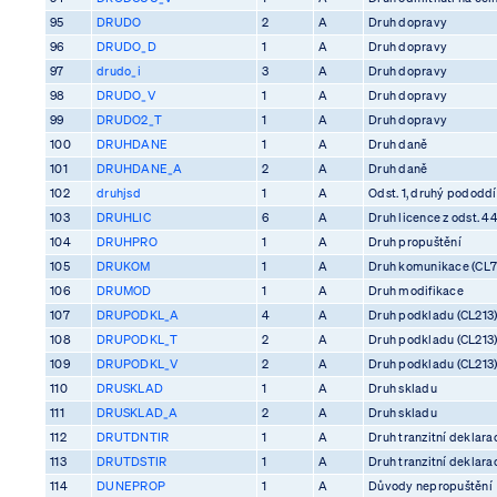
95
DRUDO
2
A
Druh dopravy
96
DRUDO_D
1
A
Druh dopravy
97
drudo_i
3
A
Druh dopravy
98
DRUDO_V
1
A
Druh dopravy
99
DRUDO2_T
1
A
Druh dopravy
100
DRUHDANE
1
A
Druh daně
101
DRUHDANE_A
2
A
Druh daně
102
druhjsd
1
A
Odst. 1, druhý pododdíl
103
DRUHLIC
6
A
Druh licence z odst. 4
104
DRUHPRO
1
A
Druh propuštění
105
DRUKOM
1
A
Druh komunikace (CL7
106
DRUMOD
1
A
Druh modifikace
107
DRUPODKL_A
4
A
Druh podkladu (CL213
108
DRUPODKL_T
2
A
Druh podkladu (CL213
109
DRUPODKL_V
2
A
Druh podkladu (CL213
110
DRUSKLAD
1
A
Druh skladu
111
DRUSKLAD_A
2
A
Druh skladu
112
DRUTDNTIR
1
A
Druh tranzitní deklara
113
DRUTDSTIR
1
A
Druh tranzitní deklara
114
DUNEPROP
1
A
Důvody nepropuštění