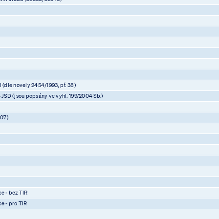
 (dle novely 2454/1993, př. 38)
4 JSD (jsou popsány ve vyhl. 199/2004 Sb.)
07)
)
)
)
ce - bez TIR
ce - pro TIR