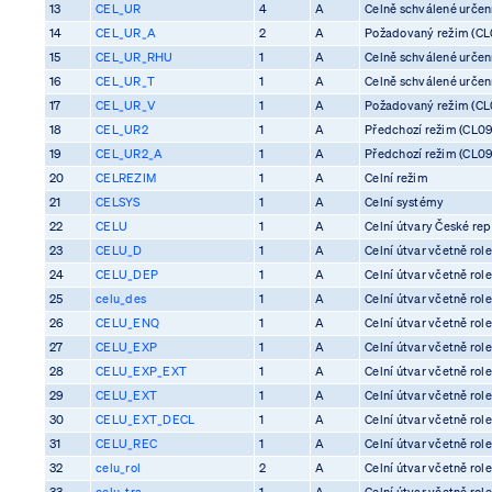
13
CEL_UR
4
A
Celně schválené určení 
14
CEL_UR_A
2
A
Požadovaný režim (CL0
15
CEL_UR_RHU
1
A
Celně schválené určení 
16
CEL_UR_T
1
A
Celně schválené určení 
17
CEL_UR_V
1
A
Požadovaný režim (CL0
18
CEL_UR2
1
A
Předchozí režim (CL09
19
CEL_UR2_A
1
A
Předchozí režim (CL09
20
CELREZIM
1
A
Celní režim
21
CELSYS
1
A
Celní systémy
22
CELU
1
A
Celní útvary České rep
23
CELU_D
1
A
Celní útvar včetně rol
24
CELU_DEP
1
A
Celní útvar včetně rol
25
celu_des
1
A
Celní útvar včetně rol
26
CELU_ENQ
1
A
Celní útvar včetně rol
27
CELU_EXP
1
A
Celní útvar včetně rol
28
CELU_EXP_EXT
1
A
Celní útvar včetně rol
29
CELU_EXT
1
A
Celní útvar včetně rol
30
CELU_EXT_DECL
1
A
Celní útvar včetně rol
31
CELU_REC
1
A
Celní útvar včetně rol
32
celu_rol
2
A
Celní útvar včetně rol
33
celu_tra
1
A
Celní útvar včetně rol