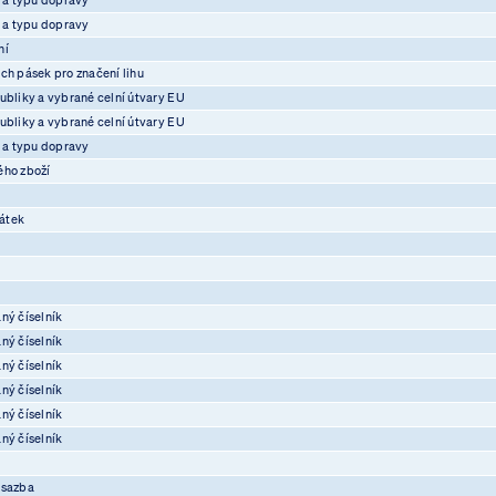
e a typu dopravy
ní
ch pásek pro značení lihu
ubliky a vybrané celní útvary EU
ubliky a vybrané celní útvary EU
e a typu dopravy
ého zboží
átek
ný číselník
ný číselník
ný číselník
ný číselník
ný číselník
ný číselník
osazba