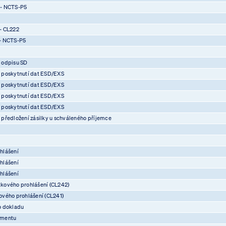
 - NCTS-P5
- CL222
- NCTS-P5
 odpisu SD
 poskytnutí dat ESD/EXS
 poskytnutí dat ESD/EXS
 poskytnutí dat ESD/EXS
 poskytnutí dat ESD/EXS
předložení zásilky u schváleného příjemce
hlášení
hlášení
hlášení
kového prohlášení (CL242)
vého prohlášení (CL241)
o dokladu
umentu