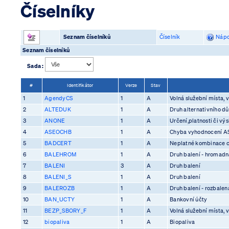
Číselníky
Seznam číselníků
Číselník
Nápo
Seznam číselníků
Sada :
#
Identifikátor
Verze
Stav
1
AgendyCS
1
A
Volná služební místa, v
2
ALTEDUK
1
A
Druh alternativního d
3
ANONE
1
A
Určení,platnosti či vý
4
ASEOCHB
1
A
Chyba vyhodnocení 
5
BADCERT
1
A
Neplatné kombinace ce
6
BALEHROM
1
A
Druh balení - hromadn
7
BALENI
3
A
Druh balení
8
BALENI_S
1
A
Druh balení
9
BALEROZB
1
A
Druh balení - rozbalen
10
BAN_UCTY
1
A
Bankovní účty
11
BEZP_SBORY_F
1
A
Volná služební místa, v
12
biopaliva
1
A
Biopaliva