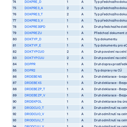
74
DOKPRE_D
1
A
Typ předchozího dok
75
DOKPRE3_A
2
A
Typ předchozího dok
76
DOKPRE3_T
2
A
Typ předchozího dok
77
DOKPRE3_V
1
A
Typ předchozího dok
78
DOKPRE3SPD
1
A
Druh předchozího dok
79
DOKPREZU
1
A
Předchozí dokument z
80
DOKTYP_D
1
A
Typ dokumentu
81
DOKTYP_E
1
A
Typ dokumentu pro e
82
DOKTYPCUO
2
A
Druh povolení na celn
83
DOKTYPCUU
2
A
Druh povolení na celn
84
DOPPR
1
A
Druh doprav.prostředk
85
DOPR2
1
A
Typ dopravy na CÚ
86
DRDEBENS
1
A
Druh deklarace - bezp
87
DRDEBEXS
1
A
Druh deklarace - Bezp
88
DRDEBEZP_T
1
A
Druh deklarace - Bezp
89
DRDEBEZP_V
1
A
Druh deklarace - Bezp
90
DRDEKPOL
1
A
Druh deklarace (na úro
91
DRODCUO_T
1
A
Druh odmítnutí na cel
92
DRODCUO_V
1
A
Druh odmítnutí na cel
93
DRODCUU_T
1
A
Druh odmítnutí na cel
94
DRODCUU_V
1
A
Druh odmítnutí na cel