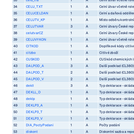
34
CELU_TXT
1
A
Celní útvar včetně rol
35
CELUCELDAN
1
A
Celní a daňová odděle
36
CELUTV_KP
1
A
Místo odběru kontrolní
37
CELUTVAR
3
A
Celní útvary České rep
38
celutvarCZ
1
A
Celní útvary České rep
39
CELUVYKON
1
A
Celní útvar včetně rol
40
CITKOD
1
A
Doplňkové kódy citliv
41
citzbo
1
A
Citlivé zboží
42
CUSKOD
1
A
CUS kód chemických l
43
DALPOD_A
3
A
Další podklad (CL380)
44
DALPOD_T
2
A
Další podklad (CL380)
45
DALPOD_V
2
A
Další podklad (CL380)
46
dekll
3
A
Typ deklarace - skláda
47
DEKLL_D
1
A
Typ deklarace - skláda
48
deklp
1
A
Typ deklarace - skláda
49
DEKLP3_A
1
A
Typ deklarace - skláda
50
DEKLP3_T
1
A
Typ deklarace - skláda
51
DEKLP3_V
1
A
Typ deklarace - skláda
52
DIA_PoctyPodani
1
A
Počty podání
53
diskont
1
A
Diskontní sazba a rep