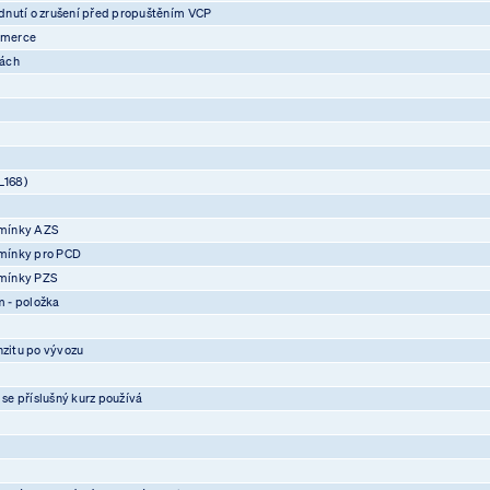
nutí o zrušení před propuštěním VCP
mmerce
vách
L168)
mínky AZS
mínky pro PCD
mínky PZS
 - položka
nzitu po vývozu
 se příslušný kurz používá