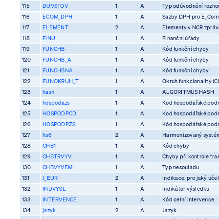
115
DUVSTOV
1
A
Typ odůvodnění rozhod
116
ECOM_DPH
1
A
Sazby DPH pro E_Co
117
ELEMENT
2
A
Elementy v NCR zprá
118
FINU
1
A
Finanční úřady
119
FUNCHB
1
A
Kód funkční chyby
120
FUNCHB_A
1
A
Kód funkční chyby
121
FUNCHBNA
1
A
Kód funkční chyby
122
FUNOKRUH_T
1
A
Okruh funkcionality (C
123
hash
1
A
ALGORITMUS HASH
124
hospodazs
1
A
Kod hospodařské pod
125
HOSPODPCD
1
A
Kod hospodářské pod
126
HOSPODPZS
1
A
Kód hospodářské pod
127
hs6
2
A
Harmonizovaný systém
128
CHB1
1
A
Kód chyby
129
CHBTRVYV
1
A
Chyby při kontrole tra
130
CHBVYVEM
1
A
Typ nesouladu
131
I_EUR
2
A
Indikace, pro jaký účel
132
INDVYSL
1
A
Indikátor výsledku
133
INTERVENCE
1
A
Kód celní intervence
134
jazyk
2
A
Jazyk