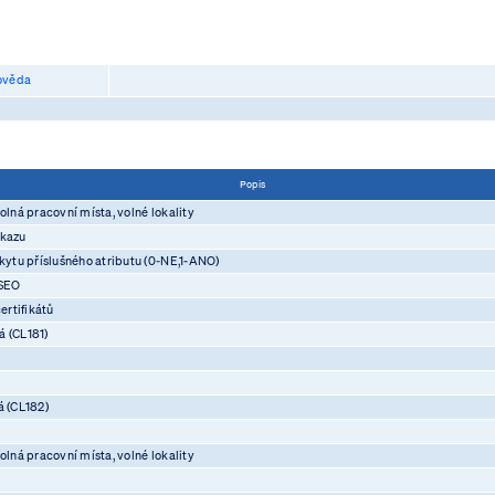
věda
Popis
olná pracovní místa, volné lokality
ůkazu
skytu příslušného atributu (0-NE,1-ANO)
ASEO
rtifikátů
á (CL181)
á (CL182)
olná pracovní místa, volné lokality