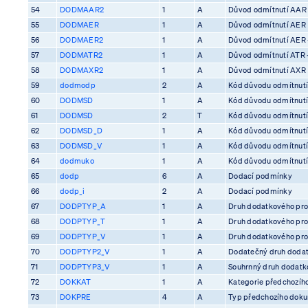
54
DODMAAR2
1
A
Důvod odmítnutí AAR
55
DODMAER
1
A
Důvod odmítnutí AER
56
DODMAER2
1
A
Důvod odmítnutí AER 
57
DODMATR2
1
A
Důvod odmítnutí ATR 
58
DODMAXR2
1
A
Důvod odmítnutí AXR
59
dodmodp
2
A
Kód důvodu odmítnutí
60
DODMSD
1
A
Kód důvodu odmítnutí
61
DODMSD
2
T
Kód důvodu odmítnutí
62
DODMSD_D
1
A
Kód důvodu odmítnutí
63
DODMSD_V
1
A
Kód důvodu odmítnutí
64
dodmuko
1
A
Kód důvodu odmítnutí 
65
dodp
6
A
Dodací podmínky
66
dodp_i
2
A
Dodací podmínky
67
DODPTYP_A
1
A
Druh dodatkového pro
68
DODPTYP_T
1
A
Druh dodatkového pro
69
DODPTYP_V
1
A
Druh dodatkového pro
70
DODPTYP2_V
1
A
Dodatečný druh dodat
71
DODPTYP3_V
1
A
Souhrnný druh dodatko
72
DOKKAT
1
A
Kategorie předchozíh
73
DOKPRE
4
A
Typ předchozího dok