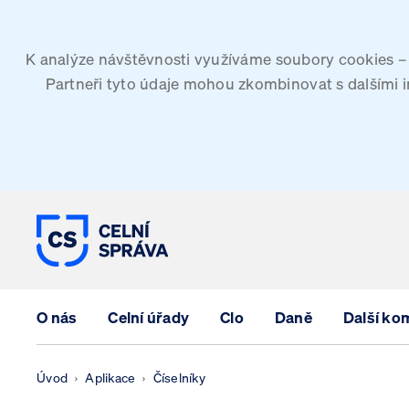
K analýze návštěvnosti využíváme soubory cookies – G
Partneři tyto údaje mohou zkombinovat s dalšími inf
CELNÍ SPRÁVA ČESKÉ REPUBLIK
O nás
Celní úřady
Clo
Daně
Další ko
Úvod
Aplikace
Číselníky