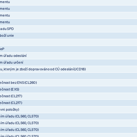
umentu
umentu
umentu
umentu
ladu SPD
boží unie
CeP
ím úřadu odeslání
ím úřadu určení
u, kterým je zboží dopravováno od CÚ odeslání(JCD18)
ečnost bez ENS (CL260)
ečnost (EXS)
ečnost (CL217)
ečnost (CL217)
vni položky)
ním úřadu (CL560, CL570)
ním úřadu (CL560, CL570)
ním úřadu (CL560, CL570)
ním úřadu (CL560, CL570)