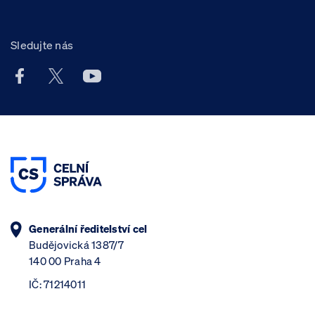
Sledujte nás
Facebook účet Celní správy ČR
X účet Celní správy ČR
Youtube účet Celní správy ČR
Generální ředitelství cel
Budějovická 1387/7
140 00 Praha 4
IČ: 71214011