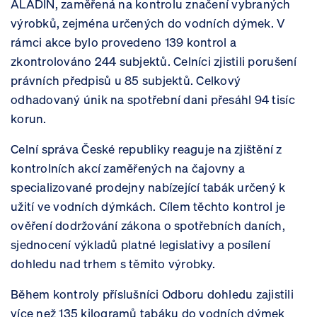
ALADIN
,
zaměřená na kontrolu značení vybraných
výrobků, zejména určených do vodních dýmek. V
rámci akce bylo provedeno
139 kontrol
a
zkontrolováno
244 subjektů
. Celníci zjistili porušení
právních předpisů u
85 subjektů
. Celkový
odhadovaný
únik na spotřební dani přesáhl 94 tisíc
korun
.
Celní správa České republiky reaguje na zjištění z
kontrolních akcí zaměřených na čajovny a
specializované prodejny nabízející tabák určený k
užití ve vodních dýmkách. Cílem těchto kontrol je
ověření dodržování zákona o spotřebních daních,
sjednocení výkladů platné legislativy a posílení
dohledu nad trhem s těmito výrobky.
Během kontroly příslušníci Odboru dohledu zajistili
více než 135 kilogramů tabáku do vodních dýmek