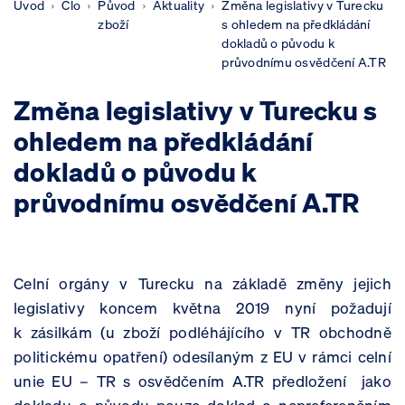
Úvod
Clo
Původ
Aktuality
Změna legislativy v Turecku
zboží
s ohledem na předkládání
dokladů o původu k
průvodnímu osvědčení A.TR
Změna legislativy v Turecku s
ohledem na předkládání
dokladů o původu k
průvodnímu osvědčení A.TR
Celní orgány v Turecku na základě změny jejich
legislativy koncem května 2019 nyní požadují
k zásilkám (u zboží podléhájícího v TR obchodně
politickému opatření) odesílaným z EU v rámci celní
unie EU – TR s osvědčením A.TR předložení jako