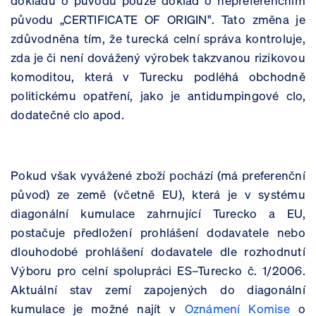
dokladu o původu pouze doklad o nepreferenčním
původu „CERTIFICATE OF ORIGIN". Tato změna je
zdůvodněna tím, že turecká celní správa kontroluje,
zda je či není dovážený výrobek takzvanou rizikovou
komoditou, která v Turecku podléhá obchodně
politickému opatření, jako je antidumpingové clo,
dodatečné clo apod.
Pokud však vyvážené zboží pochází (má preferenční
původ) ze země (včetně EU), která je v systému
diagonální kumulace zahrnující Turecko a EU,
postačuje předložení prohlášení dodavatele nebo
dlouhodobé prohlášení dodavatele dle rozhodnutí
Výboru pro celní spolupráci ES–Turecko č. 1/2006.
Aktuální stav zemí zapojených do diagonální
kumulace je možné najít v
Oznámení Komise
o