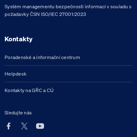
Systém managementu bezpečnosti informací v souladu s
požadavky ČSN ISO/IEC 27001:2023
Kontakty
Poradenské a informační centrum
Helpdesk
Kontakty na GŘC a CÚ
Sledujte nás
Facebook účet Celní správy ČR
X účet Celní správy ČR
Youtube účet Celní správy ČR