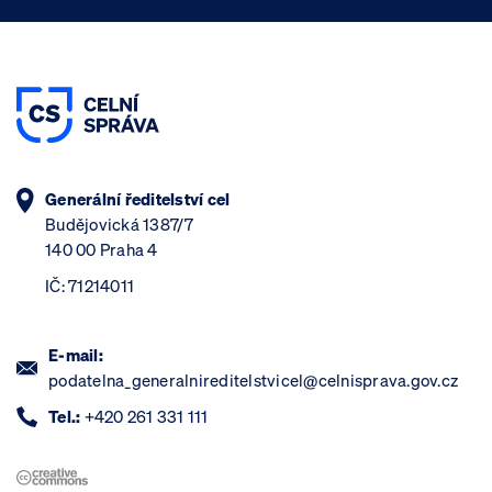
Generální ředitelství cel
Budějovická 1387/7
140 00 Praha 4
IČ: 71214011
E-mail:
podatelna_generalnireditelstvicel@celnisprava.gov.cz
Tel.:
+420 261 331 111