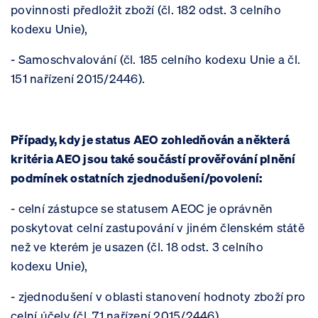
povinnosti předložit zboží (čl. 182 odst. 3 celního
kodexu Unie),
- Samoschvalování (čl. 185 celního kodexu Unie a čl.
151 nařízení 2015/2446).
Případy, kdy je status AEO zohledňován a některá
kritéria AEO jsou také součástí prověřování plnění
podmínek ostatních zjednodušení/povolení:
- celní zástupce se statusem AEOC je oprávněn
poskytovat celní zastupování v jiném členském státě
než ve kterém je usazen (čl. 18 odst. 3 celního
kodexu Unie),
- zjednodušení v oblasti stanovení hodnoty zboží pro
celní účely (čl. 71 nařízení 2015/2446),