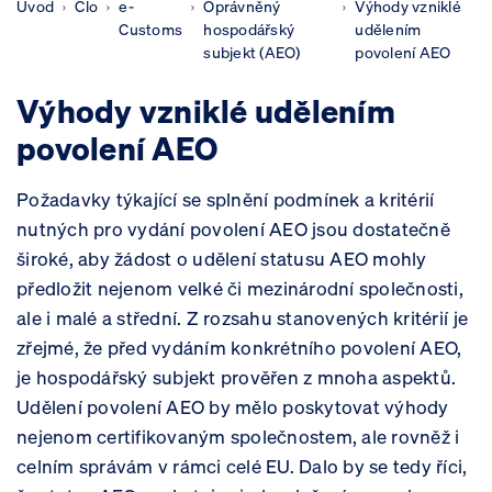
Úvod
Clo
e-
Oprávněný
Výhody vzniklé
Customs
hospodářský
udělením
subjekt (AEO)
povolení AEO
Výhody vzniklé udělením
povolení AEO
Požadavky týkající se splnění podmínek a kritérií
nutných pro vydání povolení AEO jsou dostatečně
široké, aby žádost o udělení statusu AEO mohly
předložit nejenom velké či mezinárodní společnosti,
ale i malé a střední. Z rozsahu stanovených kritérií je
zřejmé, že před vydáním konkrétního povolení AEO,
je hospodářský subjekt prověřen z mnoha aspektů.
Udělení povolení AEO by mělo poskytovat výhody
nejenom certifikovaným společnostem, ale rovněž i
celním správám v rámci celé EU. Dalo by se tedy říci,