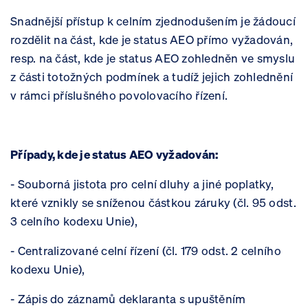
Snadnější přístup k celním zjednodušením je žádoucí
rozdělit na část, kde je status AEO přímo vyžadován,
resp. na část, kde je status AEO zohledněn ve smyslu
z části totožných podmínek a tudíž jejich zohlednění
v rámci příslušného povolovacího řízení.
Případy, kde je status AEO vyžadován:
- Souborná jistota pro celní dluhy a jiné poplatky,
které vznikly se sníženou částkou záruky (čl. 95 odst.
3 celního kodexu Unie),
- Centralizované celní řízení (čl. 179 odst. 2 celního
kodexu Unie),
- Zápis do záznamů deklaranta s upuštěním