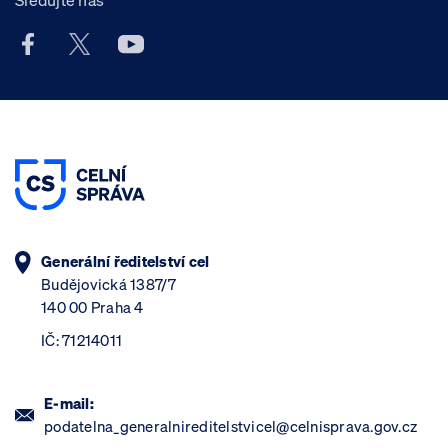
Sledujte nás
Facebook účet Celní správy ČR
X účet Celní správy ČR
Youtube účet Celní správy ČR
Generální ředitelství cel
Budějovická 1387/7
140 00 Praha 4
IČ: 71214011
E-mail:
podatelna_generalnireditelstvicel@celnisprava.gov.cz