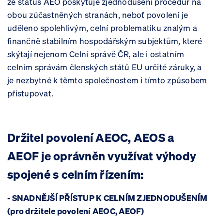
že status AEO poskytuje zjednodušení procedur na
obou zúčastněných stranách, neboť povolení je
uděleno spolehlivým, celní problematiku znalým a
finančně stabilním hospodářským subjektům, které
skýtají nejenom Celní správě ČR, ale i ostatním
celním správám členských států EU určité záruky, a
je nezbytné k těmto společnostem i tímto způsobem
přistupovat.
Držitel povolení AEOC, AEOS a
AEOF je oprávněn využívat výhody
spojené s celním řízením:
- SNADNĚJŠÍ PŘÍSTUP K CELNÍM ZJEDNODUŠENÍM
(pro držitele povolení AEOC, AEOF)