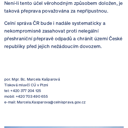
Není-li tento účel věrohodným způsobem doložen, je
taková přeprava považována za nepřípustnou.
Celní
správa ČR bude i nadále systematicky a
nekompromisně zasahovat proti nelegální
přeshraniční přepravě odpadů a chránit území České
republiky před jejich nežádoucím dovozem.
por. Mgr. Bc. Marcela Kašparová
Tisková mluvčí CÚ v Plzni
tel: +420 377 204 125
mobil: +420 703 490 655
e-mail: Marcela.Kasparova@celnisprava.gov.cz