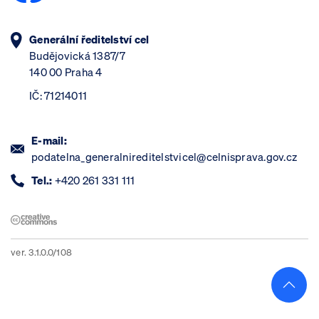
Generální ředitelství cel
Budějovická 1387/7
140 00 Praha 4
IČ: 71214011
E-mail:
podatelna_generalnireditelstvicel@celnisprava.gov.cz
Tel.:
+420 261 331 111
ver. 3.1.0.0/108
Skoči