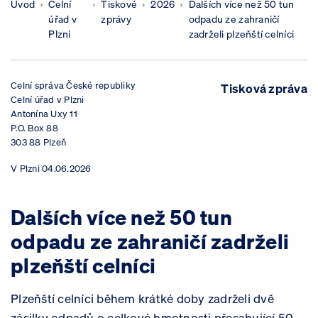
Úvod
Celní
Tiskové
2026
Dalších více než 50 tun
úřad v
zprávy
odpadu ze zahraničí
Plzni
zadrželi plzeňští celníci
Celní správa České republiky
Tisková zpráva
Celní úřad v Plzni
Antonína Uxy 11
P.O. Box 88
303 88 Plzeň
V
Plzni 04.06.2026
Dalších více než 50 tun
odpadu ze zahraničí zadrželi
plzeňští celníci
Plzeňští celníci během krátké doby zadrželi dvě
zásilky odpadů o celkové hmotnosti přesahující 50