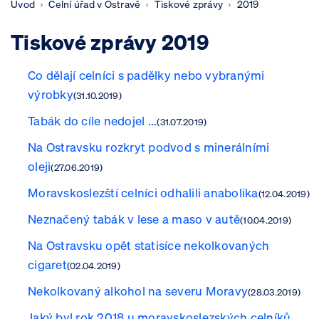
Úvod
Celní úřad v Ostravě
Tiskové zprávy
2019
Tiskové zprávy 2019
Co dělají celníci s padělky nebo vybranými
výrobky
(31.10.2019)
Tabák do cíle nedojel ...
(31.07.2019)
Na Ostravsku rozkryt podvod s minerálními
oleji
(27.06.2019)
Moravskoslezští celníci odhalili anabolika
(12.04.2019)
Neznačený tabák v lese a maso v autě
(10.04.2019)
Na Ostravsku opět statisíce nekolkovaných
cigaret
(02.04.2019)
Nekolkovaný alkohol na severu Moravy
(28.03.2019)
Jaký byl rok 2018 u moravskoslezských celníků...