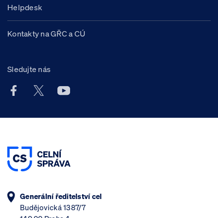
Helpdesk
Kontakty na GŘC a CÚ
Sledujte nás
Facebook účet Celní správy ČR
X účet Celní správy ČR
Youtube účet Celní správy ČR
Generální ředitelství cel
Budějovická 1387/7