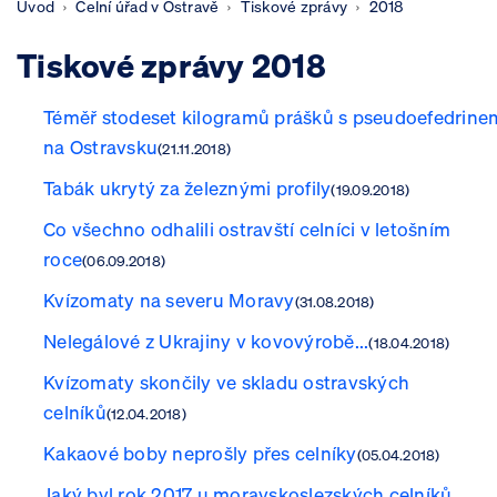
Úvod
Celní úřad v Ostravě
Tiskové zprávy
2018
Tiskové zprávy 2018
Téměř stodeset kilogramů prášků s pseudoefedrine
na Ostravsku
(21.11.2018)
Tabák ukrytý za železnými profily
(19.09.2018)
Co všechno odhalili ostravští celníci v letošním
roce
(06.09.2018)
Kvízomaty na severu Moravy
(31.08.2018)
Nelegálové z Ukrajiny v kovovýrobě...
(18.04.2018)
Kvízomaty skončily ve skladu ostravských
celníků
(12.04.2018)
Kakaové boby neprošly přes celníky
(05.04.2018)
Jaký byl rok 2017 u moravskoslezských celníků...