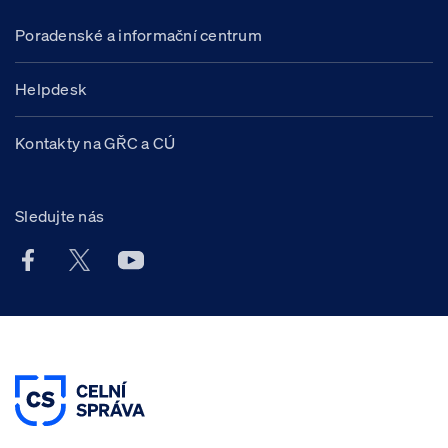
Poradenské a informační centrum
Helpdesk
Kontakty na GŘC a CÚ
Sledujte nás
Facebook účet Celní správy ČR
X účet Celní správy ČR
Youtube účet Celní správy ČR