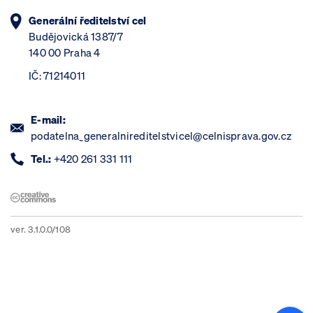
Generální ředitelství cel
Budějovická 1387/7
140 00 Praha 4
IČ: 71214011
E-mail:
podatelna_generalnireditelstvicel@celnisprava.gov.cz
Tel.:
+420 261 331 111
ver. 3.1.0.0/108