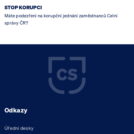
STOP KORUPCI
Máte podezření na korupční jednání zaměstnanců Celní
správy ČR?
Odkazy
Úřední desky