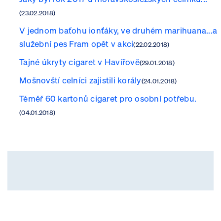
(23.02.2018)
V jednom baťohu ionťáky, ve druhém marihuana...a
služební pes Fram opět v akci
(22.02.2018)
Tajné úkryty cigaret v Havířově
(29.01.2018)
Mošnovští celníci zajistili korály
(24.01.2018)
Téměř 60 kartonů cigaret pro osobní potřebu.
(04.01.2018)