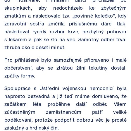
skupinkách, aby nedocházelo ke zbytečným
zmatkům a následovalo tzv. „povinné kolečko", kdy
zdravotní sestra změřila příslušnému dárci tlak,
následoval rychlý rozbor krve, nezbytný pohovor
s lékařem a pak se šlo na věc. Samotný odběr trval
zhruba okolo deseti minut.
Pro přihlášené bylo samozřejmě připraveno i malé
občerstvení, aby se ztrátou žilní tekutiny dostali
zpátky formy.
Spolupráce s Ústřední vojenskou nemocnicí byla
naprosto bezvadná a již teď máme domluveno, že
začátkem léta proběhne další odběr. Všem
zúčastněným zaměstnancům patří veliké
poděkování, protože podpořit dobrou věc je prostě
záslužný a hrdinský čin.