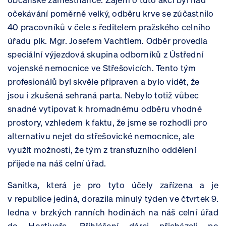
očekávání poměrně velký, odběru krve se zúčastnilo
40 pracovníků v čele s ředitelem pražského celního
úřadu plk. Mgr. Josefem Vachtlem. Odběr provedla
speciální výjezdová skupina odborníků z Ústřední
vojenské nemocnice ve Střešovicích. Tento tým
profesionálů byl skvěle připraven a bylo vidět, že
jsou i zkušená sehraná parta. Nebylo totiž vůbec
snadné vytipovat k hromadnému odběru vhodné
prostory, vzhledem k faktu, že jsme se rozhodli pro
alternativu nejet do střešovické nemocnice, ale
využít možnosti, že tým z transfuzního oddělení
přijede na náš celní úřad.
Sanitka, která je pro tyto účely zařízena a je
v republice jediná, dorazila minulý týden ve čtvrtek 9.
ledna v brzkých ranních hodinách na náš celní úřad
do Hostivaře. Přihlášení dárci přicházeli po