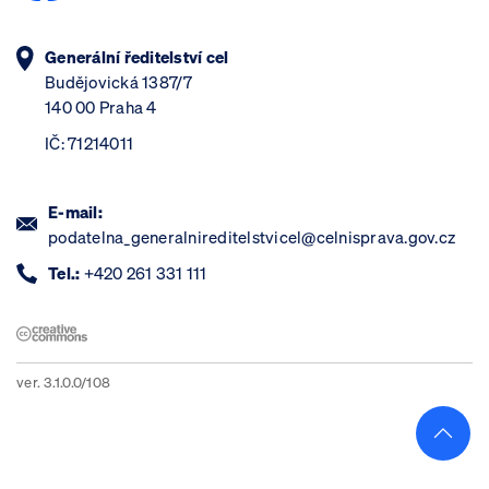
Generální ředitelství cel
Budějovická 1387/7
140 00 Praha 4
IČ: 71214011
E-mail:
podatelna_generalnireditelstvicel@celnisprava.gov.cz
Tel.:
+420 261 331 111
ver. 3.1.0.0/108
Skoči