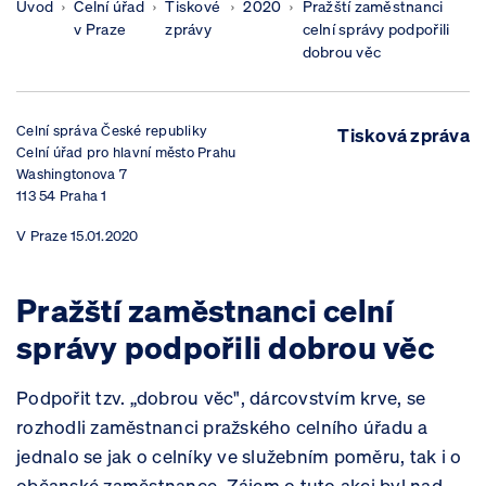
Úvod
Celní úřad
Tiskové
2020
Pražští zaměstnanci
v Praze
zprávy
celní správy podpořili
dobrou věc
Celní správa České republiky
Tisková zpráva
Celní úřad pro hlavní město Prahu
Washingtonova 7
113 54 Praha 1
V
Praze 15.01.2020
Pražští zaměstnanci celní
správy podpořili dobrou věc
​Podpořit tzv. „dobrou věc", dárcovstvím krve, se
rozhodli zaměstnanci pražského celního úřadu a
jednalo se jak o celníky ve služebním poměru, tak i o
občanské zaměstnance. Zájem o tuto akci byl nad