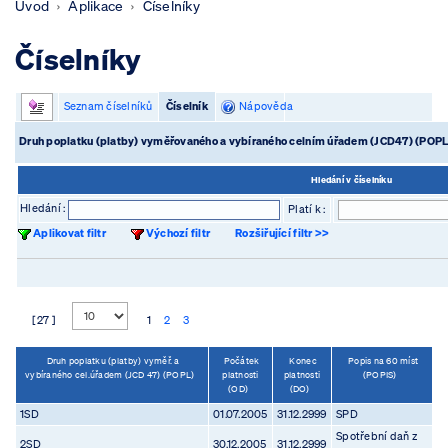
Úvod
Aplikace
Číselníky
Číselníky
Seznam číselníků
Číselník
Nápověda
Druh poplatku (platby) vyměřovaného a vybíraného celním úřadem (JCD47) (P
Hledání v číselníku
Hledání :
Platí k :
Aplikovat filtr
Výchozí filtr
Rozšiřující filtr >>
[ 27 ]
1
2
3
Druh poplatku (platby) vyměř. a
Počátek
Konec
Popis na 60 míst
vybíraného cel.úřadem (JCD 47) (POPL)
platnosti
platnosti
(POPIS)
(OD)
(DO)
1SD
01.07.2005
31.12.2999
SPD
Spotřební daň z
2SD
30.12.2005
31.12.2999