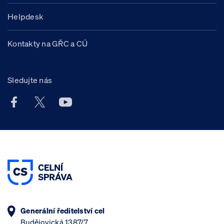
Helpdesk
Kontakty na GŘC a CÚ
Sledujte nás
Facebook účet Celní správy ČR
X účet Celní správy ČR
Youtube účet Celní správy ČR
Generální ředitelství cel
Budějovická 1387/7