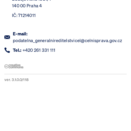
140 00 Praha 4
IČ: 71214011
E-mail:
podatelna_generalnireditelstvicel@celnisprava.gov.cz
Tel.:
+420 261 331 111
ver. 3.1.0.0/118