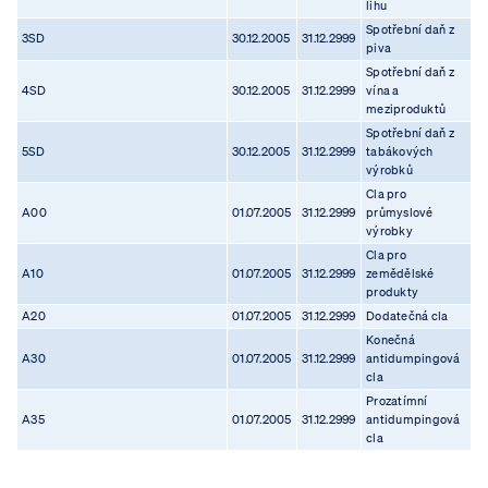
lihu
Spotřební daň z
3SD
30.12.2005
31.12.2999
piva
Spotřební daň z
4SD
30.12.2005
31.12.2999
vína a
meziproduktů
Spotřební daň z
5SD
30.12.2005
31.12.2999
tabákových
výrobků
Cla pro
A00
01.07.2005
31.12.2999
průmyslové
výrobky
Cla pro
A10
01.07.2005
31.12.2999
zemědělské
produkty
A20
01.07.2005
31.12.2999
Dodatečná cla
Konečná
A30
01.07.2005
31.12.2999
antidumpingová
cla
Prozatímní
A35
01.07.2005
31.12.2999
antidumpingová
cla