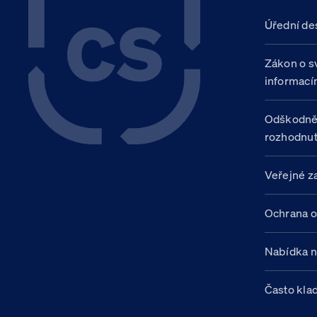
Úřední de
Zákon o s
informací
Odškodně
rozhodnut
Veřejné z
Ochrana o
Nabídka 
Často kla