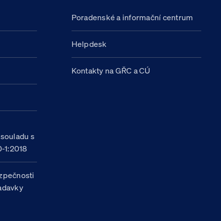
Poradenské a informační centrum
Helpdesk
Kontakty na GŘC a CÚ
h
 souladu s
-1:2018
zpečnosti
žadavky