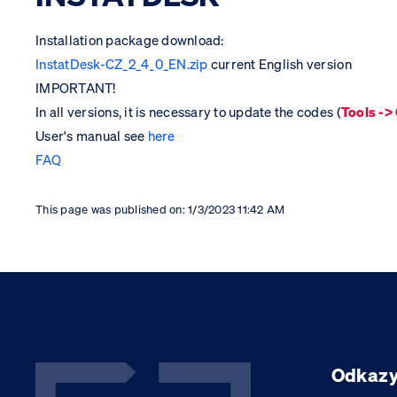
Installation package download:
InstatDesk-CZ_2_4_0_EN.zip
​ current English version
IMPORTANT!
In all versions, it is necessary to update the codes (
Tools ->
User's manual see
here
FAQ
This page was published on:
1/3/2023 11:42 AM
Odkaz