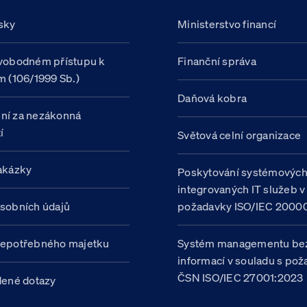
sky
Ministerstvo financí
vobodném přístupu k
Finanční správa
m (106/1999 Sb.)
Daňová kobra
ní za nezákonná
í
Světová celní organizace
akázky
Poskytování systémovýc
integrovaných IT služeb v
sobních údajů
požadavky ISO/IEC 20000
nepotřebného majetku
Systém managementu be
informací v souladu s po
ČSN ISO/IEC 27001:2023
dené dotazy