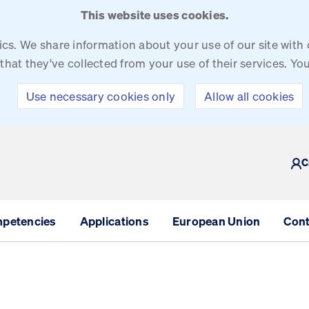
This website uses cookies.
tics. We share information about your use of our site with
that they've collected from your use of their services. Y
Use necessary cookies only
Allow all cookies
THE CZECH REPUBLIC
C
mpetencies
Applications
European Union
Cont