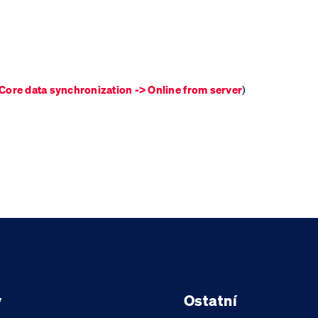
 Core data synchronization -> Online from server
)
y
Ostatní