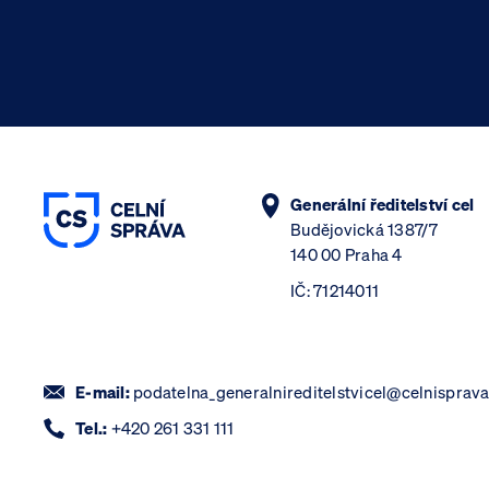
Generální ředitelství cel
Budějovická 1387/7
140 00 Praha 4
IČ: 71214011
E-mail:
podatelna_generalnireditelstvicel@celnisprava
Tel.:
+420 261 331 111