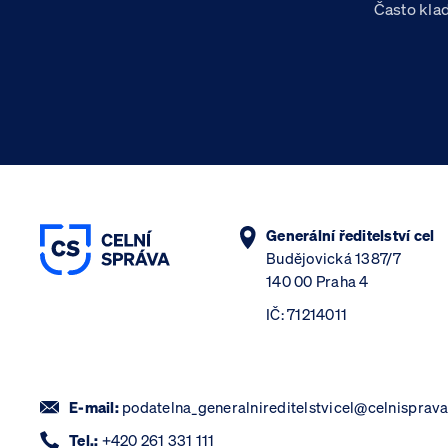
Často kla
Generální ředitelství cel
Budějovická 1387/7
140 00 Praha 4
IČ: 71214011
E-mail:
podatelna_generalnireditelstvicel@celnisprava
Tel.:
+420 261 331 111