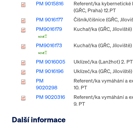
PM 9015816
Referent/ka kybernetické
(GŘC, Praha) 12.PT
PM 9016177
Číšník/číšnice (GŘC, Jílovi
PM9016179
Kuchař/ka (GŘC, Jíloviště)
PM9016173
Kuchař/ka (GŘC, Jíloviště)
PM 9016005
Uklízeč/ka (Lanžhot) 2. PT
PM 9016196
Uklízeč/ka (GŘC, Jíloviště)
PM
Referent/ka vymáhání a ex
9020298
10. PT
PM 9020316
Referent/ka vymáhání a ex
9. PT
Další informace