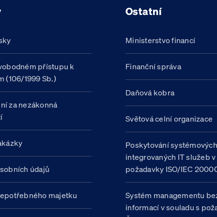
y
Ostatní
sky
Ministerstvo financí
vobodném přístupu k
Finanční správa
m (106/1999 Sb.)
Daňová kobra
ní za nezákonná
í
Světová celní organizace
akázky
Poskytování systémovýc
integrovaných IT služeb v
sobních údajů
požadavky ISO/IEC 20000
nepotřebného majetku
Systém managementu be
informací v souladu s po