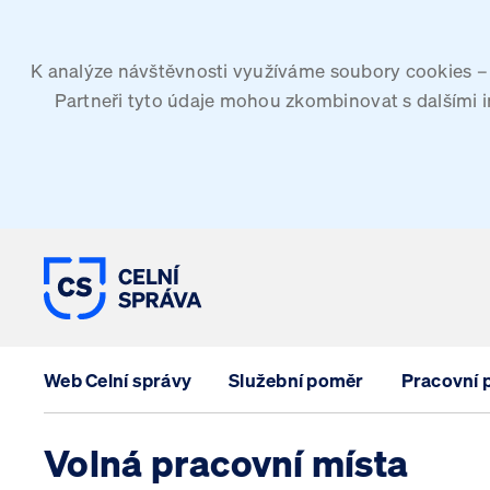
K analýze návštěvnosti využíváme soubory cookies – G
Partneři tyto údaje mohou zkombinovat s dalšími inf
CELNÍ SPRÁVA ČESKÉ REPUBLI
Web Celní správy
Služební poměr
Pracovní
Volná pracovní místa