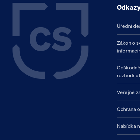
Odkaz
Úřední de
Zákon o s
informací
Odškodně
rozhodnut
Veřejné z
Ochrana o
Nabídka 