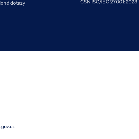
ČSN ISO/IEC 27001:2023
dené dotazy
.gov.cz