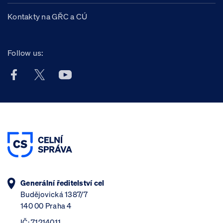
Kontakty na GŘC a CÚ
Follow us:
Facebook účet Celní správy ČR
X účet Celní správy ČR
Youtube účet Celní správy ČR
Generální ředitelství cel
Budějovická 1387/7
140 00 Praha 4
IČ: 71214011