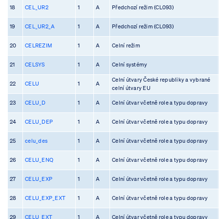
18
CEL_UR2
1
A
Předchozí režim (CL093)
19
CEL_UR2_A
1
A
Předchozí režim (CL093)
20
CELREZIM
1
A
Celní režim
21
CELSYS
1
A
Celní systémy
Celní útvary České republiky a vybrané
22
CELU
1
A
celní útvary EU
23
CELU_D
1
A
Celní útvar včetně role a typu dopravy
24
CELU_DEP
1
A
Celní útvar včetně role a typu dopravy
25
celu_des
1
A
Celní útvar včetně role a typu dopravy
26
CELU_ENQ
1
A
Celní útvar včetně role a typu dopravy
27
CELU_EXP
1
A
Celní útvar včetně role a typu dopravy
28
CELU_EXP_EXT
1
A
Celní útvar včetně role a typu dopravy
29
CELU_EXT
1
A
Celní útvar včetně role a typu dopravy