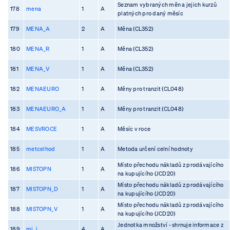
Seznam vybraných měn a jejich kurzů
178
mena
1
A
platných pro daný měsíc
179
MENA_A
2
A
Měna (CL352)
180
MENA_R
1
A
Měna (CL352)
181
MENA_V
1
A
Měna (CL352)
182
MENAEURO
1
A
Měny pro tranzit (CL048)
183
MENAEURO_A
1
A
Měny pro tranzit (CL048)
184
MESVROCE
1
A
Měsíc v roce
185
metcelhod
1
A
Metoda určení celní hodnoty
Místo přechodu nákladů z prodávajícího
186
MISTOPN
1
A
na kupujícího (JCD20)
Místo přechodu nákladů z prodávajícího
187
MISTOPN_D
1
A
na kupujícího (JCD20)
Místo přechodu nákladů z prodávajícího
188
MISTOPN_V
1
A
na kupujícího (JCD20)
Jednotka množství - shrnuje informace z
189
mj_i
4
A