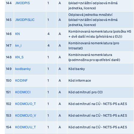
144
JMODPIS
1
A
(sklad=zvláštní odpisová měrná
jednotka, licence)
Odpisová jednotka množství
145
JMODPISLIC
1
A
(sklad=zvláštní odpisová měrná
jednotka, licence)
Kombinovaná nomenklatura (položka HS
146
KN
4
A
+ dvě další místa {přebíráno z EU})
Kombinovaná nomenklatura (pro
147
kn_i
4
A
Intrastat)
Kombinovaná nomenklatura
148
KN_S
1
A
(podmnožina pro spotřební daně)
149
kodbanky
1
A
Kód banky
150
KODINF
1
A
Kód informace
151
KODMCCI
1
A
Kód odmítnutí pro CCI
152
KODMCUO_T
1
A
Kód odmítnutí na CÚ - NCTS-P5 a AES
153
KODMCUO_V
1
A
Kód odmítnutí na CÚ - NCTS-P5 a AES
154
KODMCUU_T
1
A
Kód odmítnutí na CÚ - NCTS-P5 a AES