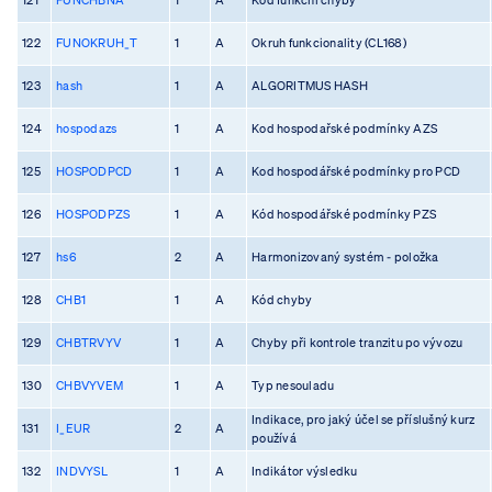
122
FUNOKRUH_T
1
A
Okruh funkcionality (CL168)
123
hash
1
A
ALGORITMUS HASH
124
hospodazs
1
A
Kod hospodařské podmínky AZS
125
HOSPODPCD
1
A
Kod hospodářské podmínky pro PCD
126
HOSPODPZS
1
A
Kód hospodářské podmínky PZS
127
hs6
2
A
Harmonizovaný systém - položka
128
CHB1
1
A
Kód chyby
129
CHBTRVYV
1
A
Chyby při kontrole tranzitu po vývozu
130
CHBVYVEM
1
A
Typ nesouladu
Indikace, pro jaký účel se příslušný kurz
131
I_EUR
2
A
používá
132
INDVYSL
1
A
Indikátor výsledku