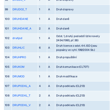
99
DRUDO2_T
1
A
Druh dopravy
100
DRUHDANE
1
A
Druh daně
101
DRUHDANE_A
2
A
Druh daně
Odst. 1, druhý pododdíl (dle novely
102
druhjsd
1
A
2454/1993, př. 38)
Druh licence z odst. 44 JSD (jsou
103
DRUHLIC
6
A
popsány ve vyhl. 199/2004 Sb.)
104
DRUHPRO
1
A
Druh propuštění
105
DRUKOM
1
A
Druh komunikace (CL707)
106
DRUMOD
1
A
Druh modifikace
107
DRUPODKL_A
4
A
Druh podkladu (CL213)
108
DRUPODKL_T
2
A
Druh podkladu (CL213)
109
DRUPODKL_V
2
A
Druh podkladu (CL213)