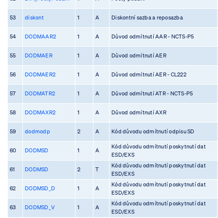
53
diskont
1
A
Diskontní sazba a reposazba
54
DODMAAR2
1
A
Důvod odmítnutí AAR - NCTS-P5
55
DODMAER
1
A
Důvod odmítnutí AER
56
DODMAER2
1
A
Důvod odmítnutí AER - CL222
57
DODMATR2
1
A
Důvod odmítnutí ATR - NCTS-P5
58
DODMAXR2
1
A
Důvod odmítnutí AXR
59
dodmodp
2
A
Kód důvodu odmítnutí odpisu SD
Kód důvodu odmítnutí poskytnutí dat
60
DODMSD
1
A
ESD/EXS
Kód důvodu odmítnutí poskytnutí dat
61
DODMSD
2
T
ESD/EXS
Kód důvodu odmítnutí poskytnutí dat
62
DODMSD_D
1
A
ESD/EXS
Kód důvodu odmítnutí poskytnutí dat
63
DODMSD_V
1
A
ESD/EXS