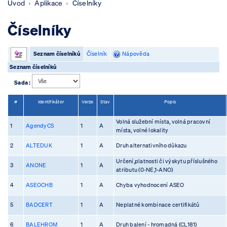
Úvod
Aplikace
Číselníky
Číselníky
Seznam číselníků
Číselník
Nápověda
Seznam číselníků
Sada :
#
Identifikátor
Verze
Stav
Popis
Volná služební místa, volná pracovní
1
AgendyCS
1
A
místa, volné lokality
2
ALTEDUK
1
A
Druh alternativního důkazu
Určení,platnosti či výskytu příslušného
3
ANONE
1
A
atributu (0-NE,1-ANO)
4
ASEOCHB
1
A
Chyba vyhodnocení ASEO
5
BADCERT
1
A
Neplatné kombinace certifikátů
6
BALEHROM
1
A
Druh balení - hromadná (CL181)