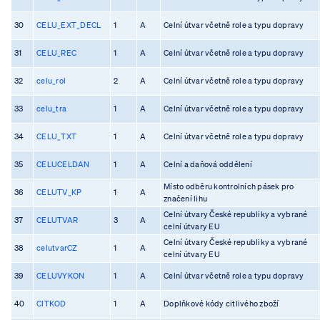
30
CELU_EXT_DECL
1
A
Celní útvar včetně role a typu dopravy
31
CELU_REC
1
A
Celní útvar včetně role a typu dopravy
32
celu_rol
2
A
Celní útvar včetně role a typu dopravy
33
celu_tra
1
A
Celní útvar včetně role a typu dopravy
34
CELU_TXT
1
A
Celní útvar včetně role a typu dopravy
35
CELUCELDAN
1
A
Celní a daňová oddělení
Místo odběru kontrolních pásek pro
36
CELUTV_KP
1
A
značení lihu
Celní útvary České republiky a vybrané
37
CELUTVAR
3
A
celní útvary EU
Celní útvary České republiky a vybrané
38
celutvarCZ
1
A
celní útvary EU
39
CELUVYKON
1
A
Celní útvar včetně role a typu dopravy
40
CITKOD
1
A
Doplňkové kódy citlivého zboží