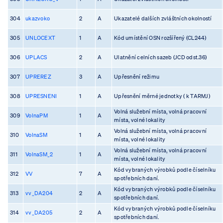
304
ukazvoko
2
A
Ukazatelé dalších zvláštních okolností
305
UNLOCEXT
1
A
Kód umístění OSN rozšířený (CL244)
306
UPLACS
2
A
Ulatnění celních sazeb (JCD odst.36)
307
UPREREZ
3
A
Upřesnění režimu
308
UPRESNENI
1
A
Upřesnění měrné jednotky ( k TARMJ)
Volná služební místa, volná pracovní
309
VolnaPM
1
A
místa, volné lokality
Volná služební místa, volná pracovní
310
VolnaSM
1
A
místa, volné lokality
Volná služební místa, volná pracovní
311
VolnaSM_2
1
A
místa, volné lokality
Kód vybraných výrobků podle číselníku
312
VV
7
A
spotřebních daní.
Kód vybraných výrobků podle číselníku
313
vv_DA204
2
A
spotřebních daní.
Kód vybraných výrobků podle číselníku
314
vv_DA205
2
A
spotřebních daní.