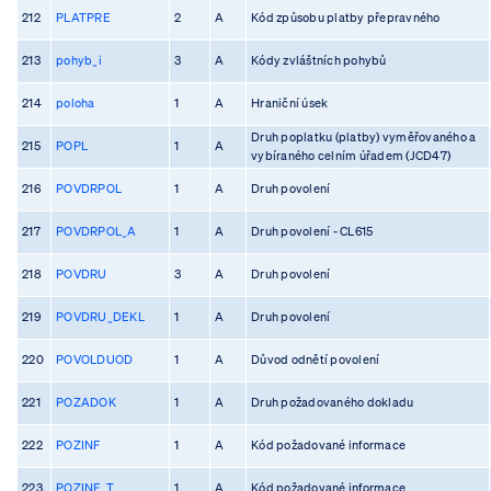
212
PLATPRE
2
A
Kód způsobu platby přepravného
213
pohyb_i
3
A
Kódy zvláštních pohybů
214
poloha
1
A
Hraniční úsek
Druh poplatku (platby) vyměřovaného a
215
POPL
1
A
vybíraného celním úřadem (JCD47)
216
POVDRPOL
1
A
Druh povolení
217
POVDRPOL_A
1
A
Druh povolení - CL615
218
POVDRU
3
A
Druh povolení
219
POVDRU_DEKL
1
A
Druh povolení
220
POVOLDUOD
1
A
Důvod odnětí povolení
221
POZADOK
1
A
Druh požadovaného dokladu
222
POZINF
1
A
Kód požadované informace
223
POZINF_T
1
A
Kód požadované informace