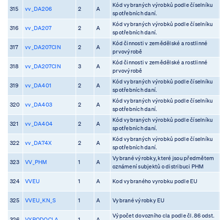
Kód vybraných výrobků podle číselníku
315
vv_DA206
2
A
spotřebních daní.
Kód vybraných výrobků podle číselníku
316
vv_DA207
2
A
spotřebních daní.
Kód činnosti v zemědělské a rostlinné
317
vv_DA207CIN
2
A
prvovýrobě
Kód činnosti v zemědělské a rostlinné
318
vv_DA207CIN
3
A
prvovýrobě
Kód vybraných výrobků podle číselníku
319
vv_DA401
2
A
spotřebních daní.
Kód vybraných výrobků podle číselníku
320
vv_DA403
2
A
spotřebních daní.
Kód vybraných výrobků podle číselníku
321
vv_DA404
2
A
spotřebních daní.
Kód vybraných výrobků podle číselníku
322
vv_DA74X
2
A
spotřebních daní.
Vybrané výrobky, které jsou předmětem
323
VV_PHM
1
A
oznámení subjektů o distribuci PHM
324
VVEU
1
A
Kod vybraného vyrobku podle EU
325
VVEU_KN_S
1
A
Vybrané výrobky EU
Výpočet dovozního cla podle čl. 86 odst.
326
VYPODOCLA
1
A