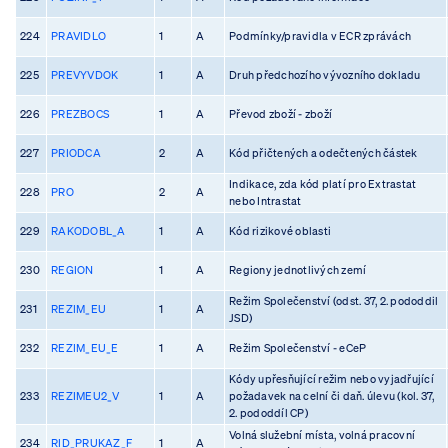
224
PRAVIDLO
1
A
Podmínky/pravidla v ECR zprávách
225
PREVYVDOK
1
A
Druh předchozího vývozního dokladu
226
PREZBOCS
1
A
Převod zboží - zboží
227
PRIODCA
2
A
Kód přičtených a odečtených částek
Indikace, zda kód platí pro Extrastat
228
PRO
2
A
nebo Intrastat
229
RAKODOBL_A
1
A
Kód rizikové oblasti
230
REGION
1
A
Regiony jednotlivých zemí
Režim Společenství (odst. 37, 2. pododdil
231
REZIM_EU
1
A
JSD)
232
REZIM_EU_E
1
A
Režim Společenství - eCeP
Kódy upřesňující režim nebo vyjadřující
233
REZIMEU2_V
1
A
požadavek na celní či daň. úlevu (kol. 37,
2. pododdíl CP)
Volná služební místa, volná pracovní
234
RID_PRUKAZ_F
1
A