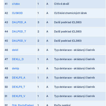
41
citzbo
1
A
Citlivé zboží
42
CUSKOD
1
A
CUS kód chemických látek
43
DALPOD_A
3
A
Další podklad (CL380)
44
DALPOD_T
2
A
Další podklad (CL380)
45
DALPOD_V
2
A
Další podklad (CL380)
46
dekll
3
A
Typ deklarace - skládaný číselník
47
DEKLL_D
1
A
Typ deklarace - skládaný číselník
48
deklp
1
A
Typ deklarace - skládaný číselník
49
DEKLP3_A
1
A
Typ deklarace - skládaný číselník
50
DEKLP3_T
1
A
Typ deklarace - skládaný číselník
51
DEKLP3_V
1
A
Typ deklarace - skládaný číselník
52
DIA_PoctyPodani
1
A
Počty podání