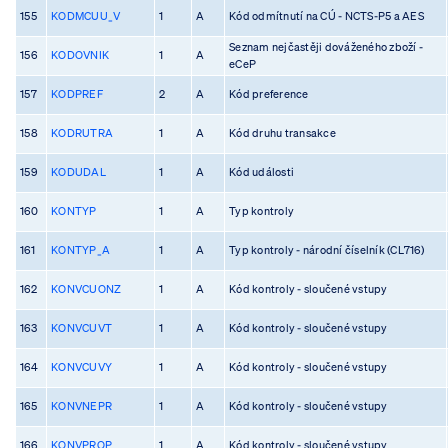
155
KODMCUU_V
1
A
Kód odmítnutí na CÚ - NCTS-P5 a AES
Seznam nejčastěji dováženého zboží -
156
KODOVNIK
1
A
eCeP
157
KODPREF
2
A
Kód preference
158
KODRUTRA
1
A
Kód druhu transakce
159
KODUDAL
1
A
Kód události
160
KONTYP
1
A
Typ kontroly
161
KONTYP_A
1
A
Typ kontroly - národní číselník (CL716)
162
KONVCUONZ
1
A
Kód kontroly - sloučené vstupy
163
KONVCUVT
1
A
Kód kontroly - sloučené vstupy
164
KONVCUVY
1
A
Kód kontroly - sloučené vstupy
165
KONVNEPR
1
A
Kód kontroly - sloučené vstupy
166
KONVPROP
1
A
Kód kontroly - sloučené vstupy