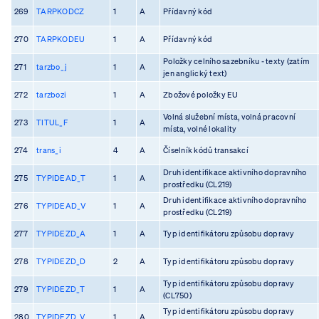
269
TARPKODCZ
1
A
Přídavný kód
270
TARPKODEU
1
A
Přídavný kód
Položky celního sazebníku - texty (zatím
271
tarzbo_j
1
A
jen anglický text)
272
tarzbozi
1
A
Zbožové položky EU
Volná služební místa, volná pracovní
273
TITUL_F
1
A
místa, volné lokality
274
trans_i
4
A
Číselník kódů transakcí
Druh identifikace aktivního dopravního
275
TYPIDEAD_T
1
A
prostředku (CL219)
Druh identifikace aktivního dopravního
276
TYPIDEAD_V
1
A
prostředku (CL219)
277
TYPIDEZD_A
1
A
Typ identifikátoru způsobu dopravy
278
TYPIDEZD_D
2
A
Typ identifikátoru způsobu dopravy
Typ identifikátoru způsobu dopravy
279
TYPIDEZD_T
1
A
(CL750)
Typ identifikátoru způsobu dopravy
280
TYPIDEZD_V
1
A