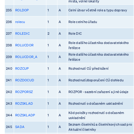
místa, volné lokality
235
ROLDOP
1
A
Celní útvar včetně role a typu dopravy
236
rolecu
1
A
Role celního úřadu
237
ROLEDIC
2
A
Role DIC
Role dalšího účastníka dodavatelského
238
ROLUCDOR
1
A
řetězce
Role dalšího účastníka dodavatelského
239
ROLUCDOR_A
1
A
řetězce
240
ROZCUP
1
A
Rozhodnutí CÚ předložení
241
ROZDOCUD
1
A
Rozhodnutí/doporučení CÚ dohledu
242
ROZPORSZ
1
A
ROZPOR - sazební zařazení a jiné údaje
243
ROZSKLAD
1
A
Rozhodnutí o dočasném uskladnění
Kód položky rozhodnutí o dočasném
244
ROZSKLADP
1
A
uskladnění
Seznam číselníků a číselníkových sad pro
245
SADA
1
A
Aktuální číselníky