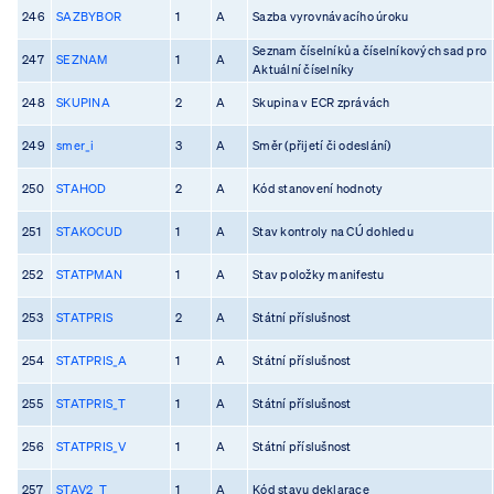
246
SAZBYBOR
1
A
Sazba vyrovnávacího úroku
Seznam číselníků a číselníkových sad pro
247
SEZNAM
1
A
Aktuální číselníky
248
SKUPINA
2
A
Skupina v ECR zprávách
249
smer_i
3
A
Směr (přijetí či odeslání)
250
STAHOD
2
A
Kód stanovení hodnoty
251
STAKOCUD
1
A
Stav kontroly na CÚ dohledu
252
STATPMAN
1
A
Stav položky manifestu
253
STATPRIS
2
A
Státní příslušnost
254
STATPRIS_A
1
A
Státní příslušnost
255
STATPRIS_T
1
A
Státní příslušnost
256
STATPRIS_V
1
A
Státní příslušnost
257
STAV2_T
1
A
Kód stavu deklarace