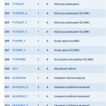
292
TYPZAST
1
A
Kód typu zastoupení
293
TYPZAST_A
1
A
Kód typu zastoupení (CL094)
294
TYPZAST_T
1
A
Kód typu zastoupení (CL094)
295
TYPZAST_V
1
A
Kód typu zastoupení (CL094)
296
TYPZPR_T
1
A
Druhy zpráv (CL060)
297
TYPZPR_V
1
A
Druhy zpráv (CL060)
298
TYPZPRBZ
1
A
Druh zprávy bez záhlaví (CL385)
299
UDV
2
A
Návaznost režimů
300
UKARIZAN
1
A
Ukazatel rizikové analýzy
301
UKAZOKO_D
2
A
Ukazatel zvláštních okolností
302
UKAZOKO_T
1
A
Ukazatel zvláštních okolností
303
UKAZOKO_V
1
A
Ukazatel zvláštních okolností