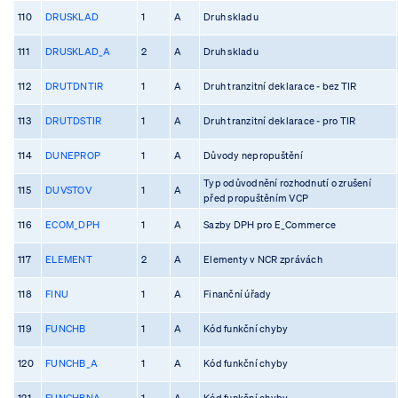
110
DRUSKLAD
1
A
Druh skladu
111
DRUSKLAD_A
2
A
Druh skladu
112
DRUTDNTIR
1
A
Druh tranzitní deklarace - bez TIR
113
DRUTDSTIR
1
A
Druh tranzitní deklarace - pro TIR
114
DUNEPROP
1
A
Důvody nepropuštění
Typ odůvodnění rozhodnutí o zrušení
115
DUVSTOV
1
A
před propuštěním VCP
116
ECOM_DPH
1
A
Sazby DPH pro E_Commerce
117
ELEMENT
2
A
Elementy v NCR zprávách
118
FINU
1
A
Finanční úřady
119
FUNCHB
1
A
Kód funkční chyby
120
FUNCHB_A
1
A
Kód funkční chyby
121
FUNCHBNA
1
A
Kód funkční chyby