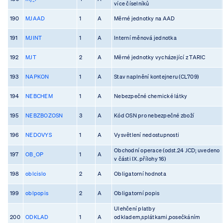
více číselníků
190
MJAAD
1
A
Měrné jednotky na AAD
191
MJINT
1
A
Interní měnová jednotka
192
MJT
2
A
Měrné jednotky vycházející z TARIC
193
NAPKON
1
A
Stav naplnění kontejneru (CL709)
194
NEBCHEM
1
A
Nebezpečné chemické látky
195
NEBZBOZOSN
3
A
Kód OSN pro nebezpečné zboží
196
NEDOVYS
1
A
Vysvětlení nedostupnosti
Obchodní operace (odst.24 JCD; uvedeno
197
OB_OP
1
A
v části IX. přílohy 16)
198
oblcislo
2
A
Obligatorní hodnota
199
oblpopis
2
A
Obligatorní popis
Ulehčení platby
200
ODKLAD
1
A
odkladem,splátkami,posečkáním