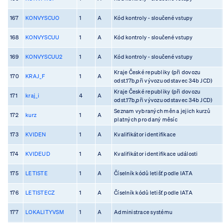
167
KONVYSCUO
1
A
Kód kontroly - sloučené vstupy
168
KONVYSCUU
1
A
Kód kontroly - sloučené vstupy
169
KONVYSCUU2
1
A
Kód kontroly - sloučené vstupy
Kraje České republiky (při dovozu
170
KRAJ_F
1
A
odst.17b,při vývozu odstavec 34b JCD)
Kraje České republiky (při dovozu
171
kraj_i
4
A
odst.17b,při vývozu odstavec 34b JCD)
Seznam vybraných měn a jejich kurzů
172
kurz
1
A
platných pro daný měsíc
173
KVIDEN
1
A
Kvalifikátor identifikace
174
KVIDEUD
1
A
Kvalifikátor identifikace události
175
LETISTE
1
A
Číselník kódů letišť podle IATA
176
LETISTECZ
1
A
Číselník kódů letišť podle IATA
177
LOKALITYVSM
1
A
Administrace systému