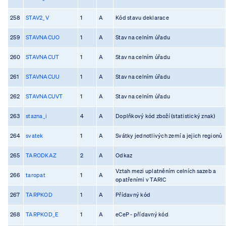
258
STAV2_V
1
A
Kód stavu deklarace
259
STAVNACUO
1
A
Stav na celním úřadu
260
STAVNACUT
1
A
Stav na celním úřadu
261
STAVNACUU
1
A
Stav na celním úřadu
262
STAVNACUVT
1
A
Stav na celním úřadu
263
stazna_i
4
A
Doplňkový kód zboží (statistický znak)
264
svatek
1
A
Svátky jednotlivých zemí a jejich regionů
265
TARODKAZ
2
A
Odkaz
Vztah mezi uplatněním celních sazeb a
266
taropat
1
A
opatřeními v TARIC
267
TARPKOD
1
A
Přídavný kód
268
TARPKOD_E
1
A
eCeP - přídavný kód