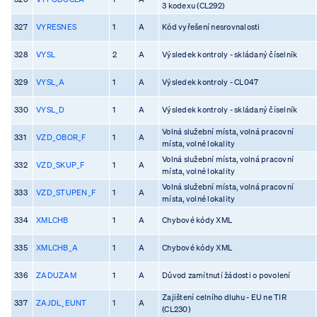
3 kodexu (CL292)
327
VYRESNES
1
A
Kód vyřešení nesrovnalosti
328
VYSL
2
A
Výsledek kontroly - skládaný číselník
329
VYSL_A
1
A
Výsledek kontroly - CL047
330
VYSL_D
1
A
Výsledek kontroly - skládaný číselník
Volná služební místa, volná pracovní
331
VZD_OBOR_F
1
A
místa, volné lokality
Volná služební místa, volná pracovní
332
VZD_SKUP_F
1
A
místa, volné lokality
Volná služební místa, volná pracovní
333
VZD_STUPEN_F
1
A
místa, volné lokality
334
XMLCHB
1
A
Chybové kódy XML
335
XMLCHB_A
1
A
Chybové kódy XML
336
ZADUZAM
1
A
Důvod zamítnutí žádosti o povolení
Zajištení celního dluhu - EU ne TIR
337
ZAJDL_EUNT
1
A
(CL230)