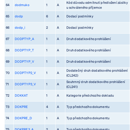
Kód důvodu odmítnutí předložení zásilky
64
dodmuko
1
A
u schváleného příjemce
65
dodp
6
A
Dodací podmínky
66
dodp_i
2
A
Dodací podmínky
67
DODPTYP_A
1
A
Druh dodatkového prohlášení
68
DODPTYP_T
1
A
Druh dodatkového prohlášení
69
DODPTYP_V
1
A
Druh dodatkového prohlášení
Dodatečný druh dodatkového prohlášení
70
DODPTYP2_V
1
A
(CL242)
Souhrnný druh dodatkového prohlášení
71
DODPTYP3_V
1
A
(CL241)
72
DOKKAT
1
A
Kategorie předchozího dokladu
73
DOKPRE
4
A
Typ předchozího dokumentu
74
DOKPRE_D
1
A
Typ předchozího dokumentu
75
DOKPRE3_A
2
A
Typ předchozího dokumentu