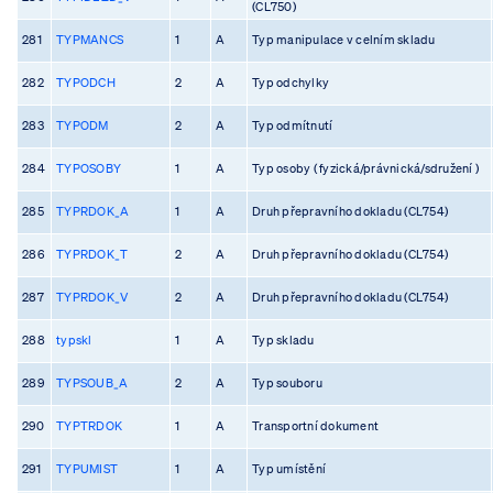
(CL750)
281
TYPMANCS
1
A
Typ manipulace v celním skladu
282
TYPODCH
2
A
Typ odchylky
283
TYPODM
2
A
Typ odmítnutí
284
TYPOSOBY
1
A
Typ osoby ( fyzická/právnická/sdružení )
285
TYPRDOK_A
1
A
Druh přepravního dokladu (CL754)
286
TYPRDOK_T
2
A
Druh přepravního dokladu (CL754)
287
TYPRDOK_V
2
A
Druh přepravního dokladu (CL754)
288
typskl
1
A
Typ skladu
289
TYPSOUB_A
2
A
Typ souboru
290
TYPTRDOK
1
A
Transportní dokument
291
TYPUMIST
1
A
Typ umístění