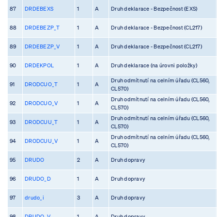
87
DRDEBEXS
1
A
Druh deklarace - Bezpečnost (EXS)
88
DRDEBEZP_T
1
A
Druh deklarace - Bezpečnost (CL217)
89
DRDEBEZP_V
1
A
Druh deklarace - Bezpečnost (CL217)
90
DRDEKPOL
1
A
Druh deklarace (na úrovni položky)
Druh odmítnutí na celním úřadu (CL560,
91
DRODCUO_T
1
A
CL570)
Druh odmítnutí na celním úřadu (CL560,
92
DRODCUO_V
1
A
CL570)
Druh odmítnutí na celním úřadu (CL560,
93
DRODCUU_T
1
A
CL570)
Druh odmítnutí na celním úřadu (CL560,
94
DRODCUU_V
1
A
CL570)
95
DRUDO
2
A
Druh dopravy
96
DRUDO_D
1
A
Druh dopravy
97
drudo_i
3
A
Druh dopravy
98
DRUDO_V
1
A
Druh dopravy