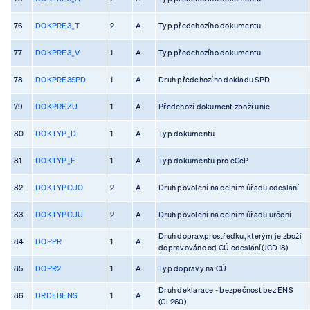
76
DOKPRE3_T
2
A
Typ předchozího dokumentu
77
DOKPRE3_V
1
A
Typ předchozího dokumentu
78
DOKPRE3SPD
1
A
Druh předchozího dokladu SPD
79
DOKPREZU
1
A
Předchozí dokument zboží unie
80
DOKTYP_D
1
A
Typ dokumentu
81
DOKTYP_E
1
A
Typ dokumentu pro eCeP
82
DOKTYPCUO
2
A
Druh povolení na celním úřadu odeslání
83
DOKTYPCUU
2
A
Druh povolení na celním úřadu určení
Druh doprav.prostředku, kterým je zboží
84
DOPPR
1
A
dopravováno od CÚ odeslání(JCD18)
85
DOPR2
1
A
Typ dopravy na CÚ
Druh deklarace - bezpečnost bez ENS
86
DRDEBENS
1
A
(CL260)