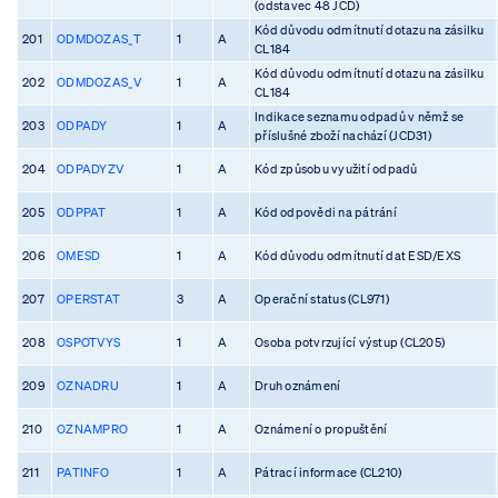
(odstavec 48 JCD)
Kód důvodu odmítnutí dotazu na zásilku
201
ODMDOZAS_T
1
A
CL184
Kód důvodu odmítnutí dotazu na zásilku
202
ODMDOZAS_V
1
A
CL184
Indikace seznamu odpadů v němž se
203
ODPADY
1
A
příslušné zboží nachází (JCD31)
204
ODPADYZV
1
A
Kód způsobu využití odpadů
205
ODPPAT
1
A
Kód odpovědi na pátrání
206
OMESD
1
A
Kód důvodu odmítnutí dat ESD/EXS
207
OPERSTAT
3
A
Operační status (CL971)
208
OSPOTVYS
1
A
Osoba potvrzující výstup (CL205)
209
OZNADRU
1
A
Druh oznámení
210
OZNAMPRO
1
A
Oznámení o propuštění
211
PATINFO
1
A
Pátrací informace (CL210)