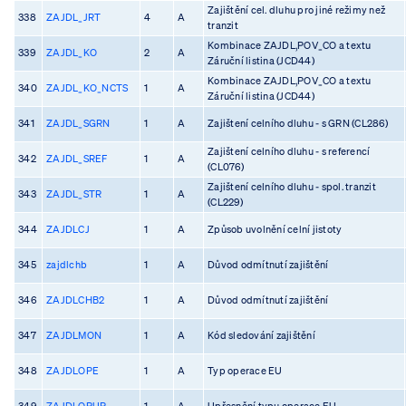
Zajištění cel. dluhu pro jiné režimy než
338
ZAJDL_JRT
4
A
tranzit
Kombinace ZAJDL,POV_CO a textu
339
ZAJDL_KO
2
A
Záruční listina (JCD44)
Kombinace ZAJDL,POV_CO a textu
340
ZAJDL_KO_NCTS
1
A
Záruční listina (JCD44)
341
ZAJDL_SGRN
1
A
Zajištení celního dluhu - s GRN (CL286)
Zajištení celního dluhu - s referencí
342
ZAJDL_SREF
1
A
(CL076)
Zajištení celního dluhu - spol. tranzit
343
ZAJDL_STR
1
A
(CL229)
344
ZAJDLCJ
1
A
Způsob uvolnění celní jistoty
345
zajdlchb
1
A
Důvod odmítnutí zajištění
346
ZAJDLCHB2
1
A
Důvod odmítnutí zajištění
347
ZAJDLMON
1
A
Kód sledování zajištění
348
ZAJDLOPE
1
A
Typ operace EU
349
ZAJDLOPUP
1
A
Upřesnění typu operace EU