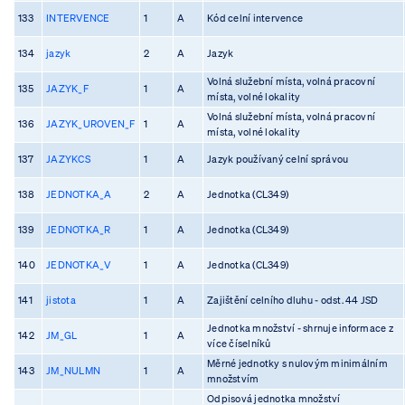
133
INTERVENCE
1
A
Kód celní intervence
134
jazyk
2
A
Jazyk
Volná služební místa, volná pracovní
135
JAZYK_F
1
A
místa, volné lokality
Volná služební místa, volná pracovní
136
JAZYK_UROVEN_F
1
A
místa, volné lokality
137
JAZYKCS
1
A
Jazyk používaný celní správou
138
JEDNOTKA_A
2
A
Jednotka (CL349)
139
JEDNOTKA_R
1
A
Jednotka (CL349)
140
JEDNOTKA_V
1
A
Jednotka (CL349)
141
jistota
1
A
Zajištění celního dluhu - odst. 44 JSD
Jednotka množství - shrnuje informace z
142
JM_GL
1
A
více číselníků
Měrné jednotky s nulovým minimálním
143
JM_NULMN
1
A
množstvím
Odpisová jednotka množství