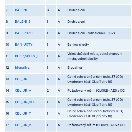
7
BALENI
3
A
Druh balení
8
BALENI_S
1
A
Druh balení
9
BALEROZB
1
A
Druh balení - rozbalená (CL182)
10
BAN_UCTY
1
A
Bankovní účty
Volná služební místa, volná pracovní
11
BEZP_SBORY_F
1
A
místa, volné lokality
12
biopaliva
1
A
Biopaliva
Celně schválené určení (odst.37 JCD;
13
CEL_UR
4
A
uvedeno v části XI. přílohy 16)
14
CEL_UR_A
2
A
Požadovaný režim (CL092) - AES a CCI
Celně schválené určení (odst.37 JCD;
15
CEL_UR_RHU
1
A
uvedeno v části XI. přílohy 16)
Celně schválené určení (odst.37 JCD;
16
CEL_UR_T
1
A
uvedeno v části XI. přílohy 16)
17
CEL_UR_V
1
A
Požadovaný režim (CL092) - AES a CCI