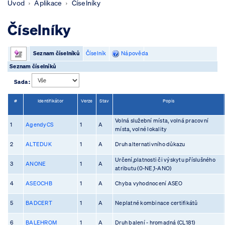
Úvod
Aplikace
Číselníky
Číselníky
Seznam číselníků
Číselník
Nápověda
Seznam číselníků
Sada :
#
Identifikátor
Verze
Stav
Popis
Volná služební místa, volná pracovní
1
AgendyCS
1
A
místa, volné lokality
2
ALTEDUK
1
A
Druh alternativního důkazu
Určení,platnosti či výskytu příslušného
3
ANONE
1
A
atributu (0-NE,1-ANO)
4
ASEOCHB
1
A
Chyba vyhodnocení ASEO
5
BADCERT
1
A
Neplatné kombinace certifikátů
6
BALEHROM
1
A
Druh balení - hromadná (CL181)