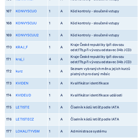
167
KONVYSCUO
1
A
Kód kontroly - sloučené vstupy
168
KONVYSCUU
1
A
Kód kontroly - sloučené vstupy
169
KONVYSCUU2
1
A
Kód kontroly - sloučené vstupy
Kraje České republiky (při dovozu
170
KRAJ_F
1
A
odst.17b,při vývozu odstavec 34b JCD)
Kraje České republiky (při dovozu
171
kraj_i
4
A
odst.17b,při vývozu odstavec 34b JCD)
Seznam vybraných měn a jejich kurzů
172
kurz
1
A
platných pro daný měsíc
173
KVIDEN
1
A
Kvalifikátor identifikace
174
KVIDEUD
1
A
Kvalifikátor identifikace události
175
LETISTE
1
A
Číselník kódů letišť podle IATA
176
LETISTECZ
1
A
Číselník kódů letišť podle IATA
177
LOKALITYVSM
1
A
Administrace systému