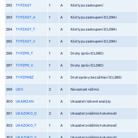
292
TYPZAST
1
A
Kód typu zastoupení
293
TYPZAST_A
1
A
Kód typu zastoupení (CL094)
294
TYPZAST_T
1
A
Kód typu zastoupení (CL094)
295
TYPZAST_V
1
A
Kód typu zastoupení (CL094)
296
TYPZPR_T
1
A
Druhy zpráv (CL060)
297
TYPZPR_V
1
A
Druhy zpráv (CL060)
298
TYPZPRBZ
1
A
Druh zprávy bez záhlaví (CL385)
299
UDV
2
A
Návaznost režimů
300
UKARIZAN
1
A
Ukazatel rizikové analýzy
301
UKAZOKO_D
2
A
Ukazatel zvláštních okolností
302
UKAZOKO_T
1
A
Ukazatel zvláštních okolností
303
UKAZOKO_V
1
A
Ukazatel zvláštních okolností