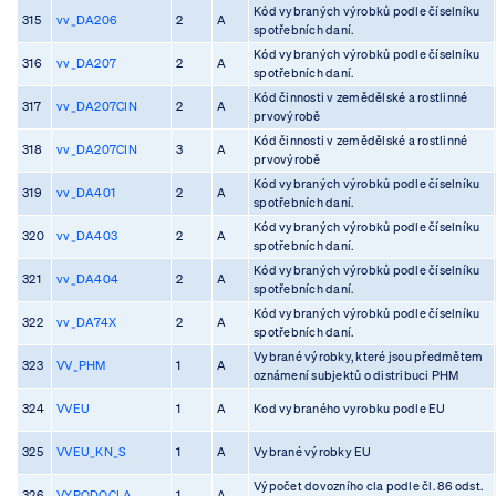
Kód vybraných výrobků podle číselníku
315
vv_DA206
2
A
spotřebních daní.
Kód vybraných výrobků podle číselníku
316
vv_DA207
2
A
spotřebních daní.
Kód činnosti v zemědělské a rostlinné
317
vv_DA207CIN
2
A
prvovýrobě
Kód činnosti v zemědělské a rostlinné
318
vv_DA207CIN
3
A
prvovýrobě
Kód vybraných výrobků podle číselníku
319
vv_DA401
2
A
spotřebních daní.
Kód vybraných výrobků podle číselníku
320
vv_DA403
2
A
spotřebních daní.
Kód vybraných výrobků podle číselníku
321
vv_DA404
2
A
spotřebních daní.
Kód vybraných výrobků podle číselníku
322
vv_DA74X
2
A
spotřebních daní.
Vybrané výrobky, které jsou předmětem
323
VV_PHM
1
A
oznámení subjektů o distribuci PHM
324
VVEU
1
A
Kod vybraného vyrobku podle EU
325
VVEU_KN_S
1
A
Vybrané výrobky EU
Výpočet dovozního cla podle čl. 86 odst.
326
VYPODOCLA
1
A