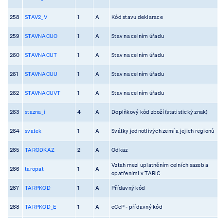
258
STAV2_V
1
A
Kód stavu deklarace
259
STAVNACUO
1
A
Stav na celním úřadu
260
STAVNACUT
1
A
Stav na celním úřadu
261
STAVNACUU
1
A
Stav na celním úřadu
262
STAVNACUVT
1
A
Stav na celním úřadu
263
stazna_i
4
A
Doplňkový kód zboží (statistický znak)
264
svatek
1
A
Svátky jednotlivých zemí a jejich regionů
265
TARODKAZ
2
A
Odkaz
Vztah mezi uplatněním celních sazeb a
266
taropat
1
A
opatřeními v TARIC
267
TARPKOD
1
A
Přídavný kód
268
TARPKOD_E
1
A
eCeP - přídavný kód