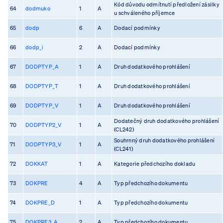
Kód důvodu odmítnutí předložení zásilky
64
dodmuko
1
A
u schváleného příjemce
65
dodp
6
A
Dodací podmínky
66
dodp_i
2
A
Dodací podmínky
67
DODPTYP_A
1
A
Druh dodatkového prohlášení
68
DODPTYP_T
1
A
Druh dodatkového prohlášení
69
DODPTYP_V
1
A
Druh dodatkového prohlášení
Dodatečný druh dodatkového prohlášení
70
DODPTYP2_V
1
A
(CL242)
Souhrnný druh dodatkového prohlášení
71
DODPTYP3_V
1
A
(CL241)
72
DOKKAT
1
A
Kategorie předchozího dokladu
73
DOKPRE
4
A
Typ předchozího dokumentu
74
DOKPRE_D
1
A
Typ předchozího dokumentu
75
DOKPRE3_A
2
A
Typ předchozího dokumentu