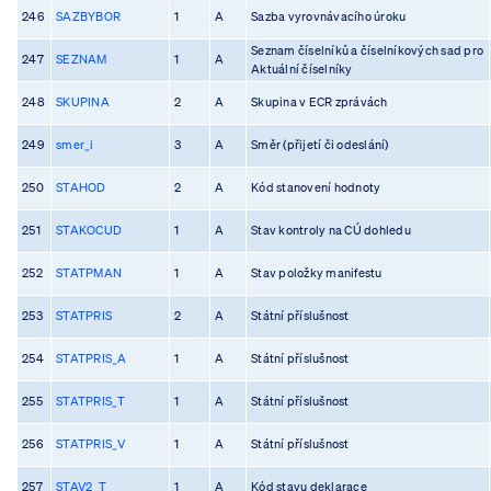
246
SAZBYBOR
1
A
Sazba vyrovnávacího úroku
Seznam číselníků a číselníkových sad pro
247
SEZNAM
1
A
Aktuální číselníky
248
SKUPINA
2
A
Skupina v ECR zprávách
249
smer_i
3
A
Směr (přijetí či odeslání)
250
STAHOD
2
A
Kód stanovení hodnoty
251
STAKOCUD
1
A
Stav kontroly na CÚ dohledu
252
STATPMAN
1
A
Stav položky manifestu
253
STATPRIS
2
A
Státní příslušnost
254
STATPRIS_A
1
A
Státní příslušnost
255
STATPRIS_T
1
A
Státní příslušnost
256
STATPRIS_V
1
A
Státní příslušnost
257
STAV2_T
1
A
Kód stavu deklarace