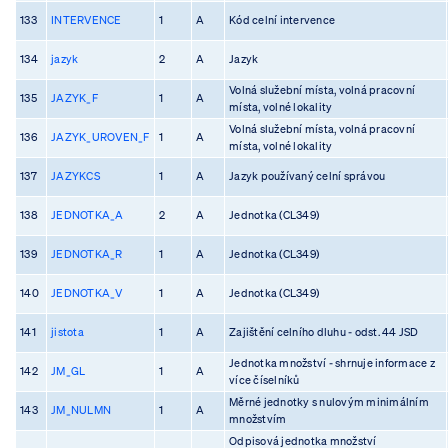
133
INTERVENCE
1
A
Kód celní intervence
134
jazyk
2
A
Jazyk
Volná služební místa, volná pracovní
135
JAZYK_F
1
A
místa, volné lokality
Volná služební místa, volná pracovní
136
JAZYK_UROVEN_F
1
A
místa, volné lokality
137
JAZYKCS
1
A
Jazyk používaný celní správou
138
JEDNOTKA_A
2
A
Jednotka (CL349)
139
JEDNOTKA_R
1
A
Jednotka (CL349)
140
JEDNOTKA_V
1
A
Jednotka (CL349)
141
jistota
1
A
Zajištění celního dluhu - odst. 44 JSD
Jednotka množství - shrnuje informace z
142
JM_GL
1
A
více číselníků
Měrné jednotky s nulovým minimálním
143
JM_NULMN
1
A
množstvím
Odpisová jednotka množství