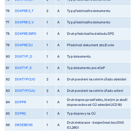
76
DOKPRE3_T
2
A
Typ předchozího dokumentu
77
DOKPRE3_V
1
A
Typ předchozího dokumentu
78
DOKPRE3SPD
1
A
Druh předchozího dokladu SPD
79
DOKPREZU
1
A
Předchozí dokument zboží unie
80
DOKTYP_D
1
A
Typ dokumentu
81
DOKTYP_E
1
A
Typ dokumentu pro eCeP
82
DOKTYPCUO
2
A
Druh povolení na celním úřadu odeslání
83
DOKTYPCUU
2
A
Druh povolení na celním úřadu určení
Druh doprav.prostředku, kterým je zboží
84
DOPPR
1
A
dopravováno od CÚ odeslání(JCD18)
85
DOPR2
1
A
Typ dopravy na CÚ
Druh deklarace - bezpečnost bez ENS
86
DRDEBENS
1
A
(CL260)