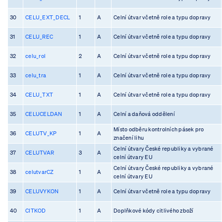
30
CELU_EXT_DECL
1
A
Celní útvar včetně role a typu dopravy
31
CELU_REC
1
A
Celní útvar včetně role a typu dopravy
32
celu_rol
2
A
Celní útvar včetně role a typu dopravy
33
celu_tra
1
A
Celní útvar včetně role a typu dopravy
34
CELU_TXT
1
A
Celní útvar včetně role a typu dopravy
35
CELUCELDAN
1
A
Celní a daňová oddělení
Místo odběru kontrolních pásek pro
36
CELUTV_KP
1
A
značení lihu
Celní útvary České republiky a vybrané
37
CELUTVAR
3
A
celní útvary EU
Celní útvary České republiky a vybrané
38
celutvarCZ
1
A
celní útvary EU
39
CELUVYKON
1
A
Celní útvar včetně role a typu dopravy
40
CITKOD
1
A
Doplňkové kódy citlivého zboží