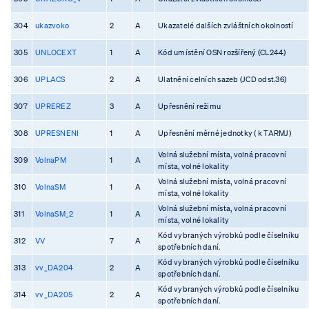
304
ukazvoko
2
A
Ukazatelé dalších zvláštních okolností
305
UNLOCEXT
1
A
Kód umístění OSN rozšířený (CL244)
306
UPLACS
2
A
Ulatnění celních sazeb (JCD odst.36)
307
UPREREZ
3
A
Upřesnění režimu
308
UPRESNENI
1
A
Upřesnění měrné jednotky ( k TARMJ)
Volná služební místa, volná pracovní
309
VolnaPM
1
A
místa, volné lokality
Volná služební místa, volná pracovní
310
VolnaSM
1
A
místa, volné lokality
Volná služební místa, volná pracovní
311
VolnaSM_2
1
A
místa, volné lokality
Kód vybraných výrobků podle číselníku
312
VV
7
A
spotřebních daní.
Kód vybraných výrobků podle číselníku
313
vv_DA204
2
A
spotřebních daní.
Kód vybraných výrobků podle číselníku
314
vv_DA205
2
A
spotřebních daní.