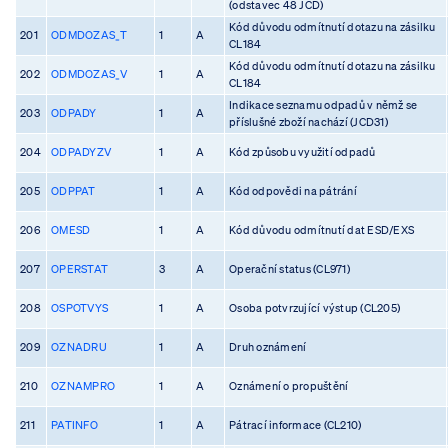
(odstavec 48 JCD)
Kód důvodu odmítnutí dotazu na zásilku
201
ODMDOZAS_T
1
A
CL184
Kód důvodu odmítnutí dotazu na zásilku
202
ODMDOZAS_V
1
A
CL184
Indikace seznamu odpadů v němž se
203
ODPADY
1
A
příslušné zboží nachází (JCD31)
204
ODPADYZV
1
A
Kód způsobu využití odpadů
205
ODPPAT
1
A
Kód odpovědi na pátrání
206
OMESD
1
A
Kód důvodu odmítnutí dat ESD/EXS
207
OPERSTAT
3
A
Operační status (CL971)
208
OSPOTVYS
1
A
Osoba potvrzující výstup (CL205)
209
OZNADRU
1
A
Druh oznámení
210
OZNAMPRO
1
A
Oznámení o propuštění
211
PATINFO
1
A
Pátrací informace (CL210)