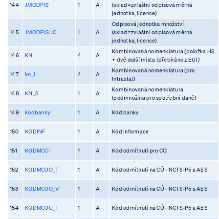
144
JMODPIS
1
A
(sklad=zvláštní odpisová měrná
jednotka, licence)
Odpisová jednotka množství
145
JMODPISLIC
1
A
(sklad=zvláštní odpisová měrná
jednotka, licence)
Kombinovaná nomenklatura (položka HS
146
KN
4
A
+ dvě další místa {přebíráno z EU})
Kombinovaná nomenklatura (pro
147
kn_i
4
A
Intrastat)
Kombinovaná nomenklatura
148
KN_S
1
A
(podmnožina pro spotřební daně)
149
kodbanky
1
A
Kód banky
150
KODINF
1
A
Kód informace
151
KODMCCI
1
A
Kód odmítnutí pro CCI
152
KODMCUO_T
1
A
Kód odmítnutí na CÚ - NCTS-P5 a AES
153
KODMCUO_V
1
A
Kód odmítnutí na CÚ - NCTS-P5 a AES
154
KODMCUU_T
1
A
Kód odmítnutí na CÚ - NCTS-P5 a AES