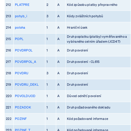
212
PLATPRE
2
A
Kód způsobu platby přepravného
213
pohyb_i
3
A
Kódy zvláštních pohybů
214
poloha
1
A
Hraniční úsek
Druh poplatku (platby) vyměřovaného a
215
POPL
1
A
vybíraného celním úřadem (JCD47)
216
POVDRPOL
1
A
Druh povolení
217
POVDRPOL_A
1
A
Druh povolení - CL615
218
POVDRU
3
A
Druh povolení
219
POVDRU_DEKL
1
A
Druh povolení
220
POVOLDUOD
1
A
Důvod odnětí povolení
221
POZADOK
1
A
Druh požadovaného dokladu
222
POZINF
1
A
Kód požadované informace
223
POZINF_T
1
A
Kód požadované informace