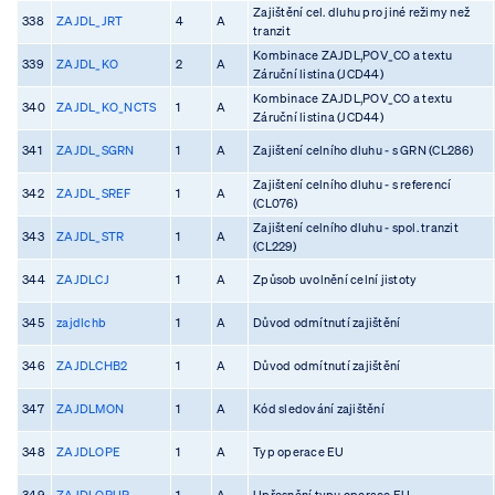
Zajištění cel. dluhu pro jiné režimy než
338
ZAJDL_JRT
4
A
tranzit
Kombinace ZAJDL,POV_CO a textu
339
ZAJDL_KO
2
A
Záruční listina (JCD44)
Kombinace ZAJDL,POV_CO a textu
340
ZAJDL_KO_NCTS
1
A
Záruční listina (JCD44)
341
ZAJDL_SGRN
1
A
Zajištení celního dluhu - s GRN (CL286)
Zajištení celního dluhu - s referencí
342
ZAJDL_SREF
1
A
(CL076)
Zajištení celního dluhu - spol. tranzit
343
ZAJDL_STR
1
A
(CL229)
344
ZAJDLCJ
1
A
Způsob uvolnění celní jistoty
345
zajdlchb
1
A
Důvod odmítnutí zajištění
346
ZAJDLCHB2
1
A
Důvod odmítnutí zajištění
347
ZAJDLMON
1
A
Kód sledování zajištění
348
ZAJDLOPE
1
A
Typ operace EU
349
ZAJDLOPUP
1
A
Upřesnění typu operace EU