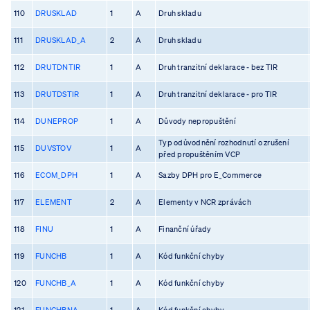
110
DRUSKLAD
1
A
Druh skladu
111
DRUSKLAD_A
2
A
Druh skladu
112
DRUTDNTIR
1
A
Druh tranzitní deklarace - bez TIR
113
DRUTDSTIR
1
A
Druh tranzitní deklarace - pro TIR
114
DUNEPROP
1
A
Důvody nepropuštění
Typ odůvodnění rozhodnutí o zrušení
115
DUVSTOV
1
A
před propuštěním VCP
116
ECOM_DPH
1
A
Sazby DPH pro E_Commerce
117
ELEMENT
2
A
Elementy v NCR zprávách
118
FINU
1
A
Finanční úřady
119
FUNCHB
1
A
Kód funkční chyby
120
FUNCHB_A
1
A
Kód funkční chyby
121
FUNCHBNA
1
A
Kód funkční chyby