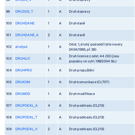
99
DRUDO2_T
1
A
Druh dopravy
100
DRUHDANE
1
A
Druh daně
101
DRUHDANE_A
2
A
Druh daně
Odst. 1, druhý pododdíl (dle novely
102
druhjsd
1
A
2454/1993, př. 38)
Druh licence z odst. 44 JSD (jsou
103
DRUHLIC
6
A
popsány ve vyhl. 199/2004 Sb.)
104
DRUHPRO
1
A
Druh propuštění
105
DRUKOM
1
A
Druh komunikace (CL707)
106
DRUMOD
1
A
Druh modifikace
107
DRUPODKL_A
4
A
Druh podkladu (CL213)
108
DRUPODKL_T
2
A
Druh podkladu (CL213)
109
DRUPODKL_V
2
A
Druh podkladu (CL213)