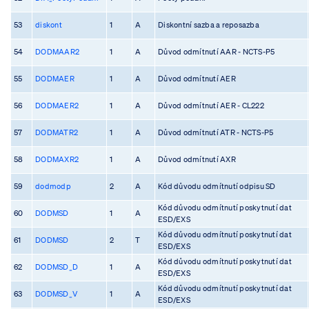
53
diskont
1
A
Diskontní sazba a reposazba
54
DODMAAR2
1
A
Důvod odmítnutí AAR - NCTS-P5
55
DODMAER
1
A
Důvod odmítnutí AER
56
DODMAER2
1
A
Důvod odmítnutí AER - CL222
57
DODMATR2
1
A
Důvod odmítnutí ATR - NCTS-P5
58
DODMAXR2
1
A
Důvod odmítnutí AXR
59
dodmodp
2
A
Kód důvodu odmítnutí odpisu SD
Kód důvodu odmítnutí poskytnutí dat
60
DODMSD
1
A
ESD/EXS
Kód důvodu odmítnutí poskytnutí dat
61
DODMSD
2
T
ESD/EXS
Kód důvodu odmítnutí poskytnutí dat
62
DODMSD_D
1
A
ESD/EXS
Kód důvodu odmítnutí poskytnutí dat
63
DODMSD_V
1
A
ESD/EXS