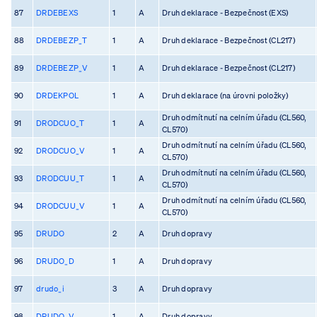
87
DRDEBEXS
1
A
Druh deklarace - Bezpečnost (EXS)
88
DRDEBEZP_T
1
A
Druh deklarace - Bezpečnost (CL217)
89
DRDEBEZP_V
1
A
Druh deklarace - Bezpečnost (CL217)
90
DRDEKPOL
1
A
Druh deklarace (na úrovni položky)
Druh odmítnutí na celním úřadu (CL560,
91
DRODCUO_T
1
A
CL570)
Druh odmítnutí na celním úřadu (CL560,
92
DRODCUO_V
1
A
CL570)
Druh odmítnutí na celním úřadu (CL560,
93
DRODCUU_T
1
A
CL570)
Druh odmítnutí na celním úřadu (CL560,
94
DRODCUU_V
1
A
CL570)
95
DRUDO
2
A
Druh dopravy
96
DRUDO_D
1
A
Druh dopravy
97
drudo_i
3
A
Druh dopravy
98
DRUDO_V
1
A
Druh dopravy