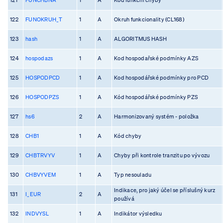
122
FUNOKRUH_T
1
A
Okruh funkcionality (CL168)
123
hash
1
A
ALGORITMUS HASH
124
hospodazs
1
A
Kod hospodařské podmínky AZS
125
HOSPODPCD
1
A
Kod hospodářské podmínky pro PCD
126
HOSPODPZS
1
A
Kód hospodářské podmínky PZS
127
hs6
2
A
Harmonizovaný systém - položka
128
CHB1
1
A
Kód chyby
129
CHBTRVYV
1
A
Chyby při kontrole tranzitu po vývozu
130
CHBVYVEM
1
A
Typ nesouladu
Indikace, pro jaký účel se příslušný kurz
131
I_EUR
2
A
používá
132
INDVYSL
1
A
Indikátor výsledku