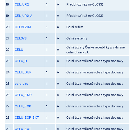
18
CEL_UR2
1
A
Předchozí režim (CL093)
19
CEL_UR2_A
1
A
Předchozí režim (CL093)
20
CELREZIM
1
A
Celní režim
21
CELSYS
1
A
Celní systémy
Celní útvary České republiky a vybrané
22
CELU
1
A
celní útvary EU
23
CELU_D
1
A
Celní útvar včetně role a typu dopravy
24
CELU_DEP
1
A
Celní útvar včetně role a typu dopravy
25
celu_des
1
A
Celní útvar včetně role a typu dopravy
26
CELU_ENQ
1
A
Celní útvar včetně role a typu dopravy
27
CELU_EXP
1
A
Celní útvar včetně role a typu dopravy
28
CELU_EXP_EXT
1
A
Celní útvar včetně role a typu dopravy
29
CELU_EXT
1
A
Celní útvar včetně role a typu dopravy