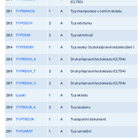
(CL750)
281
TYPMANCS
1
A
Typ manipulace v celním skladu
282
TYPODCH
2
A
Typ odchylky
283
TYPODM
2
A
Typ odmítnutí
284
TYPOSOBY
1
A
Typ osoby ( fyzická/právnická/sdružení )
285
TYPRDOK_A
1
A
Druh přepravního dokladu (CL754)
286
TYPRDOK_T
2
A
Druh přepravního dokladu (CL754)
287
TYPRDOK_V
2
A
Druh přepravního dokladu (CL754)
288
typskl
1
A
Typ skladu
289
TYPSOUB_A
2
A
Typ souboru
290
TYPTRDOK
1
A
Transportní dokument
291
TYPUMIST
1
A
Typ umístění