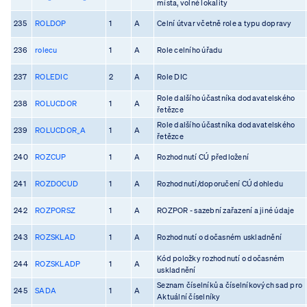
místa, volné lokality
235
ROLDOP
1
A
Celní útvar včetně role a typu dopravy
236
rolecu
1
A
Role celního úřadu
237
ROLEDIC
2
A
Role DIC
Role dalšího účastníka dodavatelského
238
ROLUCDOR
1
A
řetězce
Role dalšího účastníka dodavatelského
239
ROLUCDOR_A
1
A
řetězce
240
ROZCUP
1
A
Rozhodnutí CÚ předložení
241
ROZDOCUD
1
A
Rozhodnutí/doporučení CÚ dohledu
242
ROZPORSZ
1
A
ROZPOR - sazební zařazení a jiné údaje
243
ROZSKLAD
1
A
Rozhodnutí o dočasném uskladnění
Kód položky rozhodnutí o dočasném
244
ROZSKLADP
1
A
uskladnění
Seznam číselníků a číselníkových sad pro
245
SADA
1
A
Aktuální číselníky