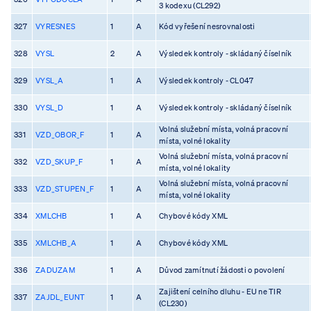
3 kodexu (CL292)
327
VYRESNES
1
A
Kód vyřešení nesrovnalosti
328
VYSL
2
A
Výsledek kontroly - skládaný číselník
329
VYSL_A
1
A
Výsledek kontroly - CL047
330
VYSL_D
1
A
Výsledek kontroly - skládaný číselník
Volná služební místa, volná pracovní
331
VZD_OBOR_F
1
A
místa, volné lokality
Volná služební místa, volná pracovní
332
VZD_SKUP_F
1
A
místa, volné lokality
Volná služební místa, volná pracovní
333
VZD_STUPEN_F
1
A
místa, volné lokality
334
XMLCHB
1
A
Chybové kódy XML
335
XMLCHB_A
1
A
Chybové kódy XML
336
ZADUZAM
1
A
Důvod zamítnutí žádosti o povolení
Zajištení celního dluhu - EU ne TIR
337
ZAJDL_EUNT
1
A
(CL230)