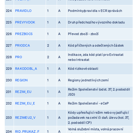
224
PRAVIDLO
1
A
Podmínky/pravidla v ECR zprávách
225
PREVYVDOK
1
A
Druh předchozího vývozního dokladu
226
PREZBOCS
1
A
Převod zboží - zboží
227
PRIODCA
2
A
Kód přičtených a odečtených částek
Indikace, zda kód platí pro Extrastat
228
PRO
2
A
nebo Intrastat
229
RAKODOBL_A
1
A
Kód rizikové oblasti
230
REGION
1
A
Regiony jednotlivých zemí
Režim Společenství (odst. 37, 2. pododdil
231
REZIM_EU
1
A
JSD)
232
REZIM_EU_E
1
A
Režim Společenství - eCeP
Kódy upřesňující režim nebo vyjadřující
233
REZIMEU2_V
1
A
požadavek na celní či daň. úlevu (kol. 37,
2. pododdíl CP)
Volná služební místa, volná pracovní
234
RID_PRUKAZ_F
1
A