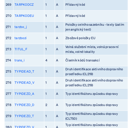
269
TARPKODCZ
1
A
Přídavný kód
270
TARPKODEU
1
A
Přídavný kód
Položky celního sazebníku - texty (zatím
271
tarzbo_j
1
A
jen anglický text)
272
tarzbozi
1
A
Zbožové položky EU
Volná služební místa, volná pracovní
273
TITUL_F
1
A
místa, volné lokality
274
trans_i
4
A
Číselník kódů transakcí
Druh identifikace aktivního dopravního
275
TYPIDEAD_T
1
A
prostředku (CL219)
Druh identifikace aktivního dopravního
276
TYPIDEAD_V
1
A
prostředku (CL219)
277
TYPIDEZD_A
1
A
Typ identifikátoru způsobu dopravy
278
TYPIDEZD_D
2
A
Typ identifikátoru způsobu dopravy
Typ identifikátoru způsobu dopravy
279
TYPIDEZD_T
1
A
(CL750)
Typ identifikátoru způsobu dopravy
280
TYPIDEZD_V
1
A