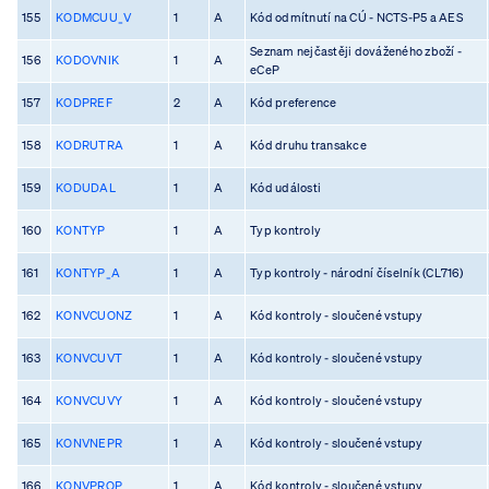
155
KODMCUU_V
1
A
Kód odmítnutí na CÚ - NCTS-P5 a AES
Seznam nejčastěji dováženého zboží -
156
KODOVNIK
1
A
eCeP
157
KODPREF
2
A
Kód preference
158
KODRUTRA
1
A
Kód druhu transakce
159
KODUDAL
1
A
Kód události
160
KONTYP
1
A
Typ kontroly
161
KONTYP_A
1
A
Typ kontroly - národní číselník (CL716)
162
KONVCUONZ
1
A
Kód kontroly - sloučené vstupy
163
KONVCUVT
1
A
Kód kontroly - sloučené vstupy
164
KONVCUVY
1
A
Kód kontroly - sloučené vstupy
165
KONVNEPR
1
A
Kód kontroly - sloučené vstupy
166
KONVPROP
1
A
Kód kontroly - sloučené vstupy