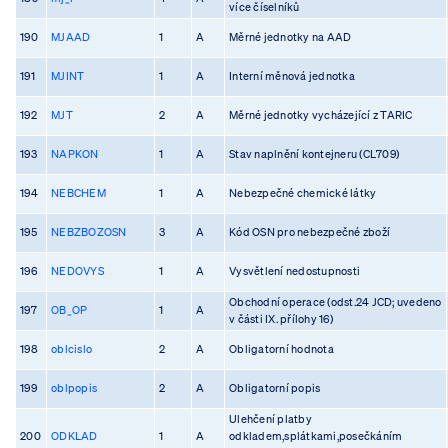
více číselníků
190
MJAAD
1
A
Měrné jednotky na AAD
191
MJINT
1
A
Interní měnová jednotka
192
MJT
2
A
Měrné jednotky vycházející z TARIC
193
NAPKON
1
A
Stav naplnění kontejneru (CL709)
194
NEBCHEM
1
A
Nebezpečné chemické látky
195
NEBZBOZOSN
3
A
Kód OSN pro nebezpečné zboží
196
NEDOVYS
1
A
Vysvětlení nedostupnosti
Obchodní operace (odst.24 JCD; uvedeno
197
OB_OP
1
A
v části IX. přílohy 16)
198
oblcislo
2
A
Obligatorní hodnota
199
oblpopis
2
A
Obligatorní popis
Ulehčení platby
200
ODKLAD
1
A
odkladem,splátkami,posečkáním