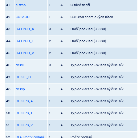
41
citzbo
1
A
Citlivé zboží
42
CUSKOD
1
A
CUS kód chemických látek
43
DALPOD_A
3
A
Další podklad (CL380)
44
DALPOD_T
2
A
Další podklad (CL380)
45
DALPOD_V
2
A
Další podklad (CL380)
46
dekll
3
A
Typ deklarace - skládaný číselník
47
DEKLL_D
1
A
Typ deklarace - skládaný číselník
48
deklp
1
A
Typ deklarace - skládaný číselník
49
DEKLP3_A
1
A
Typ deklarace - skládaný číselník
50
DEKLP3_T
1
A
Typ deklarace - skládaný číselník
51
DEKLP3_V
1
A
Typ deklarace - skládaný číselník
52
DIA_PoctyPodani
1
A
Počty podání