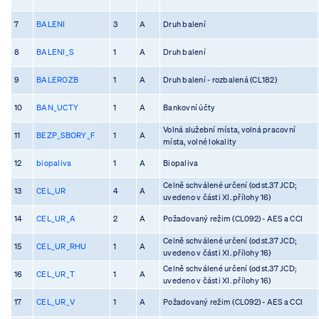
7
BALENI
3
A
Druh balení
8
BALENI_S
1
A
Druh balení
9
BALEROZB
1
A
Druh balení - rozbalená (CL182)
10
BAN_UCTY
1
A
Bankovní účty
Volná služební místa, volná pracovní
11
BEZP_SBORY_F
1
A
místa, volné lokality
12
biopaliva
1
A
Biopaliva
Celně schválené určení (odst.37 JCD;
13
CEL_UR
4
A
uvedeno v části XI. přílohy 16)
14
CEL_UR_A
2
A
Požadovaný režim (CL092) - AES a CCI
Celně schválené určení (odst.37 JCD;
15
CEL_UR_RHU
1
A
uvedeno v části XI. přílohy 16)
Celně schválené určení (odst.37 JCD;
16
CEL_UR_T
1
A
uvedeno v části XI. přílohy 16)
17
CEL_UR_V
1
A
Požadovaný režim (CL092) - AES a CCI