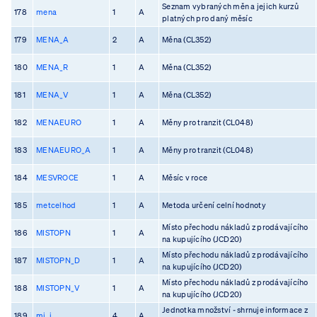
Seznam vybraných měn a jejich kurzů
178
mena
1
A
platných pro daný měsíc
179
MENA_A
2
A
Měna (CL352)
180
MENA_R
1
A
Měna (CL352)
181
MENA_V
1
A
Měna (CL352)
182
MENAEURO
1
A
Měny pro tranzit (CL048)
183
MENAEURO_A
1
A
Měny pro tranzit (CL048)
184
MESVROCE
1
A
Měsíc v roce
185
metcelhod
1
A
Metoda určení celní hodnoty
Místo přechodu nákladů z prodávajícího
186
MISTOPN
1
A
na kupujícího (JCD20)
Místo přechodu nákladů z prodávajícího
187
MISTOPN_D
1
A
na kupujícího (JCD20)
Místo přechodu nákladů z prodávajícího
188
MISTOPN_V
1
A
na kupujícího (JCD20)
Jednotka množství - shrnuje informace z
189
mj_i
4
A