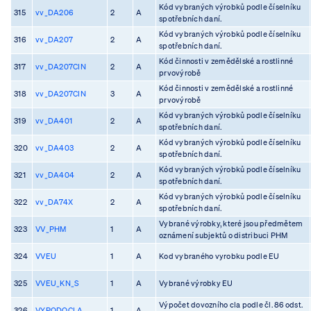
Kód vybraných výrobků podle číselníku
315
vv_DA206
2
A
spotřebních daní.
Kód vybraných výrobků podle číselníku
316
vv_DA207
2
A
spotřebních daní.
Kód činnosti v zemědělské a rostlinné
317
vv_DA207CIN
2
A
prvovýrobě
Kód činnosti v zemědělské a rostlinné
318
vv_DA207CIN
3
A
prvovýrobě
Kód vybraných výrobků podle číselníku
319
vv_DA401
2
A
spotřebních daní.
Kód vybraných výrobků podle číselníku
320
vv_DA403
2
A
spotřebních daní.
Kód vybraných výrobků podle číselníku
321
vv_DA404
2
A
spotřebních daní.
Kód vybraných výrobků podle číselníku
322
vv_DA74X
2
A
spotřebních daní.
Vybrané výrobky, které jsou předmětem
323
VV_PHM
1
A
oznámení subjektů o distribuci PHM
324
VVEU
1
A
Kod vybraného vyrobku podle EU
325
VVEU_KN_S
1
A
Vybrané výrobky EU
Výpočet dovozního cla podle čl. 86 odst.
326
VYPODOCLA
1
A