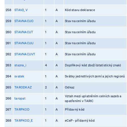
258
STAV2_V
1
A
Kód stavu deklarace
259
STAVNACUO
1
A
Stav na celním úřadu
260
STAVNACUT
1
A
Stav na celním úřadu
261
STAVNACUU
1
A
Stav na celním úřadu
262
STAVNACUVT
1
A
Stav na celním úřadu
263
stazna_i
4
A
Doplňkový kód zboží (statistický znak)
264
svatek
1
A
Svátky jednotlivých zemí a jejich regionů
265
TARODKAZ
2
A
Odkaz
Vztah mezi uplatněním celních sazeb a
266
taropat
1
A
opatřeními v TARIC
267
TARPKOD
1
A
Přídavný kód
268
TARPKOD_E
1
A
eCeP - přídavný kód