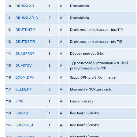
110
DRUSKLAD
1
A
Druh skladu
111
DRUSKLAD_A
2
A
Druh skladu
112
DRUTDNTIR
1
A
Druh tranzitní deklarace - bez TIR
113
DRUTDSTIR
1
A
Druh tranzitní deklarace - pro TIR
114
DUNEPROP
1
A
Důvody nepropuštění
Typ odůvodnění rozhodnutí o zrušení
115
DUVSTOV
1
A
před propuštěním VCP
116
ECOM_DPH
1
A
Sazby DPH pro E_Commerce
117
ELEMENT
2
A
Elementy v NCR zprávách
118
FINU
1
A
Finanční úřady
119
FUNCHB
1
A
Kód funkční chyby
120
FUNCHB_A
1
A
Kód funkční chyby
121
FUNCHBNA
1
A
Kód funkční chyby