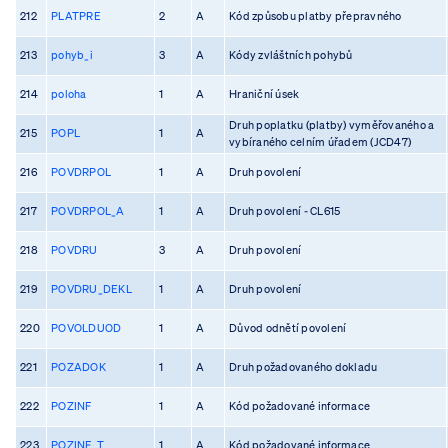
212
PLATPRE
2
A
Kód způsobu platby přepravného
213
pohyb_i
3
A
Kódy zvláštních pohybů
214
poloha
1
A
Hraniční úsek
Druh poplatku (platby) vyměřovaného a
215
POPL
1
A
vybíraného celním úřadem (JCD47)
216
POVDRPOL
1
A
Druh povolení
217
POVDRPOL_A
1
A
Druh povolení - CL615
218
POVDRU
3
A
Druh povolení
219
POVDRU_DEKL
1
A
Druh povolení
220
POVOLDUOD
1
A
Důvod odnětí povolení
221
POZADOK
1
A
Druh požadovaného dokladu
222
POZINF
1
A
Kód požadované informace
223
POZINF_T
1
A
Kód požadované informace