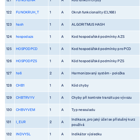
122
FUNOKRUH_T
1
A
Okruh funkcionality (CL168)
123
hash
1
A
ALGORITMUS HASH
124
hospodazs
1
A
Kod hospodařské podmínky AZS
125
HOSPODPCD
1
A
Kod hospodářské podmínky pro PCD
126
HOSPODPZS
1
A
Kód hospodářské podmínky PZS
127
hs6
2
A
Harmonizovaný systém - položka
128
CHB1
1
A
Kód chyby
129
CHBTRVYV
1
A
Chyby při kontrole tranzitu po vývozu
130
CHBVYVEM
1
A
Typ nesouladu
Indikace, pro jaký účel se příslušný kurz
131
I_EUR
2
A
používá
132
INDVYSL
1
A
Indikátor výsledku