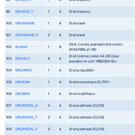
99
DRUDO2_T
1
A
Druh dopravy
100
DRUHDANE
1
A
Druh daně
101
DRUHDANE_A
2
A
Druh daně
Odst. 1, druhý pododdíl (dle novely
102
druhjsd
1
A
2454/1993, př. 38)
Druh licence z odst. 44 JSD (jsou
103
DRUHLIC
6
A
popsány ve vyhl. 199/2004 Sb.)
104
DRUHPRO
1
A
Druh propuštění
105
DRUKOM
1
A
Druh komunikace (CL707)
106
DRUMOD
1
A
Druh modifikace
107
DRUPODKL_A
4
A
Druh podkladu (CL213)
108
DRUPODKL_T
2
A
Druh podkladu (CL213)
109
DRUPODKL_V
2
A
Druh podkladu (CL213)