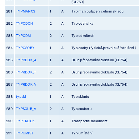
(CL750)
281
TYPMANCS
1
A
Typ manipulace v celním skladu
282
TYPODCH
2
A
Typ odchylky
283
TYPODM
2
A
Typ odmítnutí
284
TYPOSOBY
1
A
Typ osoby ( fyzická/právnická/sdružení )
285
TYPRDOK_A
1
A
Druh přepravního dokladu (CL754)
286
TYPRDOK_T
2
A
Druh přepravního dokladu (CL754)
287
TYPRDOK_V
2
A
Druh přepravního dokladu (CL754)
288
typskl
1
A
Typ skladu
289
TYPSOUB_A
2
A
Typ souboru
290
TYPTRDOK
1
A
Transportní dokument
291
TYPUMIST
1
A
Typ umístění