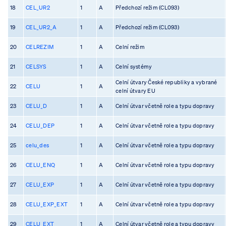
18
CEL_UR2
1
A
Předchozí režim (CL093)
19
CEL_UR2_A
1
A
Předchozí režim (CL093)
20
CELREZIM
1
A
Celní režim
21
CELSYS
1
A
Celní systémy
Celní útvary České republiky a vybrané
22
CELU
1
A
celní útvary EU
23
CELU_D
1
A
Celní útvar včetně role a typu dopravy
24
CELU_DEP
1
A
Celní útvar včetně role a typu dopravy
25
celu_des
1
A
Celní útvar včetně role a typu dopravy
26
CELU_ENQ
1
A
Celní útvar včetně role a typu dopravy
27
CELU_EXP
1
A
Celní útvar včetně role a typu dopravy
28
CELU_EXP_EXT
1
A
Celní útvar včetně role a typu dopravy
29
CELU_EXT
1
A
Celní útvar včetně role a typu dopravy