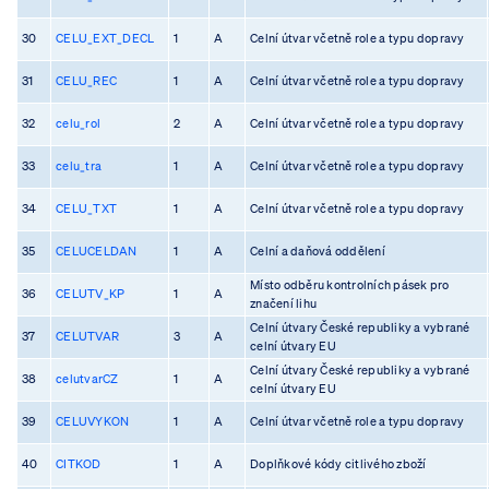
30
CELU_EXT_DECL
1
A
Celní útvar včetně role a typu dopravy
31
CELU_REC
1
A
Celní útvar včetně role a typu dopravy
32
celu_rol
2
A
Celní útvar včetně role a typu dopravy
33
celu_tra
1
A
Celní útvar včetně role a typu dopravy
34
CELU_TXT
1
A
Celní útvar včetně role a typu dopravy
35
CELUCELDAN
1
A
Celní a daňová oddělení
Místo odběru kontrolních pásek pro
36
CELUTV_KP
1
A
značení lihu
Celní útvary České republiky a vybrané
37
CELUTVAR
3
A
celní útvary EU
Celní útvary České republiky a vybrané
38
celutvarCZ
1
A
celní útvary EU
39
CELUVYKON
1
A
Celní útvar včetně role a typu dopravy
40
CITKOD
1
A
Doplňkové kódy citlivého zboží