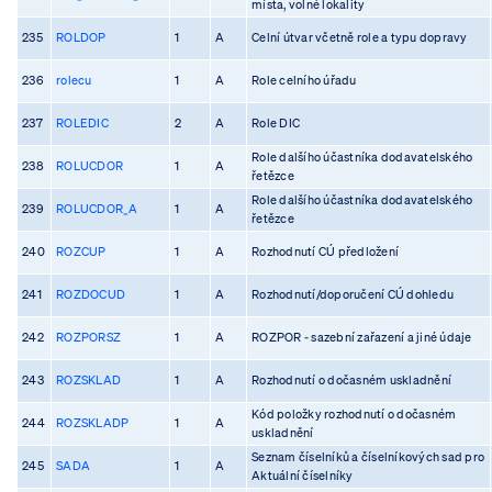
místa, volné lokality
235
ROLDOP
1
A
Celní útvar včetně role a typu dopravy
236
rolecu
1
A
Role celního úřadu
237
ROLEDIC
2
A
Role DIC
Role dalšího účastníka dodavatelského
238
ROLUCDOR
1
A
řetězce
Role dalšího účastníka dodavatelského
239
ROLUCDOR_A
1
A
řetězce
240
ROZCUP
1
A
Rozhodnutí CÚ předložení
241
ROZDOCUD
1
A
Rozhodnutí/doporučení CÚ dohledu
242
ROZPORSZ
1
A
ROZPOR - sazební zařazení a jiné údaje
243
ROZSKLAD
1
A
Rozhodnutí o dočasném uskladnění
Kód položky rozhodnutí o dočasném
244
ROZSKLADP
1
A
uskladnění
Seznam číselníků a číselníkových sad pro
245
SADA
1
A
Aktuální číselníky