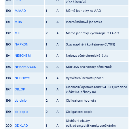
více číselníků
190
MJAAD
1
A
Měrné jednotky na AAD
191
MJINT
1
A
Interní měnová jednotka
192
MJT
2
A
Měrné jednotky vycházející z TARIC
193
NAPKON
1
A
Stav naplnění kontejneru (CL709)
194
NEBCHEM
1
A
Nebezpečné chemické látky
195
NEBZBOZOSN
3
A
Kód OSN pro nebezpečné zboží
196
NEDOVYS
1
A
Vysvětlení nedostupnosti
Obchodní operace (odst.24 JCD; uvedeno
197
OB_OP
1
A
v části IX. přílohy 16)
198
oblcislo
2
A
Obligatorní hodnota
199
oblpopis
2
A
Obligatorní popis
Ulehčení platby
200
ODKLAD
1
A
odkladem,splátkami,posečkáním