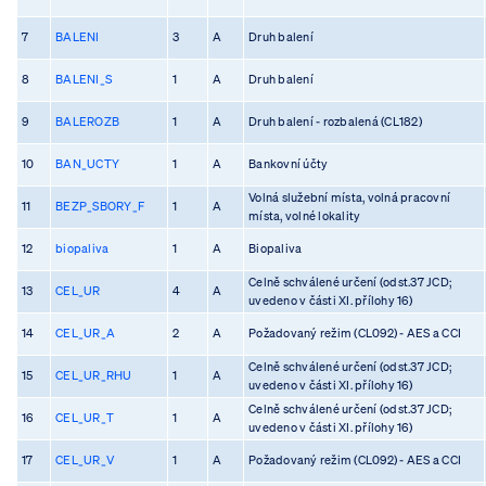
7
BALENI
3
A
Druh balení
8
BALENI_S
1
A
Druh balení
9
BALEROZB
1
A
Druh balení - rozbalená (CL182)
10
BAN_UCTY
1
A
Bankovní účty
Volná služební místa, volná pracovní
11
BEZP_SBORY_F
1
A
místa, volné lokality
12
biopaliva
1
A
Biopaliva
Celně schválené určení (odst.37 JCD;
13
CEL_UR
4
A
uvedeno v části XI. přílohy 16)
14
CEL_UR_A
2
A
Požadovaný režim (CL092) - AES a CCI
Celně schválené určení (odst.37 JCD;
15
CEL_UR_RHU
1
A
uvedeno v části XI. přílohy 16)
Celně schválené určení (odst.37 JCD;
16
CEL_UR_T
1
A
uvedeno v části XI. přílohy 16)
17
CEL_UR_V
1
A
Požadovaný režim (CL092) - AES a CCI