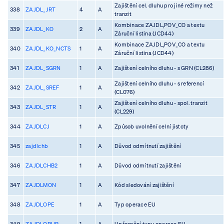
Zajištění cel. dluhu pro jiné režimy než
338
ZAJDL_JRT
4
A
tranzit
Kombinace ZAJDL,POV_CO a textu
339
ZAJDL_KO
2
A
Záruční listina (JCD44)
Kombinace ZAJDL,POV_CO a textu
340
ZAJDL_KO_NCTS
1
A
Záruční listina (JCD44)
341
ZAJDL_SGRN
1
A
Zajištení celního dluhu - s GRN (CL286)
Zajištení celního dluhu - s referencí
342
ZAJDL_SREF
1
A
(CL076)
Zajištení celního dluhu - spol. tranzit
343
ZAJDL_STR
1
A
(CL229)
344
ZAJDLCJ
1
A
Způsob uvolnění celní jistoty
345
zajdlchb
1
A
Důvod odmítnutí zajištění
346
ZAJDLCHB2
1
A
Důvod odmítnutí zajištění
347
ZAJDLMON
1
A
Kód sledování zajištění
348
ZAJDLOPE
1
A
Typ operace EU
349
ZAJDLOPUP
1
A
Upřesnění typu operace EU