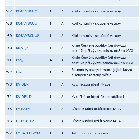
167
KONVYSCUO
1
A
Kód kontroly - sloučené vstupy
168
KONVYSCUU
1
A
Kód kontroly - sloučené vstupy
169
KONVYSCUU2
1
A
Kód kontroly - sloučené vstupy
Kraje České republiky (při dovozu
170
KRAJ_F
1
A
odst.17b,při vývozu odstavec 34b JCD)
Kraje České republiky (při dovozu
171
kraj_i
4
A
odst.17b,při vývozu odstavec 34b JCD)
Seznam vybraných měn a jejich kurzů
172
kurz
1
A
platných pro daný měsíc
173
KVIDEN
1
A
Kvalifikátor identifikace
174
KVIDEUD
1
A
Kvalifikátor identifikace události
175
LETISTE
1
A
Číselník kódů letišť podle IATA
176
LETISTECZ
1
A
Číselník kódů letišť podle IATA
177
LOKALITYVSM
1
A
Administrace systému