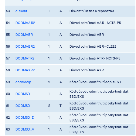
53
diskont
1
A
Diskontní sazba a reposazba
54
DODMAAR2
1
A
Důvod odmítnutí AAR - NCTS-P5
55
DODMAER
1
A
Důvod odmítnutí AER
56
DODMAER2
1
A
Důvod odmítnutí AER - CL222
57
DODMATR2
1
A
Důvod odmítnutí ATR - NCTS-P5
58
DODMAXR2
1
A
Důvod odmítnutí AXR
59
dodmodp
2
A
Kód důvodu odmítnutí odpisu SD
Kód důvodu odmítnutí poskytnutí dat
60
DODMSD
1
A
ESD/EXS
Kód důvodu odmítnutí poskytnutí dat
61
DODMSD
2
T
ESD/EXS
Kód důvodu odmítnutí poskytnutí dat
62
DODMSD_D
1
A
ESD/EXS
Kód důvodu odmítnutí poskytnutí dat
63
DODMSD_V
1
A
ESD/EXS