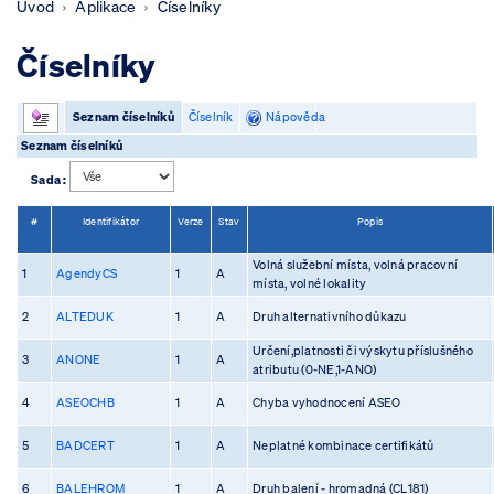
Úvod
Aplikace
Číselníky
Číselníky
Seznam číselníků
Číselník
Nápověda
Seznam číselníků
Sada :
#
Identifikátor
Verze
Stav
Popis
Volná služební místa, volná pracovní
1
AgendyCS
1
A
místa, volné lokality
2
ALTEDUK
1
A
Druh alternativního důkazu
Určení,platnosti či výskytu příslušného
3
ANONE
1
A
atributu (0-NE,1-ANO)
4
ASEOCHB
1
A
Chyba vyhodnocení ASEO
5
BADCERT
1
A
Neplatné kombinace certifikátů
6
BALEHROM
1
A
Druh balení - hromadná (CL181)