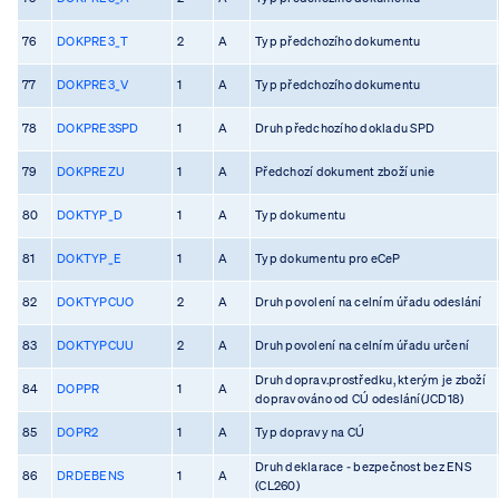
76
DOKPRE3_T
2
A
Typ předchozího dokumentu
77
DOKPRE3_V
1
A
Typ předchozího dokumentu
78
DOKPRE3SPD
1
A
Druh předchozího dokladu SPD
79
DOKPREZU
1
A
Předchozí dokument zboží unie
80
DOKTYP_D
1
A
Typ dokumentu
81
DOKTYP_E
1
A
Typ dokumentu pro eCeP
82
DOKTYPCUO
2
A
Druh povolení na celním úřadu odeslání
83
DOKTYPCUU
2
A
Druh povolení na celním úřadu určení
Druh doprav.prostředku, kterým je zboží
84
DOPPR
1
A
dopravováno od CÚ odeslání(JCD18)
85
DOPR2
1
A
Typ dopravy na CÚ
Druh deklarace - bezpečnost bez ENS
86
DRDEBENS
1
A
(CL260)