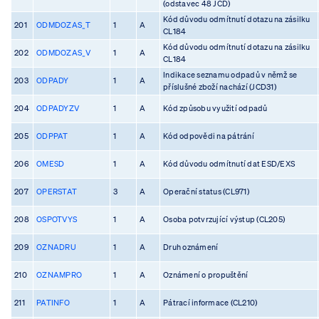
(odstavec 48 JCD)
Kód důvodu odmítnutí dotazu na zásilku
201
ODMDOZAS_T
1
A
CL184
Kód důvodu odmítnutí dotazu na zásilku
202
ODMDOZAS_V
1
A
CL184
Indikace seznamu odpadů v němž se
203
ODPADY
1
A
příslušné zboží nachází (JCD31)
204
ODPADYZV
1
A
Kód způsobu využití odpadů
205
ODPPAT
1
A
Kód odpovědi na pátrání
206
OMESD
1
A
Kód důvodu odmítnutí dat ESD/EXS
207
OPERSTAT
3
A
Operační status (CL971)
208
OSPOTVYS
1
A
Osoba potvrzující výstup (CL205)
209
OZNADRU
1
A
Druh oznámení
210
OZNAMPRO
1
A
Oznámení o propuštění
211
PATINFO
1
A
Pátrací informace (CL210)