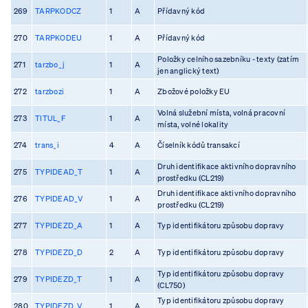
269
TARPKODCZ
1
A
Přídavný kód
270
TARPKODEU
1
A
Přídavný kód
Položky celního sazebníku - texty (zatím
271
tarzbo_j
1
A
jen anglický text)
272
tarzbozi
1
A
Zbožové položky EU
Volná služební místa, volná pracovní
273
TITUL_F
1
A
místa, volné lokality
274
trans_i
4
A
Číselník kódů transakcí
Druh identifikace aktivního dopravního
275
TYPIDEAD_T
1
A
prostředku (CL219)
Druh identifikace aktivního dopravního
276
TYPIDEAD_V
1
A
prostředku (CL219)
277
TYPIDEZD_A
1
A
Typ identifikátoru způsobu dopravy
278
TYPIDEZD_D
2
A
Typ identifikátoru způsobu dopravy
Typ identifikátoru způsobu dopravy
279
TYPIDEZD_T
1
A
(CL750)
Typ identifikátoru způsobu dopravy
280
TYPIDEZD_V
1
A