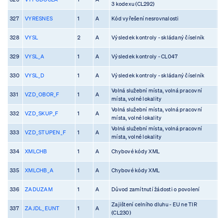
3 kodexu (CL292)
327
VYRESNES
1
A
Kód vyřešení nesrovnalosti
328
VYSL
2
A
Výsledek kontroly - skládaný číselník
329
VYSL_A
1
A
Výsledek kontroly - CL047
330
VYSL_D
1
A
Výsledek kontroly - skládaný číselník
Volná služební místa, volná pracovní
331
VZD_OBOR_F
1
A
místa, volné lokality
Volná služební místa, volná pracovní
332
VZD_SKUP_F
1
A
místa, volné lokality
Volná služební místa, volná pracovní
333
VZD_STUPEN_F
1
A
místa, volné lokality
334
XMLCHB
1
A
Chybové kódy XML
335
XMLCHB_A
1
A
Chybové kódy XML
336
ZADUZAM
1
A
Důvod zamítnutí žádosti o povolení
Zajištení celního dluhu - EU ne TIR
337
ZAJDL_EUNT
1
A
(CL230)