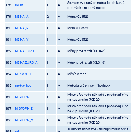
Seznam vybraných měn a jejich kurzů
178
mena
1
A
platných pro daný měsíc
179
MENA_A
2
A
Měna (CL352)
180
MENA_R
1
A
Měna (CL352)
181
MENA_V
1
A
Měna (CL352)
182
MENAEURO
1
A
Měny pro tranzit (CL048)
183
MENAEURO_A
1
A
Měny pro tranzit (CL048)
184
MESVROCE
1
A
Měsíc v roce
185
metcelhod
1
A
Metoda určení celní hodnoty
Místo přechodu nákladů z prodávajícího
186
MISTOPN
1
A
na kupujícího (JCD20)
Místo přechodu nákladů z prodávajícího
187
MISTOPN_D
1
A
na kupujícího (JCD20)
Místo přechodu nákladů z prodávajícího
188
MISTOPN_V
1
A
na kupujícího (JCD20)
Jednotka množství - shrnuje informace z
189
mj_i
4
A