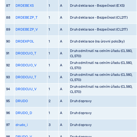
87
DRDEBEXS
1
A
Druh deklarace - Bezpečnost (EXS)
88
DRDEBEZP_T
1
A
Druh deklarace - Bezpečnost (CL217)
89
DRDEBEZP_V
1
A
Druh deklarace - Bezpečnost (CL217)
90
DRDEKPOL
1
A
Druh deklarace (na úrovni položky)
Druh odmítnutí na celním úřadu (CL560,
91
DRODCUO_T
1
A
CL570)
Druh odmítnutí na celním úřadu (CL560,
92
DRODCUO_V
1
A
CL570)
Druh odmítnutí na celním úřadu (CL560,
93
DRODCUU_T
1
A
CL570)
Druh odmítnutí na celním úřadu (CL560,
94
DRODCUU_V
1
A
CL570)
95
DRUDO
2
A
Druh dopravy
96
DRUDO_D
1
A
Druh dopravy
97
drudo_i
3
A
Druh dopravy
98
DRUDO_V
1
A
Druh dopravy