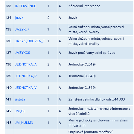
133
INTERVENCE
1
A
Kód celní intervence
134
jazyk
2
A
Jazyk
Volná služební místa, volná pracovní
135
JAZYK_F
1
A
místa, volné lokality
Volná služební místa, volná pracovní
136
JAZYK_UROVEN_F
1
A
místa, volné lokality
137
JAZYKCS
1
A
Jazyk používaný celní správou
138
JEDNOTKA_A
2
A
Jednotka (CL349)
139
JEDNOTKA_R
1
A
Jednotka (CL349)
140
JEDNOTKA_V
1
A
Jednotka (CL349)
141
jistota
1
A
Zajištění celního dluhu - odst. 44 JSD
Jednotka množství - shrnuje informace z
142
JM_GL
1
A
více číselníků
Měrné jednotky s nulovým minimálním
143
JM_NULMN
1
A
množstvím
Odpisová jednotka množství