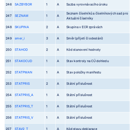
246
SAZBYBOR
1
A
Sazba vyrovnávacího úroku
Seznam číselníků a číselníkových sad pro
247
SEZNAM
1
A
Aktuální číselníky
248
SKUPINA
2
A
Skupina v ECR zprávách
249
smer_i
3
A
Směr (přijetí či odeslání)
250
STAHOD
2
A
Kód stanovení hodnoty
251
STAKOCUD
1
A
Stav kontroly na CÚ dohledu
252
STATPMAN
1
A
Stav položky manifestu
253
STATPRIS
2
A
Státní příslušnost
254
STATPRIS_A
1
A
Státní příslušnost
255
STATPRIS_T
1
A
Státní příslušnost
256
STATPRIS_V
1
A
Státní příslušnost
257
STAV2_T
1
A
Kód stavu deklarace