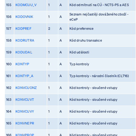
155
KODMCUU_V
1
A
Kód odmítnutí na CÚ - NCTS-P5 a AES
Seznam nejčastěji dováženého zboží -
156
KODOVNIK
1
A
eCeP
157
KODPREF
2
A
Kód preference
158
KODRUTRA
1
A
Kód druhu transakce
159
KODUDAL
1
A
Kód události
160
KONTYP
1
A
Typ kontroly
161
KONTYP_A
1
A
Typ kontroly - národní číselník (CL716)
162
KONVCUONZ
1
A
Kód kontroly - sloučené vstupy
163
KONVCUVT
1
A
Kód kontroly - sloučené vstupy
164
KONVCUVY
1
A
Kód kontroly - sloučené vstupy
165
KONVNEPR
1
A
Kód kontroly - sloučené vstupy
166
KONVPROP
1
A
Kód kontroly - sloučené vstupy