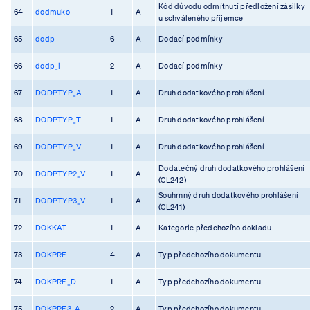
Kód důvodu odmítnutí předložení zásilky
64
dodmuko
1
A
u schváleného příjemce
65
dodp
6
A
Dodací podmínky
66
dodp_i
2
A
Dodací podmínky
67
DODPTYP_A
1
A
Druh dodatkového prohlášení
68
DODPTYP_T
1
A
Druh dodatkového prohlášení
69
DODPTYP_V
1
A
Druh dodatkového prohlášení
Dodatečný druh dodatkového prohlášení
70
DODPTYP2_V
1
A
(CL242)
Souhrnný druh dodatkového prohlášení
71
DODPTYP3_V
1
A
(CL241)
72
DOKKAT
1
A
Kategorie předchozího dokladu
73
DOKPRE
4
A
Typ předchozího dokumentu
74
DOKPRE_D
1
A
Typ předchozího dokumentu
75
DOKPRE3_A
2
A
Typ předchozího dokumentu