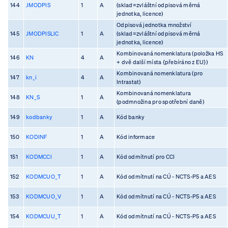
144
JMODPIS
1
A
(sklad=zvláštní odpisová měrná
jednotka, licence)
Odpisová jednotka množství
145
JMODPISLIC
1
A
(sklad=zvláštní odpisová měrná
jednotka, licence)
Kombinovaná nomenklatura (položka HS
146
KN
4
A
+ dvě další místa {přebíráno z EU})
Kombinovaná nomenklatura (pro
147
kn_i
4
A
Intrastat)
Kombinovaná nomenklatura
148
KN_S
1
A
(podmnožina pro spotřební daně)
149
kodbanky
1
A
Kód banky
150
KODINF
1
A
Kód informace
151
KODMCCI
1
A
Kód odmítnutí pro CCI
152
KODMCUO_T
1
A
Kód odmítnutí na CÚ - NCTS-P5 a AES
153
KODMCUO_V
1
A
Kód odmítnutí na CÚ - NCTS-P5 a AES
154
KODMCUU_T
1
A
Kód odmítnutí na CÚ - NCTS-P5 a AES