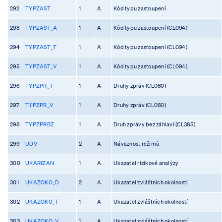
292
TYPZAST
1
A
Kód typu zastoupení
293
TYPZAST_A
1
A
Kód typu zastoupení (CL094)
294
TYPZAST_T
1
A
Kód typu zastoupení (CL094)
295
TYPZAST_V
1
A
Kód typu zastoupení (CL094)
296
TYPZPR_T
1
A
Druhy zpráv (CL060)
297
TYPZPR_V
1
A
Druhy zpráv (CL060)
298
TYPZPRBZ
1
A
Druh zprávy bez záhlaví (CL385)
299
UDV
2
A
Návaznost režimů
300
UKARIZAN
1
A
Ukazatel rizikové analýzy
301
UKAZOKO_D
2
A
Ukazatel zvláštních okolností
302
UKAZOKO_T
1
A
Ukazatel zvláštních okolností
303
UKAZOKO_V
1
A
Ukazatel zvláštních okolností