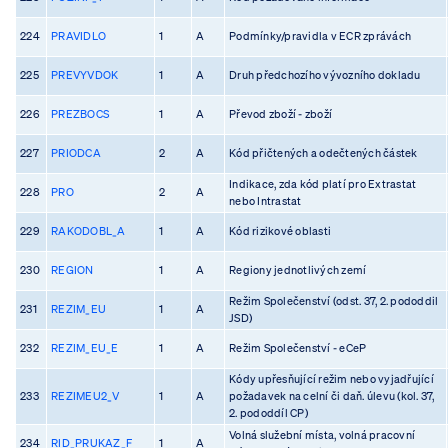
224
PRAVIDLO
1
A
Podmínky/pravidla v ECR zprávách
225
PREVYVDOK
1
A
Druh předchozího vývozního dokladu
226
PREZBOCS
1
A
Převod zboží - zboží
227
PRIODCA
2
A
Kód přičtených a odečtených částek
Indikace, zda kód platí pro Extrastat
228
PRO
2
A
nebo Intrastat
229
RAKODOBL_A
1
A
Kód rizikové oblasti
230
REGION
1
A
Regiony jednotlivých zemí
Režim Společenství (odst. 37, 2. pododdil
231
REZIM_EU
1
A
JSD)
232
REZIM_EU_E
1
A
Režim Společenství - eCeP
Kódy upřesňující režim nebo vyjadřující
233
REZIMEU2_V
1
A
požadavek na celní či daň. úlevu (kol. 37,
2. pododdíl CP)
Volná služební místa, volná pracovní
234
RID_PRUKAZ_F
1
A