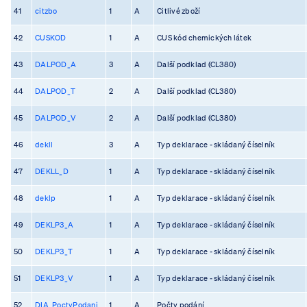
41
citzbo
1
A
Citlivé zboží
42
CUSKOD
1
A
CUS kód chemických látek
43
DALPOD_A
3
A
Další podklad (CL380)
44
DALPOD_T
2
A
Další podklad (CL380)
45
DALPOD_V
2
A
Další podklad (CL380)
46
dekll
3
A
Typ deklarace - skládaný číselník
47
DEKLL_D
1
A
Typ deklarace - skládaný číselník
48
deklp
1
A
Typ deklarace - skládaný číselník
49
DEKLP3_A
1
A
Typ deklarace - skládaný číselník
50
DEKLP3_T
1
A
Typ deklarace - skládaný číselník
51
DEKLP3_V
1
A
Typ deklarace - skládaný číselník
52
DIA_PoctyPodani
1
A
Počty podání