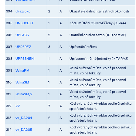
304
ukazvoko
2
A
Ukazatelé dalších zvláštních okolností
305
UNLOCEXT
1
A
Kód umístění OSN rozšířený (CL244)
306
UPLACS
2
A
Ulatnění celních sazeb (JCD odst.36)
307
UPREREZ
3
A
Upřesnění režimu
308
UPRESNENI
1
A
Upřesnění měrné jednotky ( k TARMJ)
Volná služební místa, volná pracovní
309
VolnaPM
1
A
místa, volné lokality
Volná služební místa, volná pracovní
310
VolnaSM
1
A
místa, volné lokality
Volná služební místa, volná pracovní
311
VolnaSM_2
1
A
místa, volné lokality
Kód vybraných výrobků podle číselníku
312
VV
7
A
spotřebních daní.
Kód vybraných výrobků podle číselníku
313
vv_DA204
2
A
spotřebních daní.
Kód vybraných výrobků podle číselníku
314
vv_DA205
2
A
spotřebních daní.