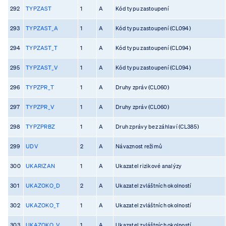
292
TYPZAST
1
A
Kód typu zastoupení
293
TYPZAST_A
1
A
Kód typu zastoupení (CL094)
294
TYPZAST_T
1
A
Kód typu zastoupení (CL094)
295
TYPZAST_V
1
A
Kód typu zastoupení (CL094)
296
TYPZPR_T
1
A
Druhy zpráv (CL060)
297
TYPZPR_V
1
A
Druhy zpráv (CL060)
298
TYPZPRBZ
1
A
Druh zprávy bez záhlaví (CL385)
299
UDV
2
A
Návaznost režimů
300
UKARIZAN
1
A
Ukazatel rizikové analýzy
301
UKAZOKO_D
2
A
Ukazatel zvláštních okolností
302
UKAZOKO_T
1
A
Ukazatel zvláštních okolností
303
UKAZOKO_V
1
A
Ukazatel zvláštních okolností