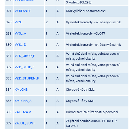
3 kodexu (CL292)
327
VYRESNES
1
A
Kód vyřešení nesrovnalosti
328
VYSL
2
A
Výsledek kontroly - skládaný číselník
329
VYSL_A
1
A
Výsledek kontroly - CL047
330
VYSL_D
1
A
Výsledek kontroly - skládaný číselník
Volná služební místa, volná pracovní
331
VZD_OBOR_F
1
A
místa, volné lokality
Volná služební místa, volná pracovní
332
VZD_SKUP_F
1
A
místa, volné lokality
Volná služební místa, volná pracovní
333
VZD_STUPEN_F
1
A
místa, volné lokality
334
XMLCHB
1
A
Chybové kódy XML
335
XMLCHB_A
1
A
Chybové kódy XML
336
ZADUZAM
1
A
Důvod zamítnutí žádosti o povolení
Zajištení celního dluhu - EU ne TIR
337
ZAJDL_EUNT
1
A
(CL230)