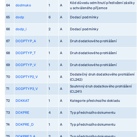
Kód důvodu odmítnutí předložení zásilky
64
dodmuko
1
A
u schváleného příjemce
65
dodp
6
A
Dodací podmínky
66
dodp_i
2
A
Dodací podmínky
67
DODPTYP_A
1
A
Druh dodatkového prohlášení
68
DODPTYP_T
1
A
Druh dodatkového prohlášení
69
DODPTYP_V
1
A
Druh dodatkového prohlášení
Dodatečný druh dodatkového prohlášení
70
DODPTYP2_V
1
A
(CL242)
Souhrnný druh dodatkového prohlášení
71
DODPTYP3_V
1
A
(CL241)
72
DOKKAT
1
A
Kategorie předchozího dokladu
73
DOKPRE
4
A
Typ předchozího dokumentu
74
DOKPRE_D
1
A
Typ předchozího dokumentu
75
DOKPRE3_A
2
A
Typ předchozího dokumentu