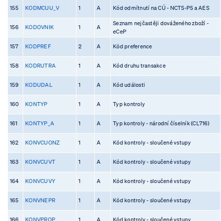
155
KODMCUU_V
1
A
Kód odmítnutí na CÚ - NCTS-P5 a AES
Seznam nejčastěji dováženého zboží -
156
KODOVNIK
1
A
eCeP
157
KODPREF
2
A
Kód preference
158
KODRUTRA
1
A
Kód druhu transakce
159
KODUDAL
1
A
Kód události
160
KONTYP
1
A
Typ kontroly
161
KONTYP_A
1
A
Typ kontroly - národní číselník (CL716)
162
KONVCUONZ
1
A
Kód kontroly - sloučené vstupy
163
KONVCUVT
1
A
Kód kontroly - sloučené vstupy
164
KONVCUVY
1
A
Kód kontroly - sloučené vstupy
165
KONVNEPR
1
A
Kód kontroly - sloučené vstupy
166
KONVPROP
1
A
Kód kontroly - sloučené vstupy