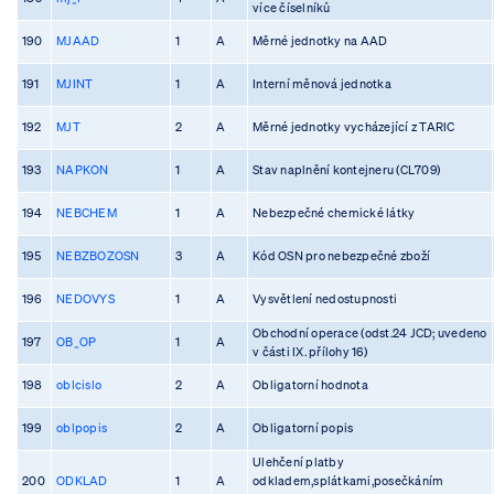
více číselníků
190
MJAAD
1
A
Měrné jednotky na AAD
191
MJINT
1
A
Interní měnová jednotka
192
MJT
2
A
Měrné jednotky vycházející z TARIC
193
NAPKON
1
A
Stav naplnění kontejneru (CL709)
194
NEBCHEM
1
A
Nebezpečné chemické látky
195
NEBZBOZOSN
3
A
Kód OSN pro nebezpečné zboží
196
NEDOVYS
1
A
Vysvětlení nedostupnosti
Obchodní operace (odst.24 JCD; uvedeno
197
OB_OP
1
A
v části IX. přílohy 16)
198
oblcislo
2
A
Obligatorní hodnota
199
oblpopis
2
A
Obligatorní popis
Ulehčení platby
200
ODKLAD
1
A
odkladem,splátkami,posečkáním