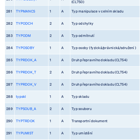
(CL750)
281
TYPMANCS
1
A
Typ manipulace v celním skladu
282
TYPODCH
2
A
Typ odchylky
283
TYPODM
2
A
Typ odmítnutí
284
TYPOSOBY
1
A
Typ osoby ( fyzická/právnická/sdružení )
285
TYPRDOK_A
1
A
Druh přepravního dokladu (CL754)
286
TYPRDOK_T
2
A
Druh přepravního dokladu (CL754)
287
TYPRDOK_V
2
A
Druh přepravního dokladu (CL754)
288
typskl
1
A
Typ skladu
289
TYPSOUB_A
2
A
Typ souboru
290
TYPTRDOK
1
A
Transportní dokument
291
TYPUMIST
1
A
Typ umístění