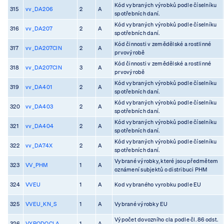
Kód vybraných výrobků podle číselníku
315
vv_DA206
2
A
spotřebních daní.
Kód vybraných výrobků podle číselníku
316
vv_DA207
2
A
spotřebních daní.
Kód činnosti v zemědělské a rostlinné
317
vv_DA207CIN
2
A
prvovýrobě
Kód činnosti v zemědělské a rostlinné
318
vv_DA207CIN
3
A
prvovýrobě
Kód vybraných výrobků podle číselníku
319
vv_DA401
2
A
spotřebních daní.
Kód vybraných výrobků podle číselníku
320
vv_DA403
2
A
spotřebních daní.
Kód vybraných výrobků podle číselníku
321
vv_DA404
2
A
spotřebních daní.
Kód vybraných výrobků podle číselníku
322
vv_DA74X
2
A
spotřebních daní.
Vybrané výrobky, které jsou předmětem
323
VV_PHM
1
A
oznámení subjektů o distribuci PHM
324
VVEU
1
A
Kod vybraného vyrobku podle EU
325
VVEU_KN_S
1
A
Vybrané výrobky EU
Výpočet dovozního cla podle čl. 86 odst.
326
VYPODOCLA
1
A