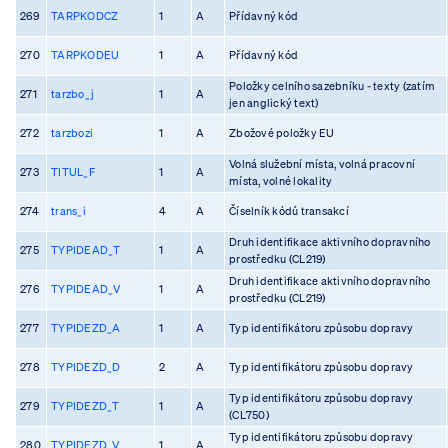
269
TARPKODCZ
1
A
Přídavný kód
270
TARPKODEU
1
A
Přídavný kód
Položky celního sazebníku - texty (zatím
271
tarzbo_j
1
A
jen anglický text)
272
tarzbozi
1
A
Zbožové položky EU
Volná služební místa, volná pracovní
273
TITUL_F
1
A
místa, volné lokality
274
trans_i
4
A
Číselník kódů transakcí
Druh identifikace aktivního dopravního
275
TYPIDEAD_T
1
A
prostředku (CL219)
Druh identifikace aktivního dopravního
276
TYPIDEAD_V
1
A
prostředku (CL219)
277
TYPIDEZD_A
1
A
Typ identifikátoru způsobu dopravy
278
TYPIDEZD_D
2
A
Typ identifikátoru způsobu dopravy
Typ identifikátoru způsobu dopravy
279
TYPIDEZD_T
1
A
(CL750)
Typ identifikátoru způsobu dopravy
280
TYPIDEZD_V
1
A