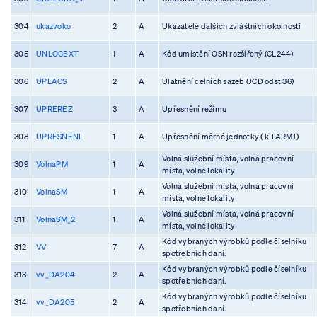
304
ukazvoko
2
A
Ukazatelé dalších zvláštních okolností
305
UNLOCEXT
1
A
Kód umístění OSN rozšířený (CL244)
306
UPLACS
2
A
Ulatnění celních sazeb (JCD odst.36)
307
UPREREZ
3
A
Upřesnění režimu
308
UPRESNENI
1
A
Upřesnění měrné jednotky ( k TARMJ)
Volná služební místa, volná pracovní
309
VolnaPM
1
A
místa, volné lokality
Volná služební místa, volná pracovní
310
VolnaSM
1
A
místa, volné lokality
Volná služební místa, volná pracovní
311
VolnaSM_2
1
A
místa, volné lokality
Kód vybraných výrobků podle číselníku
312
VV
7
A
spotřebních daní.
Kód vybraných výrobků podle číselníku
313
vv_DA204
2
A
spotřebních daní.
Kód vybraných výrobků podle číselníku
314
vv_DA205
2
A
spotřebních daní.