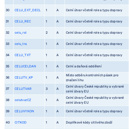
30
CELU_EXT_DECL
1
A
Celní útvar včetně role a typu dopravy
31
CELU_REC
1
A
Celní útvar včetně role a typu dopravy
32
celu_rol
2
A
Celní útvar včetně role a typu dopravy
33
celu_tra
1
A
Celní útvar včetně role a typu dopravy
34
CELU_TXT
1
A
Celní útvar včetně role a typu dopravy
35
CELUCELDAN
1
A
Celní a daňová oddělení
Místo odběru kontrolních pásek pro
36
CELUTV_KP
1
A
značení lihu
Celní útvary České republiky a vybrané
37
CELUTVAR
3
A
celní útvary EU
Celní útvary České republiky a vybrané
38
celutvarCZ
1
A
celní útvary EU
39
CELUVYKON
1
A
Celní útvar včetně role a typu dopravy
40
CITKOD
1
A
Doplňkové kódy citlivého zboží