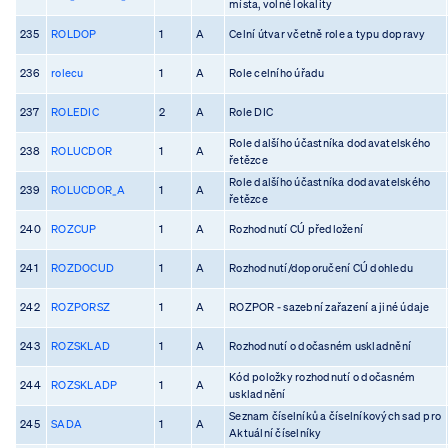
místa, volné lokality
235
ROLDOP
1
A
Celní útvar včetně role a typu dopravy
236
rolecu
1
A
Role celního úřadu
237
ROLEDIC
2
A
Role DIC
Role dalšího účastníka dodavatelského
238
ROLUCDOR
1
A
řetězce
Role dalšího účastníka dodavatelského
239
ROLUCDOR_A
1
A
řetězce
240
ROZCUP
1
A
Rozhodnutí CÚ předložení
241
ROZDOCUD
1
A
Rozhodnutí/doporučení CÚ dohledu
242
ROZPORSZ
1
A
ROZPOR - sazební zařazení a jiné údaje
243
ROZSKLAD
1
A
Rozhodnutí o dočasném uskladnění
Kód položky rozhodnutí o dočasném
244
ROZSKLADP
1
A
uskladnění
Seznam číselníků a číselníkových sad pro
245
SADA
1
A
Aktuální číselníky