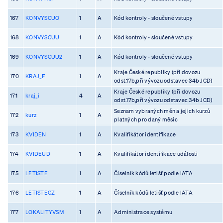
167
KONVYSCUO
1
A
Kód kontroly - sloučené vstupy
168
KONVYSCUU
1
A
Kód kontroly - sloučené vstupy
169
KONVYSCUU2
1
A
Kód kontroly - sloučené vstupy
Kraje České republiky (při dovozu
170
KRAJ_F
1
A
odst.17b,při vývozu odstavec 34b JCD)
Kraje České republiky (při dovozu
171
kraj_i
4
A
odst.17b,při vývozu odstavec 34b JCD)
Seznam vybraných měn a jejich kurzů
172
kurz
1
A
platných pro daný měsíc
173
KVIDEN
1
A
Kvalifikátor identifikace
174
KVIDEUD
1
A
Kvalifikátor identifikace události
175
LETISTE
1
A
Číselník kódů letišť podle IATA
176
LETISTECZ
1
A
Číselník kódů letišť podle IATA
177
LOKALITYVSM
1
A
Administrace systému