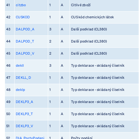
41
citzbo
1
A
Citlivé zboží
42
CUSKOD
1
A
CUS kód chemických látek
43
DALPOD_A
3
A
Další podklad (CL380)
44
DALPOD_T
2
A
Další podklad (CL380)
45
DALPOD_V
2
A
Další podklad (CL380)
46
dekll
3
A
Typ deklarace - skládaný číselník
47
DEKLL_D
1
A
Typ deklarace - skládaný číselník
48
deklp
1
A
Typ deklarace - skládaný číselník
49
DEKLP3_A
1
A
Typ deklarace - skládaný číselník
50
DEKLP3_T
1
A
Typ deklarace - skládaný číselník
51
DEKLP3_V
1
A
Typ deklarace - skládaný číselník
52
DIA_PoctyPodani
1
A
Počty podání