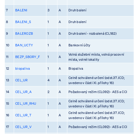
7
BALENI
3
A
Druh balení
8
BALENI_S
1
A
Druh balení
9
BALEROZB
1
A
Druh balení - rozbalená (CL182)
10
BAN_UCTY
1
A
Bankovní účty
Volná služební místa, volná pracovní
11
BEZP_SBORY_F
1
A
místa, volné lokality
12
biopaliva
1
A
Biopaliva
Celně schválené určení (odst.37 JCD;
13
CEL_UR
4
A
uvedeno v části XI. přílohy 16)
14
CEL_UR_A
2
A
Požadovaný režim (CL092) - AES a CCI
Celně schválené určení (odst.37 JCD;
15
CEL_UR_RHU
1
A
uvedeno v části XI. přílohy 16)
Celně schválené určení (odst.37 JCD;
16
CEL_UR_T
1
A
uvedeno v části XI. přílohy 16)
17
CEL_UR_V
1
A
Požadovaný režim (CL092) - AES a CCI