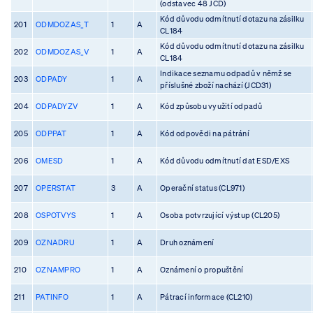
(odstavec 48 JCD)
Kód důvodu odmítnutí dotazu na zásilku
201
ODMDOZAS_T
1
A
CL184
Kód důvodu odmítnutí dotazu na zásilku
202
ODMDOZAS_V
1
A
CL184
Indikace seznamu odpadů v němž se
203
ODPADY
1
A
příslušné zboží nachází (JCD31)
204
ODPADYZV
1
A
Kód způsobu využití odpadů
205
ODPPAT
1
A
Kód odpovědi na pátrání
206
OMESD
1
A
Kód důvodu odmítnutí dat ESD/EXS
207
OPERSTAT
3
A
Operační status (CL971)
208
OSPOTVYS
1
A
Osoba potvrzující výstup (CL205)
209
OZNADRU
1
A
Druh oznámení
210
OZNAMPRO
1
A
Oznámení o propuštění
211
PATINFO
1
A
Pátrací informace (CL210)