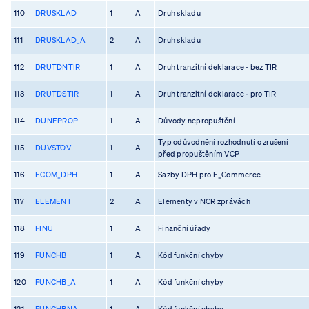
110
DRUSKLAD
1
A
Druh skladu
111
DRUSKLAD_A
2
A
Druh skladu
112
DRUTDNTIR
1
A
Druh tranzitní deklarace - bez TIR
113
DRUTDSTIR
1
A
Druh tranzitní deklarace - pro TIR
114
DUNEPROP
1
A
Důvody nepropuštění
Typ odůvodnění rozhodnutí o zrušení
115
DUVSTOV
1
A
před propuštěním VCP
116
ECOM_DPH
1
A
Sazby DPH pro E_Commerce
117
ELEMENT
2
A
Elementy v NCR zprávách
118
FINU
1
A
Finanční úřady
119
FUNCHB
1
A
Kód funkční chyby
120
FUNCHB_A
1
A
Kód funkční chyby
121
FUNCHBNA
1
A
Kód funkční chyby