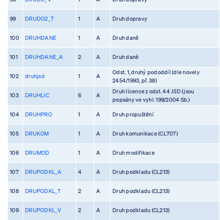
99
DRUDO2_T
1
A
Druh dopravy
100
DRUHDANE
1
A
Druh daně
101
DRUHDANE_A
2
A
Druh daně
Odst. 1, druhý pododdíl (dle novely
102
druhjsd
1
A
2454/1993, př. 38)
Druh licence z odst. 44 JSD (jsou
103
DRUHLIC
6
A
popsány ve vyhl. 199/2004 Sb.)
104
DRUHPRO
1
A
Druh propuštění
105
DRUKOM
1
A
Druh komunikace (CL707)
106
DRUMOD
1
A
Druh modifikace
107
DRUPODKL_A
4
A
Druh podkladu (CL213)
108
DRUPODKL_T
2
A
Druh podkladu (CL213)
109
DRUPODKL_V
2
A
Druh podkladu (CL213)