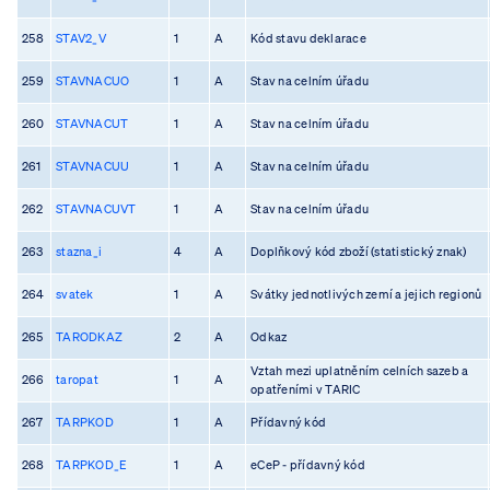
258
STAV2_V
1
A
Kód stavu deklarace
259
STAVNACUO
1
A
Stav na celním úřadu
260
STAVNACUT
1
A
Stav na celním úřadu
261
STAVNACUU
1
A
Stav na celním úřadu
262
STAVNACUVT
1
A
Stav na celním úřadu
263
stazna_i
4
A
Doplňkový kód zboží (statistický znak)
264
svatek
1
A
Svátky jednotlivých zemí a jejich regionů
265
TARODKAZ
2
A
Odkaz
Vztah mezi uplatněním celních sazeb a
266
taropat
1
A
opatřeními v TARIC
267
TARPKOD
1
A
Přídavný kód
268
TARPKOD_E
1
A
eCeP - přídavný kód