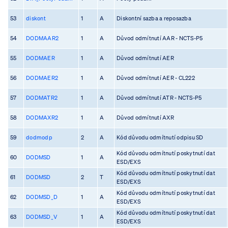
53
diskont
1
A
Diskontní sazba a reposazba
54
DODMAAR2
1
A
Důvod odmítnutí AAR - NCTS-P5
55
DODMAER
1
A
Důvod odmítnutí AER
56
DODMAER2
1
A
Důvod odmítnutí AER - CL222
57
DODMATR2
1
A
Důvod odmítnutí ATR - NCTS-P5
58
DODMAXR2
1
A
Důvod odmítnutí AXR
59
dodmodp
2
A
Kód důvodu odmítnutí odpisu SD
Kód důvodu odmítnutí poskytnutí dat
60
DODMSD
1
A
ESD/EXS
Kód důvodu odmítnutí poskytnutí dat
61
DODMSD
2
T
ESD/EXS
Kód důvodu odmítnutí poskytnutí dat
62
DODMSD_D
1
A
ESD/EXS
Kód důvodu odmítnutí poskytnutí dat
63
DODMSD_V
1
A
ESD/EXS