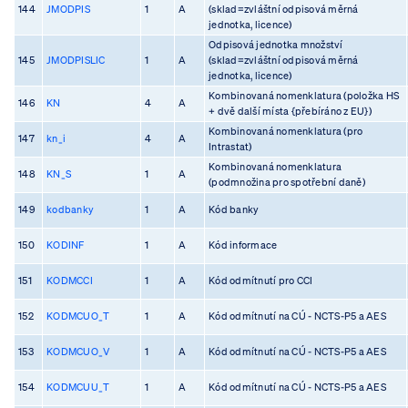
144
JMODPIS
1
A
(sklad=zvláštní odpisová měrná
jednotka, licence)
Odpisová jednotka množství
145
JMODPISLIC
1
A
(sklad=zvláštní odpisová měrná
jednotka, licence)
Kombinovaná nomenklatura (položka HS
146
KN
4
A
+ dvě další místa {přebíráno z EU})
Kombinovaná nomenklatura (pro
147
kn_i
4
A
Intrastat)
Kombinovaná nomenklatura
148
KN_S
1
A
(podmnožina pro spotřební daně)
149
kodbanky
1
A
Kód banky
150
KODINF
1
A
Kód informace
151
KODMCCI
1
A
Kód odmítnutí pro CCI
152
KODMCUO_T
1
A
Kód odmítnutí na CÚ - NCTS-P5 a AES
153
KODMCUO_V
1
A
Kód odmítnutí na CÚ - NCTS-P5 a AES
154
KODMCUU_T
1
A
Kód odmítnutí na CÚ - NCTS-P5 a AES