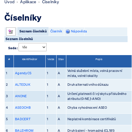
Úvod
Aplikace
Číselníky
Číselníky
Seznam číselníků
Číselník
Nápověda
Seznam číselníků
Sada :
#
Identifikátor
Verze
Stav
Popis
Volná služební místa, volná pracovní
1
AgendyCS
1
A
místa, volné lokality
2
ALTEDUK
1
A
Druh alternativního důkazu
Určení,platnosti či výskytu příslušného
3
ANONE
1
A
atributu (0-NE,1-ANO)
4
ASEOCHB
1
A
Chyba vyhodnocení ASEO
5
BADCERT
1
A
Neplatné kombinace certifikátů
6
BALEHROM
1
A
Druh balení - hromadná (CL181)