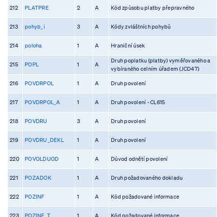
212
PLATPRE
2
A
Kód způsobu platby přepravného
213
pohyb_i
3
A
Kódy zvláštních pohybů
214
poloha
1
A
Hraniční úsek
Druh poplatku (platby) vyměřovaného a
215
POPL
1
A
vybíraného celním úřadem (JCD47)
216
POVDRPOL
1
A
Druh povolení
217
POVDRPOL_A
1
A
Druh povolení - CL615
218
POVDRU
3
A
Druh povolení
219
POVDRU_DEKL
1
A
Druh povolení
220
POVOLDUOD
1
A
Důvod odnětí povolení
221
POZADOK
1
A
Druh požadovaného dokladu
222
POZINF
1
A
Kód požadované informace
223
POZINF_T
1
A
Kód požadované informace