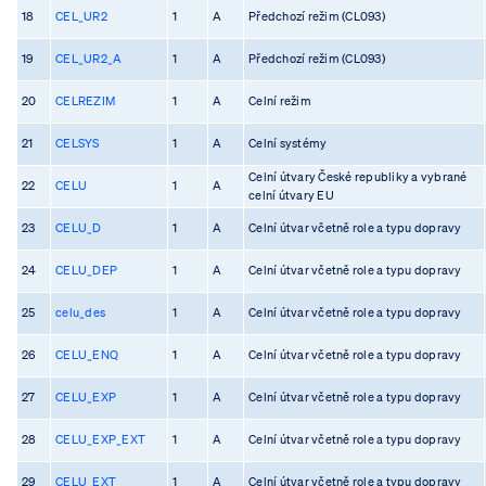
18
CEL_UR2
1
A
Předchozí režim (CL093)
19
CEL_UR2_A
1
A
Předchozí režim (CL093)
20
CELREZIM
1
A
Celní režim
21
CELSYS
1
A
Celní systémy
Celní útvary České republiky a vybrané
22
CELU
1
A
celní útvary EU
23
CELU_D
1
A
Celní útvar včetně role a typu dopravy
24
CELU_DEP
1
A
Celní útvar včetně role a typu dopravy
25
celu_des
1
A
Celní útvar včetně role a typu dopravy
26
CELU_ENQ
1
A
Celní útvar včetně role a typu dopravy
27
CELU_EXP
1
A
Celní útvar včetně role a typu dopravy
28
CELU_EXP_EXT
1
A
Celní útvar včetně role a typu dopravy
29
CELU_EXT
1
A
Celní útvar včetně role a typu dopravy