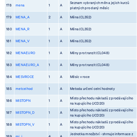
Seznam vybraných měn a jejich kurzů
178
mena
1
A
platných pro daný měsíc
179
MENA_A
2
A
Měna (CL352)
180
MENA_R
1
A
Měna (CL352)
181
MENA_V
1
A
Měna (CL352)
182
MENAEURO
1
A
Měny pro tranzit (CL048)
183
MENAEURO_A
1
A
Měny pro tranzit (CL048)
184
MESVROCE
1
A
Měsíc v roce
185
metcelhod
1
A
Metoda určení celní hodnoty
Místo přechodu nákladů z prodávajícího
186
MISTOPN
1
A
na kupujícího (JCD20)
Místo přechodu nákladů z prodávajícího
187
MISTOPN_D
1
A
na kupujícího (JCD20)
Místo přechodu nákladů z prodávajícího
188
MISTOPN_V
1
A
na kupujícího (JCD20)
Jednotka množství - shrnuje informace z
189
mj_i
4
A