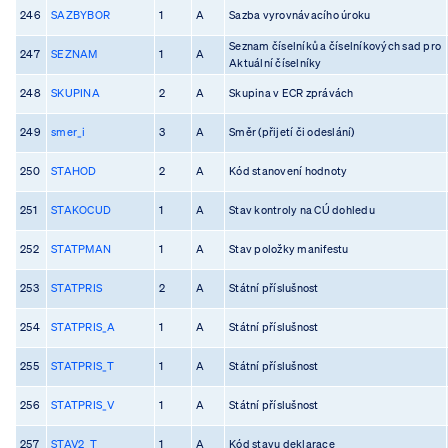
246
SAZBYBOR
1
A
Sazba vyrovnávacího úroku
Seznam číselníků a číselníkových sad pro
247
SEZNAM
1
A
Aktuální číselníky
248
SKUPINA
2
A
Skupina v ECR zprávách
249
smer_i
3
A
Směr (přijetí či odeslání)
250
STAHOD
2
A
Kód stanovení hodnoty
251
STAKOCUD
1
A
Stav kontroly na CÚ dohledu
252
STATPMAN
1
A
Stav položky manifestu
253
STATPRIS
2
A
Státní příslušnost
254
STATPRIS_A
1
A
Státní příslušnost
255
STATPRIS_T
1
A
Státní příslušnost
256
STATPRIS_V
1
A
Státní příslušnost
257
STAV2_T
1
A
Kód stavu deklarace