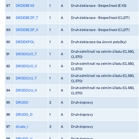
87
DRDEBEXS
1
A
Druh deklarace - Bezpečnost (EXS)
88
DRDEBEZP_T
1
A
Druh deklarace - Bezpečnost (CL217)
89
DRDEBEZP_V
1
A
Druh deklarace - Bezpečnost (CL217)
90
DRDEKPOL
1
A
Druh deklarace (na úrovni položky)
Druh odmítnutí na celním úřadu (CL560,
91
DRODCUO_T
1
A
CL570)
Druh odmítnutí na celním úřadu (CL560,
92
DRODCUO_V
1
A
CL570)
Druh odmítnutí na celním úřadu (CL560,
93
DRODCUU_T
1
A
CL570)
Druh odmítnutí na celním úřadu (CL560,
94
DRODCUU_V
1
A
CL570)
95
DRUDO
2
A
Druh dopravy
96
DRUDO_D
1
A
Druh dopravy
97
drudo_i
3
A
Druh dopravy
98
DRUDO_V
1
A
Druh dopravy