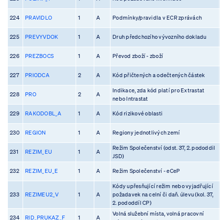
224
PRAVIDLO
1
A
Podmínky/pravidla v ECR zprávách
225
PREVYVDOK
1
A
Druh předchozího vývozního dokladu
226
PREZBOCS
1
A
Převod zboží - zboží
227
PRIODCA
2
A
Kód přičtených a odečtených částek
Indikace, zda kód platí pro Extrastat
228
PRO
2
A
nebo Intrastat
229
RAKODOBL_A
1
A
Kód rizikové oblasti
230
REGION
1
A
Regiony jednotlivých zemí
Režim Společenství (odst. 37, 2. pododdil
231
REZIM_EU
1
A
JSD)
232
REZIM_EU_E
1
A
Režim Společenství - eCeP
Kódy upřesňující režim nebo vyjadřující
233
REZIMEU2_V
1
A
požadavek na celní či daň. úlevu (kol. 37,
2. pododdíl CP)
Volná služební místa, volná pracovní
234
RID_PRUKAZ_F
1
A