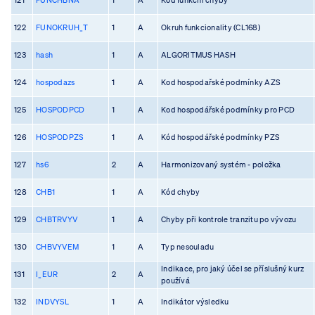
122
FUNOKRUH_T
1
A
Okruh funkcionality (CL168)
123
hash
1
A
ALGORITMUS HASH
124
hospodazs
1
A
Kod hospodařské podmínky AZS
125
HOSPODPCD
1
A
Kod hospodářské podmínky pro PCD
126
HOSPODPZS
1
A
Kód hospodářské podmínky PZS
127
hs6
2
A
Harmonizovaný systém - položka
128
CHB1
1
A
Kód chyby
129
CHBTRVYV
1
A
Chyby při kontrole tranzitu po vývozu
130
CHBVYVEM
1
A
Typ nesouladu
Indikace, pro jaký účel se příslušný kurz
131
I_EUR
2
A
používá
132
INDVYSL
1
A
Indikátor výsledku