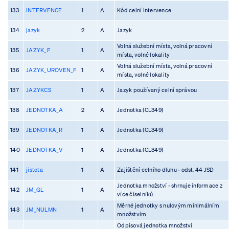
133
INTERVENCE
1
A
Kód celní intervence
134
jazyk
2
A
Jazyk
Volná služební místa, volná pracovní
135
JAZYK_F
1
A
místa, volné lokality
Volná služební místa, volná pracovní
136
JAZYK_UROVEN_F
1
A
místa, volné lokality
137
JAZYKCS
1
A
Jazyk používaný celní správou
138
JEDNOTKA_A
2
A
Jednotka (CL349)
139
JEDNOTKA_R
1
A
Jednotka (CL349)
140
JEDNOTKA_V
1
A
Jednotka (CL349)
141
jistota
1
A
Zajištění celního dluhu - odst. 44 JSD
Jednotka množství - shrnuje informace z
142
JM_GL
1
A
více číselníků
Měrné jednotky s nulovým minimálním
143
JM_NULMN
1
A
množstvím
Odpisová jednotka množství