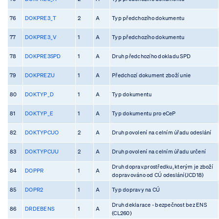
76
DOKPRE3_T
2
A
Typ předchozího dokumentu
77
DOKPRE3_V
1
A
Typ předchozího dokumentu
78
DOKPRE3SPD
1
A
Druh předchozího dokladu SPD
79
DOKPREZU
1
A
Předchozí dokument zboží unie
80
DOKTYP_D
1
A
Typ dokumentu
81
DOKTYP_E
1
A
Typ dokumentu pro eCeP
82
DOKTYPCUO
2
A
Druh povolení na celním úřadu odeslání
83
DOKTYPCUU
2
A
Druh povolení na celním úřadu určení
Druh doprav.prostředku, kterým je zboží
84
DOPPR
1
A
dopravováno od CÚ odeslání(JCD18)
85
DOPR2
1
A
Typ dopravy na CÚ
Druh deklarace - bezpečnost bez ENS
86
DRDEBENS
1
A
(CL260)