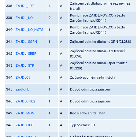
Zajištění cel. dluhu pro jiné režimy než
338
ZAJDL_JRT
4
A
tranzit
Kombinace ZAJDL,POV_CO a textu
339
ZAJDL_KO
2
A
Záruční listina (JCD44)
Kombinace ZAJDL,POV_CO a textu
340
ZAJDL_KO_NCTS
1
A
Záruční listina (JCD44)
341
ZAJDL_SGRN
1
A
Zajištení celního dluhu - s GRN (CL286)
Zajištení celního dluhu - s referencí
342
ZAJDL_SREF
1
A
(CL076)
Zajištení celního dluhu - spol. tranzit
343
ZAJDL_STR
1
A
(CL229)
344
ZAJDLCJ
1
A
Způsob uvolnění celní jistoty
345
zajdlchb
1
A
Důvod odmítnutí zajištění
346
ZAJDLCHB2
1
A
Důvod odmítnutí zajištění
347
ZAJDLMON
1
A
Kód sledování zajištění
348
ZAJDLOPE
1
A
Typ operace EU
349
ZAJDLOPUP
1
A
Upřesnění typu operace EU