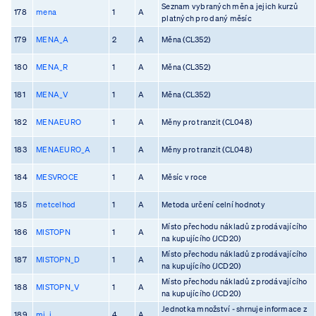
Seznam vybraných měn a jejich kurzů
178
mena
1
A
platných pro daný měsíc
179
MENA_A
2
A
Měna (CL352)
180
MENA_R
1
A
Měna (CL352)
181
MENA_V
1
A
Měna (CL352)
182
MENAEURO
1
A
Měny pro tranzit (CL048)
183
MENAEURO_A
1
A
Měny pro tranzit (CL048)
184
MESVROCE
1
A
Měsíc v roce
185
metcelhod
1
A
Metoda určení celní hodnoty
Místo přechodu nákladů z prodávajícího
186
MISTOPN
1
A
na kupujícího (JCD20)
Místo přechodu nákladů z prodávajícího
187
MISTOPN_D
1
A
na kupujícího (JCD20)
Místo přechodu nákladů z prodávajícího
188
MISTOPN_V
1
A
na kupujícího (JCD20)
Jednotka množství - shrnuje informace z
189
mj_i
4
A