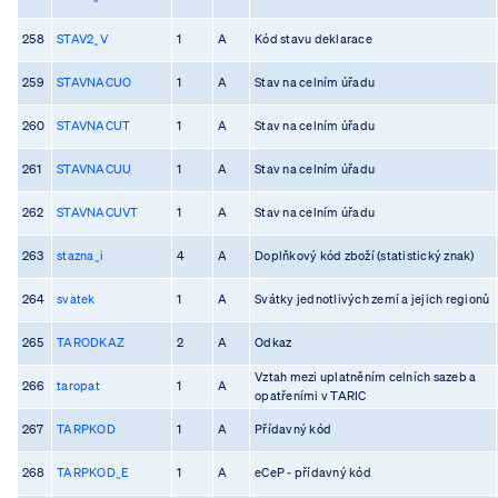
258
STAV2_V
1
A
Kód stavu deklarace
259
STAVNACUO
1
A
Stav na celním úřadu
260
STAVNACUT
1
A
Stav na celním úřadu
261
STAVNACUU
1
A
Stav na celním úřadu
262
STAVNACUVT
1
A
Stav na celním úřadu
263
stazna_i
4
A
Doplňkový kód zboží (statistický znak)
264
svatek
1
A
Svátky jednotlivých zemí a jejich regionů
265
TARODKAZ
2
A
Odkaz
Vztah mezi uplatněním celních sazeb a
266
taropat
1
A
opatřeními v TARIC
267
TARPKOD
1
A
Přídavný kód
268
TARPKOD_E
1
A
eCeP - přídavný kód