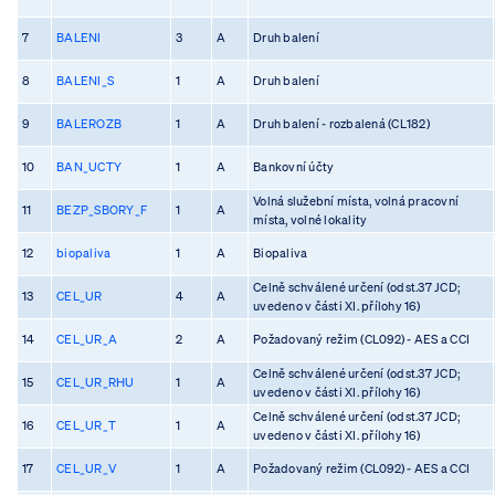
7
BALENI
3
A
Druh balení
8
BALENI_S
1
A
Druh balení
9
BALEROZB
1
A
Druh balení - rozbalená (CL182)
10
BAN_UCTY
1
A
Bankovní účty
Volná služební místa, volná pracovní
11
BEZP_SBORY_F
1
A
místa, volné lokality
12
biopaliva
1
A
Biopaliva
Celně schválené určení (odst.37 JCD;
13
CEL_UR
4
A
uvedeno v části XI. přílohy 16)
14
CEL_UR_A
2
A
Požadovaný režim (CL092) - AES a CCI
Celně schválené určení (odst.37 JCD;
15
CEL_UR_RHU
1
A
uvedeno v části XI. přílohy 16)
Celně schválené určení (odst.37 JCD;
16
CEL_UR_T
1
A
uvedeno v části XI. přílohy 16)
17
CEL_UR_V
1
A
Požadovaný režim (CL092) - AES a CCI