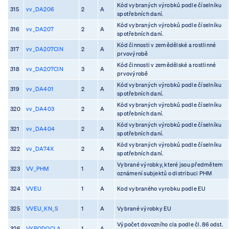
Kód vybraných výrobků podle číselníku
315
vv_DA206
2
A
spotřebních daní.
Kód vybraných výrobků podle číselníku
316
vv_DA207
2
A
spotřebních daní.
Kód činnosti v zemědělské a rostlinné
317
vv_DA207CIN
2
A
prvovýrobě
Kód činnosti v zemědělské a rostlinné
318
vv_DA207CIN
3
A
prvovýrobě
Kód vybraných výrobků podle číselníku
319
vv_DA401
2
A
spotřebních daní.
Kód vybraných výrobků podle číselníku
320
vv_DA403
2
A
spotřebních daní.
Kód vybraných výrobků podle číselníku
321
vv_DA404
2
A
spotřebních daní.
Kód vybraných výrobků podle číselníku
322
vv_DA74X
2
A
spotřebních daní.
Vybrané výrobky, které jsou předmětem
323
VV_PHM
1
A
oznámení subjektů o distribuci PHM
324
VVEU
1
A
Kod vybraného vyrobku podle EU
325
VVEU_KN_S
1
A
Vybrané výrobky EU
Výpočet dovozního cla podle čl. 86 odst.
326
VYPODOCLA
1
A