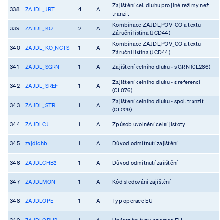
Zajištění cel. dluhu pro jiné režimy než
338
ZAJDL_JRT
4
A
tranzit
Kombinace ZAJDL,POV_CO a textu
339
ZAJDL_KO
2
A
Záruční listina (JCD44)
Kombinace ZAJDL,POV_CO a textu
340
ZAJDL_KO_NCTS
1
A
Záruční listina (JCD44)
341
ZAJDL_SGRN
1
A
Zajištení celního dluhu - s GRN (CL286)
Zajištení celního dluhu - s referencí
342
ZAJDL_SREF
1
A
(CL076)
Zajištení celního dluhu - spol. tranzit
343
ZAJDL_STR
1
A
(CL229)
344
ZAJDLCJ
1
A
Způsob uvolnění celní jistoty
345
zajdlchb
1
A
Důvod odmítnutí zajištění
346
ZAJDLCHB2
1
A
Důvod odmítnutí zajištění
347
ZAJDLMON
1
A
Kód sledování zajištění
348
ZAJDLOPE
1
A
Typ operace EU
349
ZAJDLOPUP
1
A
Upřesnění typu operace EU