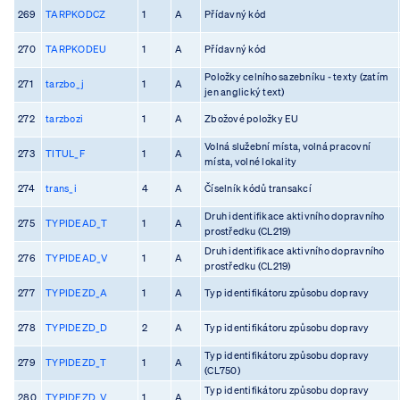
269
TARPKODCZ
1
A
Přídavný kód
270
TARPKODEU
1
A
Přídavný kód
Položky celního sazebníku - texty (zatím
271
tarzbo_j
1
A
jen anglický text)
272
tarzbozi
1
A
Zbožové položky EU
Volná služební místa, volná pracovní
273
TITUL_F
1
A
místa, volné lokality
274
trans_i
4
A
Číselník kódů transakcí
Druh identifikace aktivního dopravního
275
TYPIDEAD_T
1
A
prostředku (CL219)
Druh identifikace aktivního dopravního
276
TYPIDEAD_V
1
A
prostředku (CL219)
277
TYPIDEZD_A
1
A
Typ identifikátoru způsobu dopravy
278
TYPIDEZD_D
2
A
Typ identifikátoru způsobu dopravy
Typ identifikátoru způsobu dopravy
279
TYPIDEZD_T
1
A
(CL750)
Typ identifikátoru způsobu dopravy
280
TYPIDEZD_V
1
A