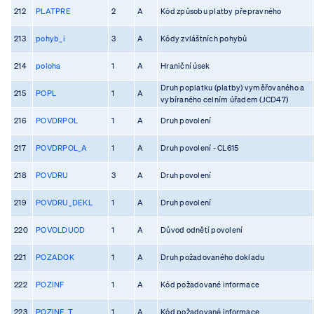
212
PLATPRE
2
A
Kód způsobu platby přepravného
213
pohyb_i
3
A
Kódy zvláštních pohybů
214
poloha
1
A
Hraniční úsek
Druh poplatku (platby) vyměřovaného a
215
POPL
1
A
vybíraného celním úřadem (JCD47)
216
POVDRPOL
1
A
Druh povolení
217
POVDRPOL_A
1
A
Druh povolení - CL615
218
POVDRU
3
A
Druh povolení
219
POVDRU_DEKL
1
A
Druh povolení
220
POVOLDUOD
1
A
Důvod odnětí povolení
221
POZADOK
1
A
Druh požadovaného dokladu
222
POZINF
1
A
Kód požadované informace
223
POZINF_T
1
A
Kód požadované informace