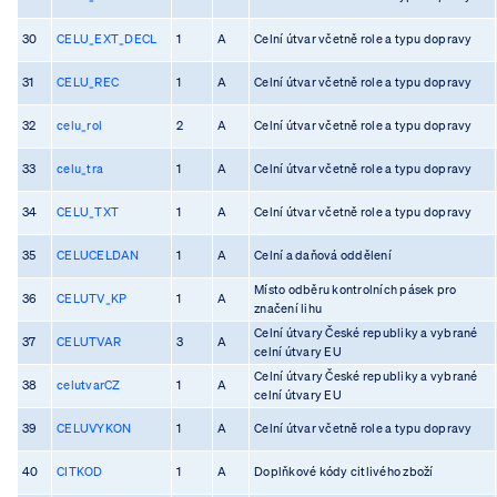
30
CELU_EXT_DECL
1
A
Celní útvar včetně role a typu dopravy
31
CELU_REC
1
A
Celní útvar včetně role a typu dopravy
32
celu_rol
2
A
Celní útvar včetně role a typu dopravy
33
celu_tra
1
A
Celní útvar včetně role a typu dopravy
34
CELU_TXT
1
A
Celní útvar včetně role a typu dopravy
35
CELUCELDAN
1
A
Celní a daňová oddělení
Místo odběru kontrolních pásek pro
36
CELUTV_KP
1
A
značení lihu
Celní útvary České republiky a vybrané
37
CELUTVAR
3
A
celní útvary EU
Celní útvary České republiky a vybrané
38
celutvarCZ
1
A
celní útvary EU
39
CELUVYKON
1
A
Celní útvar včetně role a typu dopravy
40
CITKOD
1
A
Doplňkové kódy citlivého zboží