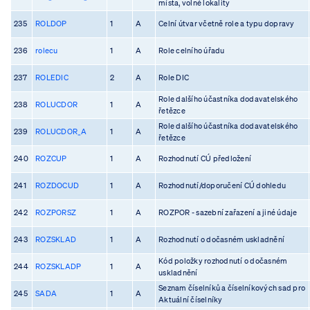
místa, volné lokality
235
ROLDOP
1
A
Celní útvar včetně role a typu dopravy
236
rolecu
1
A
Role celního úřadu
237
ROLEDIC
2
A
Role DIC
Role dalšího účastníka dodavatelského
238
ROLUCDOR
1
A
řetězce
Role dalšího účastníka dodavatelského
239
ROLUCDOR_A
1
A
řetězce
240
ROZCUP
1
A
Rozhodnutí CÚ předložení
241
ROZDOCUD
1
A
Rozhodnutí/doporučení CÚ dohledu
242
ROZPORSZ
1
A
ROZPOR - sazební zařazení a jiné údaje
243
ROZSKLAD
1
A
Rozhodnutí o dočasném uskladnění
Kód položky rozhodnutí o dočasném
244
ROZSKLADP
1
A
uskladnění
Seznam číselníků a číselníkových sad pro
245
SADA
1
A
Aktuální číselníky