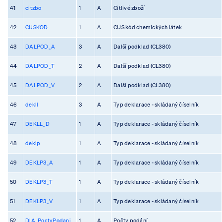
41
citzbo
1
A
Citlivé zboží
42
CUSKOD
1
A
CUS kód chemických látek
43
DALPOD_A
3
A
Další podklad (CL380)
44
DALPOD_T
2
A
Další podklad (CL380)
45
DALPOD_V
2
A
Další podklad (CL380)
46
dekll
3
A
Typ deklarace - skládaný číselník
47
DEKLL_D
1
A
Typ deklarace - skládaný číselník
48
deklp
1
A
Typ deklarace - skládaný číselník
49
DEKLP3_A
1
A
Typ deklarace - skládaný číselník
50
DEKLP3_T
1
A
Typ deklarace - skládaný číselník
51
DEKLP3_V
1
A
Typ deklarace - skládaný číselník
52
DIA_PoctyPodani
1
A
Počty podání