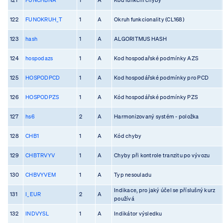
122
FUNOKRUH_T
1
A
Okruh funkcionality (CL168)
123
hash
1
A
ALGORITMUS HASH
124
hospodazs
1
A
Kod hospodařské podmínky AZS
125
HOSPODPCD
1
A
Kod hospodářské podmínky pro PCD
126
HOSPODPZS
1
A
Kód hospodářské podmínky PZS
127
hs6
2
A
Harmonizovaný systém - položka
128
CHB1
1
A
Kód chyby
129
CHBTRVYV
1
A
Chyby při kontrole tranzitu po vývozu
130
CHBVYVEM
1
A
Typ nesouladu
Indikace, pro jaký účel se příslušný kurz
131
I_EUR
2
A
používá
132
INDVYSL
1
A
Indikátor výsledku