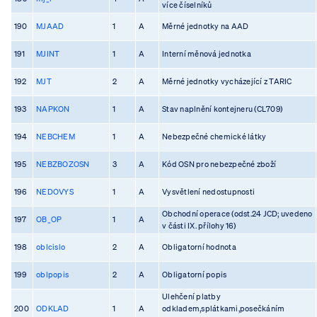
více číselníků
190
MJAAD
1
A
Měrné jednotky na AAD
191
MJINT
1
A
Interní měnová jednotka
192
MJT
2
A
Měrné jednotky vycházející z TARIC
193
NAPKON
1
A
Stav naplnění kontejneru (CL709)
194
NEBCHEM
1
A
Nebezpečné chemické látky
195
NEBZBOZOSN
3
A
Kód OSN pro nebezpečné zboží
196
NEDOVYS
1
A
Vysvětlení nedostupnosti
Obchodní operace (odst.24 JCD; uvedeno
197
OB_OP
1
A
v části IX. přílohy 16)
198
oblcislo
2
A
Obligatorní hodnota
199
oblpopis
2
A
Obligatorní popis
Ulehčení platby
200
ODKLAD
1
A
odkladem,splátkami,posečkáním