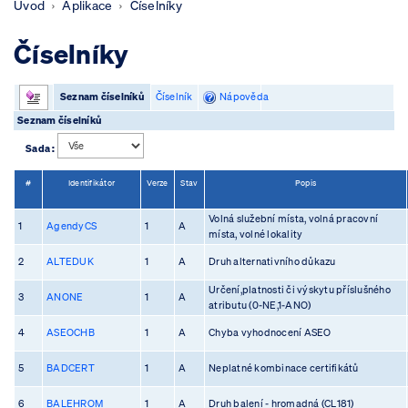
Úvod
Aplikace
Číselníky
Číselníky
Seznam číselníků
Číselník
Nápověda
Seznam číselníků
Sada :
#
Identifikátor
Verze
Stav
Popis
Volná služební místa, volná pracovní
1
AgendyCS
1
A
místa, volné lokality
2
ALTEDUK
1
A
Druh alternativního důkazu
Určení,platnosti či výskytu příslušného
3
ANONE
1
A
atributu (0-NE,1-ANO)
4
ASEOCHB
1
A
Chyba vyhodnocení ASEO
5
BADCERT
1
A
Neplatné kombinace certifikátů
6
BALEHROM
1
A
Druh balení - hromadná (CL181)