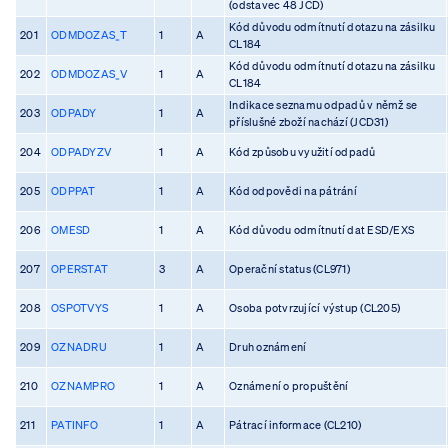
(odstavec 48 JCD)
Kód důvodu odmítnutí dotazu na zásilku
201
ODMDOZAS_T
1
A
CL184
Kód důvodu odmítnutí dotazu na zásilku
202
ODMDOZAS_V
1
A
CL184
Indikace seznamu odpadů v němž se
203
ODPADY
1
A
příslušné zboží nachází (JCD31)
204
ODPADYZV
1
A
Kód způsobu využití odpadů
205
ODPPAT
1
A
Kód odpovědi na pátrání
206
OMESD
1
A
Kód důvodu odmítnutí dat ESD/EXS
207
OPERSTAT
3
A
Operační status (CL971)
208
OSPOTVYS
1
A
Osoba potvrzující výstup (CL205)
209
OZNADRU
1
A
Druh oznámení
210
OZNAMPRO
1
A
Oznámení o propuštění
211
PATINFO
1
A
Pátrací informace (CL210)