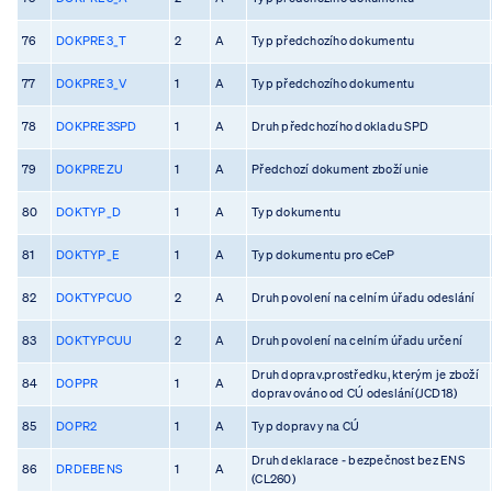
76
DOKPRE3_T
2
A
Typ předchozího dokumentu
77
DOKPRE3_V
1
A
Typ předchozího dokumentu
78
DOKPRE3SPD
1
A
Druh předchozího dokladu SPD
79
DOKPREZU
1
A
Předchozí dokument zboží unie
80
DOKTYP_D
1
A
Typ dokumentu
81
DOKTYP_E
1
A
Typ dokumentu pro eCeP
82
DOKTYPCUO
2
A
Druh povolení na celním úřadu odeslání
83
DOKTYPCUU
2
A
Druh povolení na celním úřadu určení
Druh doprav.prostředku, kterým je zboží
84
DOPPR
1
A
dopravováno od CÚ odeslání(JCD18)
85
DOPR2
1
A
Typ dopravy na CÚ
Druh deklarace - bezpečnost bez ENS
86
DRDEBENS
1
A
(CL260)