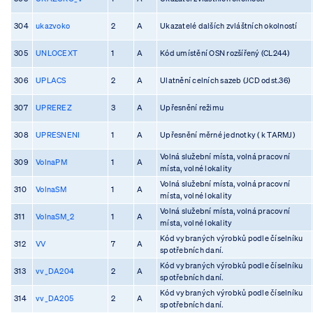
304
ukazvoko
2
A
Ukazatelé dalších zvláštních okolností
305
UNLOCEXT
1
A
Kód umístění OSN rozšířený (CL244)
306
UPLACS
2
A
Ulatnění celních sazeb (JCD odst.36)
307
UPREREZ
3
A
Upřesnění režimu
308
UPRESNENI
1
A
Upřesnění měrné jednotky ( k TARMJ)
Volná služební místa, volná pracovní
309
VolnaPM
1
A
místa, volné lokality
Volná služební místa, volná pracovní
310
VolnaSM
1
A
místa, volné lokality
Volná služební místa, volná pracovní
311
VolnaSM_2
1
A
místa, volné lokality
Kód vybraných výrobků podle číselníku
312
VV
7
A
spotřebních daní.
Kód vybraných výrobků podle číselníku
313
vv_DA204
2
A
spotřebních daní.
Kód vybraných výrobků podle číselníku
314
vv_DA205
2
A
spotřebních daní.