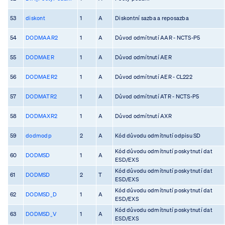
53
diskont
1
A
Diskontní sazba a reposazba
54
DODMAAR2
1
A
Důvod odmítnutí AAR - NCTS-P5
55
DODMAER
1
A
Důvod odmítnutí AER
56
DODMAER2
1
A
Důvod odmítnutí AER - CL222
57
DODMATR2
1
A
Důvod odmítnutí ATR - NCTS-P5
58
DODMAXR2
1
A
Důvod odmítnutí AXR
59
dodmodp
2
A
Kód důvodu odmítnutí odpisu SD
Kód důvodu odmítnutí poskytnutí dat
60
DODMSD
1
A
ESD/EXS
Kód důvodu odmítnutí poskytnutí dat
61
DODMSD
2
T
ESD/EXS
Kód důvodu odmítnutí poskytnutí dat
62
DODMSD_D
1
A
ESD/EXS
Kód důvodu odmítnutí poskytnutí dat
63
DODMSD_V
1
A
ESD/EXS