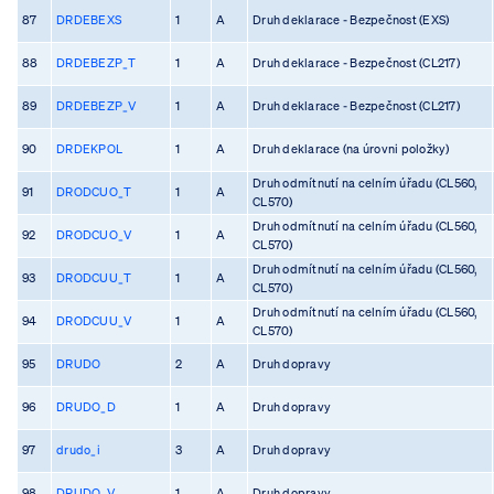
87
DRDEBEXS
1
A
Druh deklarace - Bezpečnost (EXS)
88
DRDEBEZP_T
1
A
Druh deklarace - Bezpečnost (CL217)
89
DRDEBEZP_V
1
A
Druh deklarace - Bezpečnost (CL217)
90
DRDEKPOL
1
A
Druh deklarace (na úrovni položky)
Druh odmítnutí na celním úřadu (CL560,
91
DRODCUO_T
1
A
CL570)
Druh odmítnutí na celním úřadu (CL560,
92
DRODCUO_V
1
A
CL570)
Druh odmítnutí na celním úřadu (CL560,
93
DRODCUU_T
1
A
CL570)
Druh odmítnutí na celním úřadu (CL560,
94
DRODCUU_V
1
A
CL570)
95
DRUDO
2
A
Druh dopravy
96
DRUDO_D
1
A
Druh dopravy
97
drudo_i
3
A
Druh dopravy
98
DRUDO_V
1
A
Druh dopravy