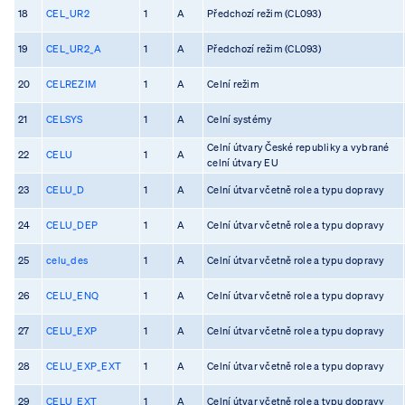
18
CEL_UR2
1
A
Předchozí režim (CL093)
19
CEL_UR2_A
1
A
Předchozí režim (CL093)
20
CELREZIM
1
A
Celní režim
21
CELSYS
1
A
Celní systémy
Celní útvary České republiky a vybrané
22
CELU
1
A
celní útvary EU
23
CELU_D
1
A
Celní útvar včetně role a typu dopravy
24
CELU_DEP
1
A
Celní útvar včetně role a typu dopravy
25
celu_des
1
A
Celní útvar včetně role a typu dopravy
26
CELU_ENQ
1
A
Celní útvar včetně role a typu dopravy
27
CELU_EXP
1
A
Celní útvar včetně role a typu dopravy
28
CELU_EXP_EXT
1
A
Celní útvar včetně role a typu dopravy
29
CELU_EXT
1
A
Celní útvar včetně role a typu dopravy