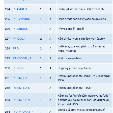
224
PRAVIDLO
1
A
Podmínky/pravidla v ECR zprávách
225
PREVYVDOK
1
A
Druh předchozího vývozního dokladu
226
PREZBOCS
1
A
Převod zboží - zboží
227
PRIODCA
2
A
Kód přičtených a odečtených částek
Indikace, zda kód platí pro Extrastat
228
PRO
2
A
nebo Intrastat
229
RAKODOBL_A
1
A
Kód rizikové oblasti
230
REGION
1
A
Regiony jednotlivých zemí
Režim Společenství (odst. 37, 2. pododdil
231
REZIM_EU
1
A
JSD)
232
REZIM_EU_E
1
A
Režim Společenství - eCeP
Kódy upřesňující režim nebo vyjadřující
233
REZIMEU2_V
1
A
požadavek na celní či daň. úlevu (kol. 37,
2. pododdíl CP)
Volná služební místa, volná pracovní
234
RID_PRUKAZ_F
1
A