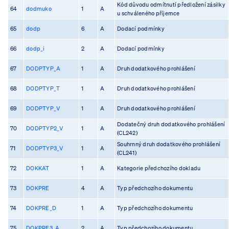
Kód důvodu odmítnutí předložení zásilky
64
dodmuko
1
A
u schváleného příjemce
65
dodp
6
A
Dodací podmínky
66
dodp_i
2
A
Dodací podmínky
67
DODPTYP_A
1
A
Druh dodatkového prohlášení
68
DODPTYP_T
1
A
Druh dodatkového prohlášení
69
DODPTYP_V
1
A
Druh dodatkového prohlášení
Dodatečný druh dodatkového prohlášení
70
DODPTYP2_V
1
A
(CL242)
Souhrnný druh dodatkového prohlášení
71
DODPTYP3_V
1
A
(CL241)
72
DOKKAT
1
A
Kategorie předchozího dokladu
73
DOKPRE
4
A
Typ předchozího dokumentu
74
DOKPRE_D
1
A
Typ předchozího dokumentu
75
DOKPRE3_A
2
A
Typ předchozího dokumentu