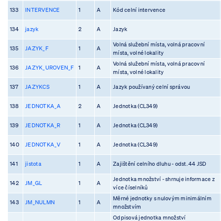
133
INTERVENCE
1
A
Kód celní intervence
134
jazyk
2
A
Jazyk
Volná služební místa, volná pracovní
135
JAZYK_F
1
A
místa, volné lokality
Volná služební místa, volná pracovní
136
JAZYK_UROVEN_F
1
A
místa, volné lokality
137
JAZYKCS
1
A
Jazyk používaný celní správou
138
JEDNOTKA_A
2
A
Jednotka (CL349)
139
JEDNOTKA_R
1
A
Jednotka (CL349)
140
JEDNOTKA_V
1
A
Jednotka (CL349)
141
jistota
1
A
Zajištění celního dluhu - odst. 44 JSD
Jednotka množství - shrnuje informace z
142
JM_GL
1
A
více číselníků
Měrné jednotky s nulovým minimálním
143
JM_NULMN
1
A
množstvím
Odpisová jednotka množství