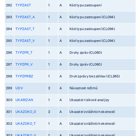
292
TYPZAST
1
A
Kód typu zastoupení
293
TYPZAST_A
1
A
Kód typu zastoupení (CL094)
294
TYPZAST_T
1
A
Kód typu zastoupení (CL094)
295
TYPZAST_V
1
A
Kód typu zastoupení (CL094)
296
TYPZPR_T
1
A
Druhy zpráv (CL060)
297
TYPZPR_V
1
A
Druhy zpráv (CL060)
298
TYPZPRBZ
1
A
Druh zprávy bez záhlaví (CL385)
299
UDV
2
A
Návaznost režimů
300
UKARIZAN
1
A
Ukazatel rizikové analýzy
301
UKAZOKO_D
2
A
Ukazatel zvláštních okolností
302
UKAZOKO_T
1
A
Ukazatel zvláštních okolností
303
UKAZOKO_V
1
A
Ukazatel zvláštních okolností