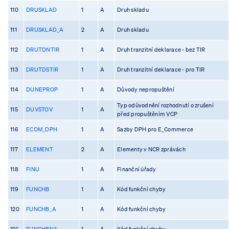
110
DRUSKLAD
1
A
Druh skladu
111
DRUSKLAD_A
2
A
Druh skladu
112
DRUTDNTIR
1
A
Druh tranzitní deklarace - bez TIR
113
DRUTDSTIR
1
A
Druh tranzitní deklarace - pro TIR
114
DUNEPROP
1
A
Důvody nepropuštění
Typ odůvodnění rozhodnutí o zrušení
115
DUVSTOV
1
A
před propuštěním VCP
116
ECOM_DPH
1
A
Sazby DPH pro E_Commerce
117
ELEMENT
2
A
Elementy v NCR zprávách
118
FINU
1
A
Finanční úřady
119
FUNCHB
1
A
Kód funkční chyby
120
FUNCHB_A
1
A
Kód funkční chyby
121
FUNCHBNA
1
A
Kód funkční chyby