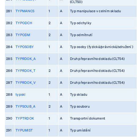
(CL750)
281
TYPMANCS
1
A
Typ manipulace v celním skladu
282
TYPODCH
2
A
Typ odchylky
283
TYPODM
2
A
Typ odmítnutí
284
TYPOSOBY
1
A
Typ osoby ( fyzická/právnická/sdružení )
285
TYPRDOK_A
1
A
Druh přepravního dokladu (CL754)
286
TYPRDOK_T
2
A
Druh přepravního dokladu (CL754)
287
TYPRDOK_V
2
A
Druh přepravního dokladu (CL754)
288
typskl
1
A
Typ skladu
289
TYPSOUB_A
2
A
Typ souboru
290
TYPTRDOK
1
A
Transportní dokument
291
TYPUMIST
1
A
Typ umístění