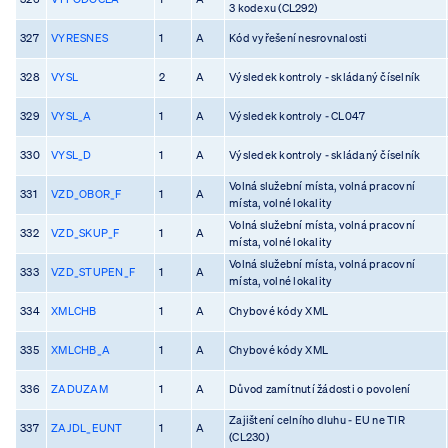
3 kodexu (CL292)
327
VYRESNES
1
A
Kód vyřešení nesrovnalosti
328
VYSL
2
A
Výsledek kontroly - skládaný číselník
329
VYSL_A
1
A
Výsledek kontroly - CL047
330
VYSL_D
1
A
Výsledek kontroly - skládaný číselník
Volná služební místa, volná pracovní
331
VZD_OBOR_F
1
A
místa, volné lokality
Volná služební místa, volná pracovní
332
VZD_SKUP_F
1
A
místa, volné lokality
Volná služební místa, volná pracovní
333
VZD_STUPEN_F
1
A
místa, volné lokality
334
XMLCHB
1
A
Chybové kódy XML
335
XMLCHB_A
1
A
Chybové kódy XML
336
ZADUZAM
1
A
Důvod zamítnutí žádosti o povolení
Zajištení celního dluhu - EU ne TIR
337
ZAJDL_EUNT
1
A
(CL230)