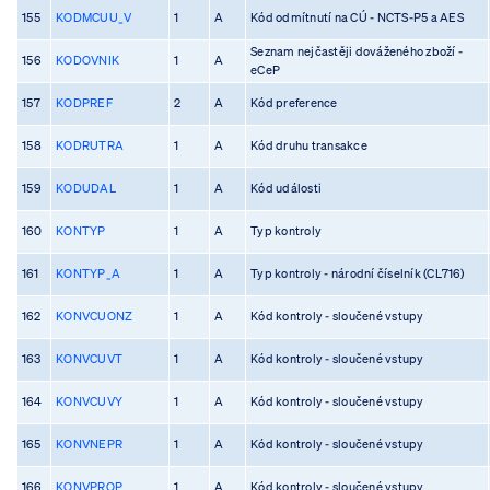
155
KODMCUU_V
1
A
Kód odmítnutí na CÚ - NCTS-P5 a AES
Seznam nejčastěji dováženého zboží -
156
KODOVNIK
1
A
eCeP
157
KODPREF
2
A
Kód preference
158
KODRUTRA
1
A
Kód druhu transakce
159
KODUDAL
1
A
Kód události
160
KONTYP
1
A
Typ kontroly
161
KONTYP_A
1
A
Typ kontroly - národní číselník (CL716)
162
KONVCUONZ
1
A
Kód kontroly - sloučené vstupy
163
KONVCUVT
1
A
Kód kontroly - sloučené vstupy
164
KONVCUVY
1
A
Kód kontroly - sloučené vstupy
165
KONVNEPR
1
A
Kód kontroly - sloučené vstupy
166
KONVPROP
1
A
Kód kontroly - sloučené vstupy