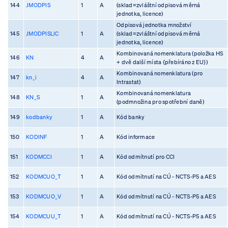
144
JMODPIS
1
A
(sklad=zvláštní odpisová měrná
jednotka, licence)
Odpisová jednotka množství
145
JMODPISLIC
1
A
(sklad=zvláštní odpisová měrná
jednotka, licence)
Kombinovaná nomenklatura (položka HS
146
KN
4
A
+ dvě další místa {přebíráno z EU})
Kombinovaná nomenklatura (pro
147
kn_i
4
A
Intrastat)
Kombinovaná nomenklatura
148
KN_S
1
A
(podmnožina pro spotřební daně)
149
kodbanky
1
A
Kód banky
150
KODINF
1
A
Kód informace
151
KODMCCI
1
A
Kód odmítnutí pro CCI
152
KODMCUO_T
1
A
Kód odmítnutí na CÚ - NCTS-P5 a AES
153
KODMCUO_V
1
A
Kód odmítnutí na CÚ - NCTS-P5 a AES
154
KODMCUU_T
1
A
Kód odmítnutí na CÚ - NCTS-P5 a AES