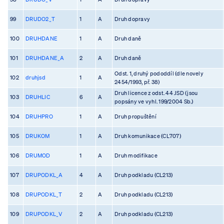
99
DRUDO2_T
1
A
Druh dopravy
100
DRUHDANE
1
A
Druh daně
101
DRUHDANE_A
2
A
Druh daně
Odst. 1, druhý pododdíl (dle novely
102
druhjsd
1
A
2454/1993, př. 38)
Druh licence z odst. 44 JSD (jsou
103
DRUHLIC
6
A
popsány ve vyhl. 199/2004 Sb.)
104
DRUHPRO
1
A
Druh propuštění
105
DRUKOM
1
A
Druh komunikace (CL707)
106
DRUMOD
1
A
Druh modifikace
107
DRUPODKL_A
4
A
Druh podkladu (CL213)
108
DRUPODKL_T
2
A
Druh podkladu (CL213)
109
DRUPODKL_V
2
A
Druh podkladu (CL213)