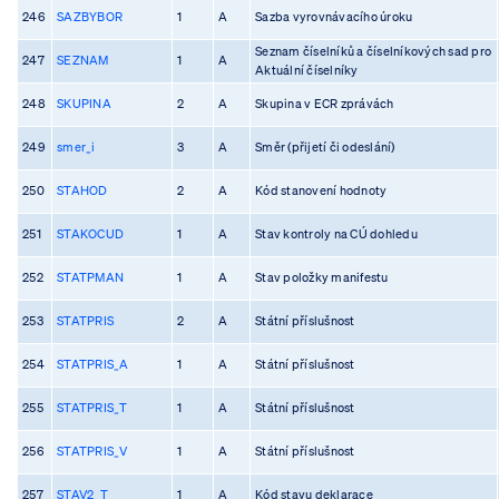
246
SAZBYBOR
1
A
Sazba vyrovnávacího úroku
Seznam číselníků a číselníkových sad pro
247
SEZNAM
1
A
Aktuální číselníky
248
SKUPINA
2
A
Skupina v ECR zprávách
249
smer_i
3
A
Směr (přijetí či odeslání)
250
STAHOD
2
A
Kód stanovení hodnoty
251
STAKOCUD
1
A
Stav kontroly na CÚ dohledu
252
STATPMAN
1
A
Stav položky manifestu
253
STATPRIS
2
A
Státní příslušnost
254
STATPRIS_A
1
A
Státní příslušnost
255
STATPRIS_T
1
A
Státní příslušnost
256
STATPRIS_V
1
A
Státní příslušnost
257
STAV2_T
1
A
Kód stavu deklarace