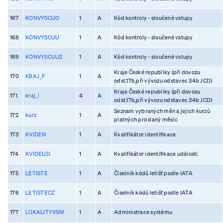
167
KONVYSCUO
1
A
Kód kontroly - sloučené vstupy
168
KONVYSCUU
1
A
Kód kontroly - sloučené vstupy
169
KONVYSCUU2
1
A
Kód kontroly - sloučené vstupy
Kraje České republiky (při dovozu
170
KRAJ_F
1
A
odst.17b,při vývozu odstavec 34b JCD)
Kraje České republiky (při dovozu
171
kraj_i
4
A
odst.17b,při vývozu odstavec 34b JCD)
Seznam vybraných měn a jejich kurzů
172
kurz
1
A
platných pro daný měsíc
173
KVIDEN
1
A
Kvalifikátor identifikace
174
KVIDEUD
1
A
Kvalifikátor identifikace události
175
LETISTE
1
A
Číselník kódů letišť podle IATA
176
LETISTECZ
1
A
Číselník kódů letišť podle IATA
177
LOKALITYVSM
1
A
Administrace systému