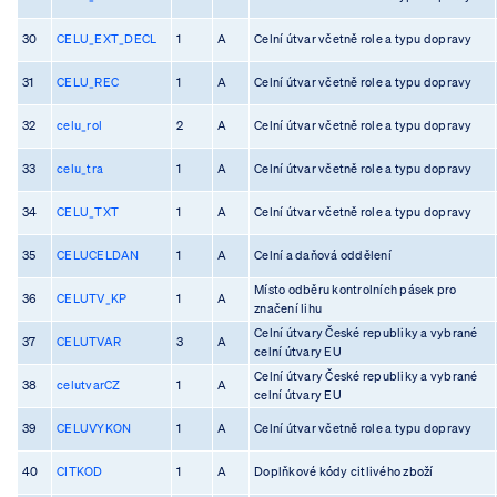
30
CELU_EXT_DECL
1
A
Celní útvar včetně role a typu dopravy
31
CELU_REC
1
A
Celní útvar včetně role a typu dopravy
32
celu_rol
2
A
Celní útvar včetně role a typu dopravy
33
celu_tra
1
A
Celní útvar včetně role a typu dopravy
34
CELU_TXT
1
A
Celní útvar včetně role a typu dopravy
35
CELUCELDAN
1
A
Celní a daňová oddělení
Místo odběru kontrolních pásek pro
36
CELUTV_KP
1
A
značení lihu
Celní útvary České republiky a vybrané
37
CELUTVAR
3
A
celní útvary EU
Celní útvary České republiky a vybrané
38
celutvarCZ
1
A
celní útvary EU
39
CELUVYKON
1
A
Celní útvar včetně role a typu dopravy
40
CITKOD
1
A
Doplňkové kódy citlivého zboží