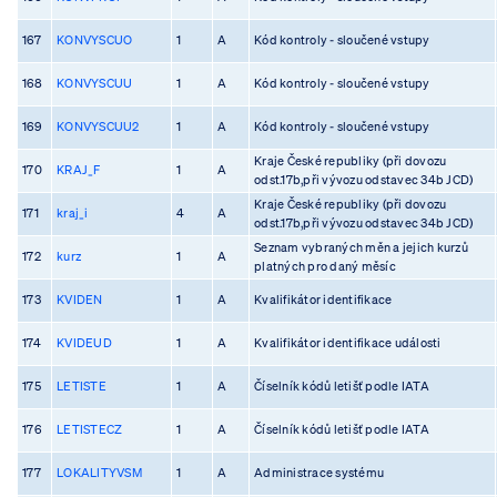
167
KONVYSCUO
1
A
Kód kontroly - sloučené vstupy
168
KONVYSCUU
1
A
Kód kontroly - sloučené vstupy
169
KONVYSCUU2
1
A
Kód kontroly - sloučené vstupy
Kraje České republiky (při dovozu
170
KRAJ_F
1
A
odst.17b,při vývozu odstavec 34b JCD)
Kraje České republiky (při dovozu
171
kraj_i
4
A
odst.17b,při vývozu odstavec 34b JCD)
Seznam vybraných měn a jejich kurzů
172
kurz
1
A
platných pro daný měsíc
173
KVIDEN
1
A
Kvalifikátor identifikace
174
KVIDEUD
1
A
Kvalifikátor identifikace události
175
LETISTE
1
A
Číselník kódů letišť podle IATA
176
LETISTECZ
1
A
Číselník kódů letišť podle IATA
177
LOKALITYVSM
1
A
Administrace systému