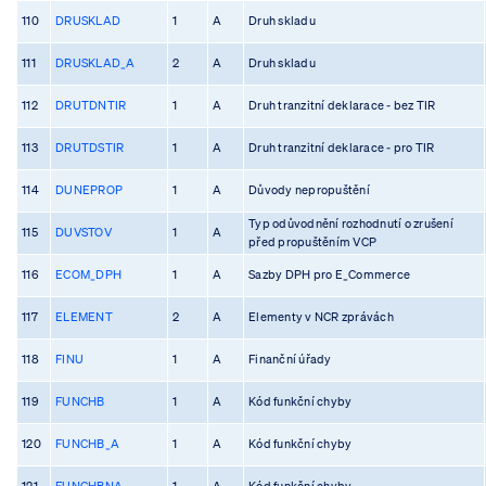
110
DRUSKLAD
1
A
Druh skladu
111
DRUSKLAD_A
2
A
Druh skladu
112
DRUTDNTIR
1
A
Druh tranzitní deklarace - bez TIR
113
DRUTDSTIR
1
A
Druh tranzitní deklarace - pro TIR
114
DUNEPROP
1
A
Důvody nepropuštění
Typ odůvodnění rozhodnutí o zrušení
115
DUVSTOV
1
A
před propuštěním VCP
116
ECOM_DPH
1
A
Sazby DPH pro E_Commerce
117
ELEMENT
2
A
Elementy v NCR zprávách
118
FINU
1
A
Finanční úřady
119
FUNCHB
1
A
Kód funkční chyby
120
FUNCHB_A
1
A
Kód funkční chyby
121
FUNCHBNA
1
A
Kód funkční chyby