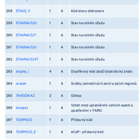
258
STAV2_V
1
A
Kód stavu deklarace
259
STAVNACUO
1
A
Stav na celním úřadu
260
STAVNACUT
1
A
Stav na celním úřadu
261
STAVNACUU
1
A
Stav na celním úřadu
262
STAVNACUVT
1
A
Stav na celním úřadu
263
stazna_i
4
A
Doplňkový kód zboží (statistický znak)
264
svatek
1
A
Svátky jednotlivých zemí a jejich regionů
265
TARODKAZ
2
A
Odkaz
Vztah mezi uplatněním celních sazeb a
266
taropat
1
A
opatřeními v TARIC
267
TARPKOD
1
A
Přídavný kód
268
TARPKOD_E
1
A
eCeP - přídavný kód