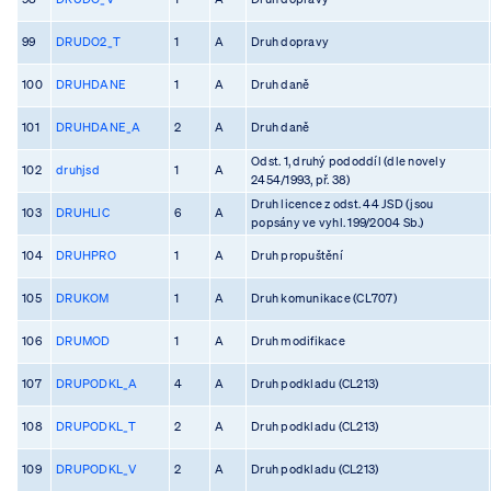
99
DRUDO2_T
1
A
Druh dopravy
100
DRUHDANE
1
A
Druh daně
101
DRUHDANE_A
2
A
Druh daně
Odst. 1, druhý pododdíl (dle novely
102
druhjsd
1
A
2454/1993, př. 38)
Druh licence z odst. 44 JSD (jsou
103
DRUHLIC
6
A
popsány ve vyhl. 199/2004 Sb.)
104
DRUHPRO
1
A
Druh propuštění
105
DRUKOM
1
A
Druh komunikace (CL707)
106
DRUMOD
1
A
Druh modifikace
107
DRUPODKL_A
4
A
Druh podkladu (CL213)
108
DRUPODKL_T
2
A
Druh podkladu (CL213)
109
DRUPODKL_V
2
A
Druh podkladu (CL213)