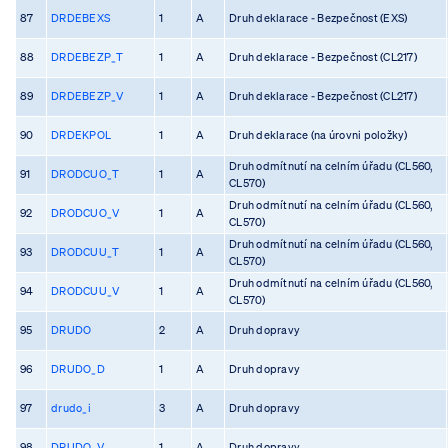
87
DRDEBEXS
1
A
Druh deklarace - Bezpečnost (EXS)
88
DRDEBEZP_T
1
A
Druh deklarace - Bezpečnost (CL217)
89
DRDEBEZP_V
1
A
Druh deklarace - Bezpečnost (CL217)
90
DRDEKPOL
1
A
Druh deklarace (na úrovni položky)
Druh odmítnutí na celním úřadu (CL560,
91
DRODCUO_T
1
A
CL570)
Druh odmítnutí na celním úřadu (CL560,
92
DRODCUO_V
1
A
CL570)
Druh odmítnutí na celním úřadu (CL560,
93
DRODCUU_T
1
A
CL570)
Druh odmítnutí na celním úřadu (CL560,
94
DRODCUU_V
1
A
CL570)
95
DRUDO
2
A
Druh dopravy
96
DRUDO_D
1
A
Druh dopravy
97
drudo_i
3
A
Druh dopravy
98
DRUDO_V
1
A
Druh dopravy