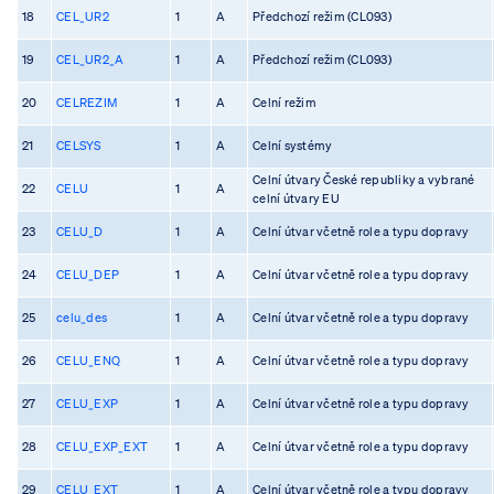
18
CEL_UR2
1
A
Předchozí režim (CL093)
19
CEL_UR2_A
1
A
Předchozí režim (CL093)
20
CELREZIM
1
A
Celní režim
21
CELSYS
1
A
Celní systémy
Celní útvary České republiky a vybrané
22
CELU
1
A
celní útvary EU
23
CELU_D
1
A
Celní útvar včetně role a typu dopravy
24
CELU_DEP
1
A
Celní útvar včetně role a typu dopravy
25
celu_des
1
A
Celní útvar včetně role a typu dopravy
26
CELU_ENQ
1
A
Celní útvar včetně role a typu dopravy
27
CELU_EXP
1
A
Celní útvar včetně role a typu dopravy
28
CELU_EXP_EXT
1
A
Celní útvar včetně role a typu dopravy
29
CELU_EXT
1
A
Celní útvar včetně role a typu dopravy