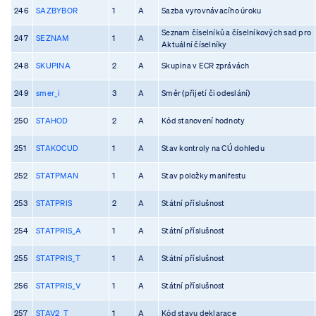
246
SAZBYBOR
1
A
Sazba vyrovnávacího úroku
Seznam číselníků a číselníkových sad pro
247
SEZNAM
1
A
Aktuální číselníky
248
SKUPINA
2
A
Skupina v ECR zprávách
249
smer_i
3
A
Směr (přijetí či odeslání)
250
STAHOD
2
A
Kód stanovení hodnoty
251
STAKOCUD
1
A
Stav kontroly na CÚ dohledu
252
STATPMAN
1
A
Stav položky manifestu
253
STATPRIS
2
A
Státní příslušnost
254
STATPRIS_A
1
A
Státní příslušnost
255
STATPRIS_T
1
A
Státní příslušnost
256
STATPRIS_V
1
A
Státní příslušnost
257
STAV2_T
1
A
Kód stavu deklarace