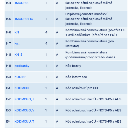
144
JMODPIS
1
A
(sklad=zvláštní odpisová měrná
jednotka, licence)
Odpisová jednotka množství
145
JMODPISLIC
1
A
(sklad=zvláštní odpisová měrná
jednotka, licence)
Kombinovaná nomenklatura (položka HS
146
KN
4
A
+ dvě další místa {přebíráno z EU})
Kombinovaná nomenklatura (pro
147
kn_i
4
A
Intrastat)
Kombinovaná nomenklatura
148
KN_S
1
A
(podmnožina pro spotřební daně)
149
kodbanky
1
A
Kód banky
150
KODINF
1
A
Kód informace
151
KODMCCI
1
A
Kód odmítnutí pro CCI
152
KODMCUO_T
1
A
Kód odmítnutí na CÚ - NCTS-P5 a AES
153
KODMCUO_V
1
A
Kód odmítnutí na CÚ - NCTS-P5 a AES
154
KODMCUU_T
1
A
Kód odmítnutí na CÚ - NCTS-P5 a AES