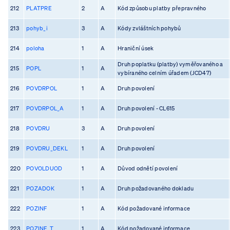
212
PLATPRE
2
A
Kód způsobu platby přepravného
213
pohyb_i
3
A
Kódy zvláštních pohybů
214
poloha
1
A
Hraniční úsek
Druh poplatku (platby) vyměřovaného a
215
POPL
1
A
vybíraného celním úřadem (JCD47)
216
POVDRPOL
1
A
Druh povolení
217
POVDRPOL_A
1
A
Druh povolení - CL615
218
POVDRU
3
A
Druh povolení
219
POVDRU_DEKL
1
A
Druh povolení
220
POVOLDUOD
1
A
Důvod odnětí povolení
221
POZADOK
1
A
Druh požadovaného dokladu
222
POZINF
1
A
Kód požadované informace
223
POZINF_T
1
A
Kód požadované informace