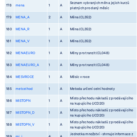
Seznam vybraných měn a jejich kurzů
178
mena
1
A
platných pro daný měsíc
179
MENA_A
2
A
Měna (CL352)
180
MENA_R
1
A
Měna (CL352)
181
MENA_V
1
A
Měna (CL352)
182
MENAEURO
1
A
Měny pro tranzit (CL048)
183
MENAEURO_A
1
A
Měny pro tranzit (CL048)
184
MESVROCE
1
A
Měsíc v roce
185
metcelhod
1
A
Metoda určení celní hodnoty
Místo přechodu nákladů z prodávajícího
186
MISTOPN
1
A
na kupujícího (JCD20)
Místo přechodu nákladů z prodávajícího
187
MISTOPN_D
1
A
na kupujícího (JCD20)
Místo přechodu nákladů z prodávajícího
188
MISTOPN_V
1
A
na kupujícího (JCD20)
Jednotka množství - shrnuje informace z
189
mj_i
4
A