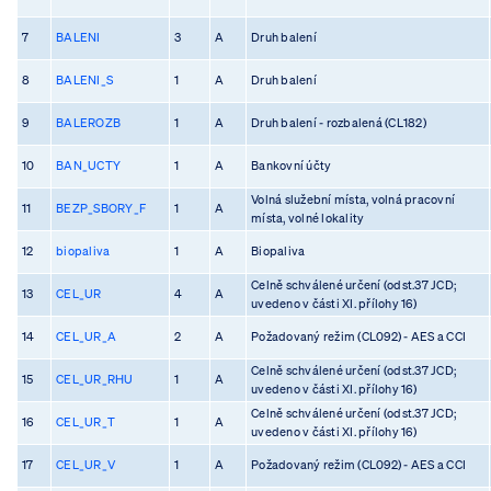
7
BALENI
3
A
Druh balení
8
BALENI_S
1
A
Druh balení
9
BALEROZB
1
A
Druh balení - rozbalená (CL182)
10
BAN_UCTY
1
A
Bankovní účty
Volná služební místa, volná pracovní
11
BEZP_SBORY_F
1
A
místa, volné lokality
12
biopaliva
1
A
Biopaliva
Celně schválené určení (odst.37 JCD;
13
CEL_UR
4
A
uvedeno v části XI. přílohy 16)
14
CEL_UR_A
2
A
Požadovaný režim (CL092) - AES a CCI
Celně schválené určení (odst.37 JCD;
15
CEL_UR_RHU
1
A
uvedeno v části XI. přílohy 16)
Celně schválené určení (odst.37 JCD;
16
CEL_UR_T
1
A
uvedeno v části XI. přílohy 16)
17
CEL_UR_V
1
A
Požadovaný režim (CL092) - AES a CCI