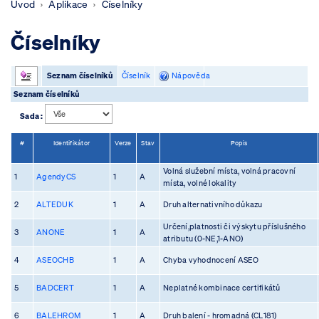
Úvod
Aplikace
Číselníky
Číselníky
Seznam číselníků
Číselník
Nápověda
Seznam číselníků
Sada :
#
Identifikátor
Verze
Stav
Popis
Volná služební místa, volná pracovní
1
AgendyCS
1
A
místa, volné lokality
2
ALTEDUK
1
A
Druh alternativního důkazu
Určení,platnosti či výskytu příslušného
3
ANONE
1
A
atributu (0-NE,1-ANO)
4
ASEOCHB
1
A
Chyba vyhodnocení ASEO
5
BADCERT
1
A
Neplatné kombinace certifikátů
6
BALEHROM
1
A
Druh balení - hromadná (CL181)