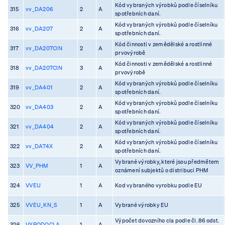
Kód vybraných výrobků podle číselníku
315
vv_DA206
2
A
spotřebních daní.
Kód vybraných výrobků podle číselníku
316
vv_DA207
2
A
spotřebních daní.
Kód činnosti v zemědělské a rostlinné
317
vv_DA207CIN
2
A
prvovýrobě
Kód činnosti v zemědělské a rostlinné
318
vv_DA207CIN
3
A
prvovýrobě
Kód vybraných výrobků podle číselníku
319
vv_DA401
2
A
spotřebních daní.
Kód vybraných výrobků podle číselníku
320
vv_DA403
2
A
spotřebních daní.
Kód vybraných výrobků podle číselníku
321
vv_DA404
2
A
spotřebních daní.
Kód vybraných výrobků podle číselníku
322
vv_DA74X
2
A
spotřebních daní.
Vybrané výrobky, které jsou předmětem
323
VV_PHM
1
A
oznámení subjektů o distribuci PHM
324
VVEU
1
A
Kod vybraného vyrobku podle EU
325
VVEU_KN_S
1
A
Vybrané výrobky EU
Výpočet dovozního cla podle čl. 86 odst.
326
VYPODOCLA
1
A