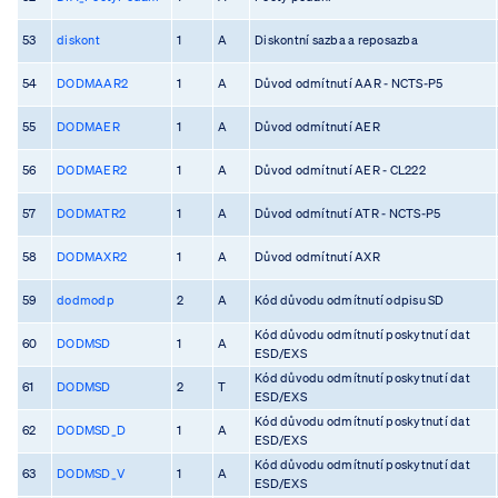
53
diskont
1
A
Diskontní sazba a reposazba
54
DODMAAR2
1
A
Důvod odmítnutí AAR - NCTS-P5
55
DODMAER
1
A
Důvod odmítnutí AER
56
DODMAER2
1
A
Důvod odmítnutí AER - CL222
57
DODMATR2
1
A
Důvod odmítnutí ATR - NCTS-P5
58
DODMAXR2
1
A
Důvod odmítnutí AXR
59
dodmodp
2
A
Kód důvodu odmítnutí odpisu SD
Kód důvodu odmítnutí poskytnutí dat
60
DODMSD
1
A
ESD/EXS
Kód důvodu odmítnutí poskytnutí dat
61
DODMSD
2
T
ESD/EXS
Kód důvodu odmítnutí poskytnutí dat
62
DODMSD_D
1
A
ESD/EXS
Kód důvodu odmítnutí poskytnutí dat
63
DODMSD_V
1
A
ESD/EXS