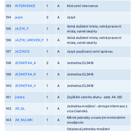
133
INTERVENCE
1
A
Kód celní intervence
134
jazyk
2
A
Jazyk
Volná služební místa, volná pracovní
135
JAZYK_F
1
A
místa, volné lokality
Volná služební místa, volná pracovní
136
JAZYK_UROVEN_F
1
A
místa, volné lokality
137
JAZYKCS
1
A
Jazyk používaný celní správou
138
JEDNOTKA_A
2
A
Jednotka (CL349)
139
JEDNOTKA_R
1
A
Jednotka (CL349)
140
JEDNOTKA_V
1
A
Jednotka (CL349)
141
jistota
1
A
Zajištění celního dluhu - odst. 44 JSD
Jednotka množství - shrnuje informace z
142
JM_GL
1
A
více číselníků
Měrné jednotky s nulovým minimálním
143
JM_NULMN
1
A
množstvím
Odpisová jednotka množství