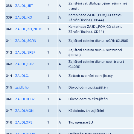
Zajištění cel. dluhu pro jiné režimy než
338
ZAJDL_JRT
4
A
tranzit
Kombinace ZAJDL,POV_CO a textu
339
ZAJDL_KO
2
A
Záruční listina (JCD44)
Kombinace ZAJDL,POV_CO a textu
340
ZAJDL_KO_NCTS
1
A
Záruční listina (JCD44)
341
ZAJDL_SGRN
1
A
Zajištení celního dluhu - s GRN (CL286)
Zajištení celního dluhu - s referencí
342
ZAJDL_SREF
1
A
(CL076)
Zajištení celního dluhu - spol. tranzit
343
ZAJDL_STR
1
A
(CL229)
344
ZAJDLCJ
1
A
Způsob uvolnění celní jistoty
345
zajdlchb
1
A
Důvod odmítnutí zajištění
346
ZAJDLCHB2
1
A
Důvod odmítnutí zajištění
347
ZAJDLMON
1
A
Kód sledování zajištění
348
ZAJDLOPE
1
A
Typ operace EU
349
ZAJDLOPUP
1
A
Upřesnění typu operace EU