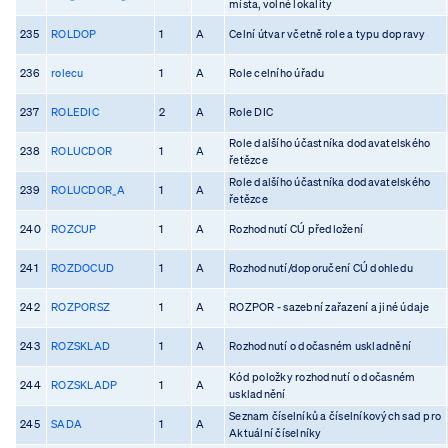
místa, volné lokality
235
ROLDOP
1
A
Celní útvar včetně role a typu dopravy
236
rolecu
1
A
Role celního úřadu
237
ROLEDIC
2
A
Role DIC
Role dalšího účastníka dodavatelského
238
ROLUCDOR
1
A
řetězce
Role dalšího účastníka dodavatelského
239
ROLUCDOR_A
1
A
řetězce
240
ROZCUP
1
A
Rozhodnutí CÚ předložení
241
ROZDOCUD
1
A
Rozhodnutí/doporučení CÚ dohledu
242
ROZPORSZ
1
A
ROZPOR - sazební zařazení a jiné údaje
243
ROZSKLAD
1
A
Rozhodnutí o dočasném uskladnění
Kód položky rozhodnutí o dočasném
244
ROZSKLADP
1
A
uskladnění
Seznam číselníků a číselníkových sad pro
245
SADA
1
A
Aktuální číselníky