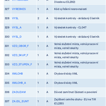
3 kodexu (CL292)
327
VYRESNES
1
A
Kód vyřešení nesrovnalosti
328
VYSL
2
A
Výsledek kontroly - skládaný číselník
329
VYSL_A
1
A
Výsledek kontroly - CL047
330
VYSL_D
1
A
Výsledek kontroly - skládaný číselník
Volná služební místa, volná pracovní
331
VZD_OBOR_F
1
A
místa, volné lokality
Volná služební místa, volná pracovní
332
VZD_SKUP_F
1
A
místa, volné lokality
Volná služební místa, volná pracovní
333
VZD_STUPEN_F
1
A
místa, volné lokality
334
XMLCHB
1
A
Chybové kódy XML
335
XMLCHB_A
1
A
Chybové kódy XML
336
ZADUZAM
1
A
Důvod zamítnutí žádosti o povolení
Zajištení celního dluhu - EU ne TIR
337
ZAJDL_EUNT
1
A
(CL230)