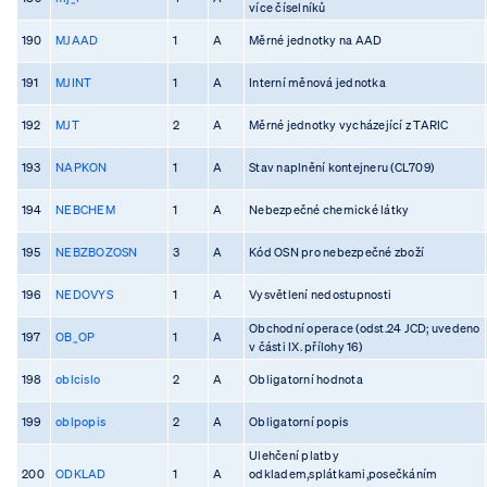
více číselníků
190
MJAAD
1
A
Měrné jednotky na AAD
191
MJINT
1
A
Interní měnová jednotka
192
MJT
2
A
Měrné jednotky vycházející z TARIC
193
NAPKON
1
A
Stav naplnění kontejneru (CL709)
194
NEBCHEM
1
A
Nebezpečné chemické látky
195
NEBZBOZOSN
3
A
Kód OSN pro nebezpečné zboží
196
NEDOVYS
1
A
Vysvětlení nedostupnosti
Obchodní operace (odst.24 JCD; uvedeno
197
OB_OP
1
A
v části IX. přílohy 16)
198
oblcislo
2
A
Obligatorní hodnota
199
oblpopis
2
A
Obligatorní popis
Ulehčení platby
200
ODKLAD
1
A
odkladem,splátkami,posečkáním