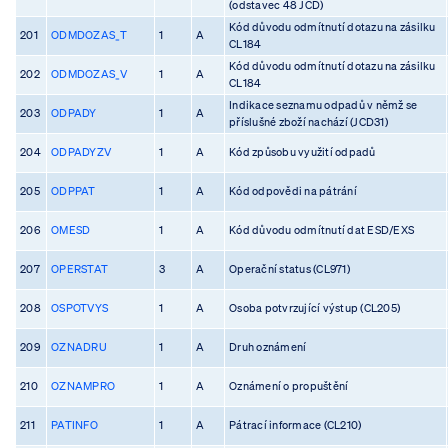
(odstavec 48 JCD)
Kód důvodu odmítnutí dotazu na zásilku
201
ODMDOZAS_T
1
A
CL184
Kód důvodu odmítnutí dotazu na zásilku
202
ODMDOZAS_V
1
A
CL184
Indikace seznamu odpadů v němž se
203
ODPADY
1
A
příslušné zboží nachází (JCD31)
204
ODPADYZV
1
A
Kód způsobu využití odpadů
205
ODPPAT
1
A
Kód odpovědi na pátrání
206
OMESD
1
A
Kód důvodu odmítnutí dat ESD/EXS
207
OPERSTAT
3
A
Operační status (CL971)
208
OSPOTVYS
1
A
Osoba potvrzující výstup (CL205)
209
OZNADRU
1
A
Druh oznámení
210
OZNAMPRO
1
A
Oznámení o propuštění
211
PATINFO
1
A
Pátrací informace (CL210)