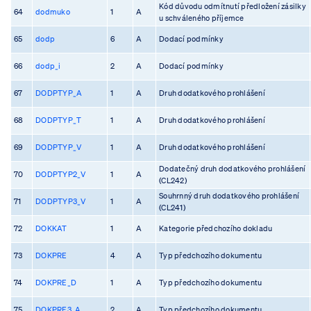
Kód důvodu odmítnutí předložení zásilky
64
dodmuko
1
A
u schváleného příjemce
65
dodp
6
A
Dodací podmínky
66
dodp_i
2
A
Dodací podmínky
67
DODPTYP_A
1
A
Druh dodatkového prohlášení
68
DODPTYP_T
1
A
Druh dodatkového prohlášení
69
DODPTYP_V
1
A
Druh dodatkového prohlášení
Dodatečný druh dodatkového prohlášení
70
DODPTYP2_V
1
A
(CL242)
Souhrnný druh dodatkového prohlášení
71
DODPTYP3_V
1
A
(CL241)
72
DOKKAT
1
A
Kategorie předchozího dokladu
73
DOKPRE
4
A
Typ předchozího dokumentu
74
DOKPRE_D
1
A
Typ předchozího dokumentu
75
DOKPRE3_A
2
A
Typ předchozího dokumentu