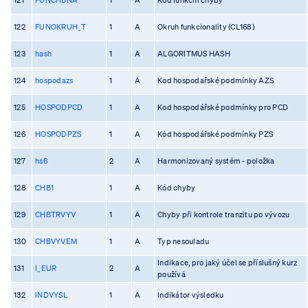
122
FUNOKRUH_T
1
A
Okruh funkcionality (CL168)
123
hash
1
A
ALGORITMUS HASH
124
hospodazs
1
A
Kod hospodařské podmínky AZS
125
HOSPODPCD
1
A
Kod hospodářské podmínky pro PCD
126
HOSPODPZS
1
A
Kód hospodářské podmínky PZS
127
hs6
2
A
Harmonizovaný systém - položka
128
CHB1
1
A
Kód chyby
129
CHBTRVYV
1
A
Chyby při kontrole tranzitu po vývozu
130
CHBVYVEM
1
A
Typ nesouladu
Indikace, pro jaký účel se příslušný kurz
131
I_EUR
2
A
používá
132
INDVYSL
1
A
Indikátor výsledku