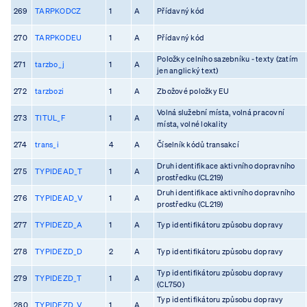
269
TARPKODCZ
1
A
Přídavný kód
270
TARPKODEU
1
A
Přídavný kód
Položky celního sazebníku - texty (zatím
271
tarzbo_j
1
A
jen anglický text)
272
tarzbozi
1
A
Zbožové položky EU
Volná služební místa, volná pracovní
273
TITUL_F
1
A
místa, volné lokality
274
trans_i
4
A
Číselník kódů transakcí
Druh identifikace aktivního dopravního
275
TYPIDEAD_T
1
A
prostředku (CL219)
Druh identifikace aktivního dopravního
276
TYPIDEAD_V
1
A
prostředku (CL219)
277
TYPIDEZD_A
1
A
Typ identifikátoru způsobu dopravy
278
TYPIDEZD_D
2
A
Typ identifikátoru způsobu dopravy
Typ identifikátoru způsobu dopravy
279
TYPIDEZD_T
1
A
(CL750)
Typ identifikátoru způsobu dopravy
280
TYPIDEZD_V
1
A