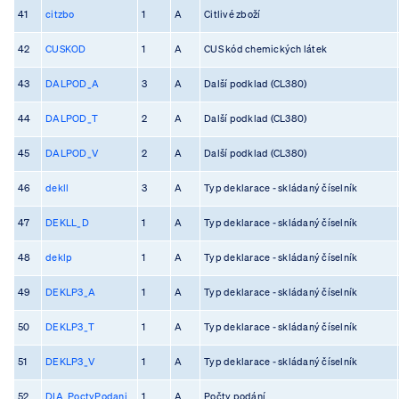
41
citzbo
1
A
Citlivé zboží
42
CUSKOD
1
A
CUS kód chemických látek
43
DALPOD_A
3
A
Další podklad (CL380)
44
DALPOD_T
2
A
Další podklad (CL380)
45
DALPOD_V
2
A
Další podklad (CL380)
46
dekll
3
A
Typ deklarace - skládaný číselník
47
DEKLL_D
1
A
Typ deklarace - skládaný číselník
48
deklp
1
A
Typ deklarace - skládaný číselník
49
DEKLP3_A
1
A
Typ deklarace - skládaný číselník
50
DEKLP3_T
1
A
Typ deklarace - skládaný číselník
51
DEKLP3_V
1
A
Typ deklarace - skládaný číselník
52
DIA_PoctyPodani
1
A
Počty podání