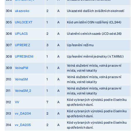
304
ukazvoko
2
A
Ukazatelé dalších zvláštních okolností
305
UNLOCEXT
1
A
Kód umístění OSN rozšířený (CL244)
306
UPLACS
2
A
Ulatnění celních sazeb (JCD odst.36)
307
UPREREZ
3
A
Upřesnění režimu
308
UPRESNENI
1
A
Upřesnění měrné jednotky ( k TARMJ)
Volná služební místa, volná pracovní
309
VolnaPM
1
A
místa, volné lokality
Volná služební místa, volná pracovní
310
VolnaSM
1
A
místa, volné lokality
Volná služební místa, volná pracovní
311
VolnaSM_2
1
A
místa, volné lokality
Kód vybraných výrobků podle číselníku
312
VV
7
A
spotřebních daní.
Kód vybraných výrobků podle číselníku
313
vv_DA204
2
A
spotřebních daní.
Kód vybraných výrobků podle číselníku
314
vv_DA205
2
A
spotřebních daní.