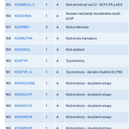
155
KODMCUU_V
1
A
Kód odmítnutí na CÚ - NCTS-P5 a AES
Seznam nejčastěji dováženého zboží -
156
KODOVNIK
1
A
eCeP
157
KODPREF
2
A
Kód preference
158
KODRUTRA
1
A
Kód druhu transakce
159
KODUDAL
1
A
Kód události
160
KONTYP
1
A
Typ kontroly
161
KONTYP_A
1
A
Typ kontroly - národní číselník (CL716)
162
KONVCUONZ
1
A
Kód kontroly - sloučené vstupy
163
KONVCUVT
1
A
Kód kontroly - sloučené vstupy
164
KONVCUVY
1
A
Kód kontroly - sloučené vstupy
165
KONVNEPR
1
A
Kód kontroly - sloučené vstupy
166
KONVPROP
1
A
Kód kontroly - sloučené vstupy