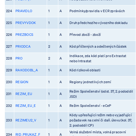
224
PRAVIDLO
1
A
Podmínky/pravidla v ECR zprávách
225
PREVYVDOK
1
A
Druh předchozího vývozního dokladu
226
PREZBOCS
1
A
Převod zboží - zboží
227
PRIODCA
2
A
Kód přičtených a odečtených částek
Indikace, zda kód platí pro Extrastat
228
PRO
2
A
nebo Intrastat
229
RAKODOBL_A
1
A
Kód rizikové oblasti
230
REGION
1
A
Regiony jednotlivých zemí
Režim Společenství (odst. 37, 2. pododdil
231
REZIM_EU
1
A
JSD)
232
REZIM_EU_E
1
A
Režim Společenství - eCeP
Kódy upřesňující režim nebo vyjadřující
233
REZIMEU2_V
1
A
požadavek na celní či daň. úlevu (kol. 37,
2. pododdíl CP)
Volná služební místa, volná pracovní
234
RID_PRUKAZ_F
1
A