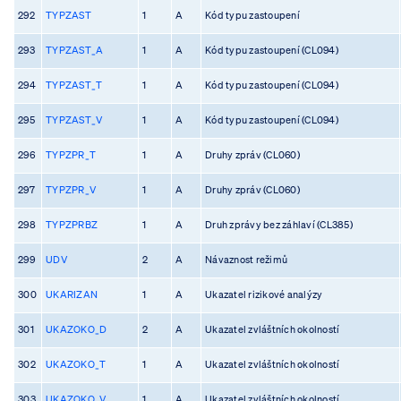
292
TYPZAST
1
A
Kód typu zastoupení
293
TYPZAST_A
1
A
Kód typu zastoupení (CL094)
294
TYPZAST_T
1
A
Kód typu zastoupení (CL094)
295
TYPZAST_V
1
A
Kód typu zastoupení (CL094)
296
TYPZPR_T
1
A
Druhy zpráv (CL060)
297
TYPZPR_V
1
A
Druhy zpráv (CL060)
298
TYPZPRBZ
1
A
Druh zprávy bez záhlaví (CL385)
299
UDV
2
A
Návaznost režimů
300
UKARIZAN
1
A
Ukazatel rizikové analýzy
301
UKAZOKO_D
2
A
Ukazatel zvláštních okolností
302
UKAZOKO_T
1
A
Ukazatel zvláštních okolností
303
UKAZOKO_V
1
A
Ukazatel zvláštních okolností