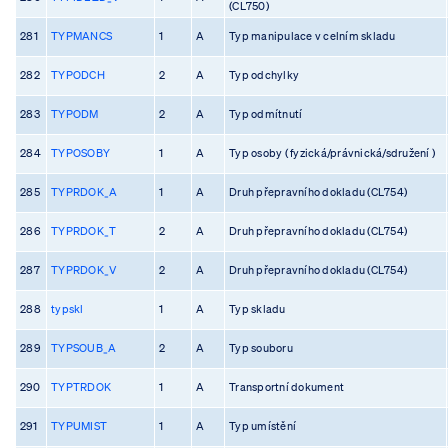
(CL750)
281
TYPMANCS
1
A
Typ manipulace v celním skladu
282
TYPODCH
2
A
Typ odchylky
283
TYPODM
2
A
Typ odmítnutí
284
TYPOSOBY
1
A
Typ osoby ( fyzická/právnická/sdružení )
285
TYPRDOK_A
1
A
Druh přepravního dokladu (CL754)
286
TYPRDOK_T
2
A
Druh přepravního dokladu (CL754)
287
TYPRDOK_V
2
A
Druh přepravního dokladu (CL754)
288
typskl
1
A
Typ skladu
289
TYPSOUB_A
2
A
Typ souboru
290
TYPTRDOK
1
A
Transportní dokument
291
TYPUMIST
1
A
Typ umístění