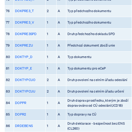
76
DOKPRE3_T
2
A
Typ předchozího dokumentu
77
DOKPRE3_V
1
A
Typ předchozího dokumentu
78
DOKPRE3SPD
1
A
Druh předchozího dokladu SPD
79
DOKPREZU
1
A
Předchozí dokument zboží unie
80
DOKTYP_D
1
A
Typ dokumentu
81
DOKTYP_E
1
A
Typ dokumentu pro eCeP
82
DOKTYPCUO
2
A
Druh povolení na celním úřadu odeslání
83
DOKTYPCUU
2
A
Druh povolení na celním úřadu určení
Druh doprav.prostředku, kterým je zboží
84
DOPPR
1
A
dopravováno od CÚ odeslání(JCD18)
85
DOPR2
1
A
Typ dopravy na CÚ
Druh deklarace - bezpečnost bez ENS
86
DRDEBENS
1
A
(CL260)