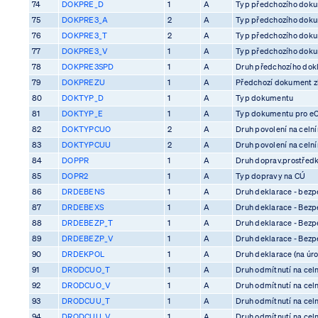
74
DOKPRE_D
1
A
Typ předchozího dok
75
DOKPRE3_A
2
A
Typ předchozího dok
76
DOKPRE3_T
2
A
Typ předchozího dok
77
DOKPRE3_V
1
A
Typ předchozího dok
78
DOKPRE3SPD
1
A
Druh předchozího dok
79
DOKPREZU
1
A
Předchozí dokument z
80
DOKTYP_D
1
A
Typ dokumentu
81
DOKTYP_E
1
A
Typ dokumentu pro e
82
DOKTYPCUO
2
A
Druh povolení na celn
83
DOKTYPCUU
2
A
Druh povolení na celn
84
DOPPR
1
A
Druh doprav.prostředk
85
DOPR2
1
A
Typ dopravy na CÚ
86
DRDEBENS
1
A
Druh deklarace - bezp
87
DRDEBEXS
1
A
Druh deklarace - Bezp
88
DRDEBEZP_T
1
A
Druh deklarace - Bezp
89
DRDEBEZP_V
1
A
Druh deklarace - Bezp
90
DRDEKPOL
1
A
Druh deklarace (na úro
91
DRODCUO_T
1
A
Druh odmítnutí na cel
92
DRODCUO_V
1
A
Druh odmítnutí na cel
93
DRODCUU_T
1
A
Druh odmítnutí na cel
94
DRODCUU_V
1
A
Druh odmítnutí na cel