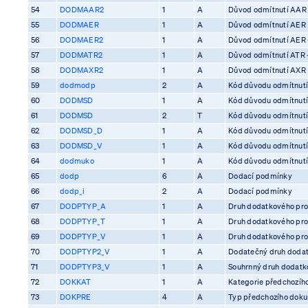
54
DODMAAR2
1
A
Důvod odmítnutí AAR
55
DODMAER
1
A
Důvod odmítnutí AER
56
DODMAER2
1
A
Důvod odmítnutí AER 
57
DODMATR2
1
A
Důvod odmítnutí ATR 
58
DODMAXR2
1
A
Důvod odmítnutí AXR
59
dodmodp
2
A
Kód důvodu odmítnutí
60
DODMSD
1
A
Kód důvodu odmítnutí
61
DODMSD
2
T
Kód důvodu odmítnutí
62
DODMSD_D
1
A
Kód důvodu odmítnutí
63
DODMSD_V
1
A
Kód důvodu odmítnutí
64
dodmuko
1
A
Kód důvodu odmítnutí 
65
dodp
6
A
Dodací podmínky
66
dodp_i
2
A
Dodací podmínky
67
DODPTYP_A
1
A
Druh dodatkového pro
68
DODPTYP_T
1
A
Druh dodatkového pro
69
DODPTYP_V
1
A
Druh dodatkového pro
70
DODPTYP2_V
1
A
Dodatečný druh dodat
71
DODPTYP3_V
1
A
Souhrnný druh dodatko
72
DOKKAT
1
A
Kategorie předchozíh
73
DOKPRE
4
A
Typ předchozího dok