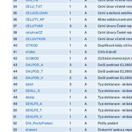
34
CELU_TXT
1
A
Celní útvar včetně rol
35
CELUCELDAN
1
A
Celní a daňová odděle
36
CELUTV_KP
1
A
Místo odběru kontrolní
37
CELUTVAR
3
A
Celní útvary České rep
38
celutvarCZ
1
A
Celní útvary České rep
39
CELUVYKON
1
A
Celní útvar včetně rol
40
CITKOD
1
A
Doplňkové kódy citliv
41
citzbo
1
A
Citlivé zboží
42
CUSKOD
1
A
CUS kód chemických l
43
DALPOD_A
3
A
Další podklad (CL380)
44
DALPOD_T
2
A
Další podklad (CL380)
45
DALPOD_V
2
A
Další podklad (CL380)
46
dekll
3
A
Typ deklarace - skláda
47
DEKLL_D
1
A
Typ deklarace - skláda
48
deklp
1
A
Typ deklarace - skláda
49
DEKLP3_A
1
A
Typ deklarace - skláda
50
DEKLP3_T
1
A
Typ deklarace - skláda
51
DEKLP3_V
1
A
Typ deklarace - skláda
52
DIA_PoctyPodani
1
A
Počty podání
53
diskont
1
A
Diskontní sazba a rep