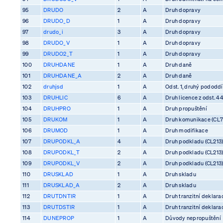
95
DRUDO
2
A
Druh dopravy
96
DRUDO_D
1
A
Druh dopravy
97
drudo_i
3
A
Druh dopravy
98
DRUDO_V
1
A
Druh dopravy
99
DRUDO2_T
1
A
Druh dopravy
100
DRUHDANE
1
A
Druh daně
101
DRUHDANE_A
2
A
Druh daně
102
druhjsd
1
A
Odst. 1, druhý pododdíl
103
DRUHLIC
6
A
Druh licence z odst. 4
104
DRUHPRO
1
A
Druh propuštění
105
DRUKOM
1
A
Druh komunikace (CL7
106
DRUMOD
1
A
Druh modifikace
107
DRUPODKL_A
4
A
Druh podkladu (CL213
108
DRUPODKL_T
2
A
Druh podkladu (CL213
109
DRUPODKL_V
2
A
Druh podkladu (CL213
110
DRUSKLAD
1
A
Druh skladu
111
DRUSKLAD_A
2
A
Druh skladu
112
DRUTDNTIR
1
A
Druh tranzitní deklara
113
DRUTDSTIR
1
A
Druh tranzitní deklara
114
DUNEPROP
1
A
Důvody nepropuštění