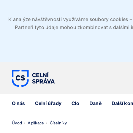
K analýze návštěvnosti využíváme soubory cookies – G
Partneři tyto údaje mohou zkombinovat s dalšími inf
CELNÍ SPRÁVA ČESKÉ REPUBLIK
O nás
Celní úřady
Clo
Daně
Další ko
Úvod
Aplikace
Číselníky