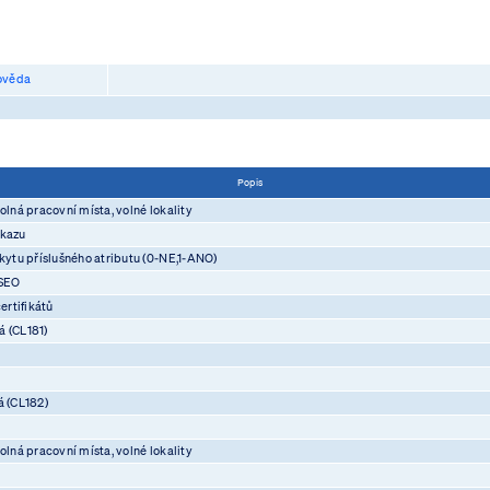
věda
Popis
olná pracovní místa, volné lokality
ůkazu
skytu příslušného atributu (0-NE,1-ANO)
ASEO
rtifikátů
á (CL181)
á (CL182)
olná pracovní místa, volné lokality