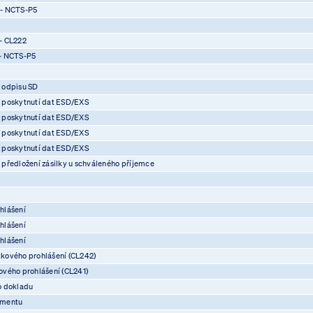
 - NCTS-P5
- CL222
- NCTS-P5
 odpisu SD
 poskytnutí dat ESD/EXS
 poskytnutí dat ESD/EXS
 poskytnutí dat ESD/EXS
 poskytnutí dat ESD/EXS
předložení zásilky u schváleného příjemce
hlášení
hlášení
hlášení
kového prohlášení (CL242)
vého prohlášení (CL241)
o dokladu
umentu