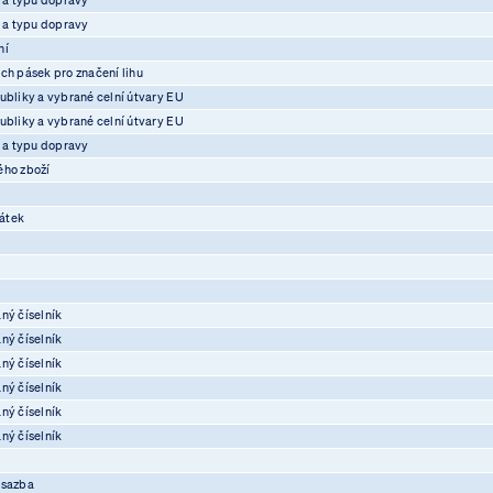
e a typu dopravy
ní
ch pásek pro značení lihu
ubliky a vybrané celní útvary EU
ubliky a vybrané celní útvary EU
e a typu dopravy
ého zboží
átek
ný číselník
ný číselník
ný číselník
ný číselník
ný číselník
ný číselník
osazba