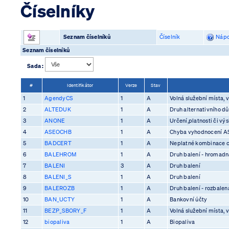
Číselníky
Seznam číselníků
Číselník
Nápo
Seznam číselníků
Sada :
#
Identifikátor
Verze
Stav
1
AgendyCS
1
A
Volná služební místa, v
2
ALTEDUK
1
A
Druh alternativního d
3
ANONE
1
A
Určení,platnosti či vý
4
ASEOCHB
1
A
Chyba vyhodnocení 
5
BADCERT
1
A
Neplatné kombinace ce
6
BALEHROM
1
A
Druh balení - hromadn
7
BALENI
3
A
Druh balení
8
BALENI_S
1
A
Druh balení
9
BALEROZB
1
A
Druh balení - rozbalen
10
BAN_UCTY
1
A
Bankovní účty
11
BEZP_SBORY_F
1
A
Volná služební místa, v
12
biopaliva
1
A
Biopaliva