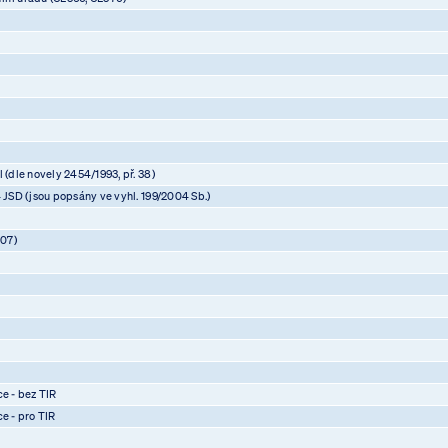
 (dle novely 2454/1993, př. 38)
4 JSD (jsou popsány ve vyhl. 199/2004 Sb.)
07)
)
)
)
ce - bez TIR
ce - pro TIR