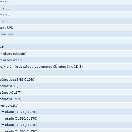
umentu
umentu
umentu
umentu
ladu SPD
boží unie
CeP
ím úřadu odeslání
ím úřadu určení
u, kterým je zboží dopravováno od CÚ odeslání(JCD18)
ečnost bez ENS (CL260)
ečnost (EXS)
ečnost (CL217)
ečnost (CL217)
vni položky)
ním úřadu (CL560, CL570)
ním úřadu (CL560, CL570)
ním úřadu (CL560, CL570)
ním úřadu (CL560, CL570)