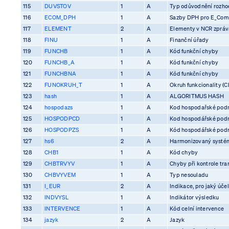
115
DUVSTOV
1
A
Typ odůvodnění rozhod
116
ECOM_DPH
1
A
Sazby DPH pro E_Co
117
ELEMENT
2
A
Elementy v NCR zprá
118
FINU
1
A
Finanční úřady
119
FUNCHB
1
A
Kód funkční chyby
120
FUNCHB_A
1
A
Kód funkční chyby
121
FUNCHBNA
1
A
Kód funkční chyby
122
FUNOKRUH_T
1
A
Okruh funkcionality (C
123
hash
1
A
ALGORITMUS HASH
124
hospodazs
1
A
Kod hospodařské pod
125
HOSPODPCD
1
A
Kod hospodářské pod
126
HOSPODPZS
1
A
Kód hospodářské pod
127
hs6
2
A
Harmonizovaný systém
128
CHB1
1
A
Kód chyby
129
CHBTRVYV
1
A
Chyby při kontrole tra
130
CHBVYVEM
1
A
Typ nesouladu
131
I_EUR
2
A
Indikace, pro jaký účel
132
INDVYSL
1
A
Indikátor výsledku
133
INTERVENCE
1
A
Kód celní intervence
134
jazyk
2
A
Jazyk