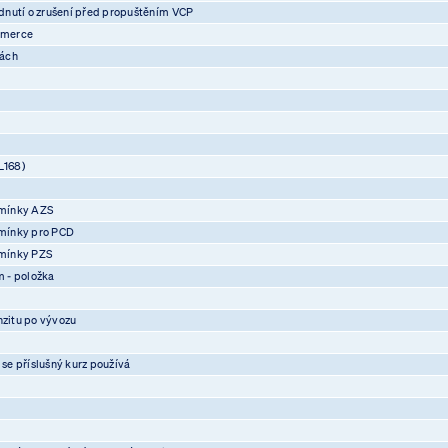
nutí o zrušení před propuštěním VCP
mmerce
vách
L168)
mínky AZS
mínky pro PCD
mínky PZS
 - položka
nzitu po vývozu
 se příslušný kurz používá