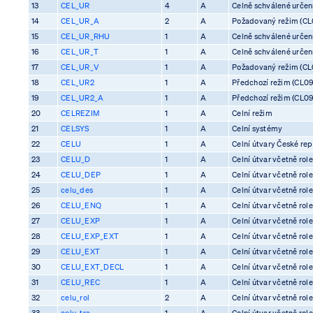
13
CEL_UR
4
A
Celně schválené určení 
14
CEL_UR_A
2
A
Požadovaný režim (CL0
15
CEL_UR_RHU
1
A
Celně schválené určení 
16
CEL_UR_T
1
A
Celně schválené určení 
17
CEL_UR_V
1
A
Požadovaný režim (CL0
18
CEL_UR2
1
A
Předchozí režim (CL09
19
CEL_UR2_A
1
A
Předchozí režim (CL09
20
CELREZIM
1
A
Celní režim
21
CELSYS
1
A
Celní systémy
22
CELU
1
A
Celní útvary České rep
23
CELU_D
1
A
Celní útvar včetně rol
24
CELU_DEP
1
A
Celní útvar včetně rol
25
celu_des
1
A
Celní útvar včetně rol
26
CELU_ENQ
1
A
Celní útvar včetně rol
27
CELU_EXP
1
A
Celní útvar včetně rol
28
CELU_EXP_EXT
1
A
Celní útvar včetně rol
29
CELU_EXT
1
A
Celní útvar včetně rol
30
CELU_EXT_DECL
1
A
Celní útvar včetně rol
31
CELU_REC
1
A
Celní útvar včetně rol
32
celu_rol
2
A
Celní útvar včetně rol
33
celu_tra
1
A
Celní útvar včetně rol