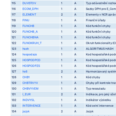
115
DUVSTOV
1
A
Typ odůvodnění rozhod
116
ECOM_DPH
1
A
Sazby DPH pro E_Co
117
ELEMENT
2
A
Elementy v NCR zprá
118
FINU
1
A
Finanční úřady
119
FUNCHB
1
A
Kód funkční chyby
120
FUNCHB_A
1
A
Kód funkční chyby
121
FUNCHBNA
1
A
Kód funkční chyby
122
FUNOKRUH_T
1
A
Okruh funkcionality (C
123
hash
1
A
ALGORITMUS HASH
124
hospodazs
1
A
Kod hospodařské pod
125
HOSPODPCD
1
A
Kod hospodářské pod
126
HOSPODPZS
1
A
Kód hospodářské pod
127
hs6
2
A
Harmonizovaný systém
128
CHB1
1
A
Kód chyby
129
CHBTRVYV
1
A
Chyby při kontrole tra
130
CHBVYVEM
1
A
Typ nesouladu
131
I_EUR
2
A
Indikace, pro jaký účel
132
INDVYSL
1
A
Indikátor výsledku
133
INTERVENCE
1
A
Kód celní intervence
134
jazyk
2
A
Jazyk