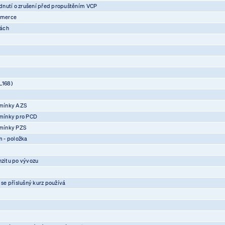
nutí o zrušení před propuštěním VCP
mmerce
vách
L168)
mínky AZS
mínky pro PCD
mínky PZS
 - položka
nzitu po vývozu
 se příslušný kurz používá