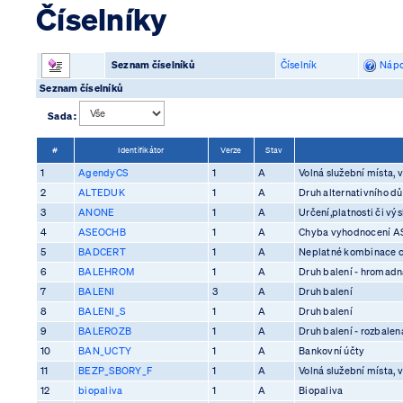
Číselníky
Seznam číselníků
Číselník
Nápo
Seznam číselníků
Sada :
#
Identifikátor
Verze
Stav
1
AgendyCS
1
A
Volná služební místa, v
2
ALTEDUK
1
A
Druh alternativního d
3
ANONE
1
A
Určení,platnosti či vý
4
ASEOCHB
1
A
Chyba vyhodnocení 
5
BADCERT
1
A
Neplatné kombinace ce
6
BALEHROM
1
A
Druh balení - hromadn
7
BALENI
3
A
Druh balení
8
BALENI_S
1
A
Druh balení
9
BALEROZB
1
A
Druh balení - rozbalen
10
BAN_UCTY
1
A
Bankovní účty
11
BEZP_SBORY_F
1
A
Volná služební místa, v
12
biopaliva
1
A
Biopaliva