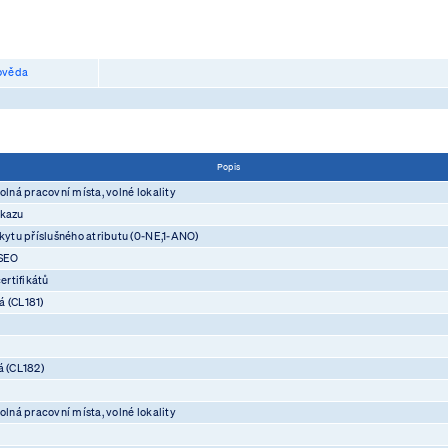
věda
Popis
olná pracovní místa, volné lokality
ůkazu
skytu příslušného atributu (0-NE,1-ANO)
ASEO
rtifikátů
á (CL181)
á (CL182)
olná pracovní místa, volné lokality