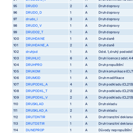
95
DRUDO
2
A
Druh dopravy
96
DRUDO_D
1
A
Druh dopravy
97
drudo_i
3
A
Druh dopravy
98
DRUDO_V
1
A
Druh dopravy
99
DRUDO2_T
1
A
Druh dopravy
100
DRUHDANE
1
A
Druh daně
101
DRUHDANE_A
2
A
Druh daně
102
druhjsd
1
A
Odst. 1, druhý pododdíl
103
DRUHLIC
6
A
Druh licence z odst. 4
104
DRUHPRO
1
A
Druh propuštění
105
DRUKOM
1
A
Druh komunikace (CL7
106
DRUMOD
1
A
Druh modifikace
107
DRUPODKL_A
4
A
Druh podkladu (CL213
108
DRUPODKL_T
2
A
Druh podkladu (CL213
109
DRUPODKL_V
2
A
Druh podkladu (CL213
110
DRUSKLAD
1
A
Druh skladu
111
DRUSKLAD_A
2
A
Druh skladu
112
DRUTDNTIR
1
A
Druh tranzitní deklara
113
DRUTDSTIR
1
A
Druh tranzitní deklara
114
DUNEPROP
1
A
Důvody nepropuštění