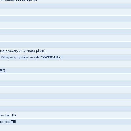
 (dle novely 2454/1993, př. 38)
4 JSD (jsou popsány ve vyhl. 199/2004 Sb.)
07)
)
)
)
ce - bez TIR
ce - pro TIR