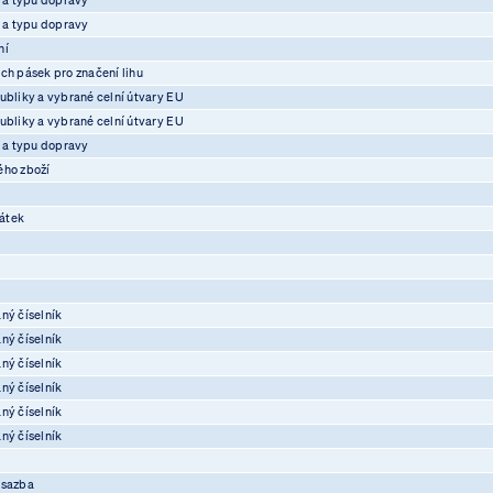
e a typu dopravy
ní
ch pásek pro značení lihu
ubliky a vybrané celní útvary EU
ubliky a vybrané celní útvary EU
e a typu dopravy
ého zboží
átek
ný číselník
ný číselník
ný číselník
ný číselník
ný číselník
ný číselník
osazba