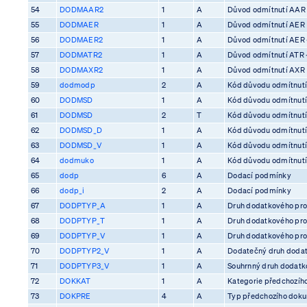
54
DODMAAR2
1
A
Důvod odmítnutí AAR
55
DODMAER
1
A
Důvod odmítnutí AER
56
DODMAER2
1
A
Důvod odmítnutí AER 
57
DODMATR2
1
A
Důvod odmítnutí ATR 
58
DODMAXR2
1
A
Důvod odmítnutí AXR
59
dodmodp
2
A
Kód důvodu odmítnutí
60
DODMSD
1
A
Kód důvodu odmítnutí
61
DODMSD
2
T
Kód důvodu odmítnutí
62
DODMSD_D
1
A
Kód důvodu odmítnutí
63
DODMSD_V
1
A
Kód důvodu odmítnutí
64
dodmuko
1
A
Kód důvodu odmítnutí 
65
dodp
6
A
Dodací podmínky
66
dodp_i
2
A
Dodací podmínky
67
DODPTYP_A
1
A
Druh dodatkového pro
68
DODPTYP_T
1
A
Druh dodatkového pro
69
DODPTYP_V
1
A
Druh dodatkového pro
70
DODPTYP2_V
1
A
Dodatečný druh dodat
71
DODPTYP3_V
1
A
Souhrnný druh dodatko
72
DOKKAT
1
A
Kategorie předchozíh
73
DOKPRE
4
A
Typ předchozího dok