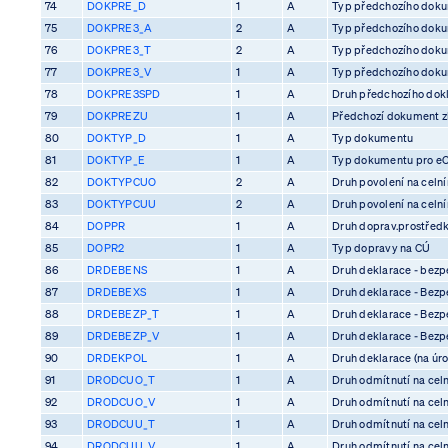
74
DOKPRE_D
1
A
Typ předchozího dok
75
DOKPRE3_A
2
A
Typ předchozího dok
76
DOKPRE3_T
2
A
Typ předchozího dok
77
DOKPRE3_V
1
A
Typ předchozího dok
78
DOKPRE3SPD
1
A
Druh předchozího dok
79
DOKPREZU
1
A
Předchozí dokument z
80
DOKTYP_D
1
A
Typ dokumentu
81
DOKTYP_E
1
A
Typ dokumentu pro e
82
DOKTYPCUO
2
A
Druh povolení na celn
83
DOKTYPCUU
2
A
Druh povolení na celn
84
DOPPR
1
A
Druh doprav.prostředk
85
DOPR2
1
A
Typ dopravy na CÚ
86
DRDEBENS
1
A
Druh deklarace - bezp
87
DRDEBEXS
1
A
Druh deklarace - Bezp
88
DRDEBEZP_T
1
A
Druh deklarace - Bezp
89
DRDEBEZP_V
1
A
Druh deklarace - Bezp
90
DRDEKPOL
1
A
Druh deklarace (na úro
91
DRODCUO_T
1
A
Druh odmítnutí na cel
92
DRODCUO_V
1
A
Druh odmítnutí na cel
93
DRODCUU_T
1
A
Druh odmítnutí na cel
94
DRODCUU_V
1
A
Druh odmítnutí na cel