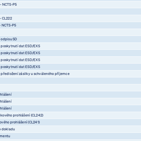
 - NCTS-P5
- CL222
- NCTS-P5
 odpisu SD
 poskytnutí dat ESD/EXS
 poskytnutí dat ESD/EXS
 poskytnutí dat ESD/EXS
 poskytnutí dat ESD/EXS
předložení zásilky u schváleného příjemce
hlášení
hlášení
hlášení
kového prohlášení (CL242)
vého prohlášení (CL241)
o dokladu
umentu