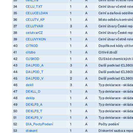
34
CELU_TXT
1
A
Celní útvar včetně rol
35
CELUCELDAN
1
A
Celní a daňová odděle
36
CELUTV_KP
1
A
Místo odběru kontrolní
37
CELUTVAR
3
A
Celní útvary České rep
38
celutvarCZ
1
A
Celní útvary České rep
39
CELUVYKON
1
A
Celní útvar včetně rol
40
CITKOD
1
A
Doplňkové kódy citliv
41
citzbo
1
A
Citlivé zboží
42
CUSKOD
1
A
CUS kód chemických l
43
DALPOD_A
3
A
Další podklad (CL380)
44
DALPOD_T
2
A
Další podklad (CL380)
45
DALPOD_V
2
A
Další podklad (CL380)
46
dekll
3
A
Typ deklarace - skláda
47
DEKLL_D
1
A
Typ deklarace - skláda
48
deklp
1
A
Typ deklarace - skláda
49
DEKLP3_A
1
A
Typ deklarace - skláda
50
DEKLP3_T
1
A
Typ deklarace - skláda
51
DEKLP3_V
1
A
Typ deklarace - skláda
52
DIA_PoctyPodani
1
A
Počty podání
53
diskont
1
A
Diskontní sazba a rep