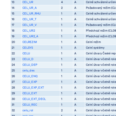
13
CEL_UR
4
A
Celně schválené určení 
14
CEL_UR_A
2
A
Požadovaný režim (CL0
15
CEL_UR_RHU
1
A
Celně schválené určení 
16
CEL_UR_T
1
A
Celně schválené určení 
17
CEL_UR_V
1
A
Požadovaný režim (CL0
18
CEL_UR2
1
A
Předchozí režim (CL09
19
CEL_UR2_A
1
A
Předchozí režim (CL09
20
CELREZIM
1
A
Celní režim
21
CELSYS
1
A
Celní systémy
22
CELU
1
A
Celní útvary České rep
23
CELU_D
1
A
Celní útvar včetně rol
24
CELU_DEP
1
A
Celní útvar včetně rol
25
celu_des
1
A
Celní útvar včetně rol
26
CELU_ENQ
1
A
Celní útvar včetně rol
27
CELU_EXP
1
A
Celní útvar včetně rol
28
CELU_EXP_EXT
1
A
Celní útvar včetně rol
29
CELU_EXT
1
A
Celní útvar včetně rol
30
CELU_EXT_DECL
1
A
Celní útvar včetně rol
31
CELU_REC
1
A
Celní útvar včetně rol
32
celu_rol
2
A
Celní útvar včetně rol
33
celu_tra
1
A
Celní útvar včetně rol