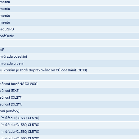
umentu
umentu
umentu
umentu
ladu SPD
boží unie
CeP
ím úřadu odeslání
ím úřadu určení
u, kterým je zboží dopravováno od CÚ odeslání(JCD18)
ečnost bez ENS (CL260)
ečnost (EXS)
ečnost (CL217)
ečnost (CL217)
vni položky)
ním úřadu (CL560, CL570)
ním úřadu (CL560, CL570)
ním úřadu (CL560, CL570)
ním úřadu (CL560, CL570)