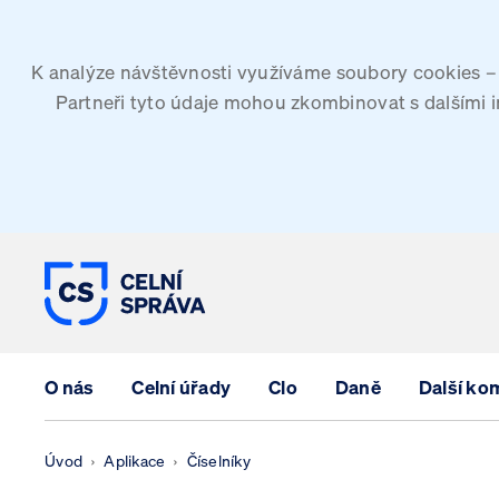
K analýze návštěvnosti využíváme soubory cookies – G
Partneři tyto údaje mohou zkombinovat s dalšími inf
CELNÍ SPRÁVA ČESKÉ REPUBLIK
O nás
Celní úřady
Clo
Daně
Další ko
Úvod
Aplikace
Číselníky