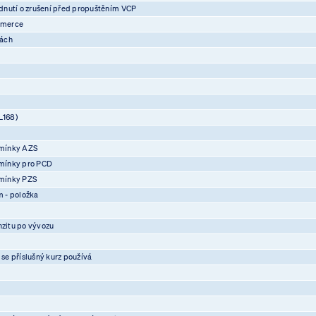
nutí o zrušení před propuštěním VCP
mmerce
vách
L168)
mínky AZS
mínky pro PCD
mínky PZS
 - položka
nzitu po vývozu
 se příslušný kurz používá