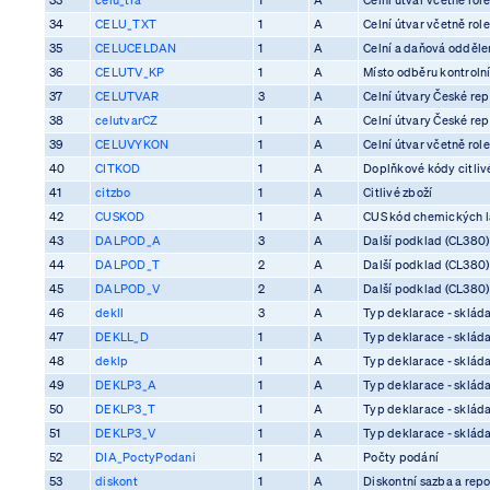
34
CELU_TXT
1
A
Celní útvar včetně rol
35
CELUCELDAN
1
A
Celní a daňová odděle
36
CELUTV_KP
1
A
Místo odběru kontrolní
37
CELUTVAR
3
A
Celní útvary České rep
38
celutvarCZ
1
A
Celní útvary České rep
39
CELUVYKON
1
A
Celní útvar včetně rol
40
CITKOD
1
A
Doplňkové kódy citliv
41
citzbo
1
A
Citlivé zboží
42
CUSKOD
1
A
CUS kód chemických l
43
DALPOD_A
3
A
Další podklad (CL380)
44
DALPOD_T
2
A
Další podklad (CL380)
45
DALPOD_V
2
A
Další podklad (CL380)
46
dekll
3
A
Typ deklarace - skláda
47
DEKLL_D
1
A
Typ deklarace - skláda
48
deklp
1
A
Typ deklarace - skláda
49
DEKLP3_A
1
A
Typ deklarace - skláda
50
DEKLP3_T
1
A
Typ deklarace - skláda
51
DEKLP3_V
1
A
Typ deklarace - skláda
52
DIA_PoctyPodani
1
A
Počty podání
53
diskont
1
A
Diskontní sazba a rep