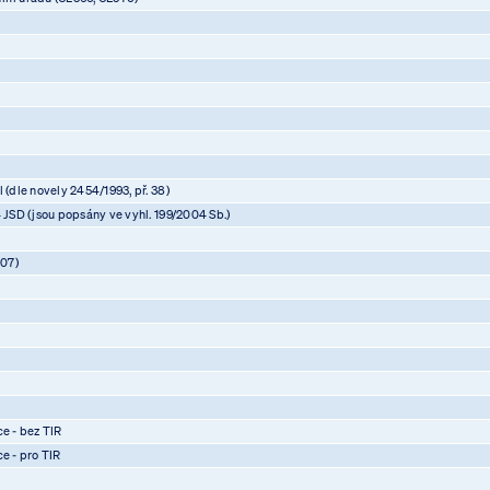
 (dle novely 2454/1993, př. 38)
4 JSD (jsou popsány ve vyhl. 199/2004 Sb.)
07)
)
)
)
ce - bez TIR
ce - pro TIR