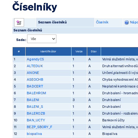
Číselníky
Seznam číselníků
Číselník
Nápo
Seznam číselníků
Sada :
#
Identifikátor
Verze
Stav
1
AgendyCS
1
A
Volná služební místa, v
2
ALTEDUK
1
A
Druh alternativního d
3
ANONE
1
A
Určení,platnosti či vý
4
ASEOCHB
1
A
Chyba vyhodnocení 
5
BADCERT
1
A
Neplatné kombinace ce
6
BALEHROM
1
A
Druh balení - hromadn
7
BALENI
3
A
Druh balení
8
BALENI_S
1
A
Druh balení
9
BALEROZB
1
A
Druh balení - rozbalen
10
BAN_UCTY
1
A
Bankovní účty
11
BEZP_SBORY_F
1
A
Volná služební místa, v
12
biopaliva
1
A
Biopaliva