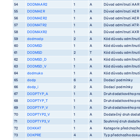
54
DODMAAR2
1
A
Důvod odmítnutí AAR
55
DODMAER
1
A
Důvod odmítnutí AER
56
DODMAER2
1
A
Důvod odmítnutí AER 
57
DODMATR2
1
A
Důvod odmítnutí ATR 
58
DODMAXR2
1
A
Důvod odmítnutí AXR
59
dodmodp
2
A
Kód důvodu odmítnutí
60
DODMSD
1
A
Kód důvodu odmítnutí
61
DODMSD
2
T
Kód důvodu odmítnutí
62
DODMSD_D
1
A
Kód důvodu odmítnutí
63
DODMSD_V
1
A
Kód důvodu odmítnutí
64
dodmuko
1
A
Kód důvodu odmítnutí 
65
dodp
6
A
Dodací podmínky
66
dodp_i
2
A
Dodací podmínky
67
DODPTYP_A
1
A
Druh dodatkového pro
68
DODPTYP_T
1
A
Druh dodatkového pro
69
DODPTYP_V
1
A
Druh dodatkového pro
70
DODPTYP2_V
1
A
Dodatečný druh dodat
71
DODPTYP3_V
1
A
Souhrnný druh dodatko
72
DOKKAT
1
A
Kategorie předchozíh
73
DOKPRE
4
A
Typ předchozího dok