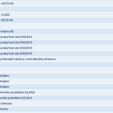
 - NCTS-P5
- CL222
- NCTS-P5
 odpisu SD
 poskytnutí dat ESD/EXS
 poskytnutí dat ESD/EXS
 poskytnutí dat ESD/EXS
 poskytnutí dat ESD/EXS
předložení zásilky u schváleného příjemce
hlášení
hlášení
hlášení
kového prohlášení (CL242)
vého prohlášení (CL241)
o dokladu
umentu