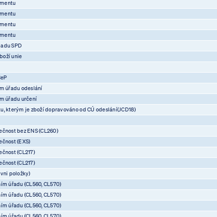
umentu
umentu
umentu
umentu
ladu SPD
boží unie
CeP
ím úřadu odeslání
ím úřadu určení
u, kterým je zboží dopravováno od CÚ odeslání(JCD18)
ečnost bez ENS (CL260)
ečnost (EXS)
ečnost (CL217)
ečnost (CL217)
vni položky)
ním úřadu (CL560, CL570)
ním úřadu (CL560, CL570)
ním úřadu (CL560, CL570)
ním úřadu (CL560, CL570)