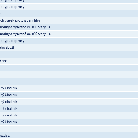
e a typu dopravy
ní
ch pásek pro značení lihu
ubliky a vybrané celní útvary EU
ubliky a vybrané celní útvary EU
e a typu dopravy
ého zboží
átek
ný číselník
ný číselník
ný číselník
ný číselník
ný číselník
ný číselník
osazba