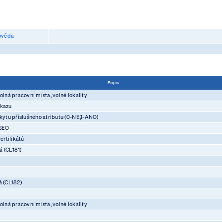
věda
Popis
olná pracovní místa, volné lokality
ůkazu
skytu příslušného atributu (0-NE,1-ANO)
ASEO
rtifikátů
á (CL181)
á (CL182)
olná pracovní místa, volné lokality