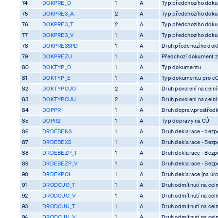
74
DOKPRE_D
1
A
Typ předchozího dok
75
DOKPRE3_A
2
A
Typ předchozího dok
76
DOKPRE3_T
2
A
Typ předchozího dok
77
DOKPRE3_V
1
A
Typ předchozího dok
78
DOKPRE3SPD
1
A
Druh předchozího dok
79
DOKPREZU
1
A
Předchozí dokument z
80
DOKTYP_D
1
A
Typ dokumentu
81
DOKTYP_E
1
A
Typ dokumentu pro e
82
DOKTYPCUO
2
A
Druh povolení na celn
83
DOKTYPCUU
2
A
Druh povolení na celn
84
DOPPR
1
A
Druh doprav.prostředk
85
DOPR2
1
A
Typ dopravy na CÚ
86
DRDEBENS
1
A
Druh deklarace - bezp
87
DRDEBEXS
1
A
Druh deklarace - Bezp
88
DRDEBEZP_T
1
A
Druh deklarace - Bezp
89
DRDEBEZP_V
1
A
Druh deklarace - Bezp
90
DRDEKPOL
1
A
Druh deklarace (na úro
91
DRODCUO_T
1
A
Druh odmítnutí na cel
92
DRODCUO_V
1
A
Druh odmítnutí na cel
93
DRODCUU_T
1
A
Druh odmítnutí na cel
94
DRODCUU_V
1
A
Druh odmítnutí na cel