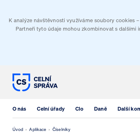
K analýze návštěvnosti využíváme soubory cookies – G
Partneři tyto údaje mohou zkombinovat s dalšími inf
CELNÍ SPRÁVA ČESKÉ REPUBLIK
O nás
Celní úřady
Clo
Daně
Další ko
Úvod
Aplikace
Číselníky