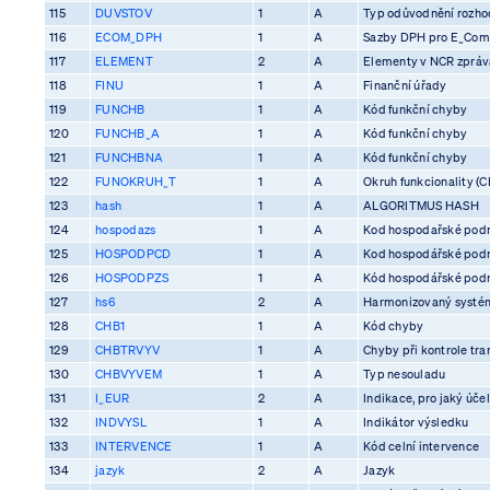
115
DUVSTOV
1
A
Typ odůvodnění rozhod
116
ECOM_DPH
1
A
Sazby DPH pro E_Co
117
ELEMENT
2
A
Elementy v NCR zprá
118
FINU
1
A
Finanční úřady
119
FUNCHB
1
A
Kód funkční chyby
120
FUNCHB_A
1
A
Kód funkční chyby
121
FUNCHBNA
1
A
Kód funkční chyby
122
FUNOKRUH_T
1
A
Okruh funkcionality (C
123
hash
1
A
ALGORITMUS HASH
124
hospodazs
1
A
Kod hospodařské pod
125
HOSPODPCD
1
A
Kod hospodářské pod
126
HOSPODPZS
1
A
Kód hospodářské pod
127
hs6
2
A
Harmonizovaný systém
128
CHB1
1
A
Kód chyby
129
CHBTRVYV
1
A
Chyby při kontrole tra
130
CHBVYVEM
1
A
Typ nesouladu
131
I_EUR
2
A
Indikace, pro jaký účel
132
INDVYSL
1
A
Indikátor výsledku
133
INTERVENCE
1
A
Kód celní intervence
134
jazyk
2
A
Jazyk