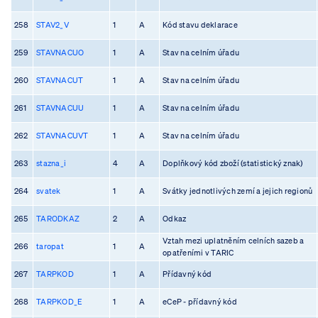
258
STAV2_V
1
A
Kód stavu deklarace
259
STAVNACUO
1
A
Stav na celním úřadu
260
STAVNACUT
1
A
Stav na celním úřadu
261
STAVNACUU
1
A
Stav na celním úřadu
262
STAVNACUVT
1
A
Stav na celním úřadu
263
stazna_i
4
A
Doplňkový kód zboží (statistický znak)
264
svatek
1
A
Svátky jednotlivých zemí a jejich regionů
265
TARODKAZ
2
A
Odkaz
Vztah mezi uplatněním celních sazeb a
266
taropat
1
A
opatřeními v TARIC
267
TARPKOD
1
A
Přídavný kód
268
TARPKOD_E
1
A
eCeP - přídavný kód