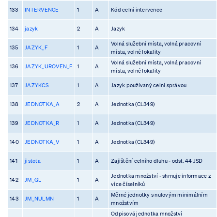
133
INTERVENCE
1
A
Kód celní intervence
134
jazyk
2
A
Jazyk
Volná služební místa, volná pracovní
135
JAZYK_F
1
A
místa, volné lokality
Volná služební místa, volná pracovní
136
JAZYK_UROVEN_F
1
A
místa, volné lokality
137
JAZYKCS
1
A
Jazyk používaný celní správou
138
JEDNOTKA_A
2
A
Jednotka (CL349)
139
JEDNOTKA_R
1
A
Jednotka (CL349)
140
JEDNOTKA_V
1
A
Jednotka (CL349)
141
jistota
1
A
Zajištění celního dluhu - odst. 44 JSD
Jednotka množství - shrnuje informace z
142
JM_GL
1
A
více číselníků
Měrné jednotky s nulovým minimálním
143
JM_NULMN
1
A
množstvím
Odpisová jednotka množství