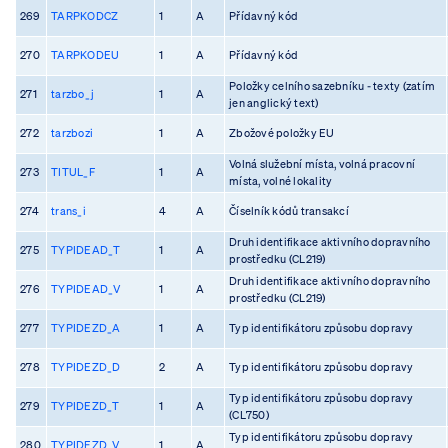
269
TARPKODCZ
1
A
Přídavný kód
270
TARPKODEU
1
A
Přídavný kód
Položky celního sazebníku - texty (zatím
271
tarzbo_j
1
A
jen anglický text)
272
tarzbozi
1
A
Zbožové položky EU
Volná služební místa, volná pracovní
273
TITUL_F
1
A
místa, volné lokality
274
trans_i
4
A
Číselník kódů transakcí
Druh identifikace aktivního dopravního
275
TYPIDEAD_T
1
A
prostředku (CL219)
Druh identifikace aktivního dopravního
276
TYPIDEAD_V
1
A
prostředku (CL219)
277
TYPIDEZD_A
1
A
Typ identifikátoru způsobu dopravy
278
TYPIDEZD_D
2
A
Typ identifikátoru způsobu dopravy
Typ identifikátoru způsobu dopravy
279
TYPIDEZD_T
1
A
(CL750)
Typ identifikátoru způsobu dopravy
280
TYPIDEZD_V
1
A