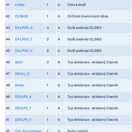
41
citzbo
1
A
Citlivé zboží
42
CUSKOD
1
A
CUS kód chemických látek
43
DALPOD_A
3
A
Další podklad (CL380)
44
DALPOD_T
2
A
Další podklad (CL380)
45
DALPOD_V
2
A
Další podklad (CL380)
46
dekll
3
A
Typ deklarace - skládaný číselník
47
DEKLL_D
1
A
Typ deklarace - skládaný číselník
48
deklp
1
A
Typ deklarace - skládaný číselník
49
DEKLP3_A
1
A
Typ deklarace - skládaný číselník
50
DEKLP3_T
1
A
Typ deklarace - skládaný číselník
51
DEKLP3_V
1
A
Typ deklarace - skládaný číselník
52
DIA_PoctyPodani
1
A
Počty podání