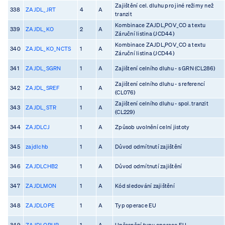
Zajištění cel. dluhu pro jiné režimy než
338
ZAJDL_JRT
4
A
tranzit
Kombinace ZAJDL,POV_CO a textu
339
ZAJDL_KO
2
A
Záruční listina (JCD44)
Kombinace ZAJDL,POV_CO a textu
340
ZAJDL_KO_NCTS
1
A
Záruční listina (JCD44)
341
ZAJDL_SGRN
1
A
Zajištení celního dluhu - s GRN (CL286)
Zajištení celního dluhu - s referencí
342
ZAJDL_SREF
1
A
(CL076)
Zajištení celního dluhu - spol. tranzit
343
ZAJDL_STR
1
A
(CL229)
344
ZAJDLCJ
1
A
Způsob uvolnění celní jistoty
345
zajdlchb
1
A
Důvod odmítnutí zajištění
346
ZAJDLCHB2
1
A
Důvod odmítnutí zajištění
347
ZAJDLMON
1
A
Kód sledování zajištění
348
ZAJDLOPE
1
A
Typ operace EU
349
ZAJDLOPUP
1
A
Upřesnění typu operace EU