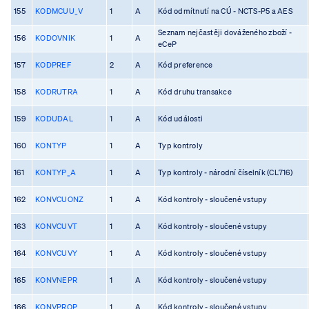
155
KODMCUU_V
1
A
Kód odmítnutí na CÚ - NCTS-P5 a AES
Seznam nejčastěji dováženého zboží -
156
KODOVNIK
1
A
eCeP
157
KODPREF
2
A
Kód preference
158
KODRUTRA
1
A
Kód druhu transakce
159
KODUDAL
1
A
Kód události
160
KONTYP
1
A
Typ kontroly
161
KONTYP_A
1
A
Typ kontroly - národní číselník (CL716)
162
KONVCUONZ
1
A
Kód kontroly - sloučené vstupy
163
KONVCUVT
1
A
Kód kontroly - sloučené vstupy
164
KONVCUVY
1
A
Kód kontroly - sloučené vstupy
165
KONVNEPR
1
A
Kód kontroly - sloučené vstupy
166
KONVPROP
1
A
Kód kontroly - sloučené vstupy