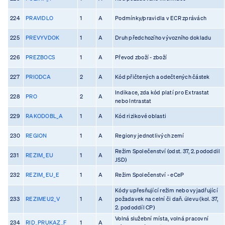
224
PRAVIDLO
1
A
Podmínky/pravidla v ECR zprávách
225
PREVYVDOK
1
A
Druh předchozího vývozního dokladu
226
PREZBOCS
1
A
Převod zboží - zboží
227
PRIODCA
2
A
Kód přičtených a odečtených částek
Indikace, zda kód platí pro Extrastat
228
PRO
2
A
nebo Intrastat
229
RAKODOBL_A
1
A
Kód rizikové oblasti
230
REGION
1
A
Regiony jednotlivých zemí
Režim Společenství (odst. 37, 2. pododdil
231
REZIM_EU
1
A
JSD)
232
REZIM_EU_E
1
A
Režim Společenství - eCeP
Kódy upřesňující režim nebo vyjadřující
233
REZIMEU2_V
1
A
požadavek na celní či daň. úlevu (kol. 37,
2. pododdíl CP)
Volná služební místa, volná pracovní
234
RID_PRUKAZ_F
1
A