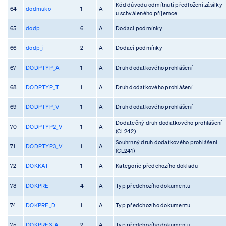
Kód důvodu odmítnutí předložení zásilky
64
dodmuko
1
A
u schváleného příjemce
65
dodp
6
A
Dodací podmínky
66
dodp_i
2
A
Dodací podmínky
67
DODPTYP_A
1
A
Druh dodatkového prohlášení
68
DODPTYP_T
1
A
Druh dodatkového prohlášení
69
DODPTYP_V
1
A
Druh dodatkového prohlášení
Dodatečný druh dodatkového prohlášení
70
DODPTYP2_V
1
A
(CL242)
Souhrnný druh dodatkového prohlášení
71
DODPTYP3_V
1
A
(CL241)
72
DOKKAT
1
A
Kategorie předchozího dokladu
73
DOKPRE
4
A
Typ předchozího dokumentu
74
DOKPRE_D
1
A
Typ předchozího dokumentu
75
DOKPRE3_A
2
A
Typ předchozího dokumentu