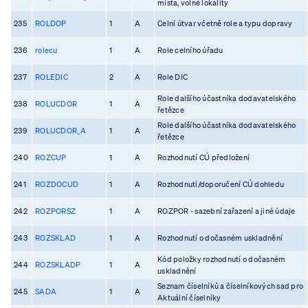
místa, volné lokality
235
ROLDOP
1
A
Celní útvar včetně role a typu dopravy
236
rolecu
1
A
Role celního úřadu
237
ROLEDIC
2
A
Role DIC
Role dalšího účastníka dodavatelského
238
ROLUCDOR
1
A
řetězce
Role dalšího účastníka dodavatelského
239
ROLUCDOR_A
1
A
řetězce
240
ROZCUP
1
A
Rozhodnutí CÚ předložení
241
ROZDOCUD
1
A
Rozhodnutí/doporučení CÚ dohledu
242
ROZPORSZ
1
A
ROZPOR - sazební zařazení a jiné údaje
243
ROZSKLAD
1
A
Rozhodnutí o dočasném uskladnění
Kód položky rozhodnutí o dočasném
244
ROZSKLADP
1
A
uskladnění
Seznam číselníků a číselníkových sad pro
245
SADA
1
A
Aktuální číselníky