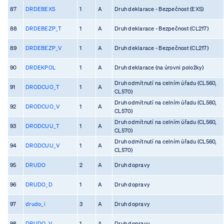
87
DRDEBEXS
1
A
Druh deklarace - Bezpečnost (EXS)
88
DRDEBEZP_T
1
A
Druh deklarace - Bezpečnost (CL217)
89
DRDEBEZP_V
1
A
Druh deklarace - Bezpečnost (CL217)
90
DRDEKPOL
1
A
Druh deklarace (na úrovni položky)
Druh odmítnutí na celním úřadu (CL560,
91
DRODCUO_T
1
A
CL570)
Druh odmítnutí na celním úřadu (CL560,
92
DRODCUO_V
1
A
CL570)
Druh odmítnutí na celním úřadu (CL560,
93
DRODCUU_T
1
A
CL570)
Druh odmítnutí na celním úřadu (CL560,
94
DRODCUU_V
1
A
CL570)
95
DRUDO
2
A
Druh dopravy
96
DRUDO_D
1
A
Druh dopravy
97
drudo_i
3
A
Druh dopravy
98
DRUDO_V
1
A
Druh dopravy