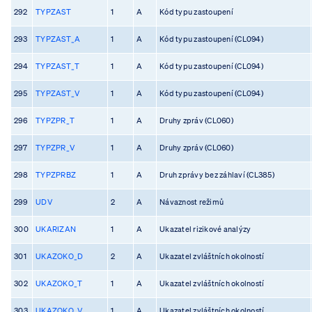
292
TYPZAST
1
A
Kód typu zastoupení
293
TYPZAST_A
1
A
Kód typu zastoupení (CL094)
294
TYPZAST_T
1
A
Kód typu zastoupení (CL094)
295
TYPZAST_V
1
A
Kód typu zastoupení (CL094)
296
TYPZPR_T
1
A
Druhy zpráv (CL060)
297
TYPZPR_V
1
A
Druhy zpráv (CL060)
298
TYPZPRBZ
1
A
Druh zprávy bez záhlaví (CL385)
299
UDV
2
A
Návaznost režimů
300
UKARIZAN
1
A
Ukazatel rizikové analýzy
301
UKAZOKO_D
2
A
Ukazatel zvláštních okolností
302
UKAZOKO_T
1
A
Ukazatel zvláštních okolností
303
UKAZOKO_V
1
A
Ukazatel zvláštních okolností