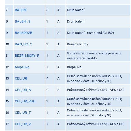
7
BALENI
3
A
Druh balení
8
BALENI_S
1
A
Druh balení
9
BALEROZB
1
A
Druh balení - rozbalená (CL182)
10
BAN_UCTY
1
A
Bankovní účty
Volná služební místa, volná pracovní
11
BEZP_SBORY_F
1
A
místa, volné lokality
12
biopaliva
1
A
Biopaliva
Celně schválené určení (odst.37 JCD;
13
CEL_UR
4
A
uvedeno v části XI. přílohy 16)
14
CEL_UR_A
2
A
Požadovaný režim (CL092) - AES a CCI
Celně schválené určení (odst.37 JCD;
15
CEL_UR_RHU
1
A
uvedeno v části XI. přílohy 16)
Celně schválené určení (odst.37 JCD;
16
CEL_UR_T
1
A
uvedeno v části XI. přílohy 16)
17
CEL_UR_V
1
A
Požadovaný režim (CL092) - AES a CCI