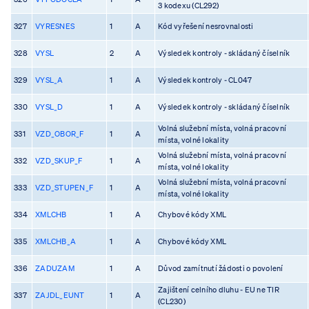
3 kodexu (CL292)
327
VYRESNES
1
A
Kód vyřešení nesrovnalosti
328
VYSL
2
A
Výsledek kontroly - skládaný číselník
329
VYSL_A
1
A
Výsledek kontroly - CL047
330
VYSL_D
1
A
Výsledek kontroly - skládaný číselník
Volná služební místa, volná pracovní
331
VZD_OBOR_F
1
A
místa, volné lokality
Volná služební místa, volná pracovní
332
VZD_SKUP_F
1
A
místa, volné lokality
Volná služební místa, volná pracovní
333
VZD_STUPEN_F
1
A
místa, volné lokality
334
XMLCHB
1
A
Chybové kódy XML
335
XMLCHB_A
1
A
Chybové kódy XML
336
ZADUZAM
1
A
Důvod zamítnutí žádosti o povolení
Zajištení celního dluhu - EU ne TIR
337
ZAJDL_EUNT
1
A
(CL230)