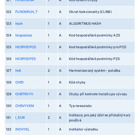
122
FUNOKRUH_T
1
A
Okruh funkcionality (CL168)
123
hash
1
A
ALGORITMUS HASH
124
hospodazs
1
A
Kod hospodařské podmínky AZS
125
HOSPODPCD
1
A
Kod hospodářské podmínky pro PCD
126
HOSPODPZS
1
A
Kód hospodářské podmínky PZS
127
hs6
2
A
Harmonizovaný systém - položka
128
CHB1
1
A
Kód chyby
129
CHBTRVYV
1
A
Chyby při kontrole tranzitu po vývozu
130
CHBVYVEM
1
A
Typ nesouladu
Indikace, pro jaký účel se příslušný kurz
131
I_EUR
2
A
používá
132
INDVYSL
1
A
Indikátor výsledku