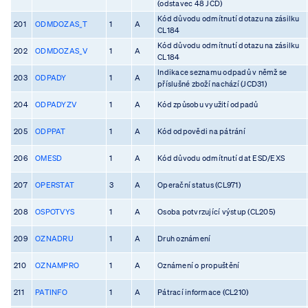
(odstavec 48 JCD)
Kód důvodu odmítnutí dotazu na zásilku
201
ODMDOZAS_T
1
A
CL184
Kód důvodu odmítnutí dotazu na zásilku
202
ODMDOZAS_V
1
A
CL184
Indikace seznamu odpadů v němž se
203
ODPADY
1
A
příslušné zboží nachází (JCD31)
204
ODPADYZV
1
A
Kód způsobu využití odpadů
205
ODPPAT
1
A
Kód odpovědi na pátrání
206
OMESD
1
A
Kód důvodu odmítnutí dat ESD/EXS
207
OPERSTAT
3
A
Operační status (CL971)
208
OSPOTVYS
1
A
Osoba potvrzující výstup (CL205)
209
OZNADRU
1
A
Druh oznámení
210
OZNAMPRO
1
A
Oznámení o propuštění
211
PATINFO
1
A
Pátrací informace (CL210)