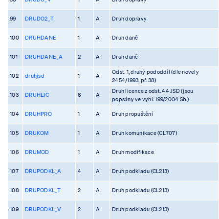
99
DRUDO2_T
1
A
Druh dopravy
100
DRUHDANE
1
A
Druh daně
101
DRUHDANE_A
2
A
Druh daně
Odst. 1, druhý pododdíl (dle novely
102
druhjsd
1
A
2454/1993, př. 38)
Druh licence z odst. 44 JSD (jsou
103
DRUHLIC
6
A
popsány ve vyhl. 199/2004 Sb.)
104
DRUHPRO
1
A
Druh propuštění
105
DRUKOM
1
A
Druh komunikace (CL707)
106
DRUMOD
1
A
Druh modifikace
107
DRUPODKL_A
4
A
Druh podkladu (CL213)
108
DRUPODKL_T
2
A
Druh podkladu (CL213)
109
DRUPODKL_V
2
A
Druh podkladu (CL213)