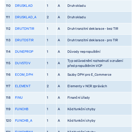
110
DRUSKLAD
1
A
Druh skladu
111
DRUSKLAD_A
2
A
Druh skladu
112
DRUTDNTIR
1
A
Druh tranzitní deklarace - bez TIR
113
DRUTDSTIR
1
A
Druh tranzitní deklarace - pro TIR
114
DUNEPROP
1
A
Důvody nepropuštění
Typ odůvodnění rozhodnutí o zrušení
115
DUVSTOV
1
A
před propuštěním VCP
116
ECOM_DPH
1
A
Sazby DPH pro E_Commerce
117
ELEMENT
2
A
Elementy v NCR zprávách
118
FINU
1
A
Finanční úřady
119
FUNCHB
1
A
Kód funkční chyby
120
FUNCHB_A
1
A
Kód funkční chyby
121
FUNCHBNA
1
A
Kód funkční chyby