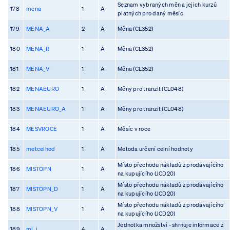
Seznam vybraných měn a jejich kurzů
178
mena
1
A
platných pro daný měsíc
179
MENA_A
2
A
Měna (CL352)
180
MENA_R
1
A
Měna (CL352)
181
MENA_V
1
A
Měna (CL352)
182
MENAEURO
1
A
Měny pro tranzit (CL048)
183
MENAEURO_A
1
A
Měny pro tranzit (CL048)
184
MESVROCE
1
A
Měsíc v roce
185
metcelhod
1
A
Metoda určení celní hodnoty
Místo přechodu nákladů z prodávajícího
186
MISTOPN
1
A
na kupujícího (JCD20)
Místo přechodu nákladů z prodávajícího
187
MISTOPN_D
1
A
na kupujícího (JCD20)
Místo přechodu nákladů z prodávajícího
188
MISTOPN_V
1
A
na kupujícího (JCD20)
Jednotka množství - shrnuje informace z
189
mj_i
4
A