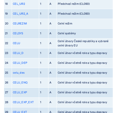
18
CEL_UR2
1
A
Předchozí režim (CL093)
19
CEL_UR2_A
1
A
Předchozí režim (CL093)
20
CELREZIM
1
A
Celní režim
21
CELSYS
1
A
Celní systémy
Celní útvary České republiky a vybrané
22
CELU
1
A
celní útvary EU
23
CELU_D
1
A
Celní útvar včetně role a typu dopravy
24
CELU_DEP
1
A
Celní útvar včetně role a typu dopravy
25
celu_des
1
A
Celní útvar včetně role a typu dopravy
26
CELU_ENQ
1
A
Celní útvar včetně role a typu dopravy
27
CELU_EXP
1
A
Celní útvar včetně role a typu dopravy
28
CELU_EXP_EXT
1
A
Celní útvar včetně role a typu dopravy
29
CELU_EXT
1
A
Celní útvar včetně role a typu dopravy