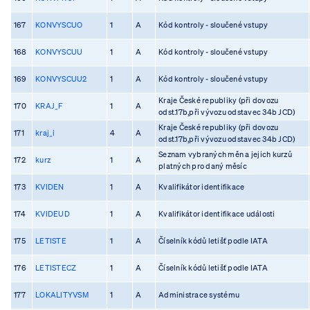
167
KONVYSCUO
1
A
Kód kontroly - sloučené vstupy
168
KONVYSCUU
1
A
Kód kontroly - sloučené vstupy
169
KONVYSCUU2
1
A
Kód kontroly - sloučené vstupy
Kraje České republiky (při dovozu
170
KRAJ_F
1
A
odst.17b,při vývozu odstavec 34b JCD)
Kraje České republiky (při dovozu
171
kraj_i
4
A
odst.17b,při vývozu odstavec 34b JCD)
Seznam vybraných měn a jejich kurzů
172
kurz
1
A
platných pro daný měsíc
173
KVIDEN
1
A
Kvalifikátor identifikace
174
KVIDEUD
1
A
Kvalifikátor identifikace události
175
LETISTE
1
A
Číselník kódů letišť podle IATA
176
LETISTECZ
1
A
Číselník kódů letišť podle IATA
177
LOKALITYVSM
1
A
Administrace systému