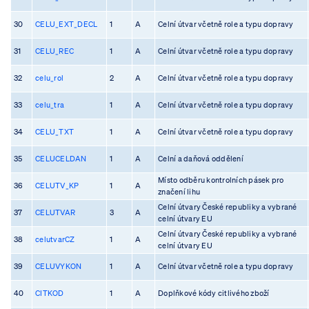
30
CELU_EXT_DECL
1
A
Celní útvar včetně role a typu dopravy
31
CELU_REC
1
A
Celní útvar včetně role a typu dopravy
32
celu_rol
2
A
Celní útvar včetně role a typu dopravy
33
celu_tra
1
A
Celní útvar včetně role a typu dopravy
34
CELU_TXT
1
A
Celní útvar včetně role a typu dopravy
35
CELUCELDAN
1
A
Celní a daňová oddělení
Místo odběru kontrolních pásek pro
36
CELUTV_KP
1
A
značení lihu
Celní útvary České republiky a vybrané
37
CELUTVAR
3
A
celní útvary EU
Celní útvary České republiky a vybrané
38
celutvarCZ
1
A
celní útvary EU
39
CELUVYKON
1
A
Celní útvar včetně role a typu dopravy
40
CITKOD
1
A
Doplňkové kódy citlivého zboží