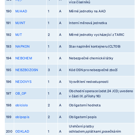
více číselníků
190
MJAAD
1
A
Měrné jednotky na AAD
191
MJINT
1
A
Interní měnová jednotka
192
MJT
2
A
Měrné jednotky vycházející z TARIC
193
NAPKON
1
A
Stav naplnění kontejneru (CL709)
194
NEBCHEM
1
A
Nebezpečné chemické látky
195
NEBZBOZOSN
3
A
Kód OSN pro nebezpečné zboží
196
NEDOVYS
1
A
Vysvětlení nedostupnosti
Obchodní operace (odst.24 JCD; uvedeno
197
OB_OP
1
A
v části IX. přílohy 16)
198
oblcislo
2
A
Obligatorní hodnota
199
oblpopis
2
A
Obligatorní popis
Ulehčení platby
200
ODKLAD
1
A
odkladem,splátkami,posečkáním