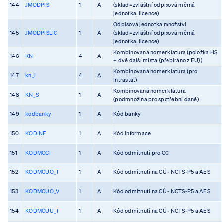
144
JMODPIS
1
A
(sklad=zvláštní odpisová měrná
jednotka, licence)
Odpisová jednotka množství
145
JMODPISLIC
1
A
(sklad=zvláštní odpisová měrná
jednotka, licence)
Kombinovaná nomenklatura (položka HS
146
KN
4
A
+ dvě další místa {přebíráno z EU})
Kombinovaná nomenklatura (pro
147
kn_i
4
A
Intrastat)
Kombinovaná nomenklatura
148
KN_S
1
A
(podmnožina pro spotřební daně)
149
kodbanky
1
A
Kód banky
150
KODINF
1
A
Kód informace
151
KODMCCI
1
A
Kód odmítnutí pro CCI
152
KODMCUO_T
1
A
Kód odmítnutí na CÚ - NCTS-P5 a AES
153
KODMCUO_V
1
A
Kód odmítnutí na CÚ - NCTS-P5 a AES
154
KODMCUU_T
1
A
Kód odmítnutí na CÚ - NCTS-P5 a AES