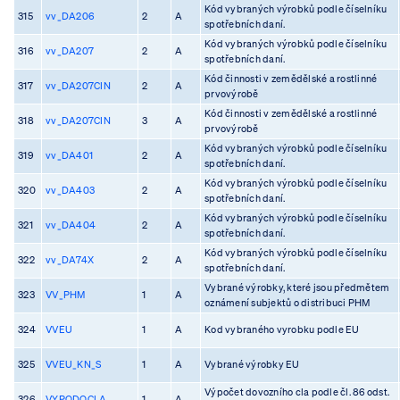
Kód vybraných výrobků podle číselníku
315
vv_DA206
2
A
spotřebních daní.
Kód vybraných výrobků podle číselníku
316
vv_DA207
2
A
spotřebních daní.
Kód činnosti v zemědělské a rostlinné
317
vv_DA207CIN
2
A
prvovýrobě
Kód činnosti v zemědělské a rostlinné
318
vv_DA207CIN
3
A
prvovýrobě
Kód vybraných výrobků podle číselníku
319
vv_DA401
2
A
spotřebních daní.
Kód vybraných výrobků podle číselníku
320
vv_DA403
2
A
spotřebních daní.
Kód vybraných výrobků podle číselníku
321
vv_DA404
2
A
spotřebních daní.
Kód vybraných výrobků podle číselníku
322
vv_DA74X
2
A
spotřebních daní.
Vybrané výrobky, které jsou předmětem
323
VV_PHM
1
A
oznámení subjektů o distribuci PHM
324
VVEU
1
A
Kod vybraného vyrobku podle EU
325
VVEU_KN_S
1
A
Vybrané výrobky EU
Výpočet dovozního cla podle čl. 86 odst.
326
VYPODOCLA
1
A