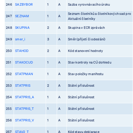
246
SAZBYBOR
1
A
Sazba vyrovnávacího úroku
Seznam číselníků a číselníkových sad pro
247
SEZNAM
1
A
Aktuální číselníky
248
SKUPINA
2
A
Skupina v ECR zprávách
249
smer_i
3
A
Směr (přijetí či odeslání)
250
STAHOD
2
A
Kód stanovení hodnoty
251
STAKOCUD
1
A
Stav kontroly na CÚ dohledu
252
STATPMAN
1
A
Stav položky manifestu
253
STATPRIS
2
A
Státní příslušnost
254
STATPRIS_A
1
A
Státní příslušnost
255
STATPRIS_T
1
A
Státní příslušnost
256
STATPRIS_V
1
A
Státní příslušnost
257
STAV2_T
1
A
Kód stavu deklarace