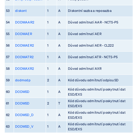
53
diskont
1
A
Diskontní sazba a reposazba
54
DODMAAR2
1
A
Důvod odmítnutí AAR - NCTS-P5
55
DODMAER
1
A
Důvod odmítnutí AER
56
DODMAER2
1
A
Důvod odmítnutí AER - CL222
57
DODMATR2
1
A
Důvod odmítnutí ATR - NCTS-P5
58
DODMAXR2
1
A
Důvod odmítnutí AXR
59
dodmodp
2
A
Kód důvodu odmítnutí odpisu SD
Kód důvodu odmítnutí poskytnutí dat
60
DODMSD
1
A
ESD/EXS
Kód důvodu odmítnutí poskytnutí dat
61
DODMSD
2
T
ESD/EXS
Kód důvodu odmítnutí poskytnutí dat
62
DODMSD_D
1
A
ESD/EXS
Kód důvodu odmítnutí poskytnutí dat
63
DODMSD_V
1
A
ESD/EXS