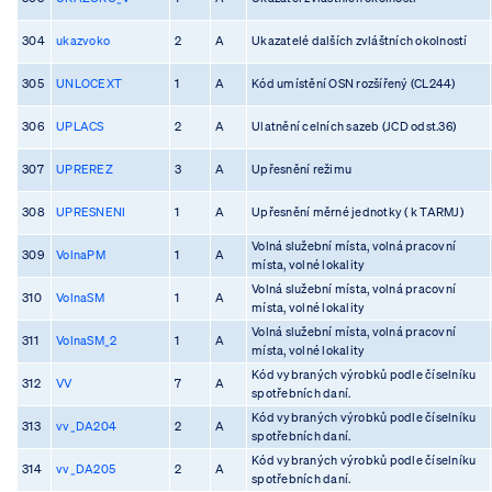
304
ukazvoko
2
A
Ukazatelé dalších zvláštních okolností
305
UNLOCEXT
1
A
Kód umístění OSN rozšířený (CL244)
306
UPLACS
2
A
Ulatnění celních sazeb (JCD odst.36)
307
UPREREZ
3
A
Upřesnění režimu
308
UPRESNENI
1
A
Upřesnění měrné jednotky ( k TARMJ)
Volná služební místa, volná pracovní
309
VolnaPM
1
A
místa, volné lokality
Volná služební místa, volná pracovní
310
VolnaSM
1
A
místa, volné lokality
Volná služební místa, volná pracovní
311
VolnaSM_2
1
A
místa, volné lokality
Kód vybraných výrobků podle číselníku
312
VV
7
A
spotřebních daní.
Kód vybraných výrobků podle číselníku
313
vv_DA204
2
A
spotřebních daní.
Kód vybraných výrobků podle číselníku
314
vv_DA205
2
A
spotřebních daní.