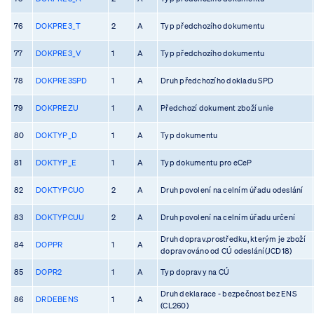
76
DOKPRE3_T
2
A
Typ předchozího dokumentu
77
DOKPRE3_V
1
A
Typ předchozího dokumentu
78
DOKPRE3SPD
1
A
Druh předchozího dokladu SPD
79
DOKPREZU
1
A
Předchozí dokument zboží unie
80
DOKTYP_D
1
A
Typ dokumentu
81
DOKTYP_E
1
A
Typ dokumentu pro eCeP
82
DOKTYPCUO
2
A
Druh povolení na celním úřadu odeslání
83
DOKTYPCUU
2
A
Druh povolení na celním úřadu určení
Druh doprav.prostředku, kterým je zboží
84
DOPPR
1
A
dopravováno od CÚ odeslání(JCD18)
85
DOPR2
1
A
Typ dopravy na CÚ
Druh deklarace - bezpečnost bez ENS
86
DRDEBENS
1
A
(CL260)