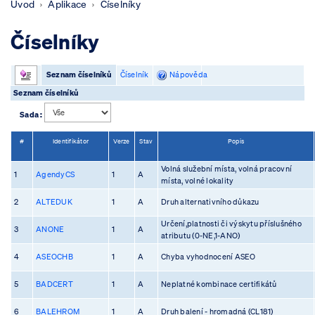
Úvod
Aplikace
Číselníky
Číselníky
Seznam číselníků
Číselník
Nápověda
Seznam číselníků
Sada :
#
Identifikátor
Verze
Stav
Popis
Volná služební místa, volná pracovní
1
AgendyCS
1
A
místa, volné lokality
2
ALTEDUK
1
A
Druh alternativního důkazu
Určení,platnosti či výskytu příslušného
3
ANONE
1
A
atributu (0-NE,1-ANO)
4
ASEOCHB
1
A
Chyba vyhodnocení ASEO
5
BADCERT
1
A
Neplatné kombinace certifikátů
6
BALEHROM
1
A
Druh balení - hromadná (CL181)