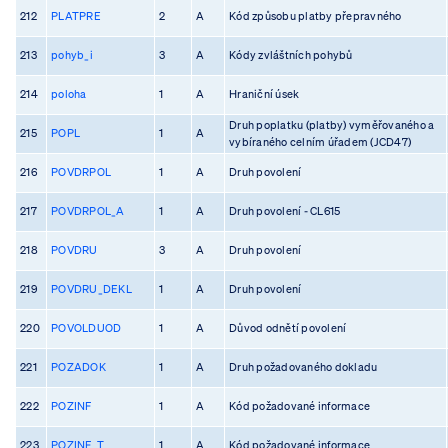
212
PLATPRE
2
A
Kód způsobu platby přepravného
213
pohyb_i
3
A
Kódy zvláštních pohybů
214
poloha
1
A
Hraniční úsek
Druh poplatku (platby) vyměřovaného a
215
POPL
1
A
vybíraného celním úřadem (JCD47)
216
POVDRPOL
1
A
Druh povolení
217
POVDRPOL_A
1
A
Druh povolení - CL615
218
POVDRU
3
A
Druh povolení
219
POVDRU_DEKL
1
A
Druh povolení
220
POVOLDUOD
1
A
Důvod odnětí povolení
221
POZADOK
1
A
Druh požadovaného dokladu
222
POZINF
1
A
Kód požadované informace
223
POZINF_T
1
A
Kód požadované informace