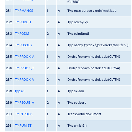
(CL750)
281
TYPMANCS
1
A
Typ manipulace v celním skladu
282
TYPODCH
2
A
Typ odchylky
283
TYPODM
2
A
Typ odmítnutí
284
TYPOSOBY
1
A
Typ osoby ( fyzická/právnická/sdružení )
285
TYPRDOK_A
1
A
Druh přepravního dokladu (CL754)
286
TYPRDOK_T
2
A
Druh přepravního dokladu (CL754)
287
TYPRDOK_V
2
A
Druh přepravního dokladu (CL754)
288
typskl
1
A
Typ skladu
289
TYPSOUB_A
2
A
Typ souboru
290
TYPTRDOK
1
A
Transportní dokument
291
TYPUMIST
1
A
Typ umístění