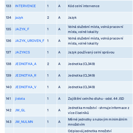
133
INTERVENCE
1
A
Kód celní intervence
134
jazyk
2
A
Jazyk
Volná služební místa, volná pracovní
135
JAZYK_F
1
A
místa, volné lokality
Volná služební místa, volná pracovní
136
JAZYK_UROVEN_F
1
A
místa, volné lokality
137
JAZYKCS
1
A
Jazyk používaný celní správou
138
JEDNOTKA_A
2
A
Jednotka (CL349)
139
JEDNOTKA_R
1
A
Jednotka (CL349)
140
JEDNOTKA_V
1
A
Jednotka (CL349)
141
jistota
1
A
Zajištění celního dluhu - odst. 44 JSD
Jednotka množství - shrnuje informace z
142
JM_GL
1
A
více číselníků
Měrné jednotky s nulovým minimálním
143
JM_NULMN
1
A
množstvím
Odpisová jednotka množství