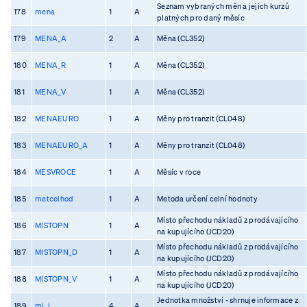
Seznam vybraných měn a jejich kurzů
178
mena
1
A
platných pro daný měsíc
179
MENA_A
2
A
Měna (CL352)
180
MENA_R
1
A
Měna (CL352)
181
MENA_V
1
A
Měna (CL352)
182
MENAEURO
1
A
Měny pro tranzit (CL048)
183
MENAEURO_A
1
A
Měny pro tranzit (CL048)
184
MESVROCE
1
A
Měsíc v roce
185
metcelhod
1
A
Metoda určení celní hodnoty
Místo přechodu nákladů z prodávajícího
186
MISTOPN
1
A
na kupujícího (JCD20)
Místo přechodu nákladů z prodávajícího
187
MISTOPN_D
1
A
na kupujícího (JCD20)
Místo přechodu nákladů z prodávajícího
188
MISTOPN_V
1
A
na kupujícího (JCD20)
Jednotka množství - shrnuje informace z
189
mj_i
4
A