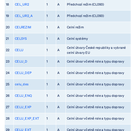
18
CEL_UR2
1
A
Předchozí režim (CL093)
19
CEL_UR2_A
1
A
Předchozí režim (CL093)
20
CELREZIM
1
A
Celní režim
21
CELSYS
1
A
Celní systémy
Celní útvary České republiky a vybrané
22
CELU
1
A
celní útvary EU
23
CELU_D
1
A
Celní útvar včetně role a typu dopravy
24
CELU_DEP
1
A
Celní útvar včetně role a typu dopravy
25
celu_des
1
A
Celní útvar včetně role a typu dopravy
26
CELU_ENQ
1
A
Celní útvar včetně role a typu dopravy
27
CELU_EXP
1
A
Celní útvar včetně role a typu dopravy
28
CELU_EXP_EXT
1
A
Celní útvar včetně role a typu dopravy
29
CELU_EXT
1
A
Celní útvar včetně role a typu dopravy