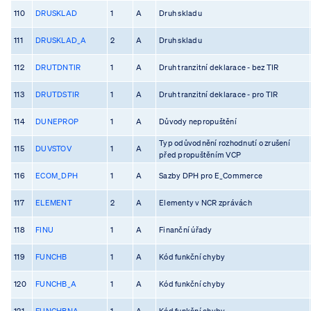
110
DRUSKLAD
1
A
Druh skladu
111
DRUSKLAD_A
2
A
Druh skladu
112
DRUTDNTIR
1
A
Druh tranzitní deklarace - bez TIR
113
DRUTDSTIR
1
A
Druh tranzitní deklarace - pro TIR
114
DUNEPROP
1
A
Důvody nepropuštění
Typ odůvodnění rozhodnutí o zrušení
115
DUVSTOV
1
A
před propuštěním VCP
116
ECOM_DPH
1
A
Sazby DPH pro E_Commerce
117
ELEMENT
2
A
Elementy v NCR zprávách
118
FINU
1
A
Finanční úřady
119
FUNCHB
1
A
Kód funkční chyby
120
FUNCHB_A
1
A
Kód funkční chyby
121
FUNCHBNA
1
A
Kód funkční chyby