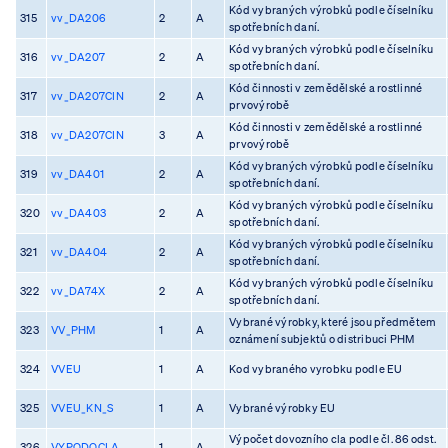
Kód vybraných výrobků podle číselníku
315
vv_DA206
2
A
spotřebních daní.
Kód vybraných výrobků podle číselníku
316
vv_DA207
2
A
spotřebních daní.
Kód činnosti v zemědělské a rostlinné
317
vv_DA207CIN
2
A
prvovýrobě
Kód činnosti v zemědělské a rostlinné
318
vv_DA207CIN
3
A
prvovýrobě
Kód vybraných výrobků podle číselníku
319
vv_DA401
2
A
spotřebních daní.
Kód vybraných výrobků podle číselníku
320
vv_DA403
2
A
spotřebních daní.
Kód vybraných výrobků podle číselníku
321
vv_DA404
2
A
spotřebních daní.
Kód vybraných výrobků podle číselníku
322
vv_DA74X
2
A
spotřebních daní.
Vybrané výrobky, které jsou předmětem
323
VV_PHM
1
A
oznámení subjektů o distribuci PHM
324
VVEU
1
A
Kod vybraného vyrobku podle EU
325
VVEU_KN_S
1
A
Vybrané výrobky EU
Výpočet dovozního cla podle čl. 86 odst.
326
VYPODOCLA
1
A