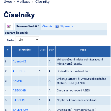
Úvod
Aplikace
Číselníky
Číselníky
Seznam číselníků
Číselník
Nápověda
Seznam číselníků
Sada :
#
Identifikátor
Verze
Stav
Popis
Volná služební místa, volná pracovní
1
AgendyCS
1
A
místa, volné lokality
2
ALTEDUK
1
A
Druh alternativního důkazu
Určení,platnosti či výskytu příslušného
3
ANONE
1
A
atributu (0-NE,1-ANO)
4
ASEOCHB
1
A
Chyba vyhodnocení ASEO
5
BADCERT
1
A
Neplatné kombinace certifikátů
6
BALEHROM
1
A
Druh balení - hromadná (CL181)