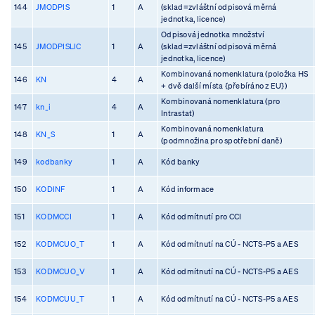
144
JMODPIS
1
A
(sklad=zvláštní odpisová měrná
jednotka, licence)
Odpisová jednotka množství
145
JMODPISLIC
1
A
(sklad=zvláštní odpisová měrná
jednotka, licence)
Kombinovaná nomenklatura (položka HS
146
KN
4
A
+ dvě další místa {přebíráno z EU})
Kombinovaná nomenklatura (pro
147
kn_i
4
A
Intrastat)
Kombinovaná nomenklatura
148
KN_S
1
A
(podmnožina pro spotřební daně)
149
kodbanky
1
A
Kód banky
150
KODINF
1
A
Kód informace
151
KODMCCI
1
A
Kód odmítnutí pro CCI
152
KODMCUO_T
1
A
Kód odmítnutí na CÚ - NCTS-P5 a AES
153
KODMCUO_V
1
A
Kód odmítnutí na CÚ - NCTS-P5 a AES
154
KODMCUU_T
1
A
Kód odmítnutí na CÚ - NCTS-P5 a AES