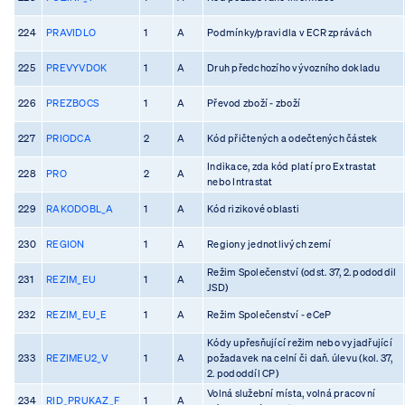
224
PRAVIDLO
1
A
Podmínky/pravidla v ECR zprávách
225
PREVYVDOK
1
A
Druh předchozího vývozního dokladu
226
PREZBOCS
1
A
Převod zboží - zboží
227
PRIODCA
2
A
Kód přičtených a odečtených částek
Indikace, zda kód platí pro Extrastat
228
PRO
2
A
nebo Intrastat
229
RAKODOBL_A
1
A
Kód rizikové oblasti
230
REGION
1
A
Regiony jednotlivých zemí
Režim Společenství (odst. 37, 2. pododdil
231
REZIM_EU
1
A
JSD)
232
REZIM_EU_E
1
A
Režim Společenství - eCeP
Kódy upřesňující režim nebo vyjadřující
233
REZIMEU2_V
1
A
požadavek na celní či daň. úlevu (kol. 37,
2. pododdíl CP)
Volná služební místa, volná pracovní
234
RID_PRUKAZ_F
1
A