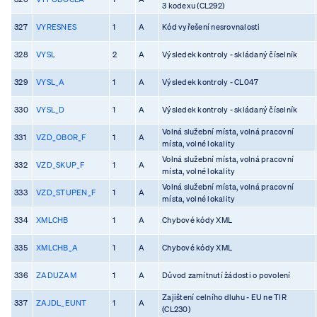
3 kodexu (CL292)
327
VYRESNES
1
A
Kód vyřešení nesrovnalosti
328
VYSL
2
A
Výsledek kontroly - skládaný číselník
329
VYSL_A
1
A
Výsledek kontroly - CL047
330
VYSL_D
1
A
Výsledek kontroly - skládaný číselník
Volná služební místa, volná pracovní
331
VZD_OBOR_F
1
A
místa, volné lokality
Volná služební místa, volná pracovní
332
VZD_SKUP_F
1
A
místa, volné lokality
Volná služební místa, volná pracovní
333
VZD_STUPEN_F
1
A
místa, volné lokality
334
XMLCHB
1
A
Chybové kódy XML
335
XMLCHB_A
1
A
Chybové kódy XML
336
ZADUZAM
1
A
Důvod zamítnutí žádosti o povolení
Zajištení celního dluhu - EU ne TIR
337
ZAJDL_EUNT
1
A
(CL230)