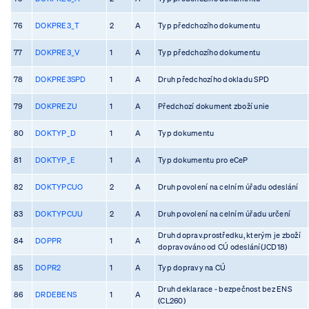
76
DOKPRE3_T
2
A
Typ předchozího dokumentu
77
DOKPRE3_V
1
A
Typ předchozího dokumentu
78
DOKPRE3SPD
1
A
Druh předchozího dokladu SPD
79
DOKPREZU
1
A
Předchozí dokument zboží unie
80
DOKTYP_D
1
A
Typ dokumentu
81
DOKTYP_E
1
A
Typ dokumentu pro eCeP
82
DOKTYPCUO
2
A
Druh povolení na celním úřadu odeslání
83
DOKTYPCUU
2
A
Druh povolení na celním úřadu určení
Druh doprav.prostředku, kterým je zboží
84
DOPPR
1
A
dopravováno od CÚ odeslání(JCD18)
85
DOPR2
1
A
Typ dopravy na CÚ
Druh deklarace - bezpečnost bez ENS
86
DRDEBENS
1
A
(CL260)