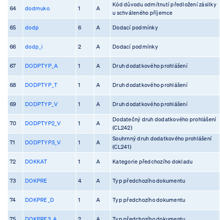
Kód důvodu odmítnutí předložení zásilky
64
dodmuko
1
A
u schváleného příjemce
65
dodp
6
A
Dodací podmínky
66
dodp_i
2
A
Dodací podmínky
67
DODPTYP_A
1
A
Druh dodatkového prohlášení
68
DODPTYP_T
1
A
Druh dodatkového prohlášení
69
DODPTYP_V
1
A
Druh dodatkového prohlášení
Dodatečný druh dodatkového prohlášení
70
DODPTYP2_V
1
A
(CL242)
Souhrnný druh dodatkového prohlášení
71
DODPTYP3_V
1
A
(CL241)
72
DOKKAT
1
A
Kategorie předchozího dokladu
73
DOKPRE
4
A
Typ předchozího dokumentu
74
DOKPRE_D
1
A
Typ předchozího dokumentu
75
DOKPRE3_A
2
A
Typ předchozího dokumentu