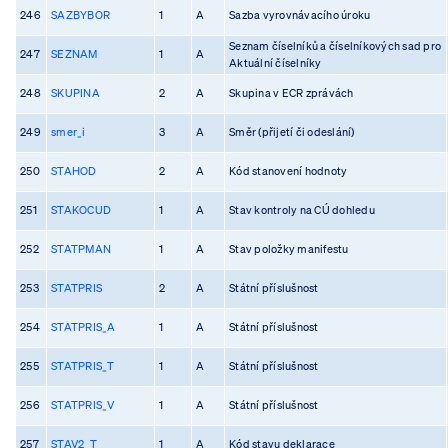
246
SAZBYBOR
1
A
Sazba vyrovnávacího úroku
Seznam číselníků a číselníkových sad pro
247
SEZNAM
1
A
Aktuální číselníky
248
SKUPINA
2
A
Skupina v ECR zprávách
249
smer_i
3
A
Směr (přijetí či odeslání)
250
STAHOD
2
A
Kód stanovení hodnoty
251
STAKOCUD
1
A
Stav kontroly na CÚ dohledu
252
STATPMAN
1
A
Stav položky manifestu
253
STATPRIS
2
A
Státní příslušnost
254
STATPRIS_A
1
A
Státní příslušnost
255
STATPRIS_T
1
A
Státní příslušnost
256
STATPRIS_V
1
A
Státní příslušnost
257
STAV2_T
1
A
Kód stavu deklarace