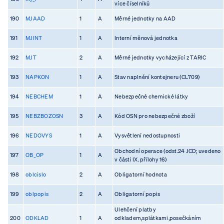
více číselníků
190
MJAAD
1
A
Měrné jednotky na AAD
191
MJINT
1
A
Interní měnová jednotka
192
MJT
2
A
Měrné jednotky vycházející z TARIC
193
NAPKON
1
A
Stav naplnění kontejneru (CL709)
194
NEBCHEM
1
A
Nebezpečné chemické látky
195
NEBZBOZOSN
3
A
Kód OSN pro nebezpečné zboží
196
NEDOVYS
1
A
Vysvětlení nedostupnosti
Obchodní operace (odst.24 JCD; uvedeno
197
OB_OP
1
A
v části IX. přílohy 16)
198
oblcislo
2
A
Obligatorní hodnota
199
oblpopis
2
A
Obligatorní popis
Ulehčení platby
200
ODKLAD
1
A
odkladem,splátkami,posečkáním