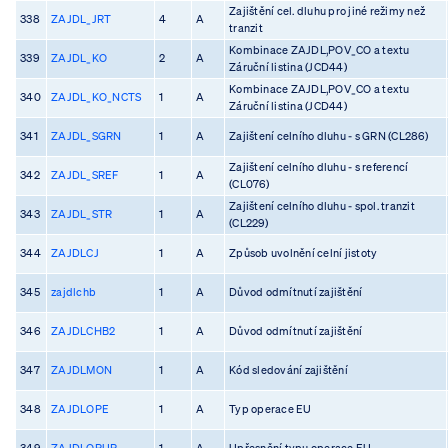
Zajištění cel. dluhu pro jiné režimy než
338
ZAJDL_JRT
4
A
tranzit
Kombinace ZAJDL,POV_CO a textu
339
ZAJDL_KO
2
A
Záruční listina (JCD44)
Kombinace ZAJDL,POV_CO a textu
340
ZAJDL_KO_NCTS
1
A
Záruční listina (JCD44)
341
ZAJDL_SGRN
1
A
Zajištení celního dluhu - s GRN (CL286)
Zajištení celního dluhu - s referencí
342
ZAJDL_SREF
1
A
(CL076)
Zajištení celního dluhu - spol. tranzit
343
ZAJDL_STR
1
A
(CL229)
344
ZAJDLCJ
1
A
Způsob uvolnění celní jistoty
345
zajdlchb
1
A
Důvod odmítnutí zajištění
346
ZAJDLCHB2
1
A
Důvod odmítnutí zajištění
347
ZAJDLMON
1
A
Kód sledování zajištění
348
ZAJDLOPE
1
A
Typ operace EU
349
ZAJDLOPUP
1
A
Upřesnění typu operace EU