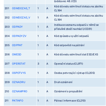
(odstavec 48 JCD)
Kód důvodu odmítnutí dotazu na zásilku
201
ODMDOZAS_T
1
A
CL184
Kód důvodu odmítnutí dotazu na zásilku
202
ODMDOZAS_V
1
A
CL184
Indikace seznamu odpadů v němž se
203
ODPADY
1
A
příslušné zboží nachází (JCD31)
204
ODPADYZV
1
A
Kód způsobu využití odpadů
205
ODPPAT
1
A
Kód odpovědi na pátrání
206
OMESD
1
A
Kód důvodu odmítnutí dat ESD/EXS
207
OPERSTAT
3
A
Operační status (CL971)
208
OSPOTVYS
1
A
Osoba potvrzující výstup (CL205)
209
OZNADRU
1
A
Druh oznámení
210
OZNAMPRO
1
A
Oznámení o propuštění
211
PATINFO
1
A
Pátrací informace (CL210)