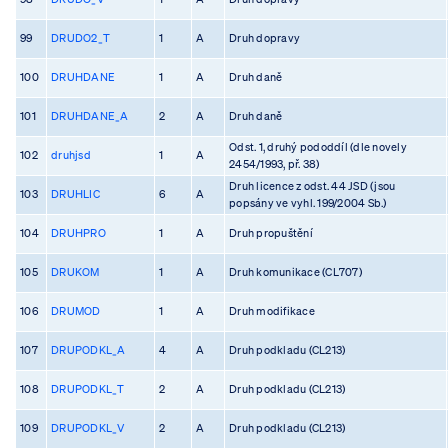
99
DRUDO2_T
1
A
Druh dopravy
100
DRUHDANE
1
A
Druh daně
101
DRUHDANE_A
2
A
Druh daně
Odst. 1, druhý pododdíl (dle novely
102
druhjsd
1
A
2454/1993, př. 38)
Druh licence z odst. 44 JSD (jsou
103
DRUHLIC
6
A
popsány ve vyhl. 199/2004 Sb.)
104
DRUHPRO
1
A
Druh propuštění
105
DRUKOM
1
A
Druh komunikace (CL707)
106
DRUMOD
1
A
Druh modifikace
107
DRUPODKL_A
4
A
Druh podkladu (CL213)
108
DRUPODKL_T
2
A
Druh podkladu (CL213)
109
DRUPODKL_V
2
A
Druh podkladu (CL213)