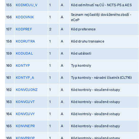
155
KODMCUU_V
1
A
Kód odmítnutí na CÚ - NCTS-P5 a AES
Seznam nejčastěji dováženého zboží -
156
KODOVNIK
1
A
eCeP
157
KODPREF
2
A
Kód preference
158
KODRUTRA
1
A
Kód druhu transakce
159
KODUDAL
1
A
Kód události
160
KONTYP
1
A
Typ kontroly
161
KONTYP_A
1
A
Typ kontroly - národní číselník (CL716)
162
KONVCUONZ
1
A
Kód kontroly - sloučené vstupy
163
KONVCUVT
1
A
Kód kontroly - sloučené vstupy
164
KONVCUVY
1
A
Kód kontroly - sloučené vstupy
165
KONVNEPR
1
A
Kód kontroly - sloučené vstupy
166
KONVPROP
1
A
Kód kontroly - sloučené vstupy