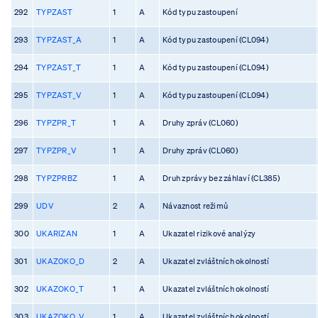
292
TYPZAST
1
A
Kód typu zastoupení
293
TYPZAST_A
1
A
Kód typu zastoupení (CL094)
294
TYPZAST_T
1
A
Kód typu zastoupení (CL094)
295
TYPZAST_V
1
A
Kód typu zastoupení (CL094)
296
TYPZPR_T
1
A
Druhy zpráv (CL060)
297
TYPZPR_V
1
A
Druhy zpráv (CL060)
298
TYPZPRBZ
1
A
Druh zprávy bez záhlaví (CL385)
299
UDV
2
A
Návaznost režimů
300
UKARIZAN
1
A
Ukazatel rizikové analýzy
301
UKAZOKO_D
2
A
Ukazatel zvláštních okolností
302
UKAZOKO_T
1
A
Ukazatel zvláštních okolností
303
UKAZOKO_V
1
A
Ukazatel zvláštních okolností