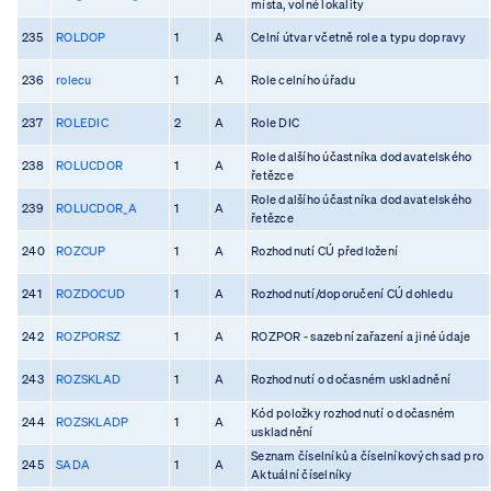
místa, volné lokality
235
ROLDOP
1
A
Celní útvar včetně role a typu dopravy
236
rolecu
1
A
Role celního úřadu
237
ROLEDIC
2
A
Role DIC
Role dalšího účastníka dodavatelského
238
ROLUCDOR
1
A
řetězce
Role dalšího účastníka dodavatelského
239
ROLUCDOR_A
1
A
řetězce
240
ROZCUP
1
A
Rozhodnutí CÚ předložení
241
ROZDOCUD
1
A
Rozhodnutí/doporučení CÚ dohledu
242
ROZPORSZ
1
A
ROZPOR - sazební zařazení a jiné údaje
243
ROZSKLAD
1
A
Rozhodnutí o dočasném uskladnění
Kód položky rozhodnutí o dočasném
244
ROZSKLADP
1
A
uskladnění
Seznam číselníků a číselníkových sad pro
245
SADA
1
A
Aktuální číselníky