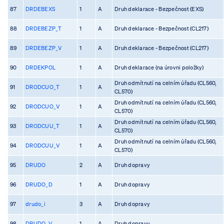
87
DRDEBEXS
1
A
Druh deklarace - Bezpečnost (EXS)
88
DRDEBEZP_T
1
A
Druh deklarace - Bezpečnost (CL217)
89
DRDEBEZP_V
1
A
Druh deklarace - Bezpečnost (CL217)
90
DRDEKPOL
1
A
Druh deklarace (na úrovni položky)
Druh odmítnutí na celním úřadu (CL560,
91
DRODCUO_T
1
A
CL570)
Druh odmítnutí na celním úřadu (CL560,
92
DRODCUO_V
1
A
CL570)
Druh odmítnutí na celním úřadu (CL560,
93
DRODCUU_T
1
A
CL570)
Druh odmítnutí na celním úřadu (CL560,
94
DRODCUU_V
1
A
CL570)
95
DRUDO
2
A
Druh dopravy
96
DRUDO_D
1
A
Druh dopravy
97
drudo_i
3
A
Druh dopravy
98
DRUDO_V
1
A
Druh dopravy