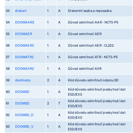
53
diskont
1
A
Diskontní sazba a reposazba
54
DODMAAR2
1
A
Důvod odmítnutí AAR - NCTS-P5
55
DODMAER
1
A
Důvod odmítnutí AER
56
DODMAER2
1
A
Důvod odmítnutí AER - CL222
57
DODMATR2
1
A
Důvod odmítnutí ATR - NCTS-P5
58
DODMAXR2
1
A
Důvod odmítnutí AXR
59
dodmodp
2
A
Kód důvodu odmítnutí odpisu SD
Kód důvodu odmítnutí poskytnutí dat
60
DODMSD
1
A
ESD/EXS
Kód důvodu odmítnutí poskytnutí dat
61
DODMSD
2
T
ESD/EXS
Kód důvodu odmítnutí poskytnutí dat
62
DODMSD_D
1
A
ESD/EXS
Kód důvodu odmítnutí poskytnutí dat
63
DODMSD_V
1
A
ESD/EXS