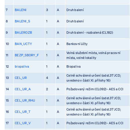
7
BALENI
3
A
Druh balení
8
BALENI_S
1
A
Druh balení
9
BALEROZB
1
A
Druh balení - rozbalená (CL182)
10
BAN_UCTY
1
A
Bankovní účty
Volná služební místa, volná pracovní
11
BEZP_SBORY_F
1
A
místa, volné lokality
12
biopaliva
1
A
Biopaliva
Celně schválené určení (odst.37 JCD;
13
CEL_UR
4
A
uvedeno v části XI. přílohy 16)
14
CEL_UR_A
2
A
Požadovaný režim (CL092) - AES a CCI
Celně schválené určení (odst.37 JCD;
15
CEL_UR_RHU
1
A
uvedeno v části XI. přílohy 16)
Celně schválené určení (odst.37 JCD;
16
CEL_UR_T
1
A
uvedeno v části XI. přílohy 16)
17
CEL_UR_V
1
A
Požadovaný režim (CL092) - AES a CCI