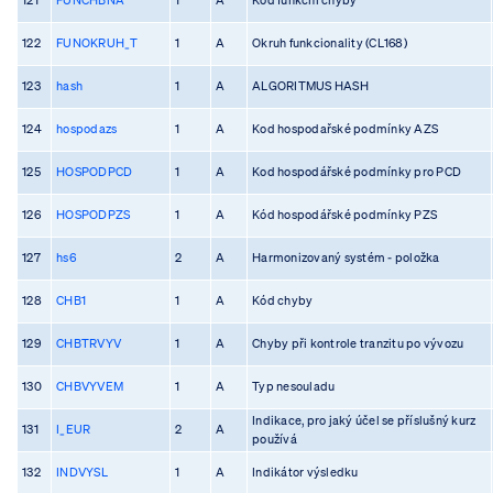
122
FUNOKRUH_T
1
A
Okruh funkcionality (CL168)
123
hash
1
A
ALGORITMUS HASH
124
hospodazs
1
A
Kod hospodařské podmínky AZS
125
HOSPODPCD
1
A
Kod hospodářské podmínky pro PCD
126
HOSPODPZS
1
A
Kód hospodářské podmínky PZS
127
hs6
2
A
Harmonizovaný systém - položka
128
CHB1
1
A
Kód chyby
129
CHBTRVYV
1
A
Chyby při kontrole tranzitu po vývozu
130
CHBVYVEM
1
A
Typ nesouladu
Indikace, pro jaký účel se příslušný kurz
131
I_EUR
2
A
používá
132
INDVYSL
1
A
Indikátor výsledku