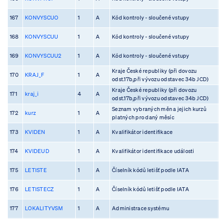
167
KONVYSCUO
1
A
Kód kontroly - sloučené vstupy
168
KONVYSCUU
1
A
Kód kontroly - sloučené vstupy
169
KONVYSCUU2
1
A
Kód kontroly - sloučené vstupy
Kraje České republiky (při dovozu
170
KRAJ_F
1
A
odst.17b,při vývozu odstavec 34b JCD)
Kraje České republiky (při dovozu
171
kraj_i
4
A
odst.17b,při vývozu odstavec 34b JCD)
Seznam vybraných měn a jejich kurzů
172
kurz
1
A
platných pro daný měsíc
173
KVIDEN
1
A
Kvalifikátor identifikace
174
KVIDEUD
1
A
Kvalifikátor identifikace události
175
LETISTE
1
A
Číselník kódů letišť podle IATA
176
LETISTECZ
1
A
Číselník kódů letišť podle IATA
177
LOKALITYVSM
1
A
Administrace systému