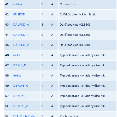
41
citzbo
1
A
Citlivé zboží
42
CUSKOD
1
A
CUS kód chemických látek
43
DALPOD_A
3
A
Další podklad (CL380)
44
DALPOD_T
2
A
Další podklad (CL380)
45
DALPOD_V
2
A
Další podklad (CL380)
46
dekll
3
A
Typ deklarace - skládaný číselník
47
DEKLL_D
1
A
Typ deklarace - skládaný číselník
48
deklp
1
A
Typ deklarace - skládaný číselník
49
DEKLP3_A
1
A
Typ deklarace - skládaný číselník
50
DEKLP3_T
1
A
Typ deklarace - skládaný číselník
51
DEKLP3_V
1
A
Typ deklarace - skládaný číselník
52
DIA_PoctyPodani
1
A
Počty podání