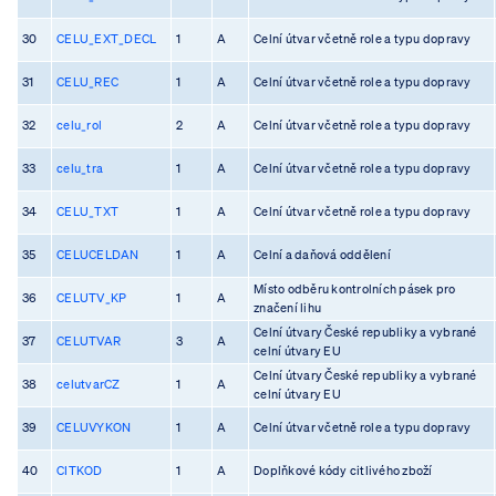
30
CELU_EXT_DECL
1
A
Celní útvar včetně role a typu dopravy
31
CELU_REC
1
A
Celní útvar včetně role a typu dopravy
32
celu_rol
2
A
Celní útvar včetně role a typu dopravy
33
celu_tra
1
A
Celní útvar včetně role a typu dopravy
34
CELU_TXT
1
A
Celní útvar včetně role a typu dopravy
35
CELUCELDAN
1
A
Celní a daňová oddělení
Místo odběru kontrolních pásek pro
36
CELUTV_KP
1
A
značení lihu
Celní útvary České republiky a vybrané
37
CELUTVAR
3
A
celní útvary EU
Celní útvary České republiky a vybrané
38
celutvarCZ
1
A
celní útvary EU
39
CELUVYKON
1
A
Celní útvar včetně role a typu dopravy
40
CITKOD
1
A
Doplňkové kódy citlivého zboží