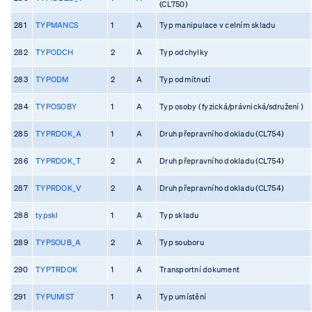
(CL750)
281
TYPMANCS
1
A
Typ manipulace v celním skladu
282
TYPODCH
2
A
Typ odchylky
283
TYPODM
2
A
Typ odmítnutí
284
TYPOSOBY
1
A
Typ osoby ( fyzická/právnická/sdružení )
285
TYPRDOK_A
1
A
Druh přepravního dokladu (CL754)
286
TYPRDOK_T
2
A
Druh přepravního dokladu (CL754)
287
TYPRDOK_V
2
A
Druh přepravního dokladu (CL754)
288
typskl
1
A
Typ skladu
289
TYPSOUB_A
2
A
Typ souboru
290
TYPTRDOK
1
A
Transportní dokument
291
TYPUMIST
1
A
Typ umístění