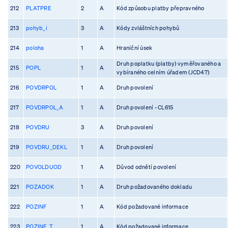
212
PLATPRE
2
A
Kód způsobu platby přepravného
213
pohyb_i
3
A
Kódy zvláštních pohybů
214
poloha
1
A
Hraniční úsek
Druh poplatku (platby) vyměřovaného a
215
POPL
1
A
vybíraného celním úřadem (JCD47)
216
POVDRPOL
1
A
Druh povolení
217
POVDRPOL_A
1
A
Druh povolení - CL615
218
POVDRU
3
A
Druh povolení
219
POVDRU_DEKL
1
A
Druh povolení
220
POVOLDUOD
1
A
Důvod odnětí povolení
221
POZADOK
1
A
Druh požadovaného dokladu
222
POZINF
1
A
Kód požadované informace
223
POZINF_T
1
A
Kód požadované informace