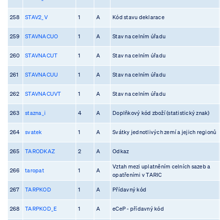
258
STAV2_V
1
A
Kód stavu deklarace
259
STAVNACUO
1
A
Stav na celním úřadu
260
STAVNACUT
1
A
Stav na celním úřadu
261
STAVNACUU
1
A
Stav na celním úřadu
262
STAVNACUVT
1
A
Stav na celním úřadu
263
stazna_i
4
A
Doplňkový kód zboží (statistický znak)
264
svatek
1
A
Svátky jednotlivých zemí a jejich regionů
265
TARODKAZ
2
A
Odkaz
Vztah mezi uplatněním celních sazeb a
266
taropat
1
A
opatřeními v TARIC
267
TARPKOD
1
A
Přídavný kód
268
TARPKOD_E
1
A
eCeP - přídavný kód