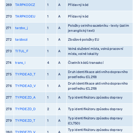
269
TARPKODCZ
1
A
Přídavný kód
270
TARPKODEU
1
A
Přídavný kód
Položky celního sazebníku - texty (zatím
271
tarzbo_j
1
A
jen anglický text)
272
tarzbozi
1
A
Zbožové položky EU
Volná služební místa, volná pracovní
273
TITUL_F
1
A
místa, volné lokality
274
trans_i
4
A
Číselník kódů transakcí
Druh identifikace aktivního dopravního
275
TYPIDEAD_T
1
A
prostředku (CL219)
Druh identifikace aktivního dopravního
276
TYPIDEAD_V
1
A
prostředku (CL219)
277
TYPIDEZD_A
1
A
Typ identifikátoru způsobu dopravy
278
TYPIDEZD_D
2
A
Typ identifikátoru způsobu dopravy
Typ identifikátoru způsobu dopravy
279
TYPIDEZD_T
1
A
(CL750)
Typ identifikátoru způsobu dopravy
280
TYPIDEZD_V
1
A