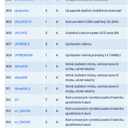
304
ukazvoko
2
A
Ukazatelé dalších zvláštních okolností
305
UNLOCEXT
1
A
Kód umístění OSN rozšířený (CL244)
306
UPLACS
2
A
Ulatnění celních sazeb (JCD odst.36)
307
UPREREZ
3
A
Upřesnění režimu
308
UPRESNENI
1
A
Upřesnění měrné jednotky ( k TARMJ)
Volná služební místa, volná pracovní
309
VolnaPM
1
A
místa, volné lokality
Volná služební místa, volná pracovní
310
VolnaSM
1
A
místa, volné lokality
Volná služební místa, volná pracovní
311
VolnaSM_2
1
A
místa, volné lokality
Kód vybraných výrobků podle číselníku
312
VV
7
A
spotřebních daní.
Kód vybraných výrobků podle číselníku
313
vv_DA204
2
A
spotřebních daní.
Kód vybraných výrobků podle číselníku
314
vv_DA205
2
A
spotřebních daní.