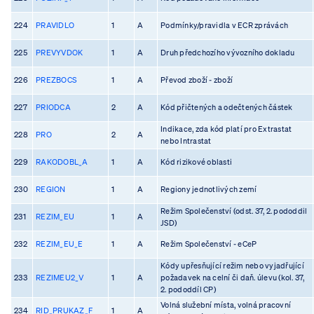
224
PRAVIDLO
1
A
Podmínky/pravidla v ECR zprávách
225
PREVYVDOK
1
A
Druh předchozího vývozního dokladu
226
PREZBOCS
1
A
Převod zboží - zboží
227
PRIODCA
2
A
Kód přičtených a odečtených částek
Indikace, zda kód platí pro Extrastat
228
PRO
2
A
nebo Intrastat
229
RAKODOBL_A
1
A
Kód rizikové oblasti
230
REGION
1
A
Regiony jednotlivých zemí
Režim Společenství (odst. 37, 2. pododdil
231
REZIM_EU
1
A
JSD)
232
REZIM_EU_E
1
A
Režim Společenství - eCeP
Kódy upřesňující režim nebo vyjadřující
233
REZIMEU2_V
1
A
požadavek na celní či daň. úlevu (kol. 37,
2. pododdíl CP)
Volná služební místa, volná pracovní
234
RID_PRUKAZ_F
1
A