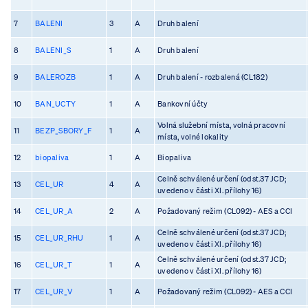
7
BALENI
3
A
Druh balení
8
BALENI_S
1
A
Druh balení
9
BALEROZB
1
A
Druh balení - rozbalená (CL182)
10
BAN_UCTY
1
A
Bankovní účty
Volná služební místa, volná pracovní
11
BEZP_SBORY_F
1
A
místa, volné lokality
12
biopaliva
1
A
Biopaliva
Celně schválené určení (odst.37 JCD;
13
CEL_UR
4
A
uvedeno v části XI. přílohy 16)
14
CEL_UR_A
2
A
Požadovaný režim (CL092) - AES a CCI
Celně schválené určení (odst.37 JCD;
15
CEL_UR_RHU
1
A
uvedeno v části XI. přílohy 16)
Celně schválené určení (odst.37 JCD;
16
CEL_UR_T
1
A
uvedeno v části XI. přílohy 16)
17
CEL_UR_V
1
A
Požadovaný režim (CL092) - AES a CCI