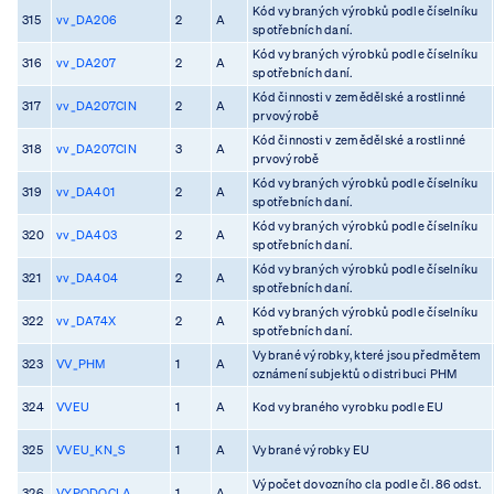
Kód vybraných výrobků podle číselníku
315
vv_DA206
2
A
spotřebních daní.
Kód vybraných výrobků podle číselníku
316
vv_DA207
2
A
spotřebních daní.
Kód činnosti v zemědělské a rostlinné
317
vv_DA207CIN
2
A
prvovýrobě
Kód činnosti v zemědělské a rostlinné
318
vv_DA207CIN
3
A
prvovýrobě
Kód vybraných výrobků podle číselníku
319
vv_DA401
2
A
spotřebních daní.
Kód vybraných výrobků podle číselníku
320
vv_DA403
2
A
spotřebních daní.
Kód vybraných výrobků podle číselníku
321
vv_DA404
2
A
spotřebních daní.
Kód vybraných výrobků podle číselníku
322
vv_DA74X
2
A
spotřebních daní.
Vybrané výrobky, které jsou předmětem
323
VV_PHM
1
A
oznámení subjektů o distribuci PHM
324
VVEU
1
A
Kod vybraného vyrobku podle EU
325
VVEU_KN_S
1
A
Vybrané výrobky EU
Výpočet dovozního cla podle čl. 86 odst.
326
VYPODOCLA
1
A