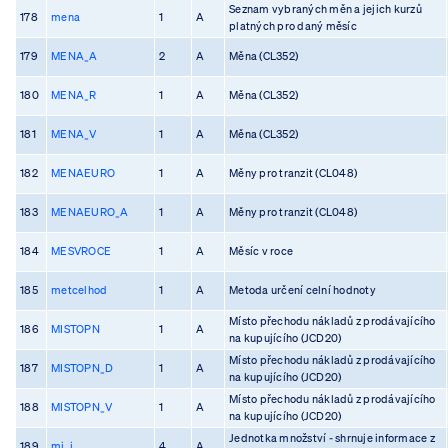
Seznam vybraných měn a jejich kurzů
178
mena
1
A
platných pro daný měsíc
179
MENA_A
2
A
Měna (CL352)
180
MENA_R
1
A
Měna (CL352)
181
MENA_V
1
A
Měna (CL352)
182
MENAEURO
1
A
Měny pro tranzit (CL048)
183
MENAEURO_A
1
A
Měny pro tranzit (CL048)
184
MESVROCE
1
A
Měsíc v roce
185
metcelhod
1
A
Metoda určení celní hodnoty
Místo přechodu nákladů z prodávajícího
186
MISTOPN
1
A
na kupujícího (JCD20)
Místo přechodu nákladů z prodávajícího
187
MISTOPN_D
1
A
na kupujícího (JCD20)
Místo přechodu nákladů z prodávajícího
188
MISTOPN_V
1
A
na kupujícího (JCD20)
Jednotka množství - shrnuje informace z
189
mj_i
4
A