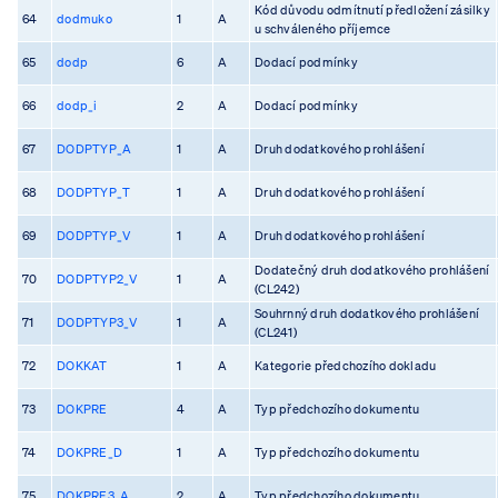
Kód důvodu odmítnutí předložení zásilky
64
dodmuko
1
A
u schváleného příjemce
65
dodp
6
A
Dodací podmínky
66
dodp_i
2
A
Dodací podmínky
67
DODPTYP_A
1
A
Druh dodatkového prohlášení
68
DODPTYP_T
1
A
Druh dodatkového prohlášení
69
DODPTYP_V
1
A
Druh dodatkového prohlášení
Dodatečný druh dodatkového prohlášení
70
DODPTYP2_V
1
A
(CL242)
Souhrnný druh dodatkového prohlášení
71
DODPTYP3_V
1
A
(CL241)
72
DOKKAT
1
A
Kategorie předchozího dokladu
73
DOKPRE
4
A
Typ předchozího dokumentu
74
DOKPRE_D
1
A
Typ předchozího dokumentu
75
DOKPRE3_A
2
A
Typ předchozího dokumentu