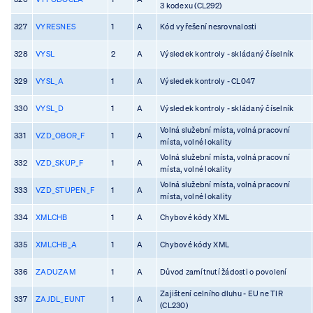
3 kodexu (CL292)
327
VYRESNES
1
A
Kód vyřešení nesrovnalosti
328
VYSL
2
A
Výsledek kontroly - skládaný číselník
329
VYSL_A
1
A
Výsledek kontroly - CL047
330
VYSL_D
1
A
Výsledek kontroly - skládaný číselník
Volná služební místa, volná pracovní
331
VZD_OBOR_F
1
A
místa, volné lokality
Volná služební místa, volná pracovní
332
VZD_SKUP_F
1
A
místa, volné lokality
Volná služební místa, volná pracovní
333
VZD_STUPEN_F
1
A
místa, volné lokality
334
XMLCHB
1
A
Chybové kódy XML
335
XMLCHB_A
1
A
Chybové kódy XML
336
ZADUZAM
1
A
Důvod zamítnutí žádosti o povolení
Zajištení celního dluhu - EU ne TIR
337
ZAJDL_EUNT
1
A
(CL230)