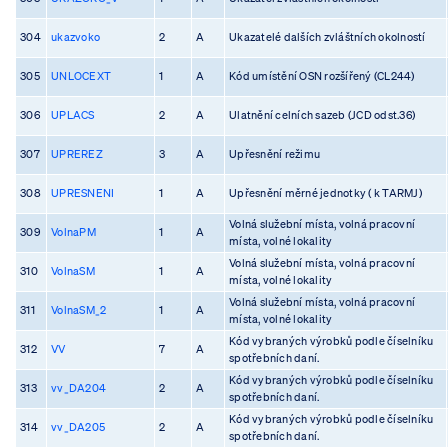
304
ukazvoko
2
A
Ukazatelé dalších zvláštních okolností
305
UNLOCEXT
1
A
Kód umístění OSN rozšířený (CL244)
306
UPLACS
2
A
Ulatnění celních sazeb (JCD odst.36)
307
UPREREZ
3
A
Upřesnění režimu
308
UPRESNENI
1
A
Upřesnění měrné jednotky ( k TARMJ)
Volná služební místa, volná pracovní
309
VolnaPM
1
A
místa, volné lokality
Volná služební místa, volná pracovní
310
VolnaSM
1
A
místa, volné lokality
Volná služební místa, volná pracovní
311
VolnaSM_2
1
A
místa, volné lokality
Kód vybraných výrobků podle číselníku
312
VV
7
A
spotřebních daní.
Kód vybraných výrobků podle číselníku
313
vv_DA204
2
A
spotřebních daní.
Kód vybraných výrobků podle číselníku
314
vv_DA205
2
A
spotřebních daní.