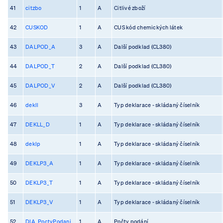
41
citzbo
1
A
Citlivé zboží
42
CUSKOD
1
A
CUS kód chemických látek
43
DALPOD_A
3
A
Další podklad (CL380)
44
DALPOD_T
2
A
Další podklad (CL380)
45
DALPOD_V
2
A
Další podklad (CL380)
46
dekll
3
A
Typ deklarace - skládaný číselník
47
DEKLL_D
1
A
Typ deklarace - skládaný číselník
48
deklp
1
A
Typ deklarace - skládaný číselník
49
DEKLP3_A
1
A
Typ deklarace - skládaný číselník
50
DEKLP3_T
1
A
Typ deklarace - skládaný číselník
51
DEKLP3_V
1
A
Typ deklarace - skládaný číselník
52
DIA_PoctyPodani
1
A
Počty podání