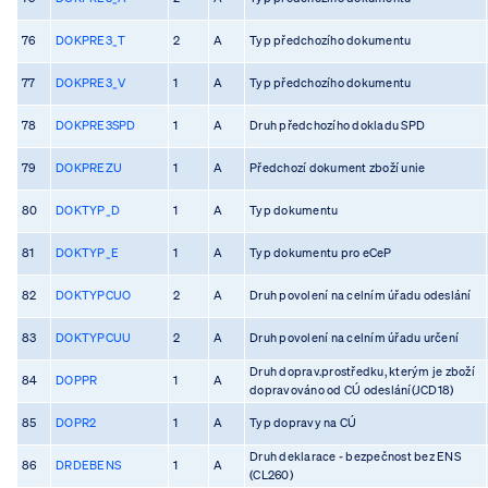
76
DOKPRE3_T
2
A
Typ předchozího dokumentu
77
DOKPRE3_V
1
A
Typ předchozího dokumentu
78
DOKPRE3SPD
1
A
Druh předchozího dokladu SPD
79
DOKPREZU
1
A
Předchozí dokument zboží unie
80
DOKTYP_D
1
A
Typ dokumentu
81
DOKTYP_E
1
A
Typ dokumentu pro eCeP
82
DOKTYPCUO
2
A
Druh povolení na celním úřadu odeslání
83
DOKTYPCUU
2
A
Druh povolení na celním úřadu určení
Druh doprav.prostředku, kterým je zboží
84
DOPPR
1
A
dopravováno od CÚ odeslání(JCD18)
85
DOPR2
1
A
Typ dopravy na CÚ
Druh deklarace - bezpečnost bez ENS
86
DRDEBENS
1
A
(CL260)