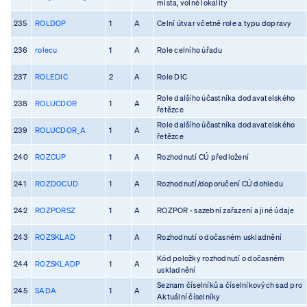
místa, volné lokality
235
ROLDOP
1
A
Celní útvar včetně role a typu dopravy
236
rolecu
1
A
Role celního úřadu
237
ROLEDIC
2
A
Role DIC
Role dalšího účastníka dodavatelského
238
ROLUCDOR
1
A
řetězce
Role dalšího účastníka dodavatelského
239
ROLUCDOR_A
1
A
řetězce
240
ROZCUP
1
A
Rozhodnutí CÚ předložení
241
ROZDOCUD
1
A
Rozhodnutí/doporučení CÚ dohledu
242
ROZPORSZ
1
A
ROZPOR - sazební zařazení a jiné údaje
243
ROZSKLAD
1
A
Rozhodnutí o dočasném uskladnění
Kód položky rozhodnutí o dočasném
244
ROZSKLADP
1
A
uskladnění
Seznam číselníků a číselníkových sad pro
245
SADA
1
A
Aktuální číselníky