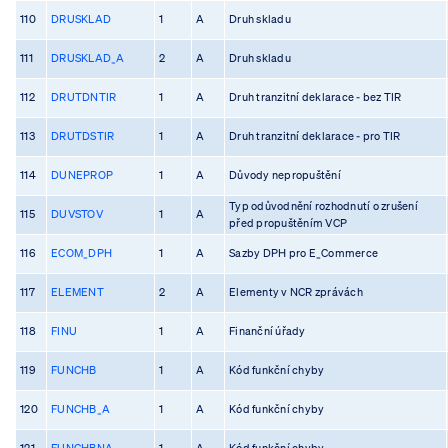
110
DRUSKLAD
1
A
Druh skladu
111
DRUSKLAD_A
2
A
Druh skladu
112
DRUTDNTIR
1
A
Druh tranzitní deklarace - bez TIR
113
DRUTDSTIR
1
A
Druh tranzitní deklarace - pro TIR
114
DUNEPROP
1
A
Důvody nepropuštění
Typ odůvodnění rozhodnutí o zrušení
115
DUVSTOV
1
A
před propuštěním VCP
116
ECOM_DPH
1
A
Sazby DPH pro E_Commerce
117
ELEMENT
2
A
Elementy v NCR zprávách
118
FINU
1
A
Finanční úřady
119
FUNCHB
1
A
Kód funkční chyby
120
FUNCHB_A
1
A
Kód funkční chyby
121
FUNCHBNA
1
A
Kód funkční chyby