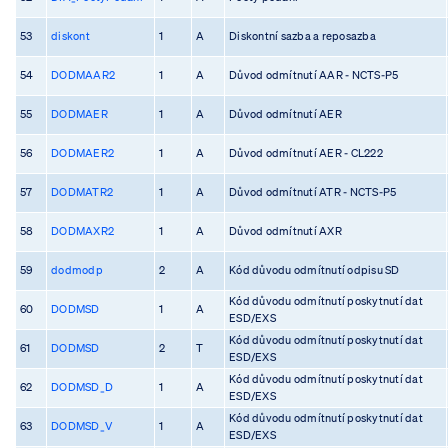
53
diskont
1
A
Diskontní sazba a reposazba
54
DODMAAR2
1
A
Důvod odmítnutí AAR - NCTS-P5
55
DODMAER
1
A
Důvod odmítnutí AER
56
DODMAER2
1
A
Důvod odmítnutí AER - CL222
57
DODMATR2
1
A
Důvod odmítnutí ATR - NCTS-P5
58
DODMAXR2
1
A
Důvod odmítnutí AXR
59
dodmodp
2
A
Kód důvodu odmítnutí odpisu SD
Kód důvodu odmítnutí poskytnutí dat
60
DODMSD
1
A
ESD/EXS
Kód důvodu odmítnutí poskytnutí dat
61
DODMSD
2
T
ESD/EXS
Kód důvodu odmítnutí poskytnutí dat
62
DODMSD_D
1
A
ESD/EXS
Kód důvodu odmítnutí poskytnutí dat
63
DODMSD_V
1
A
ESD/EXS