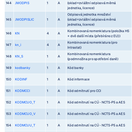
144
JMODPIS
1
A
(sklad=zvláštní odpisová měrná
jednotka, licence)
Odpisová jednotka množství
145
JMODPISLIC
1
A
(sklad=zvláštní odpisová měrná
jednotka, licence)
Kombinovaná nomenklatura (položka HS
146
KN
4
A
+ dvě další místa {přebíráno z EU})
Kombinovaná nomenklatura (pro
147
kn_i
4
A
Intrastat)
Kombinovaná nomenklatura
148
KN_S
1
A
(podmnožina pro spotřební daně)
149
kodbanky
1
A
Kód banky
150
KODINF
1
A
Kód informace
151
KODMCCI
1
A
Kód odmítnutí pro CCI
152
KODMCUO_T
1
A
Kód odmítnutí na CÚ - NCTS-P5 a AES
153
KODMCUO_V
1
A
Kód odmítnutí na CÚ - NCTS-P5 a AES
154
KODMCUU_T
1
A
Kód odmítnutí na CÚ - NCTS-P5 a AES