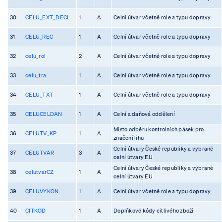
30
CELU_EXT_DECL
1
A
Celní útvar včetně role a typu dopravy
31
CELU_REC
1
A
Celní útvar včetně role a typu dopravy
32
celu_rol
2
A
Celní útvar včetně role a typu dopravy
33
celu_tra
1
A
Celní útvar včetně role a typu dopravy
34
CELU_TXT
1
A
Celní útvar včetně role a typu dopravy
35
CELUCELDAN
1
A
Celní a daňová oddělení
Místo odběru kontrolních pásek pro
36
CELUTV_KP
1
A
značení lihu
Celní útvary České republiky a vybrané
37
CELUTVAR
3
A
celní útvary EU
Celní útvary České republiky a vybrané
38
celutvarCZ
1
A
celní útvary EU
39
CELUVYKON
1
A
Celní útvar včetně role a typu dopravy
40
CITKOD
1
A
Doplňkové kódy citlivého zboží