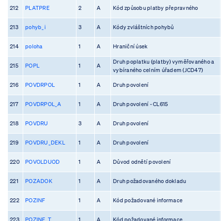
212
PLATPRE
2
A
Kód způsobu platby přepravného
213
pohyb_i
3
A
Kódy zvláštních pohybů
214
poloha
1
A
Hraniční úsek
Druh poplatku (platby) vyměřovaného a
215
POPL
1
A
vybíraného celním úřadem (JCD47)
216
POVDRPOL
1
A
Druh povolení
217
POVDRPOL_A
1
A
Druh povolení - CL615
218
POVDRU
3
A
Druh povolení
219
POVDRU_DEKL
1
A
Druh povolení
220
POVOLDUOD
1
A
Důvod odnětí povolení
221
POZADOK
1
A
Druh požadovaného dokladu
222
POZINF
1
A
Kód požadované informace
223
POZINF_T
1
A
Kód požadované informace