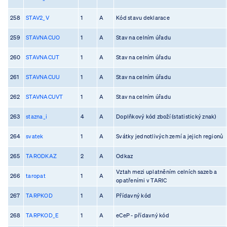
258
STAV2_V
1
A
Kód stavu deklarace
259
STAVNACUO
1
A
Stav na celním úřadu
260
STAVNACUT
1
A
Stav na celním úřadu
261
STAVNACUU
1
A
Stav na celním úřadu
262
STAVNACUVT
1
A
Stav na celním úřadu
263
stazna_i
4
A
Doplňkový kód zboží (statistický znak)
264
svatek
1
A
Svátky jednotlivých zemí a jejich regionů
265
TARODKAZ
2
A
Odkaz
Vztah mezi uplatněním celních sazeb a
266
taropat
1
A
opatřeními v TARIC
267
TARPKOD
1
A
Přídavný kód
268
TARPKOD_E
1
A
eCeP - přídavný kód