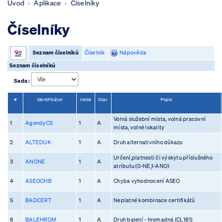
Úvod
Aplikace
Číselníky
Číselníky
Seznam číselníků
Číselník
Nápověda
Seznam číselníků
Sada :
#
Identifikátor
Verze
Stav
Popis
Volná služební místa, volná pracovní
1
AgendyCS
1
A
místa, volné lokality
2
ALTEDUK
1
A
Druh alternativního důkazu
Určení,platnosti či výskytu příslušného
3
ANONE
1
A
atributu (0-NE,1-ANO)
4
ASEOCHB
1
A
Chyba vyhodnocení ASEO
5
BADCERT
1
A
Neplatné kombinace certifikátů
6
BALEHROM
1
A
Druh balení - hromadná (CL181)