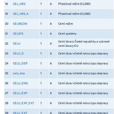
18
CEL_UR2
1
A
Předchozí režim (CL093)
19
CEL_UR2_A
1
A
Předchozí režim (CL093)
20
CELREZIM
1
A
Celní režim
21
CELSYS
1
A
Celní systémy
Celní útvary České republiky a vybrané
22
CELU
1
A
celní útvary EU
23
CELU_D
1
A
Celní útvar včetně role a typu dopravy
24
CELU_DEP
1
A
Celní útvar včetně role a typu dopravy
25
celu_des
1
A
Celní útvar včetně role a typu dopravy
26
CELU_ENQ
1
A
Celní útvar včetně role a typu dopravy
27
CELU_EXP
1
A
Celní útvar včetně role a typu dopravy
28
CELU_EXP_EXT
1
A
Celní útvar včetně role a typu dopravy
29
CELU_EXT
1
A
Celní útvar včetně role a typu dopravy