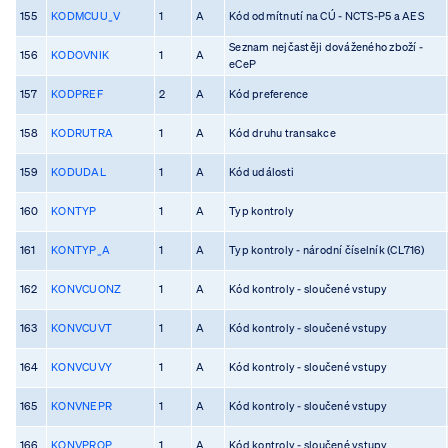
155
KODMCUU_V
1
A
Kód odmítnutí na CÚ - NCTS-P5 a AES
Seznam nejčastěji dováženého zboží -
156
KODOVNIK
1
A
eCeP
157
KODPREF
2
A
Kód preference
158
KODRUTRA
1
A
Kód druhu transakce
159
KODUDAL
1
A
Kód události
160
KONTYP
1
A
Typ kontroly
161
KONTYP_A
1
A
Typ kontroly - národní číselník (CL716)
162
KONVCUONZ
1
A
Kód kontroly - sloučené vstupy
163
KONVCUVT
1
A
Kód kontroly - sloučené vstupy
164
KONVCUVY
1
A
Kód kontroly - sloučené vstupy
165
KONVNEPR
1
A
Kód kontroly - sloučené vstupy
166
KONVPROP
1
A
Kód kontroly - sloučené vstupy