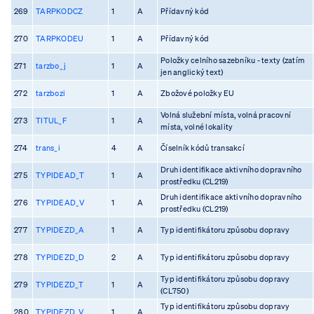
269
TARPKODCZ
1
A
Přídavný kód
270
TARPKODEU
1
A
Přídavný kód
Položky celního sazebníku - texty (zatím
271
tarzbo_j
1
A
jen anglický text)
272
tarzbozi
1
A
Zbožové položky EU
Volná služební místa, volná pracovní
273
TITUL_F
1
A
místa, volné lokality
274
trans_i
4
A
Číselník kódů transakcí
Druh identifikace aktivního dopravního
275
TYPIDEAD_T
1
A
prostředku (CL219)
Druh identifikace aktivního dopravního
276
TYPIDEAD_V
1
A
prostředku (CL219)
277
TYPIDEZD_A
1
A
Typ identifikátoru způsobu dopravy
278
TYPIDEZD_D
2
A
Typ identifikátoru způsobu dopravy
Typ identifikátoru způsobu dopravy
279
TYPIDEZD_T
1
A
(CL750)
Typ identifikátoru způsobu dopravy
280
TYPIDEZD_V
1
A