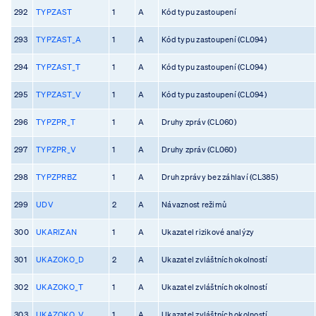
292
TYPZAST
1
A
Kód typu zastoupení
293
TYPZAST_A
1
A
Kód typu zastoupení (CL094)
294
TYPZAST_T
1
A
Kód typu zastoupení (CL094)
295
TYPZAST_V
1
A
Kód typu zastoupení (CL094)
296
TYPZPR_T
1
A
Druhy zpráv (CL060)
297
TYPZPR_V
1
A
Druhy zpráv (CL060)
298
TYPZPRBZ
1
A
Druh zprávy bez záhlaví (CL385)
299
UDV
2
A
Návaznost režimů
300
UKARIZAN
1
A
Ukazatel rizikové analýzy
301
UKAZOKO_D
2
A
Ukazatel zvláštních okolností
302
UKAZOKO_T
1
A
Ukazatel zvláštních okolností
303
UKAZOKO_V
1
A
Ukazatel zvláštních okolností