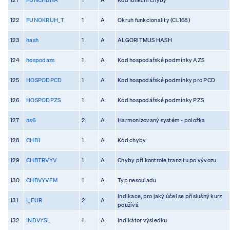
122
FUNOKRUH_T
1
A
Okruh funkcionality (CL168)
123
hash
1
A
ALGORITMUS HASH
124
hospodazs
1
A
Kod hospodařské podmínky AZS
125
HOSPODPCD
1
A
Kod hospodářské podmínky pro PCD
126
HOSPODPZS
1
A
Kód hospodářské podmínky PZS
127
hs6
2
A
Harmonizovaný systém - položka
128
CHB1
1
A
Kód chyby
129
CHBTRVYV
1
A
Chyby při kontrole tranzitu po vývozu
130
CHBVYVEM
1
A
Typ nesouladu
Indikace, pro jaký účel se příslušný kurz
131
I_EUR
2
A
používá
132
INDVYSL
1
A
Indikátor výsledku