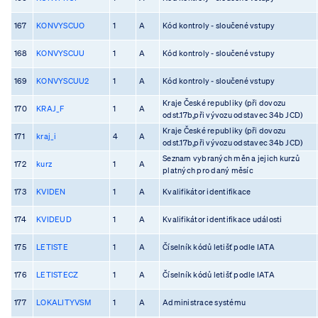
167
KONVYSCUO
1
A
Kód kontroly - sloučené vstupy
168
KONVYSCUU
1
A
Kód kontroly - sloučené vstupy
169
KONVYSCUU2
1
A
Kód kontroly - sloučené vstupy
Kraje České republiky (při dovozu
170
KRAJ_F
1
A
odst.17b,při vývozu odstavec 34b JCD)
Kraje České republiky (při dovozu
171
kraj_i
4
A
odst.17b,při vývozu odstavec 34b JCD)
Seznam vybraných měn a jejich kurzů
172
kurz
1
A
platných pro daný měsíc
173
KVIDEN
1
A
Kvalifikátor identifikace
174
KVIDEUD
1
A
Kvalifikátor identifikace události
175
LETISTE
1
A
Číselník kódů letišť podle IATA
176
LETISTECZ
1
A
Číselník kódů letišť podle IATA
177
LOKALITYVSM
1
A
Administrace systému