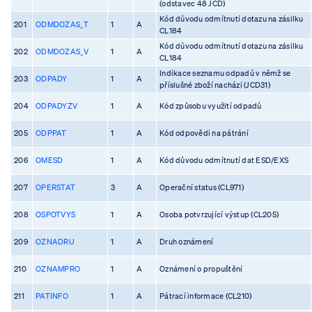
(odstavec 48 JCD)
Kód důvodu odmítnutí dotazu na zásilku
201
ODMDOZAS_T
1
A
CL184
Kód důvodu odmítnutí dotazu na zásilku
202
ODMDOZAS_V
1
A
CL184
Indikace seznamu odpadů v němž se
203
ODPADY
1
A
příslušné zboží nachází (JCD31)
204
ODPADYZV
1
A
Kód způsobu využití odpadů
205
ODPPAT
1
A
Kód odpovědi na pátrání
206
OMESD
1
A
Kód důvodu odmítnutí dat ESD/EXS
207
OPERSTAT
3
A
Operační status (CL971)
208
OSPOTVYS
1
A
Osoba potvrzující výstup (CL205)
209
OZNADRU
1
A
Druh oznámení
210
OZNAMPRO
1
A
Oznámení o propuštění
211
PATINFO
1
A
Pátrací informace (CL210)