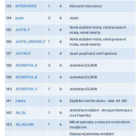
133
INTERVENCE
1
A
Kód celní intervence
134
jazyk
2
A
Jazyk
Volná služební místa, volná pracovní
135
JAZYK_F
1
A
místa, volné lokality
Volná služební místa, volná pracovní
136
JAZYK_UROVEN_F
1
A
místa, volné lokality
137
JAZYKCS
1
A
Jazyk používaný celní správou
138
JEDNOTKA_A
2
A
Jednotka (CL349)
139
JEDNOTKA_R
1
A
Jednotka (CL349)
140
JEDNOTKA_V
1
A
Jednotka (CL349)
141
jistota
1
A
Zajištění celního dluhu - odst. 44 JSD
Jednotka množství - shrnuje informace z
142
JM_GL
1
A
více číselníků
Měrné jednotky s nulovým minimálním
143
JM_NULMN
1
A
množstvím
Odpisová jednotka množství