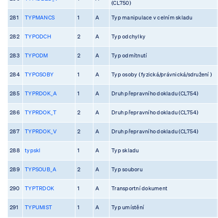
(CL750)
281
TYPMANCS
1
A
Typ manipulace v celním skladu
282
TYPODCH
2
A
Typ odchylky
283
TYPODM
2
A
Typ odmítnutí
284
TYPOSOBY
1
A
Typ osoby ( fyzická/právnická/sdružení )
285
TYPRDOK_A
1
A
Druh přepravního dokladu (CL754)
286
TYPRDOK_T
2
A
Druh přepravního dokladu (CL754)
287
TYPRDOK_V
2
A
Druh přepravního dokladu (CL754)
288
typskl
1
A
Typ skladu
289
TYPSOUB_A
2
A
Typ souboru
290
TYPTRDOK
1
A
Transportní dokument
291
TYPUMIST
1
A
Typ umístění