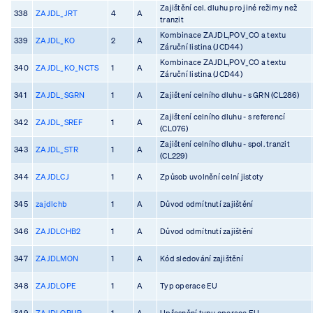
Zajištění cel. dluhu pro jiné režimy než
338
ZAJDL_JRT
4
A
tranzit
Kombinace ZAJDL,POV_CO a textu
339
ZAJDL_KO
2
A
Záruční listina (JCD44)
Kombinace ZAJDL,POV_CO a textu
340
ZAJDL_KO_NCTS
1
A
Záruční listina (JCD44)
341
ZAJDL_SGRN
1
A
Zajištení celního dluhu - s GRN (CL286)
Zajištení celního dluhu - s referencí
342
ZAJDL_SREF
1
A
(CL076)
Zajištení celního dluhu - spol. tranzit
343
ZAJDL_STR
1
A
(CL229)
344
ZAJDLCJ
1
A
Způsob uvolnění celní jistoty
345
zajdlchb
1
A
Důvod odmítnutí zajištění
346
ZAJDLCHB2
1
A
Důvod odmítnutí zajištění
347
ZAJDLMON
1
A
Kód sledování zajištění
348
ZAJDLOPE
1
A
Typ operace EU
349
ZAJDLOPUP
1
A
Upřesnění typu operace EU