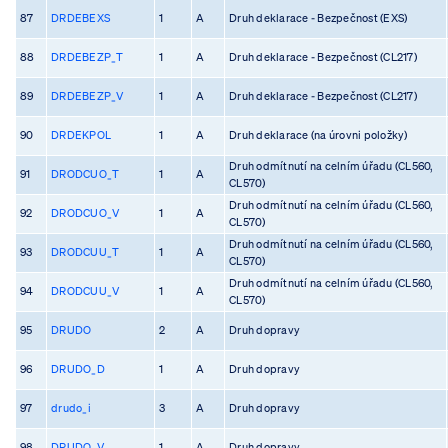
87
DRDEBEXS
1
A
Druh deklarace - Bezpečnost (EXS)
88
DRDEBEZP_T
1
A
Druh deklarace - Bezpečnost (CL217)
89
DRDEBEZP_V
1
A
Druh deklarace - Bezpečnost (CL217)
90
DRDEKPOL
1
A
Druh deklarace (na úrovni položky)
Druh odmítnutí na celním úřadu (CL560,
91
DRODCUO_T
1
A
CL570)
Druh odmítnutí na celním úřadu (CL560,
92
DRODCUO_V
1
A
CL570)
Druh odmítnutí na celním úřadu (CL560,
93
DRODCUU_T
1
A
CL570)
Druh odmítnutí na celním úřadu (CL560,
94
DRODCUU_V
1
A
CL570)
95
DRUDO
2
A
Druh dopravy
96
DRUDO_D
1
A
Druh dopravy
97
drudo_i
3
A
Druh dopravy
98
DRUDO_V
1
A
Druh dopravy