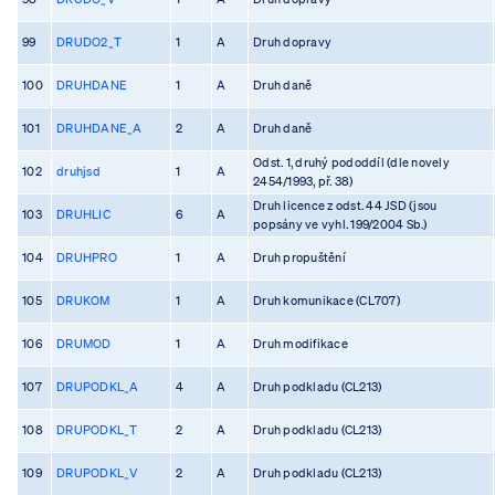
99
DRUDO2_T
1
A
Druh dopravy
100
DRUHDANE
1
A
Druh daně
101
DRUHDANE_A
2
A
Druh daně
Odst. 1, druhý pododdíl (dle novely
102
druhjsd
1
A
2454/1993, př. 38)
Druh licence z odst. 44 JSD (jsou
103
DRUHLIC
6
A
popsány ve vyhl. 199/2004 Sb.)
104
DRUHPRO
1
A
Druh propuštění
105
DRUKOM
1
A
Druh komunikace (CL707)
106
DRUMOD
1
A
Druh modifikace
107
DRUPODKL_A
4
A
Druh podkladu (CL213)
108
DRUPODKL_T
2
A
Druh podkladu (CL213)
109
DRUPODKL_V
2
A
Druh podkladu (CL213)