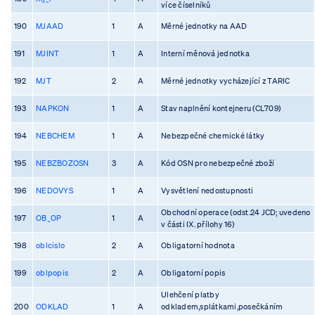
více číselníků
190
MJAAD
1
A
Měrné jednotky na AAD
191
MJINT
1
A
Interní měnová jednotka
192
MJT
2
A
Měrné jednotky vycházející z TARIC
193
NAPKON
1
A
Stav naplnění kontejneru (CL709)
194
NEBCHEM
1
A
Nebezpečné chemické látky
195
NEBZBOZOSN
3
A
Kód OSN pro nebezpečné zboží
196
NEDOVYS
1
A
Vysvětlení nedostupnosti
Obchodní operace (odst.24 JCD; uvedeno
197
OB_OP
1
A
v části IX. přílohy 16)
198
oblcislo
2
A
Obligatorní hodnota
199
oblpopis
2
A
Obligatorní popis
Ulehčení platby
200
ODKLAD
1
A
odkladem,splátkami,posečkáním