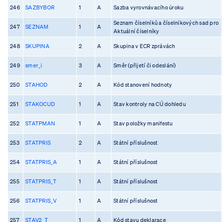
246
SAZBYBOR
1
A
Sazba vyrovnávacího úroku
Seznam číselníků a číselníkových sad pro
247
SEZNAM
1
A
Aktuální číselníky
248
SKUPINA
2
A
Skupina v ECR zprávách
249
smer_i
3
A
Směr (přijetí či odeslání)
250
STAHOD
2
A
Kód stanovení hodnoty
251
STAKOCUD
1
A
Stav kontroly na CÚ dohledu
252
STATPMAN
1
A
Stav položky manifestu
253
STATPRIS
2
A
Státní příslušnost
254
STATPRIS_A
1
A
Státní příslušnost
255
STATPRIS_T
1
A
Státní příslušnost
256
STATPRIS_V
1
A
Státní příslušnost
257
STAV2_T
1
A
Kód stavu deklarace