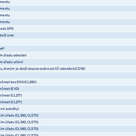
umentu
umentu
umentu
umentu
ladu SPD
boží unie
CeP
ím úřadu odeslání
ím úřadu určení
u, kterým je zboží dopravováno od CÚ odeslání(JCD18)
ečnost bez ENS (CL260)
ečnost (EXS)
ečnost (CL217)
ečnost (CL217)
vni položky)
ním úřadu (CL560, CL570)
ním úřadu (CL560, CL570)
ním úřadu (CL560, CL570)
ním úřadu (CL560, CL570)