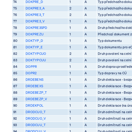
74
DOKPRE_D
1
A
Typ předchozího dok
75
DOKPRE3_A
2
A
Typ předchozího dok
76
DOKPRE3_T
2
A
Typ předchozího dok
77
DOKPRE3_V
1
A
Typ předchozího dok
78
DOKPRE3SPD
1
A
Druh předchozího dok
79
DOKPREZU
1
A
Předchozí dokument z
80
DOKTYP_D
1
A
Typ dokumentu
81
DOKTYP_E
1
A
Typ dokumentu pro e
82
DOKTYPCUO
2
A
Druh povolení na celn
83
DOKTYPCUU
2
A
Druh povolení na celn
84
DOPPR
1
A
Druh doprav.prostředk
85
DOPR2
1
A
Typ dopravy na CÚ
86
DRDEBENS
1
A
Druh deklarace - bezp
87
DRDEBEXS
1
A
Druh deklarace - Bezp
88
DRDEBEZP_T
1
A
Druh deklarace - Bezp
89
DRDEBEZP_V
1
A
Druh deklarace - Bezp
90
DRDEKPOL
1
A
Druh deklarace (na úro
91
DRODCUO_T
1
A
Druh odmítnutí na cel
92
DRODCUO_V
1
A
Druh odmítnutí na cel
93
DRODCUU_T
1
A
Druh odmítnutí na cel
94
DRODCUU_V
1
A
Druh odmítnutí na cel