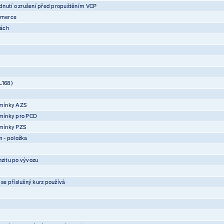
nutí o zrušení před propuštěním VCP
mmerce
vách
L168)
mínky AZS
mínky pro PCD
mínky PZS
 - položka
nzitu po vývozu
 se příslušný kurz používá