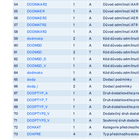
54
DODMAAR2
1
A
Důvod odmítnutí AAR
55
DODMAER
1
A
Důvod odmítnutí AER
56
DODMAER2
1
A
Důvod odmítnutí AER 
57
DODMATR2
1
A
Důvod odmítnutí ATR 
58
DODMAXR2
1
A
Důvod odmítnutí AXR
59
dodmodp
2
A
Kód důvodu odmítnutí
60
DODMSD
1
A
Kód důvodu odmítnutí
61
DODMSD
2
T
Kód důvodu odmítnutí
62
DODMSD_D
1
A
Kód důvodu odmítnutí
63
DODMSD_V
1
A
Kód důvodu odmítnutí
64
dodmuko
1
A
Kód důvodu odmítnutí 
65
dodp
6
A
Dodací podmínky
66
dodp_i
2
A
Dodací podmínky
67
DODPTYP_A
1
A
Druh dodatkového pro
68
DODPTYP_T
1
A
Druh dodatkového pro
69
DODPTYP_V
1
A
Druh dodatkového pro
70
DODPTYP2_V
1
A
Dodatečný druh dodat
71
DODPTYP3_V
1
A
Souhrnný druh dodatko
72
DOKKAT
1
A
Kategorie předchozíh
73
DOKPRE
4
A
Typ předchozího dok