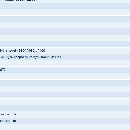
 (dle novely 2454/1993, př. 38)
4 JSD (jsou popsány ve vyhl. 199/2004 Sb.)
07)
)
)
)
ce - bez TIR
ce - pro TIR