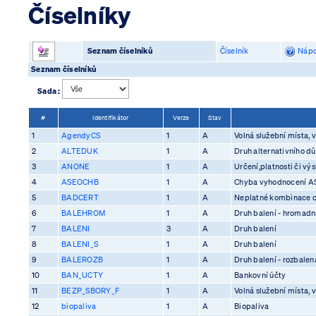
Číselníky
Seznam číselníků
Číselník
Nápo
Seznam číselníků
Sada :
#
Identifikátor
Verze
Stav
1
AgendyCS
1
A
Volná služební místa, v
2
ALTEDUK
1
A
Druh alternativního d
3
ANONE
1
A
Určení,platnosti či vý
4
ASEOCHB
1
A
Chyba vyhodnocení 
5
BADCERT
1
A
Neplatné kombinace ce
6
BALEHROM
1
A
Druh balení - hromadn
7
BALENI
3
A
Druh balení
8
BALENI_S
1
A
Druh balení
9
BALEROZB
1
A
Druh balení - rozbalen
10
BAN_UCTY
1
A
Bankovní účty
11
BEZP_SBORY_F
1
A
Volná služební místa, v
12
biopaliva
1
A
Biopaliva