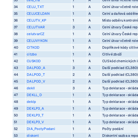
34
CELU_TXT
1
A
Celní útvar včetně rol
35
CELUCELDAN
1
A
Celní a daňová odděle
36
CELUTV_KP
1
A
Místo odběru kontrolní
37
CELUTVAR
3
A
Celní útvary České rep
38
celutvarCZ
1
A
Celní útvary České rep
39
CELUVYKON
1
A
Celní útvar včetně rol
40
CITKOD
1
A
Doplňkové kódy citliv
41
citzbo
1
A
Citlivé zboží
42
CUSKOD
1
A
CUS kód chemických l
43
DALPOD_A
3
A
Další podklad (CL380)
44
DALPOD_T
2
A
Další podklad (CL380)
45
DALPOD_V
2
A
Další podklad (CL380)
46
dekll
3
A
Typ deklarace - skláda
47
DEKLL_D
1
A
Typ deklarace - skláda
48
deklp
1
A
Typ deklarace - skláda
49
DEKLP3_A
1
A
Typ deklarace - skláda
50
DEKLP3_T
1
A
Typ deklarace - skláda
51
DEKLP3_V
1
A
Typ deklarace - skláda
52
DIA_PoctyPodani
1
A
Počty podání
53
diskont
1
A
Diskontní sazba a rep