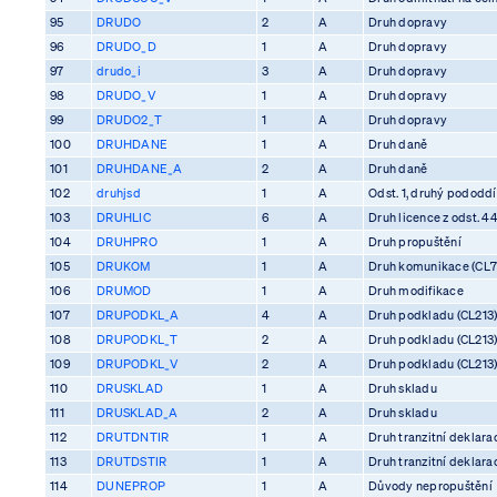
95
DRUDO
2
A
Druh dopravy
96
DRUDO_D
1
A
Druh dopravy
97
drudo_i
3
A
Druh dopravy
98
DRUDO_V
1
A
Druh dopravy
99
DRUDO2_T
1
A
Druh dopravy
100
DRUHDANE
1
A
Druh daně
101
DRUHDANE_A
2
A
Druh daně
102
druhjsd
1
A
Odst. 1, druhý pododdíl
103
DRUHLIC
6
A
Druh licence z odst. 4
104
DRUHPRO
1
A
Druh propuštění
105
DRUKOM
1
A
Druh komunikace (CL7
106
DRUMOD
1
A
Druh modifikace
107
DRUPODKL_A
4
A
Druh podkladu (CL213
108
DRUPODKL_T
2
A
Druh podkladu (CL213
109
DRUPODKL_V
2
A
Druh podkladu (CL213
110
DRUSKLAD
1
A
Druh skladu
111
DRUSKLAD_A
2
A
Druh skladu
112
DRUTDNTIR
1
A
Druh tranzitní deklara
113
DRUTDSTIR
1
A
Druh tranzitní deklara
114
DUNEPROP
1
A
Důvody nepropuštění