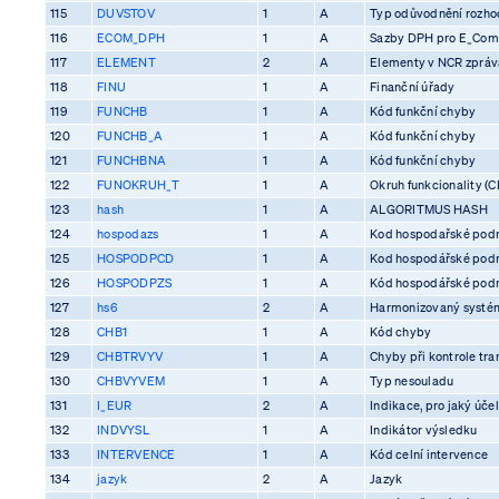
115
DUVSTOV
1
A
Typ odůvodnění rozhod
116
ECOM_DPH
1
A
Sazby DPH pro E_Co
117
ELEMENT
2
A
Elementy v NCR zprá
118
FINU
1
A
Finanční úřady
119
FUNCHB
1
A
Kód funkční chyby
120
FUNCHB_A
1
A
Kód funkční chyby
121
FUNCHBNA
1
A
Kód funkční chyby
122
FUNOKRUH_T
1
A
Okruh funkcionality (C
123
hash
1
A
ALGORITMUS HASH
124
hospodazs
1
A
Kod hospodařské pod
125
HOSPODPCD
1
A
Kod hospodářské pod
126
HOSPODPZS
1
A
Kód hospodářské pod
127
hs6
2
A
Harmonizovaný systém
128
CHB1
1
A
Kód chyby
129
CHBTRVYV
1
A
Chyby při kontrole tra
130
CHBVYVEM
1
A
Typ nesouladu
131
I_EUR
2
A
Indikace, pro jaký účel
132
INDVYSL
1
A
Indikátor výsledku
133
INTERVENCE
1
A
Kód celní intervence
134
jazyk
2
A
Jazyk