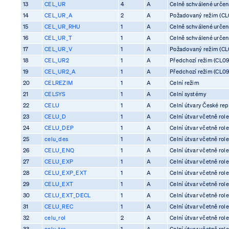
13
CEL_UR
4
A
Celně schválené určení 
14
CEL_UR_A
2
A
Požadovaný režim (CL0
15
CEL_UR_RHU
1
A
Celně schválené určení 
16
CEL_UR_T
1
A
Celně schválené určení 
17
CEL_UR_V
1
A
Požadovaný režim (CL0
18
CEL_UR2
1
A
Předchozí režim (CL09
19
CEL_UR2_A
1
A
Předchozí režim (CL09
20
CELREZIM
1
A
Celní režim
21
CELSYS
1
A
Celní systémy
22
CELU
1
A
Celní útvary České rep
23
CELU_D
1
A
Celní útvar včetně rol
24
CELU_DEP
1
A
Celní útvar včetně rol
25
celu_des
1
A
Celní útvar včetně rol
26
CELU_ENQ
1
A
Celní útvar včetně rol
27
CELU_EXP
1
A
Celní útvar včetně rol
28
CELU_EXP_EXT
1
A
Celní útvar včetně rol
29
CELU_EXT
1
A
Celní útvar včetně rol
30
CELU_EXT_DECL
1
A
Celní útvar včetně rol
31
CELU_REC
1
A
Celní útvar včetně rol
32
celu_rol
2
A
Celní útvar včetně rol
33
celu_tra
1
A
Celní útvar včetně rol