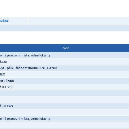
věda
Popis
olná pracovní místa, volné lokality
ůkazu
skytu příslušného atributu (0-NE,1-ANO)
ASEO
rtifikátů
á (CL181)
á (CL182)
olná pracovní místa, volné lokality