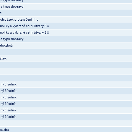
e a typu dopravy
ní
ch pásek pro značení lihu
ubliky a vybrané celní útvary EU
ubliky a vybrané celní útvary EU
e a typu dopravy
ého zboží
átek
ný číselník
ný číselník
ný číselník
ný číselník
ný číselník
ný číselník
osazba