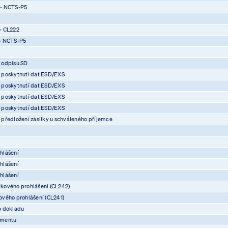
 - NCTS-P5
- CL222
- NCTS-P5
 odpisu SD
 poskytnutí dat ESD/EXS
 poskytnutí dat ESD/EXS
 poskytnutí dat ESD/EXS
 poskytnutí dat ESD/EXS
předložení zásilky u schváleného příjemce
hlášení
hlášení
hlášení
kového prohlášení (CL242)
vého prohlášení (CL241)
o dokladu
umentu