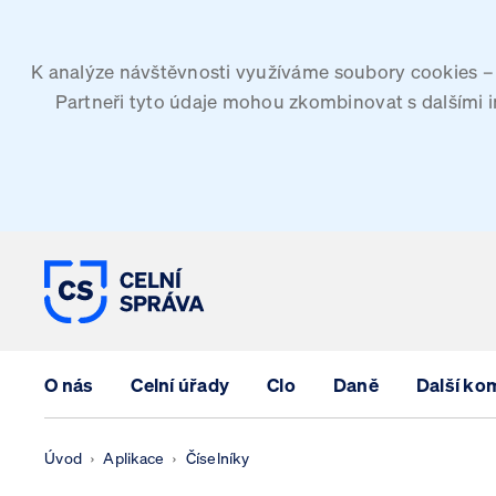
K analýze návštěvnosti využíváme soubory cookies – G
Partneři tyto údaje mohou zkombinovat s dalšími inf
CELNÍ SPRÁVA ČESKÉ REPUBLIK
O nás
Celní úřady
Clo
Daně
Další ko
Úvod
Aplikace
Číselníky