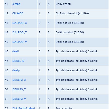
41
citzbo
1
A
Citlivé zboží
42
CUSKOD
1
A
CUS kód chemických látek
43
DALPOD_A
3
A
Další podklad (CL380)
44
DALPOD_T
2
A
Další podklad (CL380)
45
DALPOD_V
2
A
Další podklad (CL380)
46
dekll
3
A
Typ deklarace - skládaný číselník
47
DEKLL_D
1
A
Typ deklarace - skládaný číselník
48
deklp
1
A
Typ deklarace - skládaný číselník
49
DEKLP3_A
1
A
Typ deklarace - skládaný číselník
50
DEKLP3_T
1
A
Typ deklarace - skládaný číselník
51
DEKLP3_V
1
A
Typ deklarace - skládaný číselník
52
DIA_PoctyPodani
1
A
Počty podání