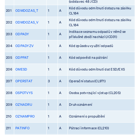
(odstavec 48 JCD)
Kód důvodu odmítnutí dotazu na zásilku
201
ODMDOZAS_T
1
A
CL184
Kód důvodu odmítnutí dotazu na zásilku
202
ODMDOZAS_V
1
A
CL184
Indikace seznamu odpadů v němž se
203
ODPADY
1
A
příslušné zboží nachází (JCD31)
204
ODPADYZV
1
A
Kód způsobu využití odpadů
205
ODPPAT
1
A
Kód odpovědi na pátrání
206
OMESD
1
A
Kód důvodu odmítnutí dat ESD/EXS
207
OPERSTAT
3
A
Operační status (CL971)
208
OSPOTVYS
1
A
Osoba potvrzující výstup (CL205)
209
OZNADRU
1
A
Druh oznámení
210
OZNAMPRO
1
A
Oznámení o propuštění
211
PATINFO
1
A
Pátrací informace (CL210)