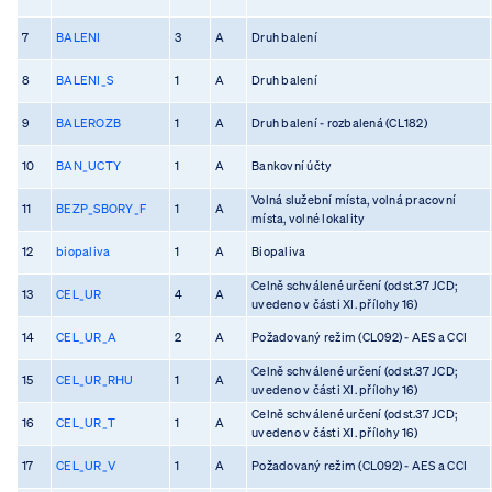
7
BALENI
3
A
Druh balení
8
BALENI_S
1
A
Druh balení
9
BALEROZB
1
A
Druh balení - rozbalená (CL182)
10
BAN_UCTY
1
A
Bankovní účty
Volná služební místa, volná pracovní
11
BEZP_SBORY_F
1
A
místa, volné lokality
12
biopaliva
1
A
Biopaliva
Celně schválené určení (odst.37 JCD;
13
CEL_UR
4
A
uvedeno v části XI. přílohy 16)
14
CEL_UR_A
2
A
Požadovaný režim (CL092) - AES a CCI
Celně schválené určení (odst.37 JCD;
15
CEL_UR_RHU
1
A
uvedeno v části XI. přílohy 16)
Celně schválené určení (odst.37 JCD;
16
CEL_UR_T
1
A
uvedeno v části XI. přílohy 16)
17
CEL_UR_V
1
A
Požadovaný režim (CL092) - AES a CCI