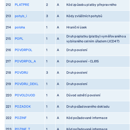
212
PLATPRE
2
A
Kód způsobu platby přepravného
213
pohyb_i
3
A
Kódy zvláštních pohybů
214
poloha
1
A
Hraniční úsek
Druh poplatku (platby) vyměřovaného a
215
POPL
1
A
vybíraného celním úřadem (JCD47)
216
POVDRPOL
1
A
Druh povolení
217
POVDRPOL_A
1
A
Druh povolení - CL615
218
POVDRU
3
A
Druh povolení
219
POVDRU_DEKL
1
A
Druh povolení
220
POVOLDUOD
1
A
Důvod odnětí povolení
221
POZADOK
1
A
Druh požadovaného dokladu
222
POZINF
1
A
Kód požadované informace
223
POZINF_T
1
A
Kód požadované informace