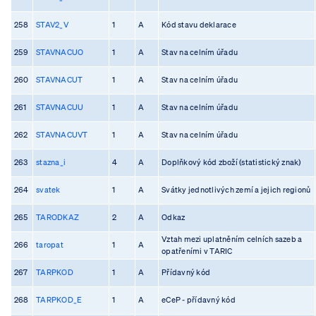
258
STAV2_V
1
A
Kód stavu deklarace
259
STAVNACUO
1
A
Stav na celním úřadu
260
STAVNACUT
1
A
Stav na celním úřadu
261
STAVNACUU
1
A
Stav na celním úřadu
262
STAVNACUVT
1
A
Stav na celním úřadu
263
stazna_i
4
A
Doplňkový kód zboží (statistický znak)
264
svatek
1
A
Svátky jednotlivých zemí a jejich regionů
265
TARODKAZ
2
A
Odkaz
Vztah mezi uplatněním celních sazeb a
266
taropat
1
A
opatřeními v TARIC
267
TARPKOD
1
A
Přídavný kód
268
TARPKOD_E
1
A
eCeP - přídavný kód