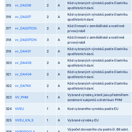
Kód vybraných výrobků podle číselníku
315
vv_DA206
2
A
spotřebních daní.
Kód vybraných výrobků podle číselníku
316
vv_DA207
2
A
spotřebních daní.
Kód činnosti v zemědělské a rostlinné
317
vv_DA207CIN
2
A
prvovýrobě
Kód činnosti v zemědělské a rostlinné
318
vv_DA207CIN
3
A
prvovýrobě
Kód vybraných výrobků podle číselníku
319
vv_DA401
2
A
spotřebních daní.
Kód vybraných výrobků podle číselníku
320
vv_DA403
2
A
spotřebních daní.
Kód vybraných výrobků podle číselníku
321
vv_DA404
2
A
spotřebních daní.
Kód vybraných výrobků podle číselníku
322
vv_DA74X
2
A
spotřebních daní.
Vybrané výrobky, které jsou předmětem
323
VV_PHM
1
A
oznámení subjektů o distribuci PHM
324
VVEU
1
A
Kod vybraného vyrobku podle EU
325
VVEU_KN_S
1
A
Vybrané výrobky EU
Výpočet dovozního cla podle čl. 86 odst.
326
VYPODOCLA
1
A