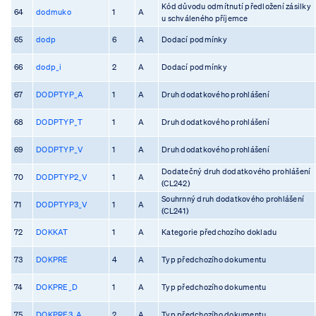
Kód důvodu odmítnutí předložení zásilky
64
dodmuko
1
A
u schváleného příjemce
65
dodp
6
A
Dodací podmínky
66
dodp_i
2
A
Dodací podmínky
67
DODPTYP_A
1
A
Druh dodatkového prohlášení
68
DODPTYP_T
1
A
Druh dodatkového prohlášení
69
DODPTYP_V
1
A
Druh dodatkového prohlášení
Dodatečný druh dodatkového prohlášení
70
DODPTYP2_V
1
A
(CL242)
Souhrnný druh dodatkového prohlášení
71
DODPTYP3_V
1
A
(CL241)
72
DOKKAT
1
A
Kategorie předchozího dokladu
73
DOKPRE
4
A
Typ předchozího dokumentu
74
DOKPRE_D
1
A
Typ předchozího dokumentu
75
DOKPRE3_A
2
A
Typ předchozího dokumentu