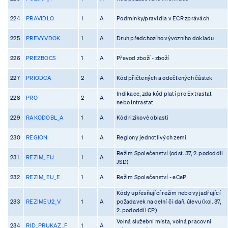
224
PRAVIDLO
1
A
Podmínky/pravidla v ECR zprávách
225
PREVYVDOK
1
A
Druh předchozího vývozního dokladu
226
PREZBOCS
1
A
Převod zboží - zboží
227
PRIODCA
2
A
Kód přičtených a odečtených částek
Indikace, zda kód platí pro Extrastat
228
PRO
2
A
nebo Intrastat
229
RAKODOBL_A
1
A
Kód rizikové oblasti
230
REGION
1
A
Regiony jednotlivých zemí
Režim Společenství (odst. 37, 2. pododdil
231
REZIM_EU
1
A
JSD)
232
REZIM_EU_E
1
A
Režim Společenství - eCeP
Kódy upřesňující režim nebo vyjadřující
233
REZIMEU2_V
1
A
požadavek na celní či daň. úlevu (kol. 37,
2. pododdíl CP)
Volná služební místa, volná pracovní
234
RID_PRUKAZ_F
1
A