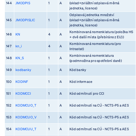
144
JMODPIS
1
A
(sklad=zvláštní odpisová měrná
jednotka, licence)
Odpisová jednotka množství
145
JMODPISLIC
1
A
(sklad=zvláštní odpisová měrná
jednotka, licence)
Kombinovaná nomenklatura (položka HS
146
KN
4
A
+ dvě další místa {přebíráno z EU})
Kombinovaná nomenklatura (pro
147
kn_i
4
A
Intrastat)
Kombinovaná nomenklatura
148
KN_S
1
A
(podmnožina pro spotřební daně)
149
kodbanky
1
A
Kód banky
150
KODINF
1
A
Kód informace
151
KODMCCI
1
A
Kód odmítnutí pro CCI
152
KODMCUO_T
1
A
Kód odmítnutí na CÚ - NCTS-P5 a AES
153
KODMCUO_V
1
A
Kód odmítnutí na CÚ - NCTS-P5 a AES
154
KODMCUU_T
1
A
Kód odmítnutí na CÚ - NCTS-P5 a AES