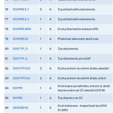
76
DOKPRE3_T
2
A
Typ předchozího dokumentu
77
DOKPRE3_V
1
A
Typ předchozího dokumentu
78
DOKPRE3SPD
1
A
Druh předchozího dokladu SPD
79
DOKPREZU
1
A
Předchozí dokument zboží unie
80
DOKTYP_D
1
A
Typ dokumentu
81
DOKTYP_E
1
A
Typ dokumentu pro eCeP
82
DOKTYPCUO
2
A
Druh povolení na celním úřadu odeslání
83
DOKTYPCUU
2
A
Druh povolení na celním úřadu určení
Druh doprav.prostředku, kterým je zboží
84
DOPPR
1
A
dopravováno od CÚ odeslání(JCD18)
85
DOPR2
1
A
Typ dopravy na CÚ
Druh deklarace - bezpečnost bez ENS
86
DRDEBENS
1
A
(CL260)