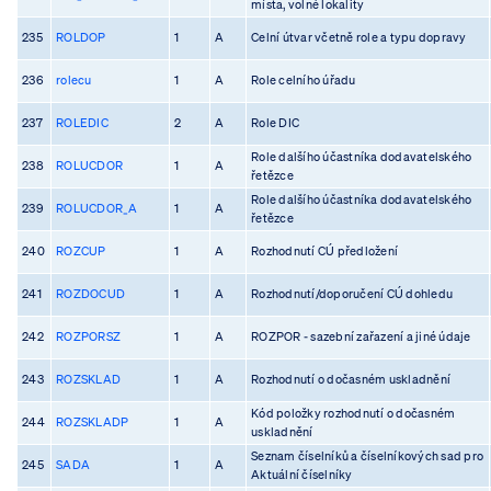
místa, volné lokality
235
ROLDOP
1
A
Celní útvar včetně role a typu dopravy
236
rolecu
1
A
Role celního úřadu
237
ROLEDIC
2
A
Role DIC
Role dalšího účastníka dodavatelského
238
ROLUCDOR
1
A
řetězce
Role dalšího účastníka dodavatelského
239
ROLUCDOR_A
1
A
řetězce
240
ROZCUP
1
A
Rozhodnutí CÚ předložení
241
ROZDOCUD
1
A
Rozhodnutí/doporučení CÚ dohledu
242
ROZPORSZ
1
A
ROZPOR - sazební zařazení a jiné údaje
243
ROZSKLAD
1
A
Rozhodnutí o dočasném uskladnění
Kód položky rozhodnutí o dočasném
244
ROZSKLADP
1
A
uskladnění
Seznam číselníků a číselníkových sad pro
245
SADA
1
A
Aktuální číselníky