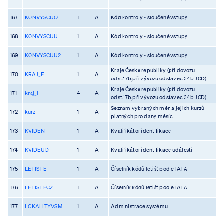
167
KONVYSCUO
1
A
Kód kontroly - sloučené vstupy
168
KONVYSCUU
1
A
Kód kontroly - sloučené vstupy
169
KONVYSCUU2
1
A
Kód kontroly - sloučené vstupy
Kraje České republiky (při dovozu
170
KRAJ_F
1
A
odst.17b,při vývozu odstavec 34b JCD)
Kraje České republiky (při dovozu
171
kraj_i
4
A
odst.17b,při vývozu odstavec 34b JCD)
Seznam vybraných měn a jejich kurzů
172
kurz
1
A
platných pro daný měsíc
173
KVIDEN
1
A
Kvalifikátor identifikace
174
KVIDEUD
1
A
Kvalifikátor identifikace události
175
LETISTE
1
A
Číselník kódů letišť podle IATA
176
LETISTECZ
1
A
Číselník kódů letišť podle IATA
177
LOKALITYVSM
1
A
Administrace systému