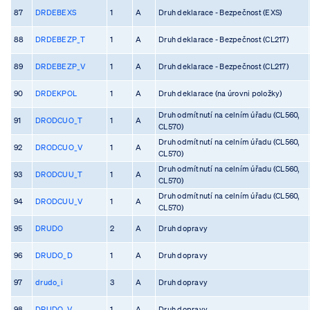
87
DRDEBEXS
1
A
Druh deklarace - Bezpečnost (EXS)
88
DRDEBEZP_T
1
A
Druh deklarace - Bezpečnost (CL217)
89
DRDEBEZP_V
1
A
Druh deklarace - Bezpečnost (CL217)
90
DRDEKPOL
1
A
Druh deklarace (na úrovni položky)
Druh odmítnutí na celním úřadu (CL560,
91
DRODCUO_T
1
A
CL570)
Druh odmítnutí na celním úřadu (CL560,
92
DRODCUO_V
1
A
CL570)
Druh odmítnutí na celním úřadu (CL560,
93
DRODCUU_T
1
A
CL570)
Druh odmítnutí na celním úřadu (CL560,
94
DRODCUU_V
1
A
CL570)
95
DRUDO
2
A
Druh dopravy
96
DRUDO_D
1
A
Druh dopravy
97
drudo_i
3
A
Druh dopravy
98
DRUDO_V
1
A
Druh dopravy