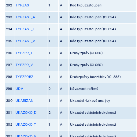
292
TYPZAST
1
A
Kód typu zastoupení
293
TYPZAST_A
1
A
Kód typu zastoupení (CL094)
294
TYPZAST_T
1
A
Kód typu zastoupení (CL094)
295
TYPZAST_V
1
A
Kód typu zastoupení (CL094)
296
TYPZPR_T
1
A
Druhy zpráv (CL060)
297
TYPZPR_V
1
A
Druhy zpráv (CL060)
298
TYPZPRBZ
1
A
Druh zprávy bez záhlaví (CL385)
299
UDV
2
A
Návaznost režimů
300
UKARIZAN
1
A
Ukazatel rizikové analýzy
301
UKAZOKO_D
2
A
Ukazatel zvláštních okolností
302
UKAZOKO_T
1
A
Ukazatel zvláštních okolností
303
UKAZOKO_V
1
A
Ukazatel zvláštních okolností