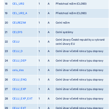
18
CEL_UR2
1
A
Předchozí režim (CL093)
19
CEL_UR2_A
1
A
Předchozí režim (CL093)
20
CELREZIM
1
A
Celní režim
21
CELSYS
1
A
Celní systémy
Celní útvary České republiky a vybrané
22
CELU
1
A
celní útvary EU
23
CELU_D
1
A
Celní útvar včetně role a typu dopravy
24
CELU_DEP
1
A
Celní útvar včetně role a typu dopravy
25
celu_des
1
A
Celní útvar včetně role a typu dopravy
26
CELU_ENQ
1
A
Celní útvar včetně role a typu dopravy
27
CELU_EXP
1
A
Celní útvar včetně role a typu dopravy
28
CELU_EXP_EXT
1
A
Celní útvar včetně role a typu dopravy
29
CELU_EXT
1
A
Celní útvar včetně role a typu dopravy