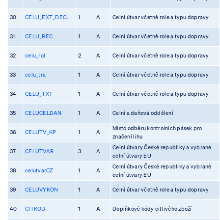
30
CELU_EXT_DECL
1
A
Celní útvar včetně role a typu dopravy
31
CELU_REC
1
A
Celní útvar včetně role a typu dopravy
32
celu_rol
2
A
Celní útvar včetně role a typu dopravy
33
celu_tra
1
A
Celní útvar včetně role a typu dopravy
34
CELU_TXT
1
A
Celní útvar včetně role a typu dopravy
35
CELUCELDAN
1
A
Celní a daňová oddělení
Místo odběru kontrolních pásek pro
36
CELUTV_KP
1
A
značení lihu
Celní útvary České republiky a vybrané
37
CELUTVAR
3
A
celní útvary EU
Celní útvary České republiky a vybrané
38
celutvarCZ
1
A
celní útvary EU
39
CELUVYKON
1
A
Celní útvar včetně role a typu dopravy
40
CITKOD
1
A
Doplňkové kódy citlivého zboží