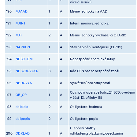
více číselníků
190
MJAAD
1
A
Měrné jednotky na AAD
191
MJINT
1
A
Interní měnová jednotka
192
MJT
2
A
Měrné jednotky vycházející z TARIC
193
NAPKON
1
A
Stav naplnění kontejneru (CL709)
194
NEBCHEM
1
A
Nebezpečné chemické látky
195
NEBZBOZOSN
3
A
Kód OSN pro nebezpečné zboží
196
NEDOVYS
1
A
Vysvětlení nedostupnosti
Obchodní operace (odst.24 JCD; uvedeno
197
OB_OP
1
A
v části IX. přílohy 16)
198
oblcislo
2
A
Obligatorní hodnota
199
oblpopis
2
A
Obligatorní popis
Ulehčení platby
200
ODKLAD
1
A
odkladem,splátkami,posečkáním