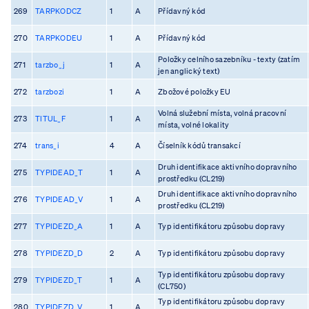
269
TARPKODCZ
1
A
Přídavný kód
270
TARPKODEU
1
A
Přídavný kód
Položky celního sazebníku - texty (zatím
271
tarzbo_j
1
A
jen anglický text)
272
tarzbozi
1
A
Zbožové položky EU
Volná služební místa, volná pracovní
273
TITUL_F
1
A
místa, volné lokality
274
trans_i
4
A
Číselník kódů transakcí
Druh identifikace aktivního dopravního
275
TYPIDEAD_T
1
A
prostředku (CL219)
Druh identifikace aktivního dopravního
276
TYPIDEAD_V
1
A
prostředku (CL219)
277
TYPIDEZD_A
1
A
Typ identifikátoru způsobu dopravy
278
TYPIDEZD_D
2
A
Typ identifikátoru způsobu dopravy
Typ identifikátoru způsobu dopravy
279
TYPIDEZD_T
1
A
(CL750)
Typ identifikátoru způsobu dopravy
280
TYPIDEZD_V
1
A