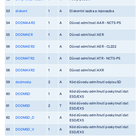
53
diskont
1
A
Diskontní sazba a reposazba
54
DODMAAR2
1
A
Důvod odmítnutí AAR - NCTS-P5
55
DODMAER
1
A
Důvod odmítnutí AER
56
DODMAER2
1
A
Důvod odmítnutí AER - CL222
57
DODMATR2
1
A
Důvod odmítnutí ATR - NCTS-P5
58
DODMAXR2
1
A
Důvod odmítnutí AXR
59
dodmodp
2
A
Kód důvodu odmítnutí odpisu SD
Kód důvodu odmítnutí poskytnutí dat
60
DODMSD
1
A
ESD/EXS
Kód důvodu odmítnutí poskytnutí dat
61
DODMSD
2
T
ESD/EXS
Kód důvodu odmítnutí poskytnutí dat
62
DODMSD_D
1
A
ESD/EXS
Kód důvodu odmítnutí poskytnutí dat
63
DODMSD_V
1
A
ESD/EXS