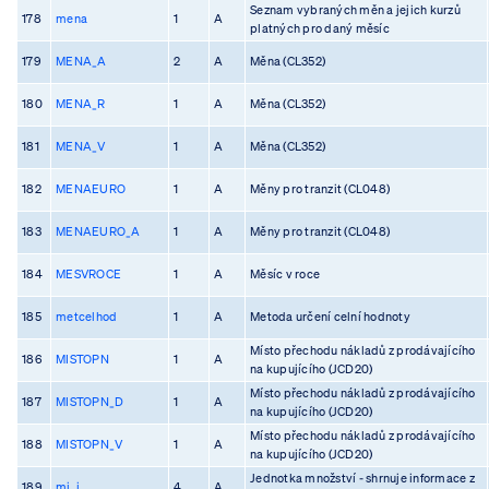
Seznam vybraných měn a jejich kurzů
178
mena
1
A
platných pro daný měsíc
179
MENA_A
2
A
Měna (CL352)
180
MENA_R
1
A
Měna (CL352)
181
MENA_V
1
A
Měna (CL352)
182
MENAEURO
1
A
Měny pro tranzit (CL048)
183
MENAEURO_A
1
A
Měny pro tranzit (CL048)
184
MESVROCE
1
A
Měsíc v roce
185
metcelhod
1
A
Metoda určení celní hodnoty
Místo přechodu nákladů z prodávajícího
186
MISTOPN
1
A
na kupujícího (JCD20)
Místo přechodu nákladů z prodávajícího
187
MISTOPN_D
1
A
na kupujícího (JCD20)
Místo přechodu nákladů z prodávajícího
188
MISTOPN_V
1
A
na kupujícího (JCD20)
Jednotka množství - shrnuje informace z
189
mj_i
4
A