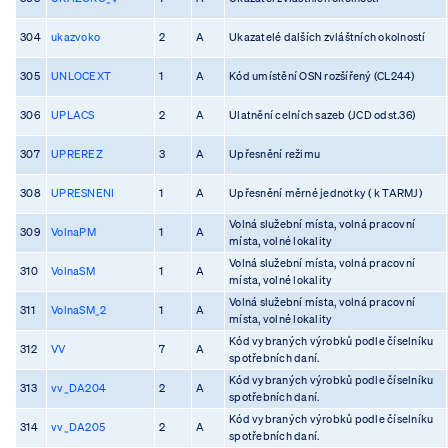
304
ukazvoko
2
A
Ukazatelé dalších zvláštních okolností
305
UNLOCEXT
1
A
Kód umístění OSN rozšířený (CL244)
306
UPLACS
2
A
Ulatnění celních sazeb (JCD odst.36)
307
UPREREZ
3
A
Upřesnění režimu
308
UPRESNENI
1
A
Upřesnění měrné jednotky ( k TARMJ)
Volná služební místa, volná pracovní
309
VolnaPM
1
A
místa, volné lokality
Volná služební místa, volná pracovní
310
VolnaSM
1
A
místa, volné lokality
Volná služební místa, volná pracovní
311
VolnaSM_2
1
A
místa, volné lokality
Kód vybraných výrobků podle číselníku
312
VV
7
A
spotřebních daní.
Kód vybraných výrobků podle číselníku
313
vv_DA204
2
A
spotřebních daní.
Kód vybraných výrobků podle číselníku
314
vv_DA205
2
A
spotřebních daní.