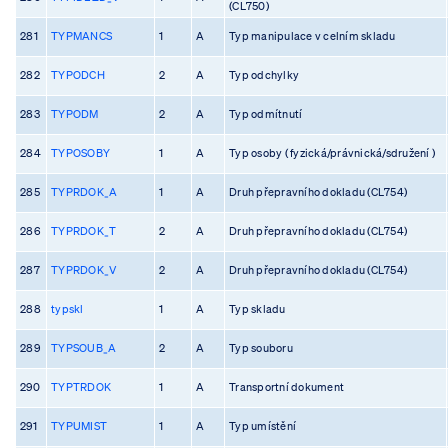
(CL750)
281
TYPMANCS
1
A
Typ manipulace v celním skladu
282
TYPODCH
2
A
Typ odchylky
283
TYPODM
2
A
Typ odmítnutí
284
TYPOSOBY
1
A
Typ osoby ( fyzická/právnická/sdružení )
285
TYPRDOK_A
1
A
Druh přepravního dokladu (CL754)
286
TYPRDOK_T
2
A
Druh přepravního dokladu (CL754)
287
TYPRDOK_V
2
A
Druh přepravního dokladu (CL754)
288
typskl
1
A
Typ skladu
289
TYPSOUB_A
2
A
Typ souboru
290
TYPTRDOK
1
A
Transportní dokument
291
TYPUMIST
1
A
Typ umístění