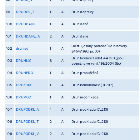
99
DRUDO2_T
1
A
Druh dopravy
100
DRUHDANE
1
A
Druh daně
101
DRUHDANE_A
2
A
Druh daně
Odst. 1, druhý pododdíl (dle novely
102
druhjsd
1
A
2454/1993, př. 38)
Druh licence z odst. 44 JSD (jsou
103
DRUHLIC
6
A
popsány ve vyhl. 199/2004 Sb.)
104
DRUHPRO
1
A
Druh propuštění
105
DRUKOM
1
A
Druh komunikace (CL707)
106
DRUMOD
1
A
Druh modifikace
107
DRUPODKL_A
4
A
Druh podkladu (CL213)
108
DRUPODKL_T
2
A
Druh podkladu (CL213)
109
DRUPODKL_V
2
A
Druh podkladu (CL213)