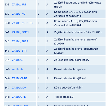
Zajištění cel. dluhu pro jiné režimy než
338
ZAJDL_JRT
4
A
tranzit
Kombinace ZAJDL,POV_CO a textu
339
ZAJDL_KO
2
A
Záruční listina (JCD44)
Kombinace ZAJDL,POV_CO a textu
340
ZAJDL_KO_NCTS
1
A
Záruční listina (JCD44)
341
ZAJDL_SGRN
1
A
Zajištení celního dluhu - s GRN (CL286)
Zajištení celního dluhu - s referencí
342
ZAJDL_SREF
1
A
(CL076)
Zajištení celního dluhu - spol. tranzit
343
ZAJDL_STR
1
A
(CL229)
344
ZAJDLCJ
1
A
Způsob uvolnění celní jistoty
345
zajdlchb
1
A
Důvod odmítnutí zajištění
346
ZAJDLCHB2
1
A
Důvod odmítnutí zajištění
347
ZAJDLMON
1
A
Kód sledování zajištění
348
ZAJDLOPE
1
A
Typ operace EU
349
ZAJDLOPUP
1
A
Upřesnění typu operace EU