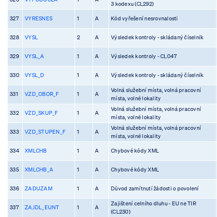
3 kodexu (CL292)
327
VYRESNES
1
A
Kód vyřešení nesrovnalosti
328
VYSL
2
A
Výsledek kontroly - skládaný číselník
329
VYSL_A
1
A
Výsledek kontroly - CL047
330
VYSL_D
1
A
Výsledek kontroly - skládaný číselník
Volná služební místa, volná pracovní
331
VZD_OBOR_F
1
A
místa, volné lokality
Volná služební místa, volná pracovní
332
VZD_SKUP_F
1
A
místa, volné lokality
Volná služební místa, volná pracovní
333
VZD_STUPEN_F
1
A
místa, volné lokality
334
XMLCHB
1
A
Chybové kódy XML
335
XMLCHB_A
1
A
Chybové kódy XML
336
ZADUZAM
1
A
Důvod zamítnutí žádosti o povolení
Zajištení celního dluhu - EU ne TIR
337
ZAJDL_EUNT
1
A
(CL230)