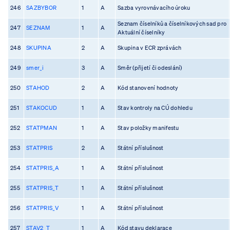
246
SAZBYBOR
1
A
Sazba vyrovnávacího úroku
Seznam číselníků a číselníkových sad pro
247
SEZNAM
1
A
Aktuální číselníky
248
SKUPINA
2
A
Skupina v ECR zprávách
249
smer_i
3
A
Směr (přijetí či odeslání)
250
STAHOD
2
A
Kód stanovení hodnoty
251
STAKOCUD
1
A
Stav kontroly na CÚ dohledu
252
STATPMAN
1
A
Stav položky manifestu
253
STATPRIS
2
A
Státní příslušnost
254
STATPRIS_A
1
A
Státní příslušnost
255
STATPRIS_T
1
A
Státní příslušnost
256
STATPRIS_V
1
A
Státní příslušnost
257
STAV2_T
1
A
Kód stavu deklarace