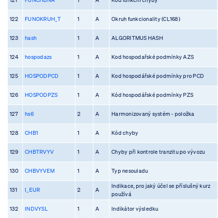
122
FUNOKRUH_T
1
A
Okruh funkcionality (CL168)
123
hash
1
A
ALGORITMUS HASH
124
hospodazs
1
A
Kod hospodařské podmínky AZS
125
HOSPODPCD
1
A
Kod hospodářské podmínky pro PCD
126
HOSPODPZS
1
A
Kód hospodářské podmínky PZS
127
hs6
2
A
Harmonizovaný systém - položka
128
CHB1
1
A
Kód chyby
129
CHBTRVYV
1
A
Chyby při kontrole tranzitu po vývozu
130
CHBVYVEM
1
A
Typ nesouladu
Indikace, pro jaký účel se příslušný kurz
131
I_EUR
2
A
používá
132
INDVYSL
1
A
Indikátor výsledku