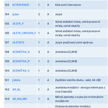
133
INTERVENCE
1
A
Kód celní intervence
134
jazyk
2
A
Jazyk
Volná služební místa, volná pracovní
135
JAZYK_F
1
A
místa, volné lokality
Volná služební místa, volná pracovní
136
JAZYK_UROVEN_F
1
A
místa, volné lokality
137
JAZYKCS
1
A
Jazyk používaný celní správou
138
JEDNOTKA_A
2
A
Jednotka (CL349)
139
JEDNOTKA_R
1
A
Jednotka (CL349)
140
JEDNOTKA_V
1
A
Jednotka (CL349)
141
jistota
1
A
Zajištění celního dluhu - odst. 44 JSD
Jednotka množství - shrnuje informace z
142
JM_GL
1
A
více číselníků
Měrné jednotky s nulovým minimálním
143
JM_NULMN
1
A
množstvím
Odpisová jednotka množství