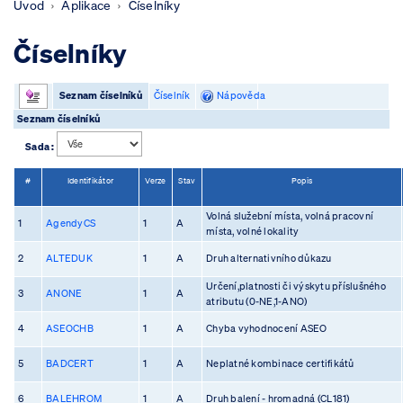
Úvod
Aplikace
Číselníky
Číselníky
Seznam číselníků
Číselník
Nápověda
Seznam číselníků
Sada :
#
Identifikátor
Verze
Stav
Popis
Volná služební místa, volná pracovní
1
AgendyCS
1
A
místa, volné lokality
2
ALTEDUK
1
A
Druh alternativního důkazu
Určení,platnosti či výskytu příslušného
3
ANONE
1
A
atributu (0-NE,1-ANO)
4
ASEOCHB
1
A
Chyba vyhodnocení ASEO
5
BADCERT
1
A
Neplatné kombinace certifikátů
6
BALEHROM
1
A
Druh balení - hromadná (CL181)