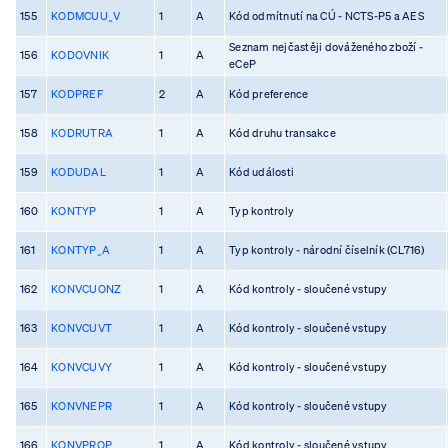
155
KODMCUU_V
1
A
Kód odmítnutí na CÚ - NCTS-P5 a AES
Seznam nejčastěji dováženého zboží -
156
KODOVNIK
1
A
eCeP
157
KODPREF
2
A
Kód preference
158
KODRUTRA
1
A
Kód druhu transakce
159
KODUDAL
1
A
Kód události
160
KONTYP
1
A
Typ kontroly
161
KONTYP_A
1
A
Typ kontroly - národní číselník (CL716)
162
KONVCUONZ
1
A
Kód kontroly - sloučené vstupy
163
KONVCUVT
1
A
Kód kontroly - sloučené vstupy
164
KONVCUVY
1
A
Kód kontroly - sloučené vstupy
165
KONVNEPR
1
A
Kód kontroly - sloučené vstupy
166
KONVPROP
1
A
Kód kontroly - sloučené vstupy