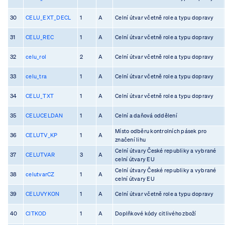
30
CELU_EXT_DECL
1
A
Celní útvar včetně role a typu dopravy
31
CELU_REC
1
A
Celní útvar včetně role a typu dopravy
32
celu_rol
2
A
Celní útvar včetně role a typu dopravy
33
celu_tra
1
A
Celní útvar včetně role a typu dopravy
34
CELU_TXT
1
A
Celní útvar včetně role a typu dopravy
35
CELUCELDAN
1
A
Celní a daňová oddělení
Místo odběru kontrolních pásek pro
36
CELUTV_KP
1
A
značení lihu
Celní útvary České republiky a vybrané
37
CELUTVAR
3
A
celní útvary EU
Celní útvary České republiky a vybrané
38
celutvarCZ
1
A
celní útvary EU
39
CELUVYKON
1
A
Celní útvar včetně role a typu dopravy
40
CITKOD
1
A
Doplňkové kódy citlivého zboží