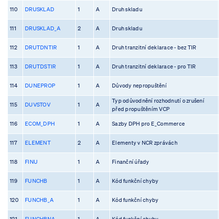
110
DRUSKLAD
1
A
Druh skladu
111
DRUSKLAD_A
2
A
Druh skladu
112
DRUTDNTIR
1
A
Druh tranzitní deklarace - bez TIR
113
DRUTDSTIR
1
A
Druh tranzitní deklarace - pro TIR
114
DUNEPROP
1
A
Důvody nepropuštění
Typ odůvodnění rozhodnutí o zrušení
115
DUVSTOV
1
A
před propuštěním VCP
116
ECOM_DPH
1
A
Sazby DPH pro E_Commerce
117
ELEMENT
2
A
Elementy v NCR zprávách
118
FINU
1
A
Finanční úřady
119
FUNCHB
1
A
Kód funkční chyby
120
FUNCHB_A
1
A
Kód funkční chyby
121
FUNCHBNA
1
A
Kód funkční chyby