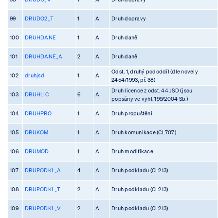
99
DRUDO2_T
1
A
Druh dopravy
100
DRUHDANE
1
A
Druh daně
101
DRUHDANE_A
2
A
Druh daně
Odst. 1, druhý pododdíl (dle novely
102
druhjsd
1
A
2454/1993, př. 38)
Druh licence z odst. 44 JSD (jsou
103
DRUHLIC
6
A
popsány ve vyhl. 199/2004 Sb.)
104
DRUHPRO
1
A
Druh propuštění
105
DRUKOM
1
A
Druh komunikace (CL707)
106
DRUMOD
1
A
Druh modifikace
107
DRUPODKL_A
4
A
Druh podkladu (CL213)
108
DRUPODKL_T
2
A
Druh podkladu (CL213)
109
DRUPODKL_V
2
A
Druh podkladu (CL213)