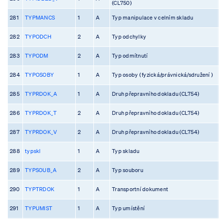
(CL750)
281
TYPMANCS
1
A
Typ manipulace v celním skladu
282
TYPODCH
2
A
Typ odchylky
283
TYPODM
2
A
Typ odmítnutí
284
TYPOSOBY
1
A
Typ osoby ( fyzická/právnická/sdružení )
285
TYPRDOK_A
1
A
Druh přepravního dokladu (CL754)
286
TYPRDOK_T
2
A
Druh přepravního dokladu (CL754)
287
TYPRDOK_V
2
A
Druh přepravního dokladu (CL754)
288
typskl
1
A
Typ skladu
289
TYPSOUB_A
2
A
Typ souboru
290
TYPTRDOK
1
A
Transportní dokument
291
TYPUMIST
1
A
Typ umístění