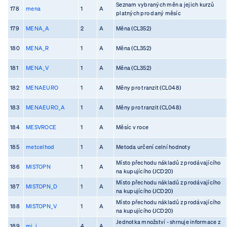
Seznam vybraných měn a jejich kurzů
178
mena
1
A
platných pro daný měsíc
179
MENA_A
2
A
Měna (CL352)
180
MENA_R
1
A
Měna (CL352)
181
MENA_V
1
A
Měna (CL352)
182
MENAEURO
1
A
Měny pro tranzit (CL048)
183
MENAEURO_A
1
A
Měny pro tranzit (CL048)
184
MESVROCE
1
A
Měsíc v roce
185
metcelhod
1
A
Metoda určení celní hodnoty
Místo přechodu nákladů z prodávajícího
186
MISTOPN
1
A
na kupujícího (JCD20)
Místo přechodu nákladů z prodávajícího
187
MISTOPN_D
1
A
na kupujícího (JCD20)
Místo přechodu nákladů z prodávajícího
188
MISTOPN_V
1
A
na kupujícího (JCD20)
Jednotka množství - shrnuje informace z
189
mj_i
4
A