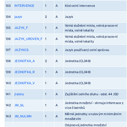
133
INTERVENCE
1
A
Kód celní intervence
134
jazyk
2
A
Jazyk
Volná služební místa, volná pracovní
135
JAZYK_F
1
A
místa, volné lokality
Volná služební místa, volná pracovní
136
JAZYK_UROVEN_F
1
A
místa, volné lokality
137
JAZYKCS
1
A
Jazyk používaný celní správou
138
JEDNOTKA_A
2
A
Jednotka (CL349)
139
JEDNOTKA_R
1
A
Jednotka (CL349)
140
JEDNOTKA_V
1
A
Jednotka (CL349)
141
jistota
1
A
Zajištění celního dluhu - odst. 44 JSD
Jednotka množství - shrnuje informace z
142
JM_GL
1
A
více číselníků
Měrné jednotky s nulovým minimálním
143
JM_NULMN
1
A
množstvím
Odpisová jednotka množství