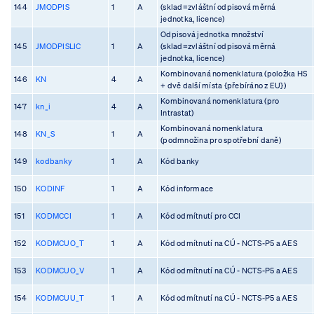
144
JMODPIS
1
A
(sklad=zvláštní odpisová měrná
jednotka, licence)
Odpisová jednotka množství
145
JMODPISLIC
1
A
(sklad=zvláštní odpisová měrná
jednotka, licence)
Kombinovaná nomenklatura (položka HS
146
KN
4
A
+ dvě další místa {přebíráno z EU})
Kombinovaná nomenklatura (pro
147
kn_i
4
A
Intrastat)
Kombinovaná nomenklatura
148
KN_S
1
A
(podmnožina pro spotřební daně)
149
kodbanky
1
A
Kód banky
150
KODINF
1
A
Kód informace
151
KODMCCI
1
A
Kód odmítnutí pro CCI
152
KODMCUO_T
1
A
Kód odmítnutí na CÚ - NCTS-P5 a AES
153
KODMCUO_V
1
A
Kód odmítnutí na CÚ - NCTS-P5 a AES
154
KODMCUU_T
1
A
Kód odmítnutí na CÚ - NCTS-P5 a AES