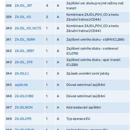
Zajištění cel. dluhu pro jiné režimy než
338
ZAJDL_JRT
4
A
tranzit
Kombinace ZAJDL,POV_CO a textu
339
ZAJDL_KO
2
A
Záruční listina (JCD44)
Kombinace ZAJDL,POV_CO a textu
340
ZAJDL_KO_NCTS
1
A
Záruční listina (JCD44)
341
ZAJDL_SGRN
1
A
Zajištení celního dluhu - s GRN (CL286)
Zajištení celního dluhu - s referencí
342
ZAJDL_SREF
1
A
(CL076)
Zajištení celního dluhu - spol. tranzit
343
ZAJDL_STR
1
A
(CL229)
344
ZAJDLCJ
1
A
Způsob uvolnění celní jistoty
345
zajdlchb
1
A
Důvod odmítnutí zajištění
346
ZAJDLCHB2
1
A
Důvod odmítnutí zajištění
347
ZAJDLMON
1
A
Kód sledování zajištění
348
ZAJDLOPE
1
A
Typ operace EU
349
ZAJDLOPUP
1
A
Upřesnění typu operace EU