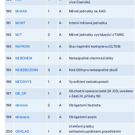
více číselníků
190
MJAAD
1
A
Měrné jednotky na AAD
191
MJINT
1
A
Interní měnová jednotka
192
MJT
2
A
Měrné jednotky vycházející z TARIC
193
NAPKON
1
A
Stav naplnění kontejneru (CL709)
194
NEBCHEM
1
A
Nebezpečné chemické látky
195
NEBZBOZOSN
3
A
Kód OSN pro nebezpečné zboží
196
NEDOVYS
1
A
Vysvětlení nedostupnosti
Obchodní operace (odst.24 JCD; uvedeno
197
OB_OP
1
A
v části IX. přílohy 16)
198
oblcislo
2
A
Obligatorní hodnota
199
oblpopis
2
A
Obligatorní popis
Ulehčení platby
200
ODKLAD
1
A
odkladem,splátkami,posečkáním