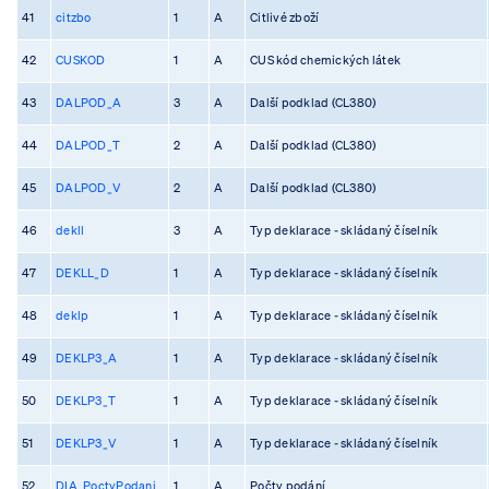
41
citzbo
1
A
Citlivé zboží
42
CUSKOD
1
A
CUS kód chemických látek
43
DALPOD_A
3
A
Další podklad (CL380)
44
DALPOD_T
2
A
Další podklad (CL380)
45
DALPOD_V
2
A
Další podklad (CL380)
46
dekll
3
A
Typ deklarace - skládaný číselník
47
DEKLL_D
1
A
Typ deklarace - skládaný číselník
48
deklp
1
A
Typ deklarace - skládaný číselník
49
DEKLP3_A
1
A
Typ deklarace - skládaný číselník
50
DEKLP3_T
1
A
Typ deklarace - skládaný číselník
51
DEKLP3_V
1
A
Typ deklarace - skládaný číselník
52
DIA_PoctyPodani
1
A
Počty podání