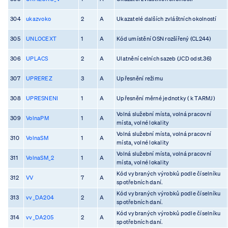
304
ukazvoko
2
A
Ukazatelé dalších zvláštních okolností
305
UNLOCEXT
1
A
Kód umístění OSN rozšířený (CL244)
306
UPLACS
2
A
Ulatnění celních sazeb (JCD odst.36)
307
UPREREZ
3
A
Upřesnění režimu
308
UPRESNENI
1
A
Upřesnění měrné jednotky ( k TARMJ)
Volná služební místa, volná pracovní
309
VolnaPM
1
A
místa, volné lokality
Volná služební místa, volná pracovní
310
VolnaSM
1
A
místa, volné lokality
Volná služební místa, volná pracovní
311
VolnaSM_2
1
A
místa, volné lokality
Kód vybraných výrobků podle číselníku
312
VV
7
A
spotřebních daní.
Kód vybraných výrobků podle číselníku
313
vv_DA204
2
A
spotřebních daní.
Kód vybraných výrobků podle číselníku
314
vv_DA205
2
A
spotřebních daní.