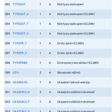
292
TYPZAST
1
A
Kód typu zastoupení
293
TYPZAST_A
1
A
Kód typu zastoupení (CL094)
294
TYPZAST_T
1
A
Kód typu zastoupení (CL094)
295
TYPZAST_V
1
A
Kód typu zastoupení (CL094)
296
TYPZPR_T
1
A
Druhy zpráv (CL060)
297
TYPZPR_V
1
A
Druhy zpráv (CL060)
298
TYPZPRBZ
1
A
Druh zprávy bez záhlaví (CL385)
299
UDV
2
A
Návaznost režimů
300
UKARIZAN
1
A
Ukazatel rizikové analýzy
301
UKAZOKO_D
2
A
Ukazatel zvláštních okolností
302
UKAZOKO_T
1
A
Ukazatel zvláštních okolností
303
UKAZOKO_V
1
A
Ukazatel zvláštních okolností