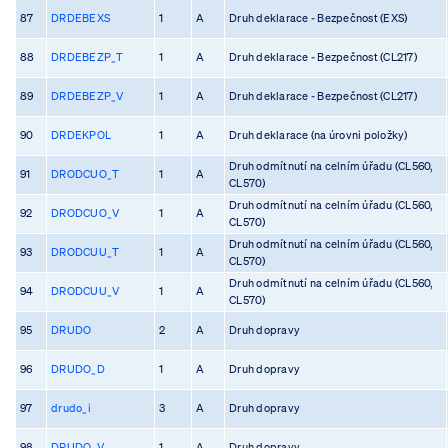
87
DRDEBEXS
1
A
Druh deklarace - Bezpečnost (EXS)
88
DRDEBEZP_T
1
A
Druh deklarace - Bezpečnost (CL217)
89
DRDEBEZP_V
1
A
Druh deklarace - Bezpečnost (CL217)
90
DRDEKPOL
1
A
Druh deklarace (na úrovni položky)
Druh odmítnutí na celním úřadu (CL560,
91
DRODCUO_T
1
A
CL570)
Druh odmítnutí na celním úřadu (CL560,
92
DRODCUO_V
1
A
CL570)
Druh odmítnutí na celním úřadu (CL560,
93
DRODCUU_T
1
A
CL570)
Druh odmítnutí na celním úřadu (CL560,
94
DRODCUU_V
1
A
CL570)
95
DRUDO
2
A
Druh dopravy
96
DRUDO_D
1
A
Druh dopravy
97
drudo_i
3
A
Druh dopravy
98
DRUDO_V
1
A
Druh dopravy