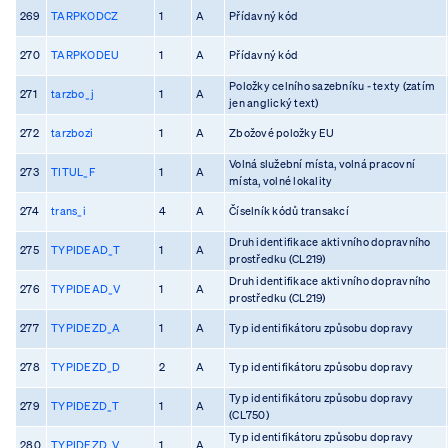
269
TARPKODCZ
1
A
Přídavný kód
270
TARPKODEU
1
A
Přídavný kód
Položky celního sazebníku - texty (zatím
271
tarzbo_j
1
A
jen anglický text)
272
tarzbozi
1
A
Zbožové položky EU
Volná služební místa, volná pracovní
273
TITUL_F
1
A
místa, volné lokality
274
trans_i
4
A
Číselník kódů transakcí
Druh identifikace aktivního dopravního
275
TYPIDEAD_T
1
A
prostředku (CL219)
Druh identifikace aktivního dopravního
276
TYPIDEAD_V
1
A
prostředku (CL219)
277
TYPIDEZD_A
1
A
Typ identifikátoru způsobu dopravy
278
TYPIDEZD_D
2
A
Typ identifikátoru způsobu dopravy
Typ identifikátoru způsobu dopravy
279
TYPIDEZD_T
1
A
(CL750)
Typ identifikátoru způsobu dopravy
280
TYPIDEZD_V
1
A