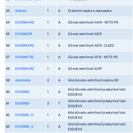
53
diskont
1
A
Diskontní sazba a reposazba
54
DODMAAR2
1
A
Důvod odmítnutí AAR - NCTS-P5
55
DODMAER
1
A
Důvod odmítnutí AER
56
DODMAER2
1
A
Důvod odmítnutí AER - CL222
57
DODMATR2
1
A
Důvod odmítnutí ATR - NCTS-P5
58
DODMAXR2
1
A
Důvod odmítnutí AXR
59
dodmodp
2
A
Kód důvodu odmítnutí odpisu SD
Kód důvodu odmítnutí poskytnutí dat
60
DODMSD
1
A
ESD/EXS
Kód důvodu odmítnutí poskytnutí dat
61
DODMSD
2
T
ESD/EXS
Kód důvodu odmítnutí poskytnutí dat
62
DODMSD_D
1
A
ESD/EXS
Kód důvodu odmítnutí poskytnutí dat
63
DODMSD_V
1
A
ESD/EXS