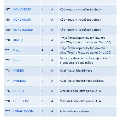
167
KONVYSCUO
1
A
Kód kontroly - sloučené vstupy
168
KONVYSCUU
1
A
Kód kontroly - sloučené vstupy
169
KONVYSCUU2
1
A
Kód kontroly - sloučené vstupy
Kraje České republiky (při dovozu
170
KRAJ_F
1
A
odst.17b,při vývozu odstavec 34b JCD)
Kraje České republiky (při dovozu
171
kraj_i
4
A
odst.17b,při vývozu odstavec 34b JCD)
Seznam vybraných měn a jejich kurzů
172
kurz
1
A
platných pro daný měsíc
173
KVIDEN
1
A
Kvalifikátor identifikace
174
KVIDEUD
1
A
Kvalifikátor identifikace události
175
LETISTE
1
A
Číselník kódů letišť podle IATA
176
LETISTECZ
1
A
Číselník kódů letišť podle IATA
177
LOKALITYVSM
1
A
Administrace systému