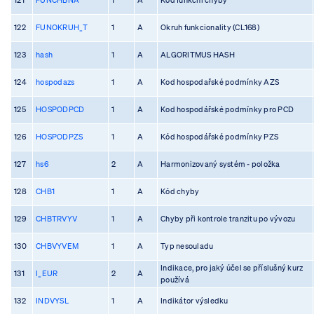
122
FUNOKRUH_T
1
A
Okruh funkcionality (CL168)
123
hash
1
A
ALGORITMUS HASH
124
hospodazs
1
A
Kod hospodařské podmínky AZS
125
HOSPODPCD
1
A
Kod hospodářské podmínky pro PCD
126
HOSPODPZS
1
A
Kód hospodářské podmínky PZS
127
hs6
2
A
Harmonizovaný systém - položka
128
CHB1
1
A
Kód chyby
129
CHBTRVYV
1
A
Chyby při kontrole tranzitu po vývozu
130
CHBVYVEM
1
A
Typ nesouladu
Indikace, pro jaký účel se příslušný kurz
131
I_EUR
2
A
používá
132
INDVYSL
1
A
Indikátor výsledku