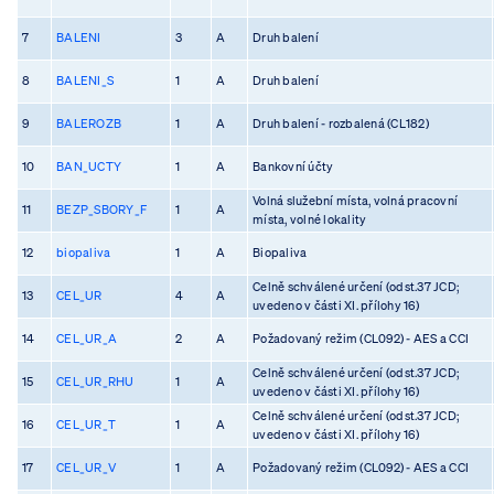
7
BALENI
3
A
Druh balení
8
BALENI_S
1
A
Druh balení
9
BALEROZB
1
A
Druh balení - rozbalená (CL182)
10
BAN_UCTY
1
A
Bankovní účty
Volná služební místa, volná pracovní
11
BEZP_SBORY_F
1
A
místa, volné lokality
12
biopaliva
1
A
Biopaliva
Celně schválené určení (odst.37 JCD;
13
CEL_UR
4
A
uvedeno v části XI. přílohy 16)
14
CEL_UR_A
2
A
Požadovaný režim (CL092) - AES a CCI
Celně schválené určení (odst.37 JCD;
15
CEL_UR_RHU
1
A
uvedeno v části XI. přílohy 16)
Celně schválené určení (odst.37 JCD;
16
CEL_UR_T
1
A
uvedeno v části XI. přílohy 16)
17
CEL_UR_V
1
A
Požadovaný režim (CL092) - AES a CCI