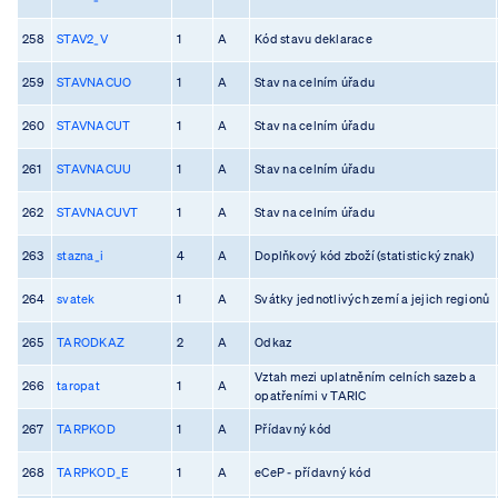
258
STAV2_V
1
A
Kód stavu deklarace
259
STAVNACUO
1
A
Stav na celním úřadu
260
STAVNACUT
1
A
Stav na celním úřadu
261
STAVNACUU
1
A
Stav na celním úřadu
262
STAVNACUVT
1
A
Stav na celním úřadu
263
stazna_i
4
A
Doplňkový kód zboží (statistický znak)
264
svatek
1
A
Svátky jednotlivých zemí a jejich regionů
265
TARODKAZ
2
A
Odkaz
Vztah mezi uplatněním celních sazeb a
266
taropat
1
A
opatřeními v TARIC
267
TARPKOD
1
A
Přídavný kód
268
TARPKOD_E
1
A
eCeP - přídavný kód