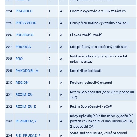
224
PRAVIDLO
1
A
Podmínky/pravidla v ECR zprávách
225
PREVYVDOK
1
A
Druh předchozího vývozního dokladu
226
PREZBOCS
1
A
Převod zboží - zboží
227
PRIODCA
2
A
Kód přičtených a odečtených částek
Indikace, zda kód platí pro Extrastat
228
PRO
2
A
nebo Intrastat
229
RAKODOBL_A
1
A
Kód rizikové oblasti
230
REGION
1
A
Regiony jednotlivých zemí
Režim Společenství (odst. 37, 2. pododdil
231
REZIM_EU
1
A
JSD)
232
REZIM_EU_E
1
A
Režim Společenství - eCeP
Kódy upřesňující režim nebo vyjadřující
233
REZIMEU2_V
1
A
požadavek na celní či daň. úlevu (kol. 37,
2. pododdíl CP)
Volná služební místa, volná pracovní
234
RID_PRUKAZ_F
1
A