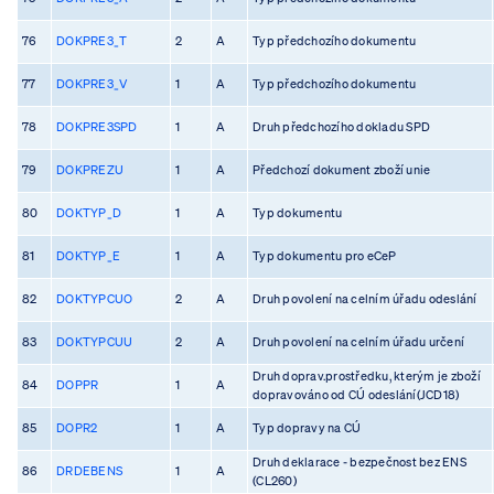
76
DOKPRE3_T
2
A
Typ předchozího dokumentu
77
DOKPRE3_V
1
A
Typ předchozího dokumentu
78
DOKPRE3SPD
1
A
Druh předchozího dokladu SPD
79
DOKPREZU
1
A
Předchozí dokument zboží unie
80
DOKTYP_D
1
A
Typ dokumentu
81
DOKTYP_E
1
A
Typ dokumentu pro eCeP
82
DOKTYPCUO
2
A
Druh povolení na celním úřadu odeslání
83
DOKTYPCUU
2
A
Druh povolení na celním úřadu určení
Druh doprav.prostředku, kterým je zboží
84
DOPPR
1
A
dopravováno od CÚ odeslání(JCD18)
85
DOPR2
1
A
Typ dopravy na CÚ
Druh deklarace - bezpečnost bez ENS
86
DRDEBENS
1
A
(CL260)