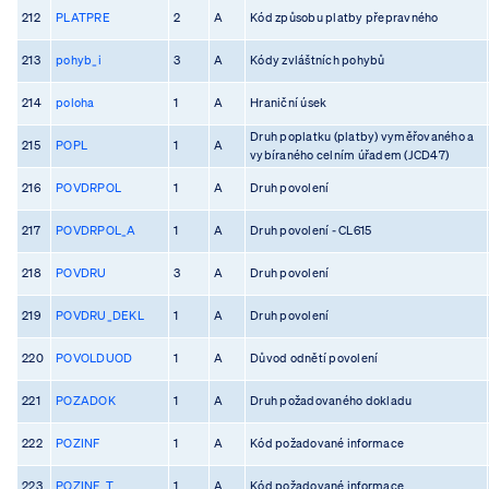
212
PLATPRE
2
A
Kód způsobu platby přepravného
213
pohyb_i
3
A
Kódy zvláštních pohybů
214
poloha
1
A
Hraniční úsek
Druh poplatku (platby) vyměřovaného a
215
POPL
1
A
vybíraného celním úřadem (JCD47)
216
POVDRPOL
1
A
Druh povolení
217
POVDRPOL_A
1
A
Druh povolení - CL615
218
POVDRU
3
A
Druh povolení
219
POVDRU_DEKL
1
A
Druh povolení
220
POVOLDUOD
1
A
Důvod odnětí povolení
221
POZADOK
1
A
Druh požadovaného dokladu
222
POZINF
1
A
Kód požadované informace
223
POZINF_T
1
A
Kód požadované informace