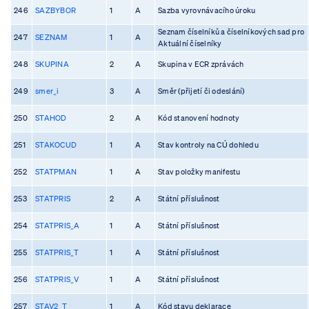
246
SAZBYBOR
1
A
Sazba vyrovnávacího úroku
Seznam číselníků a číselníkových sad pro
247
SEZNAM
1
A
Aktuální číselníky
248
SKUPINA
2
A
Skupina v ECR zprávách
249
smer_i
3
A
Směr (přijetí či odeslání)
250
STAHOD
2
A
Kód stanovení hodnoty
251
STAKOCUD
1
A
Stav kontroly na CÚ dohledu
252
STATPMAN
1
A
Stav položky manifestu
253
STATPRIS
2
A
Státní příslušnost
254
STATPRIS_A
1
A
Státní příslušnost
255
STATPRIS_T
1
A
Státní příslušnost
256
STATPRIS_V
1
A
Státní příslušnost
257
STAV2_T
1
A
Kód stavu deklarace