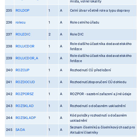
místa, volné lokality
235
ROLDOP
1
A
Celní útvar včetně role a typu dopravy
236
rolecu
1
A
Role celního úřadu
237
ROLEDIC
2
A
Role DIC
Role dalšího účastníka dodavatelského
238
ROLUCDOR
1
A
řetězce
Role dalšího účastníka dodavatelského
239
ROLUCDOR_A
1
A
řetězce
240
ROZCUP
1
A
Rozhodnutí CÚ předložení
241
ROZDOCUD
1
A
Rozhodnutí/doporučení CÚ dohledu
242
ROZPORSZ
1
A
ROZPOR - sazební zařazení a jiné údaje
243
ROZSKLAD
1
A
Rozhodnutí o dočasném uskladnění
Kód položky rozhodnutí o dočasném
244
ROZSKLADP
1
A
uskladnění
Seznam číselníků a číselníkových sad pro
245
SADA
1
A
Aktuální číselníky