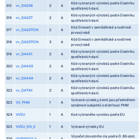
Kód vybraných výrobků podle číselníku
315
vv_DA206
2
A
spotřebních daní.
Kód vybraných výrobků podle číselníku
316
vv_DA207
2
A
spotřebních daní.
Kód činnosti v zemědělské a rostlinné
317
vv_DA207CIN
2
A
prvovýrobě
Kód činnosti v zemědělské a rostlinné
318
vv_DA207CIN
3
A
prvovýrobě
Kód vybraných výrobků podle číselníku
319
vv_DA401
2
A
spotřebních daní.
Kód vybraných výrobků podle číselníku
320
vv_DA403
2
A
spotřebních daní.
Kód vybraných výrobků podle číselníku
321
vv_DA404
2
A
spotřebních daní.
Kód vybraných výrobků podle číselníku
322
vv_DA74X
2
A
spotřebních daní.
Vybrané výrobky, které jsou předmětem
323
VV_PHM
1
A
oznámení subjektů o distribuci PHM
324
VVEU
1
A
Kod vybraného vyrobku podle EU
325
VVEU_KN_S
1
A
Vybrané výrobky EU
Výpočet dovozního cla podle čl. 86 odst.
326
VYPODOCLA
1
A