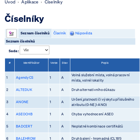
Úvod
Aplikace
Číselníky
Číselníky
Seznam číselníků
Číselník
Nápověda
Seznam číselníků
Sada :
#
Identifikátor
Verze
Stav
Popis
Volná služební místa, volná pracovní
1
AgendyCS
1
A
místa, volné lokality
2
ALTEDUK
1
A
Druh alternativního důkazu
Určení,platnosti či výskytu příslušného
3
ANONE
1
A
atributu (0-NE,1-ANO)
4
ASEOCHB
1
A
Chyba vyhodnocení ASEO
5
BADCERT
1
A
Neplatné kombinace certifikátů
6
BALEHROM
1
A
Druh balení - hromadná (CL181)