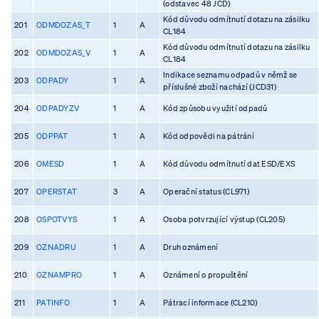
(odstavec 48 JCD)
Kód důvodu odmítnutí dotazu na zásilku
201
ODMDOZAS_T
1
A
CL184
Kód důvodu odmítnutí dotazu na zásilku
202
ODMDOZAS_V
1
A
CL184
Indikace seznamu odpadů v němž se
203
ODPADY
1
A
příslušné zboží nachází (JCD31)
204
ODPADYZV
1
A
Kód způsobu využití odpadů
205
ODPPAT
1
A
Kód odpovědi na pátrání
206
OMESD
1
A
Kód důvodu odmítnutí dat ESD/EXS
207
OPERSTAT
3
A
Operační status (CL971)
208
OSPOTVYS
1
A
Osoba potvrzující výstup (CL205)
209
OZNADRU
1
A
Druh oznámení
210
OZNAMPRO
1
A
Oznámení o propuštění
211
PATINFO
1
A
Pátrací informace (CL210)