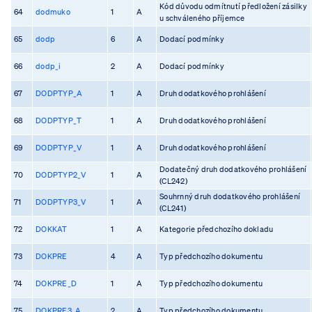
Kód důvodu odmítnutí předložení zásilky
64
dodmuko
1
A
u schváleného příjemce
65
dodp
6
A
Dodací podmínky
66
dodp_i
2
A
Dodací podmínky
67
DODPTYP_A
1
A
Druh dodatkového prohlášení
68
DODPTYP_T
1
A
Druh dodatkového prohlášení
69
DODPTYP_V
1
A
Druh dodatkového prohlášení
Dodatečný druh dodatkového prohlášení
70
DODPTYP2_V
1
A
(CL242)
Souhrnný druh dodatkového prohlášení
71
DODPTYP3_V
1
A
(CL241)
72
DOKKAT
1
A
Kategorie předchozího dokladu
73
DOKPRE
4
A
Typ předchozího dokumentu
74
DOKPRE_D
1
A
Typ předchozího dokumentu
75
DOKPRE3_A
2
A
Typ předchozího dokumentu