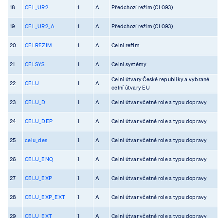
18
CEL_UR2
1
A
Předchozí režim (CL093)
19
CEL_UR2_A
1
A
Předchozí režim (CL093)
20
CELREZIM
1
A
Celní režim
21
CELSYS
1
A
Celní systémy
Celní útvary České republiky a vybrané
22
CELU
1
A
celní útvary EU
23
CELU_D
1
A
Celní útvar včetně role a typu dopravy
24
CELU_DEP
1
A
Celní útvar včetně role a typu dopravy
25
celu_des
1
A
Celní útvar včetně role a typu dopravy
26
CELU_ENQ
1
A
Celní útvar včetně role a typu dopravy
27
CELU_EXP
1
A
Celní útvar včetně role a typu dopravy
28
CELU_EXP_EXT
1
A
Celní útvar včetně role a typu dopravy
29
CELU_EXT
1
A
Celní útvar včetně role a typu dopravy