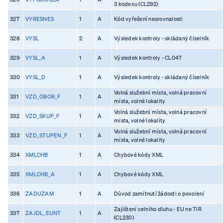
3 kodexu (CL292)
327
VYRESNES
1
A
Kód vyřešení nesrovnalosti
328
VYSL
2
A
Výsledek kontroly - skládaný číselník
329
VYSL_A
1
A
Výsledek kontroly - CL047
330
VYSL_D
1
A
Výsledek kontroly - skládaný číselník
Volná služební místa, volná pracovní
331
VZD_OBOR_F
1
A
místa, volné lokality
Volná služební místa, volná pracovní
332
VZD_SKUP_F
1
A
místa, volné lokality
Volná služební místa, volná pracovní
333
VZD_STUPEN_F
1
A
místa, volné lokality
334
XMLCHB
1
A
Chybové kódy XML
335
XMLCHB_A
1
A
Chybové kódy XML
336
ZADUZAM
1
A
Důvod zamítnutí žádosti o povolení
Zajištení celního dluhu - EU ne TIR
337
ZAJDL_EUNT
1
A
(CL230)