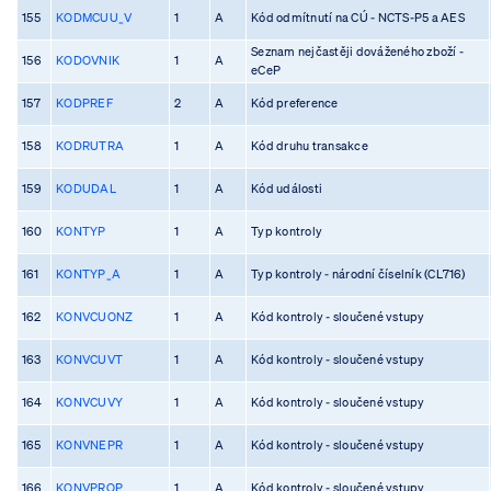
155
KODMCUU_V
1
A
Kód odmítnutí na CÚ - NCTS-P5 a AES
Seznam nejčastěji dováženého zboží -
156
KODOVNIK
1
A
eCeP
157
KODPREF
2
A
Kód preference
158
KODRUTRA
1
A
Kód druhu transakce
159
KODUDAL
1
A
Kód události
160
KONTYP
1
A
Typ kontroly
161
KONTYP_A
1
A
Typ kontroly - národní číselník (CL716)
162
KONVCUONZ
1
A
Kód kontroly - sloučené vstupy
163
KONVCUVT
1
A
Kód kontroly - sloučené vstupy
164
KONVCUVY
1
A
Kód kontroly - sloučené vstupy
165
KONVNEPR
1
A
Kód kontroly - sloučené vstupy
166
KONVPROP
1
A
Kód kontroly - sloučené vstupy