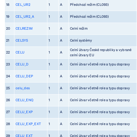
18
CEL_UR2
1
A
Předchozí režim (CL093)
19
CEL_UR2_A
1
A
Předchozí režim (CL093)
20
CELREZIM
1
A
Celní režim
21
CELSYS
1
A
Celní systémy
Celní útvary České republiky a vybrané
22
CELU
1
A
celní útvary EU
23
CELU_D
1
A
Celní útvar včetně role a typu dopravy
24
CELU_DEP
1
A
Celní útvar včetně role a typu dopravy
25
celu_des
1
A
Celní útvar včetně role a typu dopravy
26
CELU_ENQ
1
A
Celní útvar včetně role a typu dopravy
27
CELU_EXP
1
A
Celní útvar včetně role a typu dopravy
28
CELU_EXP_EXT
1
A
Celní útvar včetně role a typu dopravy
29
CELU_EXT
1
A
Celní útvar včetně role a typu dopravy