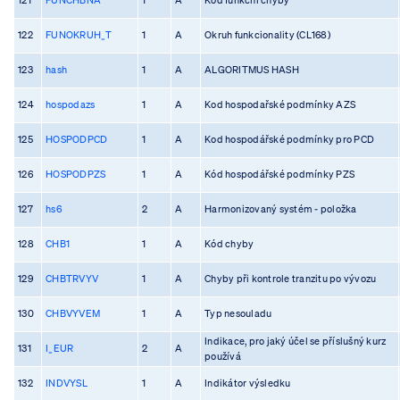
122
FUNOKRUH_T
1
A
Okruh funkcionality (CL168)
123
hash
1
A
ALGORITMUS HASH
124
hospodazs
1
A
Kod hospodařské podmínky AZS
125
HOSPODPCD
1
A
Kod hospodářské podmínky pro PCD
126
HOSPODPZS
1
A
Kód hospodářské podmínky PZS
127
hs6
2
A
Harmonizovaný systém - položka
128
CHB1
1
A
Kód chyby
129
CHBTRVYV
1
A
Chyby při kontrole tranzitu po vývozu
130
CHBVYVEM
1
A
Typ nesouladu
Indikace, pro jaký účel se příslušný kurz
131
I_EUR
2
A
používá
132
INDVYSL
1
A
Indikátor výsledku