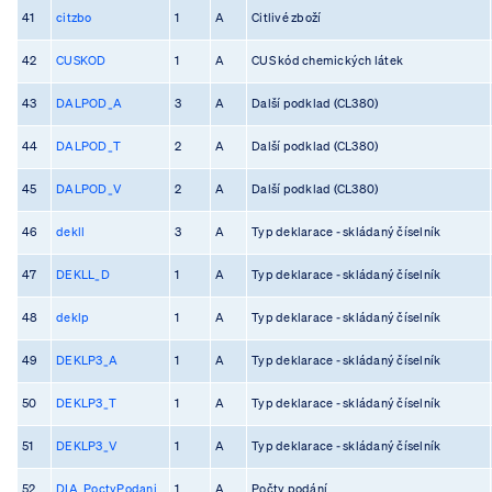
41
citzbo
1
A
Citlivé zboží
42
CUSKOD
1
A
CUS kód chemických látek
43
DALPOD_A
3
A
Další podklad (CL380)
44
DALPOD_T
2
A
Další podklad (CL380)
45
DALPOD_V
2
A
Další podklad (CL380)
46
dekll
3
A
Typ deklarace - skládaný číselník
47
DEKLL_D
1
A
Typ deklarace - skládaný číselník
48
deklp
1
A
Typ deklarace - skládaný číselník
49
DEKLP3_A
1
A
Typ deklarace - skládaný číselník
50
DEKLP3_T
1
A
Typ deklarace - skládaný číselník
51
DEKLP3_V
1
A
Typ deklarace - skládaný číselník
52
DIA_PoctyPodani
1
A
Počty podání