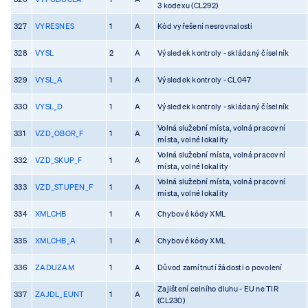
3 kodexu (CL292)
327
VYRESNES
1
A
Kód vyřešení nesrovnalosti
328
VYSL
2
A
Výsledek kontroly - skládaný číselník
329
VYSL_A
1
A
Výsledek kontroly - CL047
330
VYSL_D
1
A
Výsledek kontroly - skládaný číselník
Volná služební místa, volná pracovní
331
VZD_OBOR_F
1
A
místa, volné lokality
Volná služební místa, volná pracovní
332
VZD_SKUP_F
1
A
místa, volné lokality
Volná služební místa, volná pracovní
333
VZD_STUPEN_F
1
A
místa, volné lokality
334
XMLCHB
1
A
Chybové kódy XML
335
XMLCHB_A
1
A
Chybové kódy XML
336
ZADUZAM
1
A
Důvod zamítnutí žádosti o povolení
Zajištení celního dluhu - EU ne TIR
337
ZAJDL_EUNT
1
A
(CL230)