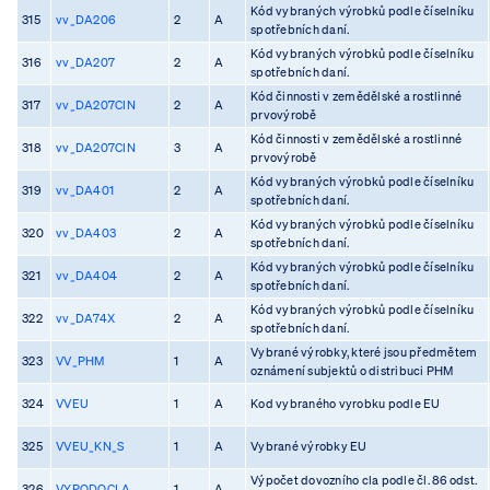
Kód vybraných výrobků podle číselníku
315
vv_DA206
2
A
spotřebních daní.
Kód vybraných výrobků podle číselníku
316
vv_DA207
2
A
spotřebních daní.
Kód činnosti v zemědělské a rostlinné
317
vv_DA207CIN
2
A
prvovýrobě
Kód činnosti v zemědělské a rostlinné
318
vv_DA207CIN
3
A
prvovýrobě
Kód vybraných výrobků podle číselníku
319
vv_DA401
2
A
spotřebních daní.
Kód vybraných výrobků podle číselníku
320
vv_DA403
2
A
spotřebních daní.
Kód vybraných výrobků podle číselníku
321
vv_DA404
2
A
spotřebních daní.
Kód vybraných výrobků podle číselníku
322
vv_DA74X
2
A
spotřebních daní.
Vybrané výrobky, které jsou předmětem
323
VV_PHM
1
A
oznámení subjektů o distribuci PHM
324
VVEU
1
A
Kod vybraného vyrobku podle EU
325
VVEU_KN_S
1
A
Vybrané výrobky EU
Výpočet dovozního cla podle čl. 86 odst.
326
VYPODOCLA
1
A