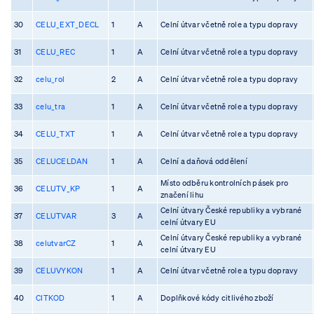
30
CELU_EXT_DECL
1
A
Celní útvar včetně role a typu dopravy
31
CELU_REC
1
A
Celní útvar včetně role a typu dopravy
32
celu_rol
2
A
Celní útvar včetně role a typu dopravy
33
celu_tra
1
A
Celní útvar včetně role a typu dopravy
34
CELU_TXT
1
A
Celní útvar včetně role a typu dopravy
35
CELUCELDAN
1
A
Celní a daňová oddělení
Místo odběru kontrolních pásek pro
36
CELUTV_KP
1
A
značení lihu
Celní útvary České republiky a vybrané
37
CELUTVAR
3
A
celní útvary EU
Celní útvary České republiky a vybrané
38
celutvarCZ
1
A
celní útvary EU
39
CELUVYKON
1
A
Celní útvar včetně role a typu dopravy
40
CITKOD
1
A
Doplňkové kódy citlivého zboží