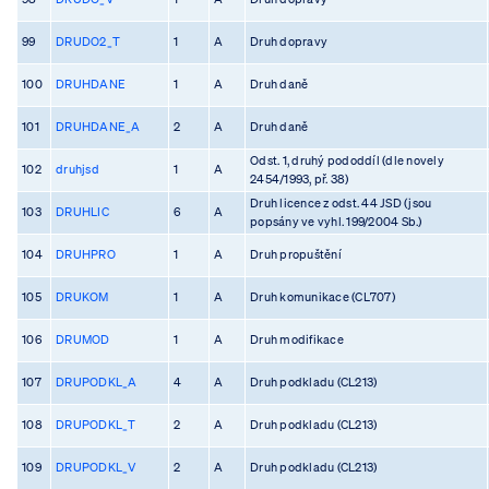
99
DRUDO2_T
1
A
Druh dopravy
100
DRUHDANE
1
A
Druh daně
101
DRUHDANE_A
2
A
Druh daně
Odst. 1, druhý pododdíl (dle novely
102
druhjsd
1
A
2454/1993, př. 38)
Druh licence z odst. 44 JSD (jsou
103
DRUHLIC
6
A
popsány ve vyhl. 199/2004 Sb.)
104
DRUHPRO
1
A
Druh propuštění
105
DRUKOM
1
A
Druh komunikace (CL707)
106
DRUMOD
1
A
Druh modifikace
107
DRUPODKL_A
4
A
Druh podkladu (CL213)
108
DRUPODKL_T
2
A
Druh podkladu (CL213)
109
DRUPODKL_V
2
A
Druh podkladu (CL213)