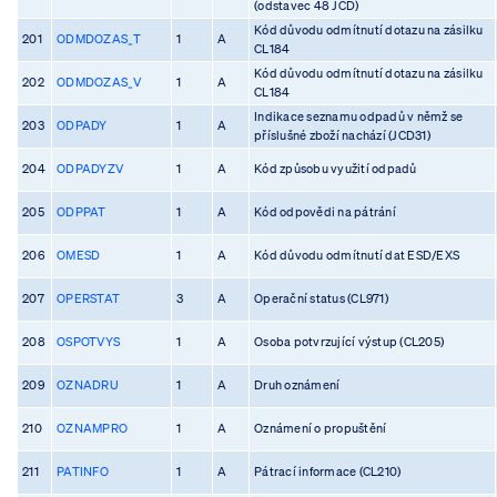
(odstavec 48 JCD)
Kód důvodu odmítnutí dotazu na zásilku
201
ODMDOZAS_T
1
A
CL184
Kód důvodu odmítnutí dotazu na zásilku
202
ODMDOZAS_V
1
A
CL184
Indikace seznamu odpadů v němž se
203
ODPADY
1
A
příslušné zboží nachází (JCD31)
204
ODPADYZV
1
A
Kód způsobu využití odpadů
205
ODPPAT
1
A
Kód odpovědi na pátrání
206
OMESD
1
A
Kód důvodu odmítnutí dat ESD/EXS
207
OPERSTAT
3
A
Operační status (CL971)
208
OSPOTVYS
1
A
Osoba potvrzující výstup (CL205)
209
OZNADRU
1
A
Druh oznámení
210
OZNAMPRO
1
A
Oznámení o propuštění
211
PATINFO
1
A
Pátrací informace (CL210)