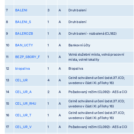
7
BALENI
3
A
Druh balení
8
BALENI_S
1
A
Druh balení
9
BALEROZB
1
A
Druh balení - rozbalená (CL182)
10
BAN_UCTY
1
A
Bankovní účty
Volná služební místa, volná pracovní
11
BEZP_SBORY_F
1
A
místa, volné lokality
12
biopaliva
1
A
Biopaliva
Celně schválené určení (odst.37 JCD;
13
CEL_UR
4
A
uvedeno v části XI. přílohy 16)
14
CEL_UR_A
2
A
Požadovaný režim (CL092) - AES a CCI
Celně schválené určení (odst.37 JCD;
15
CEL_UR_RHU
1
A
uvedeno v části XI. přílohy 16)
Celně schválené určení (odst.37 JCD;
16
CEL_UR_T
1
A
uvedeno v části XI. přílohy 16)
17
CEL_UR_V
1
A
Požadovaný režim (CL092) - AES a CCI