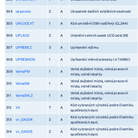
304
ukazvoko
2
A
Ukazatelé dalších zvláštních okolností
305
UNLOCEXT
1
A
Kód umístění OSN rozšířený (CL244)
306
UPLACS
2
A
Ulatnění celních sazeb (JCD odst.36)
307
UPREREZ
3
A
Upřesnění režimu
308
UPRESNENI
1
A
Upřesnění měrné jednotky ( k TARMJ)
Volná služební místa, volná pracovní
309
VolnaPM
1
A
místa, volné lokality
Volná služební místa, volná pracovní
310
VolnaSM
1
A
místa, volné lokality
Volná služební místa, volná pracovní
311
VolnaSM_2
1
A
místa, volné lokality
Kód vybraných výrobků podle číselníku
312
VV
7
A
spotřebních daní.
Kód vybraných výrobků podle číselníku
313
vv_DA204
2
A
spotřebních daní.
Kód vybraných výrobků podle číselníku
314
vv_DA205
2
A
spotřebních daní.