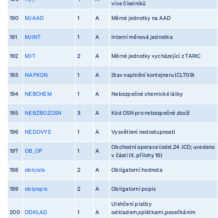
více číselníků
190
MJAAD
1
A
Měrné jednotky na AAD
191
MJINT
1
A
Interní měnová jednotka
192
MJT
2
A
Měrné jednotky vycházející z TARIC
193
NAPKON
1
A
Stav naplnění kontejneru (CL709)
194
NEBCHEM
1
A
Nebezpečné chemické látky
195
NEBZBOZOSN
3
A
Kód OSN pro nebezpečné zboží
196
NEDOVYS
1
A
Vysvětlení nedostupnosti
Obchodní operace (odst.24 JCD; uvedeno
197
OB_OP
1
A
v části IX. přílohy 16)
198
oblcislo
2
A
Obligatorní hodnota
199
oblpopis
2
A
Obligatorní popis
Ulehčení platby
200
ODKLAD
1
A
odkladem,splátkami,posečkáním