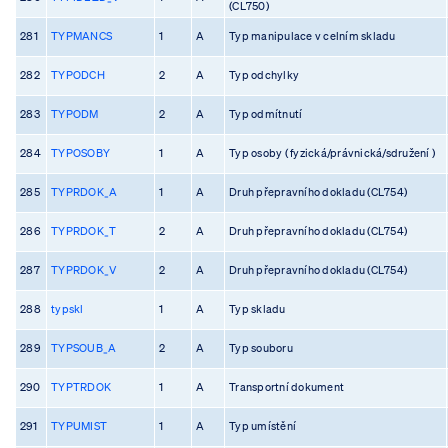
(CL750)
281
TYPMANCS
1
A
Typ manipulace v celním skladu
282
TYPODCH
2
A
Typ odchylky
283
TYPODM
2
A
Typ odmítnutí
284
TYPOSOBY
1
A
Typ osoby ( fyzická/právnická/sdružení )
285
TYPRDOK_A
1
A
Druh přepravního dokladu (CL754)
286
TYPRDOK_T
2
A
Druh přepravního dokladu (CL754)
287
TYPRDOK_V
2
A
Druh přepravního dokladu (CL754)
288
typskl
1
A
Typ skladu
289
TYPSOUB_A
2
A
Typ souboru
290
TYPTRDOK
1
A
Transportní dokument
291
TYPUMIST
1
A
Typ umístění