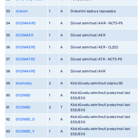
53
diskont
1
A
Diskontní sazba a reposazba
54
DODMAAR2
1
A
Důvod odmítnutí AAR - NCTS-P5
55
DODMAER
1
A
Důvod odmítnutí AER
56
DODMAER2
1
A
Důvod odmítnutí AER - CL222
57
DODMATR2
1
A
Důvod odmítnutí ATR - NCTS-P5
58
DODMAXR2
1
A
Důvod odmítnutí AXR
59
dodmodp
2
A
Kód důvodu odmítnutí odpisu SD
Kód důvodu odmítnutí poskytnutí dat
60
DODMSD
1
A
ESD/EXS
Kód důvodu odmítnutí poskytnutí dat
61
DODMSD
2
T
ESD/EXS
Kód důvodu odmítnutí poskytnutí dat
62
DODMSD_D
1
A
ESD/EXS
Kód důvodu odmítnutí poskytnutí dat
63
DODMSD_V
1
A
ESD/EXS