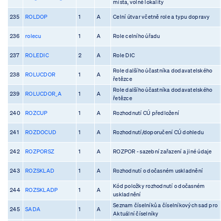
místa, volné lokality
235
ROLDOP
1
A
Celní útvar včetně role a typu dopravy
236
rolecu
1
A
Role celního úřadu
237
ROLEDIC
2
A
Role DIC
Role dalšího účastníka dodavatelského
238
ROLUCDOR
1
A
řetězce
Role dalšího účastníka dodavatelského
239
ROLUCDOR_A
1
A
řetězce
240
ROZCUP
1
A
Rozhodnutí CÚ předložení
241
ROZDOCUD
1
A
Rozhodnutí/doporučení CÚ dohledu
242
ROZPORSZ
1
A
ROZPOR - sazební zařazení a jiné údaje
243
ROZSKLAD
1
A
Rozhodnutí o dočasném uskladnění
Kód položky rozhodnutí o dočasném
244
ROZSKLADP
1
A
uskladnění
Seznam číselníků a číselníkových sad pro
245
SADA
1
A
Aktuální číselníky