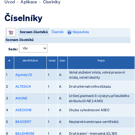
Úvod
Aplikace
Číselníky
Číselníky
Seznam číselníků
Číselník
Nápověda
Seznam číselníků
Sada :
#
Identifikátor
Verze
Stav
Popis
Volná služební místa, volná pracovní
1
AgendyCS
1
A
místa, volné lokality
2
ALTEDUK
1
A
Druh alternativního důkazu
Určení,platnosti či výskytu příslušného
3
ANONE
1
A
atributu (0-NE,1-ANO)
4
ASEOCHB
1
A
Chyba vyhodnocení ASEO
5
BADCERT
1
A
Neplatné kombinace certifikátů
6
BALEHROM
1
A
Druh balení - hromadná (CL181)