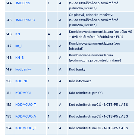
144
JMODPIS
1
A
(sklad=zvláštní odpisová měrná
jednotka, licence)
Odpisová jednotka množství
145
JMODPISLIC
1
A
(sklad=zvláštní odpisová měrná
jednotka, licence)
Kombinovaná nomenklatura (položka HS
146
KN
4
A
+ dvě další místa {přebíráno z EU})
Kombinovaná nomenklatura (pro
147
kn_i
4
A
Intrastat)
Kombinovaná nomenklatura
148
KN_S
1
A
(podmnožina pro spotřební daně)
149
kodbanky
1
A
Kód banky
150
KODINF
1
A
Kód informace
151
KODMCCI
1
A
Kód odmítnutí pro CCI
152
KODMCUO_T
1
A
Kód odmítnutí na CÚ - NCTS-P5 a AES
153
KODMCUO_V
1
A
Kód odmítnutí na CÚ - NCTS-P5 a AES
154
KODMCUU_T
1
A
Kód odmítnutí na CÚ - NCTS-P5 a AES