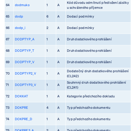
Kód důvodu odmítnutí předložení zásilky
64
dodmuko
1
A
u schváleného příjemce
65
dodp
6
A
Dodací podmínky
66
dodp_i
2
A
Dodací podmínky
67
DODPTYP_A
1
A
Druh dodatkového prohlášení
68
DODPTYP_T
1
A
Druh dodatkového prohlášení
69
DODPTYP_V
1
A
Druh dodatkového prohlášení
Dodatečný druh dodatkového prohlášení
70
DODPTYP2_V
1
A
(CL242)
Souhrnný druh dodatkového prohlášení
71
DODPTYP3_V
1
A
(CL241)
72
DOKKAT
1
A
Kategorie předchozího dokladu
73
DOKPRE
4
A
Typ předchozího dokumentu
74
DOKPRE_D
1
A
Typ předchozího dokumentu
75
DOKPRE3_A
2
A
Typ předchozího dokumentu