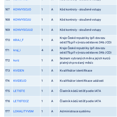
167
KONVYSCUO
1
A
Kód kontroly - sloučené vstupy
168
KONVYSCUU
1
A
Kód kontroly - sloučené vstupy
169
KONVYSCUU2
1
A
Kód kontroly - sloučené vstupy
Kraje České republiky (při dovozu
170
KRAJ_F
1
A
odst.17b,při vývozu odstavec 34b JCD)
Kraje České republiky (při dovozu
171
kraj_i
4
A
odst.17b,při vývozu odstavec 34b JCD)
Seznam vybraných měn a jejich kurzů
172
kurz
1
A
platných pro daný měsíc
173
KVIDEN
1
A
Kvalifikátor identifikace
174
KVIDEUD
1
A
Kvalifikátor identifikace události
175
LETISTE
1
A
Číselník kódů letišť podle IATA
176
LETISTECZ
1
A
Číselník kódů letišť podle IATA
177
LOKALITYVSM
1
A
Administrace systému