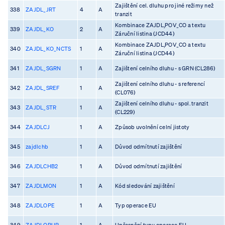
Zajištění cel. dluhu pro jiné režimy než
338
ZAJDL_JRT
4
A
tranzit
Kombinace ZAJDL,POV_CO a textu
339
ZAJDL_KO
2
A
Záruční listina (JCD44)
Kombinace ZAJDL,POV_CO a textu
340
ZAJDL_KO_NCTS
1
A
Záruční listina (JCD44)
341
ZAJDL_SGRN
1
A
Zajištení celního dluhu - s GRN (CL286)
Zajištení celního dluhu - s referencí
342
ZAJDL_SREF
1
A
(CL076)
Zajištení celního dluhu - spol. tranzit
343
ZAJDL_STR
1
A
(CL229)
344
ZAJDLCJ
1
A
Způsob uvolnění celní jistoty
345
zajdlchb
1
A
Důvod odmítnutí zajištění
346
ZAJDLCHB2
1
A
Důvod odmítnutí zajištění
347
ZAJDLMON
1
A
Kód sledování zajištění
348
ZAJDLOPE
1
A
Typ operace EU
349
ZAJDLOPUP
1
A
Upřesnění typu operace EU