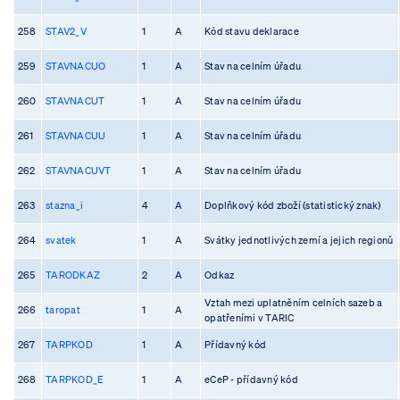
258
STAV2_V
1
A
Kód stavu deklarace
259
STAVNACUO
1
A
Stav na celním úřadu
260
STAVNACUT
1
A
Stav na celním úřadu
261
STAVNACUU
1
A
Stav na celním úřadu
262
STAVNACUVT
1
A
Stav na celním úřadu
263
stazna_i
4
A
Doplňkový kód zboží (statistický znak)
264
svatek
1
A
Svátky jednotlivých zemí a jejich regionů
265
TARODKAZ
2
A
Odkaz
Vztah mezi uplatněním celních sazeb a
266
taropat
1
A
opatřeními v TARIC
267
TARPKOD
1
A
Přídavný kód
268
TARPKOD_E
1
A
eCeP - přídavný kód