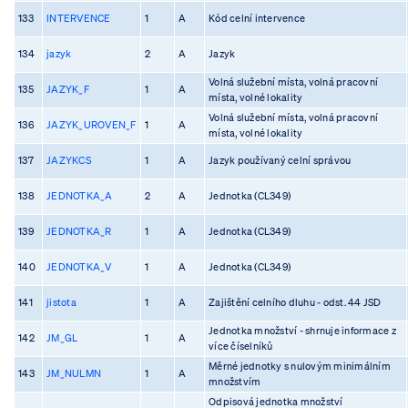
133
INTERVENCE
1
A
Kód celní intervence
134
jazyk
2
A
Jazyk
Volná služební místa, volná pracovní
135
JAZYK_F
1
A
místa, volné lokality
Volná služební místa, volná pracovní
136
JAZYK_UROVEN_F
1
A
místa, volné lokality
137
JAZYKCS
1
A
Jazyk používaný celní správou
138
JEDNOTKA_A
2
A
Jednotka (CL349)
139
JEDNOTKA_R
1
A
Jednotka (CL349)
140
JEDNOTKA_V
1
A
Jednotka (CL349)
141
jistota
1
A
Zajištění celního dluhu - odst. 44 JSD
Jednotka množství - shrnuje informace z
142
JM_GL
1
A
více číselníků
Měrné jednotky s nulovým minimálním
143
JM_NULMN
1
A
množstvím
Odpisová jednotka množství