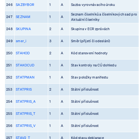
246
SAZBYBOR
1
A
Sazba vyrovnávacího úroku
Seznam číselníků a číselníkových sad pro
247
SEZNAM
1
A
Aktuální číselníky
248
SKUPINA
2
A
Skupina v ECR zprávách
249
smer_i
3
A
Směr (přijetí či odeslání)
250
STAHOD
2
A
Kód stanovení hodnoty
251
STAKOCUD
1
A
Stav kontroly na CÚ dohledu
252
STATPMAN
1
A
Stav položky manifestu
253
STATPRIS
2
A
Státní příslušnost
254
STATPRIS_A
1
A
Státní příslušnost
255
STATPRIS_T
1
A
Státní příslušnost
256
STATPRIS_V
1
A
Státní příslušnost
257
STAV2_T
1
A
Kód stavu deklarace