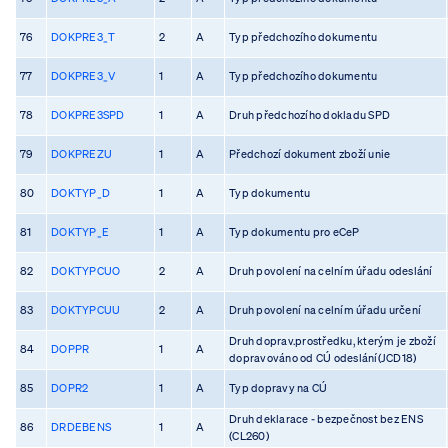
76
DOKPRE3_T
2
A
Typ předchozího dokumentu
77
DOKPRE3_V
1
A
Typ předchozího dokumentu
78
DOKPRE3SPD
1
A
Druh předchozího dokladu SPD
79
DOKPREZU
1
A
Předchozí dokument zboží unie
80
DOKTYP_D
1
A
Typ dokumentu
81
DOKTYP_E
1
A
Typ dokumentu pro eCeP
82
DOKTYPCUO
2
A
Druh povolení na celním úřadu odeslání
83
DOKTYPCUU
2
A
Druh povolení na celním úřadu určení
Druh doprav.prostředku, kterým je zboží
84
DOPPR
1
A
dopravováno od CÚ odeslání(JCD18)
85
DOPR2
1
A
Typ dopravy na CÚ
Druh deklarace - bezpečnost bez ENS
86
DRDEBENS
1
A
(CL260)