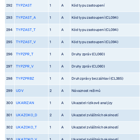
292
TYPZAST
1
A
Kód typu zastoupení
293
TYPZAST_A
1
A
Kód typu zastoupení (CL094)
294
TYPZAST_T
1
A
Kód typu zastoupení (CL094)
295
TYPZAST_V
1
A
Kód typu zastoupení (CL094)
296
TYPZPR_T
1
A
Druhy zpráv (CL060)
297
TYPZPR_V
1
A
Druhy zpráv (CL060)
298
TYPZPRBZ
1
A
Druh zprávy bez záhlaví (CL385)
299
UDV
2
A
Návaznost režimů
300
UKARIZAN
1
A
Ukazatel rizikové analýzy
301
UKAZOKO_D
2
A
Ukazatel zvláštních okolností
302
UKAZOKO_T
1
A
Ukazatel zvláštních okolností
303
UKAZOKO_V
1
A
Ukazatel zvláštních okolností