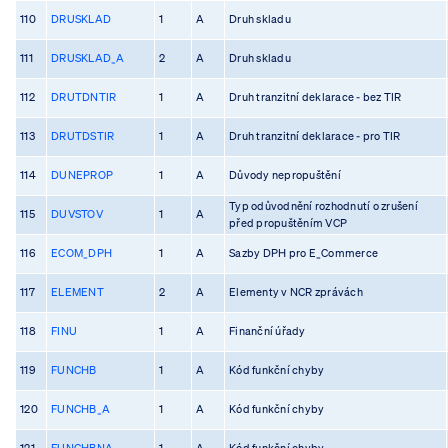
110
DRUSKLAD
1
A
Druh skladu
111
DRUSKLAD_A
2
A
Druh skladu
112
DRUTDNTIR
1
A
Druh tranzitní deklarace - bez TIR
113
DRUTDSTIR
1
A
Druh tranzitní deklarace - pro TIR
114
DUNEPROP
1
A
Důvody nepropuštění
Typ odůvodnění rozhodnutí o zrušení
115
DUVSTOV
1
A
před propuštěním VCP
116
ECOM_DPH
1
A
Sazby DPH pro E_Commerce
117
ELEMENT
2
A
Elementy v NCR zprávách
118
FINU
1
A
Finanční úřady
119
FUNCHB
1
A
Kód funkční chyby
120
FUNCHB_A
1
A
Kód funkční chyby
121
FUNCHBNA
1
A
Kód funkční chyby