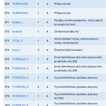
269
TARPKODCZ
1
A
Přídavný kód
270
TARPKODEU
1
A
Přídavný kód
Položky celního sazebníku - texty (zatím
271
tarzbo_j
1
A
jen anglický text)
272
tarzbozi
1
A
Zbožové položky EU
Volná služební místa, volná pracovní
273
TITUL_F
1
A
místa, volné lokality
274
trans_i
4
A
Číselník kódů transakcí
Druh identifikace aktivního dopravního
275
TYPIDEAD_T
1
A
prostředku (CL219)
Druh identifikace aktivního dopravního
276
TYPIDEAD_V
1
A
prostředku (CL219)
277
TYPIDEZD_A
1
A
Typ identifikátoru způsobu dopravy
278
TYPIDEZD_D
2
A
Typ identifikátoru způsobu dopravy
Typ identifikátoru způsobu dopravy
279
TYPIDEZD_T
1
A
(CL750)
Typ identifikátoru způsobu dopravy
280
TYPIDEZD_V
1
A