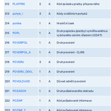
212
PLATPRE
2
A
Kód způsobu platby přepravného
213
pohyb_i
3
A
Kódy zvláštních pohybů
214
poloha
1
A
Hraniční úsek
Druh poplatku (platby) vyměřovaného a
215
POPL
1
A
vybíraného celním úřadem (JCD47)
216
POVDRPOL
1
A
Druh povolení
217
POVDRPOL_A
1
A
Druh povolení - CL615
218
POVDRU
3
A
Druh povolení
219
POVDRU_DEKL
1
A
Druh povolení
220
POVOLDUOD
1
A
Důvod odnětí povolení
221
POZADOK
1
A
Druh požadovaného dokladu
222
POZINF
1
A
Kód požadované informace
223
POZINF_T
1
A
Kód požadované informace