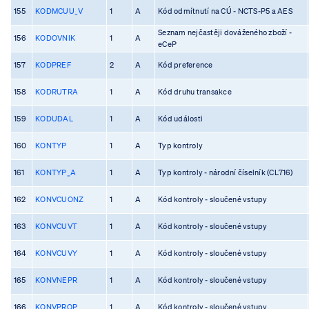
155
KODMCUU_V
1
A
Kód odmítnutí na CÚ - NCTS-P5 a AES
Seznam nejčastěji dováženého zboží -
156
KODOVNIK
1
A
eCeP
157
KODPREF
2
A
Kód preference
158
KODRUTRA
1
A
Kód druhu transakce
159
KODUDAL
1
A
Kód události
160
KONTYP
1
A
Typ kontroly
161
KONTYP_A
1
A
Typ kontroly - národní číselník (CL716)
162
KONVCUONZ
1
A
Kód kontroly - sloučené vstupy
163
KONVCUVT
1
A
Kód kontroly - sloučené vstupy
164
KONVCUVY
1
A
Kód kontroly - sloučené vstupy
165
KONVNEPR
1
A
Kód kontroly - sloučené vstupy
166
KONVPROP
1
A
Kód kontroly - sloučené vstupy