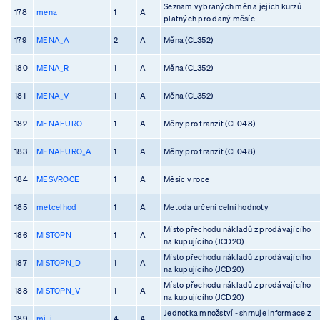
Seznam vybraných měn a jejich kurzů
178
mena
1
A
platných pro daný měsíc
179
MENA_A
2
A
Měna (CL352)
180
MENA_R
1
A
Měna (CL352)
181
MENA_V
1
A
Měna (CL352)
182
MENAEURO
1
A
Měny pro tranzit (CL048)
183
MENAEURO_A
1
A
Měny pro tranzit (CL048)
184
MESVROCE
1
A
Měsíc v roce
185
metcelhod
1
A
Metoda určení celní hodnoty
Místo přechodu nákladů z prodávajícího
186
MISTOPN
1
A
na kupujícího (JCD20)
Místo přechodu nákladů z prodávajícího
187
MISTOPN_D
1
A
na kupujícího (JCD20)
Místo přechodu nákladů z prodávajícího
188
MISTOPN_V
1
A
na kupujícího (JCD20)
Jednotka množství - shrnuje informace z
189
mj_i
4
A