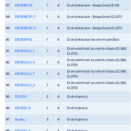
87
DRDEBEXS
1
A
Druh deklarace - Bezpečnost (EXS)
88
DRDEBEZP_T
1
A
Druh deklarace - Bezpečnost (CL217)
89
DRDEBEZP_V
1
A
Druh deklarace - Bezpečnost (CL217)
90
DRDEKPOL
1
A
Druh deklarace (na úrovni položky)
Druh odmítnutí na celním úřadu (CL560,
91
DRODCUO_T
1
A
CL570)
Druh odmítnutí na celním úřadu (CL560,
92
DRODCUO_V
1
A
CL570)
Druh odmítnutí na celním úřadu (CL560,
93
DRODCUU_T
1
A
CL570)
Druh odmítnutí na celním úřadu (CL560,
94
DRODCUU_V
1
A
CL570)
95
DRUDO
2
A
Druh dopravy
96
DRUDO_D
1
A
Druh dopravy
97
drudo_i
3
A
Druh dopravy
98
DRUDO_V
1
A
Druh dopravy