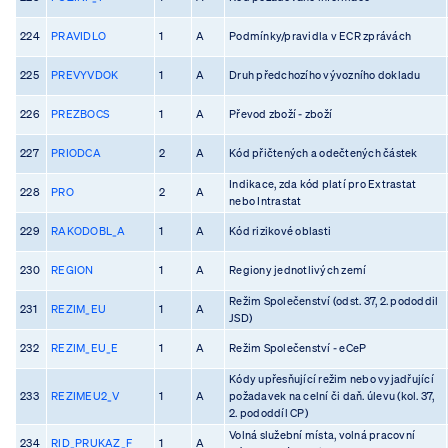
224
PRAVIDLO
1
A
Podmínky/pravidla v ECR zprávách
225
PREVYVDOK
1
A
Druh předchozího vývozního dokladu
226
PREZBOCS
1
A
Převod zboží - zboží
227
PRIODCA
2
A
Kód přičtených a odečtených částek
Indikace, zda kód platí pro Extrastat
228
PRO
2
A
nebo Intrastat
229
RAKODOBL_A
1
A
Kód rizikové oblasti
230
REGION
1
A
Regiony jednotlivých zemí
Režim Společenství (odst. 37, 2. pododdil
231
REZIM_EU
1
A
JSD)
232
REZIM_EU_E
1
A
Režim Společenství - eCeP
Kódy upřesňující režim nebo vyjadřující
233
REZIMEU2_V
1
A
požadavek na celní či daň. úlevu (kol. 37,
2. pododdíl CP)
Volná služební místa, volná pracovní
234
RID_PRUKAZ_F
1
A