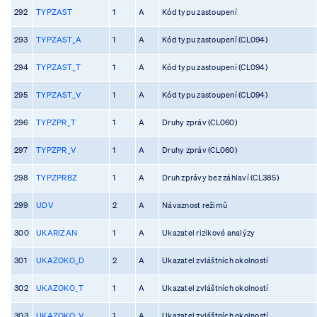
292
TYPZAST
1
A
Kód typu zastoupení
293
TYPZAST_A
1
A
Kód typu zastoupení (CL094)
294
TYPZAST_T
1
A
Kód typu zastoupení (CL094)
295
TYPZAST_V
1
A
Kód typu zastoupení (CL094)
296
TYPZPR_T
1
A
Druhy zpráv (CL060)
297
TYPZPR_V
1
A
Druhy zpráv (CL060)
298
TYPZPRBZ
1
A
Druh zprávy bez záhlaví (CL385)
299
UDV
2
A
Návaznost režimů
300
UKARIZAN
1
A
Ukazatel rizikové analýzy
301
UKAZOKO_D
2
A
Ukazatel zvláštních okolností
302
UKAZOKO_T
1
A
Ukazatel zvláštních okolností
303
UKAZOKO_V
1
A
Ukazatel zvláštních okolností