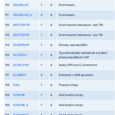
110
DRUSKLAD
1
A
Druh skladu
111
DRUSKLAD_A
2
A
Druh skladu
112
DRUTDNTIR
1
A
Druh tranzitní deklarace - bez TIR
113
DRUTDSTIR
1
A
Druh tranzitní deklarace - pro TIR
114
DUNEPROP
1
A
Důvody nepropuštění
Typ odůvodnění rozhodnutí o zrušení
115
DUVSTOV
1
A
před propuštěním VCP
116
ECOM_DPH
1
A
Sazby DPH pro E_Commerce
117
ELEMENT
2
A
Elementy v NCR zprávách
118
FINU
1
A
Finanční úřady
119
FUNCHB
1
A
Kód funkční chyby
120
FUNCHB_A
1
A
Kód funkční chyby
121
FUNCHBNA
1
A
Kód funkční chyby