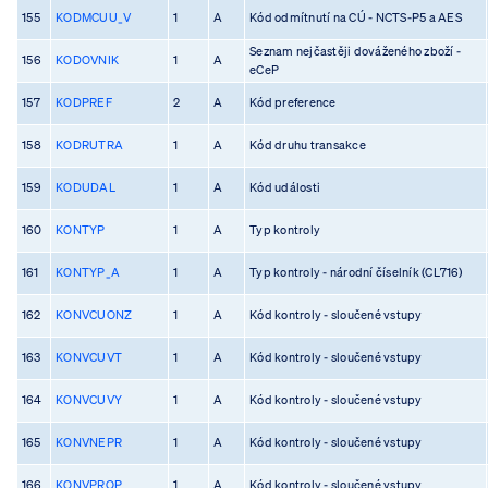
155
KODMCUU_V
1
A
Kód odmítnutí na CÚ - NCTS-P5 a AES
Seznam nejčastěji dováženého zboží -
156
KODOVNIK
1
A
eCeP
157
KODPREF
2
A
Kód preference
158
KODRUTRA
1
A
Kód druhu transakce
159
KODUDAL
1
A
Kód události
160
KONTYP
1
A
Typ kontroly
161
KONTYP_A
1
A
Typ kontroly - národní číselník (CL716)
162
KONVCUONZ
1
A
Kód kontroly - sloučené vstupy
163
KONVCUVT
1
A
Kód kontroly - sloučené vstupy
164
KONVCUVY
1
A
Kód kontroly - sloučené vstupy
165
KONVNEPR
1
A
Kód kontroly - sloučené vstupy
166
KONVPROP
1
A
Kód kontroly - sloučené vstupy