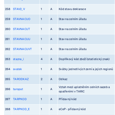
258
STAV2_V
1
A
Kód stavu deklarace
259
STAVNACUO
1
A
Stav na celním úřadu
260
STAVNACUT
1
A
Stav na celním úřadu
261
STAVNACUU
1
A
Stav na celním úřadu
262
STAVNACUVT
1
A
Stav na celním úřadu
263
stazna_i
4
A
Doplňkový kód zboží (statistický znak)
264
svatek
1
A
Svátky jednotlivých zemí a jejich regionů
265
TARODKAZ
2
A
Odkaz
Vztah mezi uplatněním celních sazeb a
266
taropat
1
A
opatřeními v TARIC
267
TARPKOD
1
A
Přídavný kód
268
TARPKOD_E
1
A
eCeP - přídavný kód