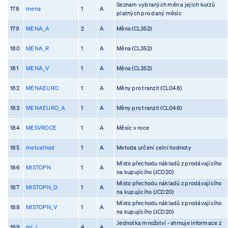
Seznam vybraných měn a jejich kurzů
178
mena
1
A
platných pro daný měsíc
179
MENA_A
2
A
Měna (CL352)
180
MENA_R
1
A
Měna (CL352)
181
MENA_V
1
A
Měna (CL352)
182
MENAEURO
1
A
Měny pro tranzit (CL048)
183
MENAEURO_A
1
A
Měny pro tranzit (CL048)
184
MESVROCE
1
A
Měsíc v roce
185
metcelhod
1
A
Metoda určení celní hodnoty
Místo přechodu nákladů z prodávajícího
186
MISTOPN
1
A
na kupujícího (JCD20)
Místo přechodu nákladů z prodávajícího
187
MISTOPN_D
1
A
na kupujícího (JCD20)
Místo přechodu nákladů z prodávajícího
188
MISTOPN_V
1
A
na kupujícího (JCD20)
Jednotka množství - shrnuje informace z
189
mj_i
4
A