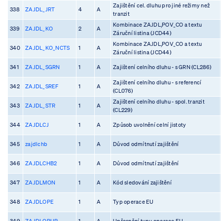
Zajištění cel. dluhu pro jiné režimy než
338
ZAJDL_JRT
4
A
tranzit
Kombinace ZAJDL,POV_CO a textu
339
ZAJDL_KO
2
A
Záruční listina (JCD44)
Kombinace ZAJDL,POV_CO a textu
340
ZAJDL_KO_NCTS
1
A
Záruční listina (JCD44)
341
ZAJDL_SGRN
1
A
Zajištení celního dluhu - s GRN (CL286)
Zajištení celního dluhu - s referencí
342
ZAJDL_SREF
1
A
(CL076)
Zajištení celního dluhu - spol. tranzit
343
ZAJDL_STR
1
A
(CL229)
344
ZAJDLCJ
1
A
Způsob uvolnění celní jistoty
345
zajdlchb
1
A
Důvod odmítnutí zajištění
346
ZAJDLCHB2
1
A
Důvod odmítnutí zajištění
347
ZAJDLMON
1
A
Kód sledování zajištění
348
ZAJDLOPE
1
A
Typ operace EU
349
ZAJDLOPUP
1
A
Upřesnění typu operace EU