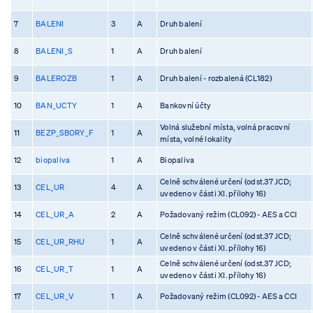
7
BALENI
3
A
Druh balení
8
BALENI_S
1
A
Druh balení
9
BALEROZB
1
A
Druh balení - rozbalená (CL182)
10
BAN_UCTY
1
A
Bankovní účty
Volná služební místa, volná pracovní
11
BEZP_SBORY_F
1
A
místa, volné lokality
12
biopaliva
1
A
Biopaliva
Celně schválené určení (odst.37 JCD;
13
CEL_UR
4
A
uvedeno v části XI. přílohy 16)
14
CEL_UR_A
2
A
Požadovaný režim (CL092) - AES a CCI
Celně schválené určení (odst.37 JCD;
15
CEL_UR_RHU
1
A
uvedeno v části XI. přílohy 16)
Celně schválené určení (odst.37 JCD;
16
CEL_UR_T
1
A
uvedeno v části XI. přílohy 16)
17
CEL_UR_V
1
A
Požadovaný režim (CL092) - AES a CCI