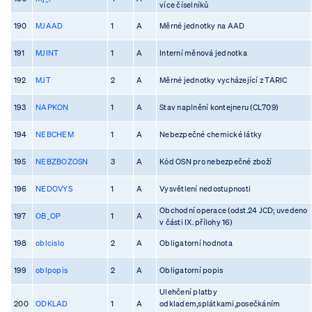
více číselníků
190
MJAAD
1
A
Měrné jednotky na AAD
191
MJINT
1
A
Interní měnová jednotka
192
MJT
2
A
Měrné jednotky vycházející z TARIC
193
NAPKON
1
A
Stav naplnění kontejneru (CL709)
194
NEBCHEM
1
A
Nebezpečné chemické látky
195
NEBZBOZOSN
3
A
Kód OSN pro nebezpečné zboží
196
NEDOVYS
1
A
Vysvětlení nedostupnosti
Obchodní operace (odst.24 JCD; uvedeno
197
OB_OP
1
A
v části IX. přílohy 16)
198
oblcislo
2
A
Obligatorní hodnota
199
oblpopis
2
A
Obligatorní popis
Ulehčení platby
200
ODKLAD
1
A
odkladem,splátkami,posečkáním