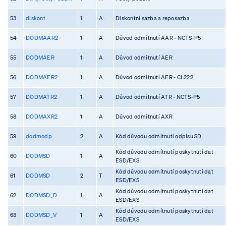
53
diskont
1
A
Diskontní sazba a reposazba
54
DODMAAR2
1
A
Důvod odmítnutí AAR - NCTS-P5
55
DODMAER
1
A
Důvod odmítnutí AER
56
DODMAER2
1
A
Důvod odmítnutí AER - CL222
57
DODMATR2
1
A
Důvod odmítnutí ATR - NCTS-P5
58
DODMAXR2
1
A
Důvod odmítnutí AXR
59
dodmodp
2
A
Kód důvodu odmítnutí odpisu SD
Kód důvodu odmítnutí poskytnutí dat
60
DODMSD
1
A
ESD/EXS
Kód důvodu odmítnutí poskytnutí dat
61
DODMSD
2
T
ESD/EXS
Kód důvodu odmítnutí poskytnutí dat
62
DODMSD_D
1
A
ESD/EXS
Kód důvodu odmítnutí poskytnutí dat
63
DODMSD_V
1
A
ESD/EXS