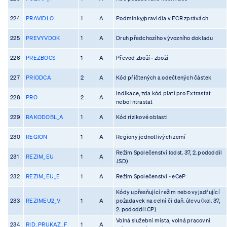
224
PRAVIDLO
1
A
Podmínky/pravidla v ECR zprávách
225
PREVYVDOK
1
A
Druh předchozího vývozního dokladu
226
PREZBOCS
1
A
Převod zboží - zboží
227
PRIODCA
2
A
Kód přičtených a odečtených částek
Indikace, zda kód platí pro Extrastat
228
PRO
2
A
nebo Intrastat
229
RAKODOBL_A
1
A
Kód rizikové oblasti
230
REGION
1
A
Regiony jednotlivých zemí
Režim Společenství (odst. 37, 2. pododdil
231
REZIM_EU
1
A
JSD)
232
REZIM_EU_E
1
A
Režim Společenství - eCeP
Kódy upřesňující režim nebo vyjadřující
233
REZIMEU2_V
1
A
požadavek na celní či daň. úlevu (kol. 37,
2. pododdíl CP)
Volná služební místa, volná pracovní
234
RID_PRUKAZ_F
1
A