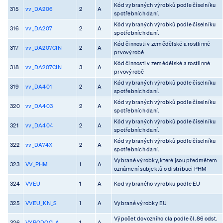
Kód vybraných výrobků podle číselníku
315
vv_DA206
2
A
spotřebních daní.
Kód vybraných výrobků podle číselníku
316
vv_DA207
2
A
spotřebních daní.
Kód činnosti v zemědělské a rostlinné
317
vv_DA207CIN
2
A
prvovýrobě
Kód činnosti v zemědělské a rostlinné
318
vv_DA207CIN
3
A
prvovýrobě
Kód vybraných výrobků podle číselníku
319
vv_DA401
2
A
spotřebních daní.
Kód vybraných výrobků podle číselníku
320
vv_DA403
2
A
spotřebních daní.
Kód vybraných výrobků podle číselníku
321
vv_DA404
2
A
spotřebních daní.
Kód vybraných výrobků podle číselníku
322
vv_DA74X
2
A
spotřebních daní.
Vybrané výrobky, které jsou předmětem
323
VV_PHM
1
A
oznámení subjektů o distribuci PHM
324
VVEU
1
A
Kod vybraného vyrobku podle EU
325
VVEU_KN_S
1
A
Vybrané výrobky EU
Výpočet dovozního cla podle čl. 86 odst.
326
VYPODOCLA
1
A