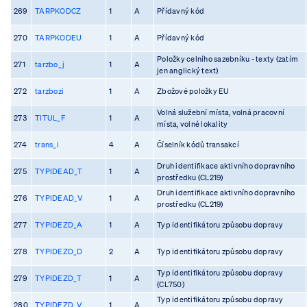
269
TARPKODCZ
1
A
Přídavný kód
270
TARPKODEU
1
A
Přídavný kód
Položky celního sazebníku - texty (zatím
271
tarzbo_j
1
A
jen anglický text)
272
tarzbozi
1
A
Zbožové položky EU
Volná služební místa, volná pracovní
273
TITUL_F
1
A
místa, volné lokality
274
trans_i
4
A
Číselník kódů transakcí
Druh identifikace aktivního dopravního
275
TYPIDEAD_T
1
A
prostředku (CL219)
Druh identifikace aktivního dopravního
276
TYPIDEAD_V
1
A
prostředku (CL219)
277
TYPIDEZD_A
1
A
Typ identifikátoru způsobu dopravy
278
TYPIDEZD_D
2
A
Typ identifikátoru způsobu dopravy
Typ identifikátoru způsobu dopravy
279
TYPIDEZD_T
1
A
(CL750)
Typ identifikátoru způsobu dopravy
280
TYPIDEZD_V
1
A