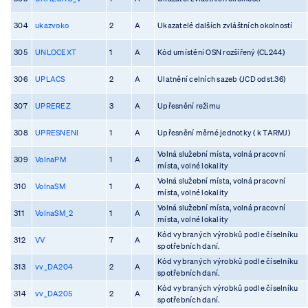
304
ukazvoko
2
A
Ukazatelé dalších zvláštních okolností
305
UNLOCEXT
1
A
Kód umístění OSN rozšířený (CL244)
306
UPLACS
2
A
Ulatnění celních sazeb (JCD odst.36)
307
UPREREZ
3
A
Upřesnění režimu
308
UPRESNENI
1
A
Upřesnění měrné jednotky ( k TARMJ)
Volná služební místa, volná pracovní
309
VolnaPM
1
A
místa, volné lokality
Volná služební místa, volná pracovní
310
VolnaSM
1
A
místa, volné lokality
Volná služební místa, volná pracovní
311
VolnaSM_2
1
A
místa, volné lokality
Kód vybraných výrobků podle číselníku
312
VV
7
A
spotřebních daní.
Kód vybraných výrobků podle číselníku
313
vv_DA204
2
A
spotřebních daní.
Kód vybraných výrobků podle číselníku
314
vv_DA205
2
A
spotřebních daní.