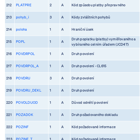
212
PLATPRE
2
A
Kód způsobu platby přepravného
213
pohyb_i
3
A
Kódy zvláštních pohybů
214
poloha
1
A
Hraniční úsek
Druh poplatku (platby) vyměřovaného a
215
POPL
1
A
vybíraného celním úřadem (JCD47)
216
POVDRPOL
1
A
Druh povolení
217
POVDRPOL_A
1
A
Druh povolení - CL615
218
POVDRU
3
A
Druh povolení
219
POVDRU_DEKL
1
A
Druh povolení
220
POVOLDUOD
1
A
Důvod odnětí povolení
221
POZADOK
1
A
Druh požadovaného dokladu
222
POZINF
1
A
Kód požadované informace
223
POZINF_T
1
A
Kód požadované informace