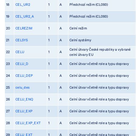
18
CEL_UR2
1
A
Předchozí režim (CL093)
19
CEL_UR2_A
1
A
Předchozí režim (CL093)
20
CELREZIM
1
A
Celní režim
21
CELSYS
1
A
Celní systémy
Celní útvary České republiky a vybrané
22
CELU
1
A
celní útvary EU
23
CELU_D
1
A
Celní útvar včetně role a typu dopravy
24
CELU_DEP
1
A
Celní útvar včetně role a typu dopravy
25
celu_des
1
A
Celní útvar včetně role a typu dopravy
26
CELU_ENQ
1
A
Celní útvar včetně role a typu dopravy
27
CELU_EXP
1
A
Celní útvar včetně role a typu dopravy
28
CELU_EXP_EXT
1
A
Celní útvar včetně role a typu dopravy
29
CELU_EXT
1
A
Celní útvar včetně role a typu dopravy