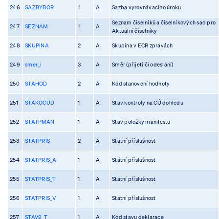
246
SAZBYBOR
1
A
Sazba vyrovnávacího úroku
Seznam číselníků a číselníkových sad pro
247
SEZNAM
1
A
Aktuální číselníky
248
SKUPINA
2
A
Skupina v ECR zprávách
249
smer_i
3
A
Směr (přijetí či odeslání)
250
STAHOD
2
A
Kód stanovení hodnoty
251
STAKOCUD
1
A
Stav kontroly na CÚ dohledu
252
STATPMAN
1
A
Stav položky manifestu
253
STATPRIS
2
A
Státní příslušnost
254
STATPRIS_A
1
A
Státní příslušnost
255
STATPRIS_T
1
A
Státní příslušnost
256
STATPRIS_V
1
A
Státní příslušnost
257
STAV2_T
1
A
Kód stavu deklarace