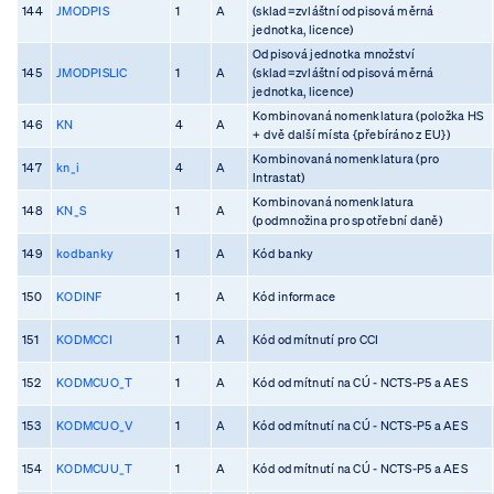
144
JMODPIS
1
A
(sklad=zvláštní odpisová měrná
jednotka, licence)
Odpisová jednotka množství
145
JMODPISLIC
1
A
(sklad=zvláštní odpisová měrná
jednotka, licence)
Kombinovaná nomenklatura (položka HS
146
KN
4
A
+ dvě další místa {přebíráno z EU})
Kombinovaná nomenklatura (pro
147
kn_i
4
A
Intrastat)
Kombinovaná nomenklatura
148
KN_S
1
A
(podmnožina pro spotřební daně)
149
kodbanky
1
A
Kód banky
150
KODINF
1
A
Kód informace
151
KODMCCI
1
A
Kód odmítnutí pro CCI
152
KODMCUO_T
1
A
Kód odmítnutí na CÚ - NCTS-P5 a AES
153
KODMCUO_V
1
A
Kód odmítnutí na CÚ - NCTS-P5 a AES
154
KODMCUU_T
1
A
Kód odmítnutí na CÚ - NCTS-P5 a AES