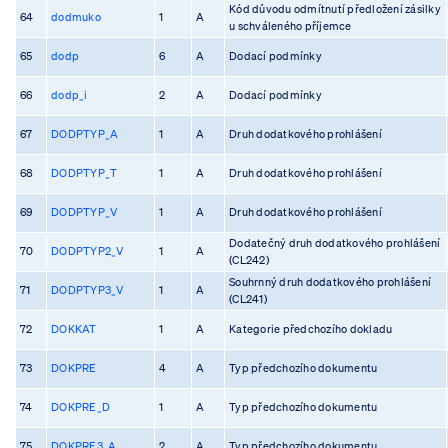
Kód důvodu odmítnutí předložení zásilky
64
dodmuko
1
A
u schváleného příjemce
65
dodp
6
A
Dodací podmínky
66
dodp_i
2
A
Dodací podmínky
67
DODPTYP_A
1
A
Druh dodatkového prohlášení
68
DODPTYP_T
1
A
Druh dodatkového prohlášení
69
DODPTYP_V
1
A
Druh dodatkového prohlášení
Dodatečný druh dodatkového prohlášení
70
DODPTYP2_V
1
A
(CL242)
Souhrnný druh dodatkového prohlášení
71
DODPTYP3_V
1
A
(CL241)
72
DOKKAT
1
A
Kategorie předchozího dokladu
73
DOKPRE
4
A
Typ předchozího dokumentu
74
DOKPRE_D
1
A
Typ předchozího dokumentu
75
DOKPRE3_A
2
A
Typ předchozího dokumentu