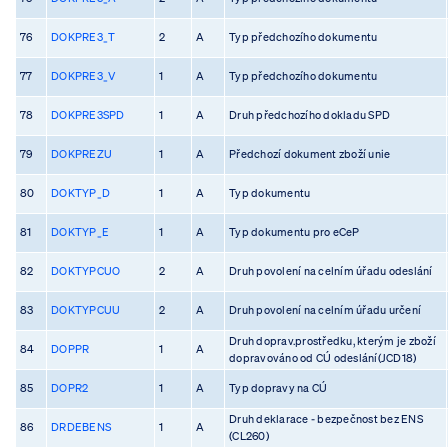
76
DOKPRE3_T
2
A
Typ předchozího dokumentu
77
DOKPRE3_V
1
A
Typ předchozího dokumentu
78
DOKPRE3SPD
1
A
Druh předchozího dokladu SPD
79
DOKPREZU
1
A
Předchozí dokument zboží unie
80
DOKTYP_D
1
A
Typ dokumentu
81
DOKTYP_E
1
A
Typ dokumentu pro eCeP
82
DOKTYPCUO
2
A
Druh povolení na celním úřadu odeslání
83
DOKTYPCUU
2
A
Druh povolení na celním úřadu určení
Druh doprav.prostředku, kterým je zboží
84
DOPPR
1
A
dopravováno od CÚ odeslání(JCD18)
85
DOPR2
1
A
Typ dopravy na CÚ
Druh deklarace - bezpečnost bez ENS
86
DRDEBENS
1
A
(CL260)