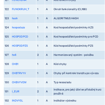
122
FUNOKRUH_T
1
A
Okruh funkcionality (CL168)
123
hash
1
A
ALGORITMUS HASH
124
hospodazs
1
A
Kod hospodařské podmínky AZS
125
HOSPODPCD
1
A
Kod hospodářské podmínky pro PCD
126
HOSPODPZS
1
A
Kód hospodářské podmínky PZS
127
hs6
2
A
Harmonizovaný systém - položka
128
CHB1
1
A
Kód chyby
129
CHBTRVYV
1
A
Chyby při kontrole tranzitu po vývozu
130
CHBVYVEM
1
A
Typ nesouladu
Indikace, pro jaký účel se příslušný kurz
131
I_EUR
2
A
používá
132
INDVYSL
1
A
Indikátor výsledku