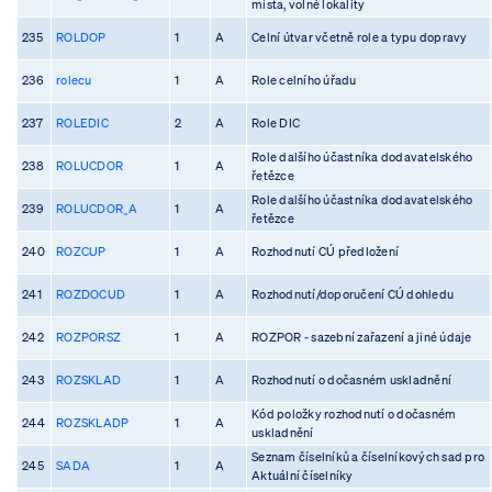
místa, volné lokality
235
ROLDOP
1
A
Celní útvar včetně role a typu dopravy
236
rolecu
1
A
Role celního úřadu
237
ROLEDIC
2
A
Role DIC
Role dalšího účastníka dodavatelského
238
ROLUCDOR
1
A
řetězce
Role dalšího účastníka dodavatelského
239
ROLUCDOR_A
1
A
řetězce
240
ROZCUP
1
A
Rozhodnutí CÚ předložení
241
ROZDOCUD
1
A
Rozhodnutí/doporučení CÚ dohledu
242
ROZPORSZ
1
A
ROZPOR - sazební zařazení a jiné údaje
243
ROZSKLAD
1
A
Rozhodnutí o dočasném uskladnění
Kód položky rozhodnutí o dočasném
244
ROZSKLADP
1
A
uskladnění
Seznam číselníků a číselníkových sad pro
245
SADA
1
A
Aktuální číselníky