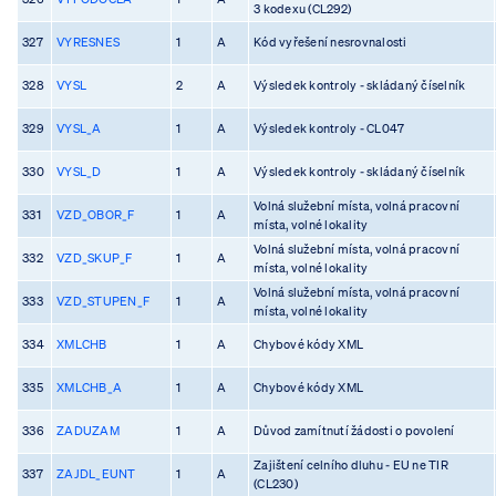
3 kodexu (CL292)
327
VYRESNES
1
A
Kód vyřešení nesrovnalosti
328
VYSL
2
A
Výsledek kontroly - skládaný číselník
329
VYSL_A
1
A
Výsledek kontroly - CL047
330
VYSL_D
1
A
Výsledek kontroly - skládaný číselník
Volná služební místa, volná pracovní
331
VZD_OBOR_F
1
A
místa, volné lokality
Volná služební místa, volná pracovní
332
VZD_SKUP_F
1
A
místa, volné lokality
Volná služební místa, volná pracovní
333
VZD_STUPEN_F
1
A
místa, volné lokality
334
XMLCHB
1
A
Chybové kódy XML
335
XMLCHB_A
1
A
Chybové kódy XML
336
ZADUZAM
1
A
Důvod zamítnutí žádosti o povolení
Zajištení celního dluhu - EU ne TIR
337
ZAJDL_EUNT
1
A
(CL230)