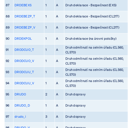
87
DRDEBEXS
1
A
Druh deklarace - Bezpečnost (EXS)
88
DRDEBEZP_T
1
A
Druh deklarace - Bezpečnost (CL217)
89
DRDEBEZP_V
1
A
Druh deklarace - Bezpečnost (CL217)
90
DRDEKPOL
1
A
Druh deklarace (na úrovni položky)
Druh odmítnutí na celním úřadu (CL560,
91
DRODCUO_T
1
A
CL570)
Druh odmítnutí na celním úřadu (CL560,
92
DRODCUO_V
1
A
CL570)
Druh odmítnutí na celním úřadu (CL560,
93
DRODCUU_T
1
A
CL570)
Druh odmítnutí na celním úřadu (CL560,
94
DRODCUU_V
1
A
CL570)
95
DRUDO
2
A
Druh dopravy
96
DRUDO_D
1
A
Druh dopravy
97
drudo_i
3
A
Druh dopravy
98
DRUDO_V
1
A
Druh dopravy