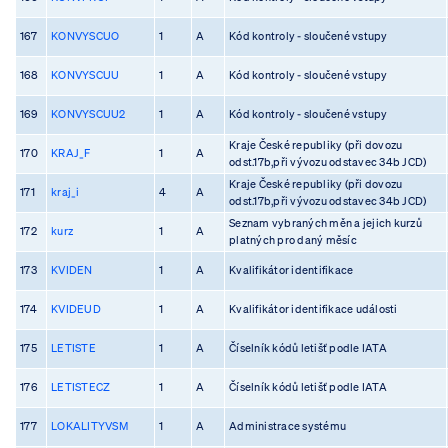
167
KONVYSCUO
1
A
Kód kontroly - sloučené vstupy
168
KONVYSCUU
1
A
Kód kontroly - sloučené vstupy
169
KONVYSCUU2
1
A
Kód kontroly - sloučené vstupy
Kraje České republiky (při dovozu
170
KRAJ_F
1
A
odst.17b,při vývozu odstavec 34b JCD)
Kraje České republiky (při dovozu
171
kraj_i
4
A
odst.17b,při vývozu odstavec 34b JCD)
Seznam vybraných měn a jejich kurzů
172
kurz
1
A
platných pro daný měsíc
173
KVIDEN
1
A
Kvalifikátor identifikace
174
KVIDEUD
1
A
Kvalifikátor identifikace události
175
LETISTE
1
A
Číselník kódů letišť podle IATA
176
LETISTECZ
1
A
Číselník kódů letišť podle IATA
177
LOKALITYVSM
1
A
Administrace systému