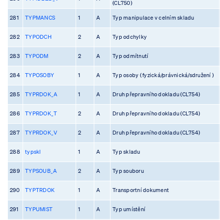
(CL750)
281
TYPMANCS
1
A
Typ manipulace v celním skladu
282
TYPODCH
2
A
Typ odchylky
283
TYPODM
2
A
Typ odmítnutí
284
TYPOSOBY
1
A
Typ osoby ( fyzická/právnická/sdružení )
285
TYPRDOK_A
1
A
Druh přepravního dokladu (CL754)
286
TYPRDOK_T
2
A
Druh přepravního dokladu (CL754)
287
TYPRDOK_V
2
A
Druh přepravního dokladu (CL754)
288
typskl
1
A
Typ skladu
289
TYPSOUB_A
2
A
Typ souboru
290
TYPTRDOK
1
A
Transportní dokument
291
TYPUMIST
1
A
Typ umístění