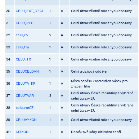
30
CELU_EXT_DECL
1
A
Celní útvar včetně role a typu dopravy
31
CELU_REC
1
A
Celní útvar včetně role a typu dopravy
32
celu_rol
2
A
Celní útvar včetně role a typu dopravy
33
celu_tra
1
A
Celní útvar včetně role a typu dopravy
34
CELU_TXT
1
A
Celní útvar včetně role a typu dopravy
35
CELUCELDAN
1
A
Celní a daňová oddělení
Místo odběru kontrolních pásek pro
36
CELUTV_KP
1
A
značení lihu
Celní útvary České republiky a vybrané
37
CELUTVAR
3
A
celní útvary EU
Celní útvary České republiky a vybrané
38
celutvarCZ
1
A
celní útvary EU
39
CELUVYKON
1
A
Celní útvar včetně role a typu dopravy
40
CITKOD
1
A
Doplňkové kódy citlivého zboží