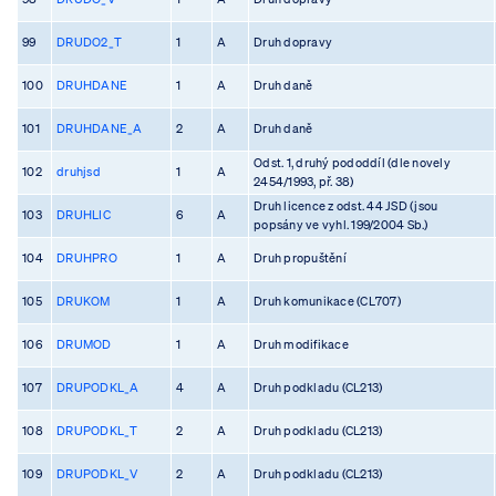
99
DRUDO2_T
1
A
Druh dopravy
100
DRUHDANE
1
A
Druh daně
101
DRUHDANE_A
2
A
Druh daně
Odst. 1, druhý pododdíl (dle novely
102
druhjsd
1
A
2454/1993, př. 38)
Druh licence z odst. 44 JSD (jsou
103
DRUHLIC
6
A
popsány ve vyhl. 199/2004 Sb.)
104
DRUHPRO
1
A
Druh propuštění
105
DRUKOM
1
A
Druh komunikace (CL707)
106
DRUMOD
1
A
Druh modifikace
107
DRUPODKL_A
4
A
Druh podkladu (CL213)
108
DRUPODKL_T
2
A
Druh podkladu (CL213)
109
DRUPODKL_V
2
A
Druh podkladu (CL213)