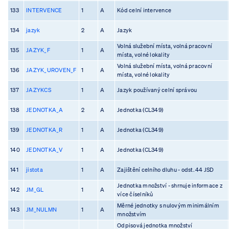
133
INTERVENCE
1
A
Kód celní intervence
134
jazyk
2
A
Jazyk
Volná služební místa, volná pracovní
135
JAZYK_F
1
A
místa, volné lokality
Volná služební místa, volná pracovní
136
JAZYK_UROVEN_F
1
A
místa, volné lokality
137
JAZYKCS
1
A
Jazyk používaný celní správou
138
JEDNOTKA_A
2
A
Jednotka (CL349)
139
JEDNOTKA_R
1
A
Jednotka (CL349)
140
JEDNOTKA_V
1
A
Jednotka (CL349)
141
jistota
1
A
Zajištění celního dluhu - odst. 44 JSD
Jednotka množství - shrnuje informace z
142
JM_GL
1
A
více číselníků
Měrné jednotky s nulovým minimálním
143
JM_NULMN
1
A
množstvím
Odpisová jednotka množství