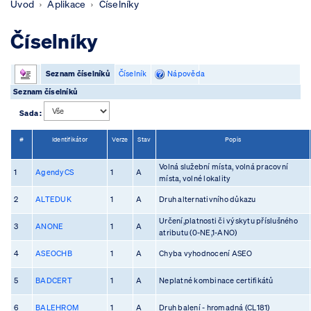
Úvod
Aplikace
Číselníky
Číselníky
Seznam číselníků
Číselník
Nápověda
Seznam číselníků
Sada :
#
Identifikátor
Verze
Stav
Popis
Volná služební místa, volná pracovní
1
AgendyCS
1
A
místa, volné lokality
2
ALTEDUK
1
A
Druh alternativního důkazu
Určení,platnosti či výskytu příslušného
3
ANONE
1
A
atributu (0-NE,1-ANO)
4
ASEOCHB
1
A
Chyba vyhodnocení ASEO
5
BADCERT
1
A
Neplatné kombinace certifikátů
6
BALEHROM
1
A
Druh balení - hromadná (CL181)