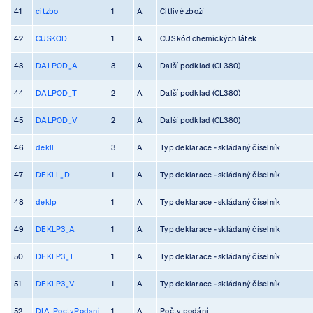
41
citzbo
1
A
Citlivé zboží
42
CUSKOD
1
A
CUS kód chemických látek
43
DALPOD_A
3
A
Další podklad (CL380)
44
DALPOD_T
2
A
Další podklad (CL380)
45
DALPOD_V
2
A
Další podklad (CL380)
46
dekll
3
A
Typ deklarace - skládaný číselník
47
DEKLL_D
1
A
Typ deklarace - skládaný číselník
48
deklp
1
A
Typ deklarace - skládaný číselník
49
DEKLP3_A
1
A
Typ deklarace - skládaný číselník
50
DEKLP3_T
1
A
Typ deklarace - skládaný číselník
51
DEKLP3_V
1
A
Typ deklarace - skládaný číselník
52
DIA_PoctyPodani
1
A
Počty podání