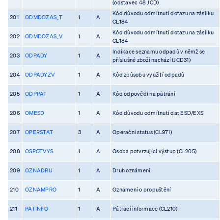
(odstavec 48 JCD)
Kód důvodu odmítnutí dotazu na zásilku
201
ODMDOZAS_T
1
A
CL184
Kód důvodu odmítnutí dotazu na zásilku
202
ODMDOZAS_V
1
A
CL184
Indikace seznamu odpadů v němž se
203
ODPADY
1
A
příslušné zboží nachází (JCD31)
204
ODPADYZV
1
A
Kód způsobu využití odpadů
205
ODPPAT
1
A
Kód odpovědi na pátrání
206
OMESD
1
A
Kód důvodu odmítnutí dat ESD/EXS
207
OPERSTAT
3
A
Operační status (CL971)
208
OSPOTVYS
1
A
Osoba potvrzující výstup (CL205)
209
OZNADRU
1
A
Druh oznámení
210
OZNAMPRO
1
A
Oznámení o propuštění
211
PATINFO
1
A
Pátrací informace (CL210)