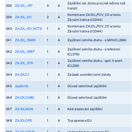
Zajištění cel. dluhu pro jiné režimy než
338
ZAJDL_JRT
4
A
tranzit
Kombinace ZAJDL,POV_CO a textu
339
ZAJDL_KO
2
A
Záruční listina (JCD44)
Kombinace ZAJDL,POV_CO a textu
340
ZAJDL_KO_NCTS
1
A
Záruční listina (JCD44)
341
ZAJDL_SGRN
1
A
Zajištení celního dluhu - s GRN (CL286)
Zajištení celního dluhu - s referencí
342
ZAJDL_SREF
1
A
(CL076)
Zajištení celního dluhu - spol. tranzit
343
ZAJDL_STR
1
A
(CL229)
344
ZAJDLCJ
1
A
Způsob uvolnění celní jistoty
345
zajdlchb
1
A
Důvod odmítnutí zajištění
346
ZAJDLCHB2
1
A
Důvod odmítnutí zajištění
347
ZAJDLMON
1
A
Kód sledování zajištění
348
ZAJDLOPE
1
A
Typ operace EU
349
ZAJDLOPUP
1
A
Upřesnění typu operace EU