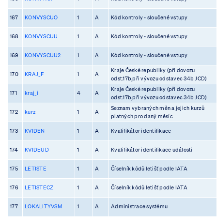
167
KONVYSCUO
1
A
Kód kontroly - sloučené vstupy
168
KONVYSCUU
1
A
Kód kontroly - sloučené vstupy
169
KONVYSCUU2
1
A
Kód kontroly - sloučené vstupy
Kraje České republiky (při dovozu
170
KRAJ_F
1
A
odst.17b,při vývozu odstavec 34b JCD)
Kraje České republiky (při dovozu
171
kraj_i
4
A
odst.17b,při vývozu odstavec 34b JCD)
Seznam vybraných měn a jejich kurzů
172
kurz
1
A
platných pro daný měsíc
173
KVIDEN
1
A
Kvalifikátor identifikace
174
KVIDEUD
1
A
Kvalifikátor identifikace události
175
LETISTE
1
A
Číselník kódů letišť podle IATA
176
LETISTECZ
1
A
Číselník kódů letišť podle IATA
177
LOKALITYVSM
1
A
Administrace systému