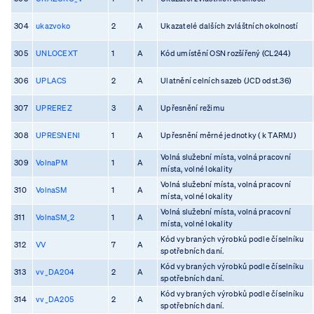
304
ukazvoko
2
A
Ukazatelé dalších zvláštních okolností
305
UNLOCEXT
1
A
Kód umístění OSN rozšířený (CL244)
306
UPLACS
2
A
Ulatnění celních sazeb (JCD odst.36)
307
UPREREZ
3
A
Upřesnění režimu
308
UPRESNENI
1
A
Upřesnění měrné jednotky ( k TARMJ)
Volná služební místa, volná pracovní
309
VolnaPM
1
A
místa, volné lokality
Volná služební místa, volná pracovní
310
VolnaSM
1
A
místa, volné lokality
Volná služební místa, volná pracovní
311
VolnaSM_2
1
A
místa, volné lokality
Kód vybraných výrobků podle číselníku
312
VV
7
A
spotřebních daní.
Kód vybraných výrobků podle číselníku
313
vv_DA204
2
A
spotřebních daní.
Kód vybraných výrobků podle číselníku
314
vv_DA205
2
A
spotřebních daní.