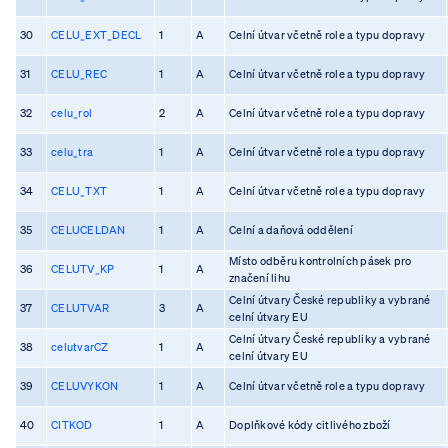
30
CELU_EXT_DECL
1
A
Celní útvar včetně role a typu dopravy
31
CELU_REC
1
A
Celní útvar včetně role a typu dopravy
32
celu_rol
2
A
Celní útvar včetně role a typu dopravy
33
celu_tra
1
A
Celní útvar včetně role a typu dopravy
34
CELU_TXT
1
A
Celní útvar včetně role a typu dopravy
35
CELUCELDAN
1
A
Celní a daňová oddělení
Místo odběru kontrolních pásek pro
36
CELUTV_KP
1
A
značení lihu
Celní útvary České republiky a vybrané
37
CELUTVAR
3
A
celní útvary EU
Celní útvary České republiky a vybrané
38
celutvarCZ
1
A
celní útvary EU
39
CELUVYKON
1
A
Celní útvar včetně role a typu dopravy
40
CITKOD
1
A
Doplňkové kódy citlivého zboží