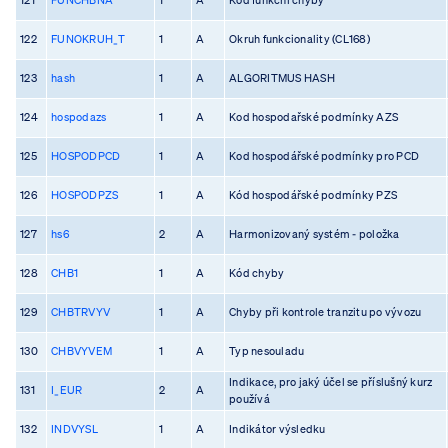
122
FUNOKRUH_T
1
A
Okruh funkcionality (CL168)
123
hash
1
A
ALGORITMUS HASH
124
hospodazs
1
A
Kod hospodařské podmínky AZS
125
HOSPODPCD
1
A
Kod hospodářské podmínky pro PCD
126
HOSPODPZS
1
A
Kód hospodářské podmínky PZS
127
hs6
2
A
Harmonizovaný systém - položka
128
CHB1
1
A
Kód chyby
129
CHBTRVYV
1
A
Chyby při kontrole tranzitu po vývozu
130
CHBVYVEM
1
A
Typ nesouladu
Indikace, pro jaký účel se příslušný kurz
131
I_EUR
2
A
používá
132
INDVYSL
1
A
Indikátor výsledku