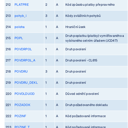
212
PLATPRE
2
A
Kód způsobu platby přepravného
213
pohyb_i
3
A
Kódy zvláštních pohybů
214
poloha
1
A
Hraniční úsek
Druh poplatku (platby) vyměřovaného a
215
POPL
1
A
vybíraného celním úřadem (JCD47)
216
POVDRPOL
1
A
Druh povolení
217
POVDRPOL_A
1
A
Druh povolení - CL615
218
POVDRU
3
A
Druh povolení
219
POVDRU_DEKL
1
A
Druh povolení
220
POVOLDUOD
1
A
Důvod odnětí povolení
221
POZADOK
1
A
Druh požadovaného dokladu
222
POZINF
1
A
Kód požadované informace
223
POZINF_T
1
A
Kód požadované informace