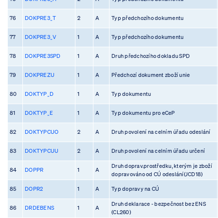
76
DOKPRE3_T
2
A
Typ předchozího dokumentu
77
DOKPRE3_V
1
A
Typ předchozího dokumentu
78
DOKPRE3SPD
1
A
Druh předchozího dokladu SPD
79
DOKPREZU
1
A
Předchozí dokument zboží unie
80
DOKTYP_D
1
A
Typ dokumentu
81
DOKTYP_E
1
A
Typ dokumentu pro eCeP
82
DOKTYPCUO
2
A
Druh povolení na celním úřadu odeslání
83
DOKTYPCUU
2
A
Druh povolení na celním úřadu určení
Druh doprav.prostředku, kterým je zboží
84
DOPPR
1
A
dopravováno od CÚ odeslání(JCD18)
85
DOPR2
1
A
Typ dopravy na CÚ
Druh deklarace - bezpečnost bez ENS
86
DRDEBENS
1
A
(CL260)