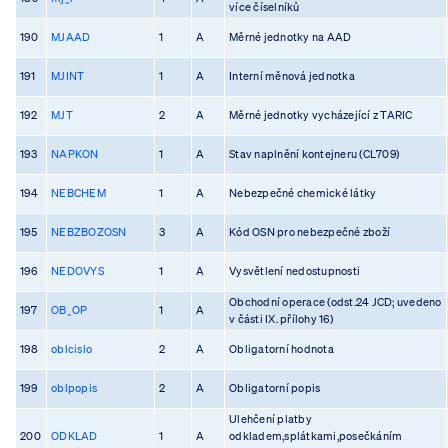
více číselníků
190
MJAAD
1
A
Měrné jednotky na AAD
191
MJINT
1
A
Interní měnová jednotka
192
MJT
2
A
Měrné jednotky vycházející z TARIC
193
NAPKON
1
A
Stav naplnění kontejneru (CL709)
194
NEBCHEM
1
A
Nebezpečné chemické látky
195
NEBZBOZOSN
3
A
Kód OSN pro nebezpečné zboží
196
NEDOVYS
1
A
Vysvětlení nedostupnosti
Obchodní operace (odst.24 JCD; uvedeno
197
OB_OP
1
A
v části IX. přílohy 16)
198
oblcislo
2
A
Obligatorní hodnota
199
oblpopis
2
A
Obligatorní popis
Ulehčení platby
200
ODKLAD
1
A
odkladem,splátkami,posečkáním