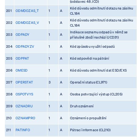
(odstavec 48 JCD)
Kód důvodu odmítnutí dotazu na zásilku
201
ODMDOZAS_T
1
A
CL184
Kód důvodu odmítnutí dotazu na zásilku
202
ODMDOZAS_V
1
A
CL184
Indikace seznamu odpadů v němž se
203
ODPADY
1
A
příslušné zboží nachází (JCD31)
204
ODPADYZV
1
A
Kód způsobu využití odpadů
205
ODPPAT
1
A
Kód odpovědi na pátrání
206
OMESD
1
A
Kód důvodu odmítnutí dat ESD/EXS
207
OPERSTAT
3
A
Operační status (CL971)
208
OSPOTVYS
1
A
Osoba potvrzující výstup (CL205)
209
OZNADRU
1
A
Druh oznámení
210
OZNAMPRO
1
A
Oznámení o propuštění
211
PATINFO
1
A
Pátrací informace (CL210)