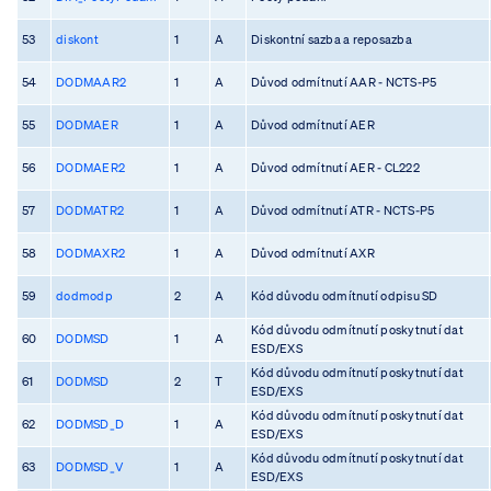
53
diskont
1
A
Diskontní sazba a reposazba
54
DODMAAR2
1
A
Důvod odmítnutí AAR - NCTS-P5
55
DODMAER
1
A
Důvod odmítnutí AER
56
DODMAER2
1
A
Důvod odmítnutí AER - CL222
57
DODMATR2
1
A
Důvod odmítnutí ATR - NCTS-P5
58
DODMAXR2
1
A
Důvod odmítnutí AXR
59
dodmodp
2
A
Kód důvodu odmítnutí odpisu SD
Kód důvodu odmítnutí poskytnutí dat
60
DODMSD
1
A
ESD/EXS
Kód důvodu odmítnutí poskytnutí dat
61
DODMSD
2
T
ESD/EXS
Kód důvodu odmítnutí poskytnutí dat
62
DODMSD_D
1
A
ESD/EXS
Kód důvodu odmítnutí poskytnutí dat
63
DODMSD_V
1
A
ESD/EXS