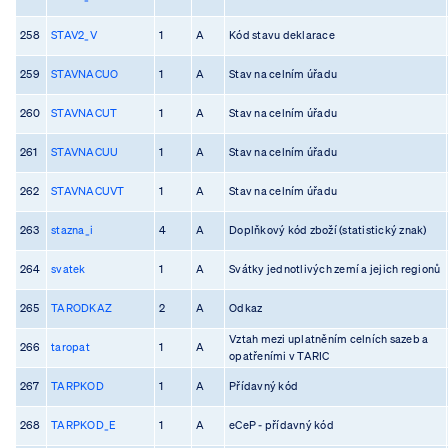
258
STAV2_V
1
A
Kód stavu deklarace
259
STAVNACUO
1
A
Stav na celním úřadu
260
STAVNACUT
1
A
Stav na celním úřadu
261
STAVNACUU
1
A
Stav na celním úřadu
262
STAVNACUVT
1
A
Stav na celním úřadu
263
stazna_i
4
A
Doplňkový kód zboží (statistický znak)
264
svatek
1
A
Svátky jednotlivých zemí a jejich regionů
265
TARODKAZ
2
A
Odkaz
Vztah mezi uplatněním celních sazeb a
266
taropat
1
A
opatřeními v TARIC
267
TARPKOD
1
A
Přídavný kód
268
TARPKOD_E
1
A
eCeP - přídavný kód