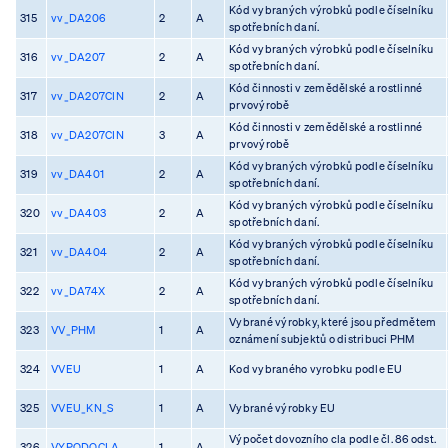
Kód vybraných výrobků podle číselníku
315
vv_DA206
2
A
spotřebních daní.
Kód vybraných výrobků podle číselníku
316
vv_DA207
2
A
spotřebních daní.
Kód činnosti v zemědělské a rostlinné
317
vv_DA207CIN
2
A
prvovýrobě
Kód činnosti v zemědělské a rostlinné
318
vv_DA207CIN
3
A
prvovýrobě
Kód vybraných výrobků podle číselníku
319
vv_DA401
2
A
spotřebních daní.
Kód vybraných výrobků podle číselníku
320
vv_DA403
2
A
spotřebních daní.
Kód vybraných výrobků podle číselníku
321
vv_DA404
2
A
spotřebních daní.
Kód vybraných výrobků podle číselníku
322
vv_DA74X
2
A
spotřebních daní.
Vybrané výrobky, které jsou předmětem
323
VV_PHM
1
A
oznámení subjektů o distribuci PHM
324
VVEU
1
A
Kod vybraného vyrobku podle EU
325
VVEU_KN_S
1
A
Vybrané výrobky EU
Výpočet dovozního cla podle čl. 86 odst.
326
VYPODOCLA
1
A