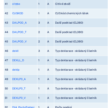
41
citzbo
1
A
Citlivé zboží
42
CUSKOD
1
A
CUS kód chemických látek
43
DALPOD_A
3
A
Další podklad (CL380)
44
DALPOD_T
2
A
Další podklad (CL380)
45
DALPOD_V
2
A
Další podklad (CL380)
46
dekll
3
A
Typ deklarace - skládaný číselník
47
DEKLL_D
1
A
Typ deklarace - skládaný číselník
48
deklp
1
A
Typ deklarace - skládaný číselník
49
DEKLP3_A
1
A
Typ deklarace - skládaný číselník
50
DEKLP3_T
1
A
Typ deklarace - skládaný číselník
51
DEKLP3_V
1
A
Typ deklarace - skládaný číselník
52
DIA_PoctyPodani
1
A
Počty podání