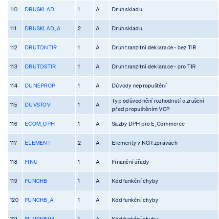
110
DRUSKLAD
1
A
Druh skladu
111
DRUSKLAD_A
2
A
Druh skladu
112
DRUTDNTIR
1
A
Druh tranzitní deklarace - bez TIR
113
DRUTDSTIR
1
A
Druh tranzitní deklarace - pro TIR
114
DUNEPROP
1
A
Důvody nepropuštění
Typ odůvodnění rozhodnutí o zrušení
115
DUVSTOV
1
A
před propuštěním VCP
116
ECOM_DPH
1
A
Sazby DPH pro E_Commerce
117
ELEMENT
2
A
Elementy v NCR zprávách
118
FINU
1
A
Finanční úřady
119
FUNCHB
1
A
Kód funkční chyby
120
FUNCHB_A
1
A
Kód funkční chyby
121
FUNCHBNA
1
A
Kód funkční chyby