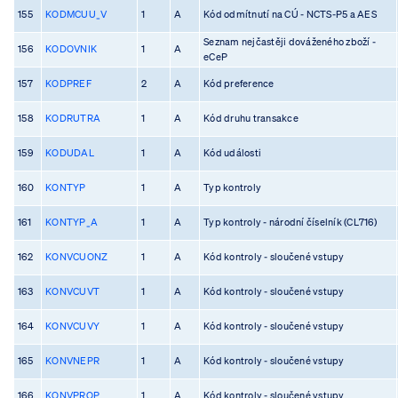
155
KODMCUU_V
1
A
Kód odmítnutí na CÚ - NCTS-P5 a AES
Seznam nejčastěji dováženého zboží -
156
KODOVNIK
1
A
eCeP
157
KODPREF
2
A
Kód preference
158
KODRUTRA
1
A
Kód druhu transakce
159
KODUDAL
1
A
Kód události
160
KONTYP
1
A
Typ kontroly
161
KONTYP_A
1
A
Typ kontroly - národní číselník (CL716)
162
KONVCUONZ
1
A
Kód kontroly - sloučené vstupy
163
KONVCUVT
1
A
Kód kontroly - sloučené vstupy
164
KONVCUVY
1
A
Kód kontroly - sloučené vstupy
165
KONVNEPR
1
A
Kód kontroly - sloučené vstupy
166
KONVPROP
1
A
Kód kontroly - sloučené vstupy