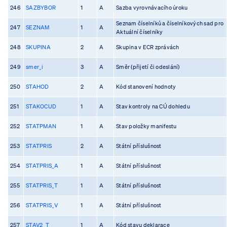
246
SAZBYBOR
1
A
Sazba vyrovnávacího úroku
Seznam číselníků a číselníkových sad pro
247
SEZNAM
1
A
Aktuální číselníky
248
SKUPINA
2
A
Skupina v ECR zprávách
249
smer_i
3
A
Směr (přijetí či odeslání)
250
STAHOD
2
A
Kód stanovení hodnoty
251
STAKOCUD
1
A
Stav kontroly na CÚ dohledu
252
STATPMAN
1
A
Stav položky manifestu
253
STATPRIS
2
A
Státní příslušnost
254
STATPRIS_A
1
A
Státní příslušnost
255
STATPRIS_T
1
A
Státní příslušnost
256
STATPRIS_V
1
A
Státní příslušnost
257
STAV2_T
1
A
Kód stavu deklarace