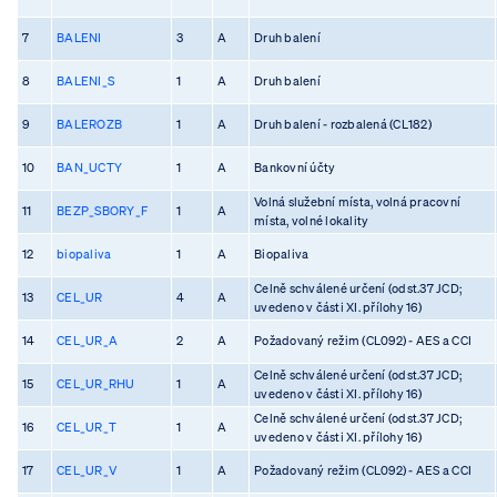
7
BALENI
3
A
Druh balení
8
BALENI_S
1
A
Druh balení
9
BALEROZB
1
A
Druh balení - rozbalená (CL182)
10
BAN_UCTY
1
A
Bankovní účty
Volná služební místa, volná pracovní
11
BEZP_SBORY_F
1
A
místa, volné lokality
12
biopaliva
1
A
Biopaliva
Celně schválené určení (odst.37 JCD;
13
CEL_UR
4
A
uvedeno v části XI. přílohy 16)
14
CEL_UR_A
2
A
Požadovaný režim (CL092) - AES a CCI
Celně schválené určení (odst.37 JCD;
15
CEL_UR_RHU
1
A
uvedeno v části XI. přílohy 16)
Celně schválené určení (odst.37 JCD;
16
CEL_UR_T
1
A
uvedeno v části XI. přílohy 16)
17
CEL_UR_V
1
A
Požadovaný režim (CL092) - AES a CCI