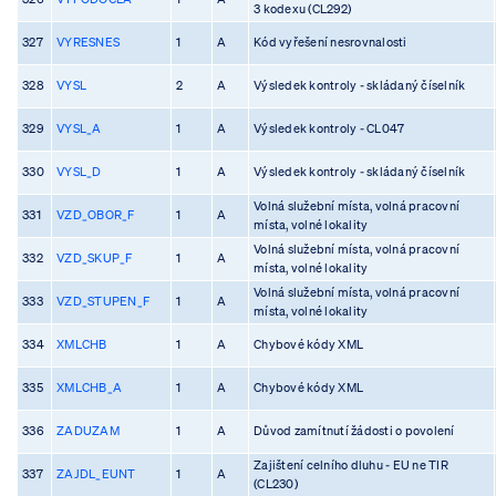
3 kodexu (CL292)
327
VYRESNES
1
A
Kód vyřešení nesrovnalosti
328
VYSL
2
A
Výsledek kontroly - skládaný číselník
329
VYSL_A
1
A
Výsledek kontroly - CL047
330
VYSL_D
1
A
Výsledek kontroly - skládaný číselník
Volná služební místa, volná pracovní
331
VZD_OBOR_F
1
A
místa, volné lokality
Volná služební místa, volná pracovní
332
VZD_SKUP_F
1
A
místa, volné lokality
Volná služební místa, volná pracovní
333
VZD_STUPEN_F
1
A
místa, volné lokality
334
XMLCHB
1
A
Chybové kódy XML
335
XMLCHB_A
1
A
Chybové kódy XML
336
ZADUZAM
1
A
Důvod zamítnutí žádosti o povolení
Zajištení celního dluhu - EU ne TIR
337
ZAJDL_EUNT
1
A
(CL230)