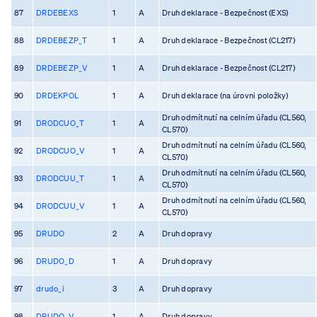
87
DRDEBEXS
1
A
Druh deklarace - Bezpečnost (EXS)
88
DRDEBEZP_T
1
A
Druh deklarace - Bezpečnost (CL217)
89
DRDEBEZP_V
1
A
Druh deklarace - Bezpečnost (CL217)
90
DRDEKPOL
1
A
Druh deklarace (na úrovni položky)
Druh odmítnutí na celním úřadu (CL560,
91
DRODCUO_T
1
A
CL570)
Druh odmítnutí na celním úřadu (CL560,
92
DRODCUO_V
1
A
CL570)
Druh odmítnutí na celním úřadu (CL560,
93
DRODCUU_T
1
A
CL570)
Druh odmítnutí na celním úřadu (CL560,
94
DRODCUU_V
1
A
CL570)
95
DRUDO
2
A
Druh dopravy
96
DRUDO_D
1
A
Druh dopravy
97
drudo_i
3
A
Druh dopravy
98
DRUDO_V
1
A
Druh dopravy