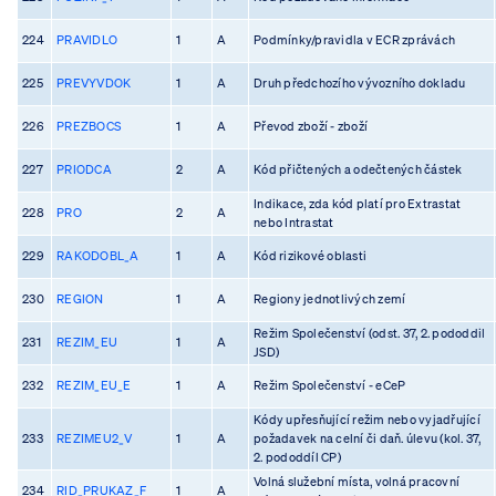
224
PRAVIDLO
1
A
Podmínky/pravidla v ECR zprávách
225
PREVYVDOK
1
A
Druh předchozího vývozního dokladu
226
PREZBOCS
1
A
Převod zboží - zboží
227
PRIODCA
2
A
Kód přičtených a odečtených částek
Indikace, zda kód platí pro Extrastat
228
PRO
2
A
nebo Intrastat
229
RAKODOBL_A
1
A
Kód rizikové oblasti
230
REGION
1
A
Regiony jednotlivých zemí
Režim Společenství (odst. 37, 2. pododdil
231
REZIM_EU
1
A
JSD)
232
REZIM_EU_E
1
A
Režim Společenství - eCeP
Kódy upřesňující režim nebo vyjadřující
233
REZIMEU2_V
1
A
požadavek na celní či daň. úlevu (kol. 37,
2. pododdíl CP)
Volná služební místa, volná pracovní
234
RID_PRUKAZ_F
1
A