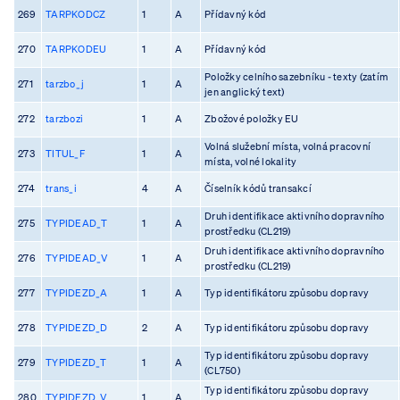
269
TARPKODCZ
1
A
Přídavný kód
270
TARPKODEU
1
A
Přídavný kód
Položky celního sazebníku - texty (zatím
271
tarzbo_j
1
A
jen anglický text)
272
tarzbozi
1
A
Zbožové položky EU
Volná služební místa, volná pracovní
273
TITUL_F
1
A
místa, volné lokality
274
trans_i
4
A
Číselník kódů transakcí
Druh identifikace aktivního dopravního
275
TYPIDEAD_T
1
A
prostředku (CL219)
Druh identifikace aktivního dopravního
276
TYPIDEAD_V
1
A
prostředku (CL219)
277
TYPIDEZD_A
1
A
Typ identifikátoru způsobu dopravy
278
TYPIDEZD_D
2
A
Typ identifikátoru způsobu dopravy
Typ identifikátoru způsobu dopravy
279
TYPIDEZD_T
1
A
(CL750)
Typ identifikátoru způsobu dopravy
280
TYPIDEZD_V
1
A