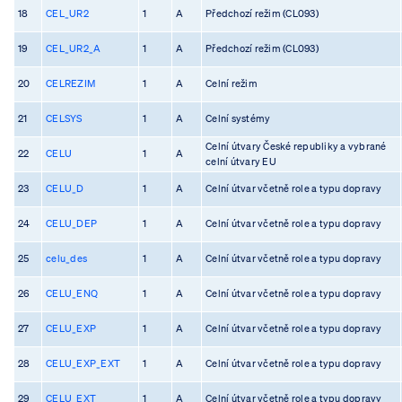
18
CEL_UR2
1
A
Předchozí režim (CL093)
19
CEL_UR2_A
1
A
Předchozí režim (CL093)
20
CELREZIM
1
A
Celní režim
21
CELSYS
1
A
Celní systémy
Celní útvary České republiky a vybrané
22
CELU
1
A
celní útvary EU
23
CELU_D
1
A
Celní útvar včetně role a typu dopravy
24
CELU_DEP
1
A
Celní útvar včetně role a typu dopravy
25
celu_des
1
A
Celní útvar včetně role a typu dopravy
26
CELU_ENQ
1
A
Celní útvar včetně role a typu dopravy
27
CELU_EXP
1
A
Celní útvar včetně role a typu dopravy
28
CELU_EXP_EXT
1
A
Celní útvar včetně role a typu dopravy
29
CELU_EXT
1
A
Celní útvar včetně role a typu dopravy