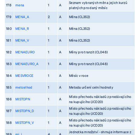
Seznam vybraných měn a jejich kurzů
178
mena
1
A
platných pro daný měsíc
179
MENA_A
2
A
Měna (CL352)
180
MENA_R
1
A
Měna (CL352)
181
MENA_V
1
A
Měna (CL352)
182
MENAEURO
1
A
Měny pro tranzit (CL048)
183
MENAEURO_A
1
A
Měny pro tranzit (CL048)
184
MESVROCE
1
A
Měsíc v roce
185
metcelhod
1
A
Metoda určení celní hodnoty
Místo přechodu nákladů z prodávajícího
186
MISTOPN
1
A
na kupujícího (JCD20)
Místo přechodu nákladů z prodávajícího
187
MISTOPN_D
1
A
na kupujícího (JCD20)
Místo přechodu nákladů z prodávajícího
188
MISTOPN_V
1
A
na kupujícího (JCD20)
Jednotka množství - shrnuje informace z
189
mj_i
4
A