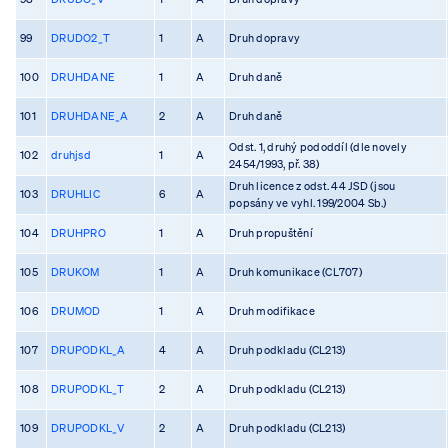
99
DRUDO2_T
1
A
Druh dopravy
100
DRUHDANE
1
A
Druh daně
101
DRUHDANE_A
2
A
Druh daně
Odst. 1, druhý pododdíl (dle novely
102
druhjsd
1
A
2454/1993, př. 38)
Druh licence z odst. 44 JSD (jsou
103
DRUHLIC
6
A
popsány ve vyhl. 199/2004 Sb.)
104
DRUHPRO
1
A
Druh propuštění
105
DRUKOM
1
A
Druh komunikace (CL707)
106
DRUMOD
1
A
Druh modifikace
107
DRUPODKL_A
4
A
Druh podkladu (CL213)
108
DRUPODKL_T
2
A
Druh podkladu (CL213)
109
DRUPODKL_V
2
A
Druh podkladu (CL213)