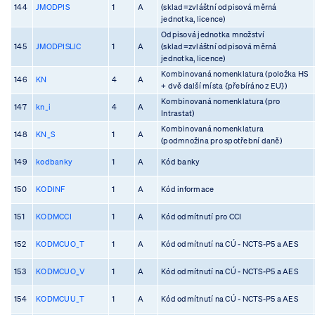
144
JMODPIS
1
A
(sklad=zvláštní odpisová měrná
jednotka, licence)
Odpisová jednotka množství
145
JMODPISLIC
1
A
(sklad=zvláštní odpisová měrná
jednotka, licence)
Kombinovaná nomenklatura (položka HS
146
KN
4
A
+ dvě další místa {přebíráno z EU})
Kombinovaná nomenklatura (pro
147
kn_i
4
A
Intrastat)
Kombinovaná nomenklatura
148
KN_S
1
A
(podmnožina pro spotřební daně)
149
kodbanky
1
A
Kód banky
150
KODINF
1
A
Kód informace
151
KODMCCI
1
A
Kód odmítnutí pro CCI
152
KODMCUO_T
1
A
Kód odmítnutí na CÚ - NCTS-P5 a AES
153
KODMCUO_V
1
A
Kód odmítnutí na CÚ - NCTS-P5 a AES
154
KODMCUU_T
1
A
Kód odmítnutí na CÚ - NCTS-P5 a AES