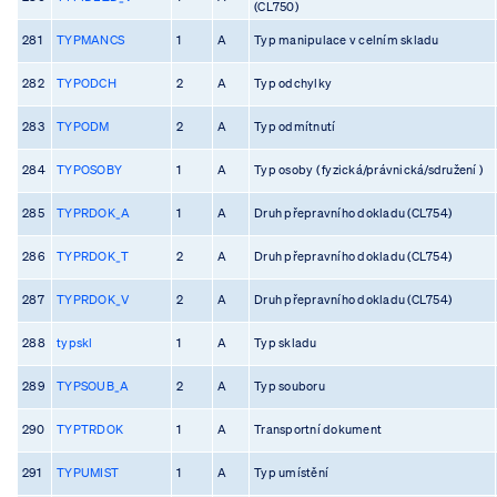
(CL750)
281
TYPMANCS
1
A
Typ manipulace v celním skladu
282
TYPODCH
2
A
Typ odchylky
283
TYPODM
2
A
Typ odmítnutí
284
TYPOSOBY
1
A
Typ osoby ( fyzická/právnická/sdružení )
285
TYPRDOK_A
1
A
Druh přepravního dokladu (CL754)
286
TYPRDOK_T
2
A
Druh přepravního dokladu (CL754)
287
TYPRDOK_V
2
A
Druh přepravního dokladu (CL754)
288
typskl
1
A
Typ skladu
289
TYPSOUB_A
2
A
Typ souboru
290
TYPTRDOK
1
A
Transportní dokument
291
TYPUMIST
1
A
Typ umístění