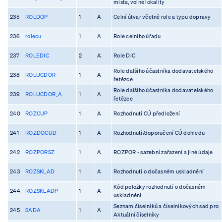
místa, volné lokality
235
ROLDOP
1
A
Celní útvar včetně role a typu dopravy
236
rolecu
1
A
Role celního úřadu
237
ROLEDIC
2
A
Role DIC
Role dalšího účastníka dodavatelského
238
ROLUCDOR
1
A
řetězce
Role dalšího účastníka dodavatelského
239
ROLUCDOR_A
1
A
řetězce
240
ROZCUP
1
A
Rozhodnutí CÚ předložení
241
ROZDOCUD
1
A
Rozhodnutí/doporučení CÚ dohledu
242
ROZPORSZ
1
A
ROZPOR - sazební zařazení a jiné údaje
243
ROZSKLAD
1
A
Rozhodnutí o dočasném uskladnění
Kód položky rozhodnutí o dočasném
244
ROZSKLADP
1
A
uskladnění
Seznam číselníků a číselníkových sad pro
245
SADA
1
A
Aktuální číselníky