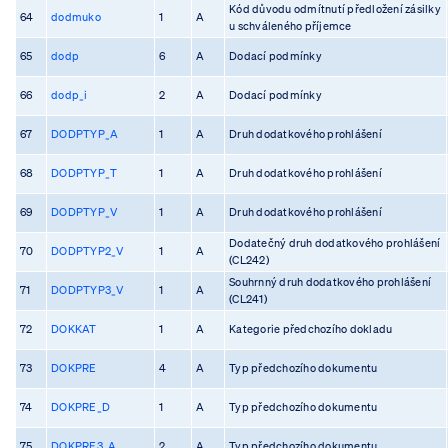
Kód důvodu odmítnutí předložení zásilky
64
dodmuko
1
A
u schváleného příjemce
65
dodp
6
A
Dodací podmínky
66
dodp_i
2
A
Dodací podmínky
67
DODPTYP_A
1
A
Druh dodatkového prohlášení
68
DODPTYP_T
1
A
Druh dodatkového prohlášení
69
DODPTYP_V
1
A
Druh dodatkového prohlášení
Dodatečný druh dodatkového prohlášení
70
DODPTYP2_V
1
A
(CL242)
Souhrnný druh dodatkového prohlášení
71
DODPTYP3_V
1
A
(CL241)
72
DOKKAT
1
A
Kategorie předchozího dokladu
73
DOKPRE
4
A
Typ předchozího dokumentu
74
DOKPRE_D
1
A
Typ předchozího dokumentu
75
DOKPRE3_A
2
A
Typ předchozího dokumentu