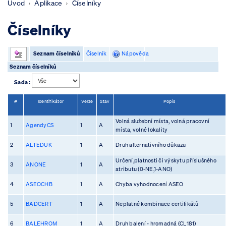
Úvod
Aplikace
Číselníky
Číselníky
Seznam číselníků
Číselník
Nápověda
Seznam číselníků
Sada :
#
Identifikátor
Verze
Stav
Popis
Volná služební místa, volná pracovní
1
AgendyCS
1
A
místa, volné lokality
2
ALTEDUK
1
A
Druh alternativního důkazu
Určení,platnosti či výskytu příslušného
3
ANONE
1
A
atributu (0-NE,1-ANO)
4
ASEOCHB
1
A
Chyba vyhodnocení ASEO
5
BADCERT
1
A
Neplatné kombinace certifikátů
6
BALEHROM
1
A
Druh balení - hromadná (CL181)