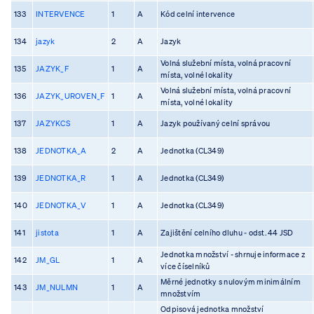
133
INTERVENCE
1
A
Kód celní intervence
134
jazyk
2
A
Jazyk
Volná služební místa, volná pracovní
135
JAZYK_F
1
A
místa, volné lokality
Volná služební místa, volná pracovní
136
JAZYK_UROVEN_F
1
A
místa, volné lokality
137
JAZYKCS
1
A
Jazyk používaný celní správou
138
JEDNOTKA_A
2
A
Jednotka (CL349)
139
JEDNOTKA_R
1
A
Jednotka (CL349)
140
JEDNOTKA_V
1
A
Jednotka (CL349)
141
jistota
1
A
Zajištění celního dluhu - odst. 44 JSD
Jednotka množství - shrnuje informace z
142
JM_GL
1
A
více číselníků
Měrné jednotky s nulovým minimálním
143
JM_NULMN
1
A
množstvím
Odpisová jednotka množství