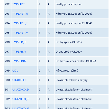
292
TYPZAST
1
A
Kód typu zastoupení
293
TYPZAST_A
1
A
Kód typu zastoupení (CL094)
294
TYPZAST_T
1
A
Kód typu zastoupení (CL094)
295
TYPZAST_V
1
A
Kód typu zastoupení (CL094)
296
TYPZPR_T
1
A
Druhy zpráv (CL060)
297
TYPZPR_V
1
A
Druhy zpráv (CL060)
298
TYPZPRBZ
1
A
Druh zprávy bez záhlaví (CL385)
299
UDV
2
A
Návaznost režimů
300
UKARIZAN
1
A
Ukazatel rizikové analýzy
301
UKAZOKO_D
2
A
Ukazatel zvláštních okolností
302
UKAZOKO_T
1
A
Ukazatel zvláštních okolností
303
UKAZOKO_V
1
A
Ukazatel zvláštních okolností