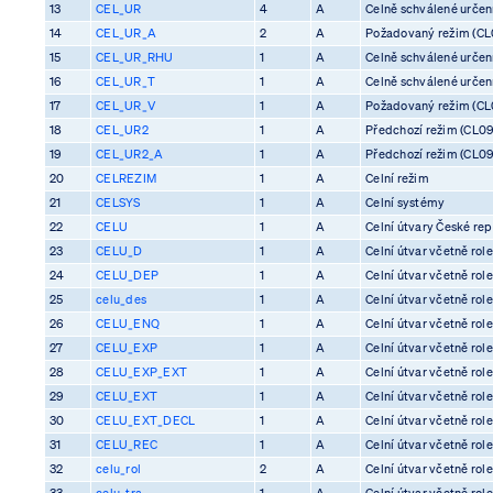
13
CEL_UR
4
A
Celně schválené určení 
14
CEL_UR_A
2
A
Požadovaný režim (CL0
15
CEL_UR_RHU
1
A
Celně schválené určení 
16
CEL_UR_T
1
A
Celně schválené určení 
17
CEL_UR_V
1
A
Požadovaný režim (CL0
18
CEL_UR2
1
A
Předchozí režim (CL09
19
CEL_UR2_A
1
A
Předchozí režim (CL09
20
CELREZIM
1
A
Celní režim
21
CELSYS
1
A
Celní systémy
22
CELU
1
A
Celní útvary České rep
23
CELU_D
1
A
Celní útvar včetně rol
24
CELU_DEP
1
A
Celní útvar včetně rol
25
celu_des
1
A
Celní útvar včetně rol
26
CELU_ENQ
1
A
Celní útvar včetně rol
27
CELU_EXP
1
A
Celní útvar včetně rol
28
CELU_EXP_EXT
1
A
Celní útvar včetně rol
29
CELU_EXT
1
A
Celní útvar včetně rol
30
CELU_EXT_DECL
1
A
Celní útvar včetně rol
31
CELU_REC
1
A
Celní útvar včetně rol
32
celu_rol
2
A
Celní útvar včetně rol
33
celu_tra
1
A
Celní útvar včetně rol