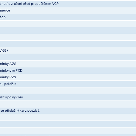
nutí o zrušení před propuštěním VCP
mmerce
vách
L168)
mínky AZS
mínky pro PCD
mínky PZS
 - položka
nzitu po vývozu
 se příslušný kurz používá