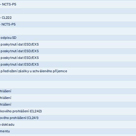
 - NCTS-P5
- CL222
- NCTS-P5
 odpisu SD
 poskytnutí dat ESD/EXS
 poskytnutí dat ESD/EXS
 poskytnutí dat ESD/EXS
 poskytnutí dat ESD/EXS
předložení zásilky u schváleného příjemce
hlášení
hlášení
hlášení
kového prohlášení (CL242)
vého prohlášení (CL241)
o dokladu
umentu