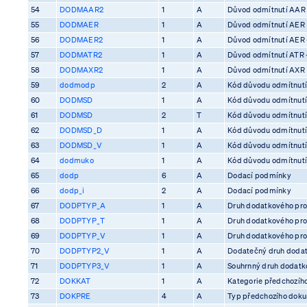
54
DODMAAR2
1
A
Důvod odmítnutí AAR
55
DODMAER
1
A
Důvod odmítnutí AER
56
DODMAER2
1
A
Důvod odmítnutí AER 
57
DODMATR2
1
A
Důvod odmítnutí ATR 
58
DODMAXR2
1
A
Důvod odmítnutí AXR
59
dodmodp
2
A
Kód důvodu odmítnutí
60
DODMSD
1
A
Kód důvodu odmítnutí
61
DODMSD
2
T
Kód důvodu odmítnutí
62
DODMSD_D
1
A
Kód důvodu odmítnutí
63
DODMSD_V
1
A
Kód důvodu odmítnutí
64
dodmuko
1
A
Kód důvodu odmítnutí 
65
dodp
6
A
Dodací podmínky
66
dodp_i
2
A
Dodací podmínky
67
DODPTYP_A
1
A
Druh dodatkového pro
68
DODPTYP_T
1
A
Druh dodatkového pro
69
DODPTYP_V
1
A
Druh dodatkového pro
70
DODPTYP2_V
1
A
Dodatečný druh dodat
71
DODPTYP3_V
1
A
Souhrnný druh dodatko
72
DOKKAT
1
A
Kategorie předchozíh
73
DOKPRE
4
A
Typ předchozího dok