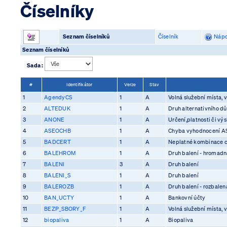
Číselníky
Seznam číselníků
Číselník
Nápo
Seznam číselníků
Sada :
#
Identifikátor
Verze
Stav
1
AgendyCS
1
A
Volná služební místa, v
2
ALTEDUK
1
A
Druh alternativního d
3
ANONE
1
A
Určení,platnosti či vý
4
ASEOCHB
1
A
Chyba vyhodnocení 
5
BADCERT
1
A
Neplatné kombinace ce
6
BALEHROM
1
A
Druh balení - hromadn
7
BALENI
3
A
Druh balení
8
BALENI_S
1
A
Druh balení
9
BALEROZB
1
A
Druh balení - rozbalen
10
BAN_UCTY
1
A
Bankovní účty
11
BEZP_SBORY_F
1
A
Volná služební místa, v
12
biopaliva
1
A
Biopaliva