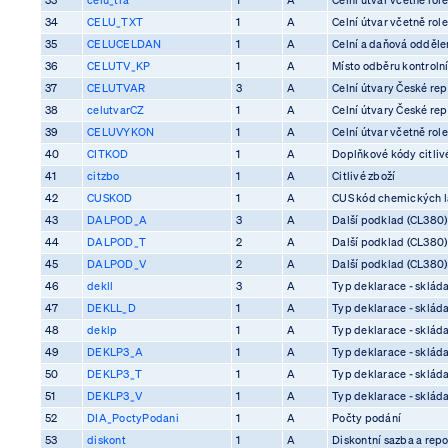
34
CELU_TXT
1
A
Celní útvar včetně rol
35
CELUCELDAN
1
A
Celní a daňová odděle
36
CELUTV_KP
1
A
Místo odběru kontrolní
37
CELUTVAR
3
A
Celní útvary České rep
38
celutvarCZ
1
A
Celní útvary České rep
39
CELUVYKON
1
A
Celní útvar včetně rol
40
CITKOD
1
A
Doplňkové kódy citliv
41
citzbo
1
A
Citlivé zboží
42
CUSKOD
1
A
CUS kód chemických l
43
DALPOD_A
3
A
Další podklad (CL380)
44
DALPOD_T
2
A
Další podklad (CL380)
45
DALPOD_V
2
A
Další podklad (CL380)
46
dekll
3
A
Typ deklarace - skláda
47
DEKLL_D
1
A
Typ deklarace - skláda
48
deklp
1
A
Typ deklarace - skláda
49
DEKLP3_A
1
A
Typ deklarace - skláda
50
DEKLP3_T
1
A
Typ deklarace - skláda
51
DEKLP3_V
1
A
Typ deklarace - skláda
52
DIA_PoctyPodani
1
A
Počty podání
53
diskont
1
A
Diskontní sazba a rep