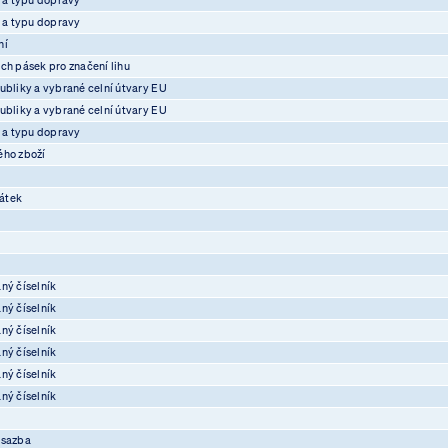
e a typu dopravy
ní
ch pásek pro značení lihu
ubliky a vybrané celní útvary EU
ubliky a vybrané celní útvary EU
e a typu dopravy
ého zboží
átek
ný číselník
ný číselník
ný číselník
ný číselník
ný číselník
ný číselník
osazba