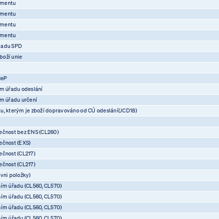
umentu
umentu
umentu
umentu
ladu SPD
boží unie
CeP
ím úřadu odeslání
ím úřadu určení
u, kterým je zboží dopravováno od CÚ odeslání(JCD18)
ečnost bez ENS (CL260)
ečnost (EXS)
ečnost (CL217)
ečnost (CL217)
vni položky)
ním úřadu (CL560, CL570)
ním úřadu (CL560, CL570)
ním úřadu (CL560, CL570)
ním úřadu (CL560, CL570)