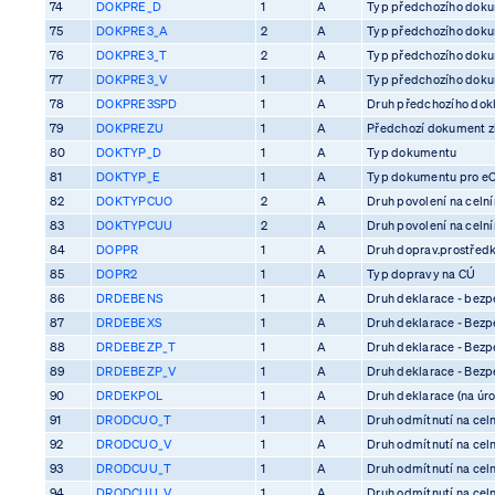
74
DOKPRE_D
1
A
Typ předchozího dok
75
DOKPRE3_A
2
A
Typ předchozího dok
76
DOKPRE3_T
2
A
Typ předchozího dok
77
DOKPRE3_V
1
A
Typ předchozího dok
78
DOKPRE3SPD
1
A
Druh předchozího dok
79
DOKPREZU
1
A
Předchozí dokument z
80
DOKTYP_D
1
A
Typ dokumentu
81
DOKTYP_E
1
A
Typ dokumentu pro e
82
DOKTYPCUO
2
A
Druh povolení na celn
83
DOKTYPCUU
2
A
Druh povolení na celn
84
DOPPR
1
A
Druh doprav.prostředk
85
DOPR2
1
A
Typ dopravy na CÚ
86
DRDEBENS
1
A
Druh deklarace - bezp
87
DRDEBEXS
1
A
Druh deklarace - Bezp
88
DRDEBEZP_T
1
A
Druh deklarace - Bezp
89
DRDEBEZP_V
1
A
Druh deklarace - Bezp
90
DRDEKPOL
1
A
Druh deklarace (na úro
91
DRODCUO_T
1
A
Druh odmítnutí na cel
92
DRODCUO_V
1
A
Druh odmítnutí na cel
93
DRODCUU_T
1
A
Druh odmítnutí na cel
94
DRODCUU_V
1
A
Druh odmítnutí na cel