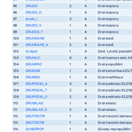
95
DRUDO
2
A
Druh dopravy
96
DRUDO_D
1
A
Druh dopravy
97
drudo_i
3
A
Druh dopravy
98
DRUDO_V
1
A
Druh dopravy
99
DRUDO2_T
1
A
Druh dopravy
100
DRUHDANE
1
A
Druh daně
101
DRUHDANE_A
2
A
Druh daně
102
druhjsd
1
A
Odst. 1, druhý pododdíl
103
DRUHLIC
6
A
Druh licence z odst. 4
104
DRUHPRO
1
A
Druh propuštění
105
DRUKOM
1
A
Druh komunikace (CL7
106
DRUMOD
1
A
Druh modifikace
107
DRUPODKL_A
4
A
Druh podkladu (CL213
108
DRUPODKL_T
2
A
Druh podkladu (CL213
109
DRUPODKL_V
2
A
Druh podkladu (CL213
110
DRUSKLAD
1
A
Druh skladu
111
DRUSKLAD_A
2
A
Druh skladu
112
DRUTDNTIR
1
A
Druh tranzitní deklara
113
DRUTDSTIR
1
A
Druh tranzitní deklara
114
DUNEPROP
1
A
Důvody nepropuštění