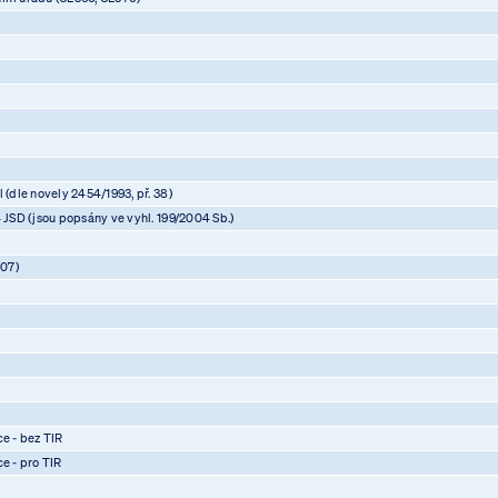
 (dle novely 2454/1993, př. 38)
4 JSD (jsou popsány ve vyhl. 199/2004 Sb.)
07)
)
)
)
ce - bez TIR
ce - pro TIR