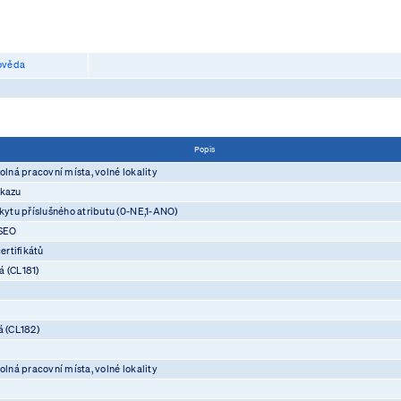
věda
Popis
olná pracovní místa, volné lokality
ůkazu
skytu příslušného atributu (0-NE,1-ANO)
ASEO
rtifikátů
á (CL181)
á (CL182)
olná pracovní místa, volné lokality