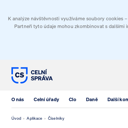
K analýze návštěvnosti využíváme soubory cookies – G
Partneři tyto údaje mohou zkombinovat s dalšími inf
CELNÍ SPRÁVA ČESKÉ REPUBLIK
O nás
Celní úřady
Clo
Daně
Další ko
Úvod
Aplikace
Číselníky