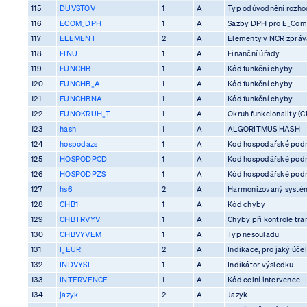
115
DUVSTOV
1
A
Typ odůvodnění rozhod
116
ECOM_DPH
1
A
Sazby DPH pro E_Co
117
ELEMENT
2
A
Elementy v NCR zprá
118
FINU
1
A
Finanční úřady
119
FUNCHB
1
A
Kód funkční chyby
120
FUNCHB_A
1
A
Kód funkční chyby
121
FUNCHBNA
1
A
Kód funkční chyby
122
FUNOKRUH_T
1
A
Okruh funkcionality (C
123
hash
1
A
ALGORITMUS HASH
124
hospodazs
1
A
Kod hospodařské pod
125
HOSPODPCD
1
A
Kod hospodářské pod
126
HOSPODPZS
1
A
Kód hospodářské pod
127
hs6
2
A
Harmonizovaný systém
128
CHB1
1
A
Kód chyby
129
CHBTRVYV
1
A
Chyby při kontrole tra
130
CHBVYVEM
1
A
Typ nesouladu
131
I_EUR
2
A
Indikace, pro jaký účel
132
INDVYSL
1
A
Indikátor výsledku
133
INTERVENCE
1
A
Kód celní intervence
134
jazyk
2
A
Jazyk