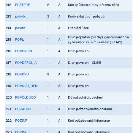
212
PLATPRE
2
A
Kód způsobu platby přepravného
213
pohyb_i
3
A
Kódy zvláštních pohybů
214
poloha
1
A
Hraniční úsek
Druh poplatku (platby) vyměřovaného a
215
POPL
1
A
vybíraného celním úřadem (JCD47)
216
POVDRPOL
1
A
Druh povolení
217
POVDRPOL_A
1
A
Druh povolení - CL615
218
POVDRU
3
A
Druh povolení
219
POVDRU_DEKL
1
A
Druh povolení
220
POVOLDUOD
1
A
Důvod odnětí povolení
221
POZADOK
1
A
Druh požadovaného dokladu
222
POZINF
1
A
Kód požadované informace
223
POZINF_T
1
A
Kód požadované informace