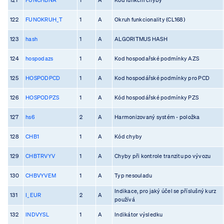
122
FUNOKRUH_T
1
A
Okruh funkcionality (CL168)
123
hash
1
A
ALGORITMUS HASH
124
hospodazs
1
A
Kod hospodařské podmínky AZS
125
HOSPODPCD
1
A
Kod hospodářské podmínky pro PCD
126
HOSPODPZS
1
A
Kód hospodářské podmínky PZS
127
hs6
2
A
Harmonizovaný systém - položka
128
CHB1
1
A
Kód chyby
129
CHBTRVYV
1
A
Chyby při kontrole tranzitu po vývozu
130
CHBVYVEM
1
A
Typ nesouladu
Indikace, pro jaký účel se příslušný kurz
131
I_EUR
2
A
používá
132
INDVYSL
1
A
Indikátor výsledku