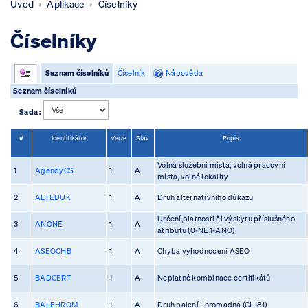
Úvod
Aplikace
Číselníky
Číselníky
Seznam číselníků
Číselník
Nápověda
Seznam číselníků
Sada :
#
Identifikátor
Verze
Stav
Popis
Volná služební místa, volná pracovní
1
AgendyCS
1
A
místa, volné lokality
2
ALTEDUK
1
A
Druh alternativního důkazu
Určení,platnosti či výskytu příslušného
3
ANONE
1
A
atributu (0-NE,1-ANO)
4
ASEOCHB
1
A
Chyba vyhodnocení ASEO
5
BADCERT
1
A
Neplatné kombinace certifikátů
6
BALEHROM
1
A
Druh balení - hromadná (CL181)