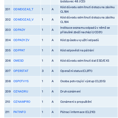
(odstavec 48 JCD)
Kód důvodu odmítnutí dotazu na zásilku
201
ODMDOZAS_T
1
A
CL184
Kód důvodu odmítnutí dotazu na zásilku
202
ODMDOZAS_V
1
A
CL184
Indikace seznamu odpadů v němž se
203
ODPADY
1
A
příslušné zboží nachází (JCD31)
204
ODPADYZV
1
A
Kód způsobu využití odpadů
205
ODPPAT
1
A
Kód odpovědi na pátrání
206
OMESD
1
A
Kód důvodu odmítnutí dat ESD/EXS
207
OPERSTAT
3
A
Operační status (CL971)
208
OSPOTVYS
1
A
Osoba potvrzující výstup (CL205)
209
OZNADRU
1
A
Druh oznámení
210
OZNAMPRO
1
A
Oznámení o propuštění
211
PATINFO
1
A
Pátrací informace (CL210)