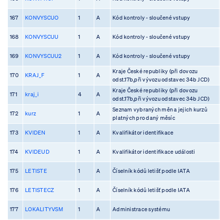
167
KONVYSCUO
1
A
Kód kontroly - sloučené vstupy
168
KONVYSCUU
1
A
Kód kontroly - sloučené vstupy
169
KONVYSCUU2
1
A
Kód kontroly - sloučené vstupy
Kraje České republiky (při dovozu
170
KRAJ_F
1
A
odst.17b,při vývozu odstavec 34b JCD)
Kraje České republiky (při dovozu
171
kraj_i
4
A
odst.17b,při vývozu odstavec 34b JCD)
Seznam vybraných měn a jejich kurzů
172
kurz
1
A
platných pro daný měsíc
173
KVIDEN
1
A
Kvalifikátor identifikace
174
KVIDEUD
1
A
Kvalifikátor identifikace události
175
LETISTE
1
A
Číselník kódů letišť podle IATA
176
LETISTECZ
1
A
Číselník kódů letišť podle IATA
177
LOKALITYVSM
1
A
Administrace systému