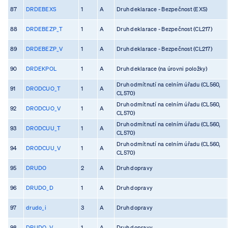
87
DRDEBEXS
1
A
Druh deklarace - Bezpečnost (EXS)
88
DRDEBEZP_T
1
A
Druh deklarace - Bezpečnost (CL217)
89
DRDEBEZP_V
1
A
Druh deklarace - Bezpečnost (CL217)
90
DRDEKPOL
1
A
Druh deklarace (na úrovni položky)
Druh odmítnutí na celním úřadu (CL560,
91
DRODCUO_T
1
A
CL570)
Druh odmítnutí na celním úřadu (CL560,
92
DRODCUO_V
1
A
CL570)
Druh odmítnutí na celním úřadu (CL560,
93
DRODCUU_T
1
A
CL570)
Druh odmítnutí na celním úřadu (CL560,
94
DRODCUU_V
1
A
CL570)
95
DRUDO
2
A
Druh dopravy
96
DRUDO_D
1
A
Druh dopravy
97
drudo_i
3
A
Druh dopravy
98
DRUDO_V
1
A
Druh dopravy