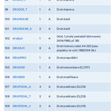
99
DRUDO2_T
1
A
Druh dopravy
100
DRUHDANE
1
A
Druh daně
101
DRUHDANE_A
2
A
Druh daně
Odst. 1, druhý pododdíl (dle novely
102
druhjsd
1
A
2454/1993, př. 38)
Druh licence z odst. 44 JSD (jsou
103
DRUHLIC
6
A
popsány ve vyhl. 199/2004 Sb.)
104
DRUHPRO
1
A
Druh propuštění
105
DRUKOM
1
A
Druh komunikace (CL707)
106
DRUMOD
1
A
Druh modifikace
107
DRUPODKL_A
4
A
Druh podkladu (CL213)
108
DRUPODKL_T
2
A
Druh podkladu (CL213)
109
DRUPODKL_V
2
A
Druh podkladu (CL213)