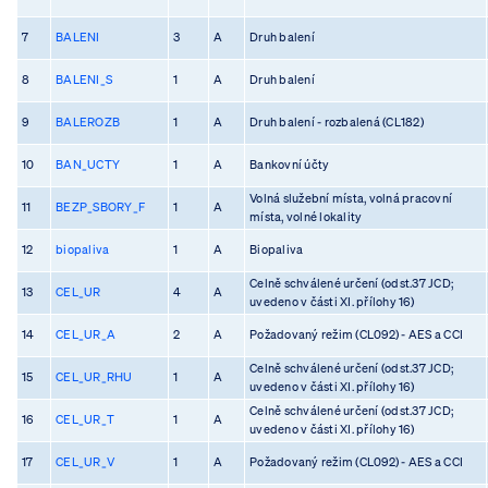
7
BALENI
3
A
Druh balení
8
BALENI_S
1
A
Druh balení
9
BALEROZB
1
A
Druh balení - rozbalená (CL182)
10
BAN_UCTY
1
A
Bankovní účty
Volná služební místa, volná pracovní
11
BEZP_SBORY_F
1
A
místa, volné lokality
12
biopaliva
1
A
Biopaliva
Celně schválené určení (odst.37 JCD;
13
CEL_UR
4
A
uvedeno v části XI. přílohy 16)
14
CEL_UR_A
2
A
Požadovaný režim (CL092) - AES a CCI
Celně schválené určení (odst.37 JCD;
15
CEL_UR_RHU
1
A
uvedeno v části XI. přílohy 16)
Celně schválené určení (odst.37 JCD;
16
CEL_UR_T
1
A
uvedeno v části XI. přílohy 16)
17
CEL_UR_V
1
A
Požadovaný režim (CL092) - AES a CCI