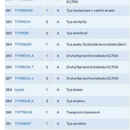
(CL750)
281
TYPMANCS
1
A
Typ manipulace v celním skladu
282
TYPODCH
2
A
Typ odchylky
283
TYPODM
2
A
Typ odmítnutí
284
TYPOSOBY
1
A
Typ osoby ( fyzická/právnická/sdružení )
285
TYPRDOK_A
1
A
Druh přepravního dokladu (CL754)
286
TYPRDOK_T
2
A
Druh přepravního dokladu (CL754)
287
TYPRDOK_V
2
A
Druh přepravního dokladu (CL754)
288
typskl
1
A
Typ skladu
289
TYPSOUB_A
2
A
Typ souboru
290
TYPTRDOK
1
A
Transportní dokument
291
TYPUMIST
1
A
Typ umístění