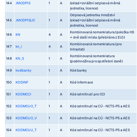
144
JMODPIS
1
A
(sklad=zvláštní odpisová měrná
jednotka, licence)
Odpisová jednotka množství
145
JMODPISLIC
1
A
(sklad=zvláštní odpisová měrná
jednotka, licence)
Kombinovaná nomenklatura (položka HS
146
KN
4
A
+ dvě další místa {přebíráno z EU})
Kombinovaná nomenklatura (pro
147
kn_i
4
A
Intrastat)
Kombinovaná nomenklatura
148
KN_S
1
A
(podmnožina pro spotřební daně)
149
kodbanky
1
A
Kód banky
150
KODINF
1
A
Kód informace
151
KODMCCI
1
A
Kód odmítnutí pro CCI
152
KODMCUO_T
1
A
Kód odmítnutí na CÚ - NCTS-P5 a AES
153
KODMCUO_V
1
A
Kód odmítnutí na CÚ - NCTS-P5 a AES
154
KODMCUU_T
1
A
Kód odmítnutí na CÚ - NCTS-P5 a AES