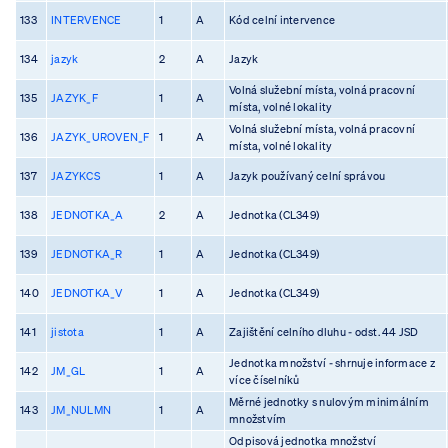
133
INTERVENCE
1
A
Kód celní intervence
134
jazyk
2
A
Jazyk
Volná služební místa, volná pracovní
135
JAZYK_F
1
A
místa, volné lokality
Volná služební místa, volná pracovní
136
JAZYK_UROVEN_F
1
A
místa, volné lokality
137
JAZYKCS
1
A
Jazyk používaný celní správou
138
JEDNOTKA_A
2
A
Jednotka (CL349)
139
JEDNOTKA_R
1
A
Jednotka (CL349)
140
JEDNOTKA_V
1
A
Jednotka (CL349)
141
jistota
1
A
Zajištění celního dluhu - odst. 44 JSD
Jednotka množství - shrnuje informace z
142
JM_GL
1
A
více číselníků
Měrné jednotky s nulovým minimálním
143
JM_NULMN
1
A
množstvím
Odpisová jednotka množství