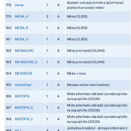
Seznam vybraných měn a jejich kurzů
178
mena
1
A
platných pro daný měsíc
179
MENA_A
2
A
Měna (CL352)
180
MENA_R
1
A
Měna (CL352)
181
MENA_V
1
A
Měna (CL352)
182
MENAEURO
1
A
Měny pro tranzit (CL048)
183
MENAEURO_A
1
A
Měny pro tranzit (CL048)
184
MESVROCE
1
A
Měsíc v roce
185
metcelhod
1
A
Metoda určení celní hodnoty
Místo přechodu nákladů z prodávajícího
186
MISTOPN
1
A
na kupujícího (JCD20)
Místo přechodu nákladů z prodávajícího
187
MISTOPN_D
1
A
na kupujícího (JCD20)
Místo přechodu nákladů z prodávajícího
188
MISTOPN_V
1
A
na kupujícího (JCD20)
Jednotka množství - shrnuje informace z
189
mj_i
4
A