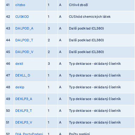
41
citzbo
1
A
Citlivé zboží
42
CUSKOD
1
A
CUS kód chemických látek
43
DALPOD_A
3
A
Další podklad (CL380)
44
DALPOD_T
2
A
Další podklad (CL380)
45
DALPOD_V
2
A
Další podklad (CL380)
46
dekll
3
A
Typ deklarace - skládaný číselník
47
DEKLL_D
1
A
Typ deklarace - skládaný číselník
48
deklp
1
A
Typ deklarace - skládaný číselník
49
DEKLP3_A
1
A
Typ deklarace - skládaný číselník
50
DEKLP3_T
1
A
Typ deklarace - skládaný číselník
51
DEKLP3_V
1
A
Typ deklarace - skládaný číselník
52
DIA_PoctyPodani
1
A
Počty podání