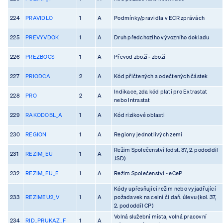
224
PRAVIDLO
1
A
Podmínky/pravidla v ECR zprávách
225
PREVYVDOK
1
A
Druh předchozího vývozního dokladu
226
PREZBOCS
1
A
Převod zboží - zboží
227
PRIODCA
2
A
Kód přičtených a odečtených částek
Indikace, zda kód platí pro Extrastat
228
PRO
2
A
nebo Intrastat
229
RAKODOBL_A
1
A
Kód rizikové oblasti
230
REGION
1
A
Regiony jednotlivých zemí
Režim Společenství (odst. 37, 2. pododdil
231
REZIM_EU
1
A
JSD)
232
REZIM_EU_E
1
A
Režim Společenství - eCeP
Kódy upřesňující režim nebo vyjadřující
233
REZIMEU2_V
1
A
požadavek na celní či daň. úlevu (kol. 37,
2. pododdíl CP)
Volná služební místa, volná pracovní
234
RID_PRUKAZ_F
1
A