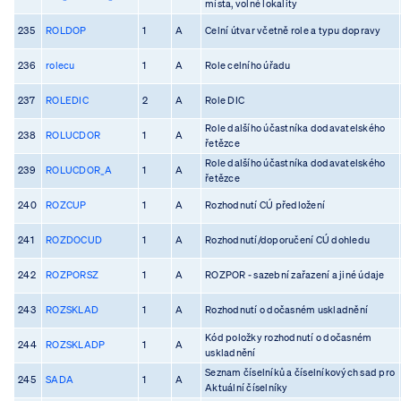
místa, volné lokality
235
ROLDOP
1
A
Celní útvar včetně role a typu dopravy
236
rolecu
1
A
Role celního úřadu
237
ROLEDIC
2
A
Role DIC
Role dalšího účastníka dodavatelského
238
ROLUCDOR
1
A
řetězce
Role dalšího účastníka dodavatelského
239
ROLUCDOR_A
1
A
řetězce
240
ROZCUP
1
A
Rozhodnutí CÚ předložení
241
ROZDOCUD
1
A
Rozhodnutí/doporučení CÚ dohledu
242
ROZPORSZ
1
A
ROZPOR - sazební zařazení a jiné údaje
243
ROZSKLAD
1
A
Rozhodnutí o dočasném uskladnění
Kód položky rozhodnutí o dočasném
244
ROZSKLADP
1
A
uskladnění
Seznam číselníků a číselníkových sad pro
245
SADA
1
A
Aktuální číselníky