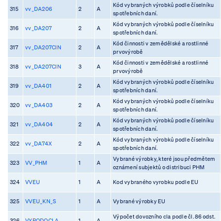
Kód vybraných výrobků podle číselníku
315
vv_DA206
2
A
spotřebních daní.
Kód vybraných výrobků podle číselníku
316
vv_DA207
2
A
spotřebních daní.
Kód činnosti v zemědělské a rostlinné
317
vv_DA207CIN
2
A
prvovýrobě
Kód činnosti v zemědělské a rostlinné
318
vv_DA207CIN
3
A
prvovýrobě
Kód vybraných výrobků podle číselníku
319
vv_DA401
2
A
spotřebních daní.
Kód vybraných výrobků podle číselníku
320
vv_DA403
2
A
spotřebních daní.
Kód vybraných výrobků podle číselníku
321
vv_DA404
2
A
spotřebních daní.
Kód vybraných výrobků podle číselníku
322
vv_DA74X
2
A
spotřebních daní.
Vybrané výrobky, které jsou předmětem
323
VV_PHM
1
A
oznámení subjektů o distribuci PHM
324
VVEU
1
A
Kod vybraného vyrobku podle EU
325
VVEU_KN_S
1
A
Vybrané výrobky EU
Výpočet dovozního cla podle čl. 86 odst.
326
VYPODOCLA
1
A