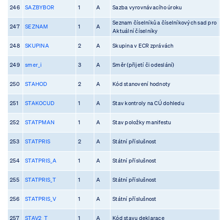
246
SAZBYBOR
1
A
Sazba vyrovnávacího úroku
Seznam číselníků a číselníkových sad pro
247
SEZNAM
1
A
Aktuální číselníky
248
SKUPINA
2
A
Skupina v ECR zprávách
249
smer_i
3
A
Směr (přijetí či odeslání)
250
STAHOD
2
A
Kód stanovení hodnoty
251
STAKOCUD
1
A
Stav kontroly na CÚ dohledu
252
STATPMAN
1
A
Stav položky manifestu
253
STATPRIS
2
A
Státní příslušnost
254
STATPRIS_A
1
A
Státní příslušnost
255
STATPRIS_T
1
A
Státní příslušnost
256
STATPRIS_V
1
A
Státní příslušnost
257
STAV2_T
1
A
Kód stavu deklarace