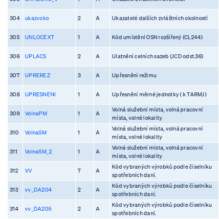
304
ukazvoko
2
A
Ukazatelé dalších zvláštních okolností
305
UNLOCEXT
1
A
Kód umístění OSN rozšířený (CL244)
306
UPLACS
2
A
Ulatnění celních sazeb (JCD odst.36)
307
UPREREZ
3
A
Upřesnění režimu
308
UPRESNENI
1
A
Upřesnění měrné jednotky ( k TARMJ)
Volná služební místa, volná pracovní
309
VolnaPM
1
A
místa, volné lokality
Volná služební místa, volná pracovní
310
VolnaSM
1
A
místa, volné lokality
Volná služební místa, volná pracovní
311
VolnaSM_2
1
A
místa, volné lokality
Kód vybraných výrobků podle číselníku
312
VV
7
A
spotřebních daní.
Kód vybraných výrobků podle číselníku
313
vv_DA204
2
A
spotřebních daní.
Kód vybraných výrobků podle číselníku
314
vv_DA205
2
A
spotřebních daní.