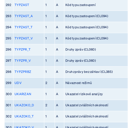
292
TYPZAST
1
A
Kód typu zastoupení
293
TYPZAST_A
1
A
Kód typu zastoupení (CL094)
294
TYPZAST_T
1
A
Kód typu zastoupení (CL094)
295
TYPZAST_V
1
A
Kód typu zastoupení (CL094)
296
TYPZPR_T
1
A
Druhy zpráv (CL060)
297
TYPZPR_V
1
A
Druhy zpráv (CL060)
298
TYPZPRBZ
1
A
Druh zprávy bez záhlaví (CL385)
299
UDV
2
A
Návaznost režimů
300
UKARIZAN
1
A
Ukazatel rizikové analýzy
301
UKAZOKO_D
2
A
Ukazatel zvláštních okolností
302
UKAZOKO_T
1
A
Ukazatel zvláštních okolností
303
UKAZOKO_V
1
A
Ukazatel zvláštních okolností