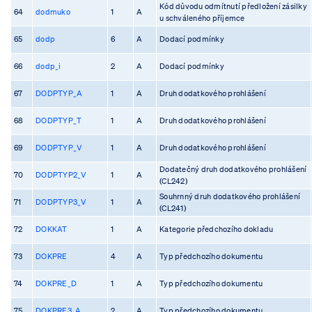
Kód důvodu odmítnutí předložení zásilky
64
dodmuko
1
A
u schváleného příjemce
65
dodp
6
A
Dodací podmínky
66
dodp_i
2
A
Dodací podmínky
67
DODPTYP_A
1
A
Druh dodatkového prohlášení
68
DODPTYP_T
1
A
Druh dodatkového prohlášení
69
DODPTYP_V
1
A
Druh dodatkového prohlášení
Dodatečný druh dodatkového prohlášení
70
DODPTYP2_V
1
A
(CL242)
Souhrnný druh dodatkového prohlášení
71
DODPTYP3_V
1
A
(CL241)
72
DOKKAT
1
A
Kategorie předchozího dokladu
73
DOKPRE
4
A
Typ předchozího dokumentu
74
DOKPRE_D
1
A
Typ předchozího dokumentu
75
DOKPRE3_A
2
A
Typ předchozího dokumentu