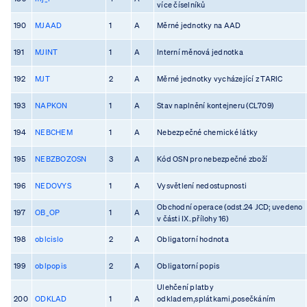
více číselníků
190
MJAAD
1
A
Měrné jednotky na AAD
191
MJINT
1
A
Interní měnová jednotka
192
MJT
2
A
Měrné jednotky vycházející z TARIC
193
NAPKON
1
A
Stav naplnění kontejneru (CL709)
194
NEBCHEM
1
A
Nebezpečné chemické látky
195
NEBZBOZOSN
3
A
Kód OSN pro nebezpečné zboží
196
NEDOVYS
1
A
Vysvětlení nedostupnosti
Obchodní operace (odst.24 JCD; uvedeno
197
OB_OP
1
A
v části IX. přílohy 16)
198
oblcislo
2
A
Obligatorní hodnota
199
oblpopis
2
A
Obligatorní popis
Ulehčení platby
200
ODKLAD
1
A
odkladem,splátkami,posečkáním