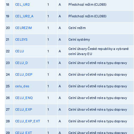
18
CEL_UR2
1
A
Předchozí režim (CL093)
19
CEL_UR2_A
1
A
Předchozí režim (CL093)
20
CELREZIM
1
A
Celní režim
21
CELSYS
1
A
Celní systémy
Celní útvary České republiky a vybrané
22
CELU
1
A
celní útvary EU
23
CELU_D
1
A
Celní útvar včetně role a typu dopravy
24
CELU_DEP
1
A
Celní útvar včetně role a typu dopravy
25
celu_des
1
A
Celní útvar včetně role a typu dopravy
26
CELU_ENQ
1
A
Celní útvar včetně role a typu dopravy
27
CELU_EXP
1
A
Celní útvar včetně role a typu dopravy
28
CELU_EXP_EXT
1
A
Celní útvar včetně role a typu dopravy
29
CELU_EXT
1
A
Celní útvar včetně role a typu dopravy