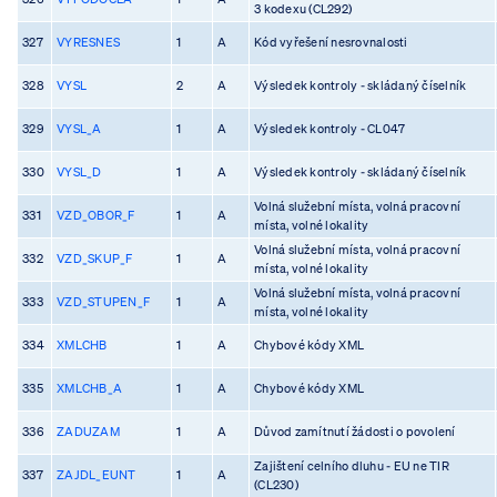
3 kodexu (CL292)
327
VYRESNES
1
A
Kód vyřešení nesrovnalosti
328
VYSL
2
A
Výsledek kontroly - skládaný číselník
329
VYSL_A
1
A
Výsledek kontroly - CL047
330
VYSL_D
1
A
Výsledek kontroly - skládaný číselník
Volná služební místa, volná pracovní
331
VZD_OBOR_F
1
A
místa, volné lokality
Volná služební místa, volná pracovní
332
VZD_SKUP_F
1
A
místa, volné lokality
Volná služební místa, volná pracovní
333
VZD_STUPEN_F
1
A
místa, volné lokality
334
XMLCHB
1
A
Chybové kódy XML
335
XMLCHB_A
1
A
Chybové kódy XML
336
ZADUZAM
1
A
Důvod zamítnutí žádosti o povolení
Zajištení celního dluhu - EU ne TIR
337
ZAJDL_EUNT
1
A
(CL230)