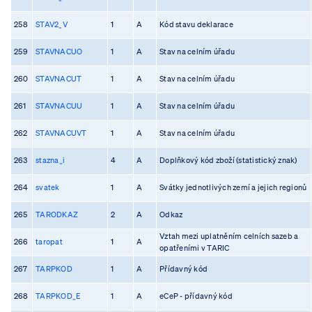
258
STAV2_V
1
A
Kód stavu deklarace
259
STAVNACUO
1
A
Stav na celním úřadu
260
STAVNACUT
1
A
Stav na celním úřadu
261
STAVNACUU
1
A
Stav na celním úřadu
262
STAVNACUVT
1
A
Stav na celním úřadu
263
stazna_i
4
A
Doplňkový kód zboží (statistický znak)
264
svatek
1
A
Svátky jednotlivých zemí a jejich regionů
265
TARODKAZ
2
A
Odkaz
Vztah mezi uplatněním celních sazeb a
266
taropat
1
A
opatřeními v TARIC
267
TARPKOD
1
A
Přídavný kód
268
TARPKOD_E
1
A
eCeP - přídavný kód