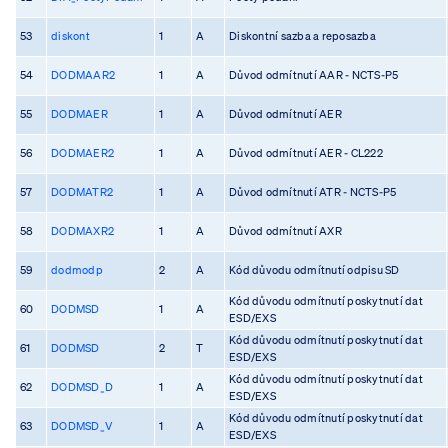
53
diskont
1
A
Diskontní sazba a reposazba
54
DODMAAR2
1
A
Důvod odmítnutí AAR - NCTS-P5
55
DODMAER
1
A
Důvod odmítnutí AER
56
DODMAER2
1
A
Důvod odmítnutí AER - CL222
57
DODMATR2
1
A
Důvod odmítnutí ATR - NCTS-P5
58
DODMAXR2
1
A
Důvod odmítnutí AXR
59
dodmodp
2
A
Kód důvodu odmítnutí odpisu SD
Kód důvodu odmítnutí poskytnutí dat
60
DODMSD
1
A
ESD/EXS
Kód důvodu odmítnutí poskytnutí dat
61
DODMSD
2
T
ESD/EXS
Kód důvodu odmítnutí poskytnutí dat
62
DODMSD_D
1
A
ESD/EXS
Kód důvodu odmítnutí poskytnutí dat
63
DODMSD_V
1
A
ESD/EXS