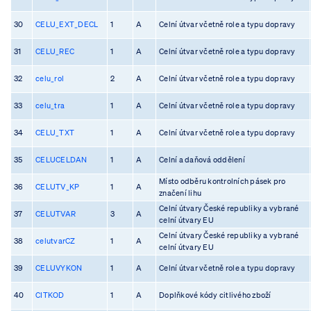
30
CELU_EXT_DECL
1
A
Celní útvar včetně role a typu dopravy
31
CELU_REC
1
A
Celní útvar včetně role a typu dopravy
32
celu_rol
2
A
Celní útvar včetně role a typu dopravy
33
celu_tra
1
A
Celní útvar včetně role a typu dopravy
34
CELU_TXT
1
A
Celní útvar včetně role a typu dopravy
35
CELUCELDAN
1
A
Celní a daňová oddělení
Místo odběru kontrolních pásek pro
36
CELUTV_KP
1
A
značení lihu
Celní útvary České republiky a vybrané
37
CELUTVAR
3
A
celní útvary EU
Celní útvary České republiky a vybrané
38
celutvarCZ
1
A
celní útvary EU
39
CELUVYKON
1
A
Celní útvar včetně role a typu dopravy
40
CITKOD
1
A
Doplňkové kódy citlivého zboží