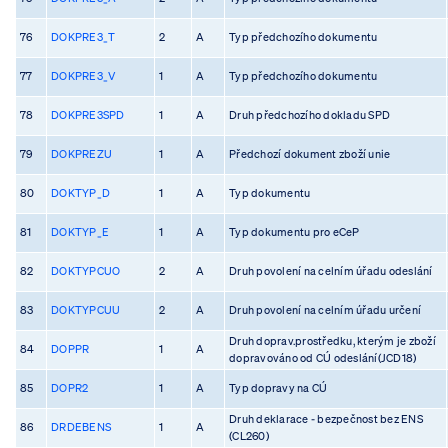
76
DOKPRE3_T
2
A
Typ předchozího dokumentu
77
DOKPRE3_V
1
A
Typ předchozího dokumentu
78
DOKPRE3SPD
1
A
Druh předchozího dokladu SPD
79
DOKPREZU
1
A
Předchozí dokument zboží unie
80
DOKTYP_D
1
A
Typ dokumentu
81
DOKTYP_E
1
A
Typ dokumentu pro eCeP
82
DOKTYPCUO
2
A
Druh povolení na celním úřadu odeslání
83
DOKTYPCUU
2
A
Druh povolení na celním úřadu určení
Druh doprav.prostředku, kterým je zboží
84
DOPPR
1
A
dopravováno od CÚ odeslání(JCD18)
85
DOPR2
1
A
Typ dopravy na CÚ
Druh deklarace - bezpečnost bez ENS
86
DRDEBENS
1
A
(CL260)