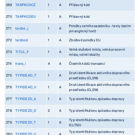
269
TARPKODCZ
1
A
Přídavný kód
270
TARPKODEU
1
A
Přídavný kód
Položky celního sazebníku - texty (zatím
271
tarzbo_j
1
A
jen anglický text)
272
tarzbozi
1
A
Zbožové položky EU
Volná služební místa, volná pracovní
273
TITUL_F
1
A
místa, volné lokality
274
trans_i
4
A
Číselník kódů transakcí
Druh identifikace aktivního dopravního
275
TYPIDEAD_T
1
A
prostředku (CL219)
Druh identifikace aktivního dopravního
276
TYPIDEAD_V
1
A
prostředku (CL219)
277
TYPIDEZD_A
1
A
Typ identifikátoru způsobu dopravy
278
TYPIDEZD_D
2
A
Typ identifikátoru způsobu dopravy
Typ identifikátoru způsobu dopravy
279
TYPIDEZD_T
1
A
(CL750)
Typ identifikátoru způsobu dopravy
280
TYPIDEZD_V
1
A