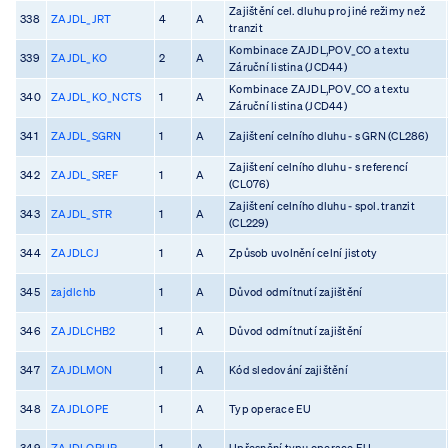
Zajištění cel. dluhu pro jiné režimy než
338
ZAJDL_JRT
4
A
tranzit
Kombinace ZAJDL,POV_CO a textu
339
ZAJDL_KO
2
A
Záruční listina (JCD44)
Kombinace ZAJDL,POV_CO a textu
340
ZAJDL_KO_NCTS
1
A
Záruční listina (JCD44)
341
ZAJDL_SGRN
1
A
Zajištení celního dluhu - s GRN (CL286)
Zajištení celního dluhu - s referencí
342
ZAJDL_SREF
1
A
(CL076)
Zajištení celního dluhu - spol. tranzit
343
ZAJDL_STR
1
A
(CL229)
344
ZAJDLCJ
1
A
Způsob uvolnění celní jistoty
345
zajdlchb
1
A
Důvod odmítnutí zajištění
346
ZAJDLCHB2
1
A
Důvod odmítnutí zajištění
347
ZAJDLMON
1
A
Kód sledování zajištění
348
ZAJDLOPE
1
A
Typ operace EU
349
ZAJDLOPUP
1
A
Upřesnění typu operace EU