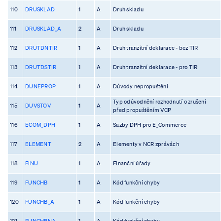
110
DRUSKLAD
1
A
Druh skladu
111
DRUSKLAD_A
2
A
Druh skladu
112
DRUTDNTIR
1
A
Druh tranzitní deklarace - bez TIR
113
DRUTDSTIR
1
A
Druh tranzitní deklarace - pro TIR
114
DUNEPROP
1
A
Důvody nepropuštění
Typ odůvodnění rozhodnutí o zrušení
115
DUVSTOV
1
A
před propuštěním VCP
116
ECOM_DPH
1
A
Sazby DPH pro E_Commerce
117
ELEMENT
2
A
Elementy v NCR zprávách
118
FINU
1
A
Finanční úřady
119
FUNCHB
1
A
Kód funkční chyby
120
FUNCHB_A
1
A
Kód funkční chyby
121
FUNCHBNA
1
A
Kód funkční chyby