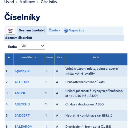
Úvod
Aplikace
Číselníky
Číselníky
Seznam číselníků
Číselník
Nápověda
Seznam číselníků
Sada :
#
Identifikátor
Verze
Stav
Popis
Volná služební místa, volná pracovní
1
AgendyCS
1
A
místa, volné lokality
2
ALTEDUK
1
A
Druh alternativního důkazu
Určení,platnosti či výskytu příslušného
3
ANONE
1
A
atributu (0-NE,1-ANO)
4
ASEOCHB
1
A
Chyba vyhodnocení ASEO
5
BADCERT
1
A
Neplatné kombinace certifikátů
6
BALEHROM
1
A
Druh balení - hromadná (CL181)