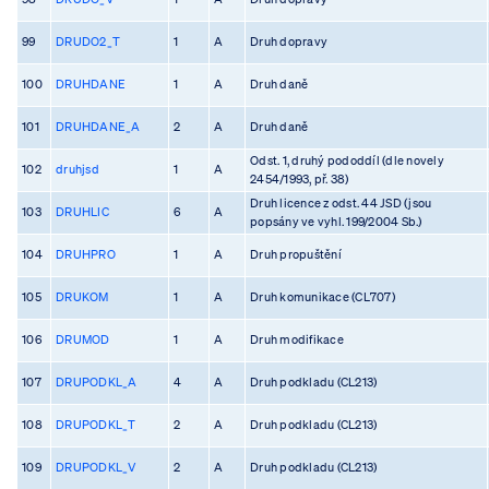
99
DRUDO2_T
1
A
Druh dopravy
100
DRUHDANE
1
A
Druh daně
101
DRUHDANE_A
2
A
Druh daně
Odst. 1, druhý pododdíl (dle novely
102
druhjsd
1
A
2454/1993, př. 38)
Druh licence z odst. 44 JSD (jsou
103
DRUHLIC
6
A
popsány ve vyhl. 199/2004 Sb.)
104
DRUHPRO
1
A
Druh propuštění
105
DRUKOM
1
A
Druh komunikace (CL707)
106
DRUMOD
1
A
Druh modifikace
107
DRUPODKL_A
4
A
Druh podkladu (CL213)
108
DRUPODKL_T
2
A
Druh podkladu (CL213)
109
DRUPODKL_V
2
A
Druh podkladu (CL213)