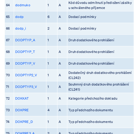
Kód důvodu odmítnutí předložení zásilky
64
dodmuko
1
A
u schváleného příjemce
65
dodp
6
A
Dodací podmínky
66
dodp_i
2
A
Dodací podmínky
67
DODPTYP_A
1
A
Druh dodatkového prohlášení
68
DODPTYP_T
1
A
Druh dodatkového prohlášení
69
DODPTYP_V
1
A
Druh dodatkového prohlášení
Dodatečný druh dodatkového prohlášení
70
DODPTYP2_V
1
A
(CL242)
Souhrnný druh dodatkového prohlášení
71
DODPTYP3_V
1
A
(CL241)
72
DOKKAT
1
A
Kategorie předchozího dokladu
73
DOKPRE
4
A
Typ předchozího dokumentu
74
DOKPRE_D
1
A
Typ předchozího dokumentu
75
DOKPRE3_A
2
A
Typ předchozího dokumentu