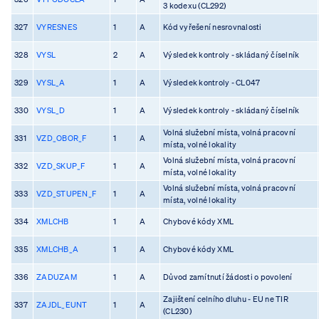
3 kodexu (CL292)
327
VYRESNES
1
A
Kód vyřešení nesrovnalosti
328
VYSL
2
A
Výsledek kontroly - skládaný číselník
329
VYSL_A
1
A
Výsledek kontroly - CL047
330
VYSL_D
1
A
Výsledek kontroly - skládaný číselník
Volná služební místa, volná pracovní
331
VZD_OBOR_F
1
A
místa, volné lokality
Volná služební místa, volná pracovní
332
VZD_SKUP_F
1
A
místa, volné lokality
Volná služební místa, volná pracovní
333
VZD_STUPEN_F
1
A
místa, volné lokality
334
XMLCHB
1
A
Chybové kódy XML
335
XMLCHB_A
1
A
Chybové kódy XML
336
ZADUZAM
1
A
Důvod zamítnutí žádosti o povolení
Zajištení celního dluhu - EU ne TIR
337
ZAJDL_EUNT
1
A
(CL230)