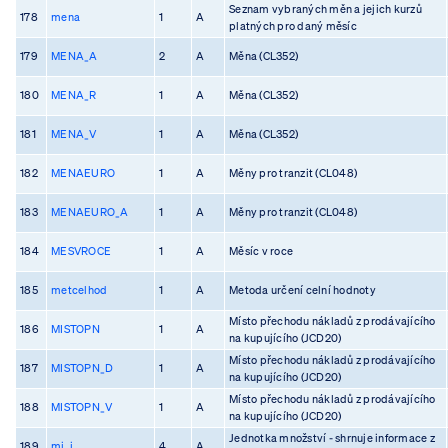
Seznam vybraných měn a jejich kurzů
178
mena
1
A
platných pro daný měsíc
179
MENA_A
2
A
Měna (CL352)
180
MENA_R
1
A
Měna (CL352)
181
MENA_V
1
A
Měna (CL352)
182
MENAEURO
1
A
Měny pro tranzit (CL048)
183
MENAEURO_A
1
A
Měny pro tranzit (CL048)
184
MESVROCE
1
A
Měsíc v roce
185
metcelhod
1
A
Metoda určení celní hodnoty
Místo přechodu nákladů z prodávajícího
186
MISTOPN
1
A
na kupujícího (JCD20)
Místo přechodu nákladů z prodávajícího
187
MISTOPN_D
1
A
na kupujícího (JCD20)
Místo přechodu nákladů z prodávajícího
188
MISTOPN_V
1
A
na kupujícího (JCD20)
Jednotka množství - shrnuje informace z
189
mj_i
4
A