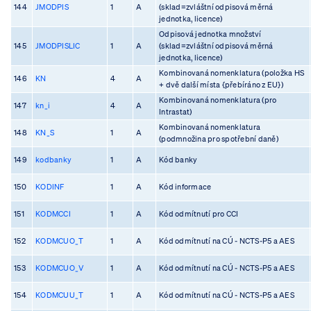
144
JMODPIS
1
A
(sklad=zvláštní odpisová měrná
jednotka, licence)
Odpisová jednotka množství
145
JMODPISLIC
1
A
(sklad=zvláštní odpisová měrná
jednotka, licence)
Kombinovaná nomenklatura (položka HS
146
KN
4
A
+ dvě další místa {přebíráno z EU})
Kombinovaná nomenklatura (pro
147
kn_i
4
A
Intrastat)
Kombinovaná nomenklatura
148
KN_S
1
A
(podmnožina pro spotřební daně)
149
kodbanky
1
A
Kód banky
150
KODINF
1
A
Kód informace
151
KODMCCI
1
A
Kód odmítnutí pro CCI
152
KODMCUO_T
1
A
Kód odmítnutí na CÚ - NCTS-P5 a AES
153
KODMCUO_V
1
A
Kód odmítnutí na CÚ - NCTS-P5 a AES
154
KODMCUU_T
1
A
Kód odmítnutí na CÚ - NCTS-P5 a AES