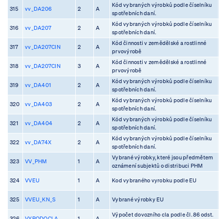
Kód vybraných výrobků podle číselníku
315
vv_DA206
2
A
spotřebních daní.
Kód vybraných výrobků podle číselníku
316
vv_DA207
2
A
spotřebních daní.
Kód činnosti v zemědělské a rostlinné
317
vv_DA207CIN
2
A
prvovýrobě
Kód činnosti v zemědělské a rostlinné
318
vv_DA207CIN
3
A
prvovýrobě
Kód vybraných výrobků podle číselníku
319
vv_DA401
2
A
spotřebních daní.
Kód vybraných výrobků podle číselníku
320
vv_DA403
2
A
spotřebních daní.
Kód vybraných výrobků podle číselníku
321
vv_DA404
2
A
spotřebních daní.
Kód vybraných výrobků podle číselníku
322
vv_DA74X
2
A
spotřebních daní.
Vybrané výrobky, které jsou předmětem
323
VV_PHM
1
A
oznámení subjektů o distribuci PHM
324
VVEU
1
A
Kod vybraného vyrobku podle EU
325
VVEU_KN_S
1
A
Vybrané výrobky EU
Výpočet dovozního cla podle čl. 86 odst.
326
VYPODOCLA
1
A