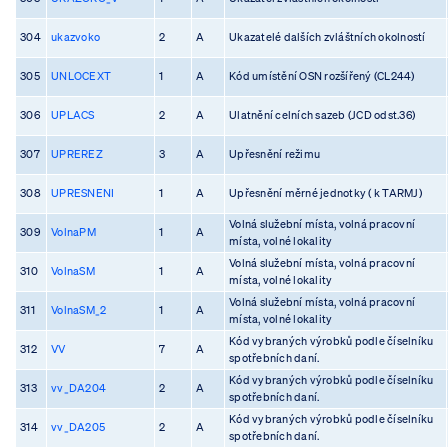
304
ukazvoko
2
A
Ukazatelé dalších zvláštních okolností
305
UNLOCEXT
1
A
Kód umístění OSN rozšířený (CL244)
306
UPLACS
2
A
Ulatnění celních sazeb (JCD odst.36)
307
UPREREZ
3
A
Upřesnění režimu
308
UPRESNENI
1
A
Upřesnění měrné jednotky ( k TARMJ)
Volná služební místa, volná pracovní
309
VolnaPM
1
A
místa, volné lokality
Volná služební místa, volná pracovní
310
VolnaSM
1
A
místa, volné lokality
Volná služební místa, volná pracovní
311
VolnaSM_2
1
A
místa, volné lokality
Kód vybraných výrobků podle číselníku
312
VV
7
A
spotřebních daní.
Kód vybraných výrobků podle číselníku
313
vv_DA204
2
A
spotřebních daní.
Kód vybraných výrobků podle číselníku
314
vv_DA205
2
A
spotřebních daní.