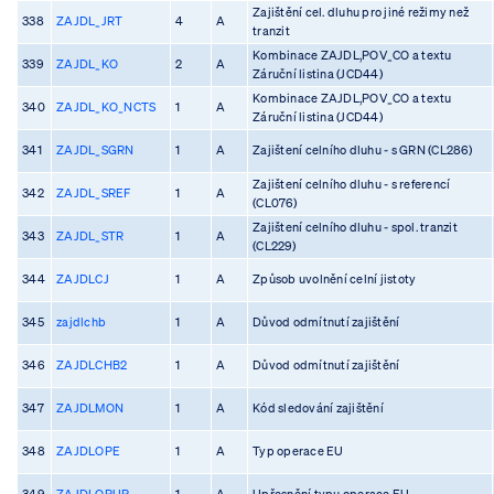
Zajištění cel. dluhu pro jiné režimy než
338
ZAJDL_JRT
4
A
tranzit
Kombinace ZAJDL,POV_CO a textu
339
ZAJDL_KO
2
A
Záruční listina (JCD44)
Kombinace ZAJDL,POV_CO a textu
340
ZAJDL_KO_NCTS
1
A
Záruční listina (JCD44)
341
ZAJDL_SGRN
1
A
Zajištení celního dluhu - s GRN (CL286)
Zajištení celního dluhu - s referencí
342
ZAJDL_SREF
1
A
(CL076)
Zajištení celního dluhu - spol. tranzit
343
ZAJDL_STR
1
A
(CL229)
344
ZAJDLCJ
1
A
Způsob uvolnění celní jistoty
345
zajdlchb
1
A
Důvod odmítnutí zajištění
346
ZAJDLCHB2
1
A
Důvod odmítnutí zajištění
347
ZAJDLMON
1
A
Kód sledování zajištění
348
ZAJDLOPE
1
A
Typ operace EU
349
ZAJDLOPUP
1
A
Upřesnění typu operace EU