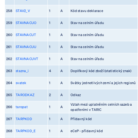
258
STAV2_V
1
A
Kód stavu deklarace
259
STAVNACUO
1
A
Stav na celním úřadu
260
STAVNACUT
1
A
Stav na celním úřadu
261
STAVNACUU
1
A
Stav na celním úřadu
262
STAVNACUVT
1
A
Stav na celním úřadu
263
stazna_i
4
A
Doplňkový kód zboží (statistický znak)
264
svatek
1
A
Svátky jednotlivých zemí a jejich regionů
265
TARODKAZ
2
A
Odkaz
Vztah mezi uplatněním celních sazeb a
266
taropat
1
A
opatřeními v TARIC
267
TARPKOD
1
A
Přídavný kód
268
TARPKOD_E
1
A
eCeP - přídavný kód