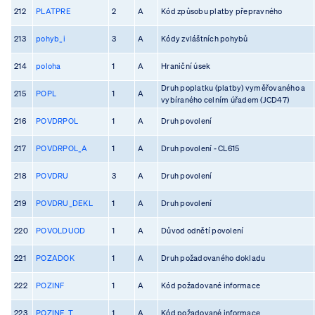
212
PLATPRE
2
A
Kód způsobu platby přepravného
213
pohyb_i
3
A
Kódy zvláštních pohybů
214
poloha
1
A
Hraniční úsek
Druh poplatku (platby) vyměřovaného a
215
POPL
1
A
vybíraného celním úřadem (JCD47)
216
POVDRPOL
1
A
Druh povolení
217
POVDRPOL_A
1
A
Druh povolení - CL615
218
POVDRU
3
A
Druh povolení
219
POVDRU_DEKL
1
A
Druh povolení
220
POVOLDUOD
1
A
Důvod odnětí povolení
221
POZADOK
1
A
Druh požadovaného dokladu
222
POZINF
1
A
Kód požadované informace
223
POZINF_T
1
A
Kód požadované informace