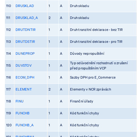
110
DRUSKLAD
1
A
Druh skladu
111
DRUSKLAD_A
2
A
Druh skladu
112
DRUTDNTIR
1
A
Druh tranzitní deklarace - bez TIR
113
DRUTDSTIR
1
A
Druh tranzitní deklarace - pro TIR
114
DUNEPROP
1
A
Důvody nepropuštění
Typ odůvodnění rozhodnutí o zrušení
115
DUVSTOV
1
A
před propuštěním VCP
116
ECOM_DPH
1
A
Sazby DPH pro E_Commerce
117
ELEMENT
2
A
Elementy v NCR zprávách
118
FINU
1
A
Finanční úřady
119
FUNCHB
1
A
Kód funkční chyby
120
FUNCHB_A
1
A
Kód funkční chyby
121
FUNCHBNA
1
A
Kód funkční chyby