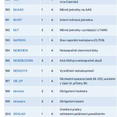
více číselníků
190
MJAAD
1
A
Měrné jednotky na AAD
191
MJINT
1
A
Interní měnová jednotka
192
MJT
2
A
Měrné jednotky vycházející z TARIC
193
NAPKON
1
A
Stav naplnění kontejneru (CL709)
194
NEBCHEM
1
A
Nebezpečné chemické látky
195
NEBZBOZOSN
3
A
Kód OSN pro nebezpečné zboží
196
NEDOVYS
1
A
Vysvětlení nedostupnosti
Obchodní operace (odst.24 JCD; uvedeno
197
OB_OP
1
A
v části IX. přílohy 16)
198
oblcislo
2
A
Obligatorní hodnota
199
oblpopis
2
A
Obligatorní popis
Ulehčení platby
200
ODKLAD
1
A
odkladem,splátkami,posečkáním