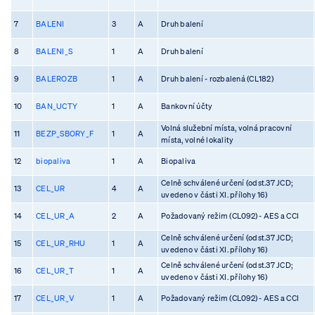
7
BALENI
3
A
Druh balení
8
BALENI_S
1
A
Druh balení
9
BALEROZB
1
A
Druh balení - rozbalená (CL182)
10
BAN_UCTY
1
A
Bankovní účty
Volná služební místa, volná pracovní
11
BEZP_SBORY_F
1
A
místa, volné lokality
12
biopaliva
1
A
Biopaliva
Celně schválené určení (odst.37 JCD;
13
CEL_UR
4
A
uvedeno v části XI. přílohy 16)
14
CEL_UR_A
2
A
Požadovaný režim (CL092) - AES a CCI
Celně schválené určení (odst.37 JCD;
15
CEL_UR_RHU
1
A
uvedeno v části XI. přílohy 16)
Celně schválené určení (odst.37 JCD;
16
CEL_UR_T
1
A
uvedeno v části XI. přílohy 16)
17
CEL_UR_V
1
A
Požadovaný režim (CL092) - AES a CCI