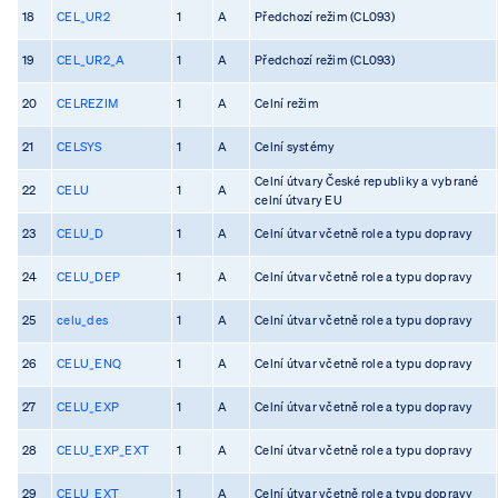
18
CEL_UR2
1
A
Předchozí režim (CL093)
19
CEL_UR2_A
1
A
Předchozí režim (CL093)
20
CELREZIM
1
A
Celní režim
21
CELSYS
1
A
Celní systémy
Celní útvary České republiky a vybrané
22
CELU
1
A
celní útvary EU
23
CELU_D
1
A
Celní útvar včetně role a typu dopravy
24
CELU_DEP
1
A
Celní útvar včetně role a typu dopravy
25
celu_des
1
A
Celní útvar včetně role a typu dopravy
26
CELU_ENQ
1
A
Celní útvar včetně role a typu dopravy
27
CELU_EXP
1
A
Celní útvar včetně role a typu dopravy
28
CELU_EXP_EXT
1
A
Celní útvar včetně role a typu dopravy
29
CELU_EXT
1
A
Celní útvar včetně role a typu dopravy