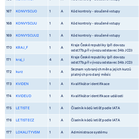
167
KONVYSCUO
1
A
Kód kontroly - sloučené vstupy
168
KONVYSCUU
1
A
Kód kontroly - sloučené vstupy
169
KONVYSCUU2
1
A
Kód kontroly - sloučené vstupy
Kraje České republiky (při dovozu
170
KRAJ_F
1
A
odst.17b,při vývozu odstavec 34b JCD)
Kraje České republiky (při dovozu
171
kraj_i
4
A
odst.17b,při vývozu odstavec 34b JCD)
Seznam vybraných měn a jejich kurzů
172
kurz
1
A
platných pro daný měsíc
173
KVIDEN
1
A
Kvalifikátor identifikace
174
KVIDEUD
1
A
Kvalifikátor identifikace události
175
LETISTE
1
A
Číselník kódů letišť podle IATA
176
LETISTECZ
1
A
Číselník kódů letišť podle IATA
177
LOKALITYVSM
1
A
Administrace systému