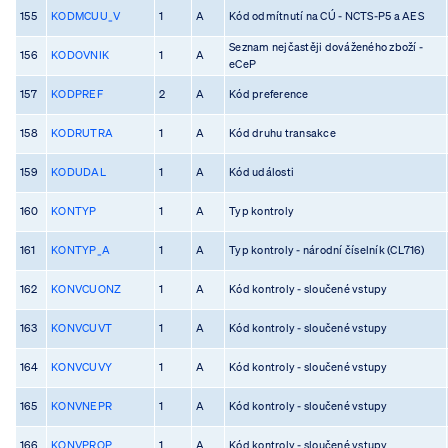
155
KODMCUU_V
1
A
Kód odmítnutí na CÚ - NCTS-P5 a AES
Seznam nejčastěji dováženého zboží -
156
KODOVNIK
1
A
eCeP
157
KODPREF
2
A
Kód preference
158
KODRUTRA
1
A
Kód druhu transakce
159
KODUDAL
1
A
Kód události
160
KONTYP
1
A
Typ kontroly
161
KONTYP_A
1
A
Typ kontroly - národní číselník (CL716)
162
KONVCUONZ
1
A
Kód kontroly - sloučené vstupy
163
KONVCUVT
1
A
Kód kontroly - sloučené vstupy
164
KONVCUVY
1
A
Kód kontroly - sloučené vstupy
165
KONVNEPR
1
A
Kód kontroly - sloučené vstupy
166
KONVPROP
1
A
Kód kontroly - sloučené vstupy