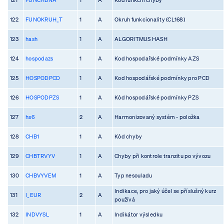
122
FUNOKRUH_T
1
A
Okruh funkcionality (CL168)
123
hash
1
A
ALGORITMUS HASH
124
hospodazs
1
A
Kod hospodařské podmínky AZS
125
HOSPODPCD
1
A
Kod hospodářské podmínky pro PCD
126
HOSPODPZS
1
A
Kód hospodářské podmínky PZS
127
hs6
2
A
Harmonizovaný systém - položka
128
CHB1
1
A
Kód chyby
129
CHBTRVYV
1
A
Chyby při kontrole tranzitu po vývozu
130
CHBVYVEM
1
A
Typ nesouladu
Indikace, pro jaký účel se příslušný kurz
131
I_EUR
2
A
používá
132
INDVYSL
1
A
Indikátor výsledku