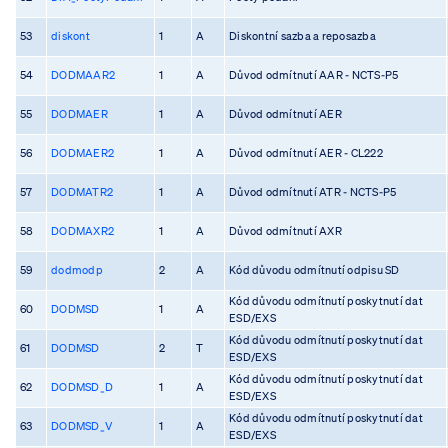
53
diskont
1
A
Diskontní sazba a reposazba
54
DODMAAR2
1
A
Důvod odmítnutí AAR - NCTS-P5
55
DODMAER
1
A
Důvod odmítnutí AER
56
DODMAER2
1
A
Důvod odmítnutí AER - CL222
57
DODMATR2
1
A
Důvod odmítnutí ATR - NCTS-P5
58
DODMAXR2
1
A
Důvod odmítnutí AXR
59
dodmodp
2
A
Kód důvodu odmítnutí odpisu SD
Kód důvodu odmítnutí poskytnutí dat
60
DODMSD
1
A
ESD/EXS
Kód důvodu odmítnutí poskytnutí dat
61
DODMSD
2
T
ESD/EXS
Kód důvodu odmítnutí poskytnutí dat
62
DODMSD_D
1
A
ESD/EXS
Kód důvodu odmítnutí poskytnutí dat
63
DODMSD_V
1
A
ESD/EXS