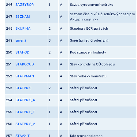
246
SAZBYBOR
1
A
Sazba vyrovnávacího úroku
Seznam číselníků a číselníkových sad pro
247
SEZNAM
1
A
Aktuální číselníky
248
SKUPINA
2
A
Skupina v ECR zprávách
249
smer_i
3
A
Směr (přijetí či odeslání)
250
STAHOD
2
A
Kód stanovení hodnoty
251
STAKOCUD
1
A
Stav kontroly na CÚ dohledu
252
STATPMAN
1
A
Stav položky manifestu
253
STATPRIS
2
A
Státní příslušnost
254
STATPRIS_A
1
A
Státní příslušnost
255
STATPRIS_T
1
A
Státní příslušnost
256
STATPRIS_V
1
A
Státní příslušnost
257
STAV2_T
1
A
Kód stavu deklarace