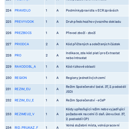
224
PRAVIDLO
1
A
Podmínky/pravidla v ECR zprávách
225
PREVYVDOK
1
A
Druh předchozího vývozního dokladu
226
PREZBOCS
1
A
Převod zboží - zboží
227
PRIODCA
2
A
Kód přičtených a odečtených částek
Indikace, zda kód platí pro Extrastat
228
PRO
2
A
nebo Intrastat
229
RAKODOBL_A
1
A
Kód rizikové oblasti
230
REGION
1
A
Regiony jednotlivých zemí
Režim Společenství (odst. 37, 2. pododdil
231
REZIM_EU
1
A
JSD)
232
REZIM_EU_E
1
A
Režim Společenství - eCeP
Kódy upřesňující režim nebo vyjadřující
233
REZIMEU2_V
1
A
požadavek na celní či daň. úlevu (kol. 37,
2. pododdíl CP)
Volná služební místa, volná pracovní
234
RID_PRUKAZ_F
1
A