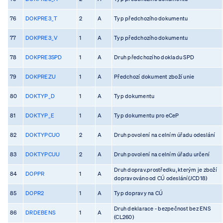
76
DOKPRE3_T
2
A
Typ předchozího dokumentu
77
DOKPRE3_V
1
A
Typ předchozího dokumentu
78
DOKPRE3SPD
1
A
Druh předchozího dokladu SPD
79
DOKPREZU
1
A
Předchozí dokument zboží unie
80
DOKTYP_D
1
A
Typ dokumentu
81
DOKTYP_E
1
A
Typ dokumentu pro eCeP
82
DOKTYPCUO
2
A
Druh povolení na celním úřadu odeslání
83
DOKTYPCUU
2
A
Druh povolení na celním úřadu určení
Druh doprav.prostředku, kterým je zboží
84
DOPPR
1
A
dopravováno od CÚ odeslání(JCD18)
85
DOPR2
1
A
Typ dopravy na CÚ
Druh deklarace - bezpečnost bez ENS
86
DRDEBENS
1
A
(CL260)