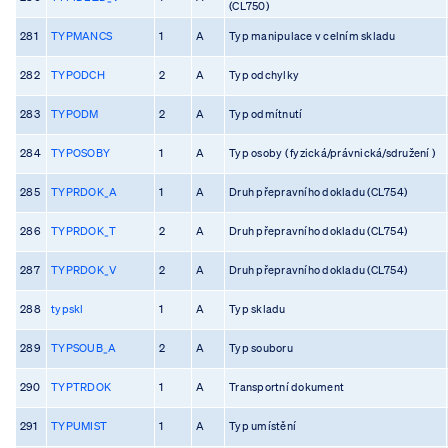
(CL750)
281
TYPMANCS
1
A
Typ manipulace v celním skladu
282
TYPODCH
2
A
Typ odchylky
283
TYPODM
2
A
Typ odmítnutí
284
TYPOSOBY
1
A
Typ osoby ( fyzická/právnická/sdružení )
285
TYPRDOK_A
1
A
Druh přepravního dokladu (CL754)
286
TYPRDOK_T
2
A
Druh přepravního dokladu (CL754)
287
TYPRDOK_V
2
A
Druh přepravního dokladu (CL754)
288
typskl
1
A
Typ skladu
289
TYPSOUB_A
2
A
Typ souboru
290
TYPTRDOK
1
A
Transportní dokument
291
TYPUMIST
1
A
Typ umístění