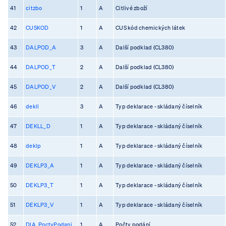
41
citzbo
1
A
Citlivé zboží
42
CUSKOD
1
A
CUS kód chemických látek
43
DALPOD_A
3
A
Další podklad (CL380)
44
DALPOD_T
2
A
Další podklad (CL380)
45
DALPOD_V
2
A
Další podklad (CL380)
46
dekll
3
A
Typ deklarace - skládaný číselník
47
DEKLL_D
1
A
Typ deklarace - skládaný číselník
48
deklp
1
A
Typ deklarace - skládaný číselník
49
DEKLP3_A
1
A
Typ deklarace - skládaný číselník
50
DEKLP3_T
1
A
Typ deklarace - skládaný číselník
51
DEKLP3_V
1
A
Typ deklarace - skládaný číselník
52
DIA_PoctyPodani
1
A
Počty podání