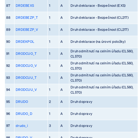
87
DRDEBEXS
1
A
Druh deklarace - Bezpečnost (EXS)
88
DRDEBEZP_T
1
A
Druh deklarace - Bezpečnost (CL217)
89
DRDEBEZP_V
1
A
Druh deklarace - Bezpečnost (CL217)
90
DRDEKPOL
1
A
Druh deklarace (na úrovni položky)
Druh odmítnutí na celním úřadu (CL560,
91
DRODCUO_T
1
A
CL570)
Druh odmítnutí na celním úřadu (CL560,
92
DRODCUO_V
1
A
CL570)
Druh odmítnutí na celním úřadu (CL560,
93
DRODCUU_T
1
A
CL570)
Druh odmítnutí na celním úřadu (CL560,
94
DRODCUU_V
1
A
CL570)
95
DRUDO
2
A
Druh dopravy
96
DRUDO_D
1
A
Druh dopravy
97
drudo_i
3
A
Druh dopravy
98
DRUDO_V
1
A
Druh dopravy