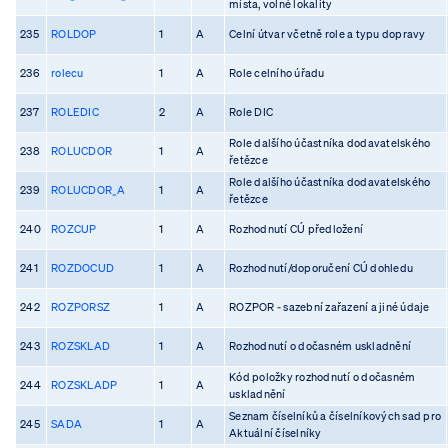
místa, volné lokality
235
ROLDOP
1
A
Celní útvar včetně role a typu dopravy
236
rolecu
1
A
Role celního úřadu
237
ROLEDIC
2
A
Role DIC
Role dalšího účastníka dodavatelského
238
ROLUCDOR
1
A
řetězce
Role dalšího účastníka dodavatelského
239
ROLUCDOR_A
1
A
řetězce
240
ROZCUP
1
A
Rozhodnutí CÚ předložení
241
ROZDOCUD
1
A
Rozhodnutí/doporučení CÚ dohledu
242
ROZPORSZ
1
A
ROZPOR - sazební zařazení a jiné údaje
243
ROZSKLAD
1
A
Rozhodnutí o dočasném uskladnění
Kód položky rozhodnutí o dočasném
244
ROZSKLADP
1
A
uskladnění
Seznam číselníků a číselníkových sad pro
245
SADA
1
A
Aktuální číselníky