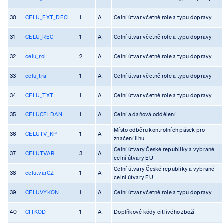
30
CELU_EXT_DECL
1
A
Celní útvar včetně role a typu dopravy
31
CELU_REC
1
A
Celní útvar včetně role a typu dopravy
32
celu_rol
2
A
Celní útvar včetně role a typu dopravy
33
celu_tra
1
A
Celní útvar včetně role a typu dopravy
34
CELU_TXT
1
A
Celní útvar včetně role a typu dopravy
35
CELUCELDAN
1
A
Celní a daňová oddělení
Místo odběru kontrolních pásek pro
36
CELUTV_KP
1
A
značení lihu
Celní útvary České republiky a vybrané
37
CELUTVAR
3
A
celní útvary EU
Celní útvary České republiky a vybrané
38
celutvarCZ
1
A
celní útvary EU
39
CELUVYKON
1
A
Celní útvar včetně role a typu dopravy
40
CITKOD
1
A
Doplňkové kódy citlivého zboží