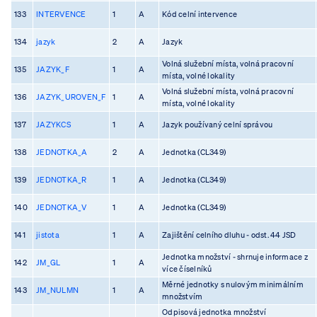
133
INTERVENCE
1
A
Kód celní intervence
134
jazyk
2
A
Jazyk
Volná služební místa, volná pracovní
135
JAZYK_F
1
A
místa, volné lokality
Volná služební místa, volná pracovní
136
JAZYK_UROVEN_F
1
A
místa, volné lokality
137
JAZYKCS
1
A
Jazyk používaný celní správou
138
JEDNOTKA_A
2
A
Jednotka (CL349)
139
JEDNOTKA_R
1
A
Jednotka (CL349)
140
JEDNOTKA_V
1
A
Jednotka (CL349)
141
jistota
1
A
Zajištění celního dluhu - odst. 44 JSD
Jednotka množství - shrnuje informace z
142
JM_GL
1
A
více číselníků
Měrné jednotky s nulovým minimálním
143
JM_NULMN
1
A
množstvím
Odpisová jednotka množství