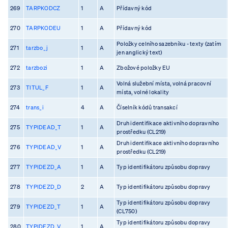
269
TARPKODCZ
1
A
Přídavný kód
270
TARPKODEU
1
A
Přídavný kód
Položky celního sazebníku - texty (zatím
271
tarzbo_j
1
A
jen anglický text)
272
tarzbozi
1
A
Zbožové položky EU
Volná služební místa, volná pracovní
273
TITUL_F
1
A
místa, volné lokality
274
trans_i
4
A
Číselník kódů transakcí
Druh identifikace aktivního dopravního
275
TYPIDEAD_T
1
A
prostředku (CL219)
Druh identifikace aktivního dopravního
276
TYPIDEAD_V
1
A
prostředku (CL219)
277
TYPIDEZD_A
1
A
Typ identifikátoru způsobu dopravy
278
TYPIDEZD_D
2
A
Typ identifikátoru způsobu dopravy
Typ identifikátoru způsobu dopravy
279
TYPIDEZD_T
1
A
(CL750)
Typ identifikátoru způsobu dopravy
280
TYPIDEZD_V
1
A