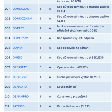
(odstavec 48 JCD)
Kód důvodu odmítnutí dotazu na zásilku
201
ODMDOZAS_T
1
A
CL184
Kód důvodu odmítnutí dotazu na zásilku
202
ODMDOZAS_V
1
A
CL184
Indikace seznamu odpadů v němž se
203
ODPADY
1
A
příslušné zboží nachází (JCD31)
204
ODPADYZV
1
A
Kód způsobu využití odpadů
205
ODPPAT
1
A
Kód odpovědi na pátrání
206
OMESD
1
A
Kód důvodu odmítnutí dat ESD/EXS
207
OPERSTAT
3
A
Operační status (CL971)
208
OSPOTVYS
1
A
Osoba potvrzující výstup (CL205)
209
OZNADRU
1
A
Druh oznámení
210
OZNAMPRO
1
A
Oznámení o propuštění
211
PATINFO
1
A
Pátrací informace (CL210)