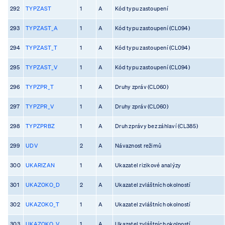
292
TYPZAST
1
A
Kód typu zastoupení
293
TYPZAST_A
1
A
Kód typu zastoupení (CL094)
294
TYPZAST_T
1
A
Kód typu zastoupení (CL094)
295
TYPZAST_V
1
A
Kód typu zastoupení (CL094)
296
TYPZPR_T
1
A
Druhy zpráv (CL060)
297
TYPZPR_V
1
A
Druhy zpráv (CL060)
298
TYPZPRBZ
1
A
Druh zprávy bez záhlaví (CL385)
299
UDV
2
A
Návaznost režimů
300
UKARIZAN
1
A
Ukazatel rizikové analýzy
301
UKAZOKO_D
2
A
Ukazatel zvláštních okolností
302
UKAZOKO_T
1
A
Ukazatel zvláštních okolností
303
UKAZOKO_V
1
A
Ukazatel zvláštních okolností