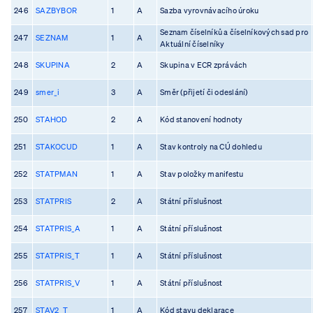
246
SAZBYBOR
1
A
Sazba vyrovnávacího úroku
Seznam číselníků a číselníkových sad pro
247
SEZNAM
1
A
Aktuální číselníky
248
SKUPINA
2
A
Skupina v ECR zprávách
249
smer_i
3
A
Směr (přijetí či odeslání)
250
STAHOD
2
A
Kód stanovení hodnoty
251
STAKOCUD
1
A
Stav kontroly na CÚ dohledu
252
STATPMAN
1
A
Stav položky manifestu
253
STATPRIS
2
A
Státní příslušnost
254
STATPRIS_A
1
A
Státní příslušnost
255
STATPRIS_T
1
A
Státní příslušnost
256
STATPRIS_V
1
A
Státní příslušnost
257
STAV2_T
1
A
Kód stavu deklarace