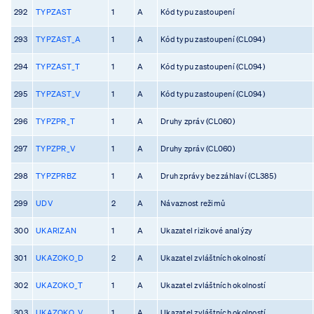
292
TYPZAST
1
A
Kód typu zastoupení
293
TYPZAST_A
1
A
Kód typu zastoupení (CL094)
294
TYPZAST_T
1
A
Kód typu zastoupení (CL094)
295
TYPZAST_V
1
A
Kód typu zastoupení (CL094)
296
TYPZPR_T
1
A
Druhy zpráv (CL060)
297
TYPZPR_V
1
A
Druhy zpráv (CL060)
298
TYPZPRBZ
1
A
Druh zprávy bez záhlaví (CL385)
299
UDV
2
A
Návaznost režimů
300
UKARIZAN
1
A
Ukazatel rizikové analýzy
301
UKAZOKO_D
2
A
Ukazatel zvláštních okolností
302
UKAZOKO_T
1
A
Ukazatel zvláštních okolností
303
UKAZOKO_V
1
A
Ukazatel zvláštních okolností