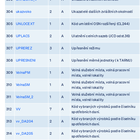
304
ukazvoko
2
A
Ukazatelé dalších zvláštních okolností
305
UNLOCEXT
1
A
Kód umístění OSN rozšířený (CL244)
306
UPLACS
2
A
Ulatnění celních sazeb (JCD odst.36)
307
UPREREZ
3
A
Upřesnění režimu
308
UPRESNENI
1
A
Upřesnění měrné jednotky ( k TARMJ)
Volná služební místa, volná pracovní
309
VolnaPM
1
A
místa, volné lokality
Volná služební místa, volná pracovní
310
VolnaSM
1
A
místa, volné lokality
Volná služební místa, volná pracovní
311
VolnaSM_2
1
A
místa, volné lokality
Kód vybraných výrobků podle číselníku
312
VV
7
A
spotřebních daní.
Kód vybraných výrobků podle číselníku
313
vv_DA204
2
A
spotřebních daní.
Kód vybraných výrobků podle číselníku
314
vv_DA205
2
A
spotřebních daní.