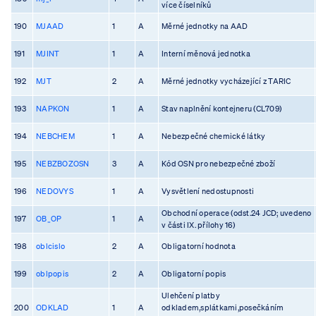
více číselníků
190
MJAAD
1
A
Měrné jednotky na AAD
191
MJINT
1
A
Interní měnová jednotka
192
MJT
2
A
Měrné jednotky vycházející z TARIC
193
NAPKON
1
A
Stav naplnění kontejneru (CL709)
194
NEBCHEM
1
A
Nebezpečné chemické látky
195
NEBZBOZOSN
3
A
Kód OSN pro nebezpečné zboží
196
NEDOVYS
1
A
Vysvětlení nedostupnosti
Obchodní operace (odst.24 JCD; uvedeno
197
OB_OP
1
A
v části IX. přílohy 16)
198
oblcislo
2
A
Obligatorní hodnota
199
oblpopis
2
A
Obligatorní popis
Ulehčení platby
200
ODKLAD
1
A
odkladem,splátkami,posečkáním