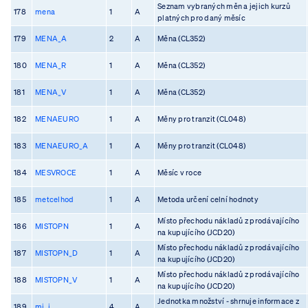
Seznam vybraných měn a jejich kurzů
178
mena
1
A
platných pro daný měsíc
179
MENA_A
2
A
Měna (CL352)
180
MENA_R
1
A
Měna (CL352)
181
MENA_V
1
A
Měna (CL352)
182
MENAEURO
1
A
Měny pro tranzit (CL048)
183
MENAEURO_A
1
A
Měny pro tranzit (CL048)
184
MESVROCE
1
A
Měsíc v roce
185
metcelhod
1
A
Metoda určení celní hodnoty
Místo přechodu nákladů z prodávajícího
186
MISTOPN
1
A
na kupujícího (JCD20)
Místo přechodu nákladů z prodávajícího
187
MISTOPN_D
1
A
na kupujícího (JCD20)
Místo přechodu nákladů z prodávajícího
188
MISTOPN_V
1
A
na kupujícího (JCD20)
Jednotka množství - shrnuje informace z
189
mj_i
4
A