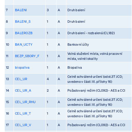
7
BALENI
3
A
Druh balení
8
BALENI_S
1
A
Druh balení
9
BALEROZB
1
A
Druh balení - rozbalená (CL182)
10
BAN_UCTY
1
A
Bankovní účty
Volná služební místa, volná pracovní
11
BEZP_SBORY_F
1
A
místa, volné lokality
12
biopaliva
1
A
Biopaliva
Celně schválené určení (odst.37 JCD;
13
CEL_UR
4
A
uvedeno v části XI. přílohy 16)
14
CEL_UR_A
2
A
Požadovaný režim (CL092) - AES a CCI
Celně schválené určení (odst.37 JCD;
15
CEL_UR_RHU
1
A
uvedeno v části XI. přílohy 16)
Celně schválené určení (odst.37 JCD;
16
CEL_UR_T
1
A
uvedeno v části XI. přílohy 16)
17
CEL_UR_V
1
A
Požadovaný režim (CL092) - AES a CCI