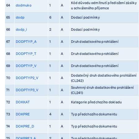
Kód důvodu odmítnutí předložení zásilky
64
dodmuko
1
A
u schváleného příjemce
65
dodp
6
A
Dodací podmínky
66
dodp_i
2
A
Dodací podmínky
67
DODPTYP_A
1
A
Druh dodatkového prohlášení
68
DODPTYP_T
1
A
Druh dodatkového prohlášení
69
DODPTYP_V
1
A
Druh dodatkového prohlášení
Dodatečný druh dodatkového prohlášení
70
DODPTYP2_V
1
A
(CL242)
Souhrnný druh dodatkového prohlášení
71
DODPTYP3_V
1
A
(CL241)
72
DOKKAT
1
A
Kategorie předchozího dokladu
73
DOKPRE
4
A
Typ předchozího dokumentu
74
DOKPRE_D
1
A
Typ předchozího dokumentu
75
DOKPRE3_A
2
A
Typ předchozího dokumentu