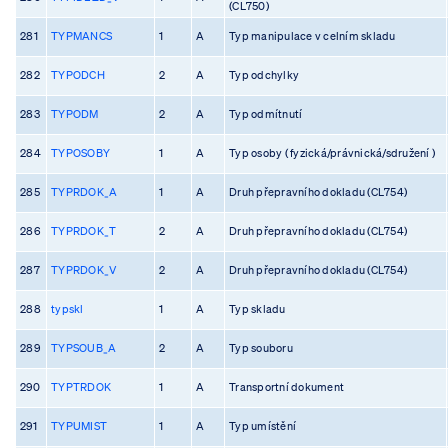
(CL750)
281
TYPMANCS
1
A
Typ manipulace v celním skladu
282
TYPODCH
2
A
Typ odchylky
283
TYPODM
2
A
Typ odmítnutí
284
TYPOSOBY
1
A
Typ osoby ( fyzická/právnická/sdružení )
285
TYPRDOK_A
1
A
Druh přepravního dokladu (CL754)
286
TYPRDOK_T
2
A
Druh přepravního dokladu (CL754)
287
TYPRDOK_V
2
A
Druh přepravního dokladu (CL754)
288
typskl
1
A
Typ skladu
289
TYPSOUB_A
2
A
Typ souboru
290
TYPTRDOK
1
A
Transportní dokument
291
TYPUMIST
1
A
Typ umístění