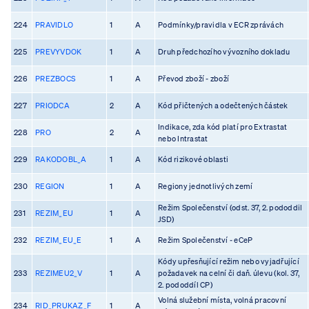
224
PRAVIDLO
1
A
Podmínky/pravidla v ECR zprávách
225
PREVYVDOK
1
A
Druh předchozího vývozního dokladu
226
PREZBOCS
1
A
Převod zboží - zboží
227
PRIODCA
2
A
Kód přičtených a odečtených částek
Indikace, zda kód platí pro Extrastat
228
PRO
2
A
nebo Intrastat
229
RAKODOBL_A
1
A
Kód rizikové oblasti
230
REGION
1
A
Regiony jednotlivých zemí
Režim Společenství (odst. 37, 2. pododdil
231
REZIM_EU
1
A
JSD)
232
REZIM_EU_E
1
A
Režim Společenství - eCeP
Kódy upřesňující režim nebo vyjadřující
233
REZIMEU2_V
1
A
požadavek na celní či daň. úlevu (kol. 37,
2. pododdíl CP)
Volná služební místa, volná pracovní
234
RID_PRUKAZ_F
1
A