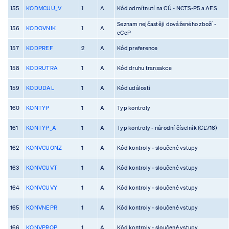
155
KODMCUU_V
1
A
Kód odmítnutí na CÚ - NCTS-P5 a AES
Seznam nejčastěji dováženého zboží -
156
KODOVNIK
1
A
eCeP
157
KODPREF
2
A
Kód preference
158
KODRUTRA
1
A
Kód druhu transakce
159
KODUDAL
1
A
Kód události
160
KONTYP
1
A
Typ kontroly
161
KONTYP_A
1
A
Typ kontroly - národní číselník (CL716)
162
KONVCUONZ
1
A
Kód kontroly - sloučené vstupy
163
KONVCUVT
1
A
Kód kontroly - sloučené vstupy
164
KONVCUVY
1
A
Kód kontroly - sloučené vstupy
165
KONVNEPR
1
A
Kód kontroly - sloučené vstupy
166
KONVPROP
1
A
Kód kontroly - sloučené vstupy