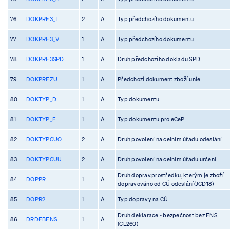
76
DOKPRE3_T
2
A
Typ předchozího dokumentu
77
DOKPRE3_V
1
A
Typ předchozího dokumentu
78
DOKPRE3SPD
1
A
Druh předchozího dokladu SPD
79
DOKPREZU
1
A
Předchozí dokument zboží unie
80
DOKTYP_D
1
A
Typ dokumentu
81
DOKTYP_E
1
A
Typ dokumentu pro eCeP
82
DOKTYPCUO
2
A
Druh povolení na celním úřadu odeslání
83
DOKTYPCUU
2
A
Druh povolení na celním úřadu určení
Druh doprav.prostředku, kterým je zboží
84
DOPPR
1
A
dopravováno od CÚ odeslání(JCD18)
85
DOPR2
1
A
Typ dopravy na CÚ
Druh deklarace - bezpečnost bez ENS
86
DRDEBENS
1
A
(CL260)