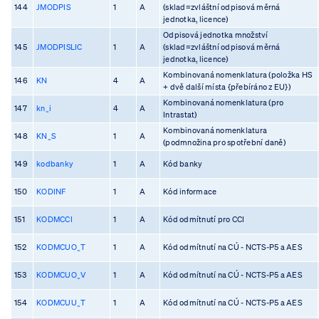
144
JMODPIS
1
A
(sklad=zvláštní odpisová měrná
jednotka, licence)
Odpisová jednotka množství
145
JMODPISLIC
1
A
(sklad=zvláštní odpisová měrná
jednotka, licence)
Kombinovaná nomenklatura (položka HS
146
KN
4
A
+ dvě další místa {přebíráno z EU})
Kombinovaná nomenklatura (pro
147
kn_i
4
A
Intrastat)
Kombinovaná nomenklatura
148
KN_S
1
A
(podmnožina pro spotřební daně)
149
kodbanky
1
A
Kód banky
150
KODINF
1
A
Kód informace
151
KODMCCI
1
A
Kód odmítnutí pro CCI
152
KODMCUO_T
1
A
Kód odmítnutí na CÚ - NCTS-P5 a AES
153
KODMCUO_V
1
A
Kód odmítnutí na CÚ - NCTS-P5 a AES
154
KODMCUU_T
1
A
Kód odmítnutí na CÚ - NCTS-P5 a AES