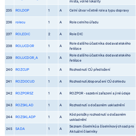
místa, volné lokality
235
ROLDOP
1
A
Celní útvar včetně role a typu dopravy
236
rolecu
1
A
Role celního úřadu
237
ROLEDIC
2
A
Role DIC
Role dalšího účastníka dodavatelského
238
ROLUCDOR
1
A
řetězce
Role dalšího účastníka dodavatelského
239
ROLUCDOR_A
1
A
řetězce
240
ROZCUP
1
A
Rozhodnutí CÚ předložení
241
ROZDOCUD
1
A
Rozhodnutí/doporučení CÚ dohledu
242
ROZPORSZ
1
A
ROZPOR - sazební zařazení a jiné údaje
243
ROZSKLAD
1
A
Rozhodnutí o dočasném uskladnění
Kód položky rozhodnutí o dočasném
244
ROZSKLADP
1
A
uskladnění
Seznam číselníků a číselníkových sad pro
245
SADA
1
A
Aktuální číselníky