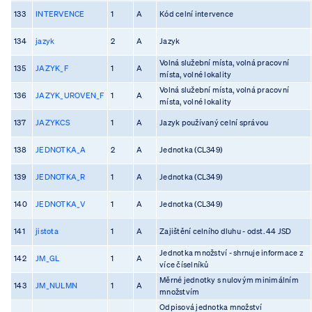
133
INTERVENCE
1
A
Kód celní intervence
134
jazyk
2
A
Jazyk
Volná služební místa, volná pracovní
135
JAZYK_F
1
A
místa, volné lokality
Volná služební místa, volná pracovní
136
JAZYK_UROVEN_F
1
A
místa, volné lokality
137
JAZYKCS
1
A
Jazyk používaný celní správou
138
JEDNOTKA_A
2
A
Jednotka (CL349)
139
JEDNOTKA_R
1
A
Jednotka (CL349)
140
JEDNOTKA_V
1
A
Jednotka (CL349)
141
jistota
1
A
Zajištění celního dluhu - odst. 44 JSD
Jednotka množství - shrnuje informace z
142
JM_GL
1
A
více číselníků
Měrné jednotky s nulovým minimálním
143
JM_NULMN
1
A
množstvím
Odpisová jednotka množství