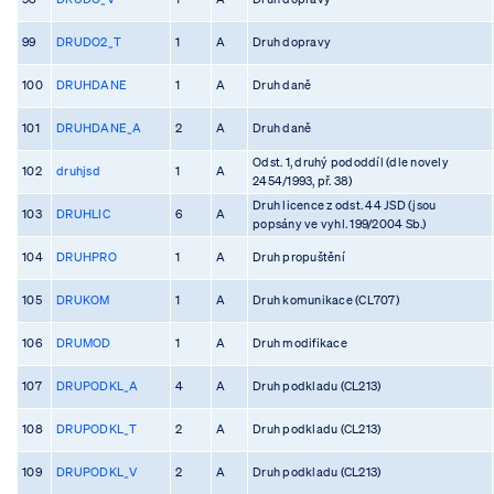
99
DRUDO2_T
1
A
Druh dopravy
100
DRUHDANE
1
A
Druh daně
101
DRUHDANE_A
2
A
Druh daně
Odst. 1, druhý pododdíl (dle novely
102
druhjsd
1
A
2454/1993, př. 38)
Druh licence z odst. 44 JSD (jsou
103
DRUHLIC
6
A
popsány ve vyhl. 199/2004 Sb.)
104
DRUHPRO
1
A
Druh propuštění
105
DRUKOM
1
A
Druh komunikace (CL707)
106
DRUMOD
1
A
Druh modifikace
107
DRUPODKL_A
4
A
Druh podkladu (CL213)
108
DRUPODKL_T
2
A
Druh podkladu (CL213)
109
DRUPODKL_V
2
A
Druh podkladu (CL213)