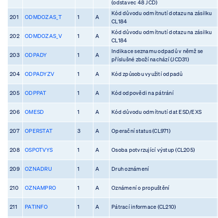
(odstavec 48 JCD)
Kód důvodu odmítnutí dotazu na zásilku
201
ODMDOZAS_T
1
A
CL184
Kód důvodu odmítnutí dotazu na zásilku
202
ODMDOZAS_V
1
A
CL184
Indikace seznamu odpadů v němž se
203
ODPADY
1
A
příslušné zboží nachází (JCD31)
204
ODPADYZV
1
A
Kód způsobu využití odpadů
205
ODPPAT
1
A
Kód odpovědi na pátrání
206
OMESD
1
A
Kód důvodu odmítnutí dat ESD/EXS
207
OPERSTAT
3
A
Operační status (CL971)
208
OSPOTVYS
1
A
Osoba potvrzující výstup (CL205)
209
OZNADRU
1
A
Druh oznámení
210
OZNAMPRO
1
A
Oznámení o propuštění
211
PATINFO
1
A
Pátrací informace (CL210)