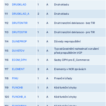
110
DRUSKLAD
1
A
Druh skladu
111
DRUSKLAD_A
2
A
Druh skladu
112
DRUTDNTIR
1
A
Druh tranzitní deklarace - bez TIR
113
DRUTDSTIR
1
A
Druh tranzitní deklarace - pro TIR
114
DUNEPROP
1
A
Důvody nepropuštění
Typ odůvodnění rozhodnutí o zrušení
115
DUVSTOV
1
A
před propuštěním VCP
116
ECOM_DPH
1
A
Sazby DPH pro E_Commerce
117
ELEMENT
2
A
Elementy v NCR zprávách
118
FINU
1
A
Finanční úřady
119
FUNCHB
1
A
Kód funkční chyby
120
FUNCHB_A
1
A
Kód funkční chyby
121
FUNCHBNA
1
A
Kód funkční chyby