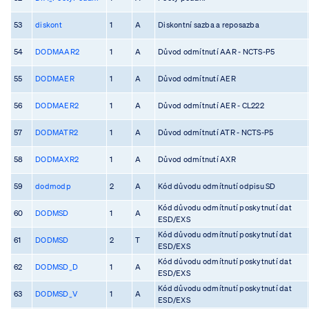
53
diskont
1
A
Diskontní sazba a reposazba
54
DODMAAR2
1
A
Důvod odmítnutí AAR - NCTS-P5
55
DODMAER
1
A
Důvod odmítnutí AER
56
DODMAER2
1
A
Důvod odmítnutí AER - CL222
57
DODMATR2
1
A
Důvod odmítnutí ATR - NCTS-P5
58
DODMAXR2
1
A
Důvod odmítnutí AXR
59
dodmodp
2
A
Kód důvodu odmítnutí odpisu SD
Kód důvodu odmítnutí poskytnutí dat
60
DODMSD
1
A
ESD/EXS
Kód důvodu odmítnutí poskytnutí dat
61
DODMSD
2
T
ESD/EXS
Kód důvodu odmítnutí poskytnutí dat
62
DODMSD_D
1
A
ESD/EXS
Kód důvodu odmítnutí poskytnutí dat
63
DODMSD_V
1
A
ESD/EXS