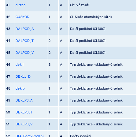
41
citzbo
1
A
Citlivé zboží
42
CUSKOD
1
A
CUS kód chemických látek
43
DALPOD_A
3
A
Další podklad (CL380)
44
DALPOD_T
2
A
Další podklad (CL380)
45
DALPOD_V
2
A
Další podklad (CL380)
46
dekll
3
A
Typ deklarace - skládaný číselník
47
DEKLL_D
1
A
Typ deklarace - skládaný číselník
48
deklp
1
A
Typ deklarace - skládaný číselník
49
DEKLP3_A
1
A
Typ deklarace - skládaný číselník
50
DEKLP3_T
1
A
Typ deklarace - skládaný číselník
51
DEKLP3_V
1
A
Typ deklarace - skládaný číselník
52
DIA_PoctyPodani
1
A
Počty podání