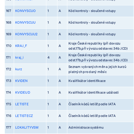
167
KONVYSCUO
1
A
Kód kontroly - sloučené vstupy
168
KONVYSCUU
1
A
Kód kontroly - sloučené vstupy
169
KONVYSCUU2
1
A
Kód kontroly - sloučené vstupy
Kraje České republiky (při dovozu
170
KRAJ_F
1
A
odst.17b,při vývozu odstavec 34b JCD)
Kraje České republiky (při dovozu
171
kraj_i
4
A
odst.17b,při vývozu odstavec 34b JCD)
Seznam vybraných měn a jejich kurzů
172
kurz
1
A
platných pro daný měsíc
173
KVIDEN
1
A
Kvalifikátor identifikace
174
KVIDEUD
1
A
Kvalifikátor identifikace události
175
LETISTE
1
A
Číselník kódů letišť podle IATA
176
LETISTECZ
1
A
Číselník kódů letišť podle IATA
177
LOKALITYVSM
1
A
Administrace systému