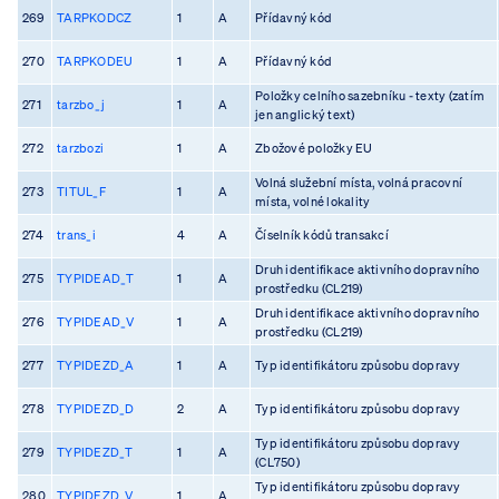
269
TARPKODCZ
1
A
Přídavný kód
270
TARPKODEU
1
A
Přídavný kód
Položky celního sazebníku - texty (zatím
271
tarzbo_j
1
A
jen anglický text)
272
tarzbozi
1
A
Zbožové položky EU
Volná služební místa, volná pracovní
273
TITUL_F
1
A
místa, volné lokality
274
trans_i
4
A
Číselník kódů transakcí
Druh identifikace aktivního dopravního
275
TYPIDEAD_T
1
A
prostředku (CL219)
Druh identifikace aktivního dopravního
276
TYPIDEAD_V
1
A
prostředku (CL219)
277
TYPIDEZD_A
1
A
Typ identifikátoru způsobu dopravy
278
TYPIDEZD_D
2
A
Typ identifikátoru způsobu dopravy
Typ identifikátoru způsobu dopravy
279
TYPIDEZD_T
1
A
(CL750)
Typ identifikátoru způsobu dopravy
280
TYPIDEZD_V
1
A