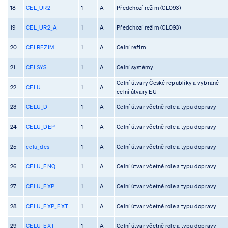
18
CEL_UR2
1
A
Předchozí režim (CL093)
19
CEL_UR2_A
1
A
Předchozí režim (CL093)
20
CELREZIM
1
A
Celní režim
21
CELSYS
1
A
Celní systémy
Celní útvary České republiky a vybrané
22
CELU
1
A
celní útvary EU
23
CELU_D
1
A
Celní útvar včetně role a typu dopravy
24
CELU_DEP
1
A
Celní útvar včetně role a typu dopravy
25
celu_des
1
A
Celní útvar včetně role a typu dopravy
26
CELU_ENQ
1
A
Celní útvar včetně role a typu dopravy
27
CELU_EXP
1
A
Celní útvar včetně role a typu dopravy
28
CELU_EXP_EXT
1
A
Celní útvar včetně role a typu dopravy
29
CELU_EXT
1
A
Celní útvar včetně role a typu dopravy