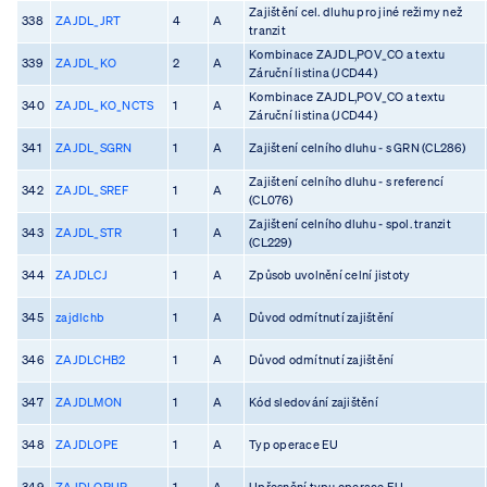
Zajištění cel. dluhu pro jiné režimy než
338
ZAJDL_JRT
4
A
tranzit
Kombinace ZAJDL,POV_CO a textu
339
ZAJDL_KO
2
A
Záruční listina (JCD44)
Kombinace ZAJDL,POV_CO a textu
340
ZAJDL_KO_NCTS
1
A
Záruční listina (JCD44)
341
ZAJDL_SGRN
1
A
Zajištení celního dluhu - s GRN (CL286)
Zajištení celního dluhu - s referencí
342
ZAJDL_SREF
1
A
(CL076)
Zajištení celního dluhu - spol. tranzit
343
ZAJDL_STR
1
A
(CL229)
344
ZAJDLCJ
1
A
Způsob uvolnění celní jistoty
345
zajdlchb
1
A
Důvod odmítnutí zajištění
346
ZAJDLCHB2
1
A
Důvod odmítnutí zajištění
347
ZAJDLMON
1
A
Kód sledování zajištění
348
ZAJDLOPE
1
A
Typ operace EU
349
ZAJDLOPUP
1
A
Upřesnění typu operace EU