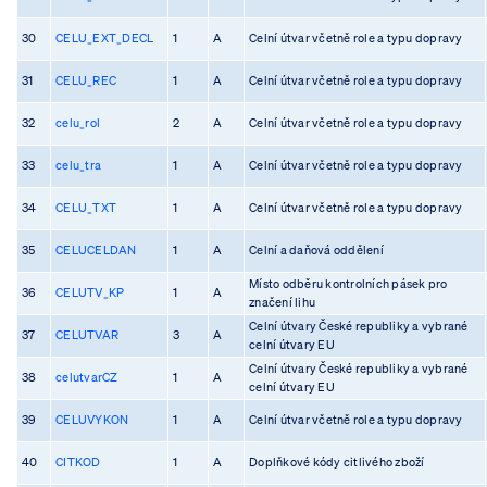
30
CELU_EXT_DECL
1
A
Celní útvar včetně role a typu dopravy
31
CELU_REC
1
A
Celní útvar včetně role a typu dopravy
32
celu_rol
2
A
Celní útvar včetně role a typu dopravy
33
celu_tra
1
A
Celní útvar včetně role a typu dopravy
34
CELU_TXT
1
A
Celní útvar včetně role a typu dopravy
35
CELUCELDAN
1
A
Celní a daňová oddělení
Místo odběru kontrolních pásek pro
36
CELUTV_KP
1
A
značení lihu
Celní útvary České republiky a vybrané
37
CELUTVAR
3
A
celní útvary EU
Celní útvary České republiky a vybrané
38
celutvarCZ
1
A
celní útvary EU
39
CELUVYKON
1
A
Celní útvar včetně role a typu dopravy
40
CITKOD
1
A
Doplňkové kódy citlivého zboží