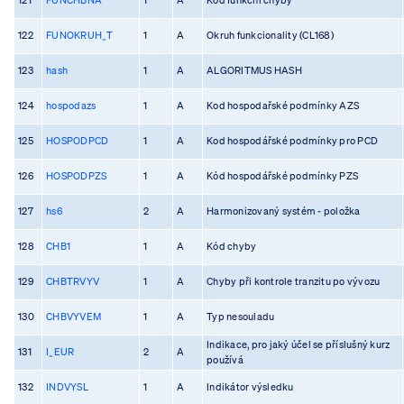
122
FUNOKRUH_T
1
A
Okruh funkcionality (CL168)
123
hash
1
A
ALGORITMUS HASH
124
hospodazs
1
A
Kod hospodařské podmínky AZS
125
HOSPODPCD
1
A
Kod hospodářské podmínky pro PCD
126
HOSPODPZS
1
A
Kód hospodářské podmínky PZS
127
hs6
2
A
Harmonizovaný systém - položka
128
CHB1
1
A
Kód chyby
129
CHBTRVYV
1
A
Chyby při kontrole tranzitu po vývozu
130
CHBVYVEM
1
A
Typ nesouladu
Indikace, pro jaký účel se příslušný kurz
131
I_EUR
2
A
používá
132
INDVYSL
1
A
Indikátor výsledku