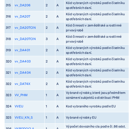
Kód vybraných výrobků podle číselníku
315
vv_DA206
2
A
spotřebních daní.
Kód vybraných výrobků podle číselníku
316
vv_DA207
2
A
spotřebních daní.
Kód činnosti v zemědělské a rostlinné
317
vv_DA207CIN
2
A
prvovýrobě
Kód činnosti v zemědělské a rostlinné
318
vv_DA207CIN
3
A
prvovýrobě
Kód vybraných výrobků podle číselníku
319
vv_DA401
2
A
spotřebních daní.
Kód vybraných výrobků podle číselníku
320
vv_DA403
2
A
spotřebních daní.
Kód vybraných výrobků podle číselníku
321
vv_DA404
2
A
spotřebních daní.
Kód vybraných výrobků podle číselníku
322
vv_DA74X
2
A
spotřebních daní.
Vybrané výrobky, které jsou předmětem
323
VV_PHM
1
A
oznámení subjektů o distribuci PHM
324
VVEU
1
A
Kod vybraného vyrobku podle EU
325
VVEU_KN_S
1
A
Vybrané výrobky EU
Výpočet dovozního cla podle čl. 86 odst.
326
VYPODOCLA
1
A