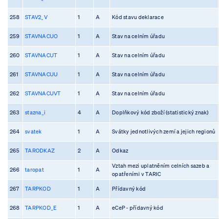
258
STAV2_V
1
A
Kód stavu deklarace
259
STAVNACUO
1
A
Stav na celním úřadu
260
STAVNACUT
1
A
Stav na celním úřadu
261
STAVNACUU
1
A
Stav na celním úřadu
262
STAVNACUVT
1
A
Stav na celním úřadu
263
stazna_i
4
A
Doplňkový kód zboží (statistický znak)
264
svatek
1
A
Svátky jednotlivých zemí a jejich regionů
265
TARODKAZ
2
A
Odkaz
Vztah mezi uplatněním celních sazeb a
266
taropat
1
A
opatřeními v TARIC
267
TARPKOD
1
A
Přídavný kód
268
TARPKOD_E
1
A
eCeP - přídavný kód