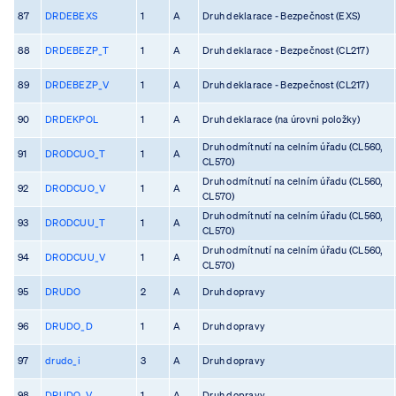
87
DRDEBEXS
1
A
Druh deklarace - Bezpečnost (EXS)
88
DRDEBEZP_T
1
A
Druh deklarace - Bezpečnost (CL217)
89
DRDEBEZP_V
1
A
Druh deklarace - Bezpečnost (CL217)
90
DRDEKPOL
1
A
Druh deklarace (na úrovni položky)
Druh odmítnutí na celním úřadu (CL560,
91
DRODCUO_T
1
A
CL570)
Druh odmítnutí na celním úřadu (CL560,
92
DRODCUO_V
1
A
CL570)
Druh odmítnutí na celním úřadu (CL560,
93
DRODCUU_T
1
A
CL570)
Druh odmítnutí na celním úřadu (CL560,
94
DRODCUU_V
1
A
CL570)
95
DRUDO
2
A
Druh dopravy
96
DRUDO_D
1
A
Druh dopravy
97
drudo_i
3
A
Druh dopravy
98
DRUDO_V
1
A
Druh dopravy