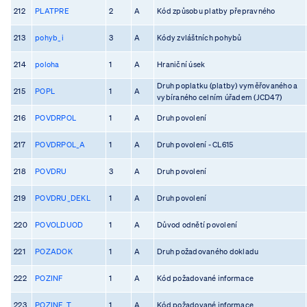
212
PLATPRE
2
A
Kód způsobu platby přepravného
213
pohyb_i
3
A
Kódy zvláštních pohybů
214
poloha
1
A
Hraniční úsek
Druh poplatku (platby) vyměřovaného a
215
POPL
1
A
vybíraného celním úřadem (JCD47)
216
POVDRPOL
1
A
Druh povolení
217
POVDRPOL_A
1
A
Druh povolení - CL615
218
POVDRU
3
A
Druh povolení
219
POVDRU_DEKL
1
A
Druh povolení
220
POVOLDUOD
1
A
Důvod odnětí povolení
221
POZADOK
1
A
Druh požadovaného dokladu
222
POZINF
1
A
Kód požadované informace
223
POZINF_T
1
A
Kód požadované informace