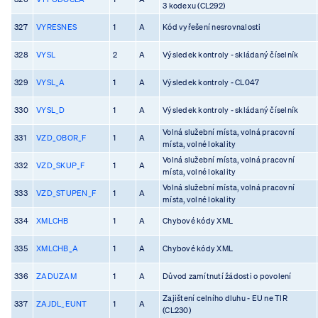
3 kodexu (CL292)
327
VYRESNES
1
A
Kód vyřešení nesrovnalosti
328
VYSL
2
A
Výsledek kontroly - skládaný číselník
329
VYSL_A
1
A
Výsledek kontroly - CL047
330
VYSL_D
1
A
Výsledek kontroly - skládaný číselník
Volná služební místa, volná pracovní
331
VZD_OBOR_F
1
A
místa, volné lokality
Volná služební místa, volná pracovní
332
VZD_SKUP_F
1
A
místa, volné lokality
Volná služební místa, volná pracovní
333
VZD_STUPEN_F
1
A
místa, volné lokality
334
XMLCHB
1
A
Chybové kódy XML
335
XMLCHB_A
1
A
Chybové kódy XML
336
ZADUZAM
1
A
Důvod zamítnutí žádosti o povolení
Zajištení celního dluhu - EU ne TIR
337
ZAJDL_EUNT
1
A
(CL230)