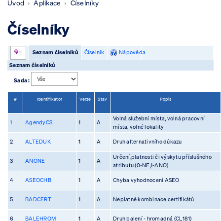
Úvod
Aplikace
Číselníky
Číselníky
Seznam číselníků
Číselník
Nápověda
Seznam číselníků
Sada :
#
Identifikátor
Verze
Stav
Popis
Volná služební místa, volná pracovní
1
AgendyCS
1
A
místa, volné lokality
2
ALTEDUK
1
A
Druh alternativního důkazu
Určení,platnosti či výskytu příslušného
3
ANONE
1
A
atributu (0-NE,1-ANO)
4
ASEOCHB
1
A
Chyba vyhodnocení ASEO
5
BADCERT
1
A
Neplatné kombinace certifikátů
6
BALEHROM
1
A
Druh balení - hromadná (CL181)