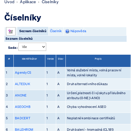
Úvod
Aplikace
Číselníky
Číselníky
Seznam číselníků
Číselník
Nápověda
Seznam číselníků
Sada :
#
Identifikátor
Verze
Stav
Popis
Volná služební místa, volná pracovní
1
AgendyCS
1
A
místa, volné lokality
2
ALTEDUK
1
A
Druh alternativního důkazu
Určení,platnosti či výskytu příslušného
3
ANONE
1
A
atributu (0-NE,1-ANO)
4
ASEOCHB
1
A
Chyba vyhodnocení ASEO
5
BADCERT
1
A
Neplatné kombinace certifikátů
6
BALEHROM
1
A
Druh balení - hromadná (CL181)