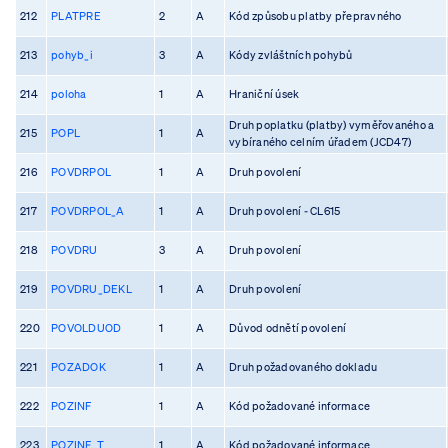
212
PLATPRE
2
A
Kód způsobu platby přepravného
213
pohyb_i
3
A
Kódy zvláštních pohybů
214
poloha
1
A
Hraniční úsek
Druh poplatku (platby) vyměřovaného a
215
POPL
1
A
vybíraného celním úřadem (JCD47)
216
POVDRPOL
1
A
Druh povolení
217
POVDRPOL_A
1
A
Druh povolení - CL615
218
POVDRU
3
A
Druh povolení
219
POVDRU_DEKL
1
A
Druh povolení
220
POVOLDUOD
1
A
Důvod odnětí povolení
221
POZADOK
1
A
Druh požadovaného dokladu
222
POZINF
1
A
Kód požadované informace
223
POZINF_T
1
A
Kód požadované informace