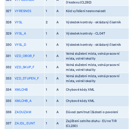
3 kodexu (CL292)
327
VYRESNES
1
A
Kód vyřešení nesrovnalosti
328
VYSL
2
A
Výsledek kontroly - skládaný číselník
329
VYSL_A
1
A
Výsledek kontroly - CL047
330
VYSL_D
1
A
Výsledek kontroly - skládaný číselník
Volná služební místa, volná pracovní
331
VZD_OBOR_F
1
A
místa, volné lokality
Volná služební místa, volná pracovní
332
VZD_SKUP_F
1
A
místa, volné lokality
Volná služební místa, volná pracovní
333
VZD_STUPEN_F
1
A
místa, volné lokality
334
XMLCHB
1
A
Chybové kódy XML
335
XMLCHB_A
1
A
Chybové kódy XML
336
ZADUZAM
1
A
Důvod zamítnutí žádosti o povolení
Zajištení celního dluhu - EU ne TIR
337
ZAJDL_EUNT
1
A
(CL230)