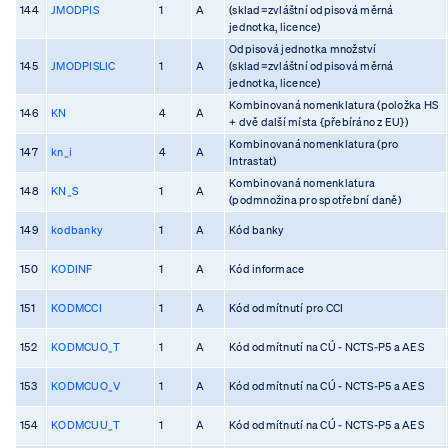
144
JMODPIS
1
A
(sklad=zvláštní odpisová měrná
jednotka, licence)
Odpisová jednotka množství
145
JMODPISLIC
1
A
(sklad=zvláštní odpisová měrná
jednotka, licence)
Kombinovaná nomenklatura (položka HS
146
KN
4
A
+ dvě další místa {přebíráno z EU})
Kombinovaná nomenklatura (pro
147
kn_i
4
A
Intrastat)
Kombinovaná nomenklatura
148
KN_S
1
A
(podmnožina pro spotřební daně)
149
kodbanky
1
A
Kód banky
150
KODINF
1
A
Kód informace
151
KODMCCI
1
A
Kód odmítnutí pro CCI
152
KODMCUO_T
1
A
Kód odmítnutí na CÚ - NCTS-P5 a AES
153
KODMCUO_V
1
A
Kód odmítnutí na CÚ - NCTS-P5 a AES
154
KODMCUU_T
1
A
Kód odmítnutí na CÚ - NCTS-P5 a AES