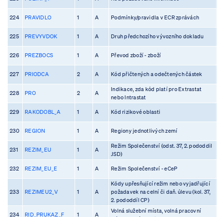
224
PRAVIDLO
1
A
Podmínky/pravidla v ECR zprávách
225
PREVYVDOK
1
A
Druh předchozího vývozního dokladu
226
PREZBOCS
1
A
Převod zboží - zboží
227
PRIODCA
2
A
Kód přičtených a odečtených částek
Indikace, zda kód platí pro Extrastat
228
PRO
2
A
nebo Intrastat
229
RAKODOBL_A
1
A
Kód rizikové oblasti
230
REGION
1
A
Regiony jednotlivých zemí
Režim Společenství (odst. 37, 2. pododdil
231
REZIM_EU
1
A
JSD)
232
REZIM_EU_E
1
A
Režim Společenství - eCeP
Kódy upřesňující režim nebo vyjadřující
233
REZIMEU2_V
1
A
požadavek na celní či daň. úlevu (kol. 37,
2. pododdíl CP)
Volná služební místa, volná pracovní
234
RID_PRUKAZ_F
1
A