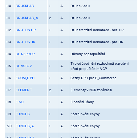
110
DRUSKLAD
1
A
Druh skladu
111
DRUSKLAD_A
2
A
Druh skladu
112
DRUTDNTIR
1
A
Druh tranzitní deklarace - bez TIR
113
DRUTDSTIR
1
A
Druh tranzitní deklarace - pro TIR
114
DUNEPROP
1
A
Důvody nepropuštění
Typ odůvodnění rozhodnutí o zrušení
115
DUVSTOV
1
A
před propuštěním VCP
116
ECOM_DPH
1
A
Sazby DPH pro E_Commerce
117
ELEMENT
2
A
Elementy v NCR zprávách
118
FINU
1
A
Finanční úřady
119
FUNCHB
1
A
Kód funkční chyby
120
FUNCHB_A
1
A
Kód funkční chyby
121
FUNCHBNA
1
A
Kód funkční chyby