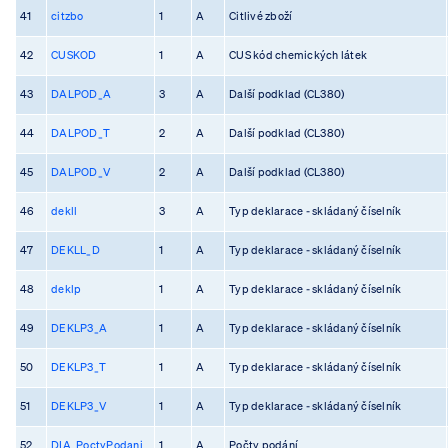
41
citzbo
1
A
Citlivé zboží
42
CUSKOD
1
A
CUS kód chemických látek
43
DALPOD_A
3
A
Další podklad (CL380)
44
DALPOD_T
2
A
Další podklad (CL380)
45
DALPOD_V
2
A
Další podklad (CL380)
46
dekll
3
A
Typ deklarace - skládaný číselník
47
DEKLL_D
1
A
Typ deklarace - skládaný číselník
48
deklp
1
A
Typ deklarace - skládaný číselník
49
DEKLP3_A
1
A
Typ deklarace - skládaný číselník
50
DEKLP3_T
1
A
Typ deklarace - skládaný číselník
51
DEKLP3_V
1
A
Typ deklarace - skládaný číselník
52
DIA_PoctyPodani
1
A
Počty podání