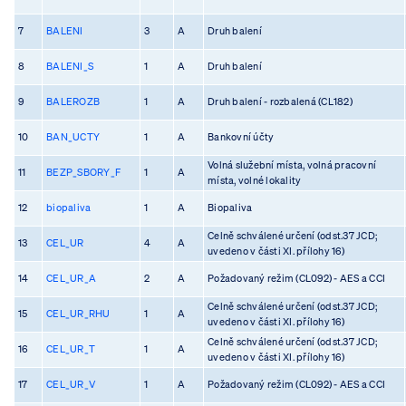
7
BALENI
3
A
Druh balení
8
BALENI_S
1
A
Druh balení
9
BALEROZB
1
A
Druh balení - rozbalená (CL182)
10
BAN_UCTY
1
A
Bankovní účty
Volná služební místa, volná pracovní
11
BEZP_SBORY_F
1
A
místa, volné lokality
12
biopaliva
1
A
Biopaliva
Celně schválené určení (odst.37 JCD;
13
CEL_UR
4
A
uvedeno v části XI. přílohy 16)
14
CEL_UR_A
2
A
Požadovaný režim (CL092) - AES a CCI
Celně schválené určení (odst.37 JCD;
15
CEL_UR_RHU
1
A
uvedeno v části XI. přílohy 16)
Celně schválené určení (odst.37 JCD;
16
CEL_UR_T
1
A
uvedeno v části XI. přílohy 16)
17
CEL_UR_V
1
A
Požadovaný režim (CL092) - AES a CCI