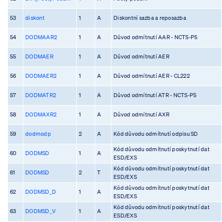
53
diskont
1
A
Diskontní sazba a reposazba
54
DODMAAR2
1
A
Důvod odmítnutí AAR - NCTS-P5
55
DODMAER
1
A
Důvod odmítnutí AER
56
DODMAER2
1
A
Důvod odmítnutí AER - CL222
57
DODMATR2
1
A
Důvod odmítnutí ATR - NCTS-P5
58
DODMAXR2
1
A
Důvod odmítnutí AXR
59
dodmodp
2
A
Kód důvodu odmítnutí odpisu SD
Kód důvodu odmítnutí poskytnutí dat
60
DODMSD
1
A
ESD/EXS
Kód důvodu odmítnutí poskytnutí dat
61
DODMSD
2
T
ESD/EXS
Kód důvodu odmítnutí poskytnutí dat
62
DODMSD_D
1
A
ESD/EXS
Kód důvodu odmítnutí poskytnutí dat
63
DODMSD_V
1
A
ESD/EXS