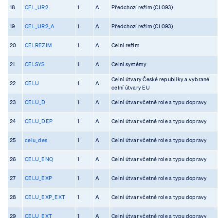
18
CEL_UR2
1
A
Předchozí režim (CL093)
19
CEL_UR2_A
1
A
Předchozí režim (CL093)
20
CELREZIM
1
A
Celní režim
21
CELSYS
1
A
Celní systémy
Celní útvary České republiky a vybrané
22
CELU
1
A
celní útvary EU
23
CELU_D
1
A
Celní útvar včetně role a typu dopravy
24
CELU_DEP
1
A
Celní útvar včetně role a typu dopravy
25
celu_des
1
A
Celní útvar včetně role a typu dopravy
26
CELU_ENQ
1
A
Celní útvar včetně role a typu dopravy
27
CELU_EXP
1
A
Celní útvar včetně role a typu dopravy
28
CELU_EXP_EXT
1
A
Celní útvar včetně role a typu dopravy
29
CELU_EXT
1
A
Celní útvar včetně role a typu dopravy