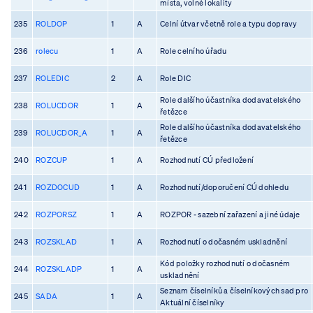
místa, volné lokality
235
ROLDOP
1
A
Celní útvar včetně role a typu dopravy
236
rolecu
1
A
Role celního úřadu
237
ROLEDIC
2
A
Role DIC
Role dalšího účastníka dodavatelského
238
ROLUCDOR
1
A
řetězce
Role dalšího účastníka dodavatelského
239
ROLUCDOR_A
1
A
řetězce
240
ROZCUP
1
A
Rozhodnutí CÚ předložení
241
ROZDOCUD
1
A
Rozhodnutí/doporučení CÚ dohledu
242
ROZPORSZ
1
A
ROZPOR - sazební zařazení a jiné údaje
243
ROZSKLAD
1
A
Rozhodnutí o dočasném uskladnění
Kód položky rozhodnutí o dočasném
244
ROZSKLADP
1
A
uskladnění
Seznam číselníků a číselníkových sad pro
245
SADA
1
A
Aktuální číselníky