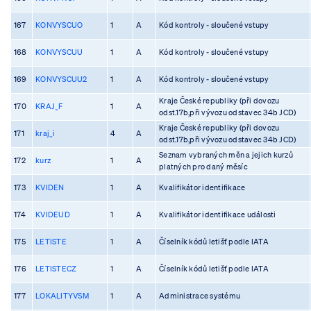
167
KONVYSCUO
1
A
Kód kontroly - sloučené vstupy
168
KONVYSCUU
1
A
Kód kontroly - sloučené vstupy
169
KONVYSCUU2
1
A
Kód kontroly - sloučené vstupy
Kraje České republiky (při dovozu
170
KRAJ_F
1
A
odst.17b,při vývozu odstavec 34b JCD)
Kraje České republiky (při dovozu
171
kraj_i
4
A
odst.17b,při vývozu odstavec 34b JCD)
Seznam vybraných měn a jejich kurzů
172
kurz
1
A
platných pro daný měsíc
173
KVIDEN
1
A
Kvalifikátor identifikace
174
KVIDEUD
1
A
Kvalifikátor identifikace události
175
LETISTE
1
A
Číselník kódů letišť podle IATA
176
LETISTECZ
1
A
Číselník kódů letišť podle IATA
177
LOKALITYVSM
1
A
Administrace systému