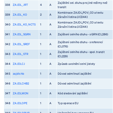
Zajištění cel. dluhu pro jiné režimy než
338
ZAJDL_JRT
4
A
tranzit
Kombinace ZAJDL,POV_CO a textu
339
ZAJDL_KO
2
A
Záruční listina (JCD44)
Kombinace ZAJDL,POV_CO a textu
340
ZAJDL_KO_NCTS
1
A
Záruční listina (JCD44)
341
ZAJDL_SGRN
1
A
Zajištení celního dluhu - s GRN (CL286)
Zajištení celního dluhu - s referencí
342
ZAJDL_SREF
1
A
(CL076)
Zajištení celního dluhu - spol. tranzit
343
ZAJDL_STR
1
A
(CL229)
344
ZAJDLCJ
1
A
Způsob uvolnění celní jistoty
345
zajdlchb
1
A
Důvod odmítnutí zajištění
346
ZAJDLCHB2
1
A
Důvod odmítnutí zajištění
347
ZAJDLMON
1
A
Kód sledování zajištění
348
ZAJDLOPE
1
A
Typ operace EU
349
ZAJDLOPUP
1
A
Upřesnění typu operace EU