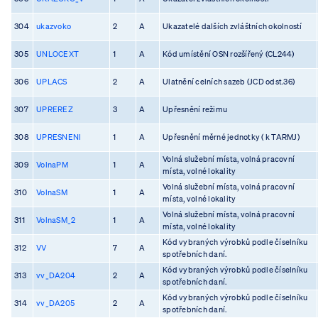
304
ukazvoko
2
A
Ukazatelé dalších zvláštních okolností
305
UNLOCEXT
1
A
Kód umístění OSN rozšířený (CL244)
306
UPLACS
2
A
Ulatnění celních sazeb (JCD odst.36)
307
UPREREZ
3
A
Upřesnění režimu
308
UPRESNENI
1
A
Upřesnění měrné jednotky ( k TARMJ)
Volná služební místa, volná pracovní
309
VolnaPM
1
A
místa, volné lokality
Volná služební místa, volná pracovní
310
VolnaSM
1
A
místa, volné lokality
Volná služební místa, volná pracovní
311
VolnaSM_2
1
A
místa, volné lokality
Kód vybraných výrobků podle číselníku
312
VV
7
A
spotřebních daní.
Kód vybraných výrobků podle číselníku
313
vv_DA204
2
A
spotřebních daní.
Kód vybraných výrobků podle číselníku
314
vv_DA205
2
A
spotřebních daní.