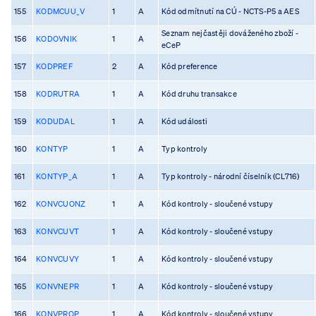
155
KODMCUU_V
1
A
Kód odmítnutí na CÚ - NCTS-P5 a AES
Seznam nejčastěji dováženého zboží -
156
KODOVNIK
1
A
eCeP
157
KODPREF
2
A
Kód preference
158
KODRUTRA
1
A
Kód druhu transakce
159
KODUDAL
1
A
Kód události
160
KONTYP
1
A
Typ kontroly
161
KONTYP_A
1
A
Typ kontroly - národní číselník (CL716)
162
KONVCUONZ
1
A
Kód kontroly - sloučené vstupy
163
KONVCUVT
1
A
Kód kontroly - sloučené vstupy
164
KONVCUVY
1
A
Kód kontroly - sloučené vstupy
165
KONVNEPR
1
A
Kód kontroly - sloučené vstupy
166
KONVPROP
1
A
Kód kontroly - sloučené vstupy