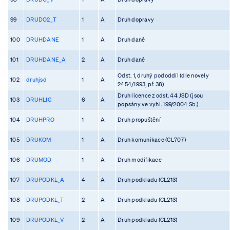
99
DRUDO2_T
1
A
Druh dopravy
100
DRUHDANE
1
A
Druh daně
101
DRUHDANE_A
2
A
Druh daně
Odst. 1, druhý pododdíl (dle novely
102
druhjsd
1
A
2454/1993, př. 38)
Druh licence z odst. 44 JSD (jsou
103
DRUHLIC
6
A
popsány ve vyhl. 199/2004 Sb.)
104
DRUHPRO
1
A
Druh propuštění
105
DRUKOM
1
A
Druh komunikace (CL707)
106
DRUMOD
1
A
Druh modifikace
107
DRUPODKL_A
4
A
Druh podkladu (CL213)
108
DRUPODKL_T
2
A
Druh podkladu (CL213)
109
DRUPODKL_V
2
A
Druh podkladu (CL213)