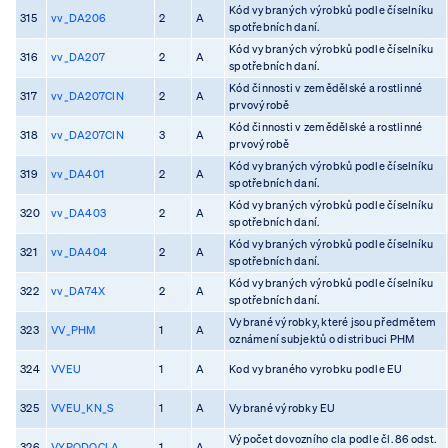
Kód vybraných výrobků podle číselníku
315
vv_DA206
2
A
spotřebních daní.
Kód vybraných výrobků podle číselníku
316
vv_DA207
2
A
spotřebních daní.
Kód činnosti v zemědělské a rostlinné
317
vv_DA207CIN
2
A
prvovýrobě
Kód činnosti v zemědělské a rostlinné
318
vv_DA207CIN
3
A
prvovýrobě
Kód vybraných výrobků podle číselníku
319
vv_DA401
2
A
spotřebních daní.
Kód vybraných výrobků podle číselníku
320
vv_DA403
2
A
spotřebních daní.
Kód vybraných výrobků podle číselníku
321
vv_DA404
2
A
spotřebních daní.
Kód vybraných výrobků podle číselníku
322
vv_DA74X
2
A
spotřebních daní.
Vybrané výrobky, které jsou předmětem
323
VV_PHM
1
A
oznámení subjektů o distribuci PHM
324
VVEU
1
A
Kod vybraného vyrobku podle EU
325
VVEU_KN_S
1
A
Vybrané výrobky EU
Výpočet dovozního cla podle čl. 86 odst.
326
VYPODOCLA
1
A