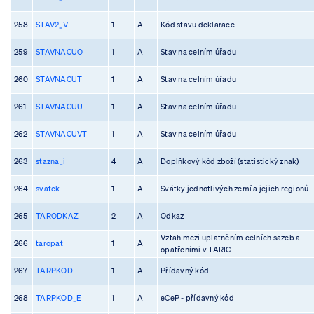
258
STAV2_V
1
A
Kód stavu deklarace
259
STAVNACUO
1
A
Stav na celním úřadu
260
STAVNACUT
1
A
Stav na celním úřadu
261
STAVNACUU
1
A
Stav na celním úřadu
262
STAVNACUVT
1
A
Stav na celním úřadu
263
stazna_i
4
A
Doplňkový kód zboží (statistický znak)
264
svatek
1
A
Svátky jednotlivých zemí a jejich regionů
265
TARODKAZ
2
A
Odkaz
Vztah mezi uplatněním celních sazeb a
266
taropat
1
A
opatřeními v TARIC
267
TARPKOD
1
A
Přídavný kód
268
TARPKOD_E
1
A
eCeP - přídavný kód