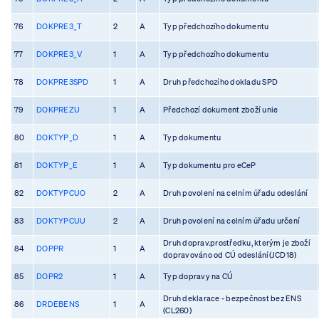
76
DOKPRE3_T
2
A
Typ předchozího dokumentu
77
DOKPRE3_V
1
A
Typ předchozího dokumentu
78
DOKPRE3SPD
1
A
Druh předchozího dokladu SPD
79
DOKPREZU
1
A
Předchozí dokument zboží unie
80
DOKTYP_D
1
A
Typ dokumentu
81
DOKTYP_E
1
A
Typ dokumentu pro eCeP
82
DOKTYPCUO
2
A
Druh povolení na celním úřadu odeslání
83
DOKTYPCUU
2
A
Druh povolení na celním úřadu určení
Druh doprav.prostředku, kterým je zboží
84
DOPPR
1
A
dopravováno od CÚ odeslání(JCD18)
85
DOPR2
1
A
Typ dopravy na CÚ
Druh deklarace - bezpečnost bez ENS
86
DRDEBENS
1
A
(CL260)