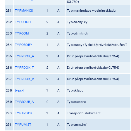
(CL750)
281
TYPMANCS
1
A
Typ manipulace v celním skladu
282
TYPODCH
2
A
Typ odchylky
283
TYPODM
2
A
Typ odmítnutí
284
TYPOSOBY
1
A
Typ osoby ( fyzická/právnická/sdružení )
285
TYPRDOK_A
1
A
Druh přepravního dokladu (CL754)
286
TYPRDOK_T
2
A
Druh přepravního dokladu (CL754)
287
TYPRDOK_V
2
A
Druh přepravního dokladu (CL754)
288
typskl
1
A
Typ skladu
289
TYPSOUB_A
2
A
Typ souboru
290
TYPTRDOK
1
A
Transportní dokument
291
TYPUMIST
1
A
Typ umístění