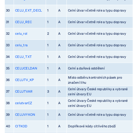
30
CELU_EXT_DECL
1
A
Celní útvar včetně role a typu dopravy
31
CELU_REC
1
A
Celní útvar včetně role a typu dopravy
32
celu_rol
2
A
Celní útvar včetně role a typu dopravy
33
celu_tra
1
A
Celní útvar včetně role a typu dopravy
34
CELU_TXT
1
A
Celní útvar včetně role a typu dopravy
35
CELUCELDAN
1
A
Celní a daňová oddělení
Místo odběru kontrolních pásek pro
36
CELUTV_KP
1
A
značení lihu
Celní útvary České republiky a vybrané
37
CELUTVAR
3
A
celní útvary EU
Celní útvary České republiky a vybrané
38
celutvarCZ
1
A
celní útvary EU
39
CELUVYKON
1
A
Celní útvar včetně role a typu dopravy
40
CITKOD
1
A
Doplňkové kódy citlivého zboží