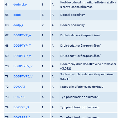
Kód důvodu odmítnutí předložení zásilky
64
dodmuko
1
A
u schváleného příjemce
65
dodp
6
A
Dodací podmínky
66
dodp_i
2
A
Dodací podmínky
67
DODPTYP_A
1
A
Druh dodatkového prohlášení
68
DODPTYP_T
1
A
Druh dodatkového prohlášení
69
DODPTYP_V
1
A
Druh dodatkového prohlášení
Dodatečný druh dodatkového prohlášení
70
DODPTYP2_V
1
A
(CL242)
Souhrnný druh dodatkového prohlášení
71
DODPTYP3_V
1
A
(CL241)
72
DOKKAT
1
A
Kategorie předchozího dokladu
73
DOKPRE
4
A
Typ předchozího dokumentu
74
DOKPRE_D
1
A
Typ předchozího dokumentu
75
DOKPRE3_A
2
A
Typ předchozího dokumentu