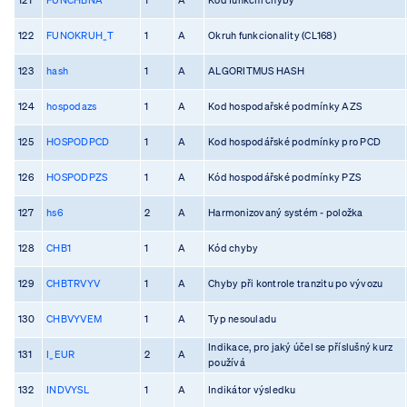
122
FUNOKRUH_T
1
A
Okruh funkcionality (CL168)
123
hash
1
A
ALGORITMUS HASH
124
hospodazs
1
A
Kod hospodařské podmínky AZS
125
HOSPODPCD
1
A
Kod hospodářské podmínky pro PCD
126
HOSPODPZS
1
A
Kód hospodářské podmínky PZS
127
hs6
2
A
Harmonizovaný systém - položka
128
CHB1
1
A
Kód chyby
129
CHBTRVYV
1
A
Chyby při kontrole tranzitu po vývozu
130
CHBVYVEM
1
A
Typ nesouladu
Indikace, pro jaký účel se příslušný kurz
131
I_EUR
2
A
používá
132
INDVYSL
1
A
Indikátor výsledku