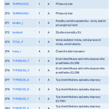
269
TARPKODCZ
1
A
Přídavný kód
270
TARPKODEU
1
A
Přídavný kód
Položky celního sazebníku - texty (zatím
271
tarzbo_j
1
A
jen anglický text)
272
tarzbozi
1
A
Zbožové položky EU
Volná služební místa, volná pracovní
273
TITUL_F
1
A
místa, volné lokality
274
trans_i
4
A
Číselník kódů transakcí
Druh identifikace aktivního dopravního
275
TYPIDEAD_T
1
A
prostředku (CL219)
Druh identifikace aktivního dopravního
276
TYPIDEAD_V
1
A
prostředku (CL219)
277
TYPIDEZD_A
1
A
Typ identifikátoru způsobu dopravy
278
TYPIDEZD_D
2
A
Typ identifikátoru způsobu dopravy
Typ identifikátoru způsobu dopravy
279
TYPIDEZD_T
1
A
(CL750)
Typ identifikátoru způsobu dopravy
280
TYPIDEZD_V
1
A