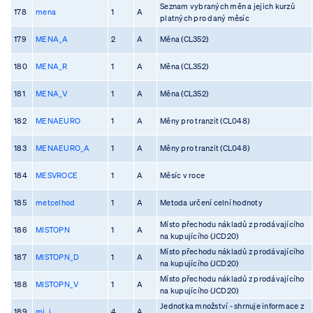
Seznam vybraných měn a jejich kurzů
178
mena
1
A
platných pro daný měsíc
179
MENA_A
2
A
Měna (CL352)
180
MENA_R
1
A
Měna (CL352)
181
MENA_V
1
A
Měna (CL352)
182
MENAEURO
1
A
Měny pro tranzit (CL048)
183
MENAEURO_A
1
A
Měny pro tranzit (CL048)
184
MESVROCE
1
A
Měsíc v roce
185
metcelhod
1
A
Metoda určení celní hodnoty
Místo přechodu nákladů z prodávajícího
186
MISTOPN
1
A
na kupujícího (JCD20)
Místo přechodu nákladů z prodávajícího
187
MISTOPN_D
1
A
na kupujícího (JCD20)
Místo přechodu nákladů z prodávajícího
188
MISTOPN_V
1
A
na kupujícího (JCD20)
Jednotka množství - shrnuje informace z
189
mj_i
4
A