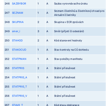
246
SAZBYBOR
1
A
Sazba vyrovnávacího úroku
Seznam číselníků a číselníkových sad pro
247
SEZNAM
1
A
Aktuální číselníky
248
SKUPINA
2
A
Skupina v ECR zprávách
249
smer_i
3
A
Směr (přijetí či odeslání)
250
STAHOD
2
A
Kód stanovení hodnoty
251
STAKOCUD
1
A
Stav kontroly na CÚ dohledu
252
STATPMAN
1
A
Stav položky manifestu
253
STATPRIS
2
A
Státní příslušnost
254
STATPRIS_A
1
A
Státní příslušnost
255
STATPRIS_T
1
A
Státní příslušnost
256
STATPRIS_V
1
A
Státní příslušnost
257
STAV2_T
1
A
Kód stavu deklarace