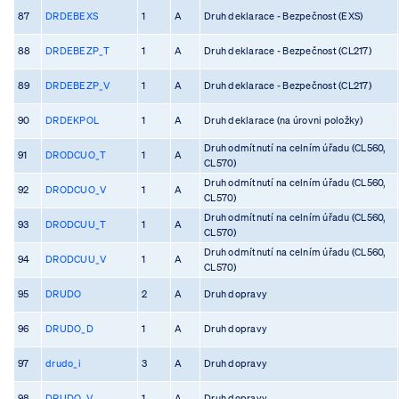
87
DRDEBEXS
1
A
Druh deklarace - Bezpečnost (EXS)
88
DRDEBEZP_T
1
A
Druh deklarace - Bezpečnost (CL217)
89
DRDEBEZP_V
1
A
Druh deklarace - Bezpečnost (CL217)
90
DRDEKPOL
1
A
Druh deklarace (na úrovni položky)
Druh odmítnutí na celním úřadu (CL560,
91
DRODCUO_T
1
A
CL570)
Druh odmítnutí na celním úřadu (CL560,
92
DRODCUO_V
1
A
CL570)
Druh odmítnutí na celním úřadu (CL560,
93
DRODCUU_T
1
A
CL570)
Druh odmítnutí na celním úřadu (CL560,
94
DRODCUU_V
1
A
CL570)
95
DRUDO
2
A
Druh dopravy
96
DRUDO_D
1
A
Druh dopravy
97
drudo_i
3
A
Druh dopravy
98
DRUDO_V
1
A
Druh dopravy