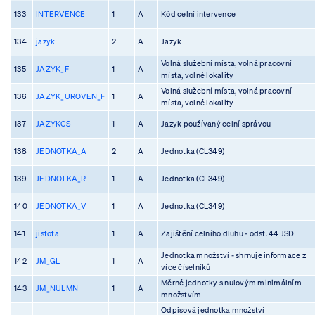
133
INTERVENCE
1
A
Kód celní intervence
134
jazyk
2
A
Jazyk
Volná služební místa, volná pracovní
135
JAZYK_F
1
A
místa, volné lokality
Volná služební místa, volná pracovní
136
JAZYK_UROVEN_F
1
A
místa, volné lokality
137
JAZYKCS
1
A
Jazyk používaný celní správou
138
JEDNOTKA_A
2
A
Jednotka (CL349)
139
JEDNOTKA_R
1
A
Jednotka (CL349)
140
JEDNOTKA_V
1
A
Jednotka (CL349)
141
jistota
1
A
Zajištění celního dluhu - odst. 44 JSD
Jednotka množství - shrnuje informace z
142
JM_GL
1
A
více číselníků
Měrné jednotky s nulovým minimálním
143
JM_NULMN
1
A
množstvím
Odpisová jednotka množství