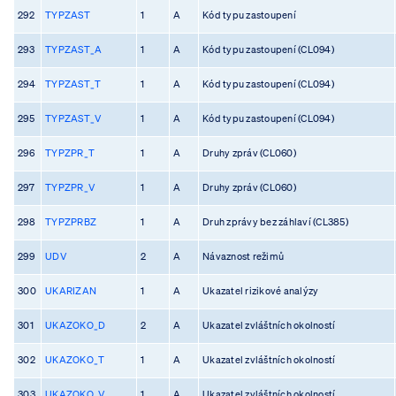
292
TYPZAST
1
A
Kód typu zastoupení
293
TYPZAST_A
1
A
Kód typu zastoupení (CL094)
294
TYPZAST_T
1
A
Kód typu zastoupení (CL094)
295
TYPZAST_V
1
A
Kód typu zastoupení (CL094)
296
TYPZPR_T
1
A
Druhy zpráv (CL060)
297
TYPZPR_V
1
A
Druhy zpráv (CL060)
298
TYPZPRBZ
1
A
Druh zprávy bez záhlaví (CL385)
299
UDV
2
A
Návaznost režimů
300
UKARIZAN
1
A
Ukazatel rizikové analýzy
301
UKAZOKO_D
2
A
Ukazatel zvláštních okolností
302
UKAZOKO_T
1
A
Ukazatel zvláštních okolností
303
UKAZOKO_V
1
A
Ukazatel zvláštních okolností