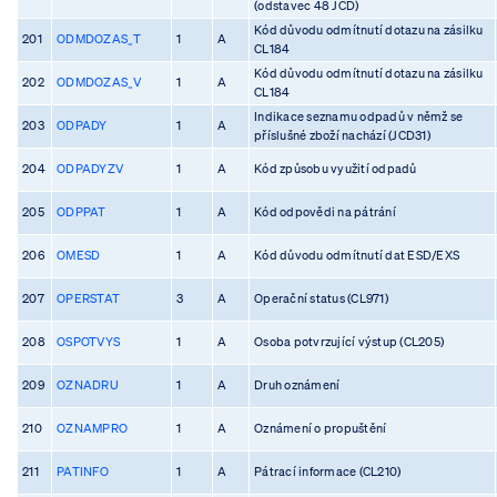
(odstavec 48 JCD)
Kód důvodu odmítnutí dotazu na zásilku
201
ODMDOZAS_T
1
A
CL184
Kód důvodu odmítnutí dotazu na zásilku
202
ODMDOZAS_V
1
A
CL184
Indikace seznamu odpadů v němž se
203
ODPADY
1
A
příslušné zboží nachází (JCD31)
204
ODPADYZV
1
A
Kód způsobu využití odpadů
205
ODPPAT
1
A
Kód odpovědi na pátrání
206
OMESD
1
A
Kód důvodu odmítnutí dat ESD/EXS
207
OPERSTAT
3
A
Operační status (CL971)
208
OSPOTVYS
1
A
Osoba potvrzující výstup (CL205)
209
OZNADRU
1
A
Druh oznámení
210
OZNAMPRO
1
A
Oznámení o propuštění
211
PATINFO
1
A
Pátrací informace (CL210)