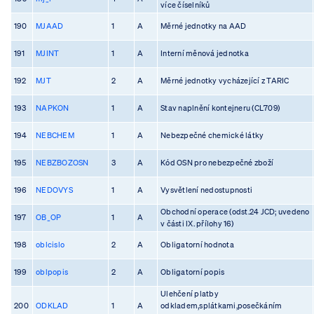
více číselníků
190
MJAAD
1
A
Měrné jednotky na AAD
191
MJINT
1
A
Interní měnová jednotka
192
MJT
2
A
Měrné jednotky vycházející z TARIC
193
NAPKON
1
A
Stav naplnění kontejneru (CL709)
194
NEBCHEM
1
A
Nebezpečné chemické látky
195
NEBZBOZOSN
3
A
Kód OSN pro nebezpečné zboží
196
NEDOVYS
1
A
Vysvětlení nedostupnosti
Obchodní operace (odst.24 JCD; uvedeno
197
OB_OP
1
A
v části IX. přílohy 16)
198
oblcislo
2
A
Obligatorní hodnota
199
oblpopis
2
A
Obligatorní popis
Ulehčení platby
200
ODKLAD
1
A
odkladem,splátkami,posečkáním