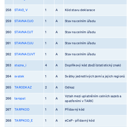
258
STAV2_V
1
A
Kód stavu deklarace
259
STAVNACUO
1
A
Stav na celním úřadu
260
STAVNACUT
1
A
Stav na celním úřadu
261
STAVNACUU
1
A
Stav na celním úřadu
262
STAVNACUVT
1
A
Stav na celním úřadu
263
stazna_i
4
A
Doplňkový kód zboží (statistický znak)
264
svatek
1
A
Svátky jednotlivých zemí a jejich regionů
265
TARODKAZ
2
A
Odkaz
Vztah mezi uplatněním celních sazeb a
266
taropat
1
A
opatřeními v TARIC
267
TARPKOD
1
A
Přídavný kód
268
TARPKOD_E
1
A
eCeP - přídavný kód