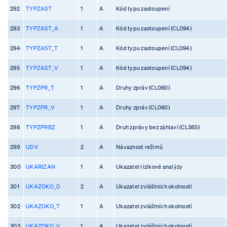
292
TYPZAST
1
A
Kód typu zastoupení
293
TYPZAST_A
1
A
Kód typu zastoupení (CL094)
294
TYPZAST_T
1
A
Kód typu zastoupení (CL094)
295
TYPZAST_V
1
A
Kód typu zastoupení (CL094)
296
TYPZPR_T
1
A
Druhy zpráv (CL060)
297
TYPZPR_V
1
A
Druhy zpráv (CL060)
298
TYPZPRBZ
1
A
Druh zprávy bez záhlaví (CL385)
299
UDV
2
A
Návaznost režimů
300
UKARIZAN
1
A
Ukazatel rizikové analýzy
301
UKAZOKO_D
2
A
Ukazatel zvláštních okolností
302
UKAZOKO_T
1
A
Ukazatel zvláštních okolností
303
UKAZOKO_V
1
A
Ukazatel zvláštních okolností