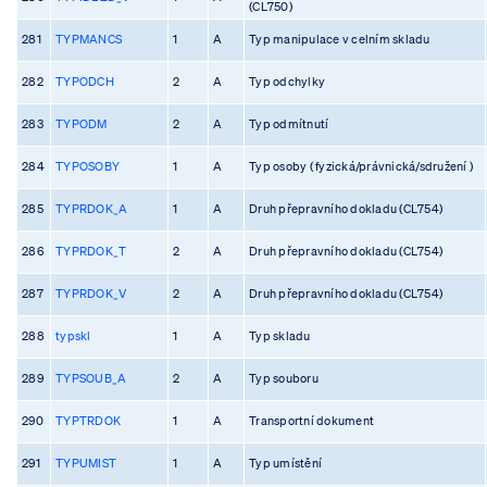
(CL750)
281
TYPMANCS
1
A
Typ manipulace v celním skladu
282
TYPODCH
2
A
Typ odchylky
283
TYPODM
2
A
Typ odmítnutí
284
TYPOSOBY
1
A
Typ osoby ( fyzická/právnická/sdružení )
285
TYPRDOK_A
1
A
Druh přepravního dokladu (CL754)
286
TYPRDOK_T
2
A
Druh přepravního dokladu (CL754)
287
TYPRDOK_V
2
A
Druh přepravního dokladu (CL754)
288
typskl
1
A
Typ skladu
289
TYPSOUB_A
2
A
Typ souboru
290
TYPTRDOK
1
A
Transportní dokument
291
TYPUMIST
1
A
Typ umístění