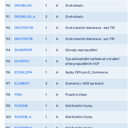
110
DRUSKLAD
1
A
Druh skladu
111
DRUSKLAD_A
2
A
Druh skladu
112
DRUTDNTIR
1
A
Druh tranzitní deklarace - bez TIR
113
DRUTDSTIR
1
A
Druh tranzitní deklarace - pro TIR
114
DUNEPROP
1
A
Důvody nepropuštění
Typ odůvodnění rozhodnutí o zrušení
115
DUVSTOV
1
A
před propuštěním VCP
116
ECOM_DPH
1
A
Sazby DPH pro E_Commerce
117
ELEMENT
2
A
Elementy v NCR zprávách
118
FINU
1
A
Finanční úřady
119
FUNCHB
1
A
Kód funkční chyby
120
FUNCHB_A
1
A
Kód funkční chyby
121
FUNCHBNA
1
A
Kód funkční chyby