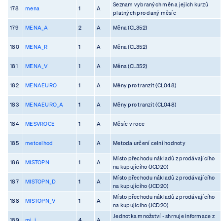
Seznam vybraných měn a jejich kurzů
178
mena
1
A
platných pro daný měsíc
179
MENA_A
2
A
Měna (CL352)
180
MENA_R
1
A
Měna (CL352)
181
MENA_V
1
A
Měna (CL352)
182
MENAEURO
1
A
Měny pro tranzit (CL048)
183
MENAEURO_A
1
A
Měny pro tranzit (CL048)
184
MESVROCE
1
A
Měsíc v roce
185
metcelhod
1
A
Metoda určení celní hodnoty
Místo přechodu nákladů z prodávajícího
186
MISTOPN
1
A
na kupujícího (JCD20)
Místo přechodu nákladů z prodávajícího
187
MISTOPN_D
1
A
na kupujícího (JCD20)
Místo přechodu nákladů z prodávajícího
188
MISTOPN_V
1
A
na kupujícího (JCD20)
Jednotka množství - shrnuje informace z
189
mj_i
4
A