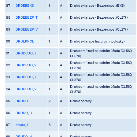
87
DRDEBEXS
1
A
Druh deklarace - Bezpečnost (EXS)
88
DRDEBEZP_T
1
A
Druh deklarace - Bezpečnost (CL217)
89
DRDEBEZP_V
1
A
Druh deklarace - Bezpečnost (CL217)
90
DRDEKPOL
1
A
Druh deklarace (na úrovni položky)
Druh odmítnutí na celním úřadu (CL560,
91
DRODCUO_T
1
A
CL570)
Druh odmítnutí na celním úřadu (CL560,
92
DRODCUO_V
1
A
CL570)
Druh odmítnutí na celním úřadu (CL560,
93
DRODCUU_T
1
A
CL570)
Druh odmítnutí na celním úřadu (CL560,
94
DRODCUU_V
1
A
CL570)
95
DRUDO
2
A
Druh dopravy
96
DRUDO_D
1
A
Druh dopravy
97
drudo_i
3
A
Druh dopravy
98
DRUDO_V
1
A
Druh dopravy