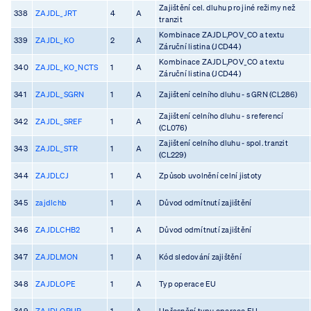
Zajištění cel. dluhu pro jiné režimy než
338
ZAJDL_JRT
4
A
tranzit
Kombinace ZAJDL,POV_CO a textu
339
ZAJDL_KO
2
A
Záruční listina (JCD44)
Kombinace ZAJDL,POV_CO a textu
340
ZAJDL_KO_NCTS
1
A
Záruční listina (JCD44)
341
ZAJDL_SGRN
1
A
Zajištení celního dluhu - s GRN (CL286)
Zajištení celního dluhu - s referencí
342
ZAJDL_SREF
1
A
(CL076)
Zajištení celního dluhu - spol. tranzit
343
ZAJDL_STR
1
A
(CL229)
344
ZAJDLCJ
1
A
Způsob uvolnění celní jistoty
345
zajdlchb
1
A
Důvod odmítnutí zajištění
346
ZAJDLCHB2
1
A
Důvod odmítnutí zajištění
347
ZAJDLMON
1
A
Kód sledování zajištění
348
ZAJDLOPE
1
A
Typ operace EU
349
ZAJDLOPUP
1
A
Upřesnění typu operace EU