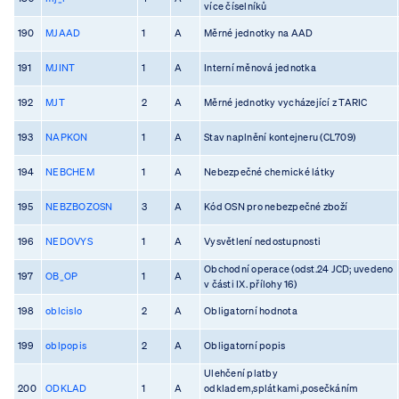
více číselníků
190
MJAAD
1
A
Měrné jednotky na AAD
191
MJINT
1
A
Interní měnová jednotka
192
MJT
2
A
Měrné jednotky vycházející z TARIC
193
NAPKON
1
A
Stav naplnění kontejneru (CL709)
194
NEBCHEM
1
A
Nebezpečné chemické látky
195
NEBZBOZOSN
3
A
Kód OSN pro nebezpečné zboží
196
NEDOVYS
1
A
Vysvětlení nedostupnosti
Obchodní operace (odst.24 JCD; uvedeno
197
OB_OP
1
A
v části IX. přílohy 16)
198
oblcislo
2
A
Obligatorní hodnota
199
oblpopis
2
A
Obligatorní popis
Ulehčení platby
200
ODKLAD
1
A
odkladem,splátkami,posečkáním