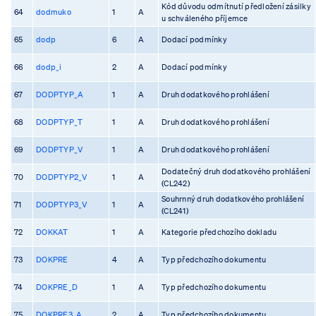
Kód důvodu odmítnutí předložení zásilky
64
dodmuko
1
A
u schváleného příjemce
65
dodp
6
A
Dodací podmínky
66
dodp_i
2
A
Dodací podmínky
67
DODPTYP_A
1
A
Druh dodatkového prohlášení
68
DODPTYP_T
1
A
Druh dodatkového prohlášení
69
DODPTYP_V
1
A
Druh dodatkového prohlášení
Dodatečný druh dodatkového prohlášení
70
DODPTYP2_V
1
A
(CL242)
Souhrnný druh dodatkového prohlášení
71
DODPTYP3_V
1
A
(CL241)
72
DOKKAT
1
A
Kategorie předchozího dokladu
73
DOKPRE
4
A
Typ předchozího dokumentu
74
DOKPRE_D
1
A
Typ předchozího dokumentu
75
DOKPRE3_A
2
A
Typ předchozího dokumentu