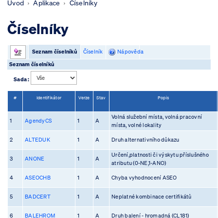
Úvod
Aplikace
Číselníky
Číselníky
Seznam číselníků
Číselník
Nápověda
Seznam číselníků
Sada :
#
Identifikátor
Verze
Stav
Popis
Volná služební místa, volná pracovní
1
AgendyCS
1
A
místa, volné lokality
2
ALTEDUK
1
A
Druh alternativního důkazu
Určení,platnosti či výskytu příslušného
3
ANONE
1
A
atributu (0-NE,1-ANO)
4
ASEOCHB
1
A
Chyba vyhodnocení ASEO
5
BADCERT
1
A
Neplatné kombinace certifikátů
6
BALEHROM
1
A
Druh balení - hromadná (CL181)