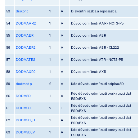
53
diskont
1
A
Diskontní sazba a reposazba
54
DODMAAR2
1
A
Důvod odmítnutí AAR - NCTS-P5
55
DODMAER
1
A
Důvod odmítnutí AER
56
DODMAER2
1
A
Důvod odmítnutí AER - CL222
57
DODMATR2
1
A
Důvod odmítnutí ATR - NCTS-P5
58
DODMAXR2
1
A
Důvod odmítnutí AXR
59
dodmodp
2
A
Kód důvodu odmítnutí odpisu SD
Kód důvodu odmítnutí poskytnutí dat
60
DODMSD
1
A
ESD/EXS
Kód důvodu odmítnutí poskytnutí dat
61
DODMSD
2
T
ESD/EXS
Kód důvodu odmítnutí poskytnutí dat
62
DODMSD_D
1
A
ESD/EXS
Kód důvodu odmítnutí poskytnutí dat
63
DODMSD_V
1
A
ESD/EXS