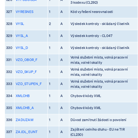
3 kodexu (CL292)
327
VYRESNES
1
A
Kód vyřešení nesrovnalosti
328
VYSL
2
A
Výsledek kontroly - skládaný číselník
329
VYSL_A
1
A
Výsledek kontroly - CL047
330
VYSL_D
1
A
Výsledek kontroly - skládaný číselník
Volná služební místa, volná pracovní
331
VZD_OBOR_F
1
A
místa, volné lokality
Volná služební místa, volná pracovní
332
VZD_SKUP_F
1
A
místa, volné lokality
Volná služební místa, volná pracovní
333
VZD_STUPEN_F
1
A
místa, volné lokality
334
XMLCHB
1
A
Chybové kódy XML
335
XMLCHB_A
1
A
Chybové kódy XML
336
ZADUZAM
1
A
Důvod zamítnutí žádosti o povolení
Zajištení celního dluhu - EU ne TIR
337
ZAJDL_EUNT
1
A
(CL230)