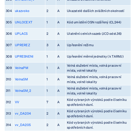
304
ukazvoko
2
A
Ukazatelé dalších zvláštních okolností
305
UNLOCEXT
1
A
Kód umístění OSN rozšířený (CL244)
306
UPLACS
2
A
Ulatnění celních sazeb (JCD odst.36)
307
UPREREZ
3
A
Upřesnění režimu
308
UPRESNENI
1
A
Upřesnění měrné jednotky ( k TARMJ)
Volná služební místa, volná pracovní
309
VolnaPM
1
A
místa, volné lokality
Volná služební místa, volná pracovní
310
VolnaSM
1
A
místa, volné lokality
Volná služební místa, volná pracovní
311
VolnaSM_2
1
A
místa, volné lokality
Kód vybraných výrobků podle číselníku
312
VV
7
A
spotřebních daní.
Kód vybraných výrobků podle číselníku
313
vv_DA204
2
A
spotřebních daní.
Kód vybraných výrobků podle číselníku
314
vv_DA205
2
A
spotřebních daní.