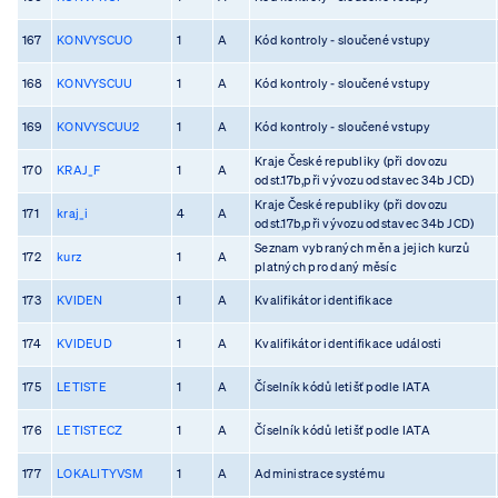
167
KONVYSCUO
1
A
Kód kontroly - sloučené vstupy
168
KONVYSCUU
1
A
Kód kontroly - sloučené vstupy
169
KONVYSCUU2
1
A
Kód kontroly - sloučené vstupy
Kraje České republiky (při dovozu
170
KRAJ_F
1
A
odst.17b,při vývozu odstavec 34b JCD)
Kraje České republiky (při dovozu
171
kraj_i
4
A
odst.17b,při vývozu odstavec 34b JCD)
Seznam vybraných měn a jejich kurzů
172
kurz
1
A
platných pro daný měsíc
173
KVIDEN
1
A
Kvalifikátor identifikace
174
KVIDEUD
1
A
Kvalifikátor identifikace události
175
LETISTE
1
A
Číselník kódů letišť podle IATA
176
LETISTECZ
1
A
Číselník kódů letišť podle IATA
177
LOKALITYVSM
1
A
Administrace systému