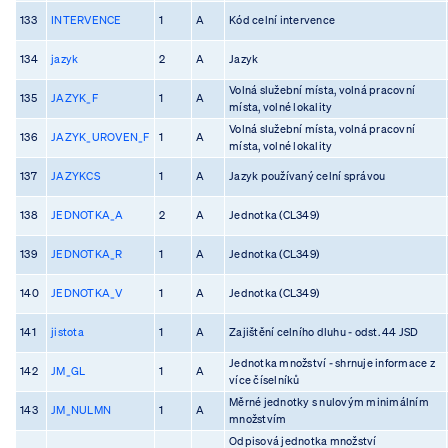
133
INTERVENCE
1
A
Kód celní intervence
134
jazyk
2
A
Jazyk
Volná služební místa, volná pracovní
135
JAZYK_F
1
A
místa, volné lokality
Volná služební místa, volná pracovní
136
JAZYK_UROVEN_F
1
A
místa, volné lokality
137
JAZYKCS
1
A
Jazyk používaný celní správou
138
JEDNOTKA_A
2
A
Jednotka (CL349)
139
JEDNOTKA_R
1
A
Jednotka (CL349)
140
JEDNOTKA_V
1
A
Jednotka (CL349)
141
jistota
1
A
Zajištění celního dluhu - odst. 44 JSD
Jednotka množství - shrnuje informace z
142
JM_GL
1
A
více číselníků
Měrné jednotky s nulovým minimálním
143
JM_NULMN
1
A
množstvím
Odpisová jednotka množství