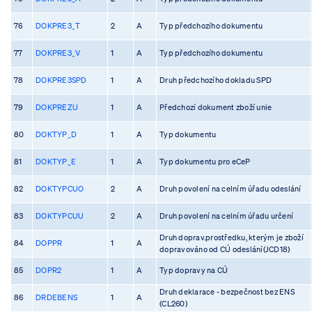
76
DOKPRE3_T
2
A
Typ předchozího dokumentu
77
DOKPRE3_V
1
A
Typ předchozího dokumentu
78
DOKPRE3SPD
1
A
Druh předchozího dokladu SPD
79
DOKPREZU
1
A
Předchozí dokument zboží unie
80
DOKTYP_D
1
A
Typ dokumentu
81
DOKTYP_E
1
A
Typ dokumentu pro eCeP
82
DOKTYPCUO
2
A
Druh povolení na celním úřadu odeslání
83
DOKTYPCUU
2
A
Druh povolení na celním úřadu určení
Druh doprav.prostředku, kterým je zboží
84
DOPPR
1
A
dopravováno od CÚ odeslání(JCD18)
85
DOPR2
1
A
Typ dopravy na CÚ
Druh deklarace - bezpečnost bez ENS
86
DRDEBENS
1
A
(CL260)