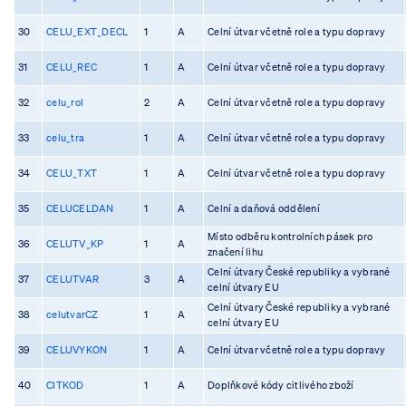
30
CELU_EXT_DECL
1
A
Celní útvar včetně role a typu dopravy
31
CELU_REC
1
A
Celní útvar včetně role a typu dopravy
32
celu_rol
2
A
Celní útvar včetně role a typu dopravy
33
celu_tra
1
A
Celní útvar včetně role a typu dopravy
34
CELU_TXT
1
A
Celní útvar včetně role a typu dopravy
35
CELUCELDAN
1
A
Celní a daňová oddělení
Místo odběru kontrolních pásek pro
36
CELUTV_KP
1
A
značení lihu
Celní útvary České republiky a vybrané
37
CELUTVAR
3
A
celní útvary EU
Celní útvary České republiky a vybrané
38
celutvarCZ
1
A
celní útvary EU
39
CELUVYKON
1
A
Celní útvar včetně role a typu dopravy
40
CITKOD
1
A
Doplňkové kódy citlivého zboží