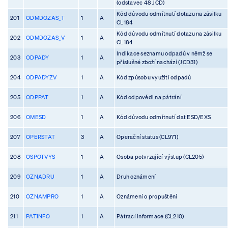
(odstavec 48 JCD)
Kód důvodu odmítnutí dotazu na zásilku
201
ODMDOZAS_T
1
A
CL184
Kód důvodu odmítnutí dotazu na zásilku
202
ODMDOZAS_V
1
A
CL184
Indikace seznamu odpadů v němž se
203
ODPADY
1
A
příslušné zboží nachází (JCD31)
204
ODPADYZV
1
A
Kód způsobu využití odpadů
205
ODPPAT
1
A
Kód odpovědi na pátrání
206
OMESD
1
A
Kód důvodu odmítnutí dat ESD/EXS
207
OPERSTAT
3
A
Operační status (CL971)
208
OSPOTVYS
1
A
Osoba potvrzující výstup (CL205)
209
OZNADRU
1
A
Druh oznámení
210
OZNAMPRO
1
A
Oznámení o propuštění
211
PATINFO
1
A
Pátrací informace (CL210)