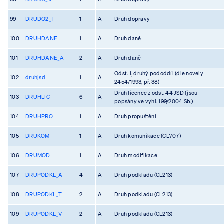
99
DRUDO2_T
1
A
Druh dopravy
100
DRUHDANE
1
A
Druh daně
101
DRUHDANE_A
2
A
Druh daně
Odst. 1, druhý pododdíl (dle novely
102
druhjsd
1
A
2454/1993, př. 38)
Druh licence z odst. 44 JSD (jsou
103
DRUHLIC
6
A
popsány ve vyhl. 199/2004 Sb.)
104
DRUHPRO
1
A
Druh propuštění
105
DRUKOM
1
A
Druh komunikace (CL707)
106
DRUMOD
1
A
Druh modifikace
107
DRUPODKL_A
4
A
Druh podkladu (CL213)
108
DRUPODKL_T
2
A
Druh podkladu (CL213)
109
DRUPODKL_V
2
A
Druh podkladu (CL213)