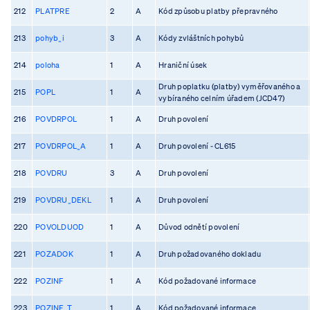
212
PLATPRE
2
A
Kód způsobu platby přepravného
213
pohyb_i
3
A
Kódy zvláštních pohybů
214
poloha
1
A
Hraniční úsek
Druh poplatku (platby) vyměřovaného a
215
POPL
1
A
vybíraného celním úřadem (JCD47)
216
POVDRPOL
1
A
Druh povolení
217
POVDRPOL_A
1
A
Druh povolení - CL615
218
POVDRU
3
A
Druh povolení
219
POVDRU_DEKL
1
A
Druh povolení
220
POVOLDUOD
1
A
Důvod odnětí povolení
221
POZADOK
1
A
Druh požadovaného dokladu
222
POZINF
1
A
Kód požadované informace
223
POZINF_T
1
A
Kód požadované informace