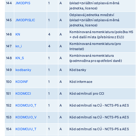
144
JMODPIS
1
A
(sklad=zvláštní odpisová měrná
jednotka, licence)
Odpisová jednotka množství
145
JMODPISLIC
1
A
(sklad=zvláštní odpisová měrná
jednotka, licence)
Kombinovaná nomenklatura (položka HS
146
KN
4
A
+ dvě další místa {přebíráno z EU})
Kombinovaná nomenklatura (pro
147
kn_i
4
A
Intrastat)
Kombinovaná nomenklatura
148
KN_S
1
A
(podmnožina pro spotřební daně)
149
kodbanky
1
A
Kód banky
150
KODINF
1
A
Kód informace
151
KODMCCI
1
A
Kód odmítnutí pro CCI
152
KODMCUO_T
1
A
Kód odmítnutí na CÚ - NCTS-P5 a AES
153
KODMCUO_V
1
A
Kód odmítnutí na CÚ - NCTS-P5 a AES
154
KODMCUU_T
1
A
Kód odmítnutí na CÚ - NCTS-P5 a AES