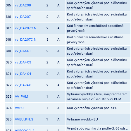
Kód vybraných výrobků podle číselníku
315
vv_DA206
2
A
spotřebních daní.
Kód vybraných výrobků podle číselníku
316
vv_DA207
2
A
spotřebních daní.
Kód činnosti v zemědělské a rostlinné
317
vv_DA207CIN
2
A
prvovýrobě
Kód činnosti v zemědělské a rostlinné
318
vv_DA207CIN
3
A
prvovýrobě
Kód vybraných výrobků podle číselníku
319
vv_DA401
2
A
spotřebních daní.
Kód vybraných výrobků podle číselníku
320
vv_DA403
2
A
spotřebních daní.
Kód vybraných výrobků podle číselníku
321
vv_DA404
2
A
spotřebních daní.
Kód vybraných výrobků podle číselníku
322
vv_DA74X
2
A
spotřebních daní.
Vybrané výrobky, které jsou předmětem
323
VV_PHM
1
A
oznámení subjektů o distribuci PHM
324
VVEU
1
A
Kod vybraného vyrobku podle EU
325
VVEU_KN_S
1
A
Vybrané výrobky EU
Výpočet dovozního cla podle čl. 86 odst.
326
VYPODOCLA
1
A