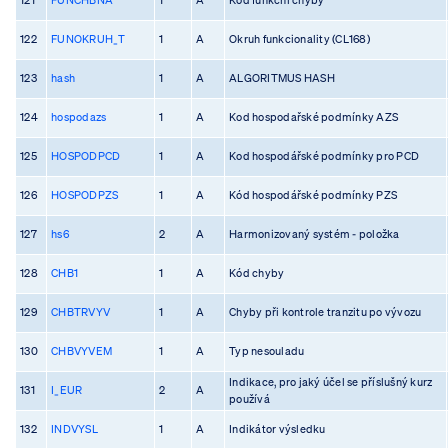
122
FUNOKRUH_T
1
A
Okruh funkcionality (CL168)
123
hash
1
A
ALGORITMUS HASH
124
hospodazs
1
A
Kod hospodařské podmínky AZS
125
HOSPODPCD
1
A
Kod hospodářské podmínky pro PCD
126
HOSPODPZS
1
A
Kód hospodářské podmínky PZS
127
hs6
2
A
Harmonizovaný systém - položka
128
CHB1
1
A
Kód chyby
129
CHBTRVYV
1
A
Chyby při kontrole tranzitu po vývozu
130
CHBVYVEM
1
A
Typ nesouladu
Indikace, pro jaký účel se příslušný kurz
131
I_EUR
2
A
používá
132
INDVYSL
1
A
Indikátor výsledku