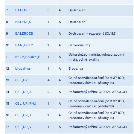
7
BALENI
3
A
Druh balení
8
BALENI_S
1
A
Druh balení
9
BALEROZB
1
A
Druh balení - rozbalená (CL182)
10
BAN_UCTY
1
A
Bankovní účty
Volná služební místa, volná pracovní
11
BEZP_SBORY_F
1
A
místa, volné lokality
12
biopaliva
1
A
Biopaliva
Celně schválené určení (odst.37 JCD;
13
CEL_UR
4
A
uvedeno v části XI. přílohy 16)
14
CEL_UR_A
2
A
Požadovaný režim (CL092) - AES a CCI
Celně schválené určení (odst.37 JCD;
15
CEL_UR_RHU
1
A
uvedeno v části XI. přílohy 16)
Celně schválené určení (odst.37 JCD;
16
CEL_UR_T
1
A
uvedeno v části XI. přílohy 16)
17
CEL_UR_V
1
A
Požadovaný režim (CL092) - AES a CCI