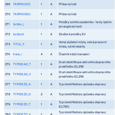
269
TARPKODCZ
1
A
Přídavný kód
270
TARPKODEU
1
A
Přídavný kód
Položky celního sazebníku - texty (zatím
271
tarzbo_j
1
A
jen anglický text)
272
tarzbozi
1
A
Zbožové položky EU
Volná služební místa, volná pracovní
273
TITUL_F
1
A
místa, volné lokality
274
trans_i
4
A
Číselník kódů transakcí
Druh identifikace aktivního dopravního
275
TYPIDEAD_T
1
A
prostředku (CL219)
Druh identifikace aktivního dopravního
276
TYPIDEAD_V
1
A
prostředku (CL219)
277
TYPIDEZD_A
1
A
Typ identifikátoru způsobu dopravy
278
TYPIDEZD_D
2
A
Typ identifikátoru způsobu dopravy
Typ identifikátoru způsobu dopravy
279
TYPIDEZD_T
1
A
(CL750)
Typ identifikátoru způsobu dopravy
280
TYPIDEZD_V
1
A