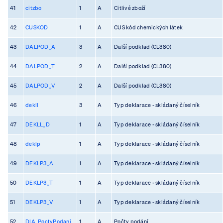
41
citzbo
1
A
Citlivé zboží
42
CUSKOD
1
A
CUS kód chemických látek
43
DALPOD_A
3
A
Další podklad (CL380)
44
DALPOD_T
2
A
Další podklad (CL380)
45
DALPOD_V
2
A
Další podklad (CL380)
46
dekll
3
A
Typ deklarace - skládaný číselník
47
DEKLL_D
1
A
Typ deklarace - skládaný číselník
48
deklp
1
A
Typ deklarace - skládaný číselník
49
DEKLP3_A
1
A
Typ deklarace - skládaný číselník
50
DEKLP3_T
1
A
Typ deklarace - skládaný číselník
51
DEKLP3_V
1
A
Typ deklarace - skládaný číselník
52
DIA_PoctyPodani
1
A
Počty podání