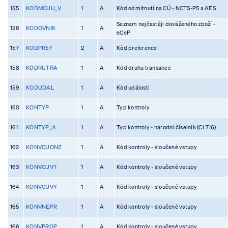
155
KODMCUU_V
1
A
Kód odmítnutí na CÚ - NCTS-P5 a AES
Seznam nejčastěji dováženého zboží -
156
KODOVNIK
1
A
eCeP
157
KODPREF
2
A
Kód preference
158
KODRUTRA
1
A
Kód druhu transakce
159
KODUDAL
1
A
Kód události
160
KONTYP
1
A
Typ kontroly
161
KONTYP_A
1
A
Typ kontroly - národní číselník (CL716)
162
KONVCUONZ
1
A
Kód kontroly - sloučené vstupy
163
KONVCUVT
1
A
Kód kontroly - sloučené vstupy
164
KONVCUVY
1
A
Kód kontroly - sloučené vstupy
165
KONVNEPR
1
A
Kód kontroly - sloučené vstupy
166
KONVPROP
1
A
Kód kontroly - sloučené vstupy