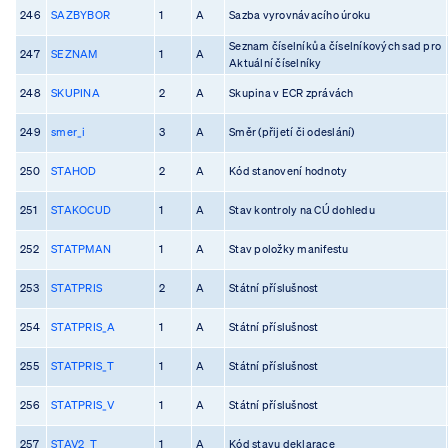
246
SAZBYBOR
1
A
Sazba vyrovnávacího úroku
Seznam číselníků a číselníkových sad pro
247
SEZNAM
1
A
Aktuální číselníky
248
SKUPINA
2
A
Skupina v ECR zprávách
249
smer_i
3
A
Směr (přijetí či odeslání)
250
STAHOD
2
A
Kód stanovení hodnoty
251
STAKOCUD
1
A
Stav kontroly na CÚ dohledu
252
STATPMAN
1
A
Stav položky manifestu
253
STATPRIS
2
A
Státní příslušnost
254
STATPRIS_A
1
A
Státní příslušnost
255
STATPRIS_T
1
A
Státní příslušnost
256
STATPRIS_V
1
A
Státní příslušnost
257
STAV2_T
1
A
Kód stavu deklarace