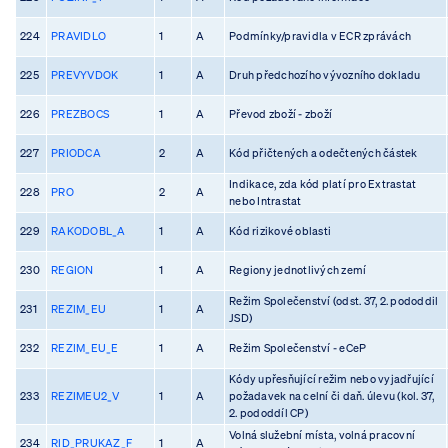
224
PRAVIDLO
1
A
Podmínky/pravidla v ECR zprávách
225
PREVYVDOK
1
A
Druh předchozího vývozního dokladu
226
PREZBOCS
1
A
Převod zboží - zboží
227
PRIODCA
2
A
Kód přičtených a odečtených částek
Indikace, zda kód platí pro Extrastat
228
PRO
2
A
nebo Intrastat
229
RAKODOBL_A
1
A
Kód rizikové oblasti
230
REGION
1
A
Regiony jednotlivých zemí
Režim Společenství (odst. 37, 2. pododdil
231
REZIM_EU
1
A
JSD)
232
REZIM_EU_E
1
A
Režim Společenství - eCeP
Kódy upřesňující režim nebo vyjadřující
233
REZIMEU2_V
1
A
požadavek na celní či daň. úlevu (kol. 37,
2. pododdíl CP)
Volná služební místa, volná pracovní
234
RID_PRUKAZ_F
1
A