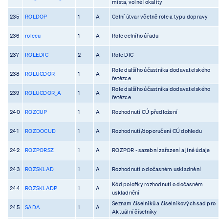
místa, volné lokality
235
ROLDOP
1
A
Celní útvar včetně role a typu dopravy
236
rolecu
1
A
Role celního úřadu
237
ROLEDIC
2
A
Role DIC
Role dalšího účastníka dodavatelského
238
ROLUCDOR
1
A
řetězce
Role dalšího účastníka dodavatelského
239
ROLUCDOR_A
1
A
řetězce
240
ROZCUP
1
A
Rozhodnutí CÚ předložení
241
ROZDOCUD
1
A
Rozhodnutí/doporučení CÚ dohledu
242
ROZPORSZ
1
A
ROZPOR - sazební zařazení a jiné údaje
243
ROZSKLAD
1
A
Rozhodnutí o dočasném uskladnění
Kód položky rozhodnutí o dočasném
244
ROZSKLADP
1
A
uskladnění
Seznam číselníků a číselníkových sad pro
245
SADA
1
A
Aktuální číselníky