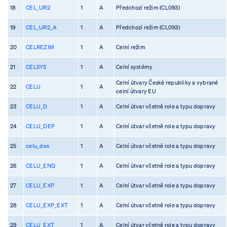
18
CEL_UR2
1
A
Předchozí režim (CL093)
19
CEL_UR2_A
1
A
Předchozí režim (CL093)
20
CELREZIM
1
A
Celní režim
21
CELSYS
1
A
Celní systémy
Celní útvary České republiky a vybrané
22
CELU
1
A
celní útvary EU
23
CELU_D
1
A
Celní útvar včetně role a typu dopravy
24
CELU_DEP
1
A
Celní útvar včetně role a typu dopravy
25
celu_des
1
A
Celní útvar včetně role a typu dopravy
26
CELU_ENQ
1
A
Celní útvar včetně role a typu dopravy
27
CELU_EXP
1
A
Celní útvar včetně role a typu dopravy
28
CELU_EXP_EXT
1
A
Celní útvar včetně role a typu dopravy
29
CELU_EXT
1
A
Celní útvar včetně role a typu dopravy