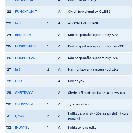
122
FUNOKRUH_T
1
A
Okruh funkcionality (CL168)
123
hash
1
A
ALGORITMUS HASH
124
hospodazs
1
A
Kod hospodařské podmínky AZS
125
HOSPODPCD
1
A
Kod hospodářské podmínky pro PCD
126
HOSPODPZS
1
A
Kód hospodářské podmínky PZS
127
hs6
2
A
Harmonizovaný systém - položka
128
CHB1
1
A
Kód chyby
129
CHBTRVYV
1
A
Chyby při kontrole tranzitu po vývozu
130
CHBVYVEM
1
A
Typ nesouladu
Indikace, pro jaký účel se příslušný kurz
131
I_EUR
2
A
používá
132
INDVYSL
1
A
Indikátor výsledku