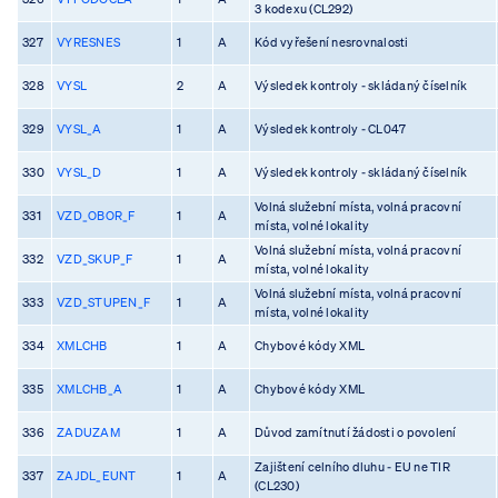
3 kodexu (CL292)
327
VYRESNES
1
A
Kód vyřešení nesrovnalosti
328
VYSL
2
A
Výsledek kontroly - skládaný číselník
329
VYSL_A
1
A
Výsledek kontroly - CL047
330
VYSL_D
1
A
Výsledek kontroly - skládaný číselník
Volná služební místa, volná pracovní
331
VZD_OBOR_F
1
A
místa, volné lokality
Volná služební místa, volná pracovní
332
VZD_SKUP_F
1
A
místa, volné lokality
Volná služební místa, volná pracovní
333
VZD_STUPEN_F
1
A
místa, volné lokality
334
XMLCHB
1
A
Chybové kódy XML
335
XMLCHB_A
1
A
Chybové kódy XML
336
ZADUZAM
1
A
Důvod zamítnutí žádosti o povolení
Zajištení celního dluhu - EU ne TIR
337
ZAJDL_EUNT
1
A
(CL230)