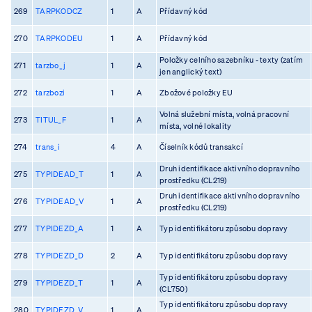
269
TARPKODCZ
1
A
Přídavný kód
270
TARPKODEU
1
A
Přídavný kód
Položky celního sazebníku - texty (zatím
271
tarzbo_j
1
A
jen anglický text)
272
tarzbozi
1
A
Zbožové položky EU
Volná služební místa, volná pracovní
273
TITUL_F
1
A
místa, volné lokality
274
trans_i
4
A
Číselník kódů transakcí
Druh identifikace aktivního dopravního
275
TYPIDEAD_T
1
A
prostředku (CL219)
Druh identifikace aktivního dopravního
276
TYPIDEAD_V
1
A
prostředku (CL219)
277
TYPIDEZD_A
1
A
Typ identifikátoru způsobu dopravy
278
TYPIDEZD_D
2
A
Typ identifikátoru způsobu dopravy
Typ identifikátoru způsobu dopravy
279
TYPIDEZD_T
1
A
(CL750)
Typ identifikátoru způsobu dopravy
280
TYPIDEZD_V
1
A