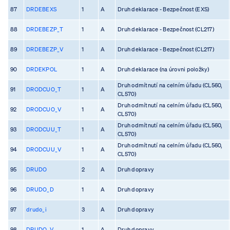
87
DRDEBEXS
1
A
Druh deklarace - Bezpečnost (EXS)
88
DRDEBEZP_T
1
A
Druh deklarace - Bezpečnost (CL217)
89
DRDEBEZP_V
1
A
Druh deklarace - Bezpečnost (CL217)
90
DRDEKPOL
1
A
Druh deklarace (na úrovni položky)
Druh odmítnutí na celním úřadu (CL560,
91
DRODCUO_T
1
A
CL570)
Druh odmítnutí na celním úřadu (CL560,
92
DRODCUO_V
1
A
CL570)
Druh odmítnutí na celním úřadu (CL560,
93
DRODCUU_T
1
A
CL570)
Druh odmítnutí na celním úřadu (CL560,
94
DRODCUU_V
1
A
CL570)
95
DRUDO
2
A
Druh dopravy
96
DRUDO_D
1
A
Druh dopravy
97
drudo_i
3
A
Druh dopravy
98
DRUDO_V
1
A
Druh dopravy