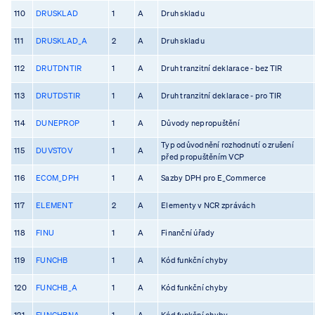
110
DRUSKLAD
1
A
Druh skladu
111
DRUSKLAD_A
2
A
Druh skladu
112
DRUTDNTIR
1
A
Druh tranzitní deklarace - bez TIR
113
DRUTDSTIR
1
A
Druh tranzitní deklarace - pro TIR
114
DUNEPROP
1
A
Důvody nepropuštění
Typ odůvodnění rozhodnutí o zrušení
115
DUVSTOV
1
A
před propuštěním VCP
116
ECOM_DPH
1
A
Sazby DPH pro E_Commerce
117
ELEMENT
2
A
Elementy v NCR zprávách
118
FINU
1
A
Finanční úřady
119
FUNCHB
1
A
Kód funkční chyby
120
FUNCHB_A
1
A
Kód funkční chyby
121
FUNCHBNA
1
A
Kód funkční chyby