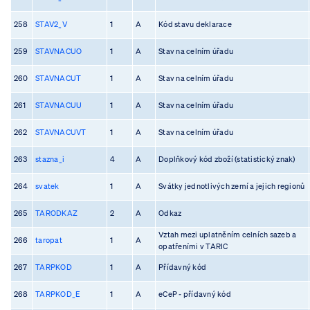
258
STAV2_V
1
A
Kód stavu deklarace
259
STAVNACUO
1
A
Stav na celním úřadu
260
STAVNACUT
1
A
Stav na celním úřadu
261
STAVNACUU
1
A
Stav na celním úřadu
262
STAVNACUVT
1
A
Stav na celním úřadu
263
stazna_i
4
A
Doplňkový kód zboží (statistický znak)
264
svatek
1
A
Svátky jednotlivých zemí a jejich regionů
265
TARODKAZ
2
A
Odkaz
Vztah mezi uplatněním celních sazeb a
266
taropat
1
A
opatřeními v TARIC
267
TARPKOD
1
A
Přídavný kód
268
TARPKOD_E
1
A
eCeP - přídavný kód