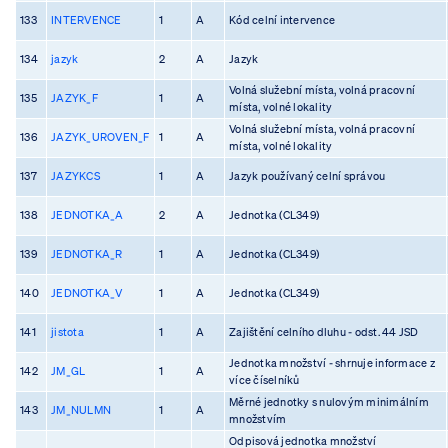
133
INTERVENCE
1
A
Kód celní intervence
134
jazyk
2
A
Jazyk
Volná služební místa, volná pracovní
135
JAZYK_F
1
A
místa, volné lokality
Volná služební místa, volná pracovní
136
JAZYK_UROVEN_F
1
A
místa, volné lokality
137
JAZYKCS
1
A
Jazyk používaný celní správou
138
JEDNOTKA_A
2
A
Jednotka (CL349)
139
JEDNOTKA_R
1
A
Jednotka (CL349)
140
JEDNOTKA_V
1
A
Jednotka (CL349)
141
jistota
1
A
Zajištění celního dluhu - odst. 44 JSD
Jednotka množství - shrnuje informace z
142
JM_GL
1
A
více číselníků
Měrné jednotky s nulovým minimálním
143
JM_NULMN
1
A
množstvím
Odpisová jednotka množství