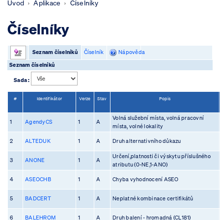
Úvod
Aplikace
Číselníky
Číselníky
Seznam číselníků
Číselník
Nápověda
Seznam číselníků
Sada :
#
Identifikátor
Verze
Stav
Popis
Volná služební místa, volná pracovní
1
AgendyCS
1
A
místa, volné lokality
2
ALTEDUK
1
A
Druh alternativního důkazu
Určení,platnosti či výskytu příslušného
3
ANONE
1
A
atributu (0-NE,1-ANO)
4
ASEOCHB
1
A
Chyba vyhodnocení ASEO
5
BADCERT
1
A
Neplatné kombinace certifikátů
6
BALEHROM
1
A
Druh balení - hromadná (CL181)