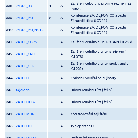
Zajištění cel. dluhu pro jiné režimy než
338
ZAJDL_JRT
4
A
tranzit
Kombinace ZAJDL,POV_CO a textu
339
ZAJDL_KO
2
A
Záruční listina (JCD44)
Kombinace ZAJDL,POV_CO a textu
340
ZAJDL_KO_NCTS
1
A
Záruční listina (JCD44)
341
ZAJDL_SGRN
1
A
Zajištení celního dluhu - s GRN (CL286)
Zajištení celního dluhu - s referencí
342
ZAJDL_SREF
1
A
(CL076)
Zajištení celního dluhu - spol. tranzit
343
ZAJDL_STR
1
A
(CL229)
344
ZAJDLCJ
1
A
Způsob uvolnění celní jistoty
345
zajdlchb
1
A
Důvod odmítnutí zajištění
346
ZAJDLCHB2
1
A
Důvod odmítnutí zajištění
347
ZAJDLMON
1
A
Kód sledování zajištění
348
ZAJDLOPE
1
A
Typ operace EU
349
ZAJDLOPUP
1
A
Upřesnění typu operace EU