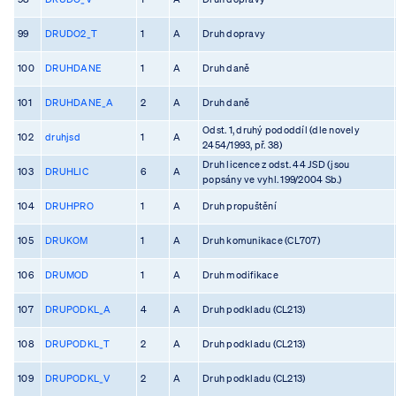
99
DRUDO2_T
1
A
Druh dopravy
100
DRUHDANE
1
A
Druh daně
101
DRUHDANE_A
2
A
Druh daně
Odst. 1, druhý pododdíl (dle novely
102
druhjsd
1
A
2454/1993, př. 38)
Druh licence z odst. 44 JSD (jsou
103
DRUHLIC
6
A
popsány ve vyhl. 199/2004 Sb.)
104
DRUHPRO
1
A
Druh propuštění
105
DRUKOM
1
A
Druh komunikace (CL707)
106
DRUMOD
1
A
Druh modifikace
107
DRUPODKL_A
4
A
Druh podkladu (CL213)
108
DRUPODKL_T
2
A
Druh podkladu (CL213)
109
DRUPODKL_V
2
A
Druh podkladu (CL213)