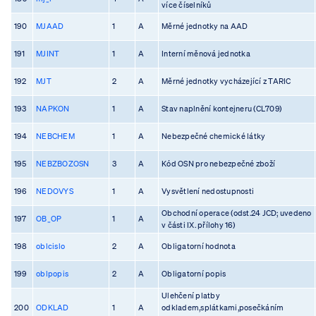
více číselníků
190
MJAAD
1
A
Měrné jednotky na AAD
191
MJINT
1
A
Interní měnová jednotka
192
MJT
2
A
Měrné jednotky vycházející z TARIC
193
NAPKON
1
A
Stav naplnění kontejneru (CL709)
194
NEBCHEM
1
A
Nebezpečné chemické látky
195
NEBZBOZOSN
3
A
Kód OSN pro nebezpečné zboží
196
NEDOVYS
1
A
Vysvětlení nedostupnosti
Obchodní operace (odst.24 JCD; uvedeno
197
OB_OP
1
A
v části IX. přílohy 16)
198
oblcislo
2
A
Obligatorní hodnota
199
oblpopis
2
A
Obligatorní popis
Ulehčení platby
200
ODKLAD
1
A
odkladem,splátkami,posečkáním