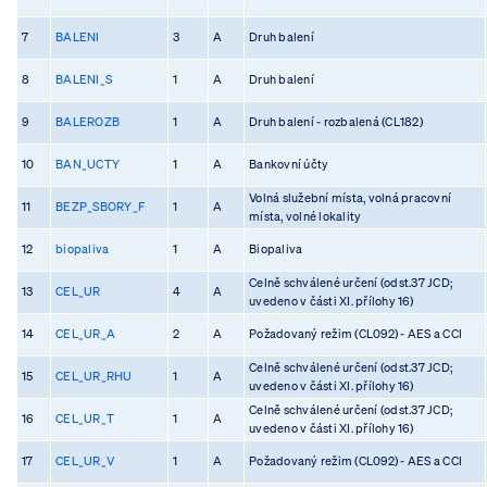
7
BALENI
3
A
Druh balení
8
BALENI_S
1
A
Druh balení
9
BALEROZB
1
A
Druh balení - rozbalená (CL182)
10
BAN_UCTY
1
A
Bankovní účty
Volná služební místa, volná pracovní
11
BEZP_SBORY_F
1
A
místa, volné lokality
12
biopaliva
1
A
Biopaliva
Celně schválené určení (odst.37 JCD;
13
CEL_UR
4
A
uvedeno v části XI. přílohy 16)
14
CEL_UR_A
2
A
Požadovaný režim (CL092) - AES a CCI
Celně schválené určení (odst.37 JCD;
15
CEL_UR_RHU
1
A
uvedeno v části XI. přílohy 16)
Celně schválené určení (odst.37 JCD;
16
CEL_UR_T
1
A
uvedeno v části XI. přílohy 16)
17
CEL_UR_V
1
A
Požadovaný režim (CL092) - AES a CCI