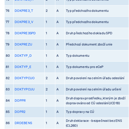
76
DOKPRE3_T
2
A
Typ předchozího dokumentu
77
DOKPRE3_V
1
A
Typ předchozího dokumentu
78
DOKPRE3SPD
1
A
Druh předchozího dokladu SPD
79
DOKPREZU
1
A
Předchozí dokument zboží unie
80
DOKTYP_D
1
A
Typ dokumentu
81
DOKTYP_E
1
A
Typ dokumentu pro eCeP
82
DOKTYPCUO
2
A
Druh povolení na celním úřadu odeslání
83
DOKTYPCUU
2
A
Druh povolení na celním úřadu určení
Druh doprav.prostředku, kterým je zboží
84
DOPPR
1
A
dopravováno od CÚ odeslání(JCD18)
85
DOPR2
1
A
Typ dopravy na CÚ
Druh deklarace - bezpečnost bez ENS
86
DRDEBENS
1
A
(CL260)