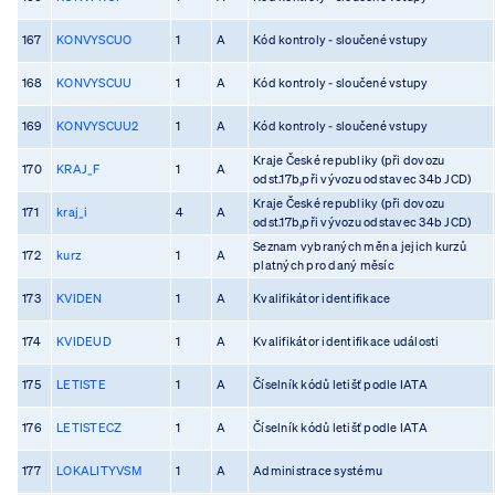
167
KONVYSCUO
1
A
Kód kontroly - sloučené vstupy
168
KONVYSCUU
1
A
Kód kontroly - sloučené vstupy
169
KONVYSCUU2
1
A
Kód kontroly - sloučené vstupy
Kraje České republiky (při dovozu
170
KRAJ_F
1
A
odst.17b,při vývozu odstavec 34b JCD)
Kraje České republiky (při dovozu
171
kraj_i
4
A
odst.17b,při vývozu odstavec 34b JCD)
Seznam vybraných měn a jejich kurzů
172
kurz
1
A
platných pro daný měsíc
173
KVIDEN
1
A
Kvalifikátor identifikace
174
KVIDEUD
1
A
Kvalifikátor identifikace události
175
LETISTE
1
A
Číselník kódů letišť podle IATA
176
LETISTECZ
1
A
Číselník kódů letišť podle IATA
177
LOKALITYVSM
1
A
Administrace systému