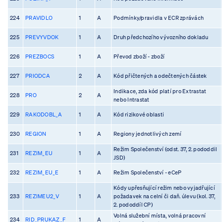
224
PRAVIDLO
1
A
Podmínky/pravidla v ECR zprávách
225
PREVYVDOK
1
A
Druh předchozího vývozního dokladu
226
PREZBOCS
1
A
Převod zboží - zboží
227
PRIODCA
2
A
Kód přičtených a odečtených částek
Indikace, zda kód platí pro Extrastat
228
PRO
2
A
nebo Intrastat
229
RAKODOBL_A
1
A
Kód rizikové oblasti
230
REGION
1
A
Regiony jednotlivých zemí
Režim Společenství (odst. 37, 2. pododdil
231
REZIM_EU
1
A
JSD)
232
REZIM_EU_E
1
A
Režim Společenství - eCeP
Kódy upřesňující režim nebo vyjadřující
233
REZIMEU2_V
1
A
požadavek na celní či daň. úlevu (kol. 37,
2. pododdíl CP)
Volná služební místa, volná pracovní
234
RID_PRUKAZ_F
1
A