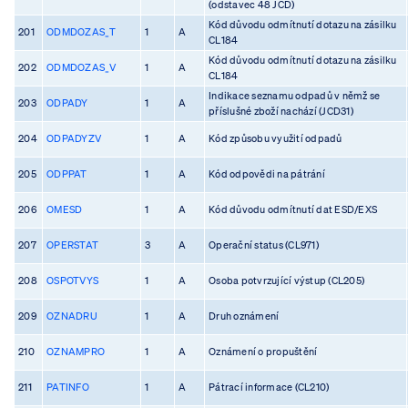
(odstavec 48 JCD)
Kód důvodu odmítnutí dotazu na zásilku
201
ODMDOZAS_T
1
A
CL184
Kód důvodu odmítnutí dotazu na zásilku
202
ODMDOZAS_V
1
A
CL184
Indikace seznamu odpadů v němž se
203
ODPADY
1
A
příslušné zboží nachází (JCD31)
204
ODPADYZV
1
A
Kód způsobu využití odpadů
205
ODPPAT
1
A
Kód odpovědi na pátrání
206
OMESD
1
A
Kód důvodu odmítnutí dat ESD/EXS
207
OPERSTAT
3
A
Operační status (CL971)
208
OSPOTVYS
1
A
Osoba potvrzující výstup (CL205)
209
OZNADRU
1
A
Druh oznámení
210
OZNAMPRO
1
A
Oznámení o propuštění
211
PATINFO
1
A
Pátrací informace (CL210)