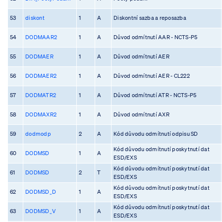
53
diskont
1
A
Diskontní sazba a reposazba
54
DODMAAR2
1
A
Důvod odmítnutí AAR - NCTS-P5
55
DODMAER
1
A
Důvod odmítnutí AER
56
DODMAER2
1
A
Důvod odmítnutí AER - CL222
57
DODMATR2
1
A
Důvod odmítnutí ATR - NCTS-P5
58
DODMAXR2
1
A
Důvod odmítnutí AXR
59
dodmodp
2
A
Kód důvodu odmítnutí odpisu SD
Kód důvodu odmítnutí poskytnutí dat
60
DODMSD
1
A
ESD/EXS
Kód důvodu odmítnutí poskytnutí dat
61
DODMSD
2
T
ESD/EXS
Kód důvodu odmítnutí poskytnutí dat
62
DODMSD_D
1
A
ESD/EXS
Kód důvodu odmítnutí poskytnutí dat
63
DODMSD_V
1
A
ESD/EXS