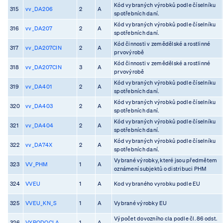
Kód vybraných výrobků podle číselníku
315
vv_DA206
2
A
spotřebních daní.
Kód vybraných výrobků podle číselníku
316
vv_DA207
2
A
spotřebních daní.
Kód činnosti v zemědělské a rostlinné
317
vv_DA207CIN
2
A
prvovýrobě
Kód činnosti v zemědělské a rostlinné
318
vv_DA207CIN
3
A
prvovýrobě
Kód vybraných výrobků podle číselníku
319
vv_DA401
2
A
spotřebních daní.
Kód vybraných výrobků podle číselníku
320
vv_DA403
2
A
spotřebních daní.
Kód vybraných výrobků podle číselníku
321
vv_DA404
2
A
spotřebních daní.
Kód vybraných výrobků podle číselníku
322
vv_DA74X
2
A
spotřebních daní.
Vybrané výrobky, které jsou předmětem
323
VV_PHM
1
A
oznámení subjektů o distribuci PHM
324
VVEU
1
A
Kod vybraného vyrobku podle EU
325
VVEU_KN_S
1
A
Vybrané výrobky EU
Výpočet dovozního cla podle čl. 86 odst.
326
VYPODOCLA
1
A