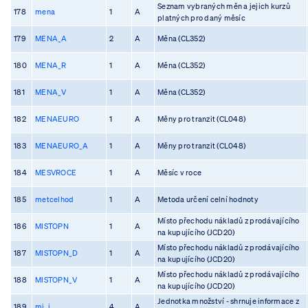
Seznam vybraných měn a jejich kurzů
178
mena
1
A
platných pro daný měsíc
179
MENA_A
2
A
Měna (CL352)
180
MENA_R
1
A
Měna (CL352)
181
MENA_V
1
A
Měna (CL352)
182
MENAEURO
1
A
Měny pro tranzit (CL048)
183
MENAEURO_A
1
A
Měny pro tranzit (CL048)
184
MESVROCE
1
A
Měsíc v roce
185
metcelhod
1
A
Metoda určení celní hodnoty
Místo přechodu nákladů z prodávajícího
186
MISTOPN
1
A
na kupujícího (JCD20)
Místo přechodu nákladů z prodávajícího
187
MISTOPN_D
1
A
na kupujícího (JCD20)
Místo přechodu nákladů z prodávajícího
188
MISTOPN_V
1
A
na kupujícího (JCD20)
Jednotka množství - shrnuje informace z
189
mj_i
4
A