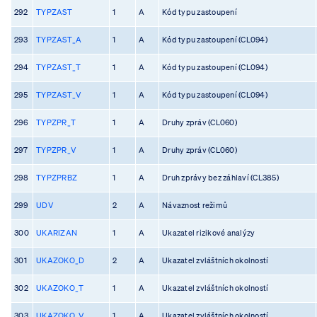
292
TYPZAST
1
A
Kód typu zastoupení
293
TYPZAST_A
1
A
Kód typu zastoupení (CL094)
294
TYPZAST_T
1
A
Kód typu zastoupení (CL094)
295
TYPZAST_V
1
A
Kód typu zastoupení (CL094)
296
TYPZPR_T
1
A
Druhy zpráv (CL060)
297
TYPZPR_V
1
A
Druhy zpráv (CL060)
298
TYPZPRBZ
1
A
Druh zprávy bez záhlaví (CL385)
299
UDV
2
A
Návaznost režimů
300
UKARIZAN
1
A
Ukazatel rizikové analýzy
301
UKAZOKO_D
2
A
Ukazatel zvláštních okolností
302
UKAZOKO_T
1
A
Ukazatel zvláštních okolností
303
UKAZOKO_V
1
A
Ukazatel zvláštních okolností