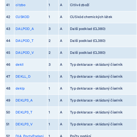
41
citzbo
1
A
Citlivé zboží
42
CUSKOD
1
A
CUS kód chemických látek
43
DALPOD_A
3
A
Další podklad (CL380)
44
DALPOD_T
2
A
Další podklad (CL380)
45
DALPOD_V
2
A
Další podklad (CL380)
46
dekll
3
A
Typ deklarace - skládaný číselník
47
DEKLL_D
1
A
Typ deklarace - skládaný číselník
48
deklp
1
A
Typ deklarace - skládaný číselník
49
DEKLP3_A
1
A
Typ deklarace - skládaný číselník
50
DEKLP3_T
1
A
Typ deklarace - skládaný číselník
51
DEKLP3_V
1
A
Typ deklarace - skládaný číselník
52
DIA_PoctyPodani
1
A
Počty podání