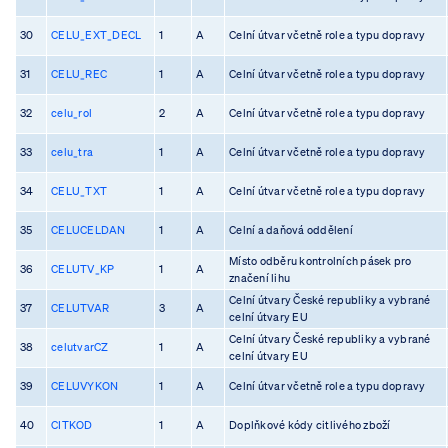
30
CELU_EXT_DECL
1
A
Celní útvar včetně role a typu dopravy
31
CELU_REC
1
A
Celní útvar včetně role a typu dopravy
32
celu_rol
2
A
Celní útvar včetně role a typu dopravy
33
celu_tra
1
A
Celní útvar včetně role a typu dopravy
34
CELU_TXT
1
A
Celní útvar včetně role a typu dopravy
35
CELUCELDAN
1
A
Celní a daňová oddělení
Místo odběru kontrolních pásek pro
36
CELUTV_KP
1
A
značení lihu
Celní útvary České republiky a vybrané
37
CELUTVAR
3
A
celní útvary EU
Celní útvary České republiky a vybrané
38
celutvarCZ
1
A
celní útvary EU
39
CELUVYKON
1
A
Celní útvar včetně role a typu dopravy
40
CITKOD
1
A
Doplňkové kódy citlivého zboží