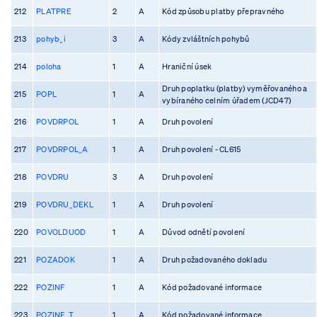
212
PLATPRE
2
A
Kód způsobu platby přepravného
213
pohyb_i
3
A
Kódy zvláštních pohybů
214
poloha
1
A
Hraniční úsek
Druh poplatku (platby) vyměřovaného a
215
POPL
1
A
vybíraného celním úřadem (JCD47)
216
POVDRPOL
1
A
Druh povolení
217
POVDRPOL_A
1
A
Druh povolení - CL615
218
POVDRU
3
A
Druh povolení
219
POVDRU_DEKL
1
A
Druh povolení
220
POVOLDUOD
1
A
Důvod odnětí povolení
221
POZADOK
1
A
Druh požadovaného dokladu
222
POZINF
1
A
Kód požadované informace
223
POZINF_T
1
A
Kód požadované informace