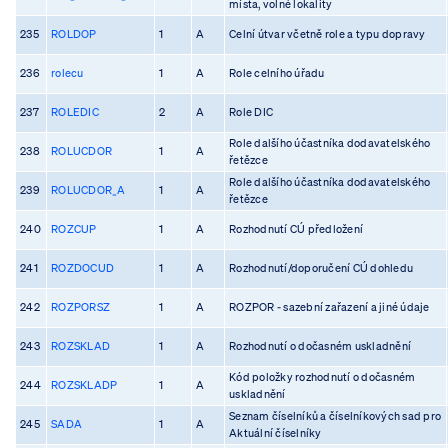
místa, volné lokality
235
ROLDOP
1
A
Celní útvar včetně role a typu dopravy
236
rolecu
1
A
Role celního úřadu
237
ROLEDIC
2
A
Role DIC
Role dalšího účastníka dodavatelského
238
ROLUCDOR
1
A
řetězce
Role dalšího účastníka dodavatelského
239
ROLUCDOR_A
1
A
řetězce
240
ROZCUP
1
A
Rozhodnutí CÚ předložení
241
ROZDOCUD
1
A
Rozhodnutí/doporučení CÚ dohledu
242
ROZPORSZ
1
A
ROZPOR - sazební zařazení a jiné údaje
243
ROZSKLAD
1
A
Rozhodnutí o dočasném uskladnění
Kód položky rozhodnutí o dočasném
244
ROZSKLADP
1
A
uskladnění
Seznam číselníků a číselníkových sad pro
245
SADA
1
A
Aktuální číselníky