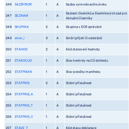
246
SAZBYBOR
1
A
Sazba vyrovnávacího úroku
Seznam číselníků a číselníkových sad pro
247
SEZNAM
1
A
Aktuální číselníky
248
SKUPINA
2
A
Skupina v ECR zprávách
249
smer_i
3
A
Směr (přijetí či odeslání)
250
STAHOD
2
A
Kód stanovení hodnoty
251
STAKOCUD
1
A
Stav kontroly na CÚ dohledu
252
STATPMAN
1
A
Stav položky manifestu
253
STATPRIS
2
A
Státní příslušnost
254
STATPRIS_A
1
A
Státní příslušnost
255
STATPRIS_T
1
A
Státní příslušnost
256
STATPRIS_V
1
A
Státní příslušnost
257
STAV2_T
1
A
Kód stavu deklarace