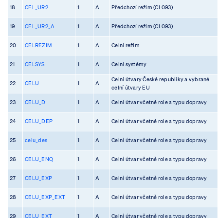
18
CEL_UR2
1
A
Předchozí režim (CL093)
19
CEL_UR2_A
1
A
Předchozí režim (CL093)
20
CELREZIM
1
A
Celní režim
21
CELSYS
1
A
Celní systémy
Celní útvary České republiky a vybrané
22
CELU
1
A
celní útvary EU
23
CELU_D
1
A
Celní útvar včetně role a typu dopravy
24
CELU_DEP
1
A
Celní útvar včetně role a typu dopravy
25
celu_des
1
A
Celní útvar včetně role a typu dopravy
26
CELU_ENQ
1
A
Celní útvar včetně role a typu dopravy
27
CELU_EXP
1
A
Celní útvar včetně role a typu dopravy
28
CELU_EXP_EXT
1
A
Celní útvar včetně role a typu dopravy
29
CELU_EXT
1
A
Celní útvar včetně role a typu dopravy