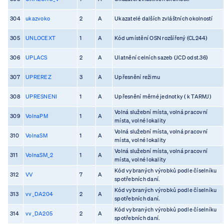
304
ukazvoko
2
A
Ukazatelé dalších zvláštních okolností
305
UNLOCEXT
1
A
Kód umístění OSN rozšířený (CL244)
306
UPLACS
2
A
Ulatnění celních sazeb (JCD odst.36)
307
UPREREZ
3
A
Upřesnění režimu
308
UPRESNENI
1
A
Upřesnění měrné jednotky ( k TARMJ)
Volná služební místa, volná pracovní
309
VolnaPM
1
A
místa, volné lokality
Volná služební místa, volná pracovní
310
VolnaSM
1
A
místa, volné lokality
Volná služební místa, volná pracovní
311
VolnaSM_2
1
A
místa, volné lokality
Kód vybraných výrobků podle číselníku
312
VV
7
A
spotřebních daní.
Kód vybraných výrobků podle číselníku
313
vv_DA204
2
A
spotřebních daní.
Kód vybraných výrobků podle číselníku
314
vv_DA205
2
A
spotřebních daní.