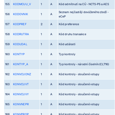
155
KODMCUU_V
1
A
Kód odmítnutí na CÚ - NCTS-P5 a AES
Seznam nejčastěji dováženého zboží -
156
KODOVNIK
1
A
eCeP
157
KODPREF
2
A
Kód preference
158
KODRUTRA
1
A
Kód druhu transakce
159
KODUDAL
1
A
Kód události
160
KONTYP
1
A
Typ kontroly
161
KONTYP_A
1
A
Typ kontroly - národní číselník (CL716)
162
KONVCUONZ
1
A
Kód kontroly - sloučené vstupy
163
KONVCUVT
1
A
Kód kontroly - sloučené vstupy
164
KONVCUVY
1
A
Kód kontroly - sloučené vstupy
165
KONVNEPR
1
A
Kód kontroly - sloučené vstupy
166
KONVPROP
1
A
Kód kontroly - sloučené vstupy