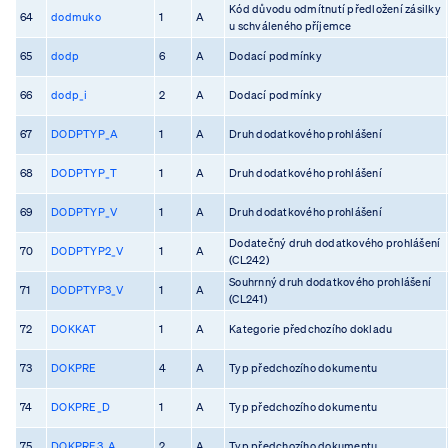
Kód důvodu odmítnutí předložení zásilky
64
dodmuko
1
A
u schváleného příjemce
65
dodp
6
A
Dodací podmínky
66
dodp_i
2
A
Dodací podmínky
67
DODPTYP_A
1
A
Druh dodatkového prohlášení
68
DODPTYP_T
1
A
Druh dodatkového prohlášení
69
DODPTYP_V
1
A
Druh dodatkového prohlášení
Dodatečný druh dodatkového prohlášení
70
DODPTYP2_V
1
A
(CL242)
Souhrnný druh dodatkového prohlášení
71
DODPTYP3_V
1
A
(CL241)
72
DOKKAT
1
A
Kategorie předchozího dokladu
73
DOKPRE
4
A
Typ předchozího dokumentu
74
DOKPRE_D
1
A
Typ předchozího dokumentu
75
DOKPRE3_A
2
A
Typ předchozího dokumentu