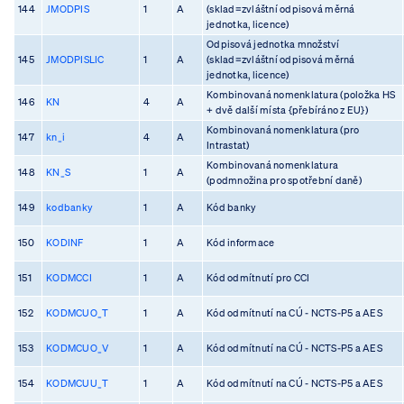
144
JMODPIS
1
A
(sklad=zvláštní odpisová měrná
jednotka, licence)
Odpisová jednotka množství
145
JMODPISLIC
1
A
(sklad=zvláštní odpisová měrná
jednotka, licence)
Kombinovaná nomenklatura (položka HS
146
KN
4
A
+ dvě další místa {přebíráno z EU})
Kombinovaná nomenklatura (pro
147
kn_i
4
A
Intrastat)
Kombinovaná nomenklatura
148
KN_S
1
A
(podmnožina pro spotřební daně)
149
kodbanky
1
A
Kód banky
150
KODINF
1
A
Kód informace
151
KODMCCI
1
A
Kód odmítnutí pro CCI
152
KODMCUO_T
1
A
Kód odmítnutí na CÚ - NCTS-P5 a AES
153
KODMCUO_V
1
A
Kód odmítnutí na CÚ - NCTS-P5 a AES
154
KODMCUU_T
1
A
Kód odmítnutí na CÚ - NCTS-P5 a AES