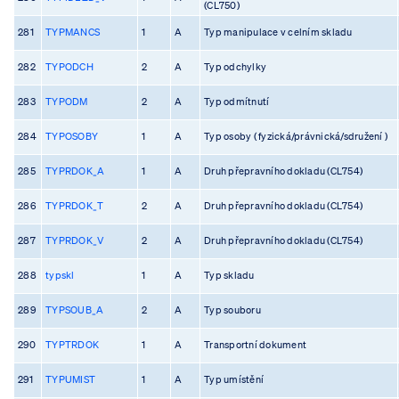
(CL750)
281
TYPMANCS
1
A
Typ manipulace v celním skladu
282
TYPODCH
2
A
Typ odchylky
283
TYPODM
2
A
Typ odmítnutí
284
TYPOSOBY
1
A
Typ osoby ( fyzická/právnická/sdružení )
285
TYPRDOK_A
1
A
Druh přepravního dokladu (CL754)
286
TYPRDOK_T
2
A
Druh přepravního dokladu (CL754)
287
TYPRDOK_V
2
A
Druh přepravního dokladu (CL754)
288
typskl
1
A
Typ skladu
289
TYPSOUB_A
2
A
Typ souboru
290
TYPTRDOK
1
A
Transportní dokument
291
TYPUMIST
1
A
Typ umístění