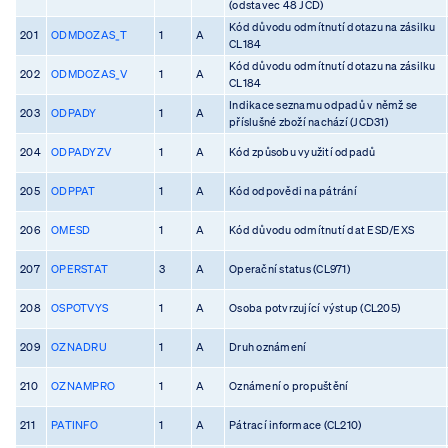
(odstavec 48 JCD)
Kód důvodu odmítnutí dotazu na zásilku
201
ODMDOZAS_T
1
A
CL184
Kód důvodu odmítnutí dotazu na zásilku
202
ODMDOZAS_V
1
A
CL184
Indikace seznamu odpadů v němž se
203
ODPADY
1
A
příslušné zboží nachází (JCD31)
204
ODPADYZV
1
A
Kód způsobu využití odpadů
205
ODPPAT
1
A
Kód odpovědi na pátrání
206
OMESD
1
A
Kód důvodu odmítnutí dat ESD/EXS
207
OPERSTAT
3
A
Operační status (CL971)
208
OSPOTVYS
1
A
Osoba potvrzující výstup (CL205)
209
OZNADRU
1
A
Druh oznámení
210
OZNAMPRO
1
A
Oznámení o propuštění
211
PATINFO
1
A
Pátrací informace (CL210)