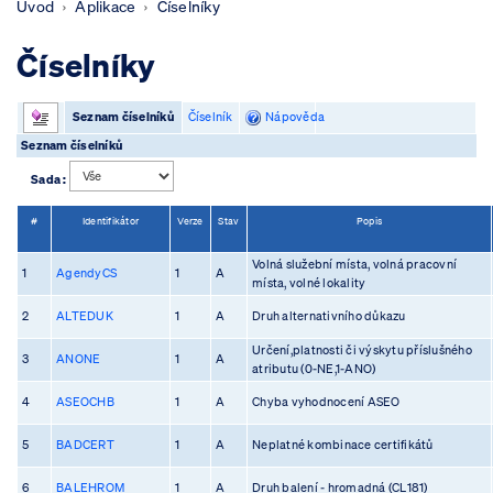
Úvod
Aplikace
Číselníky
Číselníky
Seznam číselníků
Číselník
Nápověda
Seznam číselníků
Sada :
#
Identifikátor
Verze
Stav
Popis
Volná služební místa, volná pracovní
1
AgendyCS
1
A
místa, volné lokality
2
ALTEDUK
1
A
Druh alternativního důkazu
Určení,platnosti či výskytu příslušného
3
ANONE
1
A
atributu (0-NE,1-ANO)
4
ASEOCHB
1
A
Chyba vyhodnocení ASEO
5
BADCERT
1
A
Neplatné kombinace certifikátů
6
BALEHROM
1
A
Druh balení - hromadná (CL181)