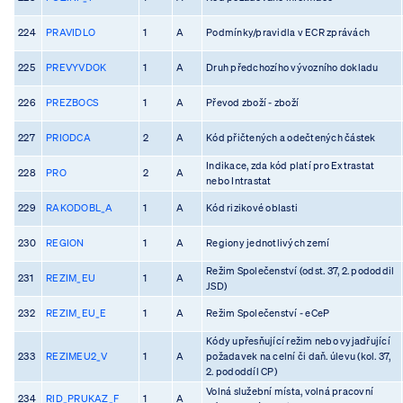
224
PRAVIDLO
1
A
Podmínky/pravidla v ECR zprávách
225
PREVYVDOK
1
A
Druh předchozího vývozního dokladu
226
PREZBOCS
1
A
Převod zboží - zboží
227
PRIODCA
2
A
Kód přičtených a odečtených částek
Indikace, zda kód platí pro Extrastat
228
PRO
2
A
nebo Intrastat
229
RAKODOBL_A
1
A
Kód rizikové oblasti
230
REGION
1
A
Regiony jednotlivých zemí
Režim Společenství (odst. 37, 2. pododdil
231
REZIM_EU
1
A
JSD)
232
REZIM_EU_E
1
A
Režim Společenství - eCeP
Kódy upřesňující režim nebo vyjadřující
233
REZIMEU2_V
1
A
požadavek na celní či daň. úlevu (kol. 37,
2. pododdíl CP)
Volná služební místa, volná pracovní
234
RID_PRUKAZ_F
1
A