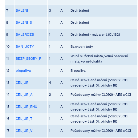
7
BALENI
3
A
Druh balení
8
BALENI_S
1
A
Druh balení
9
BALEROZB
1
A
Druh balení - rozbalená (CL182)
10
BAN_UCTY
1
A
Bankovní účty
Volná služební místa, volná pracovní
11
BEZP_SBORY_F
1
A
místa, volné lokality
12
biopaliva
1
A
Biopaliva
Celně schválené určení (odst.37 JCD;
13
CEL_UR
4
A
uvedeno v části XI. přílohy 16)
14
CEL_UR_A
2
A
Požadovaný režim (CL092) - AES a CCI
Celně schválené určení (odst.37 JCD;
15
CEL_UR_RHU
1
A
uvedeno v části XI. přílohy 16)
Celně schválené určení (odst.37 JCD;
16
CEL_UR_T
1
A
uvedeno v části XI. přílohy 16)
17
CEL_UR_V
1
A
Požadovaný režim (CL092) - AES a CCI