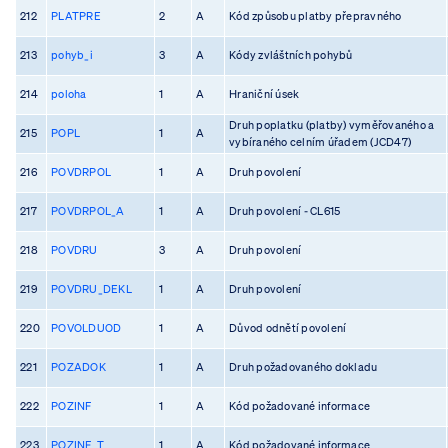
212
PLATPRE
2
A
Kód způsobu platby přepravného
213
pohyb_i
3
A
Kódy zvláštních pohybů
214
poloha
1
A
Hraniční úsek
Druh poplatku (platby) vyměřovaného a
215
POPL
1
A
vybíraného celním úřadem (JCD47)
216
POVDRPOL
1
A
Druh povolení
217
POVDRPOL_A
1
A
Druh povolení - CL615
218
POVDRU
3
A
Druh povolení
219
POVDRU_DEKL
1
A
Druh povolení
220
POVOLDUOD
1
A
Důvod odnětí povolení
221
POZADOK
1
A
Druh požadovaného dokladu
222
POZINF
1
A
Kód požadované informace
223
POZINF_T
1
A
Kód požadované informace