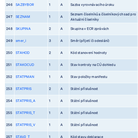
246
SAZBYBOR
1
A
Sazba vyrovnávacího úroku
Seznam číselníků a číselníkových sad pro
247
SEZNAM
1
A
Aktuální číselníky
248
SKUPINA
2
A
Skupina v ECR zprávách
249
smer_i
3
A
Směr (přijetí či odeslání)
250
STAHOD
2
A
Kód stanovení hodnoty
251
STAKOCUD
1
A
Stav kontroly na CÚ dohledu
252
STATPMAN
1
A
Stav položky manifestu
253
STATPRIS
2
A
Státní příslušnost
254
STATPRIS_A
1
A
Státní příslušnost
255
STATPRIS_T
1
A
Státní příslušnost
256
STATPRIS_V
1
A
Státní příslušnost
257
STAV2_T
1
A
Kód stavu deklarace