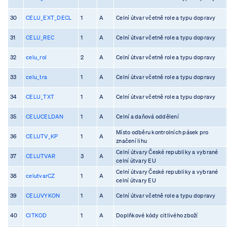
30
CELU_EXT_DECL
1
A
Celní útvar včetně role a typu dopravy
31
CELU_REC
1
A
Celní útvar včetně role a typu dopravy
32
celu_rol
2
A
Celní útvar včetně role a typu dopravy
33
celu_tra
1
A
Celní útvar včetně role a typu dopravy
34
CELU_TXT
1
A
Celní útvar včetně role a typu dopravy
35
CELUCELDAN
1
A
Celní a daňová oddělení
Místo odběru kontrolních pásek pro
36
CELUTV_KP
1
A
značení lihu
Celní útvary České republiky a vybrané
37
CELUTVAR
3
A
celní útvary EU
Celní útvary České republiky a vybrané
38
celutvarCZ
1
A
celní útvary EU
39
CELUVYKON
1
A
Celní útvar včetně role a typu dopravy
40
CITKOD
1
A
Doplňkové kódy citlivého zboží