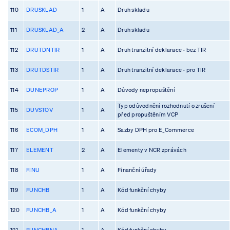
110
DRUSKLAD
1
A
Druh skladu
111
DRUSKLAD_A
2
A
Druh skladu
112
DRUTDNTIR
1
A
Druh tranzitní deklarace - bez TIR
113
DRUTDSTIR
1
A
Druh tranzitní deklarace - pro TIR
114
DUNEPROP
1
A
Důvody nepropuštění
Typ odůvodnění rozhodnutí o zrušení
115
DUVSTOV
1
A
před propuštěním VCP
116
ECOM_DPH
1
A
Sazby DPH pro E_Commerce
117
ELEMENT
2
A
Elementy v NCR zprávách
118
FINU
1
A
Finanční úřady
119
FUNCHB
1
A
Kód funkční chyby
120
FUNCHB_A
1
A
Kód funkční chyby
121
FUNCHBNA
1
A
Kód funkční chyby