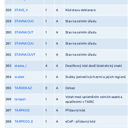
258
STAV2_V
1
A
Kód stavu deklarace
259
STAVNACUO
1
A
Stav na celním úřadu
260
STAVNACUT
1
A
Stav na celním úřadu
261
STAVNACUU
1
A
Stav na celním úřadu
262
STAVNACUVT
1
A
Stav na celním úřadu
263
stazna_i
4
A
Doplňkový kód zboží (statistický znak)
264
svatek
1
A
Svátky jednotlivých zemí a jejich regionů
265
TARODKAZ
2
A
Odkaz
Vztah mezi uplatněním celních sazeb a
266
taropat
1
A
opatřeními v TARIC
267
TARPKOD
1
A
Přídavný kód
268
TARPKOD_E
1
A
eCeP - přídavný kód