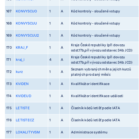
167
KONVYSCUO
1
A
Kód kontroly - sloučené vstupy
168
KONVYSCUU
1
A
Kód kontroly - sloučené vstupy
169
KONVYSCUU2
1
A
Kód kontroly - sloučené vstupy
Kraje České republiky (při dovozu
170
KRAJ_F
1
A
odst.17b,při vývozu odstavec 34b JCD)
Kraje České republiky (při dovozu
171
kraj_i
4
A
odst.17b,při vývozu odstavec 34b JCD)
Seznam vybraných měn a jejich kurzů
172
kurz
1
A
platných pro daný měsíc
173
KVIDEN
1
A
Kvalifikátor identifikace
174
KVIDEUD
1
A
Kvalifikátor identifikace události
175
LETISTE
1
A
Číselník kódů letišť podle IATA
176
LETISTECZ
1
A
Číselník kódů letišť podle IATA
177
LOKALITYVSM
1
A
Administrace systému