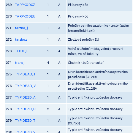
269
TARPKODCZ
1
A
Přídavný kód
270
TARPKODEU
1
A
Přídavný kód
Položky celního sazebníku - texty (zatím
271
tarzbo_j
1
A
jen anglický text)
272
tarzbozi
1
A
Zbožové položky EU
Volná služební místa, volná pracovní
273
TITUL_F
1
A
místa, volné lokality
274
trans_i
4
A
Číselník kódů transakcí
Druh identifikace aktivního dopravního
275
TYPIDEAD_T
1
A
prostředku (CL219)
Druh identifikace aktivního dopravního
276
TYPIDEAD_V
1
A
prostředku (CL219)
277
TYPIDEZD_A
1
A
Typ identifikátoru způsobu dopravy
278
TYPIDEZD_D
2
A
Typ identifikátoru způsobu dopravy
Typ identifikátoru způsobu dopravy
279
TYPIDEZD_T
1
A
(CL750)
Typ identifikátoru způsobu dopravy
280
TYPIDEZD_V
1
A