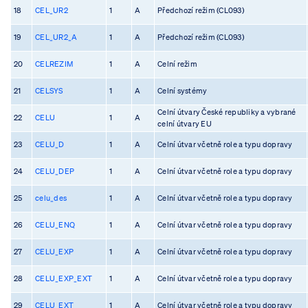
18
CEL_UR2
1
A
Předchozí režim (CL093)
19
CEL_UR2_A
1
A
Předchozí režim (CL093)
20
CELREZIM
1
A
Celní režim
21
CELSYS
1
A
Celní systémy
Celní útvary České republiky a vybrané
22
CELU
1
A
celní útvary EU
23
CELU_D
1
A
Celní útvar včetně role a typu dopravy
24
CELU_DEP
1
A
Celní útvar včetně role a typu dopravy
25
celu_des
1
A
Celní útvar včetně role a typu dopravy
26
CELU_ENQ
1
A
Celní útvar včetně role a typu dopravy
27
CELU_EXP
1
A
Celní útvar včetně role a typu dopravy
28
CELU_EXP_EXT
1
A
Celní útvar včetně role a typu dopravy
29
CELU_EXT
1
A
Celní útvar včetně role a typu dopravy