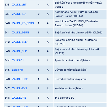
Zajištění cel. dluhu pro jiné režimy než
338
ZAJDL_JRT
4
A
tranzit
Kombinace ZAJDL,POV_CO a textu
339
ZAJDL_KO
2
A
Záruční listina (JCD44)
Kombinace ZAJDL,POV_CO a textu
340
ZAJDL_KO_NCTS
1
A
Záruční listina (JCD44)
341
ZAJDL_SGRN
1
A
Zajištení celního dluhu - s GRN (CL286)
Zajištení celního dluhu - s referencí
342
ZAJDL_SREF
1
A
(CL076)
Zajištení celního dluhu - spol. tranzit
343
ZAJDL_STR
1
A
(CL229)
344
ZAJDLCJ
1
A
Způsob uvolnění celní jistoty
345
zajdlchb
1
A
Důvod odmítnutí zajištění
346
ZAJDLCHB2
1
A
Důvod odmítnutí zajištění
347
ZAJDLMON
1
A
Kód sledování zajištění
348
ZAJDLOPE
1
A
Typ operace EU
349
ZAJDLOPUP
1
A
Upřesnění typu operace EU