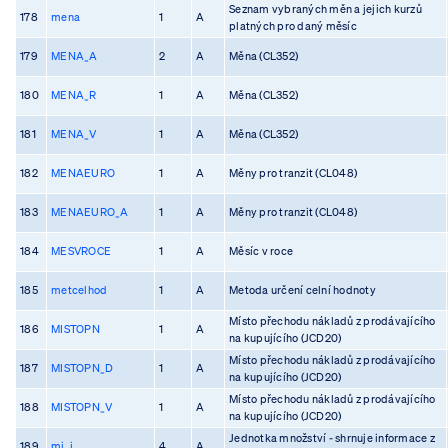
Seznam vybraných měn a jejich kurzů
178
mena
1
A
platných pro daný měsíc
179
MENA_A
2
A
Měna (CL352)
180
MENA_R
1
A
Měna (CL352)
181
MENA_V
1
A
Měna (CL352)
182
MENAEURO
1
A
Měny pro tranzit (CL048)
183
MENAEURO_A
1
A
Měny pro tranzit (CL048)
184
MESVROCE
1
A
Měsíc v roce
185
metcelhod
1
A
Metoda určení celní hodnoty
Místo přechodu nákladů z prodávajícího
186
MISTOPN
1
A
na kupujícího (JCD20)
Místo přechodu nákladů z prodávajícího
187
MISTOPN_D
1
A
na kupujícího (JCD20)
Místo přechodu nákladů z prodávajícího
188
MISTOPN_V
1
A
na kupujícího (JCD20)
Jednotka množství - shrnuje informace z
189
mj_i
4
A