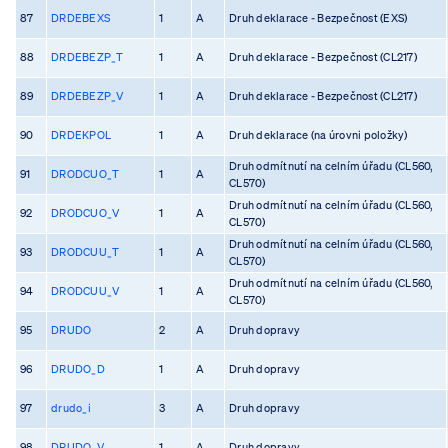
87
DRDEBEXS
1
A
Druh deklarace - Bezpečnost (EXS)
88
DRDEBEZP_T
1
A
Druh deklarace - Bezpečnost (CL217)
89
DRDEBEZP_V
1
A
Druh deklarace - Bezpečnost (CL217)
90
DRDEKPOL
1
A
Druh deklarace (na úrovni položky)
Druh odmítnutí na celním úřadu (CL560,
91
DRODCUO_T
1
A
CL570)
Druh odmítnutí na celním úřadu (CL560,
92
DRODCUO_V
1
A
CL570)
Druh odmítnutí na celním úřadu (CL560,
93
DRODCUU_T
1
A
CL570)
Druh odmítnutí na celním úřadu (CL560,
94
DRODCUU_V
1
A
CL570)
95
DRUDO
2
A
Druh dopravy
96
DRUDO_D
1
A
Druh dopravy
97
drudo_i
3
A
Druh dopravy
98
DRUDO_V
1
A
Druh dopravy