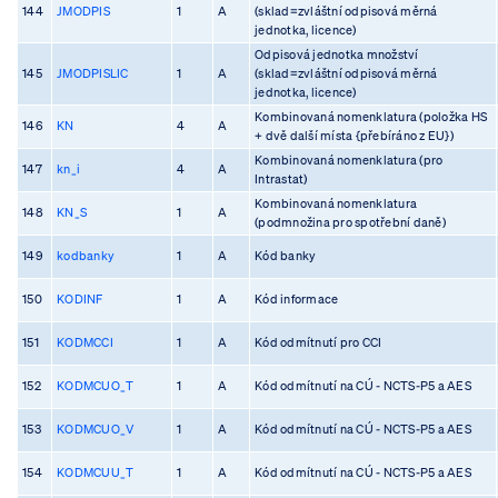
144
JMODPIS
1
A
(sklad=zvláštní odpisová měrná
jednotka, licence)
Odpisová jednotka množství
145
JMODPISLIC
1
A
(sklad=zvláštní odpisová měrná
jednotka, licence)
Kombinovaná nomenklatura (položka HS
146
KN
4
A
+ dvě další místa {přebíráno z EU})
Kombinovaná nomenklatura (pro
147
kn_i
4
A
Intrastat)
Kombinovaná nomenklatura
148
KN_S
1
A
(podmnožina pro spotřební daně)
149
kodbanky
1
A
Kód banky
150
KODINF
1
A
Kód informace
151
KODMCCI
1
A
Kód odmítnutí pro CCI
152
KODMCUO_T
1
A
Kód odmítnutí na CÚ - NCTS-P5 a AES
153
KODMCUO_V
1
A
Kód odmítnutí na CÚ - NCTS-P5 a AES
154
KODMCUU_T
1
A
Kód odmítnutí na CÚ - NCTS-P5 a AES