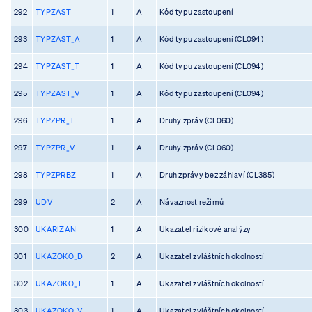
292
TYPZAST
1
A
Kód typu zastoupení
293
TYPZAST_A
1
A
Kód typu zastoupení (CL094)
294
TYPZAST_T
1
A
Kód typu zastoupení (CL094)
295
TYPZAST_V
1
A
Kód typu zastoupení (CL094)
296
TYPZPR_T
1
A
Druhy zpráv (CL060)
297
TYPZPR_V
1
A
Druhy zpráv (CL060)
298
TYPZPRBZ
1
A
Druh zprávy bez záhlaví (CL385)
299
UDV
2
A
Návaznost režimů
300
UKARIZAN
1
A
Ukazatel rizikové analýzy
301
UKAZOKO_D
2
A
Ukazatel zvláštních okolností
302
UKAZOKO_T
1
A
Ukazatel zvláštních okolností
303
UKAZOKO_V
1
A
Ukazatel zvláštních okolností