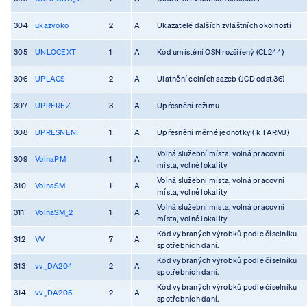
304
ukazvoko
2
A
Ukazatelé dalších zvláštních okolností
305
UNLOCEXT
1
A
Kód umístění OSN rozšířený (CL244)
306
UPLACS
2
A
Ulatnění celních sazeb (JCD odst.36)
307
UPREREZ
3
A
Upřesnění režimu
308
UPRESNENI
1
A
Upřesnění měrné jednotky ( k TARMJ)
Volná služební místa, volná pracovní
309
VolnaPM
1
A
místa, volné lokality
Volná služební místa, volná pracovní
310
VolnaSM
1
A
místa, volné lokality
Volná služební místa, volná pracovní
311
VolnaSM_2
1
A
místa, volné lokality
Kód vybraných výrobků podle číselníku
312
VV
7
A
spotřebních daní.
Kód vybraných výrobků podle číselníku
313
vv_DA204
2
A
spotřebních daní.
Kód vybraných výrobků podle číselníku
314
vv_DA205
2
A
spotřebních daní.