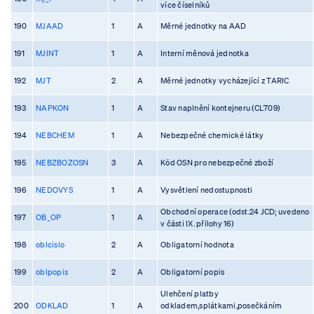
více číselníků
190
MJAAD
1
A
Měrné jednotky na AAD
191
MJINT
1
A
Interní měnová jednotka
192
MJT
2
A
Měrné jednotky vycházející z TARIC
193
NAPKON
1
A
Stav naplnění kontejneru (CL709)
194
NEBCHEM
1
A
Nebezpečné chemické látky
195
NEBZBOZOSN
3
A
Kód OSN pro nebezpečné zboží
196
NEDOVYS
1
A
Vysvětlení nedostupnosti
Obchodní operace (odst.24 JCD; uvedeno
197
OB_OP
1
A
v části IX. přílohy 16)
198
oblcislo
2
A
Obligatorní hodnota
199
oblpopis
2
A
Obligatorní popis
Ulehčení platby
200
ODKLAD
1
A
odkladem,splátkami,posečkáním