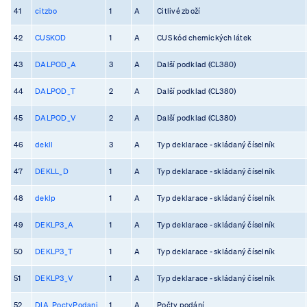
41
citzbo
1
A
Citlivé zboží
42
CUSKOD
1
A
CUS kód chemických látek
43
DALPOD_A
3
A
Další podklad (CL380)
44
DALPOD_T
2
A
Další podklad (CL380)
45
DALPOD_V
2
A
Další podklad (CL380)
46
dekll
3
A
Typ deklarace - skládaný číselník
47
DEKLL_D
1
A
Typ deklarace - skládaný číselník
48
deklp
1
A
Typ deklarace - skládaný číselník
49
DEKLP3_A
1
A
Typ deklarace - skládaný číselník
50
DEKLP3_T
1
A
Typ deklarace - skládaný číselník
51
DEKLP3_V
1
A
Typ deklarace - skládaný číselník
52
DIA_PoctyPodani
1
A
Počty podání