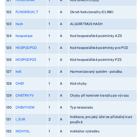
122
FUNOKRUH_T
1
A
Okruh funkcionality (CL168)
123
hash
1
A
ALGORITMUS HASH
124
hospodazs
1
A
Kod hospodařské podmínky AZS
125
HOSPODPCD
1
A
Kod hospodářské podmínky pro PCD
126
HOSPODPZS
1
A
Kód hospodářské podmínky PZS
127
hs6
2
A
Harmonizovaný systém - položka
128
CHB1
1
A
Kód chyby
129
CHBTRVYV
1
A
Chyby při kontrole tranzitu po vývozu
130
CHBVYVEM
1
A
Typ nesouladu
Indikace, pro jaký účel se příslušný kurz
131
I_EUR
2
A
používá
132
INDVYSL
1
A
Indikátor výsledku