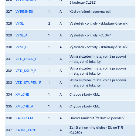
3 kodexu (CL292)
327
VYRESNES
1
A
Kód vyřešení nesrovnalosti
328
VYSL
2
A
Výsledek kontroly - skládaný číselník
329
VYSL_A
1
A
Výsledek kontroly - CL047
330
VYSL_D
1
A
Výsledek kontroly - skládaný číselník
Volná služební místa, volná pracovní
331
VZD_OBOR_F
1
A
místa, volné lokality
Volná služební místa, volná pracovní
332
VZD_SKUP_F
1
A
místa, volné lokality
Volná služební místa, volná pracovní
333
VZD_STUPEN_F
1
A
místa, volné lokality
334
XMLCHB
1
A
Chybové kódy XML
335
XMLCHB_A
1
A
Chybové kódy XML
336
ZADUZAM
1
A
Důvod zamítnutí žádosti o povolení
Zajištení celního dluhu - EU ne TIR
337
ZAJDL_EUNT
1
A
(CL230)