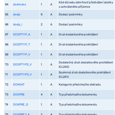
Kód důvodu odmítnutí předložení zásilky
64
dodmuko
1
A
u schváleného příjemce
65
dodp
6
A
Dodací podmínky
66
dodp_i
2
A
Dodací podmínky
67
DODPTYP_A
1
A
Druh dodatkového prohlášení
68
DODPTYP_T
1
A
Druh dodatkového prohlášení
69
DODPTYP_V
1
A
Druh dodatkového prohlášení
Dodatečný druh dodatkového prohlášení
70
DODPTYP2_V
1
A
(CL242)
Souhrnný druh dodatkového prohlášení
71
DODPTYP3_V
1
A
(CL241)
72
DOKKAT
1
A
Kategorie předchozího dokladu
73
DOKPRE
4
A
Typ předchozího dokumentu
74
DOKPRE_D
1
A
Typ předchozího dokumentu
75
DOKPRE3_A
2
A
Typ předchozího dokumentu