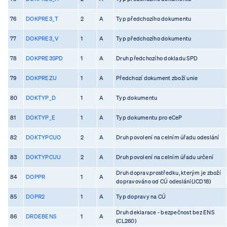
76
DOKPRE3_T
2
A
Typ předchozího dokumentu
77
DOKPRE3_V
1
A
Typ předchozího dokumentu
78
DOKPRE3SPD
1
A
Druh předchozího dokladu SPD
79
DOKPREZU
1
A
Předchozí dokument zboží unie
80
DOKTYP_D
1
A
Typ dokumentu
81
DOKTYP_E
1
A
Typ dokumentu pro eCeP
82
DOKTYPCUO
2
A
Druh povolení na celním úřadu odeslání
83
DOKTYPCUU
2
A
Druh povolení na celním úřadu určení
Druh doprav.prostředku, kterým je zboží
84
DOPPR
1
A
dopravováno od CÚ odeslání(JCD18)
85
DOPR2
1
A
Typ dopravy na CÚ
Druh deklarace - bezpečnost bez ENS
86
DRDEBENS
1
A
(CL260)