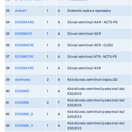
53
diskont
1
A
Diskontní sazba a reposazba
54
DODMAAR2
1
A
Důvod odmítnutí AAR - NCTS-P5
55
DODMAER
1
A
Důvod odmítnutí AER
56
DODMAER2
1
A
Důvod odmítnutí AER - CL222
57
DODMATR2
1
A
Důvod odmítnutí ATR - NCTS-P5
58
DODMAXR2
1
A
Důvod odmítnutí AXR
59
dodmodp
2
A
Kód důvodu odmítnutí odpisu SD
Kód důvodu odmítnutí poskytnutí dat
60
DODMSD
1
A
ESD/EXS
Kód důvodu odmítnutí poskytnutí dat
61
DODMSD
2
T
ESD/EXS
Kód důvodu odmítnutí poskytnutí dat
62
DODMSD_D
1
A
ESD/EXS
Kód důvodu odmítnutí poskytnutí dat
63
DODMSD_V
1
A
ESD/EXS