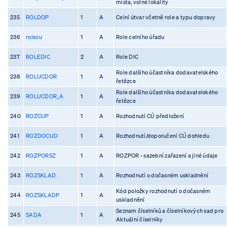
místa, volné lokality
235
ROLDOP
1
A
Celní útvar včetně role a typu dopravy
236
rolecu
1
A
Role celního úřadu
237
ROLEDIC
2
A
Role DIC
Role dalšího účastníka dodavatelského
238
ROLUCDOR
1
A
řetězce
Role dalšího účastníka dodavatelského
239
ROLUCDOR_A
1
A
řetězce
240
ROZCUP
1
A
Rozhodnutí CÚ předložení
241
ROZDOCUD
1
A
Rozhodnutí/doporučení CÚ dohledu
242
ROZPORSZ
1
A
ROZPOR - sazební zařazení a jiné údaje
243
ROZSKLAD
1
A
Rozhodnutí o dočasném uskladnění
Kód položky rozhodnutí o dočasném
244
ROZSKLADP
1
A
uskladnění
Seznam číselníků a číselníkových sad pro
245
SADA
1
A
Aktuální číselníky