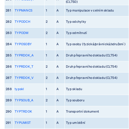
(CL750)
281
TYPMANCS
1
A
Typ manipulace v celním skladu
282
TYPODCH
2
A
Typ odchylky
283
TYPODM
2
A
Typ odmítnutí
284
TYPOSOBY
1
A
Typ osoby ( fyzická/právnická/sdružení )
285
TYPRDOK_A
1
A
Druh přepravního dokladu (CL754)
286
TYPRDOK_T
2
A
Druh přepravního dokladu (CL754)
287
TYPRDOK_V
2
A
Druh přepravního dokladu (CL754)
288
typskl
1
A
Typ skladu
289
TYPSOUB_A
2
A
Typ souboru
290
TYPTRDOK
1
A
Transportní dokument
291
TYPUMIST
1
A
Typ umístění