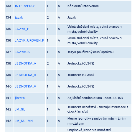
133
INTERVENCE
1
A
Kód celní intervence
134
jazyk
2
A
Jazyk
Volná služební místa, volná pracovní
135
JAZYK_F
1
A
místa, volné lokality
Volná služební místa, volná pracovní
136
JAZYK_UROVEN_F
1
A
místa, volné lokality
137
JAZYKCS
1
A
Jazyk používaný celní správou
138
JEDNOTKA_A
2
A
Jednotka (CL349)
139
JEDNOTKA_R
1
A
Jednotka (CL349)
140
JEDNOTKA_V
1
A
Jednotka (CL349)
141
jistota
1
A
Zajištění celního dluhu - odst. 44 JSD
Jednotka množství - shrnuje informace z
142
JM_GL
1
A
více číselníků
Měrné jednotky s nulovým minimálním
143
JM_NULMN
1
A
množstvím
Odpisová jednotka množství