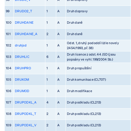
99
DRUDO2_T
1
A
Druh dopravy
100
DRUHDANE
1
A
Druh daně
101
DRUHDANE_A
2
A
Druh daně
Odst. 1, druhý pododdíl (dle novely
102
druhjsd
1
A
2454/1993, př. 38)
Druh licence z odst. 44 JSD (jsou
103
DRUHLIC
6
A
popsány ve vyhl. 199/2004 Sb.)
104
DRUHPRO
1
A
Druh propuštění
105
DRUKOM
1
A
Druh komunikace (CL707)
106
DRUMOD
1
A
Druh modifikace
107
DRUPODKL_A
4
A
Druh podkladu (CL213)
108
DRUPODKL_T
2
A
Druh podkladu (CL213)
109
DRUPODKL_V
2
A
Druh podkladu (CL213)