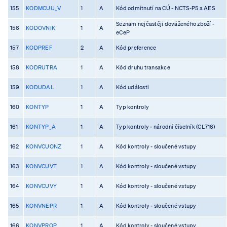
155
KODMCUU_V
1
A
Kód odmítnutí na CÚ - NCTS-P5 a AES
Seznam nejčastěji dováženého zboží -
156
KODOVNIK
1
A
eCeP
157
KODPREF
2
A
Kód preference
158
KODRUTRA
1
A
Kód druhu transakce
159
KODUDAL
1
A
Kód události
160
KONTYP
1
A
Typ kontroly
161
KONTYP_A
1
A
Typ kontroly - národní číselník (CL716)
162
KONVCUONZ
1
A
Kód kontroly - sloučené vstupy
163
KONVCUVT
1
A
Kód kontroly - sloučené vstupy
164
KONVCUVY
1
A
Kód kontroly - sloučené vstupy
165
KONVNEPR
1
A
Kód kontroly - sloučené vstupy
166
KONVPROP
1
A
Kód kontroly - sloučené vstupy