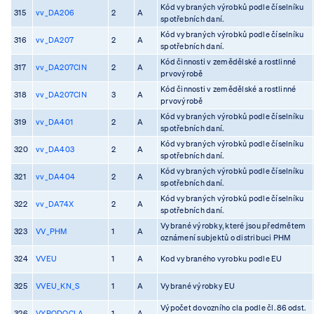
Kód vybraných výrobků podle číselníku
315
vv_DA206
2
A
spotřebních daní.
Kód vybraných výrobků podle číselníku
316
vv_DA207
2
A
spotřebních daní.
Kód činnosti v zemědělské a rostlinné
317
vv_DA207CIN
2
A
prvovýrobě
Kód činnosti v zemědělské a rostlinné
318
vv_DA207CIN
3
A
prvovýrobě
Kód vybraných výrobků podle číselníku
319
vv_DA401
2
A
spotřebních daní.
Kód vybraných výrobků podle číselníku
320
vv_DA403
2
A
spotřebních daní.
Kód vybraných výrobků podle číselníku
321
vv_DA404
2
A
spotřebních daní.
Kód vybraných výrobků podle číselníku
322
vv_DA74X
2
A
spotřebních daní.
Vybrané výrobky, které jsou předmětem
323
VV_PHM
1
A
oznámení subjektů o distribuci PHM
324
VVEU
1
A
Kod vybraného vyrobku podle EU
325
VVEU_KN_S
1
A
Vybrané výrobky EU
Výpočet dovozního cla podle čl. 86 odst.
326
VYPODOCLA
1
A