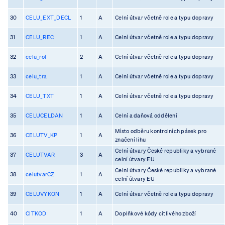
30
CELU_EXT_DECL
1
A
Celní útvar včetně role a typu dopravy
31
CELU_REC
1
A
Celní útvar včetně role a typu dopravy
32
celu_rol
2
A
Celní útvar včetně role a typu dopravy
33
celu_tra
1
A
Celní útvar včetně role a typu dopravy
34
CELU_TXT
1
A
Celní útvar včetně role a typu dopravy
35
CELUCELDAN
1
A
Celní a daňová oddělení
Místo odběru kontrolních pásek pro
36
CELUTV_KP
1
A
značení lihu
Celní útvary České republiky a vybrané
37
CELUTVAR
3
A
celní útvary EU
Celní útvary České republiky a vybrané
38
celutvarCZ
1
A
celní útvary EU
39
CELUVYKON
1
A
Celní útvar včetně role a typu dopravy
40
CITKOD
1
A
Doplňkové kódy citlivého zboží