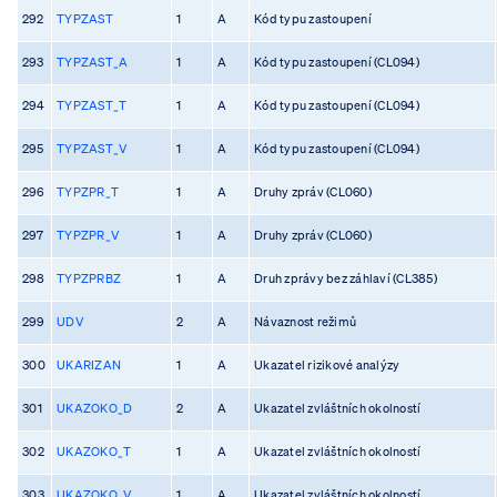
292
TYPZAST
1
A
Kód typu zastoupení
293
TYPZAST_A
1
A
Kód typu zastoupení (CL094)
294
TYPZAST_T
1
A
Kód typu zastoupení (CL094)
295
TYPZAST_V
1
A
Kód typu zastoupení (CL094)
296
TYPZPR_T
1
A
Druhy zpráv (CL060)
297
TYPZPR_V
1
A
Druhy zpráv (CL060)
298
TYPZPRBZ
1
A
Druh zprávy bez záhlaví (CL385)
299
UDV
2
A
Návaznost režimů
300
UKARIZAN
1
A
Ukazatel rizikové analýzy
301
UKAZOKO_D
2
A
Ukazatel zvláštních okolností
302
UKAZOKO_T
1
A
Ukazatel zvláštních okolností
303
UKAZOKO_V
1
A
Ukazatel zvláštních okolností