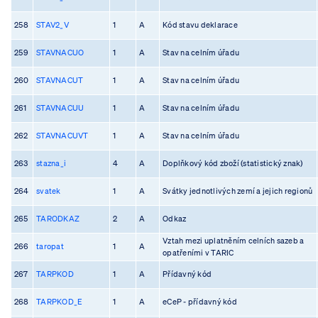
258
STAV2_V
1
A
Kód stavu deklarace
259
STAVNACUO
1
A
Stav na celním úřadu
260
STAVNACUT
1
A
Stav na celním úřadu
261
STAVNACUU
1
A
Stav na celním úřadu
262
STAVNACUVT
1
A
Stav na celním úřadu
263
stazna_i
4
A
Doplňkový kód zboží (statistický znak)
264
svatek
1
A
Svátky jednotlivých zemí a jejich regionů
265
TARODKAZ
2
A
Odkaz
Vztah mezi uplatněním celních sazeb a
266
taropat
1
A
opatřeními v TARIC
267
TARPKOD
1
A
Přídavný kód
268
TARPKOD_E
1
A
eCeP - přídavný kód