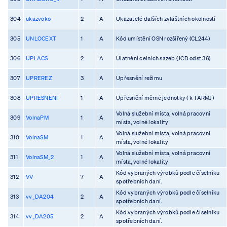
304
ukazvoko
2
A
Ukazatelé dalších zvláštních okolností
305
UNLOCEXT
1
A
Kód umístění OSN rozšířený (CL244)
306
UPLACS
2
A
Ulatnění celních sazeb (JCD odst.36)
307
UPREREZ
3
A
Upřesnění režimu
308
UPRESNENI
1
A
Upřesnění měrné jednotky ( k TARMJ)
Volná služební místa, volná pracovní
309
VolnaPM
1
A
místa, volné lokality
Volná služební místa, volná pracovní
310
VolnaSM
1
A
místa, volné lokality
Volná služební místa, volná pracovní
311
VolnaSM_2
1
A
místa, volné lokality
Kód vybraných výrobků podle číselníku
312
VV
7
A
spotřebních daní.
Kód vybraných výrobků podle číselníku
313
vv_DA204
2
A
spotřebních daní.
Kód vybraných výrobků podle číselníku
314
vv_DA205
2
A
spotřebních daní.