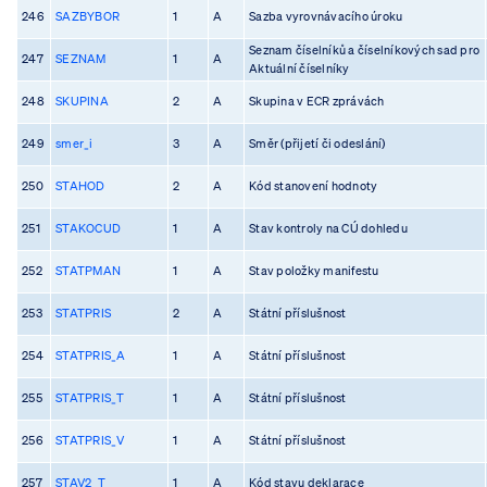
246
SAZBYBOR
1
A
Sazba vyrovnávacího úroku
Seznam číselníků a číselníkových sad pro
247
SEZNAM
1
A
Aktuální číselníky
248
SKUPINA
2
A
Skupina v ECR zprávách
249
smer_i
3
A
Směr (přijetí či odeslání)
250
STAHOD
2
A
Kód stanovení hodnoty
251
STAKOCUD
1
A
Stav kontroly na CÚ dohledu
252
STATPMAN
1
A
Stav položky manifestu
253
STATPRIS
2
A
Státní příslušnost
254
STATPRIS_A
1
A
Státní příslušnost
255
STATPRIS_T
1
A
Státní příslušnost
256
STATPRIS_V
1
A
Státní příslušnost
257
STAV2_T
1
A
Kód stavu deklarace