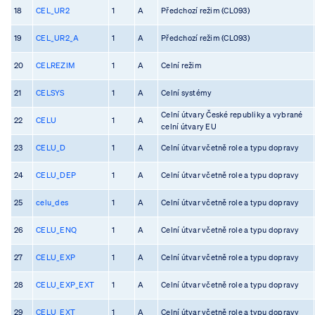
18
CEL_UR2
1
A
Předchozí režim (CL093)
19
CEL_UR2_A
1
A
Předchozí režim (CL093)
20
CELREZIM
1
A
Celní režim
21
CELSYS
1
A
Celní systémy
Celní útvary České republiky a vybrané
22
CELU
1
A
celní útvary EU
23
CELU_D
1
A
Celní útvar včetně role a typu dopravy
24
CELU_DEP
1
A
Celní útvar včetně role a typu dopravy
25
celu_des
1
A
Celní útvar včetně role a typu dopravy
26
CELU_ENQ
1
A
Celní útvar včetně role a typu dopravy
27
CELU_EXP
1
A
Celní útvar včetně role a typu dopravy
28
CELU_EXP_EXT
1
A
Celní útvar včetně role a typu dopravy
29
CELU_EXT
1
A
Celní útvar včetně role a typu dopravy