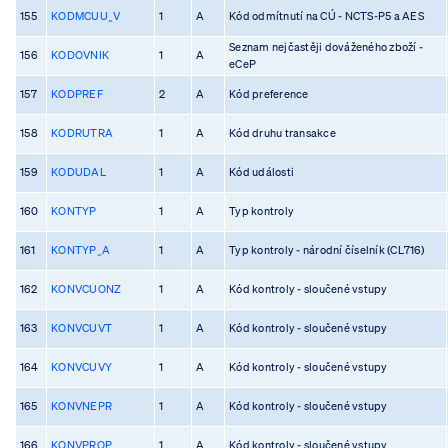
155
KODMCUU_V
1
A
Kód odmítnutí na CÚ - NCTS-P5 a AES
Seznam nejčastěji dováženého zboží -
156
KODOVNIK
1
A
eCeP
157
KODPREF
2
A
Kód preference
158
KODRUTRA
1
A
Kód druhu transakce
159
KODUDAL
1
A
Kód události
160
KONTYP
1
A
Typ kontroly
161
KONTYP_A
1
A
Typ kontroly - národní číselník (CL716)
162
KONVCUONZ
1
A
Kód kontroly - sloučené vstupy
163
KONVCUVT
1
A
Kód kontroly - sloučené vstupy
164
KONVCUVY
1
A
Kód kontroly - sloučené vstupy
165
KONVNEPR
1
A
Kód kontroly - sloučené vstupy
166
KONVPROP
1
A
Kód kontroly - sloučené vstupy