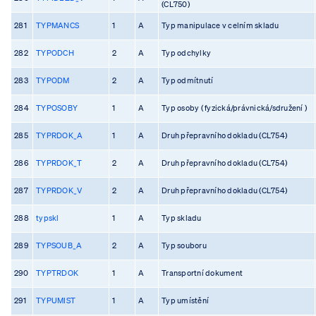
(CL750)
281
TYPMANCS
1
A
Typ manipulace v celním skladu
282
TYPODCH
2
A
Typ odchylky
283
TYPODM
2
A
Typ odmítnutí
284
TYPOSOBY
1
A
Typ osoby ( fyzická/právnická/sdružení )
285
TYPRDOK_A
1
A
Druh přepravního dokladu (CL754)
286
TYPRDOK_T
2
A
Druh přepravního dokladu (CL754)
287
TYPRDOK_V
2
A
Druh přepravního dokladu (CL754)
288
typskl
1
A
Typ skladu
289
TYPSOUB_A
2
A
Typ souboru
290
TYPTRDOK
1
A
Transportní dokument
291
TYPUMIST
1
A
Typ umístění