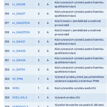
Kód vybraných výrobků podle číselníku
315
vv_DA206
2
A
spotřebních daní.
Kód vybraných výrobků podle číselníku
316
vv_DA207
2
A
spotřebních daní.
Kód činnosti v zemědělské a rostlinné
317
vv_DA207CIN
2
A
prvovýrobě
Kód činnosti v zemědělské a rostlinné
318
vv_DA207CIN
3
A
prvovýrobě
Kód vybraných výrobků podle číselníku
319
vv_DA401
2
A
spotřebních daní.
Kód vybraných výrobků podle číselníku
320
vv_DA403
2
A
spotřebních daní.
Kód vybraných výrobků podle číselníku
321
vv_DA404
2
A
spotřebních daní.
Kód vybraných výrobků podle číselníku
322
vv_DA74X
2
A
spotřebních daní.
Vybrané výrobky, které jsou předmětem
323
VV_PHM
1
A
oznámení subjektů o distribuci PHM
324
VVEU
1
A
Kod vybraného vyrobku podle EU
325
VVEU_KN_S
1
A
Vybrané výrobky EU
Výpočet dovozního cla podle čl. 86 odst.
326
VYPODOCLA
1
A