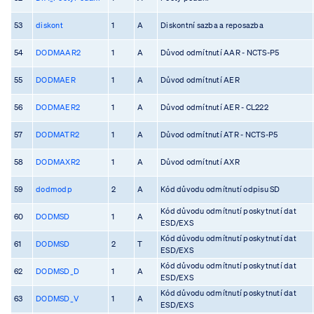
53
diskont
1
A
Diskontní sazba a reposazba
54
DODMAAR2
1
A
Důvod odmítnutí AAR - NCTS-P5
55
DODMAER
1
A
Důvod odmítnutí AER
56
DODMAER2
1
A
Důvod odmítnutí AER - CL222
57
DODMATR2
1
A
Důvod odmítnutí ATR - NCTS-P5
58
DODMAXR2
1
A
Důvod odmítnutí AXR
59
dodmodp
2
A
Kód důvodu odmítnutí odpisu SD
Kód důvodu odmítnutí poskytnutí dat
60
DODMSD
1
A
ESD/EXS
Kód důvodu odmítnutí poskytnutí dat
61
DODMSD
2
T
ESD/EXS
Kód důvodu odmítnutí poskytnutí dat
62
DODMSD_D
1
A
ESD/EXS
Kód důvodu odmítnutí poskytnutí dat
63
DODMSD_V
1
A
ESD/EXS