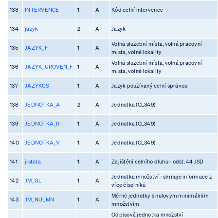
133
INTERVENCE
1
A
Kód celní intervence
134
jazyk
2
A
Jazyk
Volná služební místa, volná pracovní
135
JAZYK_F
1
A
místa, volné lokality
Volná služební místa, volná pracovní
136
JAZYK_UROVEN_F
1
A
místa, volné lokality
137
JAZYKCS
1
A
Jazyk používaný celní správou
138
JEDNOTKA_A
2
A
Jednotka (CL349)
139
JEDNOTKA_R
1
A
Jednotka (CL349)
140
JEDNOTKA_V
1
A
Jednotka (CL349)
141
jistota
1
A
Zajištění celního dluhu - odst. 44 JSD
Jednotka množství - shrnuje informace z
142
JM_GL
1
A
více číselníků
Měrné jednotky s nulovým minimálním
143
JM_NULMN
1
A
množstvím
Odpisová jednotka množství