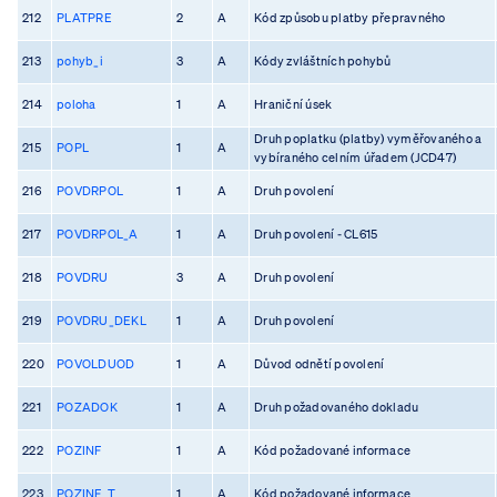
212
PLATPRE
2
A
Kód způsobu platby přepravného
213
pohyb_i
3
A
Kódy zvláštních pohybů
214
poloha
1
A
Hraniční úsek
Druh poplatku (platby) vyměřovaného a
215
POPL
1
A
vybíraného celním úřadem (JCD47)
216
POVDRPOL
1
A
Druh povolení
217
POVDRPOL_A
1
A
Druh povolení - CL615
218
POVDRU
3
A
Druh povolení
219
POVDRU_DEKL
1
A
Druh povolení
220
POVOLDUOD
1
A
Důvod odnětí povolení
221
POZADOK
1
A
Druh požadovaného dokladu
222
POZINF
1
A
Kód požadované informace
223
POZINF_T
1
A
Kód požadované informace