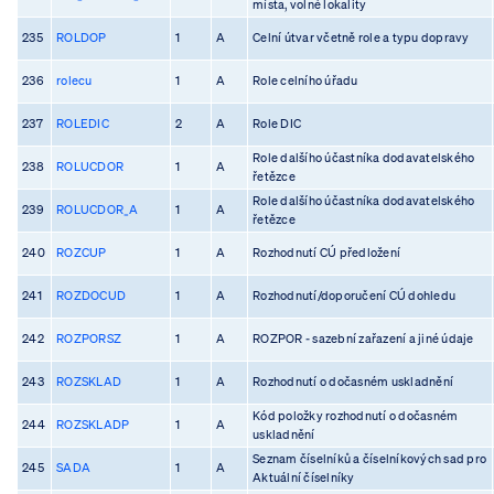
místa, volné lokality
235
ROLDOP
1
A
Celní útvar včetně role a typu dopravy
236
rolecu
1
A
Role celního úřadu
237
ROLEDIC
2
A
Role DIC
Role dalšího účastníka dodavatelského
238
ROLUCDOR
1
A
řetězce
Role dalšího účastníka dodavatelského
239
ROLUCDOR_A
1
A
řetězce
240
ROZCUP
1
A
Rozhodnutí CÚ předložení
241
ROZDOCUD
1
A
Rozhodnutí/doporučení CÚ dohledu
242
ROZPORSZ
1
A
ROZPOR - sazební zařazení a jiné údaje
243
ROZSKLAD
1
A
Rozhodnutí o dočasném uskladnění
Kód položky rozhodnutí o dočasném
244
ROZSKLADP
1
A
uskladnění
Seznam číselníků a číselníkových sad pro
245
SADA
1
A
Aktuální číselníky