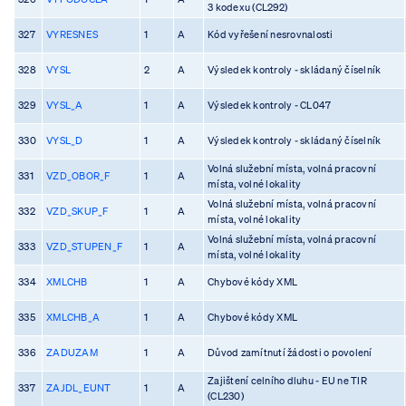
3 kodexu (CL292)
327
VYRESNES
1
A
Kód vyřešení nesrovnalosti
328
VYSL
2
A
Výsledek kontroly - skládaný číselník
329
VYSL_A
1
A
Výsledek kontroly - CL047
330
VYSL_D
1
A
Výsledek kontroly - skládaný číselník
Volná služební místa, volná pracovní
331
VZD_OBOR_F
1
A
místa, volné lokality
Volná služební místa, volná pracovní
332
VZD_SKUP_F
1
A
místa, volné lokality
Volná služební místa, volná pracovní
333
VZD_STUPEN_F
1
A
místa, volné lokality
334
XMLCHB
1
A
Chybové kódy XML
335
XMLCHB_A
1
A
Chybové kódy XML
336
ZADUZAM
1
A
Důvod zamítnutí žádosti o povolení
Zajištení celního dluhu - EU ne TIR
337
ZAJDL_EUNT
1
A
(CL230)