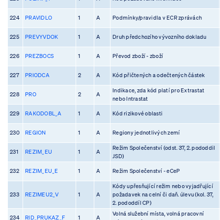
224
PRAVIDLO
1
A
Podmínky/pravidla v ECR zprávách
225
PREVYVDOK
1
A
Druh předchozího vývozního dokladu
226
PREZBOCS
1
A
Převod zboží - zboží
227
PRIODCA
2
A
Kód přičtených a odečtených částek
Indikace, zda kód platí pro Extrastat
228
PRO
2
A
nebo Intrastat
229
RAKODOBL_A
1
A
Kód rizikové oblasti
230
REGION
1
A
Regiony jednotlivých zemí
Režim Společenství (odst. 37, 2. pododdil
231
REZIM_EU
1
A
JSD)
232
REZIM_EU_E
1
A
Režim Společenství - eCeP
Kódy upřesňující režim nebo vyjadřující
233
REZIMEU2_V
1
A
požadavek na celní či daň. úlevu (kol. 37,
2. pododdíl CP)
Volná služební místa, volná pracovní
234
RID_PRUKAZ_F
1
A