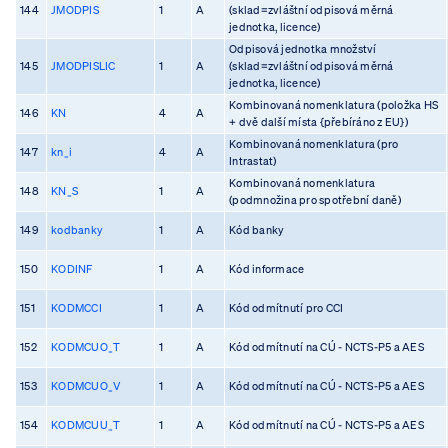
144
JMODPIS
1
A
(sklad=zvláštní odpisová měrná
jednotka, licence)
Odpisová jednotka množství
145
JMODPISLIC
1
A
(sklad=zvláštní odpisová měrná
jednotka, licence)
Kombinovaná nomenklatura (položka HS
146
KN
4
A
+ dvě další místa {přebíráno z EU})
Kombinovaná nomenklatura (pro
147
kn_i
4
A
Intrastat)
Kombinovaná nomenklatura
148
KN_S
1
A
(podmnožina pro spotřební daně)
149
kodbanky
1
A
Kód banky
150
KODINF
1
A
Kód informace
151
KODMCCI
1
A
Kód odmítnutí pro CCI
152
KODMCUO_T
1
A
Kód odmítnutí na CÚ - NCTS-P5 a AES
153
KODMCUO_V
1
A
Kód odmítnutí na CÚ - NCTS-P5 a AES
154
KODMCUU_T
1
A
Kód odmítnutí na CÚ - NCTS-P5 a AES