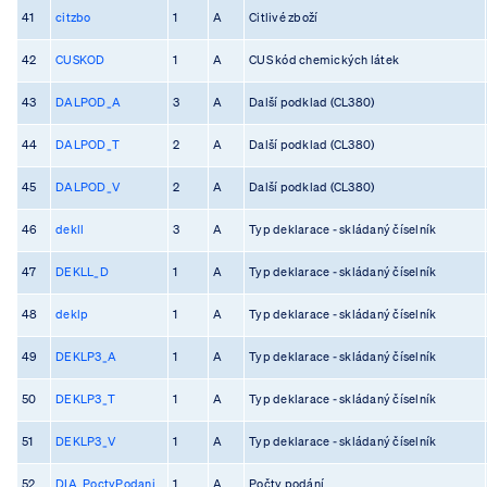
41
citzbo
1
A
Citlivé zboží
42
CUSKOD
1
A
CUS kód chemických látek
43
DALPOD_A
3
A
Další podklad (CL380)
44
DALPOD_T
2
A
Další podklad (CL380)
45
DALPOD_V
2
A
Další podklad (CL380)
46
dekll
3
A
Typ deklarace - skládaný číselník
47
DEKLL_D
1
A
Typ deklarace - skládaný číselník
48
deklp
1
A
Typ deklarace - skládaný číselník
49
DEKLP3_A
1
A
Typ deklarace - skládaný číselník
50
DEKLP3_T
1
A
Typ deklarace - skládaný číselník
51
DEKLP3_V
1
A
Typ deklarace - skládaný číselník
52
DIA_PoctyPodani
1
A
Počty podání