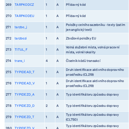
269
TARPKODCZ
1
A
Přídavný kód
270
TARPKODEU
1
A
Přídavný kód
Položky celního sazebníku - texty (zatím
271
tarzbo_j
1
A
jen anglický text)
272
tarzbozi
1
A
Zbožové položky EU
Volná služební místa, volná pracovní
273
TITUL_F
1
A
místa, volné lokality
274
trans_i
4
A
Číselník kódů transakcí
Druh identifikace aktivního dopravního
275
TYPIDEAD_T
1
A
prostředku (CL219)
Druh identifikace aktivního dopravního
276
TYPIDEAD_V
1
A
prostředku (CL219)
277
TYPIDEZD_A
1
A
Typ identifikátoru způsobu dopravy
278
TYPIDEZD_D
2
A
Typ identifikátoru způsobu dopravy
Typ identifikátoru způsobu dopravy
279
TYPIDEZD_T
1
A
(CL750)
Typ identifikátoru způsobu dopravy
280
TYPIDEZD_V
1
A