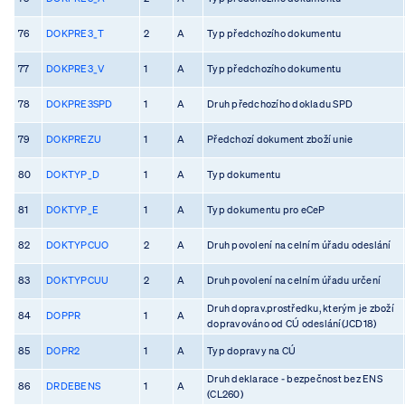
76
DOKPRE3_T
2
A
Typ předchozího dokumentu
77
DOKPRE3_V
1
A
Typ předchozího dokumentu
78
DOKPRE3SPD
1
A
Druh předchozího dokladu SPD
79
DOKPREZU
1
A
Předchozí dokument zboží unie
80
DOKTYP_D
1
A
Typ dokumentu
81
DOKTYP_E
1
A
Typ dokumentu pro eCeP
82
DOKTYPCUO
2
A
Druh povolení na celním úřadu odeslání
83
DOKTYPCUU
2
A
Druh povolení na celním úřadu určení
Druh doprav.prostředku, kterým je zboží
84
DOPPR
1
A
dopravováno od CÚ odeslání(JCD18)
85
DOPR2
1
A
Typ dopravy na CÚ
Druh deklarace - bezpečnost bez ENS
86
DRDEBENS
1
A
(CL260)