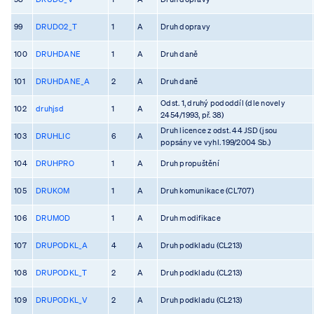
99
DRUDO2_T
1
A
Druh dopravy
100
DRUHDANE
1
A
Druh daně
101
DRUHDANE_A
2
A
Druh daně
Odst. 1, druhý pododdíl (dle novely
102
druhjsd
1
A
2454/1993, př. 38)
Druh licence z odst. 44 JSD (jsou
103
DRUHLIC
6
A
popsány ve vyhl. 199/2004 Sb.)
104
DRUHPRO
1
A
Druh propuštění
105
DRUKOM
1
A
Druh komunikace (CL707)
106
DRUMOD
1
A
Druh modifikace
107
DRUPODKL_A
4
A
Druh podkladu (CL213)
108
DRUPODKL_T
2
A
Druh podkladu (CL213)
109
DRUPODKL_V
2
A
Druh podkladu (CL213)