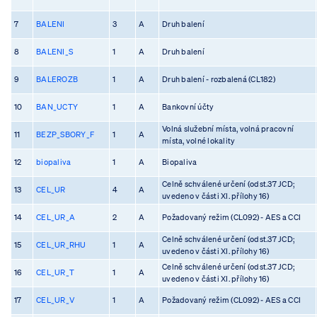
7
BALENI
3
A
Druh balení
8
BALENI_S
1
A
Druh balení
9
BALEROZB
1
A
Druh balení - rozbalená (CL182)
10
BAN_UCTY
1
A
Bankovní účty
Volná služební místa, volná pracovní
11
BEZP_SBORY_F
1
A
místa, volné lokality
12
biopaliva
1
A
Biopaliva
Celně schválené určení (odst.37 JCD;
13
CEL_UR
4
A
uvedeno v části XI. přílohy 16)
14
CEL_UR_A
2
A
Požadovaný režim (CL092) - AES a CCI
Celně schválené určení (odst.37 JCD;
15
CEL_UR_RHU
1
A
uvedeno v části XI. přílohy 16)
Celně schválené určení (odst.37 JCD;
16
CEL_UR_T
1
A
uvedeno v části XI. přílohy 16)
17
CEL_UR_V
1
A
Požadovaný režim (CL092) - AES a CCI