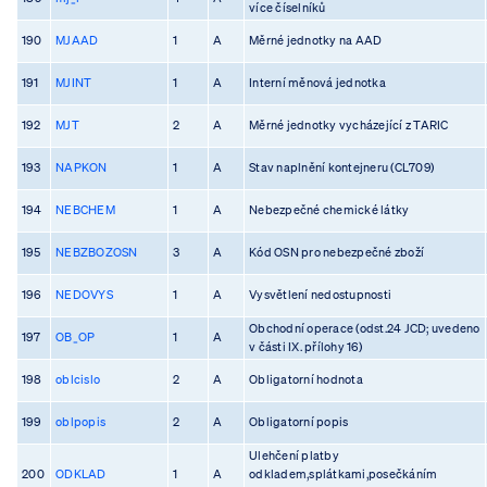
více číselníků
190
MJAAD
1
A
Měrné jednotky na AAD
191
MJINT
1
A
Interní měnová jednotka
192
MJT
2
A
Měrné jednotky vycházející z TARIC
193
NAPKON
1
A
Stav naplnění kontejneru (CL709)
194
NEBCHEM
1
A
Nebezpečné chemické látky
195
NEBZBOZOSN
3
A
Kód OSN pro nebezpečné zboží
196
NEDOVYS
1
A
Vysvětlení nedostupnosti
Obchodní operace (odst.24 JCD; uvedeno
197
OB_OP
1
A
v části IX. přílohy 16)
198
oblcislo
2
A
Obligatorní hodnota
199
oblpopis
2
A
Obligatorní popis
Ulehčení platby
200
ODKLAD
1
A
odkladem,splátkami,posečkáním