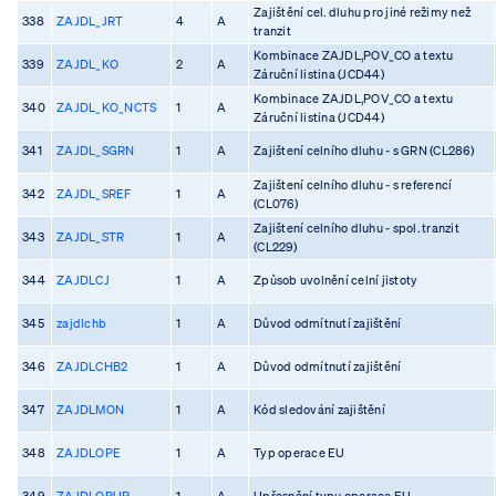
Zajištění cel. dluhu pro jiné režimy než
338
ZAJDL_JRT
4
A
tranzit
Kombinace ZAJDL,POV_CO a textu
339
ZAJDL_KO
2
A
Záruční listina (JCD44)
Kombinace ZAJDL,POV_CO a textu
340
ZAJDL_KO_NCTS
1
A
Záruční listina (JCD44)
341
ZAJDL_SGRN
1
A
Zajištení celního dluhu - s GRN (CL286)
Zajištení celního dluhu - s referencí
342
ZAJDL_SREF
1
A
(CL076)
Zajištení celního dluhu - spol. tranzit
343
ZAJDL_STR
1
A
(CL229)
344
ZAJDLCJ
1
A
Způsob uvolnění celní jistoty
345
zajdlchb
1
A
Důvod odmítnutí zajištění
346
ZAJDLCHB2
1
A
Důvod odmítnutí zajištění
347
ZAJDLMON
1
A
Kód sledování zajištění
348
ZAJDLOPE
1
A
Typ operace EU
349
ZAJDLOPUP
1
A
Upřesnění typu operace EU