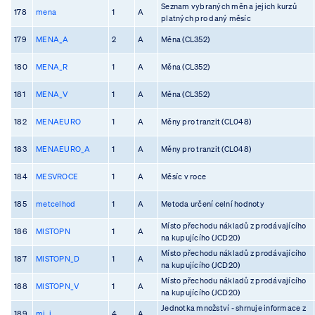
Seznam vybraných měn a jejich kurzů
178
mena
1
A
platných pro daný měsíc
179
MENA_A
2
A
Měna (CL352)
180
MENA_R
1
A
Měna (CL352)
181
MENA_V
1
A
Měna (CL352)
182
MENAEURO
1
A
Měny pro tranzit (CL048)
183
MENAEURO_A
1
A
Měny pro tranzit (CL048)
184
MESVROCE
1
A
Měsíc v roce
185
metcelhod
1
A
Metoda určení celní hodnoty
Místo přechodu nákladů z prodávajícího
186
MISTOPN
1
A
na kupujícího (JCD20)
Místo přechodu nákladů z prodávajícího
187
MISTOPN_D
1
A
na kupujícího (JCD20)
Místo přechodu nákladů z prodávajícího
188
MISTOPN_V
1
A
na kupujícího (JCD20)
Jednotka množství - shrnuje informace z
189
mj_i
4
A