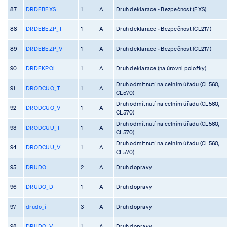
87
DRDEBEXS
1
A
Druh deklarace - Bezpečnost (EXS)
88
DRDEBEZP_T
1
A
Druh deklarace - Bezpečnost (CL217)
89
DRDEBEZP_V
1
A
Druh deklarace - Bezpečnost (CL217)
90
DRDEKPOL
1
A
Druh deklarace (na úrovni položky)
Druh odmítnutí na celním úřadu (CL560,
91
DRODCUO_T
1
A
CL570)
Druh odmítnutí na celním úřadu (CL560,
92
DRODCUO_V
1
A
CL570)
Druh odmítnutí na celním úřadu (CL560,
93
DRODCUU_T
1
A
CL570)
Druh odmítnutí na celním úřadu (CL560,
94
DRODCUU_V
1
A
CL570)
95
DRUDO
2
A
Druh dopravy
96
DRUDO_D
1
A
Druh dopravy
97
drudo_i
3
A
Druh dopravy
98
DRUDO_V
1
A
Druh dopravy