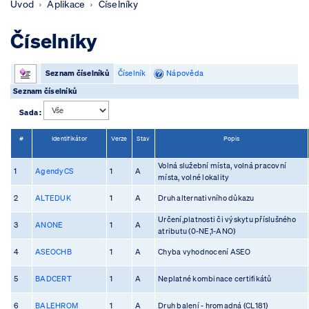
Úvod
Aplikace
Číselníky
Číselníky
Seznam číselníků
Číselník
Nápověda
Seznam číselníků
Sada :
#
Identifikátor
Verze
Stav
Popis
Volná služební místa, volná pracovní
1
AgendyCS
1
A
místa, volné lokality
2
ALTEDUK
1
A
Druh alternativního důkazu
Určení,platnosti či výskytu příslušného
3
ANONE
1
A
atributu (0-NE,1-ANO)
4
ASEOCHB
1
A
Chyba vyhodnocení ASEO
5
BADCERT
1
A
Neplatné kombinace certifikátů
6
BALEHROM
1
A
Druh balení - hromadná (CL181)