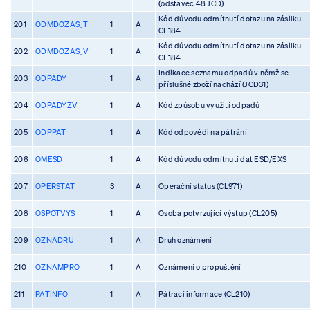
(odstavec 48 JCD)
Kód důvodu odmítnutí dotazu na zásilku
201
ODMDOZAS_T
1
A
CL184
Kód důvodu odmítnutí dotazu na zásilku
202
ODMDOZAS_V
1
A
CL184
Indikace seznamu odpadů v němž se
203
ODPADY
1
A
příslušné zboží nachází (JCD31)
204
ODPADYZV
1
A
Kód způsobu využití odpadů
205
ODPPAT
1
A
Kód odpovědi na pátrání
206
OMESD
1
A
Kód důvodu odmítnutí dat ESD/EXS
207
OPERSTAT
3
A
Operační status (CL971)
208
OSPOTVYS
1
A
Osoba potvrzující výstup (CL205)
209
OZNADRU
1
A
Druh oznámení
210
OZNAMPRO
1
A
Oznámení o propuštění
211
PATINFO
1
A
Pátrací informace (CL210)