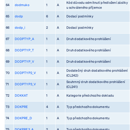
Kód důvodu odmítnutí předložení zásilky
64
dodmuko
1
A
u schváleného příjemce
65
dodp
6
A
Dodací podmínky
66
dodp_i
2
A
Dodací podmínky
67
DODPTYP_A
1
A
Druh dodatkového prohlášení
68
DODPTYP_T
1
A
Druh dodatkového prohlášení
69
DODPTYP_V
1
A
Druh dodatkového prohlášení
Dodatečný druh dodatkového prohlášení
70
DODPTYP2_V
1
A
(CL242)
Souhrnný druh dodatkového prohlášení
71
DODPTYP3_V
1
A
(CL241)
72
DOKKAT
1
A
Kategorie předchozího dokladu
73
DOKPRE
4
A
Typ předchozího dokumentu
74
DOKPRE_D
1
A
Typ předchozího dokumentu
75
DOKPRE3_A
2
A
Typ předchozího dokumentu