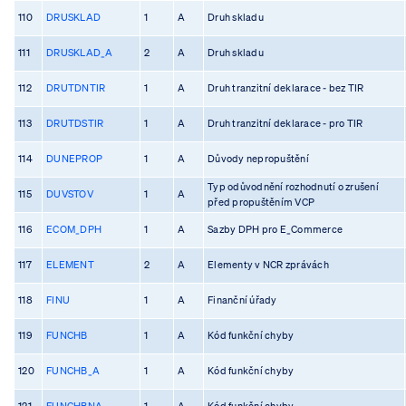
110
DRUSKLAD
1
A
Druh skladu
111
DRUSKLAD_A
2
A
Druh skladu
112
DRUTDNTIR
1
A
Druh tranzitní deklarace - bez TIR
113
DRUTDSTIR
1
A
Druh tranzitní deklarace - pro TIR
114
DUNEPROP
1
A
Důvody nepropuštění
Typ odůvodnění rozhodnutí o zrušení
115
DUVSTOV
1
A
před propuštěním VCP
116
ECOM_DPH
1
A
Sazby DPH pro E_Commerce
117
ELEMENT
2
A
Elementy v NCR zprávách
118
FINU
1
A
Finanční úřady
119
FUNCHB
1
A
Kód funkční chyby
120
FUNCHB_A
1
A
Kód funkční chyby
121
FUNCHBNA
1
A
Kód funkční chyby