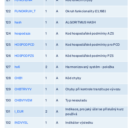
122
FUNOKRUH_T
1
A
Okruh funkcionality (CL168)
123
hash
1
A
ALGORITMUS HASH
124
hospodazs
1
A
Kod hospodařské podmínky AZS
125
HOSPODPCD
1
A
Kod hospodářské podmínky pro PCD
126
HOSPODPZS
1
A
Kód hospodářské podmínky PZS
127
hs6
2
A
Harmonizovaný systém - položka
128
CHB1
1
A
Kód chyby
129
CHBTRVYV
1
A
Chyby při kontrole tranzitu po vývozu
130
CHBVYVEM
1
A
Typ nesouladu
Indikace, pro jaký účel se příslušný kurz
131
I_EUR
2
A
používá
132
INDVYSL
1
A
Indikátor výsledku