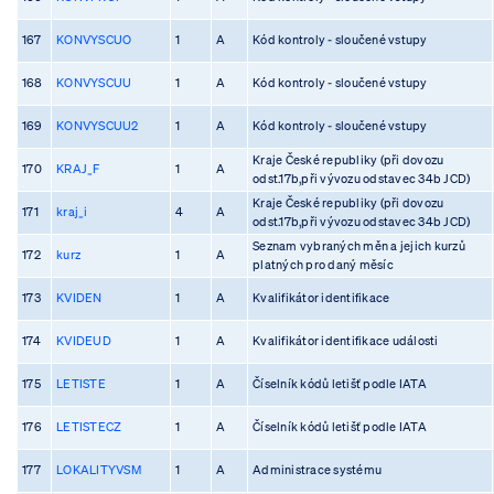
167
KONVYSCUO
1
A
Kód kontroly - sloučené vstupy
168
KONVYSCUU
1
A
Kód kontroly - sloučené vstupy
169
KONVYSCUU2
1
A
Kód kontroly - sloučené vstupy
Kraje České republiky (při dovozu
170
KRAJ_F
1
A
odst.17b,při vývozu odstavec 34b JCD)
Kraje České republiky (při dovozu
171
kraj_i
4
A
odst.17b,při vývozu odstavec 34b JCD)
Seznam vybraných měn a jejich kurzů
172
kurz
1
A
platných pro daný měsíc
173
KVIDEN
1
A
Kvalifikátor identifikace
174
KVIDEUD
1
A
Kvalifikátor identifikace události
175
LETISTE
1
A
Číselník kódů letišť podle IATA
176
LETISTECZ
1
A
Číselník kódů letišť podle IATA
177
LOKALITYVSM
1
A
Administrace systému