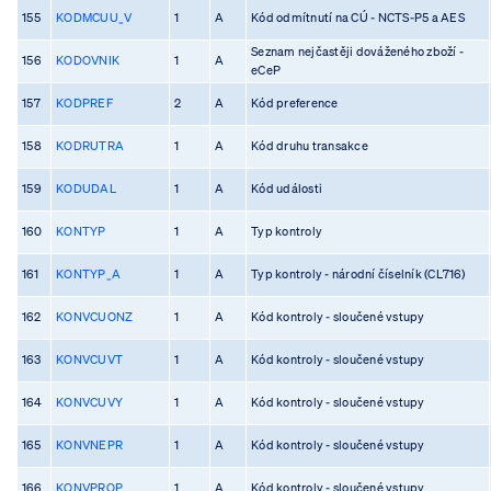
155
KODMCUU_V
1
A
Kód odmítnutí na CÚ - NCTS-P5 a AES
Seznam nejčastěji dováženého zboží -
156
KODOVNIK
1
A
eCeP
157
KODPREF
2
A
Kód preference
158
KODRUTRA
1
A
Kód druhu transakce
159
KODUDAL
1
A
Kód události
160
KONTYP
1
A
Typ kontroly
161
KONTYP_A
1
A
Typ kontroly - národní číselník (CL716)
162
KONVCUONZ
1
A
Kód kontroly - sloučené vstupy
163
KONVCUVT
1
A
Kód kontroly - sloučené vstupy
164
KONVCUVY
1
A
Kód kontroly - sloučené vstupy
165
KONVNEPR
1
A
Kód kontroly - sloučené vstupy
166
KONVPROP
1
A
Kód kontroly - sloučené vstupy