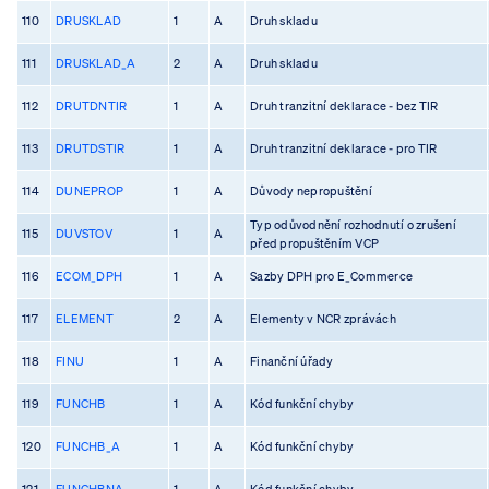
110
DRUSKLAD
1
A
Druh skladu
111
DRUSKLAD_A
2
A
Druh skladu
112
DRUTDNTIR
1
A
Druh tranzitní deklarace - bez TIR
113
DRUTDSTIR
1
A
Druh tranzitní deklarace - pro TIR
114
DUNEPROP
1
A
Důvody nepropuštění
Typ odůvodnění rozhodnutí o zrušení
115
DUVSTOV
1
A
před propuštěním VCP
116
ECOM_DPH
1
A
Sazby DPH pro E_Commerce
117
ELEMENT
2
A
Elementy v NCR zprávách
118
FINU
1
A
Finanční úřady
119
FUNCHB
1
A
Kód funkční chyby
120
FUNCHB_A
1
A
Kód funkční chyby
121
FUNCHBNA
1
A
Kód funkční chyby