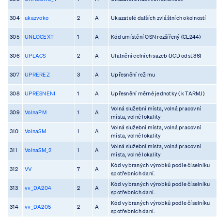
304
ukazvoko
2
A
Ukazatelé dalších zvláštních okolností
305
UNLOCEXT
1
A
Kód umístění OSN rozšířený (CL244)
306
UPLACS
2
A
Ulatnění celních sazeb (JCD odst.36)
307
UPREREZ
3
A
Upřesnění režimu
308
UPRESNENI
1
A
Upřesnění měrné jednotky ( k TARMJ)
Volná služební místa, volná pracovní
309
VolnaPM
1
A
místa, volné lokality
Volná služební místa, volná pracovní
310
VolnaSM
1
A
místa, volné lokality
Volná služební místa, volná pracovní
311
VolnaSM_2
1
A
místa, volné lokality
Kód vybraných výrobků podle číselníku
312
VV
7
A
spotřebních daní.
Kód vybraných výrobků podle číselníku
313
vv_DA204
2
A
spotřebních daní.
Kód vybraných výrobků podle číselníku
314
vv_DA205
2
A
spotřebních daní.