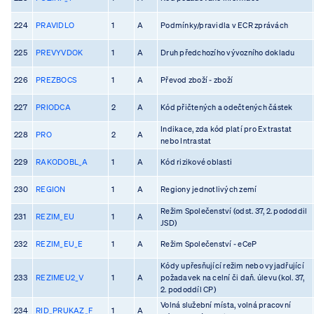
224
PRAVIDLO
1
A
Podmínky/pravidla v ECR zprávách
225
PREVYVDOK
1
A
Druh předchozího vývozního dokladu
226
PREZBOCS
1
A
Převod zboží - zboží
227
PRIODCA
2
A
Kód přičtených a odečtených částek
Indikace, zda kód platí pro Extrastat
228
PRO
2
A
nebo Intrastat
229
RAKODOBL_A
1
A
Kód rizikové oblasti
230
REGION
1
A
Regiony jednotlivých zemí
Režim Společenství (odst. 37, 2. pododdil
231
REZIM_EU
1
A
JSD)
232
REZIM_EU_E
1
A
Režim Společenství - eCeP
Kódy upřesňující režim nebo vyjadřující
233
REZIMEU2_V
1
A
požadavek na celní či daň. úlevu (kol. 37,
2. pododdíl CP)
Volná služební místa, volná pracovní
234
RID_PRUKAZ_F
1
A