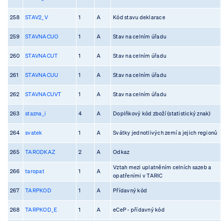
258
STAV2_V
1
A
Kód stavu deklarace
259
STAVNACUO
1
A
Stav na celním úřadu
260
STAVNACUT
1
A
Stav na celním úřadu
261
STAVNACUU
1
A
Stav na celním úřadu
262
STAVNACUVT
1
A
Stav na celním úřadu
263
stazna_i
4
A
Doplňkový kód zboží (statistický znak)
264
svatek
1
A
Svátky jednotlivých zemí a jejich regionů
265
TARODKAZ
2
A
Odkaz
Vztah mezi uplatněním celních sazeb a
266
taropat
1
A
opatřeními v TARIC
267
TARPKOD
1
A
Přídavný kód
268
TARPKOD_E
1
A
eCeP - přídavný kód