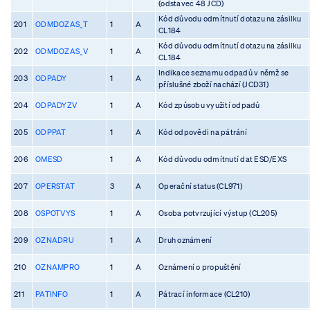
(odstavec 48 JCD)
Kód důvodu odmítnutí dotazu na zásilku
201
ODMDOZAS_T
1
A
CL184
Kód důvodu odmítnutí dotazu na zásilku
202
ODMDOZAS_V
1
A
CL184
Indikace seznamu odpadů v němž se
203
ODPADY
1
A
příslušné zboží nachází (JCD31)
204
ODPADYZV
1
A
Kód způsobu využití odpadů
205
ODPPAT
1
A
Kód odpovědi na pátrání
206
OMESD
1
A
Kód důvodu odmítnutí dat ESD/EXS
207
OPERSTAT
3
A
Operační status (CL971)
208
OSPOTVYS
1
A
Osoba potvrzující výstup (CL205)
209
OZNADRU
1
A
Druh oznámení
210
OZNAMPRO
1
A
Oznámení o propuštění
211
PATINFO
1
A
Pátrací informace (CL210)