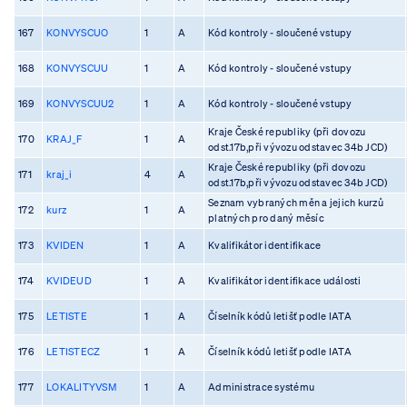
167
KONVYSCUO
1
A
Kód kontroly - sloučené vstupy
168
KONVYSCUU
1
A
Kód kontroly - sloučené vstupy
169
KONVYSCUU2
1
A
Kód kontroly - sloučené vstupy
Kraje České republiky (při dovozu
170
KRAJ_F
1
A
odst.17b,při vývozu odstavec 34b JCD)
Kraje České republiky (při dovozu
171
kraj_i
4
A
odst.17b,při vývozu odstavec 34b JCD)
Seznam vybraných měn a jejich kurzů
172
kurz
1
A
platných pro daný měsíc
173
KVIDEN
1
A
Kvalifikátor identifikace
174
KVIDEUD
1
A
Kvalifikátor identifikace události
175
LETISTE
1
A
Číselník kódů letišť podle IATA
176
LETISTECZ
1
A
Číselník kódů letišť podle IATA
177
LOKALITYVSM
1
A
Administrace systému