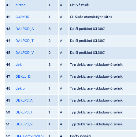
41
citzbo
1
A
Citlivé zboží
42
CUSKOD
1
A
CUS kód chemických látek
43
DALPOD_A
3
A
Další podklad (CL380)
44
DALPOD_T
2
A
Další podklad (CL380)
45
DALPOD_V
2
A
Další podklad (CL380)
46
dekll
3
A
Typ deklarace - skládaný číselník
47
DEKLL_D
1
A
Typ deklarace - skládaný číselník
48
deklp
1
A
Typ deklarace - skládaný číselník
49
DEKLP3_A
1
A
Typ deklarace - skládaný číselník
50
DEKLP3_T
1
A
Typ deklarace - skládaný číselník
51
DEKLP3_V
1
A
Typ deklarace - skládaný číselník
52
DIA_PoctyPodani
1
A
Počty podání