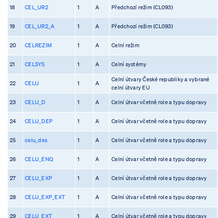
18
CEL_UR2
1
A
Předchozí režim (CL093)
19
CEL_UR2_A
1
A
Předchozí režim (CL093)
20
CELREZIM
1
A
Celní režim
21
CELSYS
1
A
Celní systémy
Celní útvary České republiky a vybrané
22
CELU
1
A
celní útvary EU
23
CELU_D
1
A
Celní útvar včetně role a typu dopravy
24
CELU_DEP
1
A
Celní útvar včetně role a typu dopravy
25
celu_des
1
A
Celní útvar včetně role a typu dopravy
26
CELU_ENQ
1
A
Celní útvar včetně role a typu dopravy
27
CELU_EXP
1
A
Celní útvar včetně role a typu dopravy
28
CELU_EXP_EXT
1
A
Celní útvar včetně role a typu dopravy
29
CELU_EXT
1
A
Celní útvar včetně role a typu dopravy