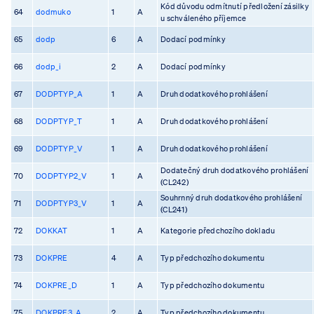
Kód důvodu odmítnutí předložení zásilky
64
dodmuko
1
A
u schváleného příjemce
65
dodp
6
A
Dodací podmínky
66
dodp_i
2
A
Dodací podmínky
67
DODPTYP_A
1
A
Druh dodatkového prohlášení
68
DODPTYP_T
1
A
Druh dodatkového prohlášení
69
DODPTYP_V
1
A
Druh dodatkového prohlášení
Dodatečný druh dodatkového prohlášení
70
DODPTYP2_V
1
A
(CL242)
Souhrnný druh dodatkového prohlášení
71
DODPTYP3_V
1
A
(CL241)
72
DOKKAT
1
A
Kategorie předchozího dokladu
73
DOKPRE
4
A
Typ předchozího dokumentu
74
DOKPRE_D
1
A
Typ předchozího dokumentu
75
DOKPRE3_A
2
A
Typ předchozího dokumentu