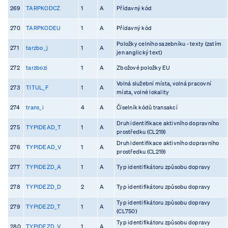
269
TARPKODCZ
1
A
Přídavný kód
270
TARPKODEU
1
A
Přídavný kód
Položky celního sazebníku - texty (zatím
271
tarzbo_j
1
A
jen anglický text)
272
tarzbozi
1
A
Zbožové položky EU
Volná služební místa, volná pracovní
273
TITUL_F
1
A
místa, volné lokality
274
trans_i
4
A
Číselník kódů transakcí
Druh identifikace aktivního dopravního
275
TYPIDEAD_T
1
A
prostředku (CL219)
Druh identifikace aktivního dopravního
276
TYPIDEAD_V
1
A
prostředku (CL219)
277
TYPIDEZD_A
1
A
Typ identifikátoru způsobu dopravy
278
TYPIDEZD_D
2
A
Typ identifikátoru způsobu dopravy
Typ identifikátoru způsobu dopravy
279
TYPIDEZD_T
1
A
(CL750)
Typ identifikátoru způsobu dopravy
280
TYPIDEZD_V
1
A