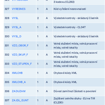
3 kodexu (CL292)
327
VYRESNES
1
A
Kód vyřešení nesrovnalosti
328
VYSL
2
A
Výsledek kontroly - skládaný číselník
329
VYSL_A
1
A
Výsledek kontroly - CL047
330
VYSL_D
1
A
Výsledek kontroly - skládaný číselník
Volná služební místa, volná pracovní
331
VZD_OBOR_F
1
A
místa, volné lokality
Volná služební místa, volná pracovní
332
VZD_SKUP_F
1
A
místa, volné lokality
Volná služební místa, volná pracovní
333
VZD_STUPEN_F
1
A
místa, volné lokality
334
XMLCHB
1
A
Chybové kódy XML
335
XMLCHB_A
1
A
Chybové kódy XML
336
ZADUZAM
1
A
Důvod zamítnutí žádosti o povolení
Zajištení celního dluhu - EU ne TIR
337
ZAJDL_EUNT
1
A
(CL230)