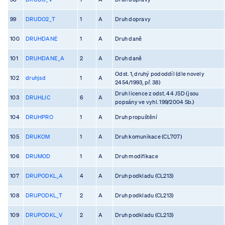
99
DRUDO2_T
1
A
Druh dopravy
100
DRUHDANE
1
A
Druh daně
101
DRUHDANE_A
2
A
Druh daně
Odst. 1, druhý pododdíl (dle novely
102
druhjsd
1
A
2454/1993, př. 38)
Druh licence z odst. 44 JSD (jsou
103
DRUHLIC
6
A
popsány ve vyhl. 199/2004 Sb.)
104
DRUHPRO
1
A
Druh propuštění
105
DRUKOM
1
A
Druh komunikace (CL707)
106
DRUMOD
1
A
Druh modifikace
107
DRUPODKL_A
4
A
Druh podkladu (CL213)
108
DRUPODKL_T
2
A
Druh podkladu (CL213)
109
DRUPODKL_V
2
A
Druh podkladu (CL213)