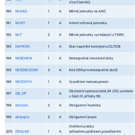
více číselníků
190
MJAAD
1
A
Měrné jednotky na AAD
191
MJINT
1
A
Interní měnová jednotka
192
MJT
2
A
Měrné jednotky vycházející z TARIC
193
NAPKON
1
A
Stav naplnění kontejneru (CL709)
194
NEBCHEM
1
A
Nebezpečné chemické látky
195
NEBZBOZOSN
3
A
Kód OSN pro nebezpečné zboží
196
NEDOVYS
1
A
Vysvětlení nedostupnosti
Obchodní operace (odst.24 JCD; uvedeno
197
OB_OP
1
A
v části IX. přílohy 16)
198
oblcislo
2
A
Obligatorní hodnota
199
oblpopis
2
A
Obligatorní popis
Ulehčení platby
200
ODKLAD
1
A
odkladem,splátkami,posečkáním