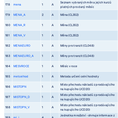
Seznam vybraných měn a jejich kurzů
178
mena
1
A
platných pro daný měsíc
179
MENA_A
2
A
Měna (CL352)
180
MENA_R
1
A
Měna (CL352)
181
MENA_V
1
A
Měna (CL352)
182
MENAEURO
1
A
Měny pro tranzit (CL048)
183
MENAEURO_A
1
A
Měny pro tranzit (CL048)
184
MESVROCE
1
A
Měsíc v roce
185
metcelhod
1
A
Metoda určení celní hodnoty
Místo přechodu nákladů z prodávajícího
186
MISTOPN
1
A
na kupujícího (JCD20)
Místo přechodu nákladů z prodávajícího
187
MISTOPN_D
1
A
na kupujícího (JCD20)
Místo přechodu nákladů z prodávajícího
188
MISTOPN_V
1
A
na kupujícího (JCD20)
Jednotka množství - shrnuje informace z
189
mj_i
4
A