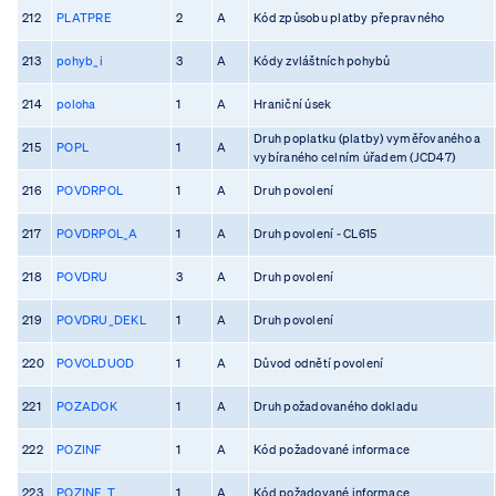
212
PLATPRE
2
A
Kód způsobu platby přepravného
213
pohyb_i
3
A
Kódy zvláštních pohybů
214
poloha
1
A
Hraniční úsek
Druh poplatku (platby) vyměřovaného a
215
POPL
1
A
vybíraného celním úřadem (JCD47)
216
POVDRPOL
1
A
Druh povolení
217
POVDRPOL_A
1
A
Druh povolení - CL615
218
POVDRU
3
A
Druh povolení
219
POVDRU_DEKL
1
A
Druh povolení
220
POVOLDUOD
1
A
Důvod odnětí povolení
221
POZADOK
1
A
Druh požadovaného dokladu
222
POZINF
1
A
Kód požadované informace
223
POZINF_T
1
A
Kód požadované informace