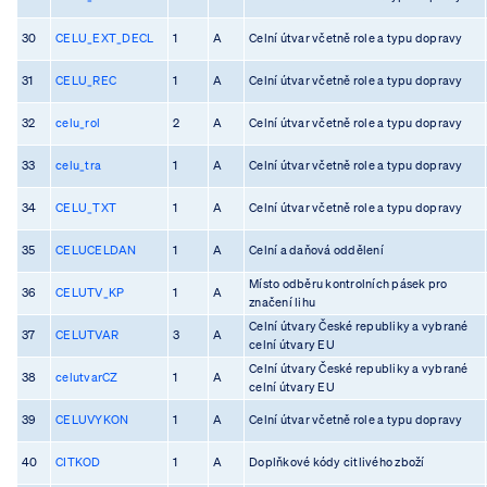
30
CELU_EXT_DECL
1
A
Celní útvar včetně role a typu dopravy
31
CELU_REC
1
A
Celní útvar včetně role a typu dopravy
32
celu_rol
2
A
Celní útvar včetně role a typu dopravy
33
celu_tra
1
A
Celní útvar včetně role a typu dopravy
34
CELU_TXT
1
A
Celní útvar včetně role a typu dopravy
35
CELUCELDAN
1
A
Celní a daňová oddělení
Místo odběru kontrolních pásek pro
36
CELUTV_KP
1
A
značení lihu
Celní útvary České republiky a vybrané
37
CELUTVAR
3
A
celní útvary EU
Celní útvary České republiky a vybrané
38
celutvarCZ
1
A
celní útvary EU
39
CELUVYKON
1
A
Celní útvar včetně role a typu dopravy
40
CITKOD
1
A
Doplňkové kódy citlivého zboží