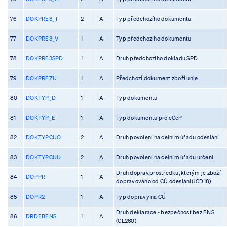
76
DOKPRE3_T
2
A
Typ předchozího dokumentu
77
DOKPRE3_V
1
A
Typ předchozího dokumentu
78
DOKPRE3SPD
1
A
Druh předchozího dokladu SPD
79
DOKPREZU
1
A
Předchozí dokument zboží unie
80
DOKTYP_D
1
A
Typ dokumentu
81
DOKTYP_E
1
A
Typ dokumentu pro eCeP
82
DOKTYPCUO
2
A
Druh povolení na celním úřadu odeslání
83
DOKTYPCUU
2
A
Druh povolení na celním úřadu určení
Druh doprav.prostředku, kterým je zboží
84
DOPPR
1
A
dopravováno od CÚ odeslání(JCD18)
85
DOPR2
1
A
Typ dopravy na CÚ
Druh deklarace - bezpečnost bez ENS
86
DRDEBENS
1
A
(CL260)