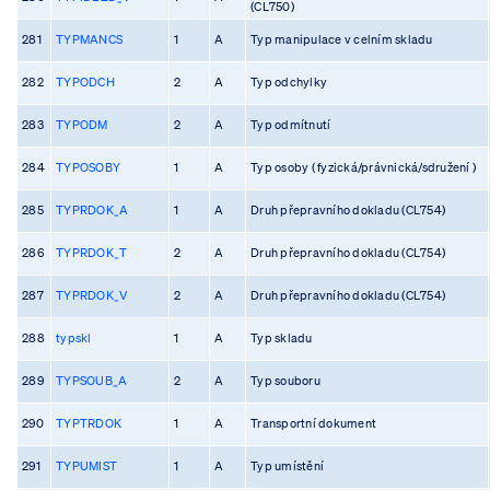
(CL750)
281
TYPMANCS
1
A
Typ manipulace v celním skladu
282
TYPODCH
2
A
Typ odchylky
283
TYPODM
2
A
Typ odmítnutí
284
TYPOSOBY
1
A
Typ osoby ( fyzická/právnická/sdružení )
285
TYPRDOK_A
1
A
Druh přepravního dokladu (CL754)
286
TYPRDOK_T
2
A
Druh přepravního dokladu (CL754)
287
TYPRDOK_V
2
A
Druh přepravního dokladu (CL754)
288
typskl
1
A
Typ skladu
289
TYPSOUB_A
2
A
Typ souboru
290
TYPTRDOK
1
A
Transportní dokument
291
TYPUMIST
1
A
Typ umístění