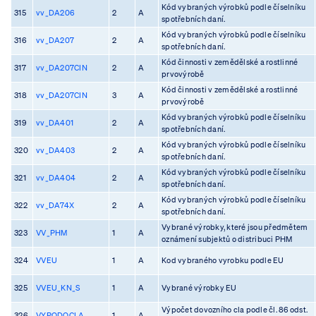
Kód vybraných výrobků podle číselníku
315
vv_DA206
2
A
spotřebních daní.
Kód vybraných výrobků podle číselníku
316
vv_DA207
2
A
spotřebních daní.
Kód činnosti v zemědělské a rostlinné
317
vv_DA207CIN
2
A
prvovýrobě
Kód činnosti v zemědělské a rostlinné
318
vv_DA207CIN
3
A
prvovýrobě
Kód vybraných výrobků podle číselníku
319
vv_DA401
2
A
spotřebních daní.
Kód vybraných výrobků podle číselníku
320
vv_DA403
2
A
spotřebních daní.
Kód vybraných výrobků podle číselníku
321
vv_DA404
2
A
spotřebních daní.
Kód vybraných výrobků podle číselníku
322
vv_DA74X
2
A
spotřebních daní.
Vybrané výrobky, které jsou předmětem
323
VV_PHM
1
A
oznámení subjektů o distribuci PHM
324
VVEU
1
A
Kod vybraného vyrobku podle EU
325
VVEU_KN_S
1
A
Vybrané výrobky EU
Výpočet dovozního cla podle čl. 86 odst.
326
VYPODOCLA
1
A