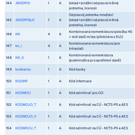
144
JMODPIS
1
A
(sklad=zvláštní odpisová měrná
jednotka, licence)
Odpisová jednotka množství
145
JMODPISLIC
1
A
(sklad=zvláštní odpisová měrná
jednotka, licence)
Kombinovaná nomenklatura (položka HS
146
KN
4
A
+ dvě další místa {přebíráno z EU})
Kombinovaná nomenklatura (pro
147
kn_i
4
A
Intrastat)
Kombinovaná nomenklatura
148
KN_S
1
A
(podmnožina pro spotřební daně)
149
kodbanky
1
A
Kód banky
150
KODINF
1
A
Kód informace
151
KODMCCI
1
A
Kód odmítnutí pro CCI
152
KODMCUO_T
1
A
Kód odmítnutí na CÚ - NCTS-P5 a AES
153
KODMCUO_V
1
A
Kód odmítnutí na CÚ - NCTS-P5 a AES
154
KODMCUU_T
1
A
Kód odmítnutí na CÚ - NCTS-P5 a AES