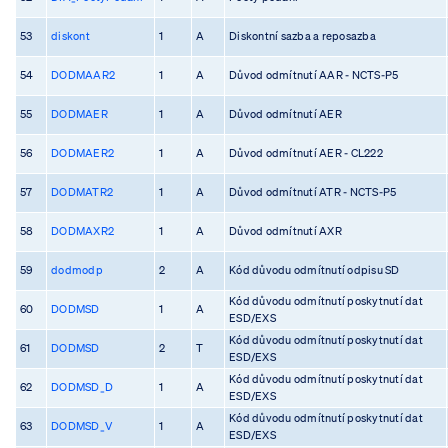
53
diskont
1
A
Diskontní sazba a reposazba
54
DODMAAR2
1
A
Důvod odmítnutí AAR - NCTS-P5
55
DODMAER
1
A
Důvod odmítnutí AER
56
DODMAER2
1
A
Důvod odmítnutí AER - CL222
57
DODMATR2
1
A
Důvod odmítnutí ATR - NCTS-P5
58
DODMAXR2
1
A
Důvod odmítnutí AXR
59
dodmodp
2
A
Kód důvodu odmítnutí odpisu SD
Kód důvodu odmítnutí poskytnutí dat
60
DODMSD
1
A
ESD/EXS
Kód důvodu odmítnutí poskytnutí dat
61
DODMSD
2
T
ESD/EXS
Kód důvodu odmítnutí poskytnutí dat
62
DODMSD_D
1
A
ESD/EXS
Kód důvodu odmítnutí poskytnutí dat
63
DODMSD_V
1
A
ESD/EXS