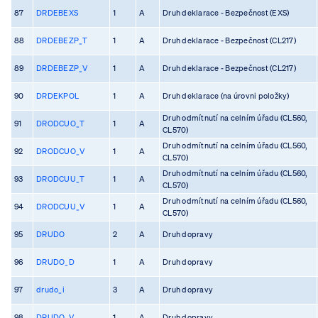
87
DRDEBEXS
1
A
Druh deklarace - Bezpečnost (EXS)
88
DRDEBEZP_T
1
A
Druh deklarace - Bezpečnost (CL217)
89
DRDEBEZP_V
1
A
Druh deklarace - Bezpečnost (CL217)
90
DRDEKPOL
1
A
Druh deklarace (na úrovni položky)
Druh odmítnutí na celním úřadu (CL560,
91
DRODCUO_T
1
A
CL570)
Druh odmítnutí na celním úřadu (CL560,
92
DRODCUO_V
1
A
CL570)
Druh odmítnutí na celním úřadu (CL560,
93
DRODCUU_T
1
A
CL570)
Druh odmítnutí na celním úřadu (CL560,
94
DRODCUU_V
1
A
CL570)
95
DRUDO
2
A
Druh dopravy
96
DRUDO_D
1
A
Druh dopravy
97
drudo_i
3
A
Druh dopravy
98
DRUDO_V
1
A
Druh dopravy