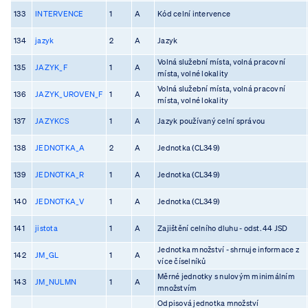
133
INTERVENCE
1
A
Kód celní intervence
134
jazyk
2
A
Jazyk
Volná služební místa, volná pracovní
135
JAZYK_F
1
A
místa, volné lokality
Volná služební místa, volná pracovní
136
JAZYK_UROVEN_F
1
A
místa, volné lokality
137
JAZYKCS
1
A
Jazyk používaný celní správou
138
JEDNOTKA_A
2
A
Jednotka (CL349)
139
JEDNOTKA_R
1
A
Jednotka (CL349)
140
JEDNOTKA_V
1
A
Jednotka (CL349)
141
jistota
1
A
Zajištění celního dluhu - odst. 44 JSD
Jednotka množství - shrnuje informace z
142
JM_GL
1
A
více číselníků
Měrné jednotky s nulovým minimálním
143
JM_NULMN
1
A
množstvím
Odpisová jednotka množství