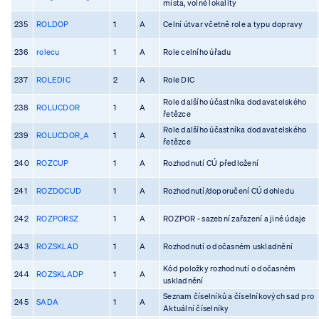
místa, volné lokality
235
ROLDOP
1
A
Celní útvar včetně role a typu dopravy
236
rolecu
1
A
Role celního úřadu
237
ROLEDIC
2
A
Role DIC
Role dalšího účastníka dodavatelského
238
ROLUCDOR
1
A
řetězce
Role dalšího účastníka dodavatelského
239
ROLUCDOR_A
1
A
řetězce
240
ROZCUP
1
A
Rozhodnutí CÚ předložení
241
ROZDOCUD
1
A
Rozhodnutí/doporučení CÚ dohledu
242
ROZPORSZ
1
A
ROZPOR - sazební zařazení a jiné údaje
243
ROZSKLAD
1
A
Rozhodnutí o dočasném uskladnění
Kód položky rozhodnutí o dočasném
244
ROZSKLADP
1
A
uskladnění
Seznam číselníků a číselníkových sad pro
245
SADA
1
A
Aktuální číselníky