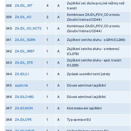
Zajištění cel. dluhu pro jiné režimy než
338
ZAJDL_JRT
4
A
tranzit
Kombinace ZAJDL,POV_CO a textu
339
ZAJDL_KO
2
A
Záruční listina (JCD44)
Kombinace ZAJDL,POV_CO a textu
340
ZAJDL_KO_NCTS
1
A
Záruční listina (JCD44)
341
ZAJDL_SGRN
1
A
Zajištení celního dluhu - s GRN (CL286)
Zajištení celního dluhu - s referencí
342
ZAJDL_SREF
1
A
(CL076)
Zajištení celního dluhu - spol. tranzit
343
ZAJDL_STR
1
A
(CL229)
344
ZAJDLCJ
1
A
Způsob uvolnění celní jistoty
345
zajdlchb
1
A
Důvod odmítnutí zajištění
346
ZAJDLCHB2
1
A
Důvod odmítnutí zajištění
347
ZAJDLMON
1
A
Kód sledování zajištění
348
ZAJDLOPE
1
A
Typ operace EU
349
ZAJDLOPUP
1
A
Upřesnění typu operace EU