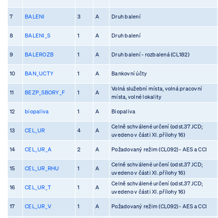
7
BALENI
3
A
Druh balení
8
BALENI_S
1
A
Druh balení
9
BALEROZB
1
A
Druh balení - rozbalená (CL182)
10
BAN_UCTY
1
A
Bankovní účty
Volná služební místa, volná pracovní
11
BEZP_SBORY_F
1
A
místa, volné lokality
12
biopaliva
1
A
Biopaliva
Celně schválené určení (odst.37 JCD;
13
CEL_UR
4
A
uvedeno v části XI. přílohy 16)
14
CEL_UR_A
2
A
Požadovaný režim (CL092) - AES a CCI
Celně schválené určení (odst.37 JCD;
15
CEL_UR_RHU
1
A
uvedeno v části XI. přílohy 16)
Celně schválené určení (odst.37 JCD;
16
CEL_UR_T
1
A
uvedeno v části XI. přílohy 16)
17
CEL_UR_V
1
A
Požadovaný režim (CL092) - AES a CCI