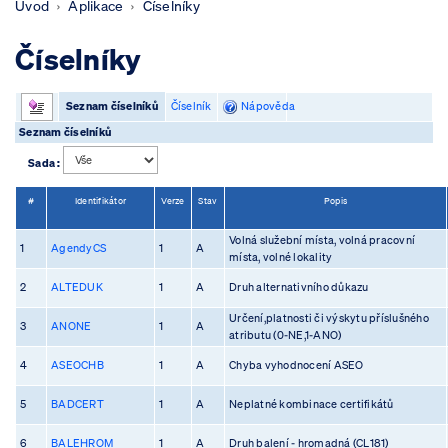
Úvod
Aplikace
Číselníky
Číselníky
Seznam číselníků
Číselník
Nápověda
Seznam číselníků
Sada :
#
Identifikátor
Verze
Stav
Popis
Volná služební místa, volná pracovní
1
AgendyCS
1
A
místa, volné lokality
2
ALTEDUK
1
A
Druh alternativního důkazu
Určení,platnosti či výskytu příslušného
3
ANONE
1
A
atributu (0-NE,1-ANO)
4
ASEOCHB
1
A
Chyba vyhodnocení ASEO
5
BADCERT
1
A
Neplatné kombinace certifikátů
6
BALEHROM
1
A
Druh balení - hromadná (CL181)