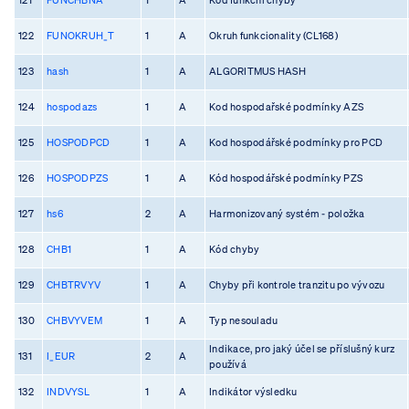
122
FUNOKRUH_T
1
A
Okruh funkcionality (CL168)
123
hash
1
A
ALGORITMUS HASH
124
hospodazs
1
A
Kod hospodařské podmínky AZS
125
HOSPODPCD
1
A
Kod hospodářské podmínky pro PCD
126
HOSPODPZS
1
A
Kód hospodářské podmínky PZS
127
hs6
2
A
Harmonizovaný systém - položka
128
CHB1
1
A
Kód chyby
129
CHBTRVYV
1
A
Chyby při kontrole tranzitu po vývozu
130
CHBVYVEM
1
A
Typ nesouladu
Indikace, pro jaký účel se příslušný kurz
131
I_EUR
2
A
používá
132
INDVYSL
1
A
Indikátor výsledku