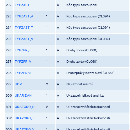
292
TYPZAST
1
A
Kód typu zastoupení
293
TYPZAST_A
1
A
Kód typu zastoupení (CL094)
294
TYPZAST_T
1
A
Kód typu zastoupení (CL094)
295
TYPZAST_V
1
A
Kód typu zastoupení (CL094)
296
TYPZPR_T
1
A
Druhy zpráv (CL060)
297
TYPZPR_V
1
A
Druhy zpráv (CL060)
298
TYPZPRBZ
1
A
Druh zprávy bez záhlaví (CL385)
299
UDV
2
A
Návaznost režimů
300
UKARIZAN
1
A
Ukazatel rizikové analýzy
301
UKAZOKO_D
2
A
Ukazatel zvláštních okolností
302
UKAZOKO_T
1
A
Ukazatel zvláštních okolností
303
UKAZOKO_V
1
A
Ukazatel zvláštních okolností