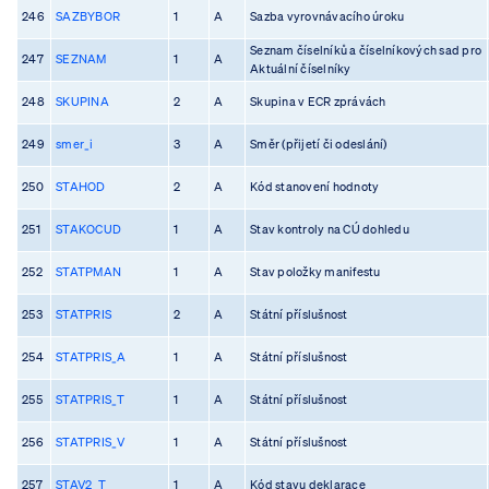
246
SAZBYBOR
1
A
Sazba vyrovnávacího úroku
Seznam číselníků a číselníkových sad pro
247
SEZNAM
1
A
Aktuální číselníky
248
SKUPINA
2
A
Skupina v ECR zprávách
249
smer_i
3
A
Směr (přijetí či odeslání)
250
STAHOD
2
A
Kód stanovení hodnoty
251
STAKOCUD
1
A
Stav kontroly na CÚ dohledu
252
STATPMAN
1
A
Stav položky manifestu
253
STATPRIS
2
A
Státní příslušnost
254
STATPRIS_A
1
A
Státní příslušnost
255
STATPRIS_T
1
A
Státní příslušnost
256
STATPRIS_V
1
A
Státní příslušnost
257
STAV2_T
1
A
Kód stavu deklarace