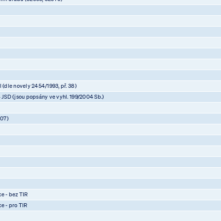
 (dle novely 2454/1993, př. 38)
4 JSD (jsou popsány ve vyhl. 199/2004 Sb.)
07)
)
)
)
ce - bez TIR
ce - pro TIR