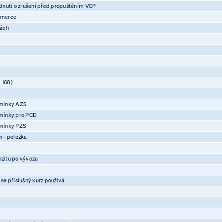
nutí o zrušení před propuštěním VCP
mmerce
vách
L168)
mínky AZS
mínky pro PCD
mínky PZS
 - položka
nzitu po vývozu
 se příslušný kurz používá