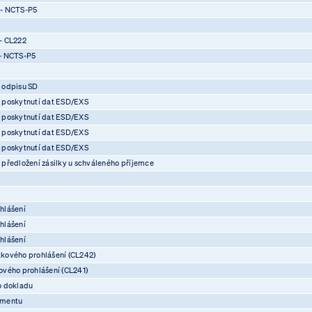
 - NCTS-P5
- CL222
- NCTS-P5
 odpisu SD
 poskytnutí dat ESD/EXS
 poskytnutí dat ESD/EXS
 poskytnutí dat ESD/EXS
 poskytnutí dat ESD/EXS
předložení zásilky u schváleného příjemce
hlášení
hlášení
hlášení
kového prohlášení (CL242)
vého prohlášení (CL241)
o dokladu
umentu