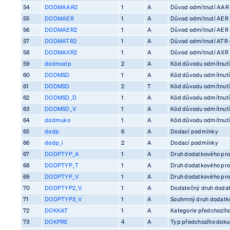
54
DODMAAR2
1
A
Důvod odmítnutí AAR
55
DODMAER
1
A
Důvod odmítnutí AER
56
DODMAER2
1
A
Důvod odmítnutí AER 
57
DODMATR2
1
A
Důvod odmítnutí ATR 
58
DODMAXR2
1
A
Důvod odmítnutí AXR
59
dodmodp
2
A
Kód důvodu odmítnutí
60
DODMSD
1
A
Kód důvodu odmítnutí
61
DODMSD
2
T
Kód důvodu odmítnutí
62
DODMSD_D
1
A
Kód důvodu odmítnutí
63
DODMSD_V
1
A
Kód důvodu odmítnutí
64
dodmuko
1
A
Kód důvodu odmítnutí 
65
dodp
6
A
Dodací podmínky
66
dodp_i
2
A
Dodací podmínky
67
DODPTYP_A
1
A
Druh dodatkového pro
68
DODPTYP_T
1
A
Druh dodatkového pro
69
DODPTYP_V
1
A
Druh dodatkového pro
70
DODPTYP2_V
1
A
Dodatečný druh dodat
71
DODPTYP3_V
1
A
Souhrnný druh dodatko
72
DOKKAT
1
A
Kategorie předchozíh
73
DOKPRE
4
A
Typ předchozího dok