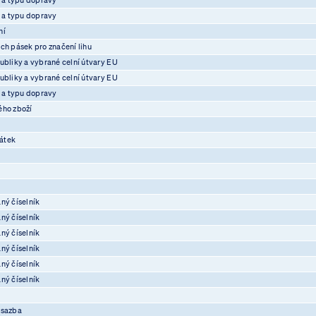
e a typu dopravy
ní
ch pásek pro značení lihu
ubliky a vybrané celní útvary EU
ubliky a vybrané celní útvary EU
e a typu dopravy
ého zboží
átek
ný číselník
ný číselník
ný číselník
ný číselník
ný číselník
ný číselník
osazba