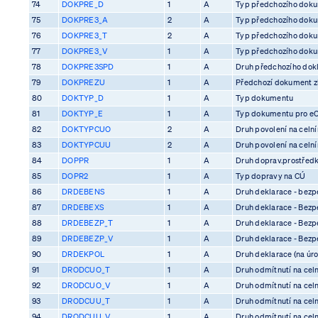
74
DOKPRE_D
1
A
Typ předchozího dok
75
DOKPRE3_A
2
A
Typ předchozího dok
76
DOKPRE3_T
2
A
Typ předchozího dok
77
DOKPRE3_V
1
A
Typ předchozího dok
78
DOKPRE3SPD
1
A
Druh předchozího dok
79
DOKPREZU
1
A
Předchozí dokument z
80
DOKTYP_D
1
A
Typ dokumentu
81
DOKTYP_E
1
A
Typ dokumentu pro e
82
DOKTYPCUO
2
A
Druh povolení na celn
83
DOKTYPCUU
2
A
Druh povolení na celn
84
DOPPR
1
A
Druh doprav.prostředk
85
DOPR2
1
A
Typ dopravy na CÚ
86
DRDEBENS
1
A
Druh deklarace - bezp
87
DRDEBEXS
1
A
Druh deklarace - Bezp
88
DRDEBEZP_T
1
A
Druh deklarace - Bezp
89
DRDEBEZP_V
1
A
Druh deklarace - Bezp
90
DRDEKPOL
1
A
Druh deklarace (na úro
91
DRODCUO_T
1
A
Druh odmítnutí na cel
92
DRODCUO_V
1
A
Druh odmítnutí na cel
93
DRODCUU_T
1
A
Druh odmítnutí na cel
94
DRODCUU_V
1
A
Druh odmítnutí na cel