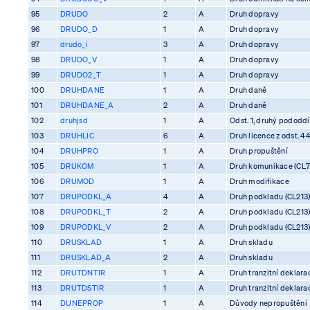
95
DRUDO
2
A
Druh dopravy
96
DRUDO_D
1
A
Druh dopravy
97
drudo_i
3
A
Druh dopravy
98
DRUDO_V
1
A
Druh dopravy
99
DRUDO2_T
1
A
Druh dopravy
100
DRUHDANE
1
A
Druh daně
101
DRUHDANE_A
2
A
Druh daně
102
druhjsd
1
A
Odst. 1, druhý pododdíl
103
DRUHLIC
6
A
Druh licence z odst. 4
104
DRUHPRO
1
A
Druh propuštění
105
DRUKOM
1
A
Druh komunikace (CL7
106
DRUMOD
1
A
Druh modifikace
107
DRUPODKL_A
4
A
Druh podkladu (CL213
108
DRUPODKL_T
2
A
Druh podkladu (CL213
109
DRUPODKL_V
2
A
Druh podkladu (CL213
110
DRUSKLAD
1
A
Druh skladu
111
DRUSKLAD_A
2
A
Druh skladu
112
DRUTDNTIR
1
A
Druh tranzitní deklara
113
DRUTDSTIR
1
A
Druh tranzitní deklara
114
DUNEPROP
1
A
Důvody nepropuštění