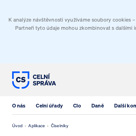
K analýze návštěvnosti využíváme soubory cookies – G
Partneři tyto údaje mohou zkombinovat s dalšími inf
CELNÍ SPRÁVA ČESKÉ REPUBLIK
O nás
Celní úřady
Clo
Daně
Další ko
Úvod
Aplikace
Číselníky