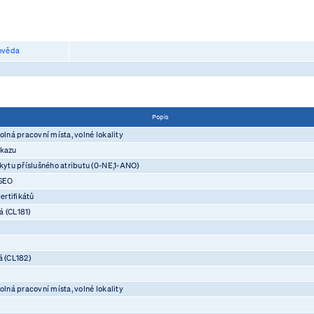
věda
Popis
olná pracovní místa, volné lokality
ůkazu
skytu příslušného atributu (0-NE,1-ANO)
ASEO
rtifikátů
á (CL181)
á (CL182)
olná pracovní místa, volné lokality