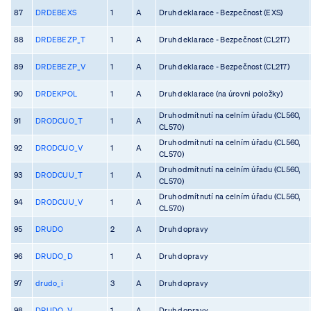
87
DRDEBEXS
1
A
Druh deklarace - Bezpečnost (EXS)
88
DRDEBEZP_T
1
A
Druh deklarace - Bezpečnost (CL217)
89
DRDEBEZP_V
1
A
Druh deklarace - Bezpečnost (CL217)
90
DRDEKPOL
1
A
Druh deklarace (na úrovni položky)
Druh odmítnutí na celním úřadu (CL560,
91
DRODCUO_T
1
A
CL570)
Druh odmítnutí na celním úřadu (CL560,
92
DRODCUO_V
1
A
CL570)
Druh odmítnutí na celním úřadu (CL560,
93
DRODCUU_T
1
A
CL570)
Druh odmítnutí na celním úřadu (CL560,
94
DRODCUU_V
1
A
CL570)
95
DRUDO
2
A
Druh dopravy
96
DRUDO_D
1
A
Druh dopravy
97
drudo_i
3
A
Druh dopravy
98
DRUDO_V
1
A
Druh dopravy