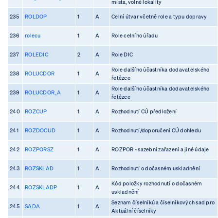
místa, volné lokality
235
ROLDOP
1
A
Celní útvar včetně role a typu dopravy
236
rolecu
1
A
Role celního úřadu
237
ROLEDIC
2
A
Role DIC
Role dalšího účastníka dodavatelského
238
ROLUCDOR
1
A
řetězce
Role dalšího účastníka dodavatelského
239
ROLUCDOR_A
1
A
řetězce
240
ROZCUP
1
A
Rozhodnutí CÚ předložení
241
ROZDOCUD
1
A
Rozhodnutí/doporučení CÚ dohledu
242
ROZPORSZ
1
A
ROZPOR - sazební zařazení a jiné údaje
243
ROZSKLAD
1
A
Rozhodnutí o dočasném uskladnění
Kód položky rozhodnutí o dočasném
244
ROZSKLADP
1
A
uskladnění
Seznam číselníků a číselníkových sad pro
245
SADA
1
A
Aktuální číselníky