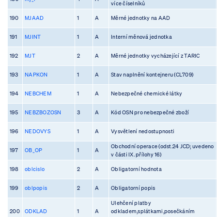
více číselníků
190
MJAAD
1
A
Měrné jednotky na AAD
191
MJINT
1
A
Interní měnová jednotka
192
MJT
2
A
Měrné jednotky vycházející z TARIC
193
NAPKON
1
A
Stav naplnění kontejneru (CL709)
194
NEBCHEM
1
A
Nebezpečné chemické látky
195
NEBZBOZOSN
3
A
Kód OSN pro nebezpečné zboží
196
NEDOVYS
1
A
Vysvětlení nedostupnosti
Obchodní operace (odst.24 JCD; uvedeno
197
OB_OP
1
A
v části IX. přílohy 16)
198
oblcislo
2
A
Obligatorní hodnota
199
oblpopis
2
A
Obligatorní popis
Ulehčení platby
200
ODKLAD
1
A
odkladem,splátkami,posečkáním