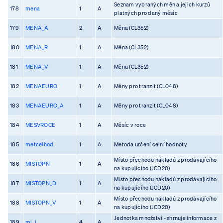
Seznam vybraných měn a jejich kurzů
178
mena
1
A
platných pro daný měsíc
179
MENA_A
2
A
Měna (CL352)
180
MENA_R
1
A
Měna (CL352)
181
MENA_V
1
A
Měna (CL352)
182
MENAEURO
1
A
Měny pro tranzit (CL048)
183
MENAEURO_A
1
A
Měny pro tranzit (CL048)
184
MESVROCE
1
A
Měsíc v roce
185
metcelhod
1
A
Metoda určení celní hodnoty
Místo přechodu nákladů z prodávajícího
186
MISTOPN
1
A
na kupujícího (JCD20)
Místo přechodu nákladů z prodávajícího
187
MISTOPN_D
1
A
na kupujícího (JCD20)
Místo přechodu nákladů z prodávajícího
188
MISTOPN_V
1
A
na kupujícího (JCD20)
Jednotka množství - shrnuje informace z
189
mj_i
4
A