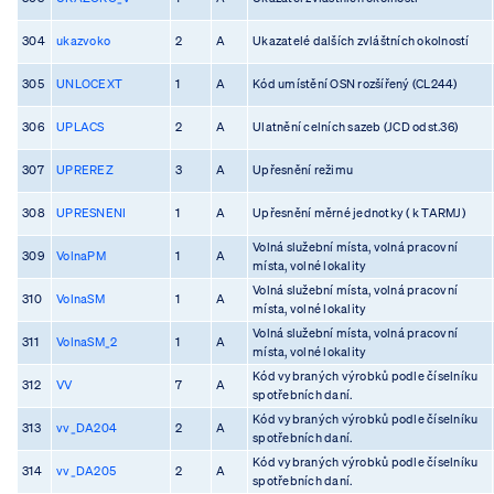
304
ukazvoko
2
A
Ukazatelé dalších zvláštních okolností
305
UNLOCEXT
1
A
Kód umístění OSN rozšířený (CL244)
306
UPLACS
2
A
Ulatnění celních sazeb (JCD odst.36)
307
UPREREZ
3
A
Upřesnění režimu
308
UPRESNENI
1
A
Upřesnění měrné jednotky ( k TARMJ)
Volná služební místa, volná pracovní
309
VolnaPM
1
A
místa, volné lokality
Volná služební místa, volná pracovní
310
VolnaSM
1
A
místa, volné lokality
Volná služební místa, volná pracovní
311
VolnaSM_2
1
A
místa, volné lokality
Kód vybraných výrobků podle číselníku
312
VV
7
A
spotřebních daní.
Kód vybraných výrobků podle číselníku
313
vv_DA204
2
A
spotřebních daní.
Kód vybraných výrobků podle číselníku
314
vv_DA205
2
A
spotřebních daní.