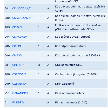
(odstavec 48 JCD)
Kód důvodu odmítnutí dotazu na zásilku
201
ODMDOZAS_T
1
A
CL184
Kód důvodu odmítnutí dotazu na zásilku
202
ODMDOZAS_V
1
A
CL184
Indikace seznamu odpadů v němž se
203
ODPADY
1
A
příslušné zboží nachází (JCD31)
204
ODPADYZV
1
A
Kód způsobu využití odpadů
205
ODPPAT
1
A
Kód odpovědi na pátrání
206
OMESD
1
A
Kód důvodu odmítnutí dat ESD/EXS
207
OPERSTAT
3
A
Operační status (CL971)
208
OSPOTVYS
1
A
Osoba potvrzující výstup (CL205)
209
OZNADRU
1
A
Druh oznámení
210
OZNAMPRO
1
A
Oznámení o propuštění
211
PATINFO
1
A
Pátrací informace (CL210)