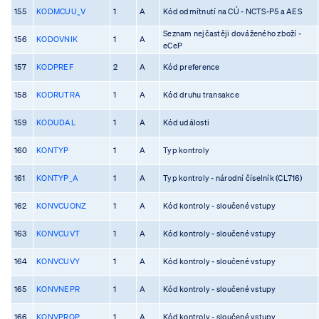
155
KODMCUU_V
1
A
Kód odmítnutí na CÚ - NCTS-P5 a AES
Seznam nejčastěji dováženého zboží -
156
KODOVNIK
1
A
eCeP
157
KODPREF
2
A
Kód preference
158
KODRUTRA
1
A
Kód druhu transakce
159
KODUDAL
1
A
Kód události
160
KONTYP
1
A
Typ kontroly
161
KONTYP_A
1
A
Typ kontroly - národní číselník (CL716)
162
KONVCUONZ
1
A
Kód kontroly - sloučené vstupy
163
KONVCUVT
1
A
Kód kontroly - sloučené vstupy
164
KONVCUVY
1
A
Kód kontroly - sloučené vstupy
165
KONVNEPR
1
A
Kód kontroly - sloučené vstupy
166
KONVPROP
1
A
Kód kontroly - sloučené vstupy