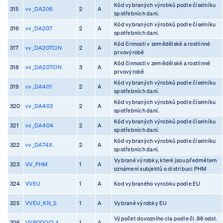
Kód vybraných výrobků podle číselníku
315
vv_DA206
2
A
spotřebních daní.
Kód vybraných výrobků podle číselníku
316
vv_DA207
2
A
spotřebních daní.
Kód činnosti v zemědělské a rostlinné
317
vv_DA207CIN
2
A
prvovýrobě
Kód činnosti v zemědělské a rostlinné
318
vv_DA207CIN
3
A
prvovýrobě
Kód vybraných výrobků podle číselníku
319
vv_DA401
2
A
spotřebních daní.
Kód vybraných výrobků podle číselníku
320
vv_DA403
2
A
spotřebních daní.
Kód vybraných výrobků podle číselníku
321
vv_DA404
2
A
spotřebních daní.
Kód vybraných výrobků podle číselníku
322
vv_DA74X
2
A
spotřebních daní.
Vybrané výrobky, které jsou předmětem
323
VV_PHM
1
A
oznámení subjektů o distribuci PHM
324
VVEU
1
A
Kod vybraného vyrobku podle EU
325
VVEU_KN_S
1
A
Vybrané výrobky EU
Výpočet dovozního cla podle čl. 86 odst.
326
VYPODOCLA
1
A