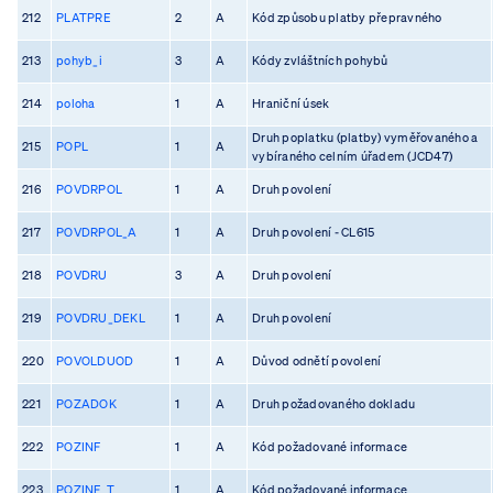
212
PLATPRE
2
A
Kód způsobu platby přepravného
213
pohyb_i
3
A
Kódy zvláštních pohybů
214
poloha
1
A
Hraniční úsek
Druh poplatku (platby) vyměřovaného a
215
POPL
1
A
vybíraného celním úřadem (JCD47)
216
POVDRPOL
1
A
Druh povolení
217
POVDRPOL_A
1
A
Druh povolení - CL615
218
POVDRU
3
A
Druh povolení
219
POVDRU_DEKL
1
A
Druh povolení
220
POVOLDUOD
1
A
Důvod odnětí povolení
221
POZADOK
1
A
Druh požadovaného dokladu
222
POZINF
1
A
Kód požadované informace
223
POZINF_T
1
A
Kód požadované informace