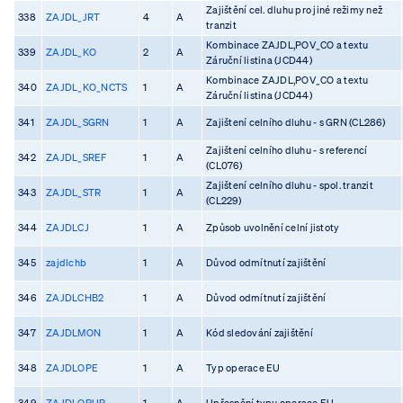
Zajištění cel. dluhu pro jiné režimy než
338
ZAJDL_JRT
4
A
tranzit
Kombinace ZAJDL,POV_CO a textu
339
ZAJDL_KO
2
A
Záruční listina (JCD44)
Kombinace ZAJDL,POV_CO a textu
340
ZAJDL_KO_NCTS
1
A
Záruční listina (JCD44)
341
ZAJDL_SGRN
1
A
Zajištení celního dluhu - s GRN (CL286)
Zajištení celního dluhu - s referencí
342
ZAJDL_SREF
1
A
(CL076)
Zajištení celního dluhu - spol. tranzit
343
ZAJDL_STR
1
A
(CL229)
344
ZAJDLCJ
1
A
Způsob uvolnění celní jistoty
345
zajdlchb
1
A
Důvod odmítnutí zajištění
346
ZAJDLCHB2
1
A
Důvod odmítnutí zajištění
347
ZAJDLMON
1
A
Kód sledování zajištění
348
ZAJDLOPE
1
A
Typ operace EU
349
ZAJDLOPUP
1
A
Upřesnění typu operace EU