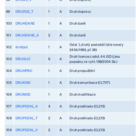
99
DRUDO2_T
1
A
Druh dopravy
100
DRUHDANE
1
A
Druh daně
101
DRUHDANE_A
2
A
Druh daně
Odst. 1, druhý pododdíl (dle novely
102
druhjsd
1
A
2454/1993, př. 38)
Druh licence z odst. 44 JSD (jsou
103
DRUHLIC
6
A
popsány ve vyhl. 199/2004 Sb.)
104
DRUHPRO
1
A
Druh propuštění
105
DRUKOM
1
A
Druh komunikace (CL707)
106
DRUMOD
1
A
Druh modifikace
107
DRUPODKL_A
4
A
Druh podkladu (CL213)
108
DRUPODKL_T
2
A
Druh podkladu (CL213)
109
DRUPODKL_V
2
A
Druh podkladu (CL213)