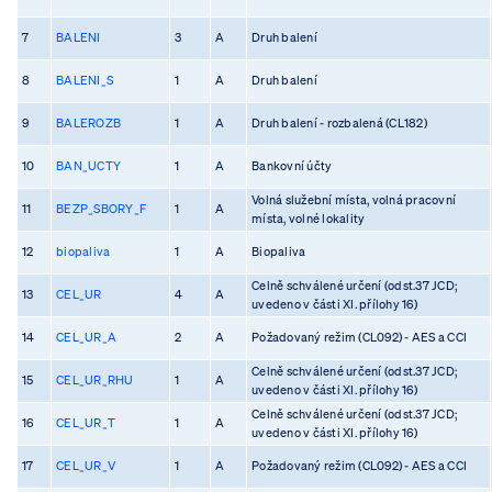
7
BALENI
3
A
Druh balení
8
BALENI_S
1
A
Druh balení
9
BALEROZB
1
A
Druh balení - rozbalená (CL182)
10
BAN_UCTY
1
A
Bankovní účty
Volná služební místa, volná pracovní
11
BEZP_SBORY_F
1
A
místa, volné lokality
12
biopaliva
1
A
Biopaliva
Celně schválené určení (odst.37 JCD;
13
CEL_UR
4
A
uvedeno v části XI. přílohy 16)
14
CEL_UR_A
2
A
Požadovaný režim (CL092) - AES a CCI
Celně schválené určení (odst.37 JCD;
15
CEL_UR_RHU
1
A
uvedeno v části XI. přílohy 16)
Celně schválené určení (odst.37 JCD;
16
CEL_UR_T
1
A
uvedeno v části XI. přílohy 16)
17
CEL_UR_V
1
A
Požadovaný režim (CL092) - AES a CCI