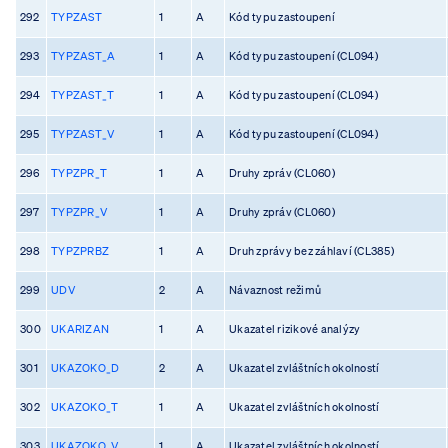
292
TYPZAST
1
A
Kód typu zastoupení
293
TYPZAST_A
1
A
Kód typu zastoupení (CL094)
294
TYPZAST_T
1
A
Kód typu zastoupení (CL094)
295
TYPZAST_V
1
A
Kód typu zastoupení (CL094)
296
TYPZPR_T
1
A
Druhy zpráv (CL060)
297
TYPZPR_V
1
A
Druhy zpráv (CL060)
298
TYPZPRBZ
1
A
Druh zprávy bez záhlaví (CL385)
299
UDV
2
A
Návaznost režimů
300
UKARIZAN
1
A
Ukazatel rizikové analýzy
301
UKAZOKO_D
2
A
Ukazatel zvláštních okolností
302
UKAZOKO_T
1
A
Ukazatel zvláštních okolností
303
UKAZOKO_V
1
A
Ukazatel zvláštních okolností