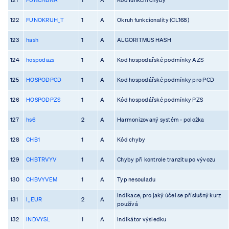
122
FUNOKRUH_T
1
A
Okruh funkcionality (CL168)
123
hash
1
A
ALGORITMUS HASH
124
hospodazs
1
A
Kod hospodařské podmínky AZS
125
HOSPODPCD
1
A
Kod hospodářské podmínky pro PCD
126
HOSPODPZS
1
A
Kód hospodářské podmínky PZS
127
hs6
2
A
Harmonizovaný systém - položka
128
CHB1
1
A
Kód chyby
129
CHBTRVYV
1
A
Chyby při kontrole tranzitu po vývozu
130
CHBVYVEM
1
A
Typ nesouladu
Indikace, pro jaký účel se příslušný kurz
131
I_EUR
2
A
používá
132
INDVYSL
1
A
Indikátor výsledku