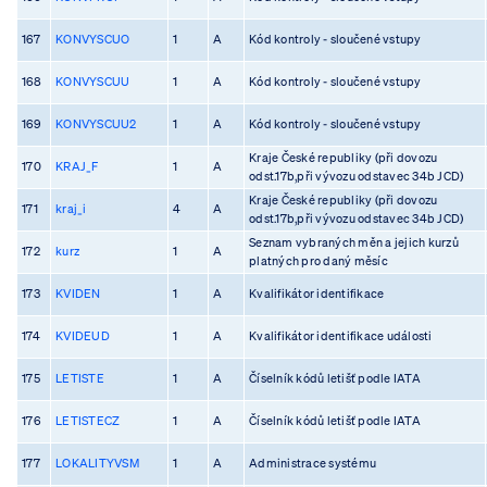
167
KONVYSCUO
1
A
Kód kontroly - sloučené vstupy
168
KONVYSCUU
1
A
Kód kontroly - sloučené vstupy
169
KONVYSCUU2
1
A
Kód kontroly - sloučené vstupy
Kraje České republiky (při dovozu
170
KRAJ_F
1
A
odst.17b,při vývozu odstavec 34b JCD)
Kraje České republiky (při dovozu
171
kraj_i
4
A
odst.17b,při vývozu odstavec 34b JCD)
Seznam vybraných měn a jejich kurzů
172
kurz
1
A
platných pro daný měsíc
173
KVIDEN
1
A
Kvalifikátor identifikace
174
KVIDEUD
1
A
Kvalifikátor identifikace události
175
LETISTE
1
A
Číselník kódů letišť podle IATA
176
LETISTECZ
1
A
Číselník kódů letišť podle IATA
177
LOKALITYVSM
1
A
Administrace systému