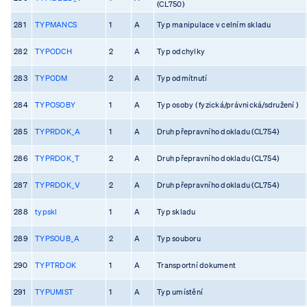
(CL750)
281
TYPMANCS
1
A
Typ manipulace v celním skladu
282
TYPODCH
2
A
Typ odchylky
283
TYPODM
2
A
Typ odmítnutí
284
TYPOSOBY
1
A
Typ osoby ( fyzická/právnická/sdružení )
285
TYPRDOK_A
1
A
Druh přepravního dokladu (CL754)
286
TYPRDOK_T
2
A
Druh přepravního dokladu (CL754)
287
TYPRDOK_V
2
A
Druh přepravního dokladu (CL754)
288
typskl
1
A
Typ skladu
289
TYPSOUB_A
2
A
Typ souboru
290
TYPTRDOK
1
A
Transportní dokument
291
TYPUMIST
1
A
Typ umístění