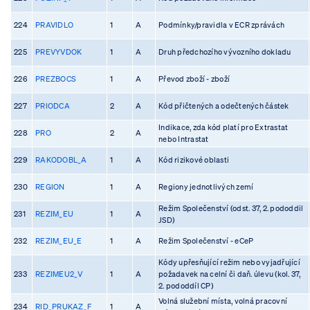
224
PRAVIDLO
1
A
Podmínky/pravidla v ECR zprávách
225
PREVYVDOK
1
A
Druh předchozího vývozního dokladu
226
PREZBOCS
1
A
Převod zboží - zboží
227
PRIODCA
2
A
Kód přičtených a odečtených částek
Indikace, zda kód platí pro Extrastat
228
PRO
2
A
nebo Intrastat
229
RAKODOBL_A
1
A
Kód rizikové oblasti
230
REGION
1
A
Regiony jednotlivých zemí
Režim Společenství (odst. 37, 2. pododdil
231
REZIM_EU
1
A
JSD)
232
REZIM_EU_E
1
A
Režim Společenství - eCeP
Kódy upřesňující režim nebo vyjadřující
233
REZIMEU2_V
1
A
požadavek na celní či daň. úlevu (kol. 37,
2. pododdíl CP)
Volná služební místa, volná pracovní
234
RID_PRUKAZ_F
1
A