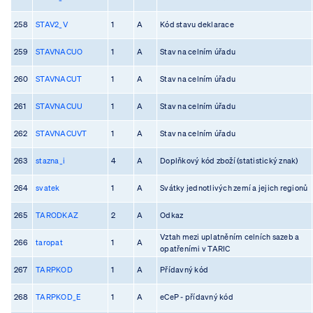
258
STAV2_V
1
A
Kód stavu deklarace
259
STAVNACUO
1
A
Stav na celním úřadu
260
STAVNACUT
1
A
Stav na celním úřadu
261
STAVNACUU
1
A
Stav na celním úřadu
262
STAVNACUVT
1
A
Stav na celním úřadu
263
stazna_i
4
A
Doplňkový kód zboží (statistický znak)
264
svatek
1
A
Svátky jednotlivých zemí a jejich regionů
265
TARODKAZ
2
A
Odkaz
Vztah mezi uplatněním celních sazeb a
266
taropat
1
A
opatřeními v TARIC
267
TARPKOD
1
A
Přídavný kód
268
TARPKOD_E
1
A
eCeP - přídavný kód