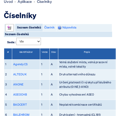
Úvod
Aplikace
Číselníky
Číselníky
Seznam číselníků
Číselník
Nápověda
Seznam číselníků
Sada :
#
Identifikátor
Verze
Stav
Popis
Volná služební místa, volná pracovní
1
AgendyCS
1
A
místa, volné lokality
2
ALTEDUK
1
A
Druh alternativního důkazu
Určení,platnosti či výskytu příslušného
3
ANONE
1
A
atributu (0-NE,1-ANO)
4
ASEOCHB
1
A
Chyba vyhodnocení ASEO
5
BADCERT
1
A
Neplatné kombinace certifikátů
6
BALEHROM
1
A
Druh balení - hromadná (CL181)