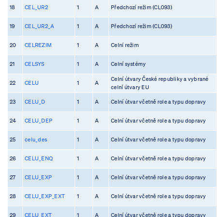
18
CEL_UR2
1
A
Předchozí režim (CL093)
19
CEL_UR2_A
1
A
Předchozí režim (CL093)
20
CELREZIM
1
A
Celní režim
21
CELSYS
1
A
Celní systémy
Celní útvary České republiky a vybrané
22
CELU
1
A
celní útvary EU
23
CELU_D
1
A
Celní útvar včetně role a typu dopravy
24
CELU_DEP
1
A
Celní útvar včetně role a typu dopravy
25
celu_des
1
A
Celní útvar včetně role a typu dopravy
26
CELU_ENQ
1
A
Celní útvar včetně role a typu dopravy
27
CELU_EXP
1
A
Celní útvar včetně role a typu dopravy
28
CELU_EXP_EXT
1
A
Celní útvar včetně role a typu dopravy
29
CELU_EXT
1
A
Celní útvar včetně role a typu dopravy