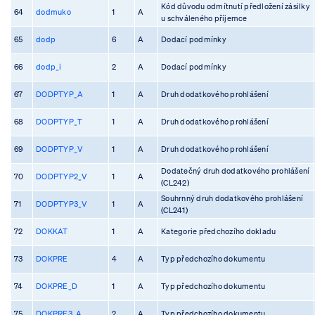
Kód důvodu odmítnutí předložení zásilky
64
dodmuko
1
A
u schváleného příjemce
65
dodp
6
A
Dodací podmínky
66
dodp_i
2
A
Dodací podmínky
67
DODPTYP_A
1
A
Druh dodatkového prohlášení
68
DODPTYP_T
1
A
Druh dodatkového prohlášení
69
DODPTYP_V
1
A
Druh dodatkového prohlášení
Dodatečný druh dodatkového prohlášení
70
DODPTYP2_V
1
A
(CL242)
Souhrnný druh dodatkového prohlášení
71
DODPTYP3_V
1
A
(CL241)
72
DOKKAT
1
A
Kategorie předchozího dokladu
73
DOKPRE
4
A
Typ předchozího dokumentu
74
DOKPRE_D
1
A
Typ předchozího dokumentu
75
DOKPRE3_A
2
A
Typ předchozího dokumentu