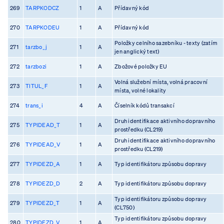
269
TARPKODCZ
1
A
Přídavný kód
270
TARPKODEU
1
A
Přídavný kód
Položky celního sazebníku - texty (zatím
271
tarzbo_j
1
A
jen anglický text)
272
tarzbozi
1
A
Zbožové položky EU
Volná služební místa, volná pracovní
273
TITUL_F
1
A
místa, volné lokality
274
trans_i
4
A
Číselník kódů transakcí
Druh identifikace aktivního dopravního
275
TYPIDEAD_T
1
A
prostředku (CL219)
Druh identifikace aktivního dopravního
276
TYPIDEAD_V
1
A
prostředku (CL219)
277
TYPIDEZD_A
1
A
Typ identifikátoru způsobu dopravy
278
TYPIDEZD_D
2
A
Typ identifikátoru způsobu dopravy
Typ identifikátoru způsobu dopravy
279
TYPIDEZD_T
1
A
(CL750)
Typ identifikátoru způsobu dopravy
280
TYPIDEZD_V
1
A