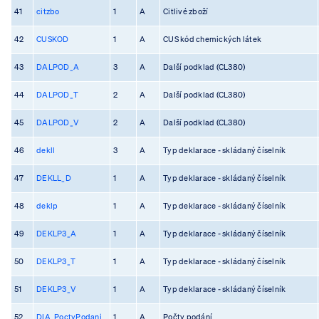
41
citzbo
1
A
Citlivé zboží
42
CUSKOD
1
A
CUS kód chemických látek
43
DALPOD_A
3
A
Další podklad (CL380)
44
DALPOD_T
2
A
Další podklad (CL380)
45
DALPOD_V
2
A
Další podklad (CL380)
46
dekll
3
A
Typ deklarace - skládaný číselník
47
DEKLL_D
1
A
Typ deklarace - skládaný číselník
48
deklp
1
A
Typ deklarace - skládaný číselník
49
DEKLP3_A
1
A
Typ deklarace - skládaný číselník
50
DEKLP3_T
1
A
Typ deklarace - skládaný číselník
51
DEKLP3_V
1
A
Typ deklarace - skládaný číselník
52
DIA_PoctyPodani
1
A
Počty podání