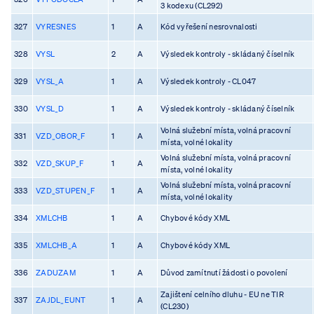
3 kodexu (CL292)
327
VYRESNES
1
A
Kód vyřešení nesrovnalosti
328
VYSL
2
A
Výsledek kontroly - skládaný číselník
329
VYSL_A
1
A
Výsledek kontroly - CL047
330
VYSL_D
1
A
Výsledek kontroly - skládaný číselník
Volná služební místa, volná pracovní
331
VZD_OBOR_F
1
A
místa, volné lokality
Volná služební místa, volná pracovní
332
VZD_SKUP_F
1
A
místa, volné lokality
Volná služební místa, volná pracovní
333
VZD_STUPEN_F
1
A
místa, volné lokality
334
XMLCHB
1
A
Chybové kódy XML
335
XMLCHB_A
1
A
Chybové kódy XML
336
ZADUZAM
1
A
Důvod zamítnutí žádosti o povolení
Zajištení celního dluhu - EU ne TIR
337
ZAJDL_EUNT
1
A
(CL230)