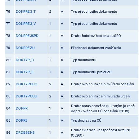
76
DOKPRE3_T
2
A
Typ předchozího dokumentu
77
DOKPRE3_V
1
A
Typ předchozího dokumentu
78
DOKPRE3SPD
1
A
Druh předchozího dokladu SPD
79
DOKPREZU
1
A
Předchozí dokument zboží unie
80
DOKTYP_D
1
A
Typ dokumentu
81
DOKTYP_E
1
A
Typ dokumentu pro eCeP
82
DOKTYPCUO
2
A
Druh povolení na celním úřadu odeslání
83
DOKTYPCUU
2
A
Druh povolení na celním úřadu určení
Druh doprav.prostředku, kterým je zboží
84
DOPPR
1
A
dopravováno od CÚ odeslání(JCD18)
85
DOPR2
1
A
Typ dopravy na CÚ
Druh deklarace - bezpečnost bez ENS
86
DRDEBENS
1
A
(CL260)