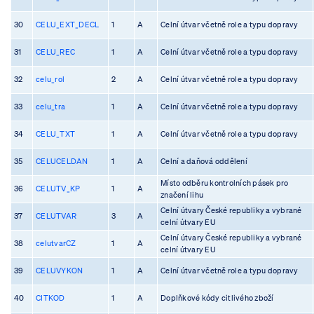
30
CELU_EXT_DECL
1
A
Celní útvar včetně role a typu dopravy
31
CELU_REC
1
A
Celní útvar včetně role a typu dopravy
32
celu_rol
2
A
Celní útvar včetně role a typu dopravy
33
celu_tra
1
A
Celní útvar včetně role a typu dopravy
34
CELU_TXT
1
A
Celní útvar včetně role a typu dopravy
35
CELUCELDAN
1
A
Celní a daňová oddělení
Místo odběru kontrolních pásek pro
36
CELUTV_KP
1
A
značení lihu
Celní útvary České republiky a vybrané
37
CELUTVAR
3
A
celní útvary EU
Celní útvary České republiky a vybrané
38
celutvarCZ
1
A
celní útvary EU
39
CELUVYKON
1
A
Celní útvar včetně role a typu dopravy
40
CITKOD
1
A
Doplňkové kódy citlivého zboží