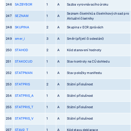
246
SAZBYBOR
1
A
Sazba vyrovnávacího úroku
Seznam číselníků a číselníkových sad pro
247
SEZNAM
1
A
Aktuální číselníky
248
SKUPINA
2
A
Skupina v ECR zprávách
249
smer_i
3
A
Směr (přijetí či odeslání)
250
STAHOD
2
A
Kód stanovení hodnoty
251
STAKOCUD
1
A
Stav kontroly na CÚ dohledu
252
STATPMAN
1
A
Stav položky manifestu
253
STATPRIS
2
A
Státní příslušnost
254
STATPRIS_A
1
A
Státní příslušnost
255
STATPRIS_T
1
A
Státní příslušnost
256
STATPRIS_V
1
A
Státní příslušnost
257
STAV2_T
1
A
Kód stavu deklarace