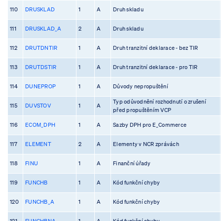
110
DRUSKLAD
1
A
Druh skladu
111
DRUSKLAD_A
2
A
Druh skladu
112
DRUTDNTIR
1
A
Druh tranzitní deklarace - bez TIR
113
DRUTDSTIR
1
A
Druh tranzitní deklarace - pro TIR
114
DUNEPROP
1
A
Důvody nepropuštění
Typ odůvodnění rozhodnutí o zrušení
115
DUVSTOV
1
A
před propuštěním VCP
116
ECOM_DPH
1
A
Sazby DPH pro E_Commerce
117
ELEMENT
2
A
Elementy v NCR zprávách
118
FINU
1
A
Finanční úřady
119
FUNCHB
1
A
Kód funkční chyby
120
FUNCHB_A
1
A
Kód funkční chyby
121
FUNCHBNA
1
A
Kód funkční chyby