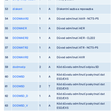
53
diskont
1
A
Diskontní sazba a reposazba
54
DODMAAR2
1
A
Důvod odmítnutí AAR - NCTS-P5
55
DODMAER
1
A
Důvod odmítnutí AER
56
DODMAER2
1
A
Důvod odmítnutí AER - CL222
57
DODMATR2
1
A
Důvod odmítnutí ATR - NCTS-P5
58
DODMAXR2
1
A
Důvod odmítnutí AXR
59
dodmodp
2
A
Kód důvodu odmítnutí odpisu SD
Kód důvodu odmítnutí poskytnutí dat
60
DODMSD
1
A
ESD/EXS
Kód důvodu odmítnutí poskytnutí dat
61
DODMSD
2
T
ESD/EXS
Kód důvodu odmítnutí poskytnutí dat
62
DODMSD_D
1
A
ESD/EXS
Kód důvodu odmítnutí poskytnutí dat
63
DODMSD_V
1
A
ESD/EXS