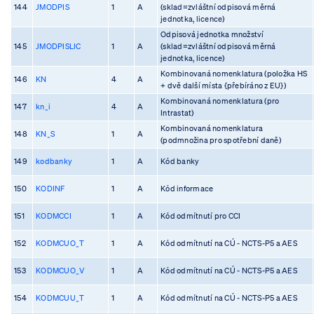
144
JMODPIS
1
A
(sklad=zvláštní odpisová měrná
jednotka, licence)
Odpisová jednotka množství
145
JMODPISLIC
1
A
(sklad=zvláštní odpisová měrná
jednotka, licence)
Kombinovaná nomenklatura (položka HS
146
KN
4
A
+ dvě další místa {přebíráno z EU})
Kombinovaná nomenklatura (pro
147
kn_i
4
A
Intrastat)
Kombinovaná nomenklatura
148
KN_S
1
A
(podmnožina pro spotřební daně)
149
kodbanky
1
A
Kód banky
150
KODINF
1
A
Kód informace
151
KODMCCI
1
A
Kód odmítnutí pro CCI
152
KODMCUO_T
1
A
Kód odmítnutí na CÚ - NCTS-P5 a AES
153
KODMCUO_V
1
A
Kód odmítnutí na CÚ - NCTS-P5 a AES
154
KODMCUU_T
1
A
Kód odmítnutí na CÚ - NCTS-P5 a AES